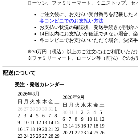
ローソン、ファミリーマート、ミニストップ、セ
ご注文後に、お支払い受付番号を記載したメ
各コンビニでのお支払い方法
お支払い状況の確認後、発送手続きが開始い
14日以内にお支払いが確認できない場合、
各コンビニでお支払いいただく場合、決済手
※30万円（税込）以上のご注文にはご利用いただ
※ファミリーマート、ローソン等（前払）でのお
配送について
受注・発送カレンダー
2026年8月
2026年9月
日
月
火
水
木
金
土
日
月
火
水
木
金
土
26
27
28
29
30
31
1
30
31
1
2
3
4
5
2
3
4
5
6
7
8
6
7
8
9
10
11
12
9
10
11
12
13
14
15
13
14
15
16
17
18
19
16
17
18
19
20
21
22
20
21
22
23
24
25
26
23
24
25
26
27
28
29