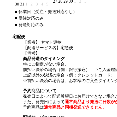
27
28
29
30
1
2
3
30
31
1
2
3
4
5
■
休業日（受注・発送対応なし）
■
受注対応のみ
■
発送対応のみ
宅配便
【業者】 ヤマト運輸
【配送サービス名】宅急便
【備考】
商品発送のタイミング
特にご指定がない場合、
前払い決済の場合（例：銀行振込） ⇒ご入金確
上記以外の決済の場合（例：クレジットカード）
※前払い決済の場合は、お客様のご入金タイミン
予約商品について
発売日によって配送希望日にお届けできない場合
また、発売日によって
通常商品より発送に日数が
予約商品は
通常商品と同梱発送できません。