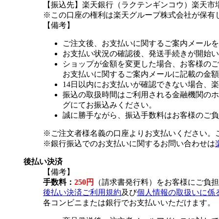
【振込先】楽天銀行（ラクテンギンコウ）楽天市場支
※この口座の権利は楽天グループ株式会社が保有
【備考】
ご注文後、お支払いに関するご案内メールを
お支払い状況の確認後、発送手続きが開始い
ショップが金額を変更した場合、お客様のご
お支払いに関するご案内メールに記載の金額
14日以内にお支払いが確認できない場合、
振込の取扱時間はご利用される金融機関のホ
グにてお振込みください。
誠に勝手ながら、振込手数料はお客様のご負
※ご注文者様名義の口座よりお支払いください。
※銀行振込でのお支払いに関するお問い合わせは
後払い決済
【備考】
手数料：
250円
（請求書発行料）をお客様にご負担
後払い決済ご利用規約
及び
個人情報の取扱いに係
各コンビニまたは銀行でお支払いいただけます。