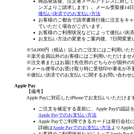
商品発送後、注文者メールアドレスに対して
ンズよりご請求します）。メール受取後14
後払い決済でのお支払い方法
お客様のご都合で請求書発行後に注文をキャ
ていただく場合がございます。
お客様のご利用状況などによって後払い決済
お支払い方法の変更をご案内後、7日間変更
※54,000円（税込）以上のご注文にはご利用いた
※楽天会員以外のお客様にはご利用いただけませ
※注文者またはお届け先住所のどちらかが国外の
※メール便等のお受け取り時に受領印や署名が不
※後払い決済でのお支払いに関するお問い合わせ
Apple Pay
【備考】
Apple Payに対応したiPhoneでお支払いいただけま
ご注文を確定する直前に、Apple Payの認
Apple Payでのお支払い方法
Apple Payでご利用できるカードは発行会
詳細は
Apple Payでのお支払い方法
よりApp
お客様のご利用状況などによってApple 