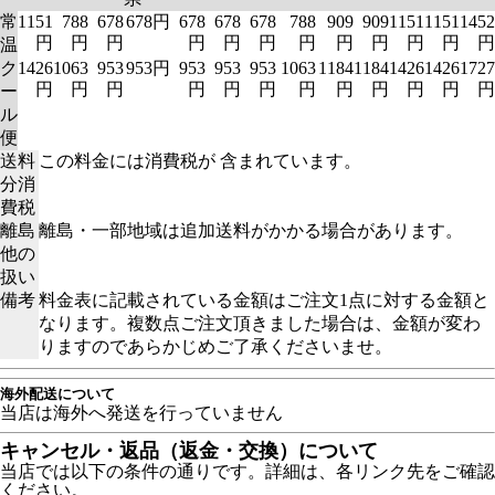
常
1151
788
678
678円
678
678
678
788
909
909
1151
1151
1452
円
円
円
円
円
円
円
円
円
円
円
円
温
ク
1426
1063
953
953円
953
953
953
1063
1184
1184
1426
1426
1727
円
円
円
円
円
円
円
円
円
円
円
円
ー
ル
便
送料
この料金には消費税が 含まれています。
分消
費税
離島
離島・一部地域は追加送料がかかる場合があります。
他の
扱い
備考
料金表に記載されている金額はご注文1点に対する金額と
なります。複数点ご注文頂きました場合は、金額が変わ
りますのであらかじめご了承くださいませ。
海外配送について
当店は海外へ発送を行っていません
キャンセル・返品（返金・交換）について
当店では以下の条件の通りです。詳細は、各リンク先をご確認
ください。