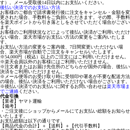
す）。メール受取後14日以内にお支払いください。
後払い決済でのお支払い方法
お客様のご都合で請求書発行後に注文をキャンセル・金額を変
更された場合、手数料をご負担いただきます。その際、手数料
を楽天ポイントから引き落としをさせていただく場合がござい
ます。
お客様のご利用状況などによって後払い決済がご利用いただけ
ない場合、楽天市場がお支払い方法の変更をご案内いたしま
す。
お支払い方法の変更をご案内後、7日間変更いただけない場
合、楽天市場が自動でご注文をキャンセルいたします。
※54,000円（税込）以上のご注文にはご利用いただけません。
※楽天会員以外のお客様にはご利用いただけません。
※注文者またはお届け先住所のどちらかが国外の場合、後払い
決済をご利用いただけません。
※メール便等のお受け取り時に受領印や署名が不要な配送方法
の場合、後払い決済をご利用いただけない場合がございます。
※後払い決済でのお支払いに関するお問い合わせは
楽天市場ま
でご連絡
ください。
代金引換
【業者】ヤマト運輸
【備考】
・ご注文後にショップからメールにてお支払い総額をお知らせ
いたします。
お支払総額は以下の通りです。
【商品代金の合計】＋【送料】＋【代引手数料】