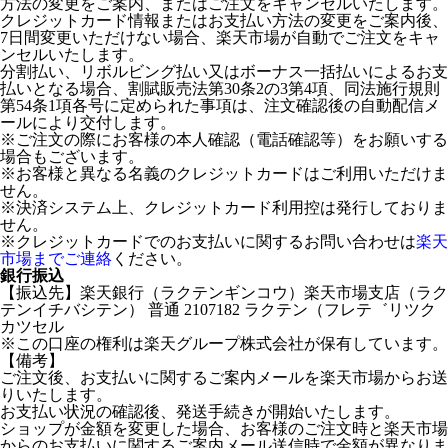
方法の変更をご案内、またはご注文をキャンセルいたします。
クレジットカード情報またはお支払い方法の変更をご案内後、
7日間変更いただけない場合、楽天市場が自動でご注文をキャ
ンセルいたします。
分割払い、リボルビング払い又はボーナス一括払いによるお支
払いとなる場合、割賦販売法第30条2の3第4項、同法施行規則
第54条1項各号に定められた事項は、注文確認後の自動配信メ
ールにより交付します。
※ご注文の際にお客様の本人確認（電話確認等）をお願いする
場合もございます。
※お客様と異なる名義のクレジットカードはご利用いただけま
せん。
※決済システム上、クレジットカード利用控は発行しておりま
せん。
※クレジットカードでのお支払いに関するお問い合わせは
楽天
市場までご連絡
ください。
銀行振込
【振込先】楽天銀行（ラクテンギンコウ）楽天市場支店（ラク
テンイチバシテン） 普通 2107182 ラクテン（フレテ゛リツク
カツセル
※この口座の権利は楽天グループ株式会社が保有しています。
【備考】
ご注文後、お支払いに関するご案内メールを楽天市場からお送
りいたします。
お支払い状況の確認後、発送手続きが開始いたします。
ショップが金額を変更した場合、お客様のご注文時と楽天市場
からのお支払いに関するご案内メール送信時で金額が異なりま