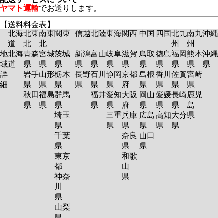
ヤマト運輸
でお送りします。
【送料料金表】
北海
北東
南東
関東
信越
北陸
東海
関西
中国
四国
北九
南九
沖縄
道
北
北
州
州
地
北海
青森
宮城
茨城
新潟
富山
岐阜
滋賀
鳥取
徳島
福岡
熊本
沖縄
域
道
県
県
県
県
県
県
県
県
県
県
県
県
詳
岩手
山形
栃木
長野
石川
静岡
京都
島根
香川
佐賀
宮崎
細
県
県
県
県
県
県
府
県
県
県
県
秋田
福島
群馬
福井
愛知
大阪
岡山
愛媛
長崎
鹿児
県
県
県
県
県
府
県
県
県
島
埼玉
三重
兵庫
広島
高知
大分
県
県
県
県
県
県
県
千葉
奈良
山口
県
県
県
東京
和歌
都
山
神奈
県
川
県
山梨
県