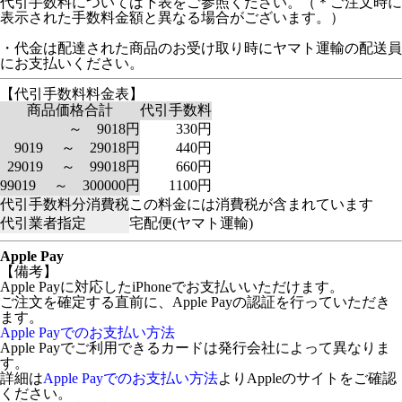
代引手数料については下表をご参照ください。（＊ご注文時に
表示された手数料金額と異なる場合がございます。）
・代金は配達された商品のお受け取り時にヤマト運輸の配送員
にお支払いください。
【代引手数料料金表】
商品価格合計
代引手数料
～ 9018円
330円
9019 ～ 29018円
440円
29019 ～ 99018円
660円
99019 ～ 300000円
1100円
代引手数料分消費税
この料金には消費税が含まれています
代引業者指定
宅配便(ヤマト運輸)
Apple Pay
【備考】
Apple Payに対応したiPhoneでお支払いいただけます。
ご注文を確定する直前に、Apple Payの認証を行っていただき
ます。
Apple Payでのお支払い方法
Apple Payでご利用できるカードは発行会社によって異なりま
す。
詳細は
Apple Payでのお支払い方法
よりAppleのサイトをご確認
ください。