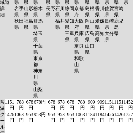
域
道
県
県
県
県
県
県
県
県
県
県
県
県
詳
岩手
山形
栃木
長野
石川
静岡
京都
島根
香川
佐賀
宮崎
細
県
県
県
県
県
県
府
県
県
県
県
秋田
福島
群馬
福井
愛知
大阪
岡山
愛媛
長崎
鹿児
県
県
県
県
県
府
県
県
県
島
埼玉
三重
兵庫
広島
高知
大分
県
県
県
県
県
県
県
千葉
奈良
山口
県
県
県
東京
和歌
都
山
神奈
県
川
県
山梨
県
常
1151
788
678
678円
678
678
678
788
909
909
1151
1151
1452
円
円
円
円
円
円
円
円
円
円
円
円
温
ク
1426
1063
953
953円
953
953
953
1063
1184
1184
1426
1426
1727
円
円
円
円
円
円
円
円
円
円
円
円
ー
ル