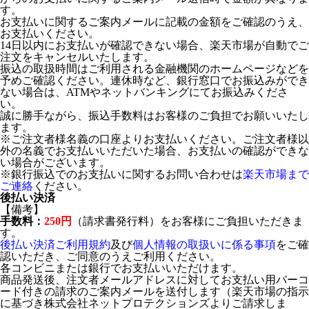
す。
お支払いに関するご案内メールに記載の金額をご確認のうえ、
お支払いください。
14日以内にお支払いが確認できない場合、楽天市場が自動でご
注文をキャンセルいたします。
振込の取扱時間はご利用される金融機関のホームページなどを
予めご確認ください。連休時など、銀行窓口でお振込みができ
ない場合は、ATMやネットバンキングにてお振込みくださ
い。
誠に勝手ながら、振込手数料はお客様のご負担でお願いいたし
ます。
※ご注文者様名義の口座よりお支払いください。ご注文者様以
外の名義でお支払いいただいた場合、お支払いの確認ができな
い場合がございます。
※銀行振込でのお支払いに関するお問い合わせは
楽天市場まで
ご連絡
ください。
後払い決済
【備考】
手数料：
250円
（請求書発行料）をお客様にご負担いただきま
す。
後払い決済ご利用規約
及び
個人情報の取扱いに係る事項
をご確
認いただき、ご同意のうえご利用ください。
各コンビニまたは銀行でお支払いいただけます。
商品発送後、注文者メールアドレスに対してお支払い用バーコ
ード付きの請求のご案内メールを送付します（楽天市場の指示
に基づき株式会社ネットプロテクションズよりご請求しま