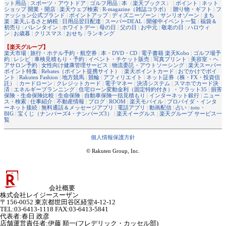
ット用品
|
スポーツ・アウトドア
|
ゴルフ用品
|
本
（
楽天ブックス
） |
ポイント
|
ネット
ショップ 開業・開店
|
楽天ウェブ検索
|
R-magazine（雑誌コラボ）
|
贈り物・ギフト
|
フ
ァッション公式ブランド
|
ポイントアップ
|
ディズニーゾーン
|
サンリオゾーン
|
まち
楽
|
楽天ふるさと納税
|
日用品翌日配達
|
スーパーDEAL
|
開催中イベント一覧
|
福袋＆
初売り
|
バレンタイン
|
ホワイトデー
|
母の日
|
父の日
|
お中元
|
敬老の日
|
ハロウィ
ン
|
お歳暮
|
クリスマス
|
おせち
|
ランキング
【楽天グループ】
楽天市場
|
旅行・ホテル予約・航空券
|
本・DVD・CD
|
電子書籍 楽天Kobo
|
ゴルフ場予
約
|
レシピ
|
車検見積もり・予約
|
イベント・チケット販売
|
写真プリント
|
美容室・ヘ
アサロン予約
|
女性向け健康管理サービス
|
物流委託・アウトソーシング
|
楽天スーパー
ポイント特集
|
Rebates（ポイント提携サイト）
|
楽天ポイントカード
|
おでかけでポイ
ント
|
Rakuten Fashion
|
地方競馬
|
競輪
|
アフィリエイト
|
ネット証券（株・FX・投資信
託）
|
カードローン
|
クレジットカード
|
電子マネー
|
決済システム
|
スマホでカード決
済
|
エネルギープランニング
|
住宅ローン変動金利（固定特約付き）・フラット35
|
損害
保険・生命保険比較
|
生命保険
|
自動車保険一括見積もり
|
インターネット銀行
|
ニュー
ス・検索
|
仕事紹介
|
不動産情報
|
ブログ
|
ROOM
|
楽天モバイル
|
プロバイダ・インタ
ーネット接続
|
無料通話＆メッセージアプリ
|
電話アプリ
|
動画配信
|
占い
|
toto・
BIG
|
宝くじ（ナンバーズ4・ナンバーズ3）
|
楽天イーグルス
|
楽天グループ サービス一
覧
個人情報保護方針
© Rakuten Group, Inc.
会社概要
株式会社レイジースーザン
〒156-0052 東京都世田谷区経堂4-12-12
TEL:03-6413-1118 FAX:03-6413-5841
代表者
:
春日 政彦
店舗運営責任者
:
伊藤 順一(フレデリック・カッセル部)