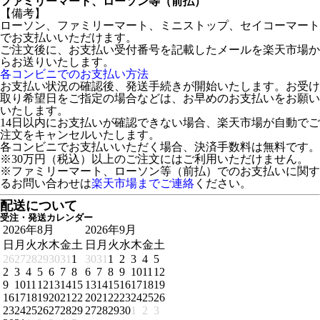
ファミリーマート、ローソン等（前払）
【備考】
ローソン、ファミリーマート、ミニストップ、セイコーマート
でお支払いいただけます。
ご注文後に、お支払い受付番号を記載したメールを楽天市場か
らお送りいたします。
各コンビニでのお支払い方法
お支払い状況の確認後、発送手続きが開始いたします。お受け
取り希望日をご指定の場合などは、お早めのお支払いをお願い
いたします。
14日以内にお支払いが確認できない場合、楽天市場が自動でご
注文をキャンセルいたします。
各コンビニでお支払いいただく場合、決済手数料は無料です。
※30万円（税込）以上のご注文にはご利用いただけません。
※ファミリーマート、ローソン等（前払）でのお支払いに関す
るお問い合わせは
楽天市場までご連絡
ください。
配送について
受注・発送カレンダー
2026年8月
2026年9月
日
月
火
水
木
金
土
日
月
火
水
木
金
土
26
27
28
29
30
31
1
30
31
1
2
3
4
5
2
3
4
5
6
7
8
6
7
8
9
10
11
12
9
10
11
12
13
14
15
13
14
15
16
17
18
19
16
17
18
19
20
21
22
20
21
22
23
24
25
26
23
24
25
26
27
28
29
27
28
29
30
1
2
3