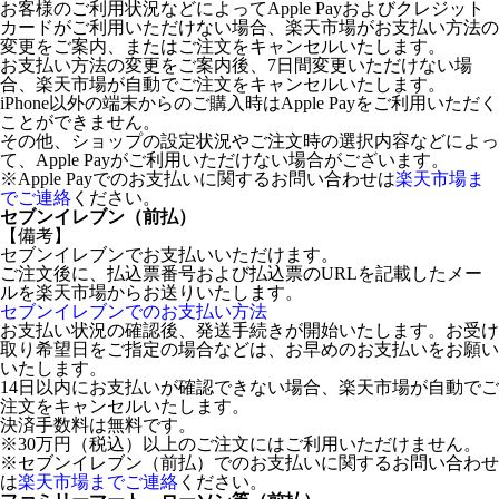
お客様のご利用状況などによってApple Payおよびクレジット
カードがご利用いただけない場合、楽天市場がお支払い方法の
変更をご案内、またはご注文をキャンセルいたします。
お支払い方法の変更をご案内後、7日間変更いただけない場
合、楽天市場が自動でご注文をキャンセルいたします。
iPhone以外の端末からのご購入時はApple Payをご利用いただく
ことができません。
その他、ショップの設定状況やご注文時の選択内容などによっ
て、Apple Payがご利用いただけない場合がございます。
※Apple Payでのお支払いに関するお問い合わせは
楽天市場ま
でご連絡
ください。
セブンイレブン（前払）
【備考】
セブンイレブンでお支払いいただけます。
ご注文後に、払込票番号および払込票のURLを記載したメー
ルを楽天市場からお送りいたします。
セブンイレブンでのお支払い方法
お支払い状況の確認後、発送手続きが開始いたします。お受け
取り希望日をご指定の場合などは、お早めのお支払いをお願い
いたします。
14日以内にお支払いが確認できない場合、楽天市場が自動でご
注文をキャンセルいたします。
決済手数料は無料です。
※30万円（税込）以上のご注文にはご利用いただけません。
※セブンイレブン（前払）でのお支払いに関するお問い合わせ
は
楽天市場までご連絡
ください。