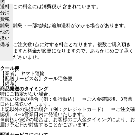
便
送料
この料金には消費税が 含まれています。
分消
費税
離島
離島・一部地域は追加送料がかかる場合があります。
他の
扱い
備考
ご注文数1点に対する料金となります。複数ご購入頂き
ますと料金が変更になりますので、あらかじめご了承く
ださいませ。
クール便
【業者】 ヤマト運輸
【配送サービス名】クール宅急便
【備考】
商品発送のタイミング
特にご指定がない場合、
前払い決済の場合（例：銀行振込） ⇒ご入金確認後、3営業
日内に発送いたします。
上記以外の決済の場合（例：クレジットカード） ⇒ご注文確
認後、3～6営業日内に発送いたします。
※前払い決済の場合は、お客様のご入金タイミングにより、お
届け予定日が前後することがございます。
配送サービスについて