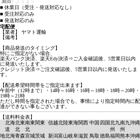
30
31
1
2
3
4
5
■
休業日（受注・発送対応なし）
■
受注対応のみ
■
発送対応のみ
宅配便
【業者】 ヤマト運輸
【備考】
【商品発送のタイミング】
特にご指定がない場合、
楽天バンク決済、楽天Edy決済⇒ご入金確認後、5営業日以内
に発送いたします。
クレジット決済⇒ご注文確認後、5営業日以内に発送いたしま
す。
【配送希望時間帯をご指定出来ます】
午前中（12時まで）・14時～16時・16時～18時・18時～20時・
19時～21時
ただし時間を指定された場合でも、事情により指定時間内に配
達ができない事もございます。
【送料料金表】
北海
北東
南東
関東
信越
北陸
東海
関西
中国
四国
北九
南九
沖縄
道
北
北
州
州
地
北海
青森
宮城
茨城
新潟
富山
岐阜
滋賀
鳥取
徳島
福岡
熊本
沖縄