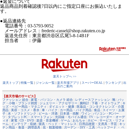
●返金について
返品商品到着確認後7日以内にご指定口座にお振込いたしま
す。
●返品連絡先
電話番号：03-5793-9052
メールアドレス：frederic-cassel@shop.rakuten.co.jp
返送先住所：東京都渋谷区広尾5-8-14B1F
担当者 ：伊藤
楽天トップへ >>
楽天トップ
|
特集一覧
|
ジャンル一覧
|
楽天市場アプリ
|
スーパーDEAL
|
ランキング
|
出
店のご案内
【楽天市場のサービス】
ファッション 総合
|
家電・パソコン・カメラ 総合
|
レディースファッション
|
靴
|
バッ
グ・小物・ブランド雑貨
|
ジュエリー・アクセサリー
|
腕時計
|
下着・ナイトウェア
|
キ
ッズ・ベビー用品・マタニティ
|
ダイエット・健康
|
医薬品・コンタクトレンズ・介護
用品
|
美容・コスメ・香水
|
車・バイク
|
カー用品・バイク用品
|
食品
|
スイーツ・お菓
子
|
水・ソフトドリンク
|
ビール・洋酒
|
日本酒・焼酎
|
ワイン
|
パソコン・PCパー
ツ
|
タブレットPC・スマートフォン
|
光回線・モバイル通信
|
TV・レコーダー・オーデ
ィオ
|
家電
|
CD・DVD
|
楽器・音楽機材
|
ゲーム
|
おもちゃ
|
ホビー
|
サービス・リフォ
ーム
|
インテリア・収納
|
寝具・ベッド・マットレス
|
日用品雑貨・文房具・手芸
|
キッ
チン用品・食器・調理器具
|
花・観葉植物
|
ガーデン・DIY・工具
|
ペットフード ・ ペ