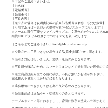
※下記をご連絡下さいませ。
【お名前】
【電話番号】
【受注番号】
【不良内容】
【組立品の場合は説明書記載の該当部品番号や名称・必要な数量】
【可能であれば不良部分の携帯写真(手配がスムーズになります)】
※メールに添付可能なファイルサイズは、文章含め合計おおよそ3M
縦横1000ピクセル程度までのサイズでお願い致します。
【こちらまでご連絡下さい】fu-chi@shop.rakuten.co.jp
※交換品がご用意できない場合は返品(返金)対応させて頂きます。
※値引き対応は行いません。交換・返品のみとなります。
※不良部分確認のため、スマートフォンなどで撮影頂いた画像のご
※組立商品は組み立てる前に破損、不良が無いかお確かめ下さい。
完成後の不良対応は分解が必要となります。
※業務用途につきましては初期不良対応のみとなります。
※受注生産品は返品不可・交換対応のみとなります。
テーブルやチェア等におきまして、背面に数字や塗装ムラ等がある