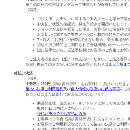
※この口座の権利は楽天グループ株式会社が保有しています
【備考】
ご注文後、お支払いに関するご案内メールを楽天市場
お支払い状況の確認後、発送手続きが開始いたします
ショップが金額を変更した場合、お客様のご注文時と
お支払いに関するご案内メールに記載の金額をご確認
7日以内にお支払いが確認できない場合、楽天市場が
振込の取扱時間はご利用される金融機関のホームペー
誠に勝手ながら、振込手数料はお客様のご負担でお願
※ご注文者様名義の口座よりお支払いください。ご注文者様
※銀行振込でのお支払いに関するお問い合わせは
楽天市場ま
後払い決済
【備考】
手数料：
250円
（請求書発行料）をお客様にご負担いただきま
後払い決済ご利用規約
及び
個人情報の取扱いに係る事項
をご
各コンビニまたは銀行でお支払いいただけます。
商品発送後、注文者メールアドレスに対してお支払い
取後14日以内にお支払いください。
後払い決済でのお支払い方法
お客様のご都合で請求書発行後に注文をキャンセル・
お客様のご利用状況などによって後払い決済がご利用
お支払い方法の変更をご案内後、7日間変更いただけ