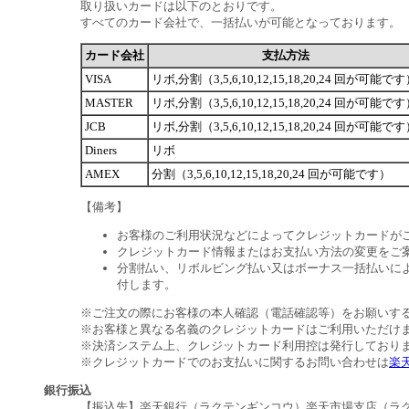
取り扱いカードは以下のとおりです。
すべてのカード会社で、一括払いが可能となっております。
カード会社
支払方法
VISA
リボ,分割（3,5,6,10,12,15,18,20,24 回が可能で
MASTER
リボ,分割（3,5,6,10,12,15,18,20,24 回が可能で
JCB
リボ,分割（3,5,6,10,12,15,18,20,24 回が可能で
Diners
リボ
AMEX
分割（3,5,6,10,12,15,18,20,24 回が可能です）
【備考】
お客様のご利用状況などによってクレジットカードが
クレジットカード情報またはお支払い方法の変更をご
分割払い、リボルビング払い又はボーナス一括払いによ
付します。
※ご注文の際にお客様の本人確認（電話確認等）をお願いす
※お客様と異なる名義のクレジットカードはご利用いただけ
※決済システム上、クレジットカード利用控は発行しており
※クレジットカードでのお支払いに関するお問い合わせは
楽
銀行振込
【振込先】楽天銀行（ラクテンギンコウ）楽天市場支店（ラクテン