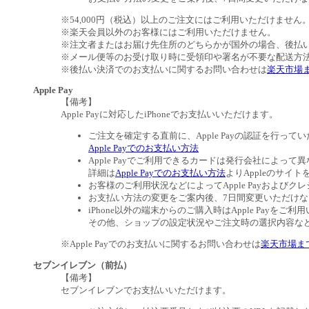
※54,000円（税込）以上のご注文にはご利用いただけません
※楽天会員以外のお客様にはご利用いただけません。
※注文者またはお届け先住所のどちらかが国外の場合、後払
※メール便等のお受け取り時に受領印や署名が不要な配送方
※後払い決済でのお支払いに関するお問い合わせは
楽天市場
Apple Pay
【備考】
Apple Payに対応したiPhoneでお支払いいただけます。
ご注文を確定する直前に、Apple Payの認証を行って
Apple Payでのお支払い方法
Apple Payでご利用できるカードは発行会社によって
詳細は
Apple Payでのお支払い方法
よりAppleのサイ
お客様のご利用状況などによってApple Payおよ
お支払い方法の変更をご案内後、7日間変更いただけ
iPhone以外の端末からのご購入時はApple Payを
その他、ショップの設定状況やご注文時の選択内容などに
※Apple Payでのお支払いに関するお問い合わせは
楽天市場ま
セブンイレブン（前払）
【備考】
セブンイレブンでお支払いいただけます。