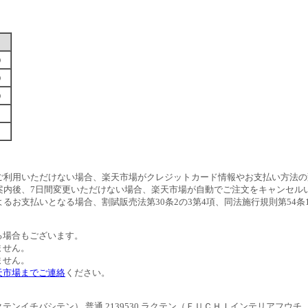
す）
す）
す）
ご利用いただけない場合、楽天市場がクレジットカード情報やお支払い方法の
案内後、7日間変更いただけない場合、楽天市場が自動でご注文をキャンセル
るお支払いとなる場合、割賦販売法第30条2の3第4項、同法施行規則第54
る場合もございます。
ません。
ません。
天市場までご連絡
ください。
イチバシテン） 普通 2139530 ラクテン（ＦＵＣＨＩインテリアフウチ