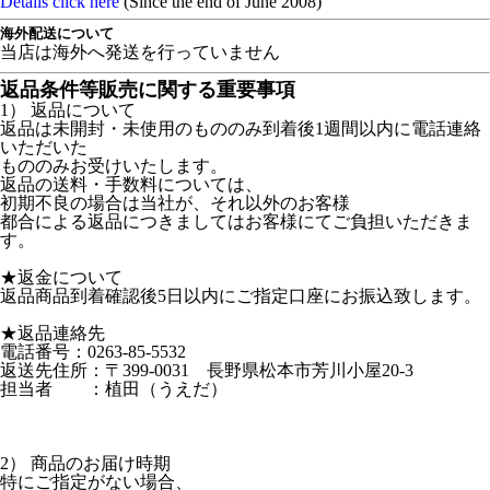
Details click here
(Since the end of June 2008)
海外配送について
当店は海外へ発送を行っていません
返品条件等販売に関する重要事項
1） 返品について
返品は未開封・未使用のもののみ到着後1週間以内に電話連絡
いただいた
もののみお受けいたします。
返品の送料・手数料については、
初期不良の場合は当社が、それ以外のお客様
都合による返品につきましてはお客様にてご負担いただきま
す。
★返金について
返品商品到着確認後5日以内にご指定口座にお振込致します。
★返品連絡先
電話番号：0263-85-5532
返送先住所：〒399-0031 長野県松本市芳川小屋20-3
担当者 ：植田（うえだ）
2） 商品のお届け時期
特にご指定がない場合、