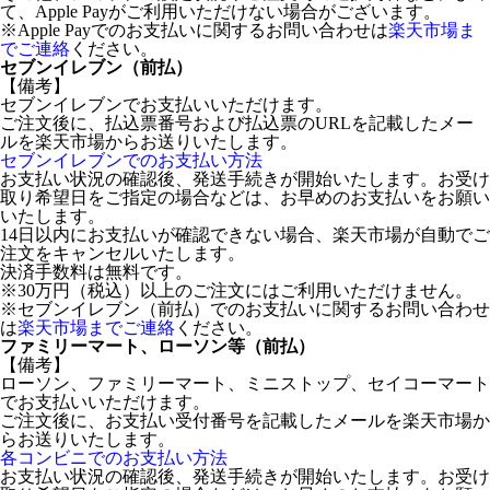
て、Apple Payがご利用いただけない場合がございます。
※Apple Payでのお支払いに関するお問い合わせは
楽天市場ま
でご連絡
ください。
セブンイレブン（前払）
【備考】
セブンイレブンでお支払いいただけます。
ご注文後に、払込票番号および払込票のURLを記載したメー
ルを楽天市場からお送りいたします。
セブンイレブンでのお支払い方法
お支払い状況の確認後、発送手続きが開始いたします。お受け
取り希望日をご指定の場合などは、お早めのお支払いをお願い
いたします。
14日以内にお支払いが確認できない場合、楽天市場が自動でご
注文をキャンセルいたします。
決済手数料は無料です。
※30万円（税込）以上のご注文にはご利用いただけません。
※セブンイレブン（前払）でのお支払いに関するお問い合わせ
は
楽天市場までご連絡
ください。
ファミリーマート、ローソン等（前払）
【備考】
ローソン、ファミリーマート、ミニストップ、セイコーマート
でお支払いいただけます。
ご注文後に、お支払い受付番号を記載したメールを楽天市場か
らお送りいたします。
各コンビニでのお支払い方法
お支払い状況の確認後、発送手続きが開始いたします。お受け