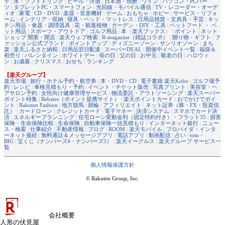
子
|
水・ソフトドリンク
|
ビール・洋酒
|
日本酒・焼酎
|
ワイン
|
パソコン・PCパー
ツ
|
タブレットPC・スマートフォン
|
光回線・モバイル通信
|
TV・レコーダー・オーデ
ィオ
|
家電
|
CD・DVD
|
楽器・音楽機材
|
ゲーム
|
おもちゃ
|
ホビー
|
サービス・リフォ
ーム
|
インテリア・収納
|
寝具・ベッド・マットレス
|
日用品雑貨・文房具・手芸
|
キッ
チン用品・食器・調理器具
|
花・観葉植物
|
ガーデン・DIY・工具
|
ペットフード ・ ペ
ット用品
|
スポーツ・アウトドア
|
ゴルフ用品
|
本
（
楽天ブックス
） |
ポイント
|
ネット
ショップ 開業・開店
|
楽天ウェブ検索
|
R-magazine（雑誌コラボ）
|
贈り物・ギフト
|
フ
ァッション公式ブランド
|
ポイントアップ
|
ディズニーゾーン
|
サンリオゾーン
|
まち
楽
|
楽天ふるさと納税
|
日用品翌日配達
|
スーパーDEAL
|
開催中イベント一覧
|
福袋＆
初売り
|
バレンタイン
|
ホワイトデー
|
母の日
|
父の日
|
お中元
|
敬老の日
|
ハロウィ
ン
|
お歳暮
|
クリスマス
|
おせち
|
ランキング
【楽天グループ】
楽天市場
|
旅行・ホテル予約・航空券
|
本・DVD・CD
|
電子書籍 楽天Kobo
|
ゴルフ場予
約
|
レシピ
|
車検見積もり・予約
|
イベント・チケット販売
|
写真プリント
|
美容室・ヘ
アサロン予約
|
女性向け健康管理サービス
|
物流委託・アウトソーシング
|
楽天スーパー
ポイント特集
|
Rebates（ポイント提携サイト）
|
楽天ポイントカード
|
おでかけでポイ
ント
|
Rakuten Fashion
|
地方競馬
|
競輪
|
アフィリエイト
|
ネット証券（株・FX・投資信
託）
|
カードローン
|
クレジットカード
|
電子マネー
|
決済システム
|
スマホでカード決
済
|
エネルギープランニング
|
住宅ローン変動金利（固定特約付き）・フラット35
|
損害
保険・生命保険比較
|
生命保険
|
自動車保険一括見積もり
|
インターネット銀行
|
ニュー
ス・検索
|
仕事紹介
|
不動産情報
|
ブログ
|
ROOM
|
楽天モバイル
|
プロバイダ・インタ
ーネット接続
|
無料通話＆メッセージアプリ
|
電話アプリ
|
動画配信
|
占い
|
toto・
BIG
|
宝くじ（ナンバーズ4・ナンバーズ3）
|
楽天イーグルス
|
楽天グループ サービス一
覧
個人情報保護方針
© Rakuten Group, Inc.
会社概要
人形の伏見屋