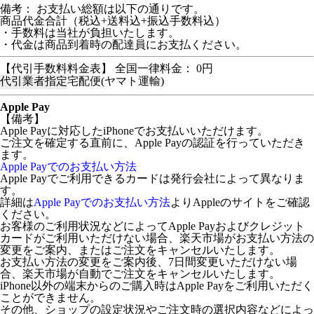
備考： お支払い総額は以下の通りです。
商品代金合計（税込+送料込+振込手数料込）
・手数料は当社が負担いたします。
・代金は商品到着時の配達員にお支払ください。
【代引手数料料金表】 全国一律料金： 0円
代引業者指定
宅配便(ヤマト運輸)
Apple Pay
【備考】
Apple Payに対応したiPhoneでお支払いいただけます。
ご注文を確定する直前に、Apple Payの認証を行っていただき
ます。
Apple Payでのお支払い方法
Apple Payでご利用できるカードは発行会社によって異なりま
す。
詳細は
Apple Payでのお支払い方法
よりAppleのサイトをご確認
ください。
お客様のご利用状況などによってApple Payおよびクレジット
カードがご利用いただけない場合、楽天市場がお支払い方法の
変更をご案内、またはご注文をキャンセルいたします。
お支払い方法の変更をご案内後、7日間変更いただけない場
合、楽天市場が自動でご注文をキャンセルいたします。
iPhone以外の端末からのご購入時はApple Payをご利用いただく
ことができません。
その他、ショップの設定状況やご注文時の選択内容などによっ