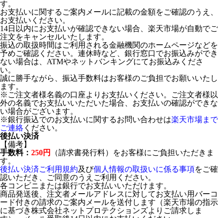
す。
お支払いに関するご案内メールに記載の金額をご確認のうえ、
お支払いください。
14日以内にお支払いが確認できない場合、楽天市場が自動でご
注文をキャンセルいたします。
振込の取扱時間はご利用される金融機関のホームページなどを
予めご確認ください。連休時など、銀行窓口でお振込みができ
ない場合は、ATMやネットバンキングにてお振込みくださ
い。
誠に勝手ながら、振込手数料はお客様のご負担でお願いいたし
ます。
※ご注文者様名義の口座よりお支払いください。ご注文者様以
外の名義でお支払いいただいた場合、お支払いの確認ができな
い場合がございます。
※銀行振込でのお支払いに関するお問い合わせは
楽天市場まで
ご連絡
ください。
後払い決済
【備考】
手数料：
250円
（請求書発行料）をお客様にご負担いただきま
す。
後払い決済ご利用規約
及び
個人情報の取扱いに係る事項
をご確
認いただき、ご同意のうえご利用ください。
各コンビニまたは銀行でお支払いいただけます。
商品発送後、注文者メールアドレスに対してお支払い用バーコ
ード付きの請求のご案内メールを送付します（楽天市場の指示
に基づき株式会社ネットプロテクションズよりご請求しま