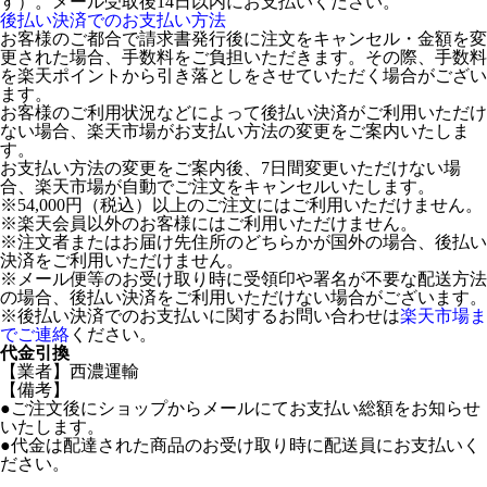
す）。メール受取後14日以内にお支払いください。
後払い決済でのお支払い方法
お客様のご都合で請求書発行後に注文をキャンセル・金額を変
更された場合、手数料をご負担いただきます。その際、手数料
を楽天ポイントから引き落としをさせていただく場合がござい
ます。
お客様のご利用状況などによって後払い決済がご利用いただけ
ない場合、楽天市場がお支払い方法の変更をご案内いたしま
す。
お支払い方法の変更をご案内後、7日間変更いただけない場
合、楽天市場が自動でご注文をキャンセルいたします。
※54,000円（税込）以上のご注文にはご利用いただけません。
※楽天会員以外のお客様にはご利用いただけません。
※注文者またはお届け先住所のどちらかが国外の場合、後払い
決済をご利用いただけません。
※メール便等のお受け取り時に受領印や署名が不要な配送方法
の場合、後払い決済をご利用いただけない場合がございます。
※後払い決済でのお支払いに関するお問い合わせは
楽天市場ま
でご連絡
ください。
代金引換
【業者】西濃運輸
【備考】
●ご注文後にショップからメールにてお支払い総額をお知らせ
いたします。
●代金は配達された商品のお受け取り時に配送員にお支払いく
ださい。