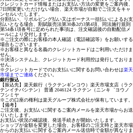
クレジットカード情報またはお支払い方法の変更をご案内後、
7日間変更いただけない場合、楽天市場が自動でご注文をキャ
ンセルいたします。
分割払い、リボルビング払い又はボーナス一括払いによるお支
払いとなる場合、割賦販売法第30条2の3第4項、同法施行規則
第54条1項各号に定められた事項は、注文確認後の自動配信メ
ールにより交付します。
※ご注文の際にお客様の本人確認（電話確認等）をお願いする
場合もございます。
※お客様と異なる名義のクレジットカードはご利用いただけま
せん。
※決済システム上、クレジットカード利用控は発行しておりま
せん。
※クレジットカードでのお支払いに関するお問い合わせは
楽天
市場までご連絡
ください。
銀行振込
【振込先】楽天銀行（ラクテンギンコウ）楽天市場支店（ラク
テンイチバシテン） 普通 2046124 ラクテン（ニンキ゛ヨウノ
フシミヤ
※この口座の権利は楽天グループ株式会社が保有しています。
【備考】
ご注文後、お支払いに関するご案内メールを楽天市場からお送
りいたします。
お支払い状況の確認後、発送手続きが開始いたします。
ショップが金額を変更した場合、お客様のご注文時と楽天市場
からのお支払いに関するご案内メール送信時で金額が異なりま