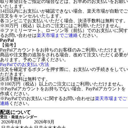
取り希望日をご指定の場合などは、お早めのお支払いをお願い
いたします。
14日以内にお支払いが確認できない場合、楽天市場が自動でご
注文をキャンセルいたします。
各コンビニでお支払いいただく場合、決済手数料は無料です。
※30万円（税込）以上のご注文にはご利用いただけません。
※ファミリーマート、ローソン等（前払）でのお支払いに関す
るお問い合わせは
楽天市場までご連絡
ください。
PayPal
【備考】
PayPalアカウントをお持ちのお客様のみご利用いただけます。
商品や注文数の追加をされる場合、改めて注文いただく必要が
あります。予めご了承ください。
PayPalでのお支払い方法
注文を確定するボタンを押す際に、お支払いの手続きをしてい
ただきます。
決済手数料は無料です。
※100万円（税込）以上のご注文にはご利用いただけません。
※PayPalアカウントをお持ちでない場合、PayPalアカウントを
作成ください。
※PayPalでのお支払いに関するお問い合わせは
楽天市場までご
連絡
ください。
配送について
受注・発送カレンダー
2026年8月
2026年9月
日
月
火
水
木
金
土
日
月
火
水
木
金
土