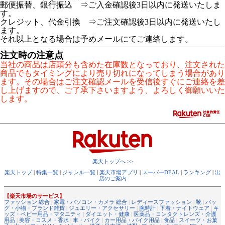
郵便振替、銀行振込 ⇒ご入金確認後3日以内に発送いたしま
す。
クレジット、代金引換 ⇒ご注文確認後3日以内に発送いたし
ます。
それ以上となる場合は予めメールにてご連絡します。
注文時の注意点
当社の商品は店頭分も含めた在庫数となっており、注文された
商品でもタイミングにより売り切れになってしまう場合があり
ます。その場合はご注文確認メールを受信後すぐにご連絡を差
し上げますので、ご了承下さいますよう、よろしく御願いいた
します。
楽天トップへ >>
楽天トップ
|
特集一覧
|
ジャンル一覧
|
楽天市場アプリ
|
スーパーDEAL
|
ランキング
|
出
店のご案内
【楽天市場のサービス】
ファッション 総合
|
家電・パソコン・カメラ 総合
|
レディースファッション
|
靴
|
バッ
グ・小物・ブランド雑貨
|
ジュエリー・アクセサリー
|
腕時計
|
下着・ナイトウェア
|
キ
ッズ・ベビー用品・マタニティ
|
ダイエット・健康
|
医薬品・コンタクトレンズ・介護
用品
|
美容・コスメ・香水
|
車・バイク
|
カー用品・バイク用品
|
食品
|
スイーツ・お菓