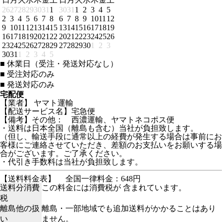
26
27
28
29
30
31
1
30
31
1
2
3
4
5
2
3
4
5
6
7
8
6
7
8
9
10
11
12
9
10
11
12
13
14
15
13
14
15
16
17
18
19
16
17
18
19
20
21
22
20
21
22
23
24
25
26
23
24
25
26
27
28
29
27
28
29
30
1
2
3
30
31
1
2
3
4
5
■
休業日（受注・発送対応なし）
■
受注対応のみ
■
発送対応のみ
宅配便
【業者】 ヤマト運輸
【配送サービス名】宅急便
【備考】その他： 西濃運輸、ヤマトネコポス便
・送料は日本全国（離島も含む）当社が負担致します。
（但し、輸送手段に通常以上の経費が発生する場合は事前にお
客様にご連絡させていただき、差額のお支払いをお願いする場
合がございます。ご了承ください。
・代引き手数料は当社が負担致します。
【送料料金表】
全国一律料金：648円
送料分消費
この料金には消費税が 含まれています。
税
離島他の扱
離島・一部地域でも追加送料がかかることはあり
い
ません。