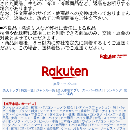
された商品、生もの、冷凍・冷蔵商品など、返品をお断りする
場合があります。
なお、注文商品のサイズ・他商品への交換は承っておりません
ので、返品の上、改めてご希望商品をご注文下さい。
■不良品・発送ミスなど弊社に責任による返品
梱包や配送時に破損したと判断できる商品のみ、交換・返金の
対象とさせていただきます。
・商品到着後、８日以内に弊社指定先に到着するようご返送く
ださい。この場合、送料着払いでご返送ください。
楽天トップへ >>
楽天トップ
|
特集一覧
|
ジャンル一覧
|
楽天市場アプリ
|
スーパーDEAL
|
ランキング
|
出
店のご案内
【楽天市場のサービス】
ファッション 総合
|
家電・パソコン・カメラ 総合
|
レディースファッション
|
靴
|
バッ
グ・小物・ブランド雑貨
|
ジュエリー・アクセサリー
|
腕時計
|
下着・ナイトウェア
|
キ
ッズ・ベビー用品・マタニティ
|
ダイエット・健康
|
医薬品・コンタクトレンズ・介護
用品
|
美容・コスメ・香水
|
車・バイク
|
カー用品・バイク用品
|
食品
|
スイーツ・お菓
子
|
水・ソフトドリンク
|
ビール・洋酒
|
日本酒・焼酎
|
ワイン
|
パソコン・PCパー
ツ
|
タブレットPC・スマートフォン
|
光回線・モバイル通信
|
TV・レコーダー・オーデ
ィオ
|
家電
|
CD・DVD
|
楽器・音楽機材
|
ゲーム
|
おもちゃ
|
ホビー
|
サービス・リフォ