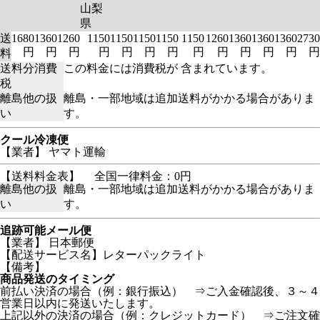
山梨
県
送
1680
1360
1260
1150
1150
1150
1150
1150
1260
1360
1360
1360
2730
円
円
円
円
円
円
円
円
円
円
円
円
円
料
送料分消費
この料金には消費税が 含まれています。
税
離島他の扱
離島・一部地域は追加送料がかかる場合がありま
い
す。
クール冷凍便
【業者】 ヤマト運輸
【送料料金表】
全国一律料金：0円
離島他の扱
離島・一部地域は追加送料がかかる場合がありま
い
す。
追跡可能メール便
【業者】 日本郵便
【配送サービス名】レターパックライト
【備考】
商品発送のタイミング
前払い決済の場合（例：銀行振込） ⇒ご入金確認後、３～４
営業日以内に発送いたします。
上記以外の決済の場合（例：クレジットカード） ⇒ご注文確