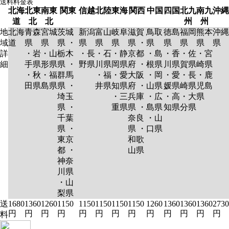
送料料金表
北海
北東
南東
関東
信越
北陸
東海
関西
中国
四国
北九
南九
沖縄
道
北
北
州
州
地
北海
青森
宮城
茨城
新潟
富山
岐阜
滋賀
鳥取
徳島
福岡
熊本
沖縄
域
道
県
県
県 ・
県
県
県
県 ・
県
県
県
県
県
詳
・岩
・山
栃木
・長
・石
・静
京都
・島
・香
・佐
・宮
細
手県
形県
県 ・
野県
川県
岡県
府 ・
根県
川県
賀県
崎県
・秋
・福
群馬
・福
・愛
大阪
・岡
・愛
・長
・鹿
田県
島県
県 ・
井県
知県
府 ・
山県
媛県
崎県
児島
埼玉
・三
兵庫
・広
・高
・大
県
県 ・
重県
県 ・
島県
知県
分県
千葉
奈良
・山
県 ・
県 ・
口県
東京
和歌
都 ・
山県
神奈
川県
・山
梨県
送
1680
1360
1260
1150
1150
1150
1150
1150
1260
1360
1360
1360
2730
円
円
円
円
円
円
円
円
円
円
円
円
円
料