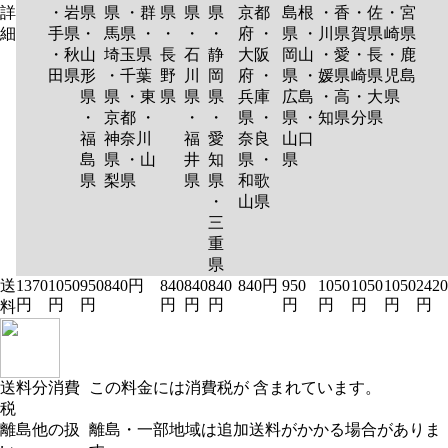
詳
・岩
県
県 ・群
県
県
県
京都
島根
・香
・佐
・宮
細
手県
・
馬県 ・
・
・
・
府 ・
県 ・
川県
賀県
崎県
・秋
山
埼玉県
長
石
静
大阪
岡山
・愛
・長
・鹿
田県
形
・千葉
野
川
岡
府 ・
県 ・
媛県
崎県
児島
県
県 ・東
県
県
県
兵庫
広島
・高
・大
県
・
京都 ・
・
・
県 ・
県 ・
知県
分県
福
神奈川
福
愛
奈良
山口
島
県 ・山
井
知
県 ・
県
県
梨県
県
県
和歌
・
山県
三
重
県
送
1370
1050
950
840円
840
840
840
840円
950
1050
1050
1050
2420
円
円
円
円
円
円
円
円
円
円
円
料
送料分消費
この料金には消費税が 含まれています。
税
離島他の扱
離島・一部地域は追加送料がかかる場合がありま