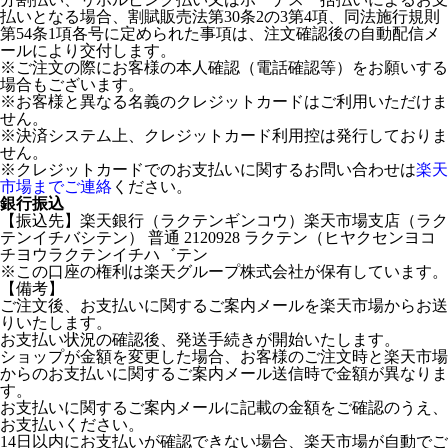
払いとなる場合、割賦販売法第30条2の3第4項、同法施行規則
第54条1項各号に定められた事項は、注文確認後の自動配信メ
ールにより交付します。
※ご注文の際にお客様の本人確認（電話確認等）をお願いする
場合もございます。
※お客様と異なる名義のクレジットカードはご利用いただけま
せん。
※決済システム上、クレジットカード利用控は発行しておりま
せん。
※クレジットカードでのお支払いに関するお問い合わせは
楽天
市場までご連絡
ください。
銀行振込
【振込先】楽天銀行（ラクテンギンコウ）楽天市場支店（ラク
テンイチバシテン） 普通 2120928 ラクテン（ヒヤクセンヨコ
チヨウラクテンイチハ゛テン
※この口座の権利は楽天グループ株式会社が保有しています。
【備考】
ご注文後、お支払いに関するご案内メールを楽天市場からお送
りいたします。
お支払い状況の確認後、発送手続きが開始いたします。
ショップが金額を変更した場合、お客様のご注文時と楽天市場
からのお支払いに関するご案内メール送信時で金額が異なりま
す。
お支払いに関するご案内メールに記載の金額をご確認のうえ、
お支払いください。
14日以内にお支払いが確認できない場合、楽天市場が自動でご