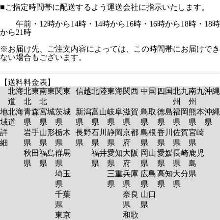
■ご指定時間帯に配送するよう運送会社に指示いたします。
午前・12時から14時・14時から16時・16時から18時・18時
から21時
※お届け先、ご注文内容によっては、この時間帯にお届けでき
ない場合もございます。
【送料料金表】
北海
北東
南東
関東
信越
北陸
東海
関西
中国
四国
北九
南九
沖縄
道
北
北
州
州
地
北海
青森
宮城
茨城
新潟
富山
岐阜
滋賀
鳥取
徳島
福岡
熊本
沖縄
域
道
県
県
県
県
県
県
県
県
県
県
県
県
詳
岩手
山形
栃木
長野
石川
静岡
京都
島根
香川
佐賀
宮崎
細
県
県
県
県
県
県
府
県
県
県
県
秋田
福島
群馬
福井
愛知
大阪
岡山
愛媛
長崎
鹿児
県
県
県
県
県
府
県
県
県
島
埼玉
三重
兵庫
広島
高知
大分
県
県
県
県
県
県
県
千葉
奈良
山口
県
県
県
東京
和歌