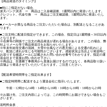
【商品発送のタイミング】
■特にご指定がない場合、
楽天バンク決済 ⇒ 商品はご入金確認後、1週間以内に発送いたします。
クレジット、代金引換 ⇒ 商品はご注文確認後、1週間以内に発送いたし
ます。
■メーカーが異なる商品をご注文いただいた場合は、別配送となることがあ
ります。
■ご注文時に配達日指定ができます。この場合、指定日は1週間後～30日以内
となります。
※在庫等の関係でご注文の商品発送が遅れる場合があります。 この場合、弊
社よりメール等で商品発送日をお知らせいたします。
※年末年始等交通の混雑、大雪や台風などの悪天候による交通の乱れによ
り、配送に遅れが生じる可能性がございます。遅延状況は当店より発送時に
お送りする確認メールに記載された問い合わせ番号でわかります。指定の運
送会社まで直接お問い合わせ下さい。
※商品は、百選横丁事務局から直接お届けするのではなく、各商品取り扱い
店舗より発送させていただいております。ご注意ください。
【配送希望時間帯をご指定出来ます】
■ご指定時間帯に配送するよう運送会社に指示いたします。
午前・12時から14時・14時から16時・16時から18時・18時から21時
※お届け先、ご注文内容によっては、この時間帯にお届けできない場合もご
ざいます。
送料料金表