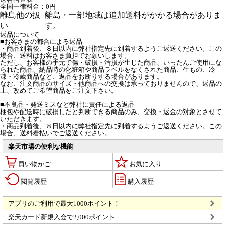
全国一律料金：0円
離島他の扱
離島・一部地域は追加送料がかかる場合がありま
い
す。
返品について
■お客さまの都合による返品
・商品到着後、８日以内に弊社指定先に到着するようご返送ください。この
場合、送料はお客さま負担でお願いします。
ただし、お客様の手元で傷・破損・汚損が生じた商品、いったんご使用にな
られた商品、納品時の化粧箱や商品ラベルをなくされた商品、生もの、冷
凍・冷蔵商品など、返品をお断りする場合があります。
なお、注文商品のサイズ・他商品への交換は承っておりませんので、返品の
上、改めてご希望商品をご注文下さい。
■不良品・発送ミスなど弊社に責任による返品
梱包や配送時に破損したと判断できる商品のみ、交換・返金の対象とさせて
いただきます。
・商品到着後、８日以内に弊社指定先に到着するようご返送ください。この
場合、送料着払いでご返送ください。
楽天市場の便利な機能
買い物かご
お気に入り
閲覧履歴
購入履歴
アプリのご利用で最大1000ポイント！
楽天カード新規入会で2,000ポイント