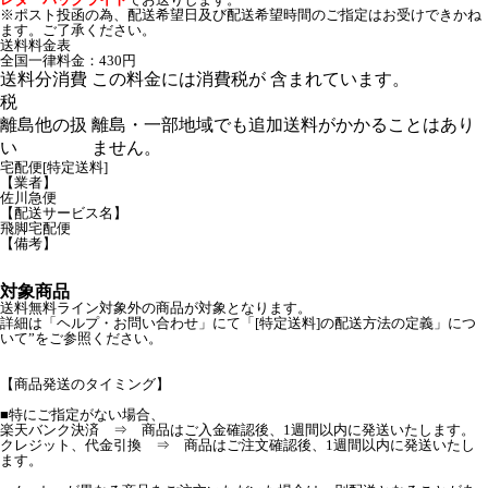
※ポスト投函の為、配送希望日及び配送希望時間のご指定はお受けできかね
ます。ご了承ください。
送料料金表
全国一律料金：430円
送料分消費
この料金には消費税が 含まれています。
税
離島他の扱
離島・一部地域でも追加送料がかかることはあり
い
ません。
宅配便[特定送料]
【業者】
佐川急便
【配送サービス名】
飛脚宅配便
【備考】
対象商品
送料無料ライン対象外の商品が対象となります。
詳細は「ヘルプ・お問い合わせ」にて「[特定送料]の配送方法の定義」につ
いて”をご参照ください。
【商品発送のタイミング】
■特にご指定がない場合、
楽天バンク決済 ⇒ 商品はご入金確認後、1週間以内に発送いたします。
クレジット、代金引換 ⇒ 商品はご注文確認後、1週間以内に発送いたし
ます。