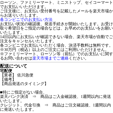
ローソン、ファミリーマート、ミニストップ、セイコーマート
でお支払いいただけます。
ご注文後に、お支払い受付番号を記載したメールを楽天市場か
らお送りいたします。
各コンビニでのお支払い方法
お支払い状況の確認後、発送手続きが開始いたします。お受け
取り希望日をご指定の場合などは、お早めのお支払いをお願い
いたします。
14日以内にお支払いが確認できない場合、楽天市場が自動でご
注文をキャンセルいたします。
各コンビニでお支払いいただく場合、決済手数料は無料です。
※30万円（税込）以上のご注文にはご利用いただけません。
※ファミリーマート、ローソン等（前払）でのお支払いに関す
るお問い合わせは
楽天市場までご連絡
ください。
配送について
宅配便
【業者】 佐川急便
【備考】
【商品発送のタイミング】
■特にご指定がない場合、
楽天バンク決済 ⇒ 商品はご入金確認後、1週間以内に発送
いたします。
クレジット、代金引換 ⇒ 商品はご注文確認後、1週間以内
に発送いたします。