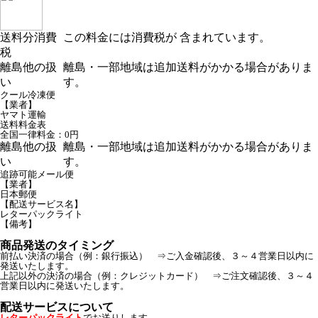
送料分消費
この料金には消費税が 含まれています。
税
離島他の扱
離島・一部地域は追加送料がかかる場合がありま
い
す。
クール冷凍便
【業者】
ヤマト運輸
送料料金表
全国一律料金：0円
離島他の扱
離島・一部地域は追加送料がかかる場合がありま
い
す。
追跡可能メール便
【業者】
日本郵便
【配送サービス名】
レターパックライト
【備考】
商品発送のタイミング
前払い決済の場合（例：銀行振込） ⇒ご入金確認後、３～４営業日以内に
発送いたします。
上記以外の決済の場合（例：クレジットカード） ⇒ご注文確認後、３～４
営業日以内に発送いたします。
配送サービスについて
レターパックライト
でお送りします。