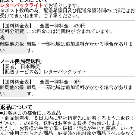
配送サービスについて
レターパックライト
でお送りします。
※ポスト投函の為、配送希望日及び配送希望時間のご指定はお
受けできかねます。ご了承ください。
【送料料金表】
全国一律料金：430円
送料分消費
この料金には消費税が 含まれています。
税
離島他の扱
離島・一部地域は追加送料がかかる場合がありま
い
す。
メール便[特定送料]
【業者】 日本郵便
【配送サービス名】レターパックライト
【送料料金表】
全国一律料金：0円
離島他の扱
離島・一部地域は追加送料がかかる場合がありま
い
す。
返品について
■お客さまの都合による返品
・商品到着後、８日以内に弊社指定先に到着するようご返送く
ださい。この場合、送料はお客さま負担でお願いします。
ただし、お客様の手元で傷・破損・汚損が生じた商品、いった
んご使用になられた商品、納品時の化粧箱や商品ラベルをなく