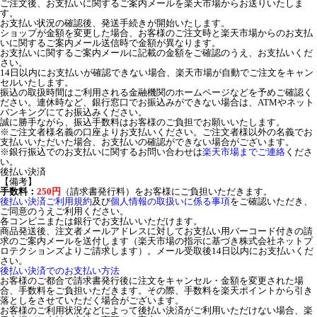
ご注文後、お支払いに関するご案内メールを楽天市場からお送りいたしま
す。
お支払い状況の確認後、発送手続きが開始いたします。
ショップが金額を変更した場合、お客様のご注文時と楽天市場からのお支払
いに関するご案内メール送信時で金額が異なります。
お支払いに関するご案内メールに記載の金額をご確認のうえ、お支払いくだ
さい。
14日以内にお支払いが確認できない場合、楽天市場が自動でご注文をキャン
セルいたします。
振込の取扱時間はご利用される金融機関のホームページなどを予めご確認く
ださい。連休時など、銀行窓口でお振込みができない場合は、ATMやネット
バンキングにてお振込みください。
誠に勝手ながら、振込手数料はお客様のご負担でお願いいたします。
※ご注文者様名義の口座よりお支払いください。ご注文者様以外の名義でお
支払いいただいた場合、お支払いの確認ができない場合がございます。
※銀行振込でのお支払いに関するお問い合わせは
楽天市場までご連絡
くださ
い。
後払い決済
【備考】
手数料：
250円
（請求書発行料）をお客様にご負担いただきます。
後払い決済ご利用規約
及び
個人情報の取扱いに係る事項
をご確認いただき、
ご同意のうえご利用ください。
各コンビニまたは銀行でお支払いいただけます。
商品発送後、注文者メールアドレスに対してお支払い用バーコード付きの請
求のご案内メールを送付します（楽天市場の指示に基づき株式会社ネットプ
ロテクションズよりご請求します）。メール受取後14日以内にお支払いくだ
さい。
後払い決済でのお支払い方法
お客様のご都合で請求書発行後に注文をキャンセル・金額を変更された場
合、手数料をご負担いただきます。その際、手数料を楽天ポイントから引き
落としをさせていただく場合がございます。
お客様のご利用状況などによって後払い決済がご利用いただけない場合、楽