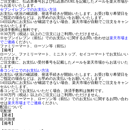
ご注文後に、払込票番号および払込票のURLを記載したメールを楽天市場か
らお送りいたします。
セブンイレブンでのお支払い方法
お支払い状況の確認後、発送手続きが開始いたします。お受け取り希望日を
ご指定の場合などは、お早めのお支払いをお願いいたします。
14日以内にお支払いが確認できない場合、楽天市場が自動でご注文をキャン
セルいたします。
決済手数料は無料です。
※30万円（税込）以上のご注文にはご利用いただけません。
※セブンイレブン（前払）でのお支払いに関するお問い合わせは
楽天市場ま
でご連絡
ください。
ファミリーマート、ローソン等（前払）
【備考】
ローソン、ファミリーマート、ミニストップ、セイコーマートでお支払いい
ただけます。
ご注文後に、お支払い受付番号を記載したメールを楽天市場からお送りいた
します。
各コンビニでのお支払い方法
お支払い状況の確認後、発送手続きが開始いたします。お受け取り希望日を
ご指定の場合などは、お早めのお支払いをお願いいたします。
14日以内にお支払いが確認できない場合、楽天市場が自動でご注文をキャン
セルいたします。
各コンビニでお支払いいただく場合、決済手数料は無料です。
※30万円（税込）以上のご注文にはご利用いただけません。
※ファミリーマート、ローソン等（前払）でのお支払いに関するお問い合わ
せは
楽天市場までご連絡
ください。
配送について
宅配便
【業者】
佐川急便
【備考】