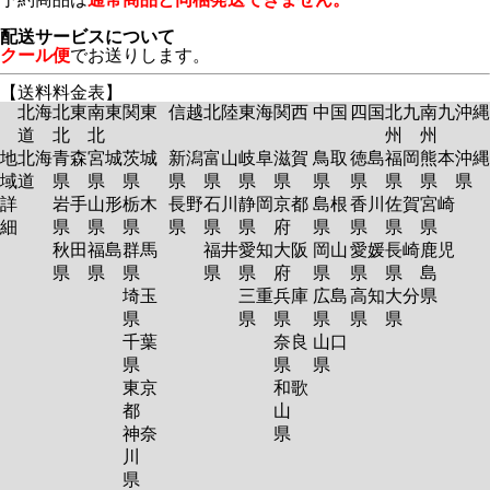
配送サービスについて
クール便
でお送りします。
【送料料金表】
北海
北東
南東
関東
信越
北陸
東海
関西
中国
四国
北九
南九
沖縄
道
北
北
州
州
地
北海
青森
宮城
茨城
新潟
富山
岐阜
滋賀
鳥取
徳島
福岡
熊本
沖縄
域
道
県
県
県
県
県
県
県
県
県
県
県
県
詳
岩手
山形
栃木
長野
石川
静岡
京都
島根
香川
佐賀
宮崎
細
県
県
県
県
県
県
府
県
県
県
県
秋田
福島
群馬
福井
愛知
大阪
岡山
愛媛
長崎
鹿児
県
県
県
県
県
府
県
県
県
島
埼玉
三重
兵庫
広島
高知
大分
県
県
県
県
県
県
県
千葉
奈良
山口
県
県
県
東京
和歌
都
山
神奈
県
川
県