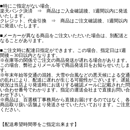
■特にご指定がない場合、
楽天バンク決済 ⇒ 商品はご入金確認後、1週間以内に発送
いたします。
クレジット、代金引換 ⇒ 商品はご注文確認後、1週間以内
に発送いたします。
■メーカーが異なる商品をご注文いただいた場合は、別配送と
なることがあります。
■ご注文時に配達日指定ができます。この場合、指定日は1週
間後～30日以内となります。
※在庫等の関係でご注文の商品発送が遅れる場合があります。
この場合、弊社よりメール等で商品発送日をお知らせいたしま
す。
※年末年始等交通の混雑、大雪や台風などの悪天候による交通
の乱れにより、配送に遅れが生じる可能性がございます。遅延
状況は当店より発送時にお送りする確認メールに記載された問
い合わせ番号でわかります。指定の運送会社まで直接お問い合
わせ下さい。
※商品は、百選横丁事務局から直接お届けするのではなく、各
商品取り扱い店舗より発送させていただいております。ご注意
ください。
【配送希望時間帯をご指定出来ます】