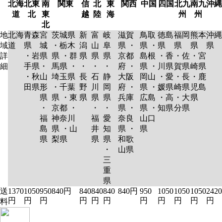
北海
北東
南
関東
信
北
東
関西
中国
四国
北九
南九
沖縄
道
北
東
越
陸
海
州
州
北
地
北海
青森
宮
茨城県
新
富
岐
滋賀
鳥取
徳島
福岡
熊本
沖縄
域
道
県
城
・栃木
潟
山
阜
県 ・
県 ・
県
県
県
県
詳
・岩
県
県 ・群
県
県
県
京都
島根
・香
・佐
・宮
細
手県
・
馬県 ・
・
・
・
府 ・
県 ・
川県
賀県
崎県
・秋
山
埼玉県
長
石
静
大阪
岡山
・愛
・長
・鹿
田県
形
・千葉
野
川
岡
府 ・
県 ・
媛県
崎県
児島
県
県 ・東
県
県
県
兵庫
広島
・高
・大
県
・
京都 ・
・
・
県 ・
県 ・
知県
分県
福
神奈川
福
愛
奈良
山口
島
県 ・山
井
知
県 ・
県
県
梨県
県
県
和歌
・
山県
三
重
県
送
1370
1050
950
840円
840
840
840
840円
950
1050
1050
1050
2420
円
円
円
円
円
円
円
円
円
円
円
料