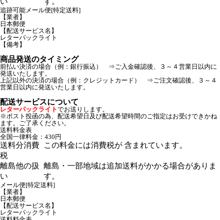
い
す。
追跡可能メール便[特定送料]
【業者】
日本郵便
【配送サービス名】
レターパックライト
【備考】
商品発送のタイミング
前払い決済の場合（例：銀行振込） ⇒ご入金確認後、３～４営業日以内に
発送いたします。
上記以外の決済の場合（例：クレジットカード） ⇒ご注文確認後、３～４
営業日以内に発送いたします。
配送サービスについて
レターパックライト
でお送りします。
※ポスト投函の為、配送希望日及び配送希望時間のご指定はお受けできかね
ます。ご了承ください。
送料料金表
全国一律料金：430円
送料分消費
この料金には消費税が 含まれています。
税
離島他の扱
離島・一部地域は追加送料がかかる場合がありま
い
す。
メール便[特定送料]
【業者】
日本郵便
【配送サービス名】
レターパックライト
送料料金表