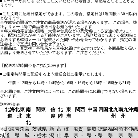
■メーカーが異なる商品をご注文いただいた場合は、別配送となることがあ
ります。
■ご注文時に配達日指定ができます。この場合、指定日は1週間後～30日以内
となります。
※在庫等の関係でご注文の商品発送が遅れる場合があります。 この場合、弊
社よりメール等で商品発送日をお知らせいたします。
※年末年始等交通の混雑、大雪や台風などの悪天候による交通の乱れによ
り、配送に遅れが生じる可能性がございます。遅延状況は当店より発送時に
お送りする確認メールに記載された問い合わせ番号でわかります。指定の運
送会社まで直接お問い合わせ下さい。
※商品は、百選横丁事務局から直接お届けするのではなく、各商品取り扱い
店舗より発送させていただいております。ご注意ください。
【配送希望時間帯をご指定出来ます】
■ご指定時間帯に配送するよう運送会社に指示いたします。
午前・12時から14時・14時から16時・16時から18時・18時から21時
※お届け先、ご注文内容によっては、この時間帯にお届けできない場合もご
ざいます。
送料料金表
北海
北東
南
関東
信
北
東
関西
中国
四国
北九
南九
沖縄
道
北
東
越
陸
海
州
州
北
地
北海
青森
宮
茨城県
新
富
岐
滋賀
鳥取
徳島
福岡
熊本
沖縄
域
道
県
城
・栃木
潟
山
阜
県 ・
県 ・
県
県
県
県