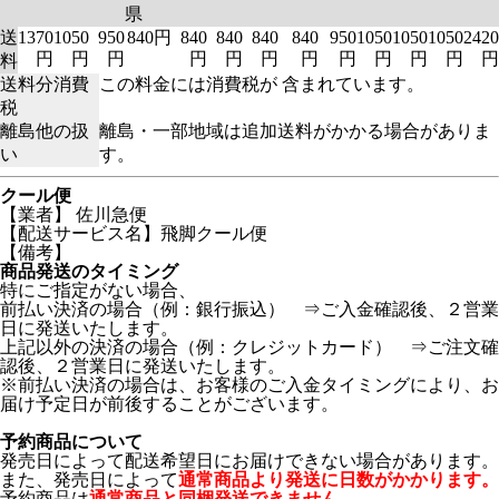
県
送
1370
1050
950
840円
840
840
840
840
950
1050
1050
1050
2420
円
円
円
円
円
円
円
円
円
円
円
円
料
送料分消費
この料金には消費税が 含まれています。
税
離島他の扱
離島・一部地域は追加送料がかかる場合がありま
い
す。
クール便
【業者】 佐川急便
【配送サービス名】飛脚クール便
【備考】
商品発送のタイミング
特にご指定がない場合、
前払い決済の場合（例：銀行振込） ⇒ご入金確認後、２営業
日に発送いたします。
上記以外の決済の場合（例：クレジットカード） ⇒ご注文確
認後、２営業日に発送いたします。
※前払い決済の場合は、お客様のご入金タイミングにより、お
届け予定日が前後することがございます。
予約商品について
発売日によって配送希望日にお届けできない場合があります。
また、発売日によって
通常商品より発送に日数がかかります。
予約商品は
通常商品と同梱発送できません。