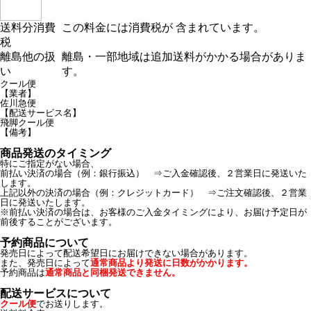
送料分消費
この料金には消費税が 含まれています。
税
離島他の扱
離島・一部地域は追加送料がかかる場合がありま
い
す。
クール便
【業者】
佐川急便
【配送サービス名】
飛脚クール便
【備考】
商品発送のタイミング
特にご指定がない場合、
前払い決済の場合（例：銀行振込） ⇒ご入金確認後、２営業日に発送いた
します。
上記以外の決済の場合（例：クレジットカード） ⇒ご注文確認後、２営業
日に発送いたします。
※前払い決済の場合は、お客様のご入金タイミングにより、お届け予定日が
前後することがございます。
予約商品について
発売日によって配送希望日にお届けできない場合があります。
また、発売日によって
通常商品より発送に日数がかかります。
予約商品は
通常商品と同梱発送できません。
配送サービスについて
クール便
でお送りします。