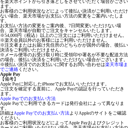
を楽天ポイントから引き落としをさせていただく場合がござい
ます。
お客様のご利用状況などによって後払い決済がご利用いただけ
ない場合、楽天市場がお支払い方法の変更をご案内いたしま
す。
お支払い方法の変更をご案内後、7日間変更いただけない場
合、楽天市場が自動でご注文をキャンセルいたします。
※54,000円（税込）以上のご注文にはご利用いただけません。
※楽天会員以外のお客様にはご利用いただけません。
※注文者またはお届け先住所のどちらかが国外の場合、後払い
決済をご利用いただけません。
※メール便等のお受け取り時に受領印や署名が不要な配送方法
の場合、後払い決済をご利用いただけない場合がございます。
※後払い決済でのお支払いに関するお問い合わせは
楽天市場ま
でご連絡
ください。
Apple Pay
【備考】
Apple Payに対応したiPhoneでお支払いいただけます。
ご注文を確定する直前に、Apple Payの認証を行っていただき
ます。
Apple Payでのお支払い方法
Apple Payでご利用できるカードは発行会社によって異なりま
す。
詳細は
Apple Payでのお支払い方法
よりAppleのサイトをご確認
ください。
お客様のご利用状況などによってApple Payおよびクレジット
カードがご利用いただけない場合、楽天市場がお支払い方法の