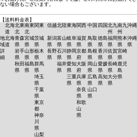
ない場合もございます。
【送料料金表】
北海
北東
南東
関東
信越
北陸
東海
関西
中国
四国
北九
南九
沖縄
道
北
北
州
州
地
北海
青森
宮城
茨城
新潟
富山
岐阜
滋賀
鳥取
徳島
福岡
熊本
沖縄
域
道
県
県
県
県
県
県
県
県
県
県
県
県
詳
岩手
山形
栃木
長野
石川
静岡
京都
島根
香川
佐賀
宮崎
細
県
県
県
県
県
県
府
県
県
県
県
秋田
福島
群馬
福井
愛知
大阪
岡山
愛媛
長崎
鹿児
県
県
県
県
県
府
県
県
県
島
埼玉
三重
兵庫
広島
高知
大分
県
県
県
県
県
県
県
千葉
奈良
山口
県
県
県
東京
和歌
都
山
神奈
県
川
県
山梨