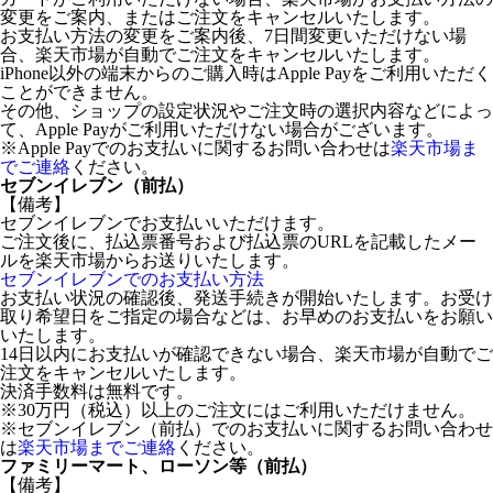
変更をご案内、またはご注文をキャンセルいたします。
お支払い方法の変更をご案内後、7日間変更いただけない場
合、楽天市場が自動でご注文をキャンセルいたします。
iPhone以外の端末からのご購入時はApple Payをご利用いただく
ことができません。
その他、ショップの設定状況やご注文時の選択内容などによっ
て、Apple Payがご利用いただけない場合がございます。
※Apple Payでのお支払いに関するお問い合わせは
楽天市場ま
でご連絡
ください。
セブンイレブン（前払）
【備考】
セブンイレブンでお支払いいただけます。
ご注文後に、払込票番号および払込票のURLを記載したメー
ルを楽天市場からお送りいたします。
セブンイレブンでのお支払い方法
お支払い状況の確認後、発送手続きが開始いたします。お受け
取り希望日をご指定の場合などは、お早めのお支払いをお願い
いたします。
14日以内にお支払いが確認できない場合、楽天市場が自動でご
注文をキャンセルいたします。
決済手数料は無料です。
※30万円（税込）以上のご注文にはご利用いただけません。
※セブンイレブン（前払）でのお支払いに関するお問い合わせ
は
楽天市場までご連絡
ください。
ファミリーマート、ローソン等（前払）
【備考】