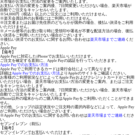
天市場がお支払い方法の変更をご案内いたします。
お支払い方法の変更をご案内後、7日間変更いただけない場合、楽天市場が
自動でご注文をキャンセルいたします。
※54,000円（税込）以上のご注文にはご利用いただけません。
※楽天会員以外のお客様にはご利用いただけません。
※注文者またはお届け先住所のどちらかが国外の場合、後払い決済をご利用
いただけません。
※メール便等のお受け取り時に受領印や署名が不要な配送方法の場合、後払
い決済をご利用いただけない場合がございます。
※後払い決済でのお支払いに関するお問い合わせは
楽天市場までご連絡
くだ
さい。
Apple Pay
【備考】
Apple Payに対応したiPhoneでお支払いいただけます。
ご注文を確定する直前に、Apple Payの認証を行っていただきます。
Apple Payでのお支払い方法
Apple Payでご利用できるカードは発行会社によって異なります。
詳細は
Apple Payでのお支払い方法
よりAppleのサイトをご確認ください。
お客様のご利用状況などによってApple Payおよびクレジットカードがご利用
いただけない場合、楽天市場がお支払い方法の変更をご案内、またはご注文
をキャンセルいたします。
お支払い方法の変更をご案内後、7日間変更いただけない場合、楽天市場が
自動でご注文をキャンセルいたします。
iPhone以外の端末からのご購入時はApple Payをご利用いただくことができま
せん。
その他、ショップの設定状況やご注文時の選択内容などによって、Apple Pay
がご利用いただけない場合がございます。
※Apple Payでのお支払いに関するお問い合わせは
楽天市場までご連絡
くださ
い。
セブンイレブン（前払）
【備考】
セブンイレブンでお支払いいただけます。