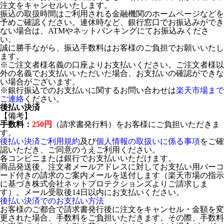
注文をキャンセルいたします。
振込の取扱時間はご利用される金融機関のホームページなどを
予めご確認ください。連休時など、銀行窓口でお振込みができ
ない場合は、ATMやネットバンキングにてお振込みくださ
い。
誠に勝手ながら、振込手数料はお客様のご負担でお願いいたし
ます。
※ご注文者様名義の口座よりお支払いください。ご注文者様以
外の名義でお支払いいただいた場合、お支払いの確認ができな
い場合がございます。
※銀行振込でのお支払いに関するお問い合わせは
楽天市場まで
ご連絡
ください。
後払い決済
【備考】
手数料：
250円
（請求書発行料）をお客様にご負担いただきま
す。
後払い決済ご利用規約
及び
個人情報の取扱いに係る事項
をご確
認いただき、ご同意のうえご利用ください。
各コンビニまたは銀行でお支払いいただけます。
商品発送後、注文者メールアドレスに対してお支払い用バーコ
ード付きの請求のご案内メールを送付します（楽天市場の指示
に基づき株式会社ネットプロテクションズよりご請求しま
す）。メール受取後14日以内にお支払いください。
後払い決済でのお支払い方法
お客様のご都合で請求書発行後に注文をキャンセル・金額を変
更された場合、手数料をご負担いただきます。その際、手数料