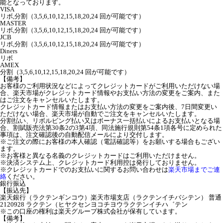
能となっております。
VISA
リボ,分割（3,5,6,10,12,15,18,20,24 回が可能です）
MASTER
リボ,分割（3,5,6,10,12,15,18,20,24 回が可能です）
JCB
リボ,分割（3,5,6,10,12,15,18,20,24 回が可能です）
Diners
リボ
AMEX
分割（3,5,6,10,12,15,18,20,24 回が可能です）
【備考】
お客様のご利用状況などによってクレジットカードがご利用いただけない場
合、楽天市場がクレジットカード情報やお支払い方法の変更をご案内、また
はご注文をキャンセルいたします。
クレジットカード情報またはお支払い方法の変更をご案内後、7日間変更い
ただけない場合、楽天市場が自動でご注文をキャンセルいたします。
分割払い、リボルビング払い又はボーナス一括払いによるお支払いとなる場
合、割賦販売法第30条2の3第4項、同法施行規則第54条1項各号に定められた
事項は、注文確認後の自動配信メールにより交付します。
※ご注文の際にお客様の本人確認（電話確認等）をお願いする場合もござい
ます。
※お客様と異なる名義のクレジットカードはご利用いただけません。
※決済システム上、クレジットカード利用控は発行しておりません。
※クレジットカードでのお支払いに関するお問い合わせは
楽天市場までご連
絡
ください。
銀行振込
【振込先】
楽天銀行（ラクテンギンコウ）楽天市場支店（ラクテンイチバシテン） 普通
2120928 ラクテン（ヒヤクセンヨコチヨウラクテンイチハ゛テン
※この口座の権利は楽天グループ株式会社が保有しています。
【備考】