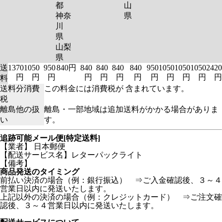
都
山
神奈
県
川
県
山梨
県
送
1370
1050
950
840円
840
840
840
840
950
1050
1050
1050
2420
円
円
円
円
円
円
円
円
円
円
円
円
料
送料分消費
この料金には消費税が 含まれています。
税
離島他の扱
離島・一部地域は追加送料がかかる場合がありま
い
す。
追跡可能メール便[特定送料]
【業者】 日本郵便
【配送サービス名】レターパックライト
【備考】
商品発送のタイミング
前払い決済の場合（例：銀行振込） ⇒ご入金確認後、３～４
営業日以内に発送いたします。
上記以外の決済の場合（例：クレジットカード） ⇒ご注文確
認後、３～４営業日以内に発送いたします。