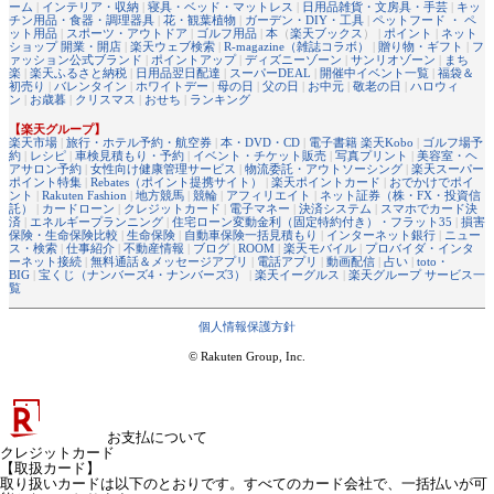
ーム
|
インテリア・収納
|
寝具・ベッド・マットレス
|
日用品雑貨・文房具・手芸
|
キッ
チン用品・食器・調理器具
|
花・観葉植物
|
ガーデン・DIY・工具
|
ペットフード ・ ペ
ット用品
|
スポーツ・アウトドア
|
ゴルフ用品
|
本
（
楽天ブックス
） |
ポイント
|
ネット
ショップ 開業・開店
|
楽天ウェブ検索
|
R-magazine（雑誌コラボ）
|
贈り物・ギフト
|
フ
ァッション公式ブランド
|
ポイントアップ
|
ディズニーゾーン
|
サンリオゾーン
|
まち
楽
|
楽天ふるさと納税
|
日用品翌日配達
|
スーパーDEAL
|
開催中イベント一覧
|
福袋＆
初売り
|
バレンタイン
|
ホワイトデー
|
母の日
|
父の日
|
お中元
|
敬老の日
|
ハロウィ
ン
|
お歳暮
|
クリスマス
|
おせち
|
ランキング
【楽天グループ】
楽天市場
|
旅行・ホテル予約・航空券
|
本・DVD・CD
|
電子書籍 楽天Kobo
|
ゴルフ場予
約
|
レシピ
|
車検見積もり・予約
|
イベント・チケット販売
|
写真プリント
|
美容室・ヘ
アサロン予約
|
女性向け健康管理サービス
|
物流委託・アウトソーシング
|
楽天スーパー
ポイント特集
|
Rebates（ポイント提携サイト）
|
楽天ポイントカード
|
おでかけでポイ
ント
|
Rakuten Fashion
|
地方競馬
|
競輪
|
アフィリエイト
|
ネット証券（株・FX・投資信
託）
|
カードローン
|
クレジットカード
|
電子マネー
|
決済システム
|
スマホでカード決
済
|
エネルギープランニング
|
住宅ローン変動金利（固定特約付き）・フラット35
|
損害
保険・生命保険比較
|
生命保険
|
自動車保険一括見積もり
|
インターネット銀行
|
ニュー
ス・検索
|
仕事紹介
|
不動産情報
|
ブログ
|
ROOM
|
楽天モバイル
|
プロバイダ・インタ
ーネット接続
|
無料通話＆メッセージアプリ
|
電話アプリ
|
動画配信
|
占い
|
toto・
BIG
|
宝くじ（ナンバーズ4・ナンバーズ3）
|
楽天イーグルス
|
楽天グループ サービス一
覧
個人情報保護方針
© Rakuten Group, Inc.
お支払について
クレジットカード
【取扱カード】
取り扱いカードは以下のとおりです。すべてのカード会社で、一括払いが可