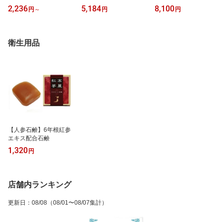
2,236
5,184
8,100
円
～
円
円
衛生用品
【人参石鹸】6年根紅参
エキス配合石鹸
1,320
円
店舗内ランキング
更新日
：
08/08
（08/01〜08/07集計）