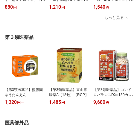
ーション税制対象商品
ディケーション税制対象
ケーション税制対象商品
880
1,210
1,540
円
円
円
商品
もっと見る
第３類医薬品
【第3類医薬品】熊膽圓
【第3類医薬品】立山胃
【第3類医薬品】コンド
ゆうたんえん
腸薬A（18包）【RCP】
ロバランスDXα130カプ
セル【送料無料】
1,320
1,485
9,680
円
～
円
円
医薬部外品