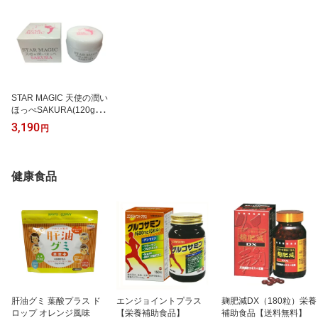
STAR MAGIC 天使の潤い
ほっぺSAKURA(120g)
【医薬部外品】
3,190
円
健康食品
肝油グミ 葉酸プラス ド
エンジョイントプラス
麹肥減DX（180粒）栄養
ロップ オレンジ風味
【栄養補助食品】
補助食品【送料無料】