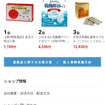
1
2
3
位
位
位
【第2類医薬品】赤玉小
ぷるるるん乳酸菌グラン
正官庄高麗紅蔘粉カプセ
粒はら薬
ドゼリー（10g×30本）
ル（こうらいこうさんふ
【送料無料】
ん） 200カプセル【第3
1,100
4,536
12,430
円
円
円
類医薬品】【送料無料】
人参カプセル
ショップ情報
会社概要・決済方法・配送方法