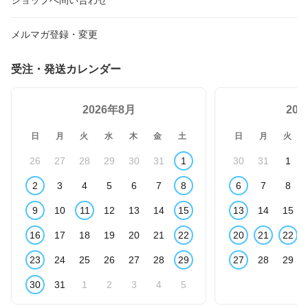
ショップへ問い合わせ
メルマガ登録・変更
受注・発送カレンダー
2026年8月
20
日
月
火
水
木
金
土
日
月
火
26
27
28
29
30
31
1
30
31
1
2
3
4
5
6
7
8
6
7
8
9
10
11
12
13
14
15
13
14
15
16
17
18
19
20
21
22
20
21
22
23
24
25
26
27
28
29
27
28
29
30
31
1
2
3
4
5