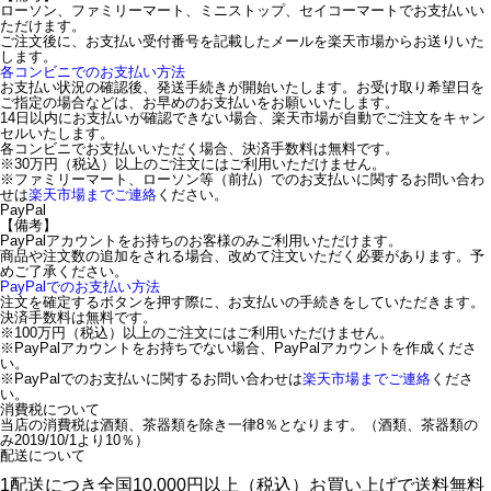
ローソン、ファミリーマート、ミニストップ、セイコーマートでお支払いい
ただけます。
ご注文後に、お支払い受付番号を記載したメールを楽天市場からお送りいた
します。
各コンビニでのお支払い方法
お支払い状況の確認後、発送手続きが開始いたします。お受け取り希望日を
ご指定の場合などは、お早めのお支払いをお願いいたします。
14日以内にお支払いが確認できない場合、楽天市場が自動でご注文をキャン
セルいたします。
各コンビニでお支払いいただく場合、決済手数料は無料です。
※30万円（税込）以上のご注文にはご利用いただけません。
※ファミリーマート、ローソン等（前払）でのお支払いに関するお問い合わ
せは
楽天市場までご連絡
ください。
PayPal
【備考】
PayPalアカウントをお持ちのお客様のみご利用いただけます。
商品や注文数の追加をされる場合、改めて注文いただく必要があります。予
めご了承ください。
PayPalでのお支払い方法
注文を確定するボタンを押す際に、お支払いの手続きをしていただきます。
決済手数料は無料です。
※100万円（税込）以上のご注文にはご利用いただけません。
※PayPalアカウントをお持ちでない場合、PayPalアカウントを作成くださ
い。
※PayPalでのお支払いに関するお問い合わせは
楽天市場までご連絡
くださ
い。
消費税について
当店の消費税は酒類、茶器類を除き一律8％となります。（酒類、茶器類の
み2019/10/1より10％）
配送について
1配送につき全国10,000円以上（税込）お買い上げで送料無料