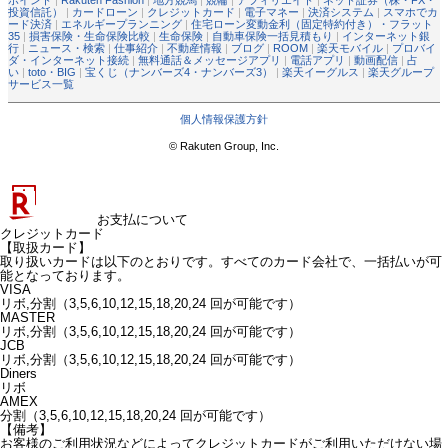
ポイント
|
Rakuten Fashion
|
地方競馬
|
競輪
|
アフィリエイト
|
ネット証券（株・FX・
投資信託）
|
カードローン
|
クレジットカード
|
電子マネー
|
決済システム
|
スマホでカ
ード決済
|
エネルギープランニング
|
住宅ローン変動金利（固定特約付き）・フラット
35
|
損害保険・生命保険比較
|
生命保険
|
自動車保険一括見積もり
|
インターネット銀
行
|
ニュース・検索
|
仕事紹介
|
不動産情報
|
ブログ
|
ROOM
|
楽天モバイル
|
プロバイ
ダ・インターネット接続
|
無料通話＆メッセージアプリ
|
電話アプリ
|
動画配信
|
占
い
|
toto・BIG
|
宝くじ（ナンバーズ4・ナンバーズ3）
|
楽天イーグルス
|
楽天グループ
サービス一覧
個人情報保護方針
© Rakuten Group, Inc.
お支払について
クレジットカード
【取扱カード】
取り扱いカードは以下のとおりです。すべてのカード会社で、一括払いが可
能となっております。
VISA
リボ,分割（3,5,6,10,12,15,18,20,24 回が可能です）
MASTER
リボ,分割（3,5,6,10,12,15,18,20,24 回が可能です）
JCB
リボ,分割（3,5,6,10,12,15,18,20,24 回が可能です）
Diners
リボ
AMEX
分割（3,5,6,10,12,15,18,20,24 回が可能です）
【備考】
お客様のご利用状況などによってクレジットカードがご利用いただけない場