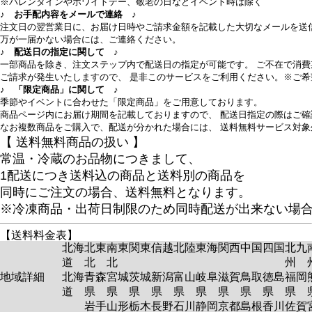
※バレンタインやホワイトデー、敬老の日などイベント時は除く
♪ お手配内容をメールで連絡 ♪
注文日の翌営業日に、お届け日時やご請求金額を記載した大切なメールを送
万が一届かない場合には、ご連絡ください。
♪ 配送日の指定に関して ♪
一部商品を除き、注文ステップ内で配送日の指定が可能です。 ご不在で消
ご請求が発生いたしますので、 是非このサービスをご利用ください。※ご
♪ 「限定商品」に関して ♪
季節やイベントに合わせた「限定商品」をご用意しております。
商品ページ内にお届け期間を記載しておりますので、 配送日指定の際はご確
なお複数商品をご購入で、配送が分かれた場合には、 送料無料サービス対象
【 送料無料商品の扱い 】
常温・冷蔵のお品物につきまして、
1配送につき送料込の商品と送料別の商品を
同時にご注文の場合、送料無料となります。
※冷凍商品・出荷日制限のため同時配送が出来ない場
【送料料金表】
北海
北東
南東
関東
信越
北陸
東海
関西
中国
四国
北九
道
北
北
州
地域詳細
北海
青森
宮城
茨城
新潟
富山
岐阜
滋賀
鳥取
徳島
福岡
道
県
県
県
県
県
県
県
県
県
県
岩手
山形
栃木
長野
石川
静岡
京都
島根
香川
佐賀