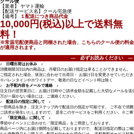
クール便
【業者】 ヤマト運輸
【配送サービス名】クール宅急便
【備考】
１配送につき商品代金
10,000円(税込)以上で送料無
料！
※常温宅配便商品と同梱された場合、こちらのクール便の料金
が適用されます。
--- 必ずお読みください ---
♪ 日曜出荷はお休み ♪
消費期限3日以内の商品は、月曜日のお届け指定は承ることができません。
ご指定された場合、状況に合わせて出荷日・ お届け日を変更させていただ
※バレンタインやホワイトデー、敬老の日などイベント時は除く
♪ お手配内容をメールで連絡 ♪
注文日の翌営業日に、お届け日時やご請求金額を記載した大切なメールを送
万が一届かない場合には、ご連絡ください。
♪ 配送日の指定に関して ♪
一部商品を除き、注文ステップ内で配送日の指定が可能です。 ご不在で消
ご請求が発生いたしますので、 是非このサービスをご利用ください。※ご
♪ 「限定商品」に関して ♪
季節やイベントに合わせた「限定商品」をご用意しております。
商品ページ内にお届け期間を記載しておりますので、 配送日指定の際はご確
なお複数商品をご購入で、配送が分かれた場合には、 送料無料サービス対象