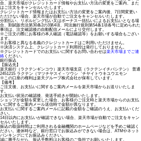
合、楽天市場がクレジットカード情報やお支払い方法の変更をご案内、また
はご注文をキャンセルいたします。
クレジットカード情報またはお支払い方法の変更をご案内後、7日間変更い
ただけない場合、楽天市場が自動でご注文をキャンセルいたします。
分割払い、リボルビング払い又はボーナス一括払いによるお支払いとなる場
合、割賦販売法第30条2の3第4項、同法施行規則第54条1項各号に定められた
事項は、注文確認後の自動配信メールにより交付します。
※ご注文の際にお客様の本人確認（電話確認等）をお願いする場合もござい
ます。
※お客様と異なる名義のクレジットカードはご利用いただけません。
※決済システム上、クレジットカード利用控は発行しておりません。
※クレジットカードでのお支払いに関するお問い合わせは
楽天市場までご連
絡
ください。
銀行振込
【振込先】
楽天銀行（ラクテンギンコウ）楽天市場支店（ラクテンイチバシテン） 普通
2451215 ラクテン（マツチヤスイ－ツウシ゛チヤイトウキユウエモン
※この口座の権利は楽天グループ株式会社が保有しています。
【備考】
ご注文後、お支払いに関するご案内メールを楽天市場からお送りいたしま
す。
お支払い状況の確認後、発送手続きが開始いたします。
ショップが金額を変更した場合、お客様のご注文時と楽天市場からのお支払
いに関するご案内メール送信時で金額が異なります。
お支払いに関するご案内メールに記載の金額をご確認のうえ、お支払いくだ
さい。
14日以内にお支払いが確認できない場合、楽天市場が自動でご注文をキャン
セルいたします。
振込の取扱時間はご利用される金融機関のホームページなどを予めご確認く
ださい。連休時など、銀行窓口でお振込みができない場合は、ATMやネット
バンキングにてお振込みください。
誠に勝手ながら、振込手数料はお客様のご負担でお願いいたします。