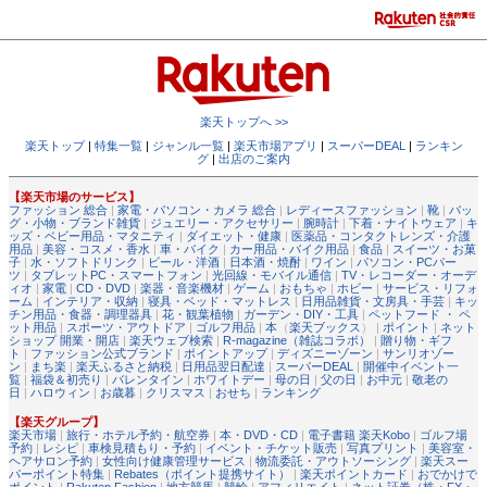
楽天トップへ >>
楽天トップ
|
特集一覧
|
ジャンル一覧
|
楽天市場アプリ
|
スーパーDEAL
|
ランキン
グ
|
出店のご案内
【楽天市場のサービス】
ファッション 総合
|
家電・パソコン・カメラ 総合
|
レディースファッション
|
靴
|
バッ
グ・小物・ブランド雑貨
|
ジュエリー・アクセサリー
|
腕時計
|
下着・ナイトウェア
|
キ
ッズ・ベビー用品・マタニティ
|
ダイエット・健康
|
医薬品・コンタクトレンズ・介護
用品
|
美容・コスメ・香水
|
車・バイク
|
カー用品・バイク用品
|
食品
|
スイーツ・お菓
子
|
水・ソフトドリンク
|
ビール・洋酒
|
日本酒・焼酎
|
ワイン
|
パソコン・PCパー
ツ
|
タブレットPC・スマートフォン
|
光回線・モバイル通信
|
TV・レコーダー・オーデ
ィオ
|
家電
|
CD・DVD
|
楽器・音楽機材
|
ゲーム
|
おもちゃ
|
ホビー
|
サービス・リフォ
ーム
|
インテリア・収納
|
寝具・ベッド・マットレス
|
日用品雑貨・文房具・手芸
|
キッ
チン用品・食器・調理器具
|
花・観葉植物
|
ガーデン・DIY・工具
|
ペットフード ・ ペ
ット用品
|
スポーツ・アウトドア
|
ゴルフ用品
|
本
（
楽天ブックス
） |
ポイント
|
ネット
ショップ 開業・開店
|
楽天ウェブ検索
|
R-magazine（雑誌コラボ）
|
贈り物・ギフ
ト
|
ファッション公式ブランド
|
ポイントアップ
|
ディズニーゾーン
|
サンリオゾー
ン
|
まち楽
|
楽天ふるさと納税
|
日用品翌日配達
|
スーパーDEAL
|
開催中イベント一
覧
|
福袋＆初売り
|
バレンタイン
|
ホワイトデー
|
母の日
|
父の日
|
お中元
|
敬老の
日
|
ハロウィン
|
お歳暮
|
クリスマス
|
おせち
|
ランキング
【楽天グループ】
楽天市場
|
旅行・ホテル予約・航空券
|
本・DVD・CD
|
電子書籍 楽天Kobo
|
ゴルフ場
予約
|
レシピ
|
車検見積もり・予約
|
イベント・チケット販売
|
写真プリント
|
美容室・
ヘアサロン予約
|
女性向け健康管理サービス
|
物流委託・アウトソーシング
|
楽天スー
パーポイント特集
|
Rebates（ポイント提携サイト）
|
楽天ポイントカード
|
おでかけで