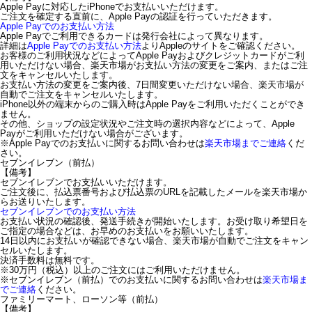
Apple Payに対応したiPhoneでお支払いいただけます。
ご注文を確定する直前に、Apple Payの認証を行っていただきます。
Apple Payでのお支払い方法
Apple Payでご利用できるカードは発行会社によって異なります。
詳細は
Apple Payでのお支払い方法
よりAppleのサイトをご確認ください。
お客様のご利用状況などによってApple Payおよびクレジットカードがご利
用いただけない場合、楽天市場がお支払い方法の変更をご案内、またはご注
文をキャンセルいたします。
お支払い方法の変更をご案内後、7日間変更いただけない場合、楽天市場が
自動でご注文をキャンセルいたします。
iPhone以外の端末からのご購入時はApple Payをご利用いただくことができ
ません。
その他、ショップの設定状況やご注文時の選択内容などによって、Apple
Payがご利用いただけない場合がございます。
※Apple Payでのお支払いに関するお問い合わせは
楽天市場までご連絡
くだ
さい。
セブンイレブン（前払）
【備考】
セブンイレブンでお支払いいただけます。
ご注文後に、払込票番号および払込票のURLを記載したメールを楽天市場か
らお送りいたします。
セブンイレブンでのお支払い方法
お支払い状況の確認後、発送手続きが開始いたします。お受け取り希望日を
ご指定の場合などは、お早めのお支払いをお願いいたします。
14日以内にお支払いが確認できない場合、楽天市場が自動でご注文をキャン
セルいたします。
決済手数料は無料です。
※30万円（税込）以上のご注文にはご利用いただけません。
※セブンイレブン（前払）でのお支払いに関するお問い合わせは
楽天市場ま
でご連絡
ください。
ファミリーマート、ローソン等（前払）
【備考】