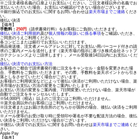
※ご注文者様名義の口座よりお支払いください。ご注文者様以外の名義でお
支払いいただいた場合、お支払いの確認ができない場合がございます。
※銀行振込でのお支払いに関するお問い合わせは
楽天市場までご連絡
くださ
い。
後払い決済
【備考】
手数料：
250円
（請求書発行料）をお客様にご負担いただきます。
後払い決済ご利用規約
及び
個人情報の取扱いに係る事項
をご確認いただき、
ご同意のうえご利用ください。
各コンビニまたは銀行でお支払いいただけます。
商品発送後、注文者メールアドレスに対してお支払い用バーコード付きの請
求のご案内メールを送付します（楽天市場の指示に基づき株式会社ネットプ
ロテクションズよりご請求します）。メール受取後14日以内にお支払いくだ
さい。
後払い決済でのお支払い方法
お客様のご都合で請求書発行後に注文をキャンセル・金額を変更された場
合、手数料をご負担いただきます。その際、手数料を楽天ポイントから引き
落としをさせていただく場合がございます。
お客様のご利用状況などによって後払い決済がご利用いただけない場合、楽
天市場がお支払い方法の変更をご案内いたします。
お支払い方法の変更をご案内後、7日間変更いただけない場合、楽天市場が
自動でご注文をキャンセルいたします。
※54,000円（税込）以上のご注文にはご利用いただけません。
※楽天会員以外のお客様にはご利用いただけません。
※注文者またはお届け先住所のどちらかが国外の場合、後払い決済をご利用
いただけません。
※メール便等のお受け取り時に受領印や署名が不要な配送方法の場合、後払
い決済をご利用いただけない場合がございます。
※後払い決済でのお支払いに関するお問い合わせは
楽天市場までご連絡
くだ
さい。
Apple Pay
【備考】