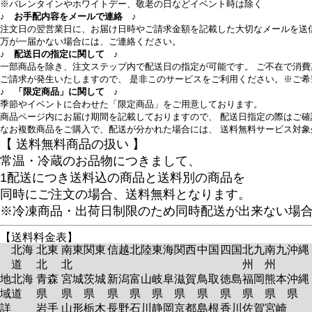
※バレンタインやホワイトデー、敬老の日などイベント時は除く
♪ お手配内容をメールで連絡 ♪
注文日の翌営業日に、お届け日時やご請求金額を記載した大切なメールを送
万が一届かない場合には、ご連絡ください。
♪ 配送日の指定に関して ♪
一部商品を除き、注文ステップ内で配送日の指定が可能です。 ご不在で消
ご請求が発生いたしますので、 是非このサービスをご利用ください。※ご
♪ 「限定商品」に関して ♪
季節やイベントに合わせた「限定商品」をご用意しております。
商品ページ内にお届け期間を記載しておりますので、 配送日指定の際はご確
なお複数商品をご購入で、配送が分かれた場合には、 送料無料サービス対象
【 送料無料商品の扱い 】
常温・冷蔵のお品物につきまして、
1配送につき送料込の商品と送料別の商品を
同時にご注文の場合、送料無料となります。
※冷凍商品・出荷日制限のため同時配送が出来ない場
【送料料金表】
北海
北東
南東
関東
信越
北陸
東海
関西
中国
四国
北九
南九
沖縄
道
北
北
州
州
地
北海
青森
宮城
茨城
新潟
富山
岐阜
滋賀
鳥取
徳島
福岡
熊本
沖縄
域
道
県
県
県
県
県
県
県
県
県
県
県
県
詳
岩手
山形
栃木
長野
石川
静岡
京都
島根
香川
佐賀
宮崎