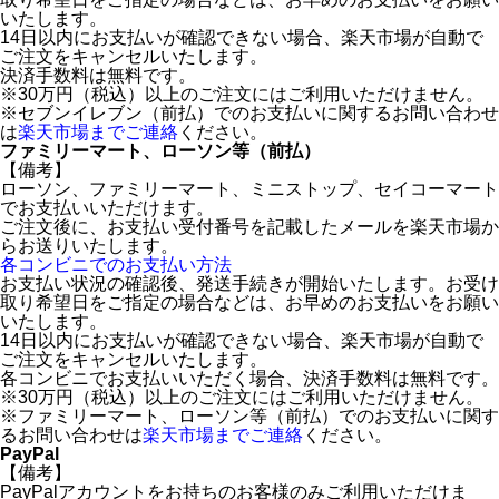
いたします。
14日以内にお支払いが確認できない場合、楽天市場が自動で
ご注文をキャンセルいたします。
決済手数料は無料です。
※30万円（税込）以上のご注文にはご利用いただけません。
※セブンイレブン（前払）でのお支払いに関するお問い合わせ
は
楽天市場までご連絡
ください。
ファミリーマート、ローソン等（前払）
【備考】
ローソン、ファミリーマート、ミニストップ、セイコーマート
でお支払いいただけます。
ご注文後に、お支払い受付番号を記載したメールを楽天市場か
らお送りいたします。
各コンビニでのお支払い方法
お支払い状況の確認後、発送手続きが開始いたします。お受け
取り希望日をご指定の場合などは、お早めのお支払いをお願い
いたします。
14日以内にお支払いが確認できない場合、楽天市場が自動で
ご注文をキャンセルいたします。
各コンビニでお支払いいただく場合、決済手数料は無料です。
※30万円（税込）以上のご注文にはご利用いただけません。
※ファミリーマート、ローソン等（前払）でのお支払いに関す
るお問い合わせは
楽天市場までご連絡
ください。
PayPal
【備考】
PayPalアカウントをお持ちのお客様のみご利用いただけま