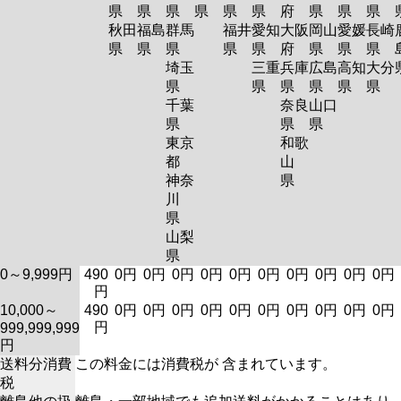
県
県
県
県
県
県
府
県
県
県
秋田
福島
群馬
福井
愛知
大阪
岡山
愛媛
長崎
県
県
県
県
県
府
県
県
県
埼玉
三重
兵庫
広島
高知
大分
県
県
県
県
県
県
千葉
奈良
山口
県
県
県
東京
和歌
都
山
神奈
県
川
県
山梨
県
0～9,999円
490
0円
0円
0円
0円
0円
0円
0円
0円
0円
0円
円
10,000～
490
0円
0円
0円
0円
0円
0円
0円
0円
0円
0円
円
999,999,999
円
送料分消費
この料金には消費税が 含まれています。
税