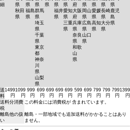
細
県
県
県
県
県
県
府
県
県
県
県
秋田
福島
群馬
福井
愛知
大阪
岡山
愛媛
長崎
鹿児
県
県
県
県
県
府
県
県
県
島
埼玉
三重
兵庫
広島
高知
大分
県
県
県
県
県
県
県
千葉
奈良
山口
県
県
県
東京
和歌
都
山
神奈
県
川
県
山梨
県
送
1499
1099
999
699
699
699
699
599
699
799
799
799
1399
円
円
円
円
円
円
円
円
円
円
円
円
円
料
送料分消費
この料金には消費税が 含まれています。
税
離島他の扱
離島・一部地域でも追加送料がかかることはあり
い
ません。