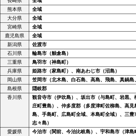
長崎県
全域
熊本県
全域
大分県
全域
宮崎県
全域
鹿児島県
全域
新潟県
佐渡市
石川県
輪島市（舳倉島）
三重県
鳥羽市（神島町）
兵庫県
姫路市（家島町）、南あわじ市（沼島）
岡山県
笠岡市（北木島、白石島、高島、飛島、真鍋島
島根県
隠岐郡
香川県
観音寺市（伊吹島）、坂出市（与島町、岩黒、
庄町豊島）、仲多度郡（多度津町佐柳島、高見
島、手島町、広島町全域、本島町全域）、三豊
志々島）
愛媛県
今治市（関前、今治比岐島）、宇和島市（津島