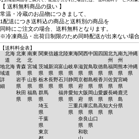
【 送料無料商品の扱い 】
常温・冷蔵のお品物につきまして、
1配送につき送料込の商品と送料別の商品を
同時にご注文の場合、送料無料となります。
※冷凍商品・出荷日制限のため同時配送が出来ない場
【送料料金表】
北海
北東
南東
関東
信越
北陸
東海
関西
中国
四国
北九
南九
沖縄
道
北
北
州
州
地
北海
青森
宮城
茨城
新潟
富山
岐阜
滋賀
鳥取
徳島
福岡
熊本
沖縄
域
道
県
県
県
県
県
県
県
県
県
県
県
県
詳
岩手
山形
栃木
長野
石川
静岡
京都
島根
香川
佐賀
宮崎
細
県
県
県
県
県
県
府
県
県
県
県
秋田
福島
群馬
福井
愛知
大阪
岡山
愛媛
長崎
鹿児
県
県
県
県
県
府
県
県
県
島
埼玉
三重
兵庫
広島
高知
大分
県
県
県
県
県
県
県
千葉
奈良
山口
県
県
県
東京
和歌
都
山