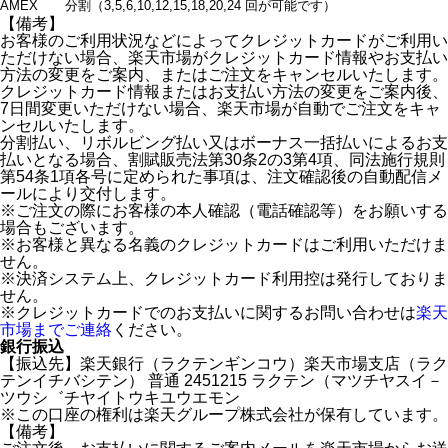
AMEX
分割（3,5,6,10,12,15,18,20,24 回が可能です）
【備考】
お客様のご利用状況などによってクレジットカードがご利用い
ただけない場合、楽天市場がクレジットカード情報やお支払い
方法の変更をご案内、またはご注文をキャンセルいたします。
クレジットカード情報またはお支払い方法の変更をご案内後、
7日間変更いただけない場合、楽天市場が自動でご注文をキャ
ンセルいたします。
分割払い、リボルビング払い又はボーナス一括払いによるお支
払いとなる場合、割賦販売法第30条2の3第4項、同法施行規則
第54条1項各号に定められた事項は、注文確認後の自動配信メ
ールにより交付します。
※ご注文の際にお客様の本人確認（電話確認等）をお願いする
場合もございます。
※お客様と異なる名義のクレジットカードはご利用いただけま
せん。
※決済システム上、クレジットカード利用控は発行しておりま
せん。
※クレジットカードでのお支払いに関するお問い合わせは
楽天
市場までご連絡
ください。
銀行振込
【振込先】楽天銀行（ラクテンギンコウ）楽天市場支店（ラク
テンイチバシテン） 普通 2451215 ラクテン（マツチヤスイ－
ツウシ゛チヤイトウキユウエモン
※この口座の権利は楽天グループ株式会社が保有しています。
【備考】