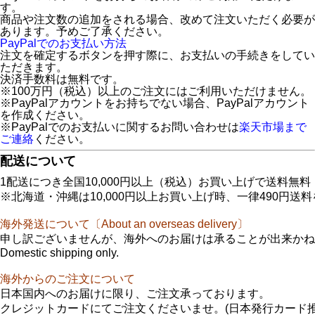
す。
商品や注文数の追加をされる場合、改めて注文いただく必要が
あります。予めご了承ください。
PayPalでのお支払い方法
注文を確定するボタンを押す際に、お支払いの手続きをしてい
ただきます。
決済手数料は無料です。
※100万円（税込）以上のご注文にはご利用いただけません。
※PayPalアカウントをお持ちでない場合、PayPalアカウント
を作成ください。
※PayPalでのお支払いに関するお問い合わせは
楽天市場まで
ご連絡
ください。
配送について
1配送につき全国10,000円以上（税込）お買い上げで送料無料
※北海道・沖縄は10,000円以上お買い上げ時、一律490円送
海外発送について〔About an overseas delivery〕
申し訳ございませんが、海外へのお届けは承ることが出来かね
Domestic shipping only.
海外からのご注文について
日本国内へのお届けに限り、ご注文承っております。
クレジットカードにてご注文くださいませ。(日本発行カード推