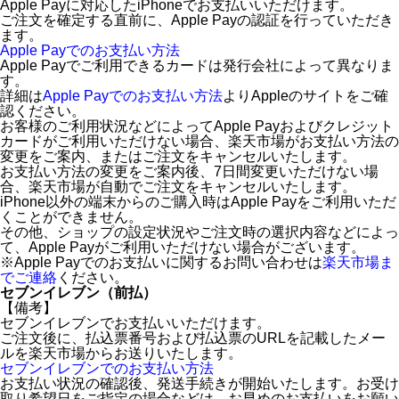
Apple Payに対応したiPhoneでお支払いいただけます。
ご注文を確定する直前に、Apple Payの認証を行っていただき
ます。
Apple Payでのお支払い方法
Apple Payでご利用できるカードは発行会社によって異なりま
す。
詳細は
Apple Payでのお支払い方法
よりAppleのサイトをご確
認ください。
お客様のご利用状況などによってApple Payおよびクレジット
カードがご利用いただけない場合、楽天市場がお支払い方法の
変更をご案内、またはご注文をキャンセルいたします。
お支払い方法の変更をご案内後、7日間変更いただけない場
合、楽天市場が自動でご注文をキャンセルいたします。
iPhone以外の端末からのご購入時はApple Payをご利用いただ
くことができません。
その他、ショップの設定状況やご注文時の選択内容などによっ
て、Apple Payがご利用いただけない場合がございます。
※Apple Payでのお支払いに関するお問い合わせは
楽天市場ま
でご連絡
ください。
セブンイレブン（前払）
【備考】
セブンイレブンでお支払いいただけます。
ご注文後に、払込票番号および払込票のURLを記載したメー
ルを楽天市場からお送りいたします。
セブンイレブンでのお支払い方法
お支払い状況の確認後、発送手続きが開始いたします。お受け
取り希望日をご指定の場合などは、お早めのお支払いをお願い