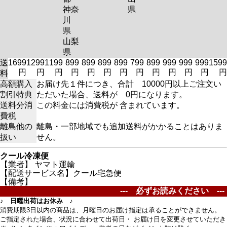
神奈
県
川
県
山梨
県
送
1699
1299
1199
899
899
899
899
799
899
999
999
999
1599
円
円
円
円
円
円
円
円
円
円
円
円
円
料
高額購入
お届け先１件につき、合計 10000円以上ご注文い
割引特典
ただいた場合、送料が 0円になります。
送料分消
この料金には消費税が 含まれています。
費税
離島他の
離島・一部地域でも追加送料がかかることはありま
扱い
せん。
クール冷凍便
【業者】 ヤマト運輸
【配送サービス名】クール宅急便
【備考】
--- 必ずお読みください ---
♪ 日曜出荷はお休み ♪
消費期限3日以内の商品は、月曜日のお届け指定は承ることができません。
ご指定された場合、状況に合わせて出荷日・ お届け日を変更させていただ