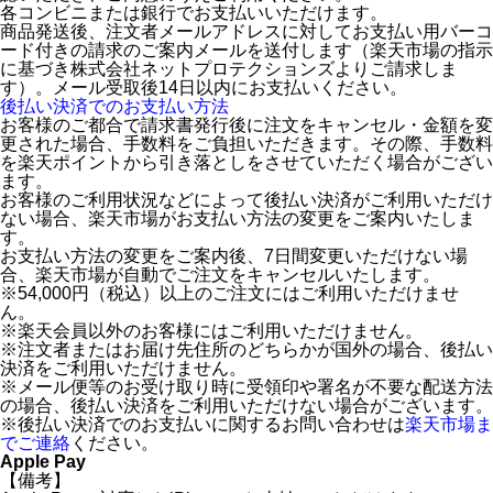
各コンビニまたは銀行でお支払いいただけます。
商品発送後、注文者メールアドレスに対してお支払い用バーコ
ード付きの請求のご案内メールを送付します（楽天市場の指示
に基づき株式会社ネットプロテクションズよりご請求しま
す）。メール受取後14日以内にお支払いください。
後払い決済でのお支払い方法
お客様のご都合で請求書発行後に注文をキャンセル・金額を変
更された場合、手数料をご負担いただきます。その際、手数料
を楽天ポイントから引き落としをさせていただく場合がござい
ます。
お客様のご利用状況などによって後払い決済がご利用いただけ
ない場合、楽天市場がお支払い方法の変更をご案内いたしま
す。
お支払い方法の変更をご案内後、7日間変更いただけない場
合、楽天市場が自動でご注文をキャンセルいたします。
※54,000円（税込）以上のご注文にはご利用いただけませ
ん。
※楽天会員以外のお客様にはご利用いただけません。
※注文者またはお届け先住所のどちらかが国外の場合、後払い
決済をご利用いただけません。
※メール便等のお受け取り時に受領印や署名が不要な配送方法
の場合、後払い決済をご利用いただけない場合がございます。
※後払い決済でのお支払いに関するお問い合わせは
楽天市場ま
でご連絡
ください。
Apple Pay
【備考】