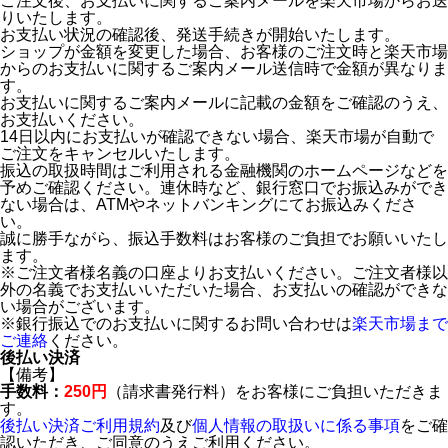
ご注文後、お支払いに関するご案内メールを楽天市場からお送
りいたします。
お支払い状況の確認後、発送手続きが開始いたします。
ショップが金額を変更した場合、お客様のご注文時と楽天市場
からのお支払いに関するご案内メール送信時で金額が異なりま
す。
お支払いに関するご案内メールに記載の金額をご確認のうえ、
お支払いください。
14日以内にお支払いが確認できない場合、楽天市場が自動で
ご注文をキャンセルいたします。
振込の取扱時間はご利用される金融機関のホームページなどを
予めご確認ください。連休時など、銀行窓口でお振込みができ
ない場合は、ATMやネットバンキングにてお振込みくださ
い。
誠に勝手ながら、振込手数料はお客様のご負担でお願いいたし
ます。
※ご注文者様名義の口座よりお支払いください。ご注文者様以
外の名義でお支払いいただいた場合、お支払いの確認ができな
い場合がございます。
※銀行振込でのお支払いに関するお問い合わせは
楽天市場まで
ご連絡
ください。
後払い決済
【備考】
手数料：
250円
（請求書発行料）をお客様にご負担いただきま
す。
後払い決済ご利用規約
及び
個人情報の取扱いに係る事項
をご確
認いただき、ご同意のうえご利用ください。