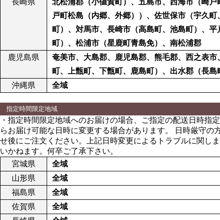
長崎県
北松浦郡（小値賀町）、五島市、西海市（崎戸
戸町松島（内郷、外郷））、佐世保市（宇久町
町）、対馬市、長崎市（高島町、池島町）、平
町）、松浦市（星鹿町青島免）、南松浦郡
鹿児島県
奄美市、大島郡、鹿児島郡、熊毛郡、西之表市
町、上甑町、下甑町、鹿島町）、出水郡（長島
沖縄県
全域
指定時間限定地域
・指定時間限定地域へのお届けの場合、ご指定の配送日時指定
らお届け可能な日時に変更する場合があります。 日時厳守の
せ後にご注文ください。上記日時変更によるトラブルに関しま
いかねます。何卒ご了承下さい。
宮城県
全域
山形県
全域
福島県
全域
佐賀県
全域