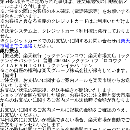
第54条1項各号に定められた事項は、注文確認後の自動配信メ
ールにより交付します。
※ご注文の際にお客様の本人確認（電話確認等）をお願いする
場合もございます。
※お客様と異なる名義のクレジットカードはご利用いただけま
せん。
※決済システム上、クレジットカード利用控は発行しておりま
せん。
※クレジットカードでのお支払いに関するお問い合わせは
楽天
市場までご連絡
ください。
銀行振込
【振込先】楽天銀行（ラクテンギンコウ）楽天市場支店（ラク
テンイチバシテン） 普通 2069043 ラクテン（フ゜ロコウク゛
ノＪＡＰＡＮＴＯＯＬラクテンイチハ゛テン
※この口座の権利は楽天グループ株式会社が保有しています。
【備考】
ご注文後、お支払いに関するご案内メールを楽天市場からお送
りいたします。
お支払い状況の確認後、発送手続きが開始いたします。
ショップが金額を変更した場合、お客様のご注文時と楽天市場
からのお支払いに関するご案内メール送信時で金額が異なりま
す。
お支払いに関するご案内メールに記載の金額をご確認のうえ、
お支払いください。
14日以内にお支払いが確認できない場合、楽天市場が自動でご
注文をキャンセルいたします。
振込の取扱時間はご利用される金融機関のホームページなどを