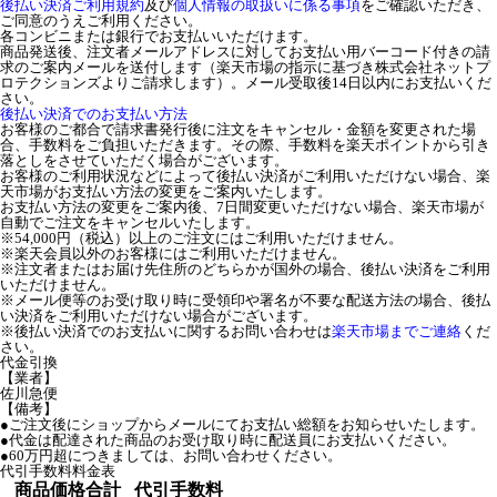
後払い決済ご利用規約
及び
個人情報の取扱いに係る事項
をご確認いただき、
ご同意のうえご利用ください。
各コンビニまたは銀行でお支払いいただけます。
商品発送後、注文者メールアドレスに対してお支払い用バーコード付きの請
求のご案内メールを送付します（楽天市場の指示に基づき株式会社ネットプ
ロテクションズよりご請求します）。メール受取後14日以内にお支払いくだ
さい。
後払い決済でのお支払い方法
お客様のご都合で請求書発行後に注文をキャンセル・金額を変更された場
合、手数料をご負担いただきます。その際、手数料を楽天ポイントから引き
落としをさせていただく場合がございます。
お客様のご利用状況などによって後払い決済がご利用いただけない場合、楽
天市場がお支払い方法の変更をご案内いたします。
お支払い方法の変更をご案内後、7日間変更いただけない場合、楽天市場が
自動でご注文をキャンセルいたします。
※54,000円（税込）以上のご注文にはご利用いただけません。
※楽天会員以外のお客様にはご利用いただけません。
※注文者またはお届け先住所のどちらかが国外の場合、後払い決済をご利用
いただけません。
※メール便等のお受け取り時に受領印や署名が不要な配送方法の場合、後払
い決済をご利用いただけない場合がございます。
※後払い決済でのお支払いに関するお問い合わせは
楽天市場までご連絡
くだ
さい。
代金引換
【業者】
佐川急便
【備考】
●ご注文後にショップからメールにてお支払い総額をお知らせいたします。
●代金は配達された商品のお受け取り時に配送員にお支払いください。
●60万円超につきましては、お問い合わせください。
代引手数料料金表
商品価格合計
代引手数料