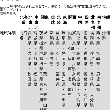
ただし時間を指定された場合でも、事情により指定時間内に配達ができない
事もございます。
送料料金表
北海
北
南
関東
信
北
東
関西
中
四
北
南
沖縄
道
東
東
越
陸
海
国
国
九
九
北
北
州
州
地域詳細
北海
青
宮
茨城
新
富
岐
滋賀
鳥
徳
福
熊
沖縄
道
森
城
県 ・
潟
山
阜
県
取
島
岡
本
県
県
県
栃木
県
県
県
・京
県
県
県
県
・
・
県 ・
・
・
・
都府
・
・
・
・
岩
山
群馬
長
石
静
・大
島
香
佐
宮
手
形
県 ・
野
川
岡
阪府
根
川
賀
崎
県
県
埼玉
県
県
県
・兵
県
県
県
県
・
・
県 ・
・
・
庫県
・
・
・
・
秋
福
千葉
福
愛
・奈
岡
愛
長
鹿
田
島
県 ・
井
知
良県
山
媛
崎
児
県
県
東京
県
県
・和
県
県
県
島
都 ・
・
歌山
・
・
・
県
神奈
三
県
広
高
大
川県
重
島
知
分
・山
県
県
県
県