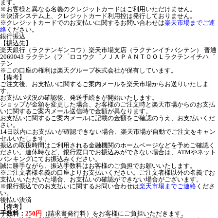
ます。
※お客様と異なる名義のクレジットカードはご利用いただけません。
※決済システム上、クレジットカード利用控は発行しておりません。
※クレジットカードでのお支払いに関するお問い合わせは
楽天市場までご連
絡
ください。
銀行振込
【振込先】
楽天銀行（ラクテンギンコウ）楽天市場支店（ラクテンイチバシテン） 普通
2069043 ラクテン（フ゜ロコウク゛ノＪＡＰＡＮＴＯＯＬラクテンイチハ゛
テン
※この口座の権利は楽天グループ株式会社が保有しています。
【備考】
ご注文後、お支払いに関するご案内メールを楽天市場からお送りいたしま
す。
お支払い状況の確認後、発送手続きが開始いたします。
ショップが金額を変更した場合、お客様のご注文時と楽天市場からのお支払
いに関するご案内メール送信時で金額が異なります。
お支払いに関するご案内メールに記載の金額をご確認のうえ、お支払いくだ
さい。
14日以内にお支払いが確認できない場合、楽天市場が自動でご注文をキャン
セルいたします。
振込の取扱時間はご利用される金融機関のホームページなどを予めご確認く
ださい。連休時など、銀行窓口でお振込みができない場合は、ATMやネット
バンキングにてお振込みください。
誠に勝手ながら、振込手数料はお客様のご負担でお願いいたします。
※ご注文者様名義の口座よりお支払いください。ご注文者様以外の名義でお
支払いいただいた場合、お支払いの確認ができない場合がございます。
※銀行振込でのお支払いに関するお問い合わせは
楽天市場までご連絡
くださ
い。
後払い決済
【備考】
手数料：
250円
（請求書発行料）をお客様にご負担いただきます。