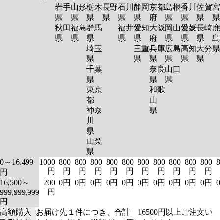
岩手
山形
栃木
長野
石川
静岡
京都
島根
香川
佐賀
宮
県
県
県
県
県
県
府
県
県
県
秋田
福島
群馬
福井
愛知
大阪
岡山
愛媛
長崎
鹿
県
県
県
県
県
府
県
県
県
島
埼玉
三重
兵庫
広島
高知
大分
県
県
県
県
県
県
千葉
奈良
山口
県
県
県
東京
和歌
都
山
神奈
県
川
県
山梨
県
0～16,499
1000
800
800
800
800
800
800
800
800
800
800
8
円
円
円
円
円
円
円
円
円
円
円
円
16,500～
200
0円
0円
0円
0円
0円
0円
0円
0円
0円
0円
円
999,999,999
円
高額購入
お届け先１件につき、合計 16500円以上ご注文い