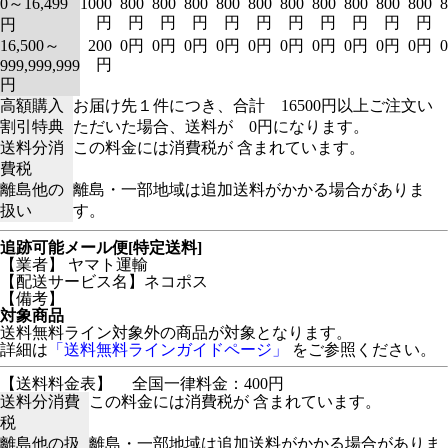
0～16,499
1000
800
800
800
800
800
800
800
800
800
800
8
円
円
円
円
円
円
円
円
円
円
円
円
16,500～
200
0円
0円
0円
0円
0円
0円
0円
0円
0円
0円
円
999,999,999
円
高額購入
お届け先１件につき、合計 16500円以上ご注文い
割引特典
ただいた場合、送料が 0円になります。
送料分消
この料金には消費税が 含まれています。
費税
離島他の
離島・一部地域は追加送料がかかる場合がありま
扱い
す。
追跡可能メール便[特定送料]
【業者】 ヤマト運輸
【配送サービス名】ネコポス
【備考】
対象商品
送料無料ライン対象外の商品が対象となります。
詳細は
「送料無料ラインガイドページ」
をご参照ください。
【送料料金表】
全国一律料金：400円
送料分消費
この料金には消費税が 含まれています。
税
離島他の扱
離島・一部地域は追加送料がかかる場合がありま