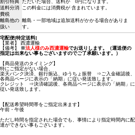
割引特典
ただいた場合、送料が 0円になります。
送料分消
この料金には消費税が 含まれています。
費税
離島他の
離島・一部地域は追加送料がかかる場合がありま
扱い
す。
宅配便[特定送料]
【業者】 西濃運輸
【備考】
※
法人様のみ西濃運輸
でお送りします。（運送便の
指定は出来ない事もございますのでご了承願います。）
【商品発送のタイミング】
特にご指定がない場合、
楽天バンク決済、銀行振込、ゆうちょ振替 ⇒ご入金確認後、
各商品ページに表示の「納期」に従い発送致します。
クレジット ⇒決済確認後、各商品ページに表示の「納期」に
従い発送致します。
【配送希望時間帯をご指定出来ます】
午前・午後
ただし時間を指定された場合でも、事情により指定時間内に配
達ができない事もございます。