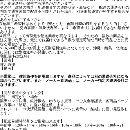
合、別途送料が発生する場合がございます。
その他、建物の構造・配達先までの道路状況・新築など、 配達の運送会社の
判断で通常運賃で配達不可能とされた場合、 別途追加運賃が発生する場合が
ございます。
あらかじめご了承下さい。
3.配達ご希望日はあくまで目安となり、配達日時の確約をするものではござ
いません。 交通事情・気象状況等によりご希望通りにお届けできない場合が
あります。
4.商品によって出荷元や配送業者が異なります。 そのため、複数の商品をご
注文頂いた際は、最短でお届けできる日数や指定可能な日時が商品ごとに異
なる場合がございます。
5.16,500円以上のお買上で原則送料無料となりますが、沖縄・離島・北海道
に関しては別途送料が発生いたします。
宅配便[特定送料]
【業者】
佐川急便
【備考】
※通常は、佐川急便を使用致しますが、商品によっては別の運送会社になる
場合もございます。また「メーカー直送品」は、メーカー指定の運送会社に
なります。
【商品発送のタイミング】
特にご指定がない場合、
楽天バンク決済、銀行振込、ゆうちょ振替 ⇒ご入金確認後、各商品ページ
に表示の「納期」に従い発送致します。
クレジット ⇒決済確認後、各商品ページに表示の「納期」に従い発送致し
ます。
【配送希望時間帯をご指定出来ます】
午前中・12時～14時・14時～16時・16時～18時・18時～20時・18時～21
時・19時～21時