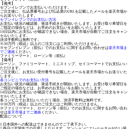
【備考】
セブンイレブンでお支払いいただけます。
ご注文後に、払込票番号および払込票のURLを記載したメールを楽天市場か
らお送りいたします。
セブンイレブンでのお支払い方法
お支払い状況の確認後、発送手続きが開始いたします。お受け取り希望日を
ご指定の場合などは、お早めのお支払いをお願いいたします。
14日以内にお支払いが確認できない場合、楽天市場が自動でご注文をキャン
セルいたします。
決済手数料は無料です。
※30万円（税込）以上のご注文にはご利用いただけません。
※セブンイレブン（前払）でのお支払いに関するお問い合わせは
楽天市場ま
でご連絡
ください。
ファミリーマート、ローソン等（前払）
【備考】
ローソン、ファミリーマート、ミニストップ、セイコーマートでお支払いい
ただけます。
ご注文後に、お支払い受付番号を記載したメールを楽天市場からお送りいた
します。
各コンビニでのお支払い方法
お支払い状況の確認後、発送手続きが開始いたします。お受け取り希望日を
ご指定の場合などは、お早めのお支払いをお願いいたします。
14日以内にお支払いが確認できない場合、楽天市場が自動でご注文をキャン
セルいたします。
各コンビニでお支払いいただく場合、決済手数料は無料です。
※30万円（税込）以上のご注文にはご利用いただけません。
※ファミリーマート、ローソン等（前払）でのお支払いに関するお問い合わ
せは
楽天市場までご連絡
ください。
配送について
1.日本国外への配送はできませんのでご了承下さい。
2.商品は玄関先での引渡しとなります。マンションにエレベーターがない場