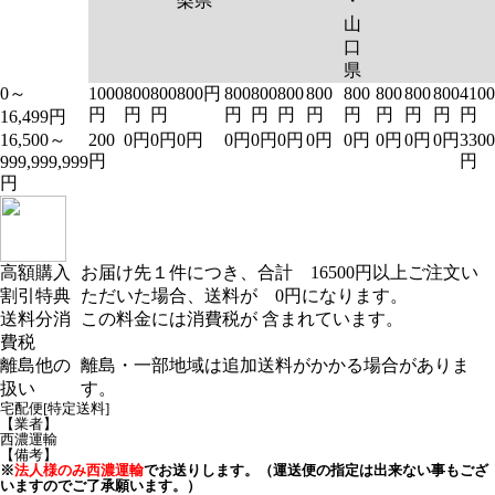
梨県
・
山
口
県
0～
1000
800
800
800円
800
800
800
800
800
800
800
800
4100
円
円
円
円
円
円
円
円
円
円
円
円
16,499円
16,500～
200
0円
0円
0円
0円
0円
0円
0円
0円
0円
0円
0円
3300
円
円
999,999,999
円
高額購入
お届け先１件につき、合計 16500円以上ご注文い
割引特典
ただいた場合、送料が 0円になります。
送料分消
この料金には消費税が 含まれています。
費税
離島他の
離島・一部地域は追加送料がかかる場合がありま
扱い
す。
宅配便[特定送料]
【業者】
西濃運輸
【備考】
※
法人様のみ西濃運輸
でお送りします。（運送便の指定は出来ない事もござ
いますのでご了承願います。）