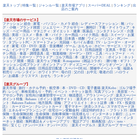
楽天トップ
|
特集一覧
|
ジャンル一覧
|
楽天市場アプリ
|
スーパーDEAL
|
ランキング
|
出
店のご案内
【楽天市場のサービス】
ファッション 総合
|
家電・パソコン・カメラ 総合
|
レディースファッション
|
靴
|
バッ
グ・小物・ブランド雑貨
|
ジュエリー・アクセサリー
|
腕時計
|
下着・ナイトウェア
|
キ
ッズ・ベビー用品・マタニティ
|
ダイエット・健康
|
医薬品・コンタクトレンズ・介護
用品
|
美容・コスメ・香水
|
車・バイク
|
カー用品・バイク用品
|
食品
|
スイーツ・お菓
子
|
水・ソフトドリンク
|
ビール・洋酒
|
日本酒・焼酎
|
ワイン
|
パソコン・PCパー
ツ
|
タブレットPC・スマートフォン
|
光回線・モバイル通信
|
TV・レコーダー・オーデ
ィオ
|
家電
|
CD・DVD
|
楽器・音楽機材
|
ゲーム
|
おもちゃ
|
ホビー
|
サービス・リフォ
ーム
|
インテリア・収納
|
寝具・ベッド・マットレス
|
日用品雑貨・文房具・手芸
|
キッ
チン用品・食器・調理器具
|
花・観葉植物
|
ガーデン・DIY・工具
|
ペットフード ・ ペ
ット用品
|
スポーツ・アウトドア
|
ゴルフ用品
|
本
（
楽天ブックス
） |
ポイント
|
ネット
ショップ 開業・開店
|
楽天ウェブ検索
|
R-magazine（雑誌コラボ）
|
贈り物・ギフト
|
フ
ァッション公式ブランド
|
ポイントアップ
|
ディズニーゾーン
|
サンリオゾーン
|
まち
楽
|
楽天ふるさと納税
|
日用品翌日配達
|
スーパーDEAL
|
開催中イベント一覧
|
福袋＆
初売り
|
バレンタイン
|
ホワイトデー
|
母の日
|
父の日
|
お中元
|
敬老の日
|
ハロウィ
ン
|
お歳暮
|
クリスマス
|
おせち
|
ランキング
【楽天グループ】
楽天市場
|
旅行・ホテル予約・航空券
|
本・DVD・CD
|
電子書籍 楽天Kobo
|
ゴルフ場予
約
|
レシピ
|
車検見積もり・予約
|
イベント・チケット販売
|
写真プリント
|
美容室・ヘ
アサロン予約
|
女性向け健康管理サービス
|
物流委託・アウトソーシング
|
楽天スーパー
ポイント特集
|
Rebates（ポイント提携サイト）
|
楽天ポイントカード
|
おでかけでポイ
ント
|
Rakuten Fashion
|
地方競馬
|
競輪
|
アフィリエイト
|
ネット証券（株・FX・投資信
託）
|
カードローン
|
クレジットカード
|
電子マネー
|
決済システム
|
スマホでカード決
済
|
エネルギープランニング
|
住宅ローン変動金利（固定特約付き）・フラット35
|
損害
保険・生命保険比較
|
生命保険
|
自動車保険一括見積もり
|
インターネット銀行
|
ニュー
ス・検索
|
仕事紹介
|
不動産情報
|
ブログ
|
ROOM
|
楽天モバイル
|
プロバイダ・インタ
ーネット接続
|
無料通話＆メッセージアプリ
|
電話アプリ
|
動画配信
|
占い
|
toto・
BIG
|
宝くじ（ナンバーズ4・ナンバーズ3）
|
楽天イーグルス
|
楽天グループ サービス一
覧