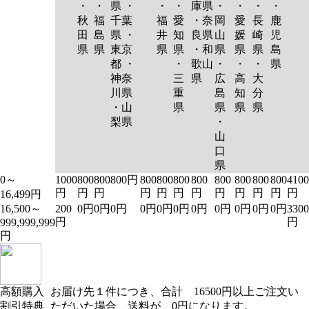
・
・
県 ・
・
・
庫県
・
・
・
・
秋
福
千葉
福
愛
・奈
岡
愛
長
鹿
田
島
県 ・
井
知
良県
山
媛
崎
児
県
県
東京
県
県
・和
県
県
県
島
都 ・
・
歌山
・
・
・
県
神奈
三
県
広
高
大
川県
重
島
知
分
・山
県
県
県
県
梨県
・
山
口
県
0～
1000
800
800
800円
800
800
800
800
800
800
800
800
4100
円
円
円
円
円
円
円
円
円
円
円
円
16,499円
16,500～
200
0円
0円
0円
0円
0円
0円
0円
0円
0円
0円
0円
3300
円
円
999,999,999
円
高額購入
お届け先１件につき、合計 16500円以上ご注文い
割引特典
ただいた場合、送料が 0円になります。