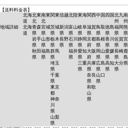
【送料料金表】
北海
北東
南東
関東
信越
北陸
東海
関西
中国
四国
北九
南
道
北
北
州
州
地域詳細
北海
青森
宮城
茨城
新潟
富山
岐阜
滋賀
鳥取
徳島
福岡
熊
道
県
県
県
県
県
県
県
県
県
県
岩手
山形
栃木
長野
石川
静岡
京都
島根
香川
佐賀
宮
県
県
県
県
県
県
府
県
県
県
秋田
福島
群馬
福井
愛知
大阪
岡山
愛媛
長崎
鹿
県
県
県
県
県
府
県
県
県
島
埼玉
三重
兵庫
広島
高知
大分
県
県
県
県
県
県
千葉
奈良
山口
県
県
県
東京
和歌
都
山
神奈
県
川
県
山梨
県