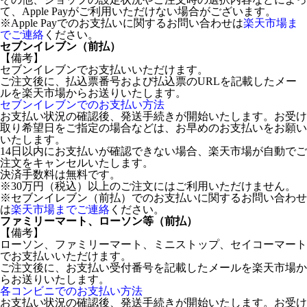
て、Apple Payがご利用いただけない場合がございます。
※Apple Payでのお支払いに関するお問い合わせは
楽天市場ま
でご連絡
ください。
セブンイレブン（前払）
【備考】
セブンイレブンでお支払いいただけます。
ご注文後に、払込票番号および払込票のURLを記載したメー
ルを楽天市場からお送りいたします。
セブンイレブンでのお支払い方法
お支払い状況の確認後、発送手続きが開始いたします。お受け
取り希望日をご指定の場合などは、お早めのお支払いをお願い
いたします。
14日以内にお支払いが確認できない場合、楽天市場が自動でご
注文をキャンセルいたします。
決済手数料は無料です。
※30万円（税込）以上のご注文にはご利用いただけません。
※セブンイレブン（前払）でのお支払いに関するお問い合わせ
は
楽天市場までご連絡
ください。
ファミリーマート、ローソン等（前払）
【備考】
ローソン、ファミリーマート、ミニストップ、セイコーマート
でお支払いいただけます。
ご注文後に、お支払い受付番号を記載したメールを楽天市場か
らお送りいたします。
各コンビニでのお支払い方法
お支払い状況の確認後、発送手続きが開始いたします。お受け