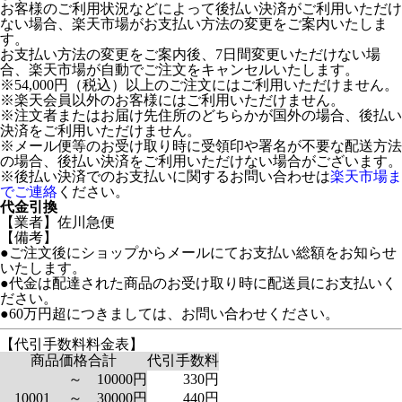
お客様のご利用状況などによって後払い決済がご利用いただけ
ない場合、楽天市場がお支払い方法の変更をご案内いたしま
す。
お支払い方法の変更をご案内後、7日間変更いただけない場
合、楽天市場が自動でご注文をキャンセルいたします。
※54,000円（税込）以上のご注文にはご利用いただけません。
※楽天会員以外のお客様にはご利用いただけません。
※注文者またはお届け先住所のどちらかが国外の場合、後払い
決済をご利用いただけません。
※メール便等のお受け取り時に受領印や署名が不要な配送方法
の場合、後払い決済をご利用いただけない場合がございます。
※後払い決済でのお支払いに関するお問い合わせは
楽天市場ま
でご連絡
ください。
代金引換
【業者】佐川急便
【備考】
●ご注文後にショップからメールにてお支払い総額をお知らせ
いたします。
●代金は配達された商品のお受け取り時に配送員にお支払いく
ださい。
●60万円超につきましては、お問い合わせください。
【代引手数料料金表】
商品価格合計
代引手数料
～ 10000円
330円
10001 ～ 30000円
440円