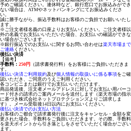
予めご確認ください。連休時など、銀行窓口でお振込みができ
ない場合は、ATMやネットバンキングにてお振込みくださ
い。
誠に勝手ながら、振込手数料はお客様のご負担でお願いいたし
ます。
※ご注文者様名義の口座よりお支払いください。ご注文者様以
外の名義でお支払いいただいた場合、お支払いの確認ができな
い場合がございます。
※銀行振込でのお支払いに関するお問い合わせは
楽天市場まで
ご連絡
ください。
後払い決済
【備考】
手数料：
250円
（請求書発行料）をお客様にご負担いただきま
す。
後払い決済ご利用規約
及び
個人情報の取扱いに係る事項
をご確
認いただき、ご同意のうえご利用ください。
各コンビニまたは銀行でお支払いいただけます。
商品発送後、注文者メールアドレスに対してお支払い用バーコ
ード付きの請求のご案内メールを送付します（楽天市場の指示
に基づき株式会社ネットプロテクションズよりご請求しま
す）。メール受取後14日以内にお支払いください。
後払い決済でのお支払い方法
お客様のご都合で請求書発行後に注文をキャンセル・金額を変
更された場合、手数料をご負担いただきます。その際、手数料
を楽天ポイントから引き落としをさせていただく場合がござい
ます。