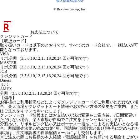
個人情報保護方針
© Rakuten Group, Inc.
お支払について
クレジットカード
【取扱カード】
取り扱いカードは以下のとおりです。すべてのカード会社で、一括払いが可
能となっております。
VISA
リボ,分割（3,5,6,10,12,15,18,20,24 回が可能です）
MASTER
リボ,分割（3,5,6,10,12,15,18,20,24 回が可能です）
JCB
リボ,分割（3,5,6,10,12,15,18,20,24 回が可能です）
Diners
リボ
AMEX
分割（3,5,6,10,12,15,18,20,24 回が可能です）
【備考】
お客様のご利用状況などによってクレジットカードがご利用いただけない場
合、楽天市場がクレジットカード情報やお支払い方法の変更をご案内、また
はご注文をキャンセルいたします。
クレジットカード情報またはお支払い方法の変更をご案内後、7日間変更い
ただけない場合、楽天市場が自動でご注文をキャンセルいたします。
分割払い、リボルビング払い又はボーナス一括払いによるお支払いとなる場
合、割賦販売法第30条2の3第4項、同法施行規則第54条1項各号に定められた
事項は、注文確認後の自動配信メールにより交付します。
※ご注文の際にお客様の本人確認（電話確認等）をお願いする場合もござい