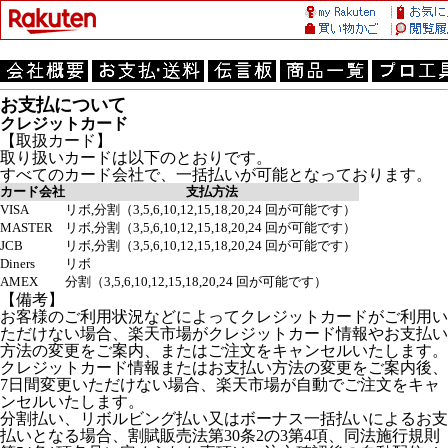
お支払について
クレジットカード
【取扱カード】
取り扱いカードは以下のとおりです。
すべてのカード会社で、一括払いが可能となっております。
カード会社
支払方法
VISA
リボ,分割（3,5,6,10,12,15,18,20,24 回が可能です）
MASTER
リボ,分割（3,5,6,10,12,15,18,20,24 回が可能です）
JCB
リボ,分割（3,5,6,10,12,15,18,20,24 回が可能です）
Diners
リボ
AMEX
分割（3,5,6,10,12,15,18,20,24 回が可能です）
【備考】
お客様のご利用状況などによってクレジットカードがご利用い
ただけない場合、楽天市場がクレジットカード情報やお支払い
方法の変更をご案内、またはご注文をキャンセルいたします。
クレジットカード情報またはお支払い方法の変更をご案内後、
7日間変更いただけない場合、楽天市場が自動でご注文をキャ
ンセルいたします。
分割払い、リボルビング払い又はボーナス一括払いによるお支
払いとなる場合、割賦販売法第30条2の3第4項、同法施行規則