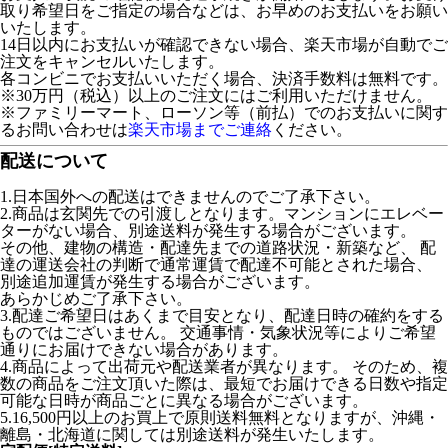
取り希望日をご指定の場合などは、お早めのお支払いをお願い
いたします。
14日以内にお支払いが確認できない場合、楽天市場が自動でご
注文をキャンセルいたします。
各コンビニでお支払いいただく場合、決済手数料は無料です。
※30万円（税込）以上のご注文にはご利用いただけません。
※ファミリーマート、ローソン等（前払）でのお支払いに関す
るお問い合わせは
楽天市場までご連絡
ください。
配送について
1.日本国外への配送はできませんのでご了承下さい。
2.商品は玄関先での引渡しとなります。マンションにエレベー
ターがない場合、別途送料が発生する場合がございます。
その他、建物の構造・配達先までの道路状況・新築など、 配
達の運送会社の判断で通常運賃で配達不可能とされた場合、
別途追加運賃が発生する場合がございます。
あらかじめご了承下さい。
3.配達ご希望日はあくまで目安となり、配達日時の確約をする
ものではございません。 交通事情・気象状況等によりご希望
通りにお届けできない場合があります。
4.商品によって出荷元や配送業者が異なります。 そのため、複
数の商品をご注文頂いた際は、最短でお届けできる日数や指定
可能な日時が商品ごとに異なる場合がございます。
5.16,500円以上のお買上で原則送料無料となりますが、沖縄・
離島・北海道に関しては別途送料が発生いたします。