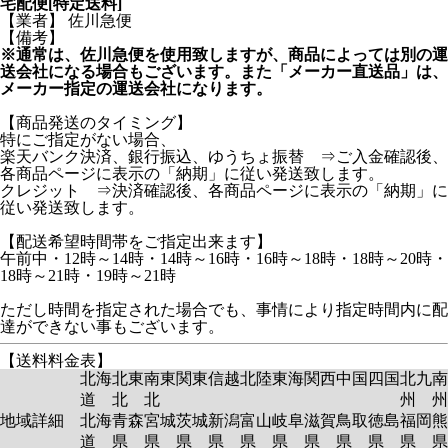
宅配便[特定送料]
【業者】 佐川急便
【備考】
※通常は、佐川急便を使用致しますが、商品によっては別の運
送会社になる場合もございます。また「メーカー直送品」は、
メーカー指定の運送会社になります。
【商品発送のタイミング】
特にご指定がない場合、
楽天バンク決済、銀行振込、ゆうちょ振替 ⇒ご入金確認後、
各商品ページに表示の「納期」に従い発送致します。
クレジット ⇒決済確認後、各商品ページに表示の「納期」に
従い発送致します。
【配送希望時間帯をご指定出来ます】
午前中・12時～14時・14時～16時・16時～18時・18時～20時・
18時～21時・19時～21時
ただし時間を指定された場合でも、事情により指定時間内に配
達ができない事もございます。
【送料料金表】
北海
北東
南東
関東
信越
北陸
東海
関西
中国
四国
北九
南
道
北
北
州
州
地域詳細
北海
青森
宮城
茨城
新潟
富山
岐阜
滋賀
鳥取
徳島
福岡
熊
道
県
県
県
県
県
県
県
県
県
県