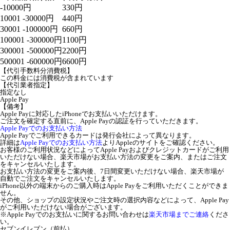
-10000円
330円
10001 -30000円
440円
30001 -100000円
660円
100001 -300000円
1100円
300001 -500000円
2200円
500001 -600000円
6600円
【代引手数料分消費税】
この料金には消費税が含まれています
【代引業者指定】
指定なし
Apple Pay
【備考】
Apple Payに対応したiPhoneでお支払いいただけます。
ご注文を確定する直前に、Apple Payの認証を行っていただきます。
Apple Payでのお支払い方法
Apple Payでご利用できるカードは発行会社によって異なります。
詳細は
Apple Payでのお支払い方法
よりAppleのサイトをご確認ください。
お客様のご利用状況などによってApple Payおよびクレジットカードがご利用
いただけない場合、楽天市場がお支払い方法の変更をご案内、またはご注文
をキャンセルいたします。
お支払い方法の変更をご案内後、7日間変更いただけない場合、楽天市場が
自動でご注文をキャンセルいたします。
iPhone以外の端末からのご購入時はApple Payをご利用いただくことができま
せん。
その他、ショップの設定状況やご注文時の選択内容などによって、Apple Pay
がご利用いただけない場合がございます。
※Apple Payでのお支払いに関するお問い合わせは
楽天市場までご連絡
くださ
い。
セブンイレブン（前払）