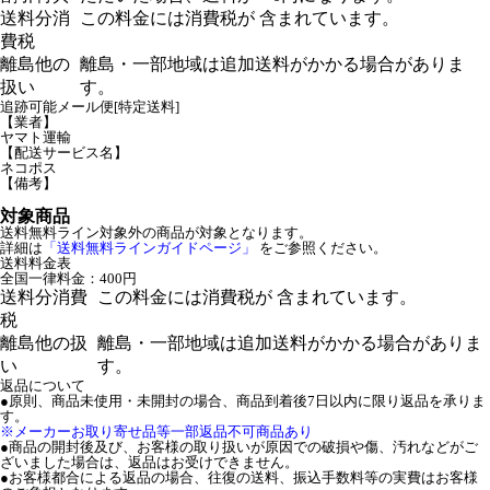
送料分消
この料金には消費税が 含まれています。
費税
離島他の
離島・一部地域は追加送料がかかる場合がありま
扱い
す。
追跡可能メール便[特定送料]
【業者】
ヤマト運輸
【配送サービス名】
ネコポス
【備考】
対象商品
送料無料ライン対象外の商品が対象となります。
詳細は
「送料無料ラインガイドページ」
をご参照ください。
送料料金表
全国一律料金：400円
送料分消費
この料金には消費税が 含まれています。
税
離島他の扱
離島・一部地域は追加送料がかかる場合がありま
い
す。
返品について
●原則、商品未使用・未開封の場合、商品到着後7日以内に限り返品を承りま
す。
※メーカーお取り寄せ品等一部返品不可商品あり
●商品の開封後及び、お客様の取り扱いが原因での破損や傷、汚れなどがご
ざいました場合は、返品はお受けできません。
●お客様都合による返品の場合、往復の送料、振込手数料等の実費はお客様