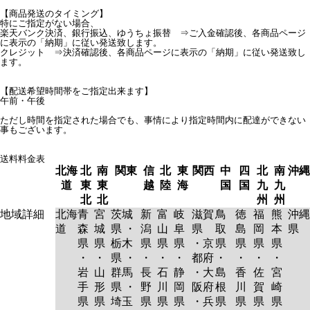
【商品発送のタイミング】
特にご指定がない場合、
楽天バンク決済、銀行振込、ゆうちょ振替 ⇒ご入金確認後、各商品ページ
に表示の「納期」に従い発送致します。
クレジット ⇒決済確認後、各商品ページに表示の「納期」に従い発送致し
ます。
【配送希望時間帯をご指定出来ます】
午前・午後
ただし時間を指定された場合でも、事情により指定時間内に配達ができない
事もございます。
送料料金表
北海
北
南
関東
信
北
東
関西
中
四
北
南
沖縄
道
東
東
越
陸
海
国
国
九
九
北
北
州
州
地域詳細
北海
青
宮
茨城
新
富
岐
滋賀
鳥
徳
福
熊
沖縄
道
森
城
県 ・
潟
山
阜
県
取
島
岡
本
県
県
県
栃木
県
県
県
・京
県
県
県
県
・
・
県 ・
・
・
・
都府
・
・
・
・
岩
山
群馬
長
石
静
・大
島
香
佐
宮
手
形
県 ・
野
川
岡
阪府
根
川
賀
崎
県
県
埼玉
県
県
県
・兵
県
県
県
県