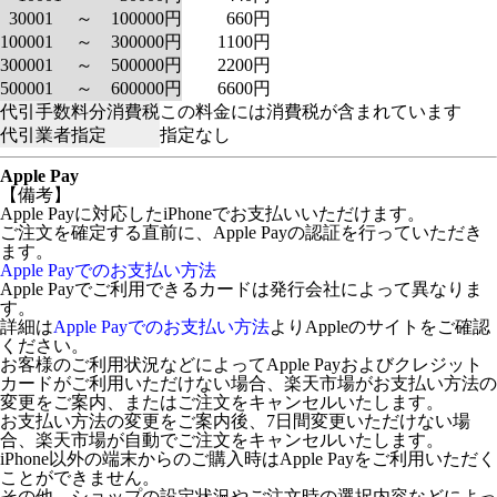
30001 ～ 100000円
660円
100001 ～ 300000円
1100円
300001 ～ 500000円
2200円
500001 ～ 600000円
6600円
代引手数料分消費税
この料金には消費税が含まれています
代引業者指定
指定なし
Apple Pay
【備考】
Apple Payに対応したiPhoneでお支払いいただけます。
ご注文を確定する直前に、Apple Payの認証を行っていただき
ます。
Apple Payでのお支払い方法
Apple Payでご利用できるカードは発行会社によって異なりま
す。
詳細は
Apple Payでのお支払い方法
よりAppleのサイトをご確認
ください。
お客様のご利用状況などによってApple Payおよびクレジット
カードがご利用いただけない場合、楽天市場がお支払い方法の
変更をご案内、またはご注文をキャンセルいたします。
お支払い方法の変更をご案内後、7日間変更いただけない場
合、楽天市場が自動でご注文をキャンセルいたします。
iPhone以外の端末からのご購入時はApple Payをご利用いただく
ことができません。
その他、ショップの設定状況やご注文時の選択内容などによっ