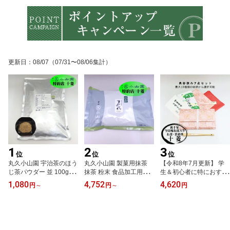
更新日
：
08/07
（07/31〜08/06集計）
1
2
3
位
位
位
丸久小山園 宇治茶のほう
丸久小山園 製菓用抹茶
【令和8年7月更新】 学
じ茶パウダー 並 100g袋 /
抹茶 粉末 食品加工用抹
生＆初心者に特におすす
500g袋 / 1kg袋 チャック
茶 すみれ 500g袋 / 1kg袋
め 裏千家 茶道入門セッ
1,080
4,752
4,620
円
～
円
～
円
付き B印 Type B 焙茶粉
製菓材料 抹茶粉 宇治 緑
ト【帛紗を正絹への変更
宇治茶 緑茶 粉末 業務用
茶 業務用 製菓用 小山園
可】7点入り 袱紗セット
製菓用 食品加工用 京都
粉末茶 食品加工用 抹茶
茶道 入門セット 帛紗セ
宇治 ほうじ茶 お菓子作
パウダー 粉 日本茶 国産
ット フクサ 帛紗 古帛紗
り 1キログラム 袋入り パ
抹茶 お菓子作り お菓子
扇子 懐紙