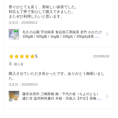
香りがとても良く、美味しい抹茶でした。
対応も丁寧で安心して購入できました。
またぜひ利用したいと思います。
注文日：2026/06/12
丸久小山園 宇治抹茶 食品加工用抹茶 若竹 わかたけ 
100g袋 / 500g袋 / 1kg袋 / 100g缶 / 200g缶緑茶 粉末 
業務用 製菓用抹茶 製菓用 食品加工用 京都 宇治 抹
茶 お菓子作り 袋入り 抹茶パウダー 小山園 お茶 パ
ウダー
5
2026/06/28
購入者
購入させていただき良かったです。ありがとう御座いまし
た。
注文日：2026/05/24
藤井永祥作 三嶋茶碗 銘・千代の友（ちよのとも） 
建仁寺 益州和尚書付 木箱・共箱入【中古】茶碗 高
麗【R6-9】