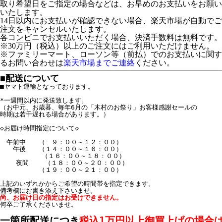
取り希望日をご指定の場合などは、お早めのお支払いをお願い
いたします。
14日以内にお支払いが確認できない場合、楽天市場が自動でご
注文をキャンセルいたします。
各コンビニでお支払いいただく場合、決済手数料は無料です。
※30万円（税込）以上のご注文にはご利用いただけません。
※ファミリーマート、ローソン等（前払）でのお支払いに関す
るお問い合わせは
楽天市場までご連絡
ください。
■配送について
■ヤマト運輸となっております。

*一週間以内に発送致します。

（お中元、お歳暮、毎年6月の「木村のお祭り」お客様感謝セールの

時期は若干遅れる場合があります。）

◇お届け時間指定について◇

　午前中　　（　９：００～１２：００）

　　午後　　（１４：００～１６：００）

　　　　    （１６：００～１８：００）

    夜間    （１８：００～２０：００）

　　　　　　（１９：００～２１：００）

上記のいずれかからご希望の時間帯を指定できます。

何卒ご了承くださいませ。 

一箇所配送につき
税込1万円以上御買上げの場合