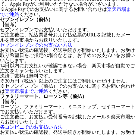
て、Apple Payがご利用いただけない場合がございます。
※Apple Payでのお支払いに関するお問い合わせは
楽天市場ま
でご連絡
ください。
セブンイレブン（前払）
【備考】
セブンイレブンでお支払いいただけます。
ご注文後に、払込票番号および払込票のURLを記載したメー
ルを楽天市場からお送りいたします。
セブンイレブンでのお支払い方法
お支払い状況の確認後、発送手続きが開始いたします。お受け
取り希望日をご指定の場合などは、お早めのお支払いをお願い
いたします。
14日以内にお支払いが確認できない場合、楽天市場が自動でご
注文をキャンセルいたします。
決済手数料は無料です。
※30万円（税込）以上のご注文にはご利用いただけません。
※セブンイレブン（前払）でのお支払いに関するお問い合わせ
は
楽天市場までご連絡
ください。
ファミリーマート、ローソン等（前払）
【備考】
ローソン、ファミリーマート、ミニストップ、セイコーマート
でお支払いいただけます。
ご注文後に、お支払い受付番号を記載したメールを楽天市場か
らお送りいたします。
各コンビニでのお支払い方法
お支払い状況の確認後、発送手続きが開始いたします。お受け