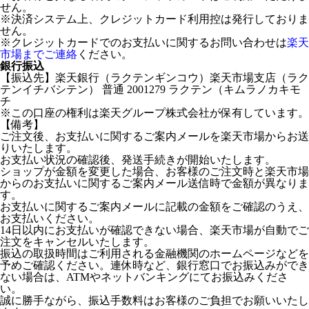
せん。
※決済システム上、クレジットカード利用控は発行しておりま
せん。
※クレジットカードでのお支払いに関するお問い合わせは
楽天
市場までご連絡
ください。
銀行振込
【振込先】楽天銀行（ラクテンギンコウ）楽天市場支店（ラク
テンイチバシテン） 普通 2001279 ラクテン（キムラノカキモ
チ
※この口座の権利は楽天グループ株式会社が保有しています。
【備考】
ご注文後、お支払いに関するご案内メールを楽天市場からお送
りいたします。
お支払い状況の確認後、発送手続きが開始いたします。
ショップが金額を変更した場合、お客様のご注文時と楽天市場
からのお支払いに関するご案内メール送信時で金額が異なりま
す。
お支払いに関するご案内メールに記載の金額をご確認のうえ、
お支払いください。
14日以内にお支払いが確認できない場合、楽天市場が自動でご
注文をキャンセルいたします。
振込の取扱時間はご利用される金融機関のホームページなどを
予めご確認ください。連休時など、銀行窓口でお振込みができ
ない場合は、ATMやネットバンキングにてお振込みくださ
い。
誠に勝手ながら、振込手数料はお客様のご負担でお願いいたし