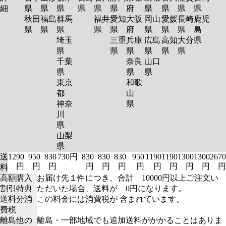
細
県
県
県
県
県
県
府
県
県
県
県
秋田
福島
群馬
福井
愛知
大阪
岡山
愛媛
長崎
鹿児
県
県
県
県
県
府
県
県
県
島
埼玉
三重
兵庫
広島
高知
大分
県
県
県
県
県
県
県
千葉
奈良
山口
県
県
県
東京
和歌
都
山
神奈
県
川
県
山梨
県
送
1290
950
830
730円
830
830
830
950
1190
1190
1300
1300
2670
円
円
円
円
円
円
円
円
円
円
円
円
料
高額購入
お届け先１件につき、合計 10000円以上ご注文い
割引特典
ただいた場合、送料が 0円になります。
送料分消
この料金には消費税が 含まれています。
費税
離島他の
離島・一部地域でも追加送料がかかることはありま