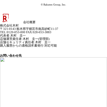
© Rakuten Group, Inc.
会社概要
株式会社木村
〒321-0143 栃木県宇都宮市南高砂町11-37
TEL:0120-053-000 FAX:028-653-3883
代表者
:
木村 圭一
店舗運営責任者
:
木村 圭一(管理部)
店舗セキュリティ責任者
:
木村 圭一
購入履歴からの適格請求書発行:対応可能
お問い合わせ先