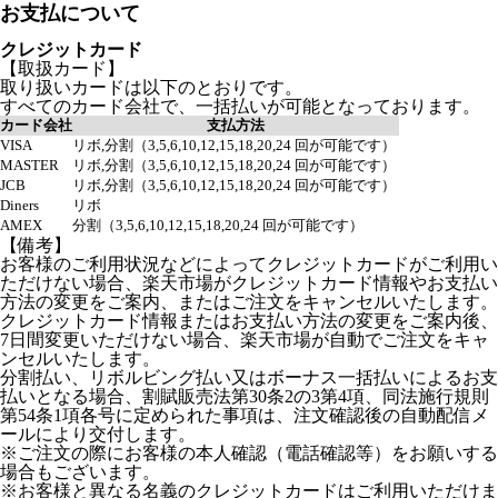
お支払について
クレジットカード
【取扱カード】
取り扱いカードは以下のとおりです。
すべてのカード会社で、一括払いが可能となっております。
カード会社
支払方法
VISA
リボ,分割（3,5,6,10,12,15,18,20,24 回が可能です）
MASTER
リボ,分割（3,5,6,10,12,15,18,20,24 回が可能です）
JCB
リボ,分割（3,5,6,10,12,15,18,20,24 回が可能です）
Diners
リボ
AMEX
分割（3,5,6,10,12,15,18,20,24 回が可能です）
【備考】
お客様のご利用状況などによってクレジットカードがご利用い
ただけない場合、楽天市場がクレジットカード情報やお支払い
方法の変更をご案内、またはご注文をキャンセルいたします。
クレジットカード情報またはお支払い方法の変更をご案内後、
7日間変更いただけない場合、楽天市場が自動でご注文をキャ
ンセルいたします。
分割払い、リボルビング払い又はボーナス一括払いによるお支
払いとなる場合、割賦販売法第30条2の3第4項、同法施行規則
第54条1項各号に定められた事項は、注文確認後の自動配信メ
ールにより交付します。
※ご注文の際にお客様の本人確認（電話確認等）をお願いする
場合もございます。
※お客様と異なる名義のクレジットカードはご利用いただけま