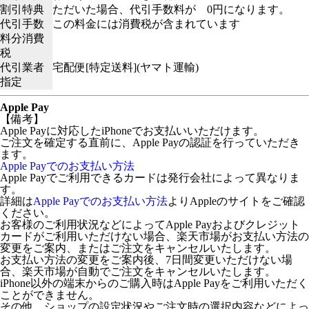
割引特典
ただいた場合、代引手数料が 0円になります。
代引手数
この料金には消費税が含まれています
料分消費
税
代引業者
宅配便[特定送料](ヤマト運輸)
指定
Apple Pay
【備考】
Apple Payに対応したiPhoneでお支払いいただけます。
ご注文を確定する直前に、Apple Payの認証を行っていただき
ます。
Apple Payでのお支払い方法
Apple Payでご利用できるカードは発行会社によって異なりま
す。
詳細は
Apple Payでのお支払い方法
よりAppleのサイトをご確認
ください。
お客様のご利用状況などによってApple Payおよびクレジット
カードがご利用いただけない場合、楽天市場がお支払い方法の
変更をご案内、またはご注文をキャンセルいたします。
お支払い方法の変更をご案内後、7日間変更いただけない場
合、楽天市場が自動でご注文をキャンセルいたします。
iPhone以外の端末からのご購入時はApple Payをご利用いただく
ことができません。
その他、ショップの設定状況やご注文時の選択内容などによっ