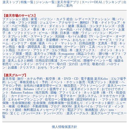
楽天トップ
|
特集一覧
|
ジャンル一覧
|
楽天市場アプリ
|
スーパーDEAL
|
ランキング
|
出
店のご案内
【楽天市場のサービス】
ファッション 総合
|
家電・パソコン・カメラ 総合
|
レディースファッション
|
靴
|
バッ
グ・小物・ブランド雑貨
|
ジュエリー・アクセサリー
|
腕時計
|
下着・ナイトウェア
|
キ
ッズ・ベビー用品・マタニティ
|
ダイエット・健康
|
医薬品・コンタクトレンズ・介護
用品
|
美容・コスメ・香水
|
車・バイク
|
カー用品・バイク用品
|
食品
|
スイーツ・お菓
子
|
水・ソフトドリンク
|
ビール・洋酒
|
日本酒・焼酎
|
ワイン
|
パソコン・PCパー
ツ
|
タブレットPC・スマートフォン
|
光回線・モバイル通信
|
TV・レコーダー・オーデ
ィオ
|
家電
|
CD・DVD
|
楽器・音楽機材
|
ゲーム
|
おもちゃ
|
ホビー
|
サービス・リフォ
ーム
|
インテリア・収納
|
寝具・ベッド・マットレス
|
日用品雑貨・文房具・手芸
|
キッ
チン用品・食器・調理器具
|
花・観葉植物
|
ガーデン・DIY・工具
|
ペットフード ・ ペ
ット用品
|
スポーツ・アウトドア
|
ゴルフ用品
|
本
（
楽天ブックス
） |
ポイント
|
ネット
ショップ 開業・開店
|
楽天ウェブ検索
|
R-magazine（雑誌コラボ）
|
贈り物・ギフト
|
フ
ァッション公式ブランド
|
ポイントアップ
|
ディズニーゾーン
|
サンリオゾーン
|
まち
楽
|
楽天ふるさと納税
|
日用品翌日配達
|
スーパーDEAL
|
開催中イベント一覧
|
福袋＆
初売り
|
バレンタイン
|
ホワイトデー
|
母の日
|
父の日
|
お中元
|
敬老の日
|
ハロウィ
ン
|
お歳暮
|
クリスマス
|
おせち
|
ランキング
【楽天グループ】
楽天市場
|
旅行・ホテル予約・航空券
|
本・DVD・CD
|
電子書籍 楽天Kobo
|
ゴルフ場予
約
|
レシピ
|
車検見積もり・予約
|
イベント・チケット販売
|
写真プリント
|
美容室・ヘ
アサロン予約
|
女性向け健康管理サービス
|
物流委託・アウトソーシング
|
楽天スーパー
ポイント特集
|
Rebates（ポイント提携サイト）
|
楽天ポイントカード
|
おでかけでポイ
ント
|
Rakuten Fashion
|
地方競馬
|
競輪
|
アフィリエイト
|
ネット証券（株・FX・投資信
託）
|
カードローン
|
クレジットカード
|
電子マネー
|
決済システム
|
スマホでカード決
済
|
エネルギープランニング
|
住宅ローン変動金利（固定特約付き）・フラット35
|
損害
保険・生命保険比較
|
生命保険
|
自動車保険一括見積もり
|
インターネット銀行
|
ニュー
ス・検索
|
仕事紹介
|
不動産情報
|
ブログ
|
ROOM
|
楽天モバイル
|
プロバイダ・インタ
ーネット接続
|
無料通話＆メッセージアプリ
|
電話アプリ
|
動画配信
|
占い
|
toto・
BIG
|
宝くじ（ナンバーズ4・ナンバーズ3）
|
楽天イーグルス
|
楽天グループ サービス一
覧
個人情報保護方針