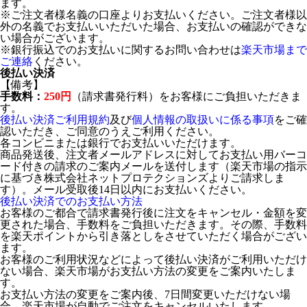
ます。
※ご注文者様名義の口座よりお支払いください。ご注文者様以
外の名義でお支払いいただいた場合、お支払いの確認ができな
い場合がございます。
※銀行振込でのお支払いに関するお問い合わせは
楽天市場まで
ご連絡
ください。
後払い決済
【備考】
手数料：
250円
（請求書発行料）をお客様にご負担いただきま
す。
後払い決済ご利用規約
及び
個人情報の取扱いに係る事項
をご確
認いただき、ご同意のうえご利用ください。
各コンビニまたは銀行でお支払いいただけます。
商品発送後、注文者メールアドレスに対してお支払い用バーコ
ード付きの請求のご案内メールを送付します（楽天市場の指示
に基づき株式会社ネットプロテクションズよりご請求しま
す）。メール受取後14日以内にお支払いください。
後払い決済でのお支払い方法
お客様のご都合で請求書発行後に注文をキャンセル・金額を変
更された場合、手数料をご負担いただきます。その際、手数料
を楽天ポイントから引き落としをさせていただく場合がござい
ます。
お客様のご利用状況などによって後払い決済がご利用いただけ
ない場合、楽天市場がお支払い方法の変更をご案内いたしま
す。
お支払い方法の変更をご案内後、7日間変更いただけない場
合、楽天市場が自動でご注文をキャンセルいたします。