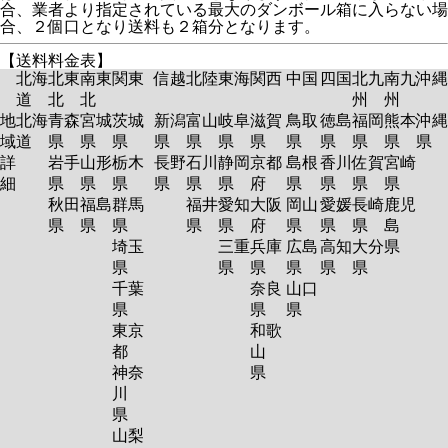
合、業者より指定されている最大のダンボール箱に入らない場
合、２個口となり送料も２箱分となります。
【送料料金表】
北海
北東
南東
関東
信越
北陸
東海
関西
中国
四国
北九
南九
沖縄
道
北
北
州
州
地
北海
青森
宮城
茨城
新潟
富山
岐阜
滋賀
鳥取
徳島
福岡
熊本
沖縄
域
道
県
県
県
県
県
県
県
県
県
県
県
県
詳
岩手
山形
栃木
長野
石川
静岡
京都
島根
香川
佐賀
宮崎
細
県
県
県
県
県
県
府
県
県
県
県
秋田
福島
群馬
福井
愛知
大阪
岡山
愛媛
長崎
鹿児
県
県
県
県
県
府
県
県
県
島
埼玉
三重
兵庫
広島
高知
大分
県
県
県
県
県
県
県
千葉
奈良
山口
県
県
県
東京
和歌
都
山
神奈
県
川
県
山梨