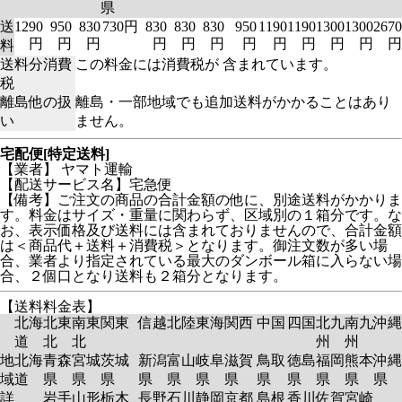
県
送
1290
950
830
730円
830
830
830
950
1190
1190
1300
1300
2670
円
円
円
円
円
円
円
円
円
円
円
円
料
送料分消費
この料金には消費税が 含まれています。
税
離島他の扱
離島・一部地域でも追加送料がかかることはあり
い
ません。
宅配便[特定送料]
【業者】 ヤマト運輸
【配送サービス名】宅急便
【備考】ご注文の商品の合計金額の他に、別途送料がかかりま
す。料金はサイズ・重量に関わらず、区域別の１箱分です。な
お、表示価格及び送料には含まれておりませんので、合計金額
は＜商品代＋送料＋消費税＞となります。御注文数が多い場
合、業者より指定されている最大のダンボール箱に入らない場
合、２個口となり送料も２箱分となります。
【送料料金表】
北海
北東
南東
関東
信越
北陸
東海
関西
中国
四国
北九
南九
沖縄
道
北
北
州
州
地
北海
青森
宮城
茨城
新潟
富山
岐阜
滋賀
鳥取
徳島
福岡
熊本
沖縄
域
道
県
県
県
県
県
県
県
県
県
県
県
県
詳
岩手
山形
栃木
長野
石川
静岡
京都
島根
香川
佐賀
宮崎