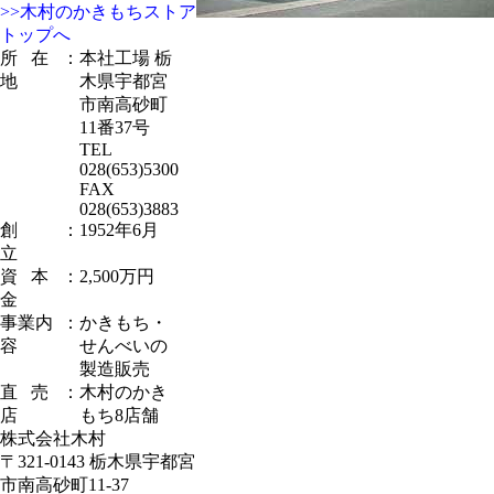
>>木村のかきもちストア
トップへ
所
...
在
..
：
本社工場 栃
地
木県宇都宮
市南高砂町
11番37号
TEL
028(653)5300
FAX
028(653)3883
創
..........
：
1952年6月
立
資
...
本
..
：
2,500万円
金
事業内
：
かきもち・
容
せんべいの
製造販売
直
...
売
..
：
木村のかき
店
もち8店舗
株式会社木村
〒321-0143 栃木県宇都宮
市南高砂町11-37