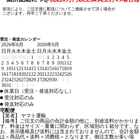
 状況により、ご注文後に配送についてご連絡させて頂く場合が

 ございます。何卒ご了承くださいませ。

受注・発送カレンダー
2026年8月
2026年9月
日
月
火
水
木
金
土
日
月
火
水
木
金
土
26
27
28
29
30
31
1
30
31
1
2
3
4
5
2
3
4
5
6
7
8
6
7
8
9
10
11
12
9
10
11
12
13
14
15
13
14
15
16
17
18
19
16
17
18
19
20
21
22
20
21
22
23
24
25
26
23
24
25
26
27
28
29
27
28
29
30
1
2
3
30
31
1
2
3
4
5
■
休業日（受注・発送対応なし）
■
受注対応のみ
■
発送対応のみ
宅配便
【業者】 ヤマト運輸
【備考】ご注文の商品の合計金額の他に、別途送料がかかりま
す。料金はサイズ・重量に関わらず、区域別の１箱分です。な
お、表示価格及び送料には含まれておりませんので、合計金額
は＜商品代＋送料＋消費税＞となります。御注文数が多い場