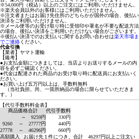
※54,000円（税込）以上のご注文にはご利用いただけません。
※楽天会員以外のお客様にはご利用いただけません。
※注文者またはお届け先住所のどちらかが国外の場合、後払い
決済をご利用いただけません。
※メール便等のお受け取り時に受領印や署名が不要な配送方法
の場合、後払い決済をご利用いただけない場合がございます。
※後払い決済でのお支払いに関するお問い合わせは
楽天市場ま
でご連絡
ください。
代金引換
【業者】ヤマト運輸
【備考】
●お支払金額につきましては、当店よりお送りするメールの内
容を必ずご確認ください。
●代金は配達された商品のお受け取り時に配送員にお支払いく
ださい。
●お買い上げ五万円以上は、手数料無料
（当社負担。尚、一箇所納品の場合に限らせていただきま
す。）
【代引手数料料金表】
商品価格合計
代引手数料
～ 9259円
330円
9260 ～ 27777円
440円
27778 ～ 46296円
660円
高額購入
お届け先１件につき、合計 46297円以上ご注文い