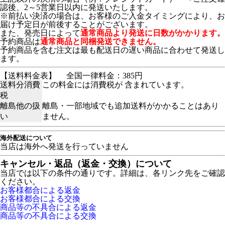
認後、2～5営業日以内に発送いたします。
※前払い決済の場合は、お客様のご入金タイミングにより、お
届け予定日が前後することがございます。
また、発売日によって
通常商品より発送に日数がかかります。
予約商品は
通常商品と同梱発送できません。
予約商品を含む注文は最も配送日の遅い商品に合わせて発送し
ます。
【送料料金表】
全国一律料金：385円
送料分消費
この料金には消費税が 含まれています。
税
離島他の扱
離島・一部地域でも追加送料がかかることはあり
い
ません。
海外配送について
当店は海外へ発送を行っていません
キャンセル・返品（返金・交換）について
当店では以下の条件の通りです。詳細は、各リンク先をご確認
ください。
お客様都合による返金
お客様都合による交換
商品等の不具合による返金
商品等の不具合による交換