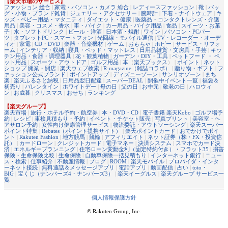
【楽天市場のサービス】
ファッション 総合
|
家電・パソコン・カメラ 総合
|
レディースファッション
|
靴
|
バッ
グ・小物・ブランド雑貨
|
ジュエリー・アクセサリー
|
腕時計
|
下着・ナイトウェア
|
キ
ッズ・ベビー用品・マタニティ
|
ダイエット・健康
|
医薬品・コンタクトレンズ・介護
用品
|
美容・コスメ・香水
|
車・バイク
|
カー用品・バイク用品
|
食品
|
スイーツ・お菓
子
|
水・ソフトドリンク
|
ビール・洋酒
|
日本酒・焼酎
|
ワイン
|
パソコン・PCパー
ツ
|
タブレットPC・スマートフォン
|
光回線・モバイル通信
|
TV・レコーダー・オーデ
ィオ
|
家電
|
CD・DVD
|
楽器・音楽機材
|
ゲーム
|
おもちゃ
|
ホビー
|
サービス・リフォ
ーム
|
インテリア・収納
|
寝具・ベッド・マットレス
|
日用品雑貨・文房具・手芸
|
キッ
チン用品・食器・調理器具
|
花・観葉植物
|
ガーデン・DIY・工具
|
ペットフード ・ ペ
ット用品
|
スポーツ・アウトドア
|
ゴルフ用品
|
本
（
楽天ブックス
） |
ポイント
|
ネット
ショップ 開業・開店
|
楽天ウェブ検索
|
R-magazine（雑誌コラボ）
|
贈り物・ギフト
|
フ
ァッション公式ブランド
|
ポイントアップ
|
ディズニーゾーン
|
サンリオゾーン
|
まち
楽
|
楽天ふるさと納税
|
日用品翌日配達
|
スーパーDEAL
|
開催中イベント一覧
|
福袋＆
初売り
|
バレンタイン
|
ホワイトデー
|
母の日
|
父の日
|
お中元
|
敬老の日
|
ハロウィ
ン
|
お歳暮
|
クリスマス
|
おせち
|
ランキング
【楽天グループ】
楽天市場
|
旅行・ホテル予約・航空券
|
本・DVD・CD
|
電子書籍 楽天Kobo
|
ゴルフ場予
約
|
レシピ
|
車検見積もり・予約
|
イベント・チケット販売
|
写真プリント
|
美容室・ヘ
アサロン予約
|
女性向け健康管理サービス
|
物流委託・アウトソーシング
|
楽天スーパー
ポイント特集
|
Rebates（ポイント提携サイト）
|
楽天ポイントカード
|
おでかけでポイ
ント
|
Rakuten Fashion
|
地方競馬
|
競輪
|
アフィリエイト
|
ネット証券（株・FX・投資信
託）
|
カードローン
|
クレジットカード
|
電子マネー
|
決済システム
|
スマホでカード決
済
|
エネルギープランニング
|
住宅ローン変動金利（固定特約付き）・フラット35
|
損害
保険・生命保険比較
|
生命保険
|
自動車保険一括見積もり
|
インターネット銀行
|
ニュー
ス・検索
|
仕事紹介
|
不動産情報
|
ブログ
|
ROOM
|
楽天モバイル
|
プロバイダ・インタ
ーネット接続
|
無料通話＆メッセージアプリ
|
電話アプリ
|
動画配信
|
占い
|
toto・
BIG
|
宝くじ（ナンバーズ4・ナンバーズ3）
|
楽天イーグルス
|
楽天グループ サービス一
覧
個人情報保護方針
© Rakuten Group, Inc.