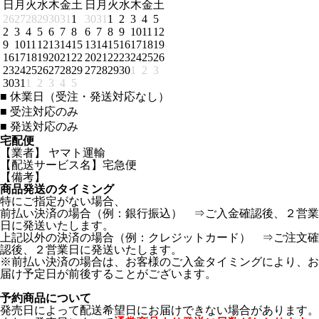
日
月
火
水
木
金
土
日
月
火
水
木
金
土
26
27
28
29
30
31
1
30
31
1
2
3
4
5
2
3
4
5
6
7
8
6
7
8
9
10
11
12
9
10
11
12
13
14
15
13
14
15
16
17
18
19
16
17
18
19
20
21
22
20
21
22
23
24
25
26
23
24
25
26
27
28
29
27
28
29
30
1
2
3
30
31
1
2
3
4
5
■
休業日（受注・発送対応なし）
■
受注対応のみ
■
発送対応のみ
宅配便
【業者】 ヤマト運輸
【配送サービス名】宅急便
【備考】
商品発送のタイミング
特にご指定がない場合、
前払い決済の場合（例：銀行振込） ⇒ご入金確認後、２営業
日に発送いたします。
上記以外の決済の場合（例：クレジットカード） ⇒ご注文確
認後、２営業日に発送いたします。
※前払い決済の場合は、お客様のご入金タイミングにより、お
届け予定日が前後することがございます。
予約商品について
発売日によって配送希望日にお届けできない場合があります。