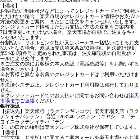
AMEX
分割（3,5,6,10,12,15,18,20,24 回が可能です）
【備考】
お客様のご利用状況などによってクレジットカードがご利用い
ただけない場合、楽天市場がクレジットカード情報やお支払い
方法の変更をご案内、またはご注文をキャンセルいたします。
クレジットカード情報またはお支払い方法の変更をご案内後、
7日間変更いただけない場合、楽天市場が自動でご注文をキャ
ンセルいたします。
分割払い、リボルビング払い又はボーナス一括払いによるお支
払いとなる場合、割賦販売法第30条2の3第4項、同法施行規則
第54条1項各号に定められた事項は、注文確認後の自動配信メ
ールにより交付します。
※ご注文の際にお客様の本人確認（電話確認等）をお願いする
場合もございます。
※お客様と異なる名義のクレジットカードはご利用いただけま
せん。
※決済システム上、クレジットカード利用控は発行しておりま
せん。
※クレジットカードでのお支払いに関するお問い合わせは
楽天
市場までご連絡
ください。
銀行振込
【振込先】楽天銀行（ラクテンギンコウ）楽天市場支店（ラク
テンイチバシテン） 普通 2263540 ラクテン（キヤシ－ス゛チ
ヨイスラクテンイチハ゛テン
※この口座の権利は楽天グループ株式会社が保有しています。
【備考】
ご注文後、お支払いに関するご案内メールを楽天市場からお送