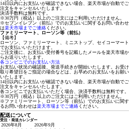
14日以内にお支払いが確認できない場合、楽天市場が自動でご
注文をキャンセルいたします。
決済手数料は無料です。
※30万円（税込）以上のご注文にはご利用いただけません。
※セブンイレブン（前払）でのお支払いに関するお問い合わせ
は
楽天市場までご連絡
ください。
ファミリーマート、ローソン等（前払）
【備考】
ローソン、ファミリーマート、ミニストップ、セイコーマート
でお支払いいただけます。
ご注文後に、お支払い受付番号を記載したメールを楽天市場か
らお送りいたします。
各コンビニでのお支払い方法
お支払い状況の確認後、発送手続きが開始いたします。お受け
取り希望日をご指定の場合などは、お早めのお支払いをお願い
いたします。
14日以内にお支払いが確認できない場合、楽天市場が自動でご
注文をキャンセルいたします。
各コンビニでお支払いいただく場合、決済手数料は無料です。
※30万円（税込）以上のご注文にはご利用いただけません。
※ファミリーマート、ローソン等（前払）でのお支払いに関す
るお問い合わせは
楽天市場までご連絡
ください。
配送について
受注・発送カレンダー
2026年8月
2026年9月