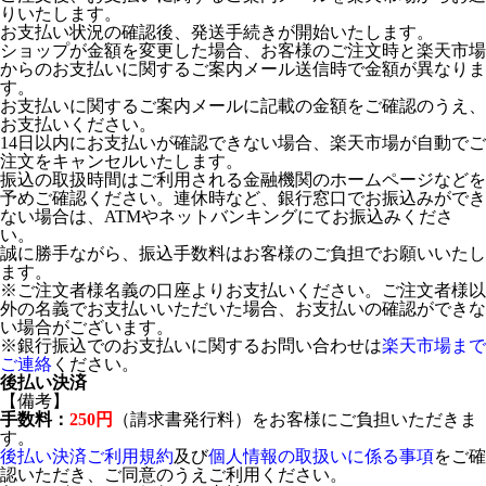
りいたします。
お支払い状況の確認後、発送手続きが開始いたします。
ショップが金額を変更した場合、お客様のご注文時と楽天市場
からのお支払いに関するご案内メール送信時で金額が異なりま
す。
お支払いに関するご案内メールに記載の金額をご確認のうえ、
お支払いください。
14日以内にお支払いが確認できない場合、楽天市場が自動でご
注文をキャンセルいたします。
振込の取扱時間はご利用される金融機関のホームページなどを
予めご確認ください。連休時など、銀行窓口でお振込みができ
ない場合は、ATMやネットバンキングにてお振込みくださ
い。
誠に勝手ながら、振込手数料はお客様のご負担でお願いいたし
ます。
※ご注文者様名義の口座よりお支払いください。ご注文者様以
外の名義でお支払いいただいた場合、お支払いの確認ができな
い場合がございます。
※銀行振込でのお支払いに関するお問い合わせは
楽天市場まで
ご連絡
ください。
後払い決済
【備考】
手数料：
250円
（請求書発行料）をお客様にご負担いただきま
す。
後払い決済ご利用規約
及び
個人情報の取扱いに係る事項
をご確
認いただき、ご同意のうえご利用ください。