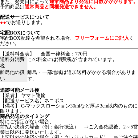
また、発売日によって
通常商品より発送に日数がかかります。
予約商品は
通常商品と同梱発送できません。
配送サービスについて
●●
でお送りします。
宅配BOXについて
宅配BOX配達を希望される場合、
フリーフォームにご記入
く
ださい。
【送料料金表】
全国一律料金：770円
送料分消費
この料金には消費税が 含まれています。
税
離島他の扱
離島・一部地域は追加送料がかかる場合がありま
い
す。
追跡可能メール便
【業者】 ヤマト運輸
【配送サービス名】ネコポス
【備考】
C-マックスローション30mlなど厚さ3cm以内のものに
限ります。
商品発送のタイミング
特にご指定がない場合、
前払い決済の場合（例：銀行振込） ⇒ご入金確認後、2～5営
業日以内に発送いたします。
上記以外の決済の場合（例：クレジットカード） ⇒ご注文確