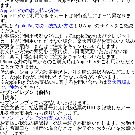
ご注文を確定する直前に、Apple Payの認証を行っていただき
ます。
Apple Payでのお支払い方法
Apple Payでご利用できるカードは発行会社によって異なりま
す。
詳細は
Apple Payでのお支払い方法
よりAppleのサイトをご確認
ください。
お客様のご利用状況などによってApple Payおよびクレジット
カードがご利用いただけない場合、楽天市場がお支払い方法の
変更をご案内、またはご注文をキャンセルいたします。
お支払い方法の変更をご案内後、7日間変更いただけない場
合、楽天市場が自動でご注文をキャンセルいたします。
iPhone以外の端末からのご購入時はApple Payをご利用いただく
ことができません。
その他、ショップの設定状況やご注文時の選択内容などによっ
て、Apple Payがご利用いただけない場合がございます。
※Apple Payでのお支払いに関するお問い合わせは
楽天市場ま
でご連絡
ください。
セブンイレブン（前払）
【備考】
セブンイレブンでお支払いいただけます。
ご注文後に、払込票番号および払込票のURLを記載したメー
ルを楽天市場からお送りいたします。
セブンイレブンでのお支払い方法
お支払い状況の確認後、発送手続きが開始いたします。お受け
取り希望日をご指定の場合などは、お早めのお支払いをお願い
いたします。