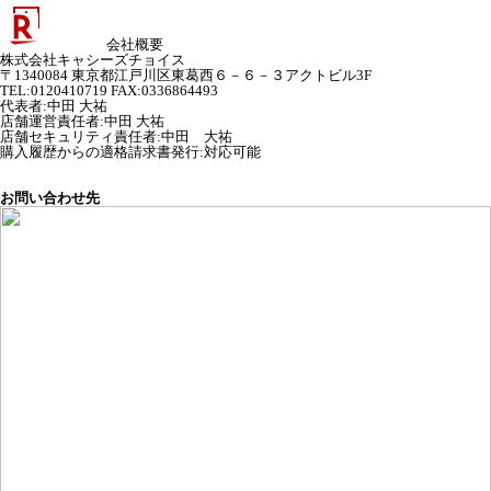
会社概要
株式会社キャシーズチョイス
〒1340084 東京都江戸川区東葛西６－６－３アクトビル3F
TEL:0120410719 FAX:0336864493
代表者
:
中田 大祐
店舗運営責任者
:
中田 大祐
店舗セキュリティ責任者
:
中田 大祐
購入履歴からの適格請求書発行:対応可能
お問い合わせ先