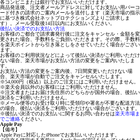
各コンビニまたは銀行でお支払いいただけます。
商品発送後、注文者メールアドレスに対してお支払い用バーコ
ード付きの請求のご案内メールを送付します（楽天市場の指示
に基づき株式会社ネットプロテクションズよりご請求しま
す）。メール受取後14日以内にお支払いください。
後払い決済でのお支払い方法
お客様のご都合で請求書発行後に注文をキャンセル・金額を変
更された場合、手数料をご負担いただきます。その際、手数料
を楽天ポイントから引き落としをさせていただく場合がござい
ます。
お客様のご利用状況などによって後払い決済がご利用いただけ
ない場合、楽天市場がお支払い方法の変更をご案内いたしま
す。
お支払い方法の変更をご案内後、7日間変更いただけない場
合、楽天市場が自動でご注文をキャンセルいたします。
※54,000円（税込）以上のご注文にはご利用いただけません。
※楽天会員以外のお客様にはご利用いただけません。
※注文者またはお届け先住所のどちらかが国外の場合、後払い
決済をご利用いただけません。
※メール便等のお受け取り時に受領印や署名が不要な配送方法
の場合、後払い決済をご利用いただけない場合がございます。
※後払い決済でのお支払いに関するお問い合わせは
楽天市場ま
でご連絡
ください。
Apple Pay
【備考】
Apple Payに対応したiPhoneでお支払いいただけます。