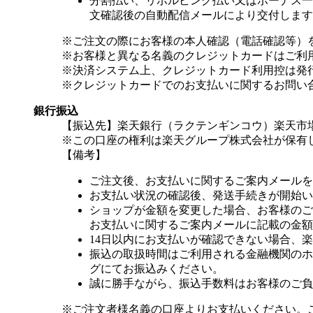
分割払い、リボルビング払い又はボーナス一括
文確認後の自動配信メールにより交付します
※ご注文の際にお客様の本人確認（電話確認等）
※お客様と異なる名義のクレジットカードはご利
※決済システム上、クレジットカード利用控は発
※クレジットカードでのお支払いに関するお問い
銀行振込
【振込先】楽天銀行（ラクテンギンコウ）楽天市場支
※この口座の権利は楽天グループ株式会社が保有
【備考】
ご注文後、お支払いに関するご案内メールを
お支払い状況の確認後、発送手続きが開始い
ショップが金額を変更した場合、お客様のご
お支払いに関するご案内メールに記載の金額
14日以内にお支払いが確認できない場合、
振込の取扱時間はご利用される金融機関のホ
グにてお振込みください。
誠に勝手ながら、振込手数料はお客様のご負
※ご注文者様名義の口座よりお支払いください。