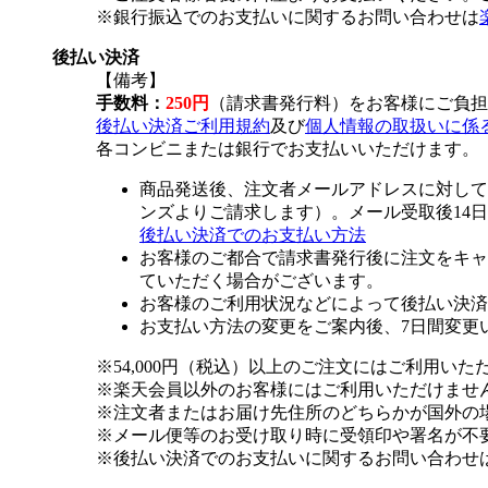
※銀行振込でのお支払いに関するお問い合わせは
後払い決済
【備考】
手数料：
250円
（請求書発行料）をお客様にご負担
後払い決済ご利用規約
及び
個人情報の取扱いに係
各コンビニまたは銀行でお支払いいただけます。
商品発送後、注文者メールアドレスに対して
ンズよりご請求します）。メール受取後14
後払い決済でのお支払い方法
お客様のご都合で請求書発行後に注文をキャ
ていただく場合がございます。
お客様のご利用状況などによって後払い決済
お支払い方法の変更をご案内後、7日間変更
※54,000円（税込）以上のご注文にはご利用いた
※楽天会員以外のお客様にはご利用いただけませ
※注文者またはお届け先住所のどちらかが国外の
※メール便等のお受け取り時に受領印や署名が不
※後払い決済でのお支払いに関するお問い合わせ