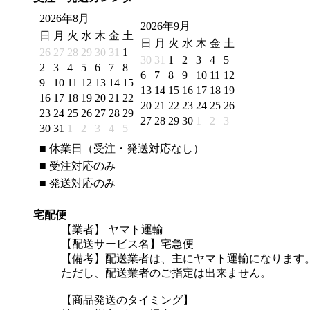
2026年8月
2026年9月
日
月
火
水
木
金
土
日
月
火
水
木
金
土
26
27
28
29
30
31
1
30
31
1
2
3
4
5
2
3
4
5
6
7
8
6
7
8
9
10
11
12
9
10
11
12
13
14
15
13
14
15
16
17
18
19
16
17
18
19
20
21
22
20
21
22
23
24
25
26
23
24
25
26
27
28
29
27
28
29
30
1
2
3
30
31
1
2
3
4
5
■
休業日（受注・発送対応なし）
■
受注対応のみ
■
発送対応のみ
宅配便
【業者】 ヤマト運輸
【配送サービス名】宅急便
【備考】配送業者は、主にヤマト運輸になります
ただし、配送業者のご指定は出来ません。
【商品発送のタイミング】