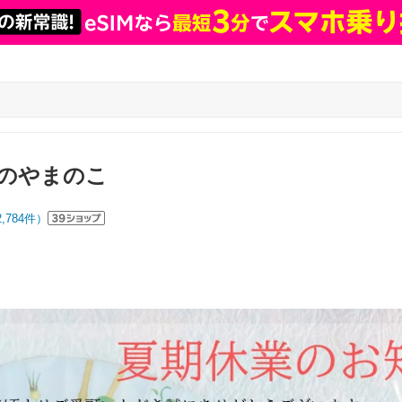
のやまのこ
2,784
件）