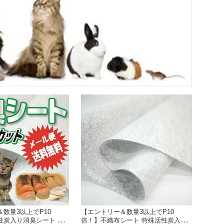
数量3以上でP10
【エントリー＆数量3以上でP10
性炭入り消臭シート セ
倍！】不織布シート 特殊活性炭入り