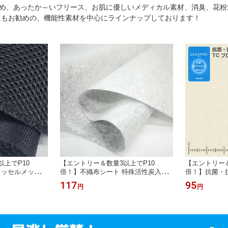
め、あったか～いフリース、お肌に優しいメディカル素材、消臭、花粉
にもお勧めの、機能性素材を中心にラインナップしております！
上でP10
【エントリー＆数量3以上でP10
【エントリー＆
ラッセルメッシュ
倍！】不織布シート 特殊活性炭入り
倍！】抗菌・
イプ150cm巾
消臭シート セミア(R)SEMIA(R)S-3タ
TCブロード 
117
95
円
円
地 バッグ シー
イプ 犬用 生地 10cm単位フリーカッ
スク 生地 ク
ト 生ゴミも強力消臭
ータック固定
「エコバッグ