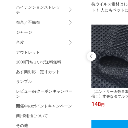
抗ウイルス素材はじ
ハイテンションストレッ
ト！ 人にもペット
チ
布帛／不織布
ジャージ
合皮
アウトレット
1000円ちょいで送料無料
あす楽対応！定寸カット
サンプル
レビューdeクーポンキャンペー
10
【エントリー＆数量3以上でP10
【エントリー＆数量3以
ン
スパンテ
倍！】特殊活性炭入り消臭シート セ
倍！】丈夫なダブル
12色 リブ
ミア(R)SEMIA(R)S-3 105cm巾×2mカ
ブラック 厚手ハードタ
2,563
148
円
円
開催中のポイントキャンペーン
3点でメ
ット 犬 犬用 生地 マナーポーチ 材料
クッション性 ニット生
消臭 ペット
ト 素材
商用利用について
その他