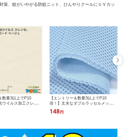
対策、蚊がいやがる防蚊ニット、ひんやりクールにＵＶカッ
数量3以上でP10
【エントリー＆数量3以上でP10
【エン
抗ウイルス加工クレンゼ
倍！】丈夫なダブルラッセルメッシュ
倍！】
ベージュ 抗ウィルス マ
サックス 厚手ハードタイプ150cm巾
ホワイ
148
148
円
レンゼ 抗ウイルス 布 イ
クッション性 ニット生地 バッグ シー
厚手 
 「手作りマスク向け」
ト 素材 厚手 メッシュ 生地
バッグ
、レジ袋に」