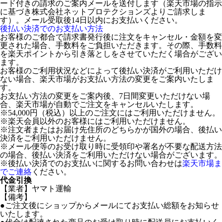
ード付きの請求のご案内メールを送付します（楽天市場の指示
に基づき株式会社ネットプロテクションズよりご請求しま
す）。メール受取後14日以内にお支払いください。
後払い決済でのお支払い方法
お客様のご都合で請求書発行後に注文をキャンセル・金額を変
更された場合、手数料をご負担いただきます。その際、手数料
を楽天ポイントから引き落としをさせていただく場合がござい
ます。
お客様のご利用状況などによって後払い決済がご利用いただけ
ない場合、楽天市場がお支払い方法の変更をご案内いたしま
す。
お支払い方法の変更をご案内後、7日間変更いただけない場
合、楽天市場が自動でご注文をキャンセルいたします。
※54,000円（税込）以上のご注文にはご利用いただけません。
※楽天会員以外のお客様にはご利用いただけません。
※注文者またはお届け先住所のどちらかが国外の場合、後払い
決済をご利用いただけません。
※メール便等のお受け取り時に受領印や署名が不要な配送方法
の場合、後払い決済をご利用いただけない場合がございます。
※後払い決済でのお支払いに関するお問い合わせは
楽天市場ま
でご連絡
ください。
代金引換
【業者】ヤマト運輸
【備考】
●ご注文後にショップからメールにてお支払い総額をお知らせ
いたします。