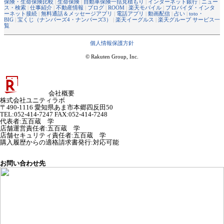
保険・生命保険比較
|
生命保険
|
自動車保険一括見積もり
|
インターネット銀行
|
ニュー
ス・検索
|
仕事紹介
|
不動産情報
|
ブログ
|
ROOM
|
楽天モバイル
|
プロバイダ・インタ
ーネット接続
|
無料通話＆メッセージアプリ
|
電話アプリ
|
動画配信
|
占い
|
toto・
BIG
|
宝くじ（ナンバーズ4・ナンバーズ3）
|
楽天イーグルス
|
楽天グループ サービス一
覧
個人情報保護方針
© Rakuten Group, Inc.
会社概要
株式会社ユニティラボ
〒490-1116 愛知県あま市本郷四反田50
TEL:052-414-7247 FAX:052-414-7248
代表者
:
五百蔵 学
店舗運営責任者
:
五百蔵 学
店舗セキュリティ責任者
:
五百蔵 学
購入履歴からの適格請求書発行:対応可能
お問い合わせ先