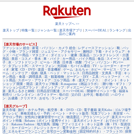
楽天トップへ >>
楽天トップ
|
特集一覧
|
ジャンル一覧
|
楽天市場アプリ
|
スーパーDEAL
|
ランキング
|
出
店のご案内
【楽天市場のサービス】
ファッション 総合
|
家電・パソコン・カメラ 総合
|
レディースファッション
|
靴
|
バッ
グ・小物・ブランド雑貨
|
ジュエリー・アクセサリー
|
腕時計
|
下着・ナイトウェア
|
キ
ッズ・ベビー用品・マタニティ
|
ダイエット・健康
|
医薬品・コンタクトレンズ・介護
用品
|
美容・コスメ・香水
|
車・バイク
|
カー用品・バイク用品
|
食品
|
スイーツ・お菓
子
|
水・ソフトドリンク
|
ビール・洋酒
|
日本酒・焼酎
|
ワイン
|
パソコン・PCパー
ツ
|
タブレットPC・スマートフォン
|
光回線・モバイル通信
|
TV・レコーダー・オーデ
ィオ
|
家電
|
CD・DVD
|
楽器・音楽機材
|
ゲーム
|
おもちゃ
|
ホビー
|
サービス・リフォ
ーム
|
インテリア・収納
|
寝具・ベッド・マットレス
|
日用品雑貨・文房具・手芸
|
キッ
チン用品・食器・調理器具
|
花・観葉植物
|
ガーデン・DIY・工具
|
ペットフード ・ ペ
ット用品
|
スポーツ・アウトドア
|
ゴルフ用品
|
本
（
楽天ブックス
） |
ポイント
|
ネット
ショップ 開業・開店
|
楽天ウェブ検索
|
R-magazine（雑誌コラボ）
|
贈り物・ギフト
|
フ
ァッション公式ブランド
|
ポイントアップ
|
ディズニーゾーン
|
サンリオゾーン
|
まち
楽
|
楽天ふるさと納税
|
日用品翌日配達
|
スーパーDEAL
|
開催中イベント一覧
|
福袋＆
初売り
|
バレンタイン
|
ホワイトデー
|
母の日
|
父の日
|
お中元
|
敬老の日
|
ハロウィ
ン
|
お歳暮
|
クリスマス
|
おせち
|
ランキング
【楽天グループ】
楽天市場
|
旅行・ホテル予約・航空券
|
本・DVD・CD
|
電子書籍 楽天Kobo
|
ゴルフ場予
約
|
レシピ
|
車検見積もり・予約
|
イベント・チケット販売
|
写真プリント
|
美容室・ヘ
アサロン予約
|
女性向け健康管理サービス
|
物流委託・アウトソーシング
|
楽天スーパー
ポイント特集
|
Rebates（ポイント提携サイト）
|
楽天ポイントカード
|
おでかけでポイ
ント
|
Rakuten Fashion
|
地方競馬
|
競輪
|
アフィリエイト
|
ネット証券（株・FX・投資信
託）
|
カードローン
|
クレジットカード
|
電子マネー
|
決済システム
|
スマホでカード決
済
|
エネルギープランニング
|
住宅ローン変動金利（固定特約付き）・フラット35
|
損害