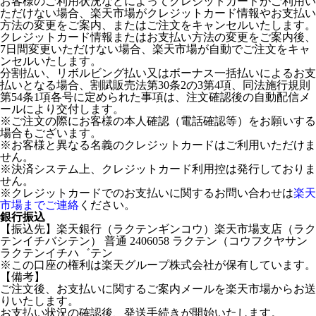
お客様のご利用状況などによってクレジットカードがご利用い
ただけない場合、楽天市場がクレジットカード情報やお支払い
方法の変更をご案内、またはご注文をキャンセルいたします。
クレジットカード情報またはお支払い方法の変更をご案内後、
7日間変更いただけない場合、楽天市場が自動でご注文をキャ
ンセルいたします。
分割払い、リボルビング払い又はボーナス一括払いによるお支
払いとなる場合、割賦販売法第30条2の3第4項、同法施行規則
第54条1項各号に定められた事項は、注文確認後の自動配信メ
ールにより交付します。
※ご注文の際にお客様の本人確認（電話確認等）をお願いする
場合もございます。
※お客様と異なる名義のクレジットカードはご利用いただけま
せん。
※決済システム上、クレジットカード利用控は発行しておりま
せん。
※クレジットカードでのお支払いに関するお問い合わせは
楽天
市場までご連絡
ください。
銀行振込
【振込先】楽天銀行（ラクテンギンコウ）楽天市場支店（ラク
テンイチバシテン） 普通 2406058 ラクテン（コウフクヤサン
ラクテンイチハ゛テン
※この口座の権利は楽天グループ株式会社が保有しています。
【備考】
ご注文後、お支払いに関するご案内メールを楽天市場からお送
りいたします。
お支払い状況の確認後、発送手続きが開始いたします。