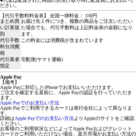
●代金は配達された商品のお受け取り時に配送員にお支払いく
ださい。
【代引手数料料金表】 全国一律料金： 330円
まとめ買
お届け先１件につき、複数の商品をご注文いただい
い計算規
た場合でも、代引手数料は上記料金表の金額になり
則
ます。
代引手数
この料金には消費税が含まれています
料分消費
税
代引業者
宅配便(ヤマト運輸)
指定
Apple Pay
【備考】
Apple Payに対応したiPhoneでお支払いいただけます。
ご注文を確定する直前に、Apple Payの認証を行っていただき
ます。
Apple Payでのお支払い方法
Apple Payでご利用できるカードは発行会社によって異なりま
す。
詳細は
Apple Payでのお支払い方法
よりAppleのサイトをご確認
ください。
お客様のご利用状況などによってApple Payおよびクレジット
カードがご利用いただけない場合、楽天市場がお支払い方法の