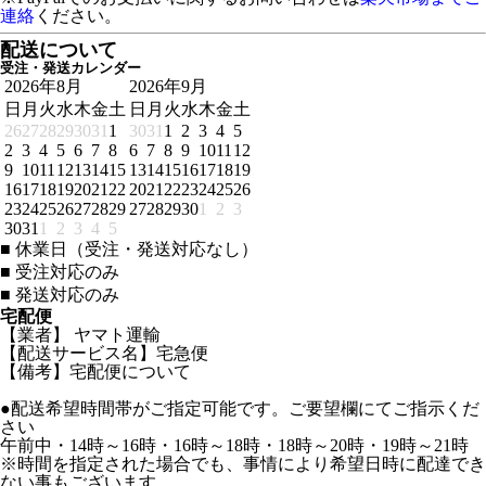
連絡
ください。
配送について
受注・発送カレンダー
2026年8月
2026年9月
日
月
火
水
木
金
土
日
月
火
水
木
金
土
26
27
28
29
30
31
1
30
31
1
2
3
4
5
2
3
4
5
6
7
8
6
7
8
9
10
11
12
9
10
11
12
13
14
15
13
14
15
16
17
18
19
16
17
18
19
20
21
22
20
21
22
23
24
25
26
23
24
25
26
27
28
29
27
28
29
30
1
2
3
30
31
1
2
3
4
5
■
休業日（受注・発送対応なし）
■
受注対応のみ
■
発送対応のみ
宅配便
【業者】 ヤマト運輸
【配送サービス名】宅急便
【備考】宅配便について
●配送希望時間帯がご指定可能です。ご要望欄にてご指示くだ
さい
午前中・14時～16時・16時～18時・18時～20時・19時～21時
※時間を指定された場合でも、事情により希望日時に配達でき
ない事もございます。