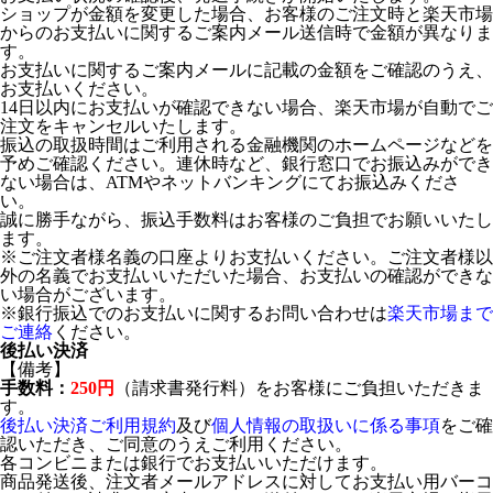
ショップが金額を変更した場合、お客様のご注文時と楽天市場
からのお支払いに関するご案内メール送信時で金額が異なりま
す。
お支払いに関するご案内メールに記載の金額をご確認のうえ、
お支払いください。
14日以内にお支払いが確認できない場合、楽天市場が自動でご
注文をキャンセルいたします。
振込の取扱時間はご利用される金融機関のホームページなどを
予めご確認ください。連休時など、銀行窓口でお振込みができ
ない場合は、ATMやネットバンキングにてお振込みくださ
い。
誠に勝手ながら、振込手数料はお客様のご負担でお願いいたし
ます。
※ご注文者様名義の口座よりお支払いください。ご注文者様以
外の名義でお支払いいただいた場合、お支払いの確認ができな
い場合がございます。
※銀行振込でのお支払いに関するお問い合わせは
楽天市場まで
ご連絡
ください。
後払い決済
【備考】
手数料：
250円
（請求書発行料）をお客様にご負担いただきま
す。
後払い決済ご利用規約
及び
個人情報の取扱いに係る事項
をご確
認いただき、ご同意のうえご利用ください。
各コンビニまたは銀行でお支払いいただけます。
商品発送後、注文者メールアドレスに対してお支払い用バーコ