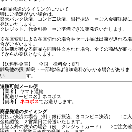
●商品発送のタイミングについて
特にご指定がない場合は、
楽天バンク決済、コンビ二決済、銀行振込 ⇒ご入金確認後に
発送いたします。
クレジット、代金引換 ⇒ご準備でき次第発送いたします。
※在庫変動による在庫切れの場合やセール品は出荷が遅れる場
合がございます。
※納期が異なる商品を同時注文された場合、全ての商品が揃っ
てからの発送となります。
【送料料金表】
全国一律料金：0円
離島他の扱
離島・一部地域は追加送料がかかる場合がありま
い
す。
追跡可能メール便
【業者】 ヤマト運輸
【配送サービス名】ネコポス
【備考】
ネコポス
でお送りします。
商品発送のタイミング
前払い決済の場合（例：銀行振込、各コンビニ決済） ⇒ご入
金確認後、２営業日に発送いたします。
上記以外の決済の場合（例：クレジットカード） ⇒ご注文確
認後、1-２営業日程度で発送いたします。