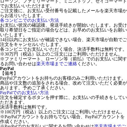
ローソン、ファミリーマート、ミニストップ、セイコーマート
でお支払いいただけます。
ご注文後に、お支払い受付番号を記載したメールを楽天市場か
らお送りいたします。
各コンビニでのお支払い方法
お支払い状況の確認後、発送手続きが開始いたします。お受け
取り希望日をご指定の場合などは、お早めのお支払いをお願い
いたします。
14日以内にお支払いが確認できない場合、楽天市場が自動でご
注文をキャンセルいたします。
各コンビニでお支払いいただく場合、決済手数料は無料です。
※30万円（税込）以上のご注文にはご利用いただけません。
※ファミリーマート、ローソン等（前払）でのお支払いに関す
るお問い合わせは
楽天市場までご連絡
ください。
PayPal
【備考】
PayPalアカウントをお持ちのお客様のみご利用いただけます。
商品や注文数の追加をされる場合、改めて注文いただく必要が
あります。予めご了承ください。
PayPalでのお支払い方法
注文を確定するボタンを押す際に、お支払いの手続きをしてい
ただきます。
決済手数料は無料です。
※100万円（税込）以上のご注文にはご利用いただけません。
※PayPalアカウントをお持ちでない場合、PayPalアカウントを
作成ください。
※PayPalでのお支払いに関するお問い合わせは
楽天市場までご