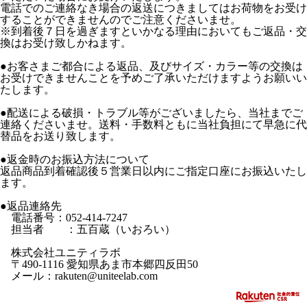
電話でのご連絡なき場合の返送につきましてはお荷物をお受け
することができませんのでご注意くださいませ。
※到着後７日を過ぎますといかなる理由においてもご返品・交
換はお受け致しかねます。
●お客さまご都合による返品、及びサイズ・カラー等の交換は
お受けできませんことを予めご了承いただけますようお願いい
たします。
●配送による破損・トラブル等がございましたら、当社までご
連絡くださいませ。送料・手数料ともに当社負担にて早急に代
替品をお送り致します。
●返金時のお振込方法について
返品商品到着確認後５営業日以内にご指定口座にお振込いたし
ます。
●返品連絡先
電話番号：052-414-7247
担当者 ：五百蔵（いおろい）
株式会社ユニティラボ
〒490-1116 愛知県あま市本郷四反田50
メール：rakuten@uniteelab.com