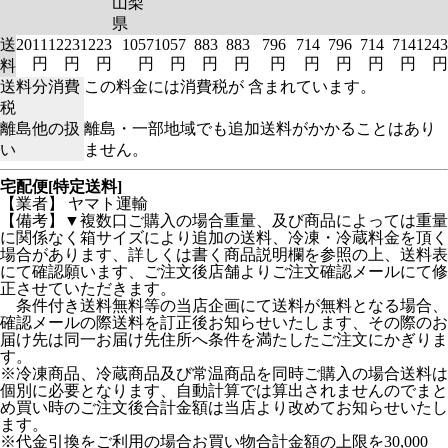
山梨
県
送
2011
1223
1223
1057
1057
883
883
796
714
796
714
714
1243
円
円
円
円
円
円
円
円
円
円
円
円
円
料
送料分消費
この料金には消費税が 含まれています。
税
離島他の扱
離島・一部地域でも追加送料がかかることはあり
い
ません。
宅配便[特定送料]
【業者】 ヤマト運輸
【備考】▼複数口ご購入の場合重量、及び商品によっては重量
に関係なく箱サイズにより追加の送料、冷凍・冷蔵料金を頂く
場合があります、詳しくは書く商品説明欄を参照の上、送料表
にて確認願います、ご注文後店舗よりご注文確認メールにて修
正させていただきます。
条件付き送料無料等の当店企画にて送料が無料となる場合、
確認メールの際送料を訂正後お知らせいたします、その際のお
届け先は同一お届け先住所へ条件を満たしたご注文にかぎりま
す。
※冷凍商品、冷蔵商品及び常温商品を同時ご購入の場合送料は
個別に必要となります、自動計算では算出されませんのでまと
め買い時のご注文後合計金額は当店より改めてお知らせいたし
ます。
※代金引換をご利用の場合お買い物合計金額の上限を30,000