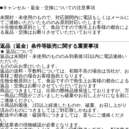
■
キャンセル・返金・交換についての注意事項
未開封・未使用のもので、対応期間内に電話もしくはメールに
てご連絡いただいたもののみ原則対応いたします。
※生物全般原則として、食品ですので衛生上お客様の都合によ
る返品・交換はお断りさせていただいております
返品（返金）条件等販売に関する重要事項
★ 返品について
返品は未開封・未使用のもののみ到着後3日以内に電話連絡い
ただいた
もののみお受けいたします。
返品の送料・手数料については、初期不良の場合は当社が、お
客様ご都合の場合お客様負担となります。
生物全般原則として、食品ですので衛生上お客様の都合による
返品・交換はお断りさせていただいております
商品につきましては、出荷の際検品後発送しておりますが、万
一商品に問題がございましたら破棄やお召し上がりになる前に
ご連絡ください。
※商品到着後、2日以上経過したものや、破棄、お召し上がり
済みのものにつきましてはご対応致しかねます。
配送中の事故・破損等につきましては、直ちにご連絡くださ
い。
配送業者の現物確認が必要となります。