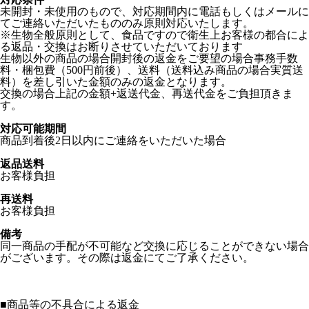
未開封・未使用のもので、対応期間内に電話もしくはメールに
てご連絡いただいたもののみ原則対応いたします。
※生物全般原則として、食品ですので衛生上お客様の都合によ
る返品・交換はお断りさせていただいております
生物以外の商品の場合開封後の返金をご要望の場合事務手数
料・梱包費（500円前後）、送料（送料込み商品の場合実質送
料）を差し引いた金額のみの返金となります。
交換の場合上記の金額+返送代金、再送代金をご負担頂きま
す。
対応可能期間
商品到着後2日以内にご連絡をいただいた場合
返品送料
お客様負担
再送料
お客様負担
備考
同一商品の手配が不可能など交換に応じることができない場合
がございます。その際は返金にてご了承ください。
■
商品等の不具合による返金