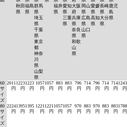
秋田
福島
群馬
福井
愛知
大阪
岡山
愛媛
長崎
鹿児
県
県
県
県
県
府
県
県
県
島
埼玉
三重
兵庫
広島
高知
大分
県
県
県
県
県
県
県
千葉
奈良
山口
県
県
県
東京
和歌
都
山
神奈
県
川
県
山梨
県
60
2011
1223
1223
1057
1057
883
883
796
714
796
714
714
1243
サ
円
円
円
円
円
円
円
円
円
円
円
円
円
イ
ズ
80
2224
1395
1395
1221
1221
1057
1057
970
883
970
883
883
1788
サ
円
円
円
円
円
円
円
円
円
円
円
円
円
イ
ズ