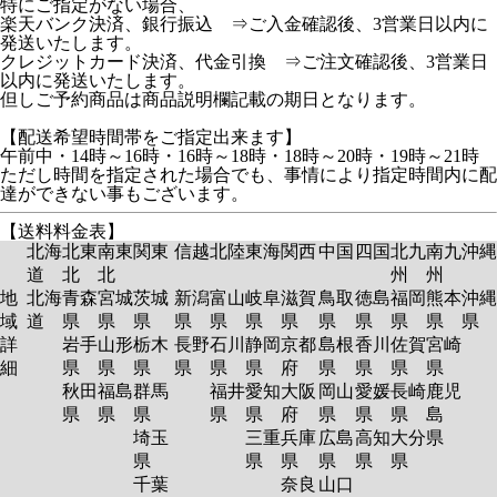
特にご指定がない場合、
楽天バンク決済、銀行振込 ⇒ご入金確認後、3営業日以内に
発送いたします。
クレジットカード決済、代金引換 ⇒ご注文確認後、3営業日
以内に発送いたします。
但しご予約商品は商品説明欄記載の期日となります。
【配送希望時間帯をご指定出来ます】
午前中・14時～16時・16時～18時・18時～20時・19時～21時
ただし時間を指定された場合でも、事情により指定時間内に配
達ができない事もございます。
【送料料金表】
北海
北東
南東
関東
信越
北陸
東海
関西
中国
四国
北九
南九
沖縄
道
北
北
州
州
地
北海
青森
宮城
茨城
新潟
富山
岐阜
滋賀
鳥取
徳島
福岡
熊本
沖縄
域
道
県
県
県
県
県
県
県
県
県
県
県
県
詳
岩手
山形
栃木
長野
石川
静岡
京都
島根
香川
佐賀
宮崎
細
県
県
県
県
県
県
府
県
県
県
県
秋田
福島
群馬
福井
愛知
大阪
岡山
愛媛
長崎
鹿児
県
県
県
県
県
府
県
県
県
島
埼玉
三重
兵庫
広島
高知
大分
県
県
県
県
県
県
県
千葉
奈良
山口