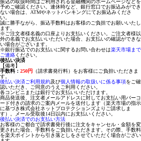
振込の取扱時間はご利用される金融機関のホームページなどを
予めご確認ください。連休時など、銀行窓口でお振込みができ
ない場合は、ATMやネットバンキングにてお振込みくださ
い。
誠に勝手ながら、振込手数料はお客様のご負担でお願いいたし
ます。
※ご注文者様名義の口座よりお支払いください。ご注文者様以
外の名義でお支払いいただいた場合、お支払いの確認ができな
い場合がございます。
※銀行振込でのお支払いに関するお問い合わせは
楽天市場まで
ご連絡
ください。
後払い決済
【備考】
手数料：
250円
（請求書発行料）をお客様にご負担いただきま
す。
後払い決済ご利用規約
及び
個人情報の取扱いに係る事項
をご確
認いただき、ご同意のうえご利用ください。
各コンビニまたは銀行でお支払いいただけます。
商品発送後、注文者メールアドレスに対してお支払い用バーコ
ード付きの請求のご案内メールを送付します（楽天市場の指示
に基づき株式会社ネットプロテクションズよりご請求しま
す）。メール受取後14日以内にお支払いください。
後払い決済でのお支払い方法
お客様のご都合で請求書発行後に注文をキャンセル・金額を変
更された場合、手数料をご負担いただきます。その際、手数料
を楽天ポイントから引き落としをさせていただく場合がござい
ます。