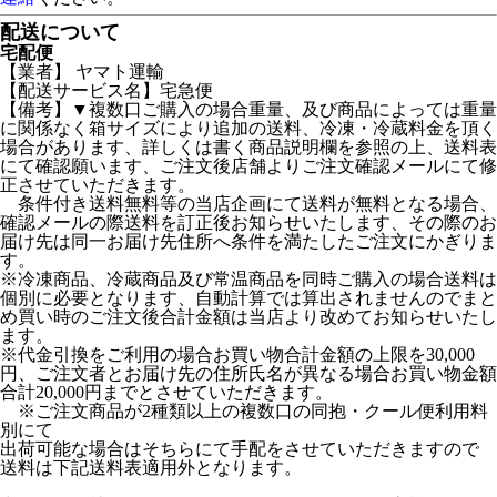
配送について
宅配便
【業者】 ヤマト運輸
【配送サービス名】宅急便
【備考】▼複数口ご購入の場合重量、及び商品によっては重量
に関係なく箱サイズにより追加の送料、冷凍・冷蔵料金を頂く
場合があります、詳しくは書く商品説明欄を参照の上、送料表
にて確認願います、ご注文後店舗よりご注文確認メールにて修
正させていただきます。
条件付き送料無料等の当店企画にて送料が無料となる場合、
確認メールの際送料を訂正後お知らせいたします、その際のお
届け先は同一お届け先住所へ条件を満たしたご注文にかぎりま
す。
※冷凍商品、冷蔵商品及び常温商品を同時ご購入の場合送料は
個別に必要となります、自動計算では算出されませんのでまと
め買い時のご注文後合計金額は当店より改めてお知らせいたし
ます。
※代金引換をご利用の場合お買い物合計金額の上限を30,000
円、ご注文者とお届け先の住所氏名が異なる場合お買い物金額
合計20,000円までとさせていただきます。
※ご注文商品が2種類以上の複数口の同抱・クール便利用料
別にて
出荷可能な場合はそちらにて手配をさせていただきますので
送料は下記送料表適用外となります。