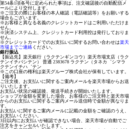
第54条1項各号に定められた事項は、注文確認後の自動配信メ
ールにより交付します。
※ご注文の際にお客様の本人確認（電話確認等）をお願いする
場合もございます。
※お客様と異なる名義のクレジットカードはご利用いただけま
せん。
※決済システム上、クレジットカード利用控は発行しておりま
せん。
※クレジットカードでのお支払いに関するお問い合わせは
楽天
市場までご連絡
ください。
銀行振込
【振込先】楽天銀行（ラクテンギンコウ）楽天市場支店（ラク
テンイチバシテン） 普通 2383678 ラクテン（タネカ゛シマラ
クテンイチハ゛テン
※この口座の権利は楽天グループ株式会社が保有しています。
【備考】
ご注文後、お支払いに関するご案内メールを楽天市場からお送
りいたします。
お支払い状況の確認後、発送手続きが開始いたします。
ショップが金額を変更した場合、お客様のご注文時と楽天市場
からのお支払いに関するご案内メール送信時で金額が異なりま
す。
お支払いに関するご案内メールに記載の金額をご確認のうえ、
お支払いください。
3日以内にお支払いが確認できない場合、楽天市場が自動でご
注文をキャンセルいたします。