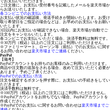
でお支払いいただけます。
ご注文後に、お支払い受付番号を記載したメールを楽天市場か
らお送りいたします。
各コンビニでのお支払い方法
お支払い状況の確認後、発送手続きが開始いたします。お受け
取り希望日をご指定の場合などは、お早めのお支払いをお願い
いたします。
3日以内にお支払いが確認できない場合、楽天市場が自動でご
注文をキャンセルいたします。
各コンビニでお支払いいただく場合、決済手数料は無料です。
※30万円（税込）以上のご注文にはご利用いただけません。
※ファミリーマート、ローソン等（前払）でのお支払いに関す
るお問い合わせは
楽天市場までご連絡
ください。
PayPal
【備考】
PayPalアカウントをお持ちのお客様のみご利用いただけます。
商品や注文数の追加をされる場合、改めて注文いただく必要が
あります。予めご了承ください。
PayPalでのお支払い方法
注文を確定するボタンを押す際に、お支払いの手続きをしてい
ただきます。
決済手数料は無料です。
※100万円（税込）以上のご注文にはご利用いただけません。
※PayPalアカウントをお持ちでない場合、PayPalアカウントを
作成ください。
※PayPalでのお支払いに関するお問い合わせは
楽天市場までご
連絡
ください。