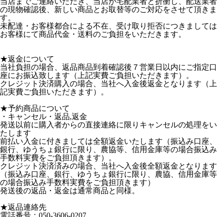
当店までご連絡いただき、当店が宅配業者と折衝し、配送業者
の現物確認後、新しい商品とお取替等のご対応をさせて頂きま
す。
未配達・お客様都合による不在、受け取り拒否につきましては
お客様にて商品代金・送料のご負担をいただきます。
★返金について
当社負担の場合、返品商品到着確認後７営業日以内にご指定口
座にお振込致します（上記実費ご負担いただきます）。
クレジット決済購入の場合、当社へ入金後返金となります（上
記実費ご負担いただきます）。
★予約商品について
・キャンセル・返品,返金
発送以前に購入者からの直接連絡に限りキャンセルの処理をい
たします
前払い入金に付きましては全額返金いたします（振込み口座、
銀行、ゆうちょ銀行に限り、農協等、信用金庫等の場合振込み
手数料実費をご負担頂きます）。
クレジット決済済みの場合、当社へ入金後全額返金となります
（振込み口座、銀行、ゆうちょ銀行に限り、農協、信用金庫等
の場合振込み手数料実費をご負担頂きます）
発送後の返品・返金は通常商品と同様。
★返品連絡先
電話番号：050-3606-0207