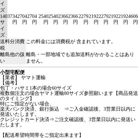
イ
ズ
140
3734
2704
2704
2540
2540
2366
2366
2279
2192
2279
2192
2192
4606
サ
円
円
円
円
円
円
円
円
円
円
円
円
円
イ
ズ
送料分消費
この料金には消費税が 含まれています。
税
離島他の扱
離島・一部地域でも追加送料がかかることはあり
い
ません。
小型宅配便
【業者】 ヤマト運輸
【備考】
包丁・ハサミ1本の場合60サイズ
複数個注文の場合ヤマト運輸80サイズ参照願います【商品発送
のタイミング】
特にご指定がない場合、
楽天バンク決済、銀行振込 ⇒ご入金確認後、3営業日以内に
発送いたします。
クレジットカード決済⇒ご注文確認後、3営業日以内に発送い
たします。
【配送希望時間帯をご指定出来ます】