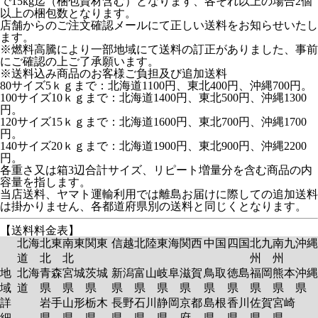
で15kg迄（梱包資材含む）となります、各それ以上の場合2個
以上の梱包数となります。
店舗からのご注文確認メールにて正しい送料をお知らせいたし
ます。
※燃料高騰により一部地域にて送料の訂正がありました、事前
にご確認の上ご了承願います。
※送料込み商品のお客様ご負担及び追加送料
80サイズ5ｋｇまで：北海道1100円、東北400円、沖縄700円。
100サイズ10ｋｇまで：北海道1400円、東北500円、沖縄1300
円。
120サイズ15ｋｇまで：北海道1600円、東北700円、沖縄1700
円。
140サイズ20ｋｇまで：北海道1900円、東北900円、沖縄2200
円。
各重さ又は箱3辺合計サイズ、リピート増量分を含む商品の内
容量を指します。
当店送料、ヤマト運輸利用では離島お届けに際しての追加送料
は掛かりません、各都道府県別の送料と同じくとなります。
【送料料金表】
北海
北東
南東
関東
信越
北陸
東海
関西
中国
四国
北九
南九
沖縄
道
北
北
州
州
地
北海
青森
宮城
茨城
新潟
富山
岐阜
滋賀
鳥取
徳島
福岡
熊本
沖縄
域
道
県
県
県
県
県
県
県
県
県
県
県
県
詳
岩手
山形
栃木
長野
石川
静岡
京都
島根
香川
佐賀
宮崎
細
県
県
県
県
県
県
府
県
県
県
県