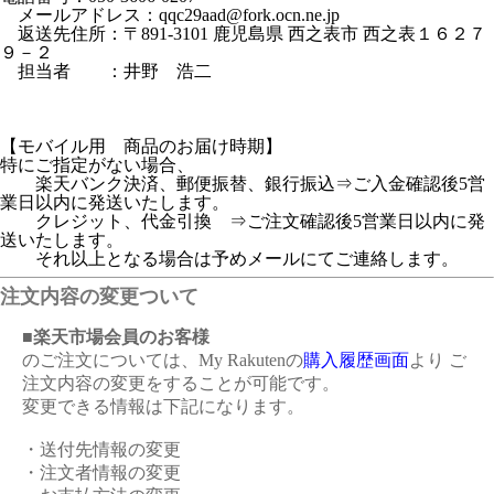
メールアドレス：qqc29aad@fork.ocn.ne.jp
返送先住所：〒891-3101 鹿児島県 西之表市 西之表１６２７
９－２
担当者 ：井野 浩二
【モバイル用 商品のお届け時期】
特にご指定がない場合、
楽天バンク決済、郵便振替、銀行振込⇒ご入金確認後5営
業日以内に発送いたします。
クレジット、代金引換 ⇒ご注文確認後5営業日以内に発
送いたします。
それ以上となる場合は予めメールにてご連絡します。
注文内容の変更ついて
■楽天市場会員のお客様
のご注文については、My Rakutenの
購入履歴画面
より ご
注文内容の変更をすることが可能です。
変更できる情報は下記になります。
・送付先情報の変更
・注文者情報の変更