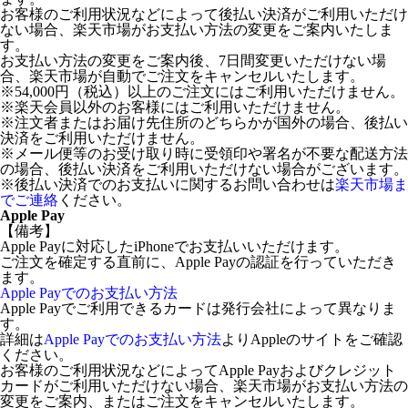
お客様のご利用状況などによって後払い決済がご利用いただけ
ない場合、楽天市場がお支払い方法の変更をご案内いたしま
す。
お支払い方法の変更をご案内後、7日間変更いただけない場
合、楽天市場が自動でご注文をキャンセルいたします。
※54,000円（税込）以上のご注文にはご利用いただけません。
※楽天会員以外のお客様にはご利用いただけません。
※注文者またはお届け先住所のどちらかが国外の場合、後払い
決済をご利用いただけません。
※メール便等のお受け取り時に受領印や署名が不要な配送方法
の場合、後払い決済をご利用いただけない場合がございます。
※後払い決済でのお支払いに関するお問い合わせは
楽天市場ま
でご連絡
ください。
Apple Pay
【備考】
Apple Payに対応したiPhoneでお支払いいただけます。
ご注文を確定する直前に、Apple Payの認証を行っていただき
ます。
Apple Payでのお支払い方法
Apple Payでご利用できるカードは発行会社によって異なりま
す。
詳細は
Apple Payでのお支払い方法
よりAppleのサイトをご確認
ください。
お客様のご利用状況などによってApple Payおよびクレジット
カードがご利用いただけない場合、楽天市場がお支払い方法の
変更をご案内、またはご注文をキャンセルいたします。