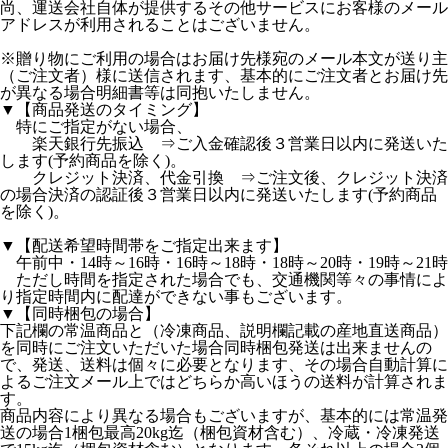
尚、運送会社自体が提供するその他サービスにお客様のメール
アドレスが利用されることはございません。
※贈り物にご利用の場合はお届け先様宛のメール本文が送り主
（ご注文者）様に送信されます、基本的にご注文者とお届け先
が異なる場合明細書等は同抱いたしません。
▼【商品発送のタイミング】
特にご指定がない場合、
楽天銀行先振込 ⇒ご入金確認後３営業日以内に発送いた
します(予約商品を除く)。
クレジット決済、代金引換 ⇒ご注文後、クレジット決済
の場合決済の認証後３営業日以内に発送いたします(予約商品
を除く)。
▼【配送希望時間帯をご指定出来ます】
午前中・14時～16時・16時～18時・18時～20時・19時～21時
ただし時間を指定された場合でも、交通機関等々の事情によ
り指定時間内に配達ができない事もございます。
▼【同時梱包の場合】
下記欄の常温商品と（冷凍商品、説明欄記載の産地直送商品）
を同時にご注文いただいた場合同時梱包発送は出来ませんの
で、発送、送料は個々に必要となります、その場合自動計算に
よるご注文メール上ではどちらか高いほうの送料が計算されま
す。
商品内容により異なる場合もございますが、基本的には常温発
送の場合1梱包最高20kg迄（梱包資材含む）、冷蔵・冷凍発送