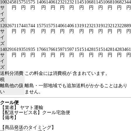
100
2458
1575
1575
1406
1406
1232
1232
1145
1068
1145
1068
1068
2344
サ
円
円
円
円
円
円
円
円
円
円
円
円
円
イ
ズ
120
2671
1744
1744
1575
1575
1406
1406
1319
1232
1319
1232
1232
2889
サ
円
円
円
円
円
円
円
円
円
円
円
円
円
イ
ズ
140
2916
1935
1935
1766
1766
1597
1597
1515
1428
1515
1428
1428
3461
サ
円
円
円
円
円
円
円
円
円
円
円
円
円
イ
ズ
送料分消費
この料金には消費税が 含まれています。
税
離島他の扱
離島・一部地域でも追加送料がかかることはあり
い
ません。
クール便
【業者】 ヤマト運輸
【配送サービス名】クール宅急便
【備考】
【商品発送のタイミング】