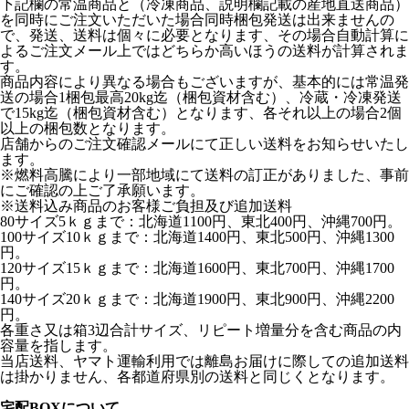
下記欄の常温商品と（冷凍商品、説明欄記載の産地直送商品）
を同時にご注文いただいた場合同時梱包発送は出来ませんの
で、発送、送料は個々に必要となります、その場合自動計算に
よるご注文メール上ではどちらか高いほうの送料が計算されま
す。
商品内容により異なる場合もございますが、基本的には常温発
送の場合1梱包最高20kg迄（梱包資材含む）、冷蔵・冷凍発送
で15kg迄（梱包資材含む）となります、各それ以上の場合2個
以上の梱包数となります。
店舗からのご注文確認メールにて正しい送料をお知らせいたし
ます。
※燃料高騰により一部地域にて送料の訂正がありました、事前
にご確認の上ご了承願います。
※送料込み商品のお客様ご負担及び追加送料
80サイズ5ｋｇまで：北海道1100円、東北400円、沖縄700円。
100サイズ10ｋｇまで：北海道1400円、東北500円、沖縄1300
円。
120サイズ15ｋｇまで：北海道1600円、東北700円、沖縄1700
円。
140サイズ20ｋｇまで：北海道1900円、東北900円、沖縄2200
円。
各重さ又は箱3辺合計サイズ、リピート増量分を含む商品の内
容量を指します。
当店送料、ヤマト運輸利用では離島お届けに際しての追加送料
は掛かりません、各都道府県別の送料と同じくとなります。
宅配BOXについて