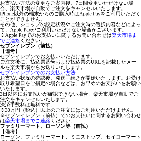
お支払い方法の変更をご案内後、7日間変更いただけない場
合、楽天市場が自動でご注文をキャンセルいたします。
iPhone以外の端末からのご購入時はApple Payをご利用いただく
ことができません。
その他、ショップの設定状況やご注文時の選択内容などによっ
て、Apple Payがご利用いただけない場合がございます。
※Apple Payでのお支払いに関するお問い合わせは
楽天市場ま
でご連絡
ください。
セブンイレブン（前払）
【備考】
セブンイレブンでお支払いいただけます。
ご注文後に、払込票番号および払込票のURLを記載したメー
ルを楽天市場からお送りいたします。
セブンイレブンでのお支払い方法
お支払い状況の確認後、発送手続きが開始いたします。お受け
取り希望日をご指定の場合などは、お早めのお支払いをお願い
いたします。
3日以内にお支払いが確認できない場合、楽天市場が自動でご
注文をキャンセルいたします。
決済手数料は無料です。
※30万円（税込）以上のご注文にはご利用いただけません。
※セブンイレブン（前払）でのお支払いに関するお問い合わせ
は
楽天市場までご連絡
ください。
ファミリーマート、ローソン等（前払）
【備考】
ローソン、ファミリーマート、ミニストップ、セイコーマート