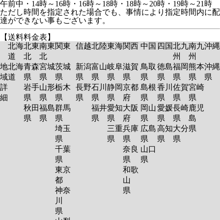
午前中・14時～16時・16時～18時・18時～20時・19時～21時
ただし時間を指定された場合でも、事情により指定時間内に配
達ができない事もございます。
【送料料金表】
北海
北東
南東
関東
信越
北陸
東海
関西
中国
四国
北九
南九
沖縄
道
北
北
州
州
地
北海
青森
宮城
茨城
新潟
富山
岐阜
滋賀
鳥取
徳島
福岡
熊本
沖縄
域
道
県
県
県
県
県
県
県
県
県
県
県
県
詳
岩手
山形
栃木
長野
石川
静岡
京都
島根
香川
佐賀
宮崎
細
県
県
県
県
県
県
府
県
県
県
県
秋田
福島
群馬
福井
愛知
大阪
岡山
愛媛
長崎
鹿児
県
県
県
県
県
府
県
県
県
島
埼玉
三重
兵庫
広島
高知
大分
県
県
県
県
県
県
県
千葉
奈良
山口
県
県
県
東京
和歌
都
山
神奈
県
川
県