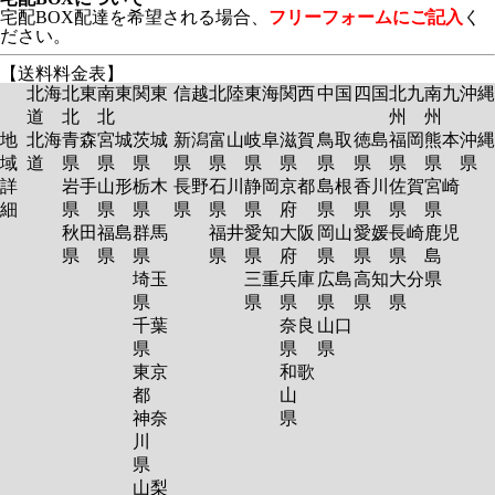
宅配BOX配達を希望される場合、
フリーフォームにご記入
く
ださい。
【送料料金表】
北海
北東
南東
関東
信越
北陸
東海
関西
中国
四国
北九
南九
沖縄
道
北
北
州
州
地
北海
青森
宮城
茨城
新潟
富山
岐阜
滋賀
鳥取
徳島
福岡
熊本
沖縄
域
道
県
県
県
県
県
県
県
県
県
県
県
県
詳
岩手
山形
栃木
長野
石川
静岡
京都
島根
香川
佐賀
宮崎
細
県
県
県
県
県
県
府
県
県
県
県
秋田
福島
群馬
福井
愛知
大阪
岡山
愛媛
長崎
鹿児
県
県
県
県
県
府
県
県
県
島
埼玉
三重
兵庫
広島
高知
大分
県
県
県
県
県
県
県
千葉
奈良
山口
県
県
県
東京
和歌
都
山
神奈
県
川
県
山梨