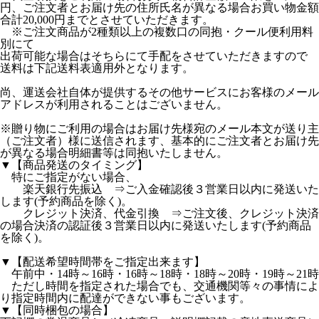
円、ご注文者とお届け先の住所氏名が異なる場合お買い物金額
合計20,000円までとさせていただきます。
※ご注文商品が2種類以上の複数口の同抱・クール便利用料
別にて
出荷可能な場合はそちらにて手配をさせていただきますので
送料は下記送料表適用外となります。
尚、運送会社自体が提供するその他サービスにお客様のメール
アドレスが利用されることはございません。
※贈り物にご利用の場合はお届け先様宛のメール本文が送り主
（ご注文者）様に送信されます、基本的にご注文者とお届け先
が異なる場合明細書等は同抱いたしません。
▼【商品発送のタイミング】
特にご指定がない場合、
楽天銀行先振込 ⇒ご入金確認後３営業日以内に発送いた
します(予約商品を除く)。
クレジット決済、代金引換 ⇒ご注文後、クレジット決済
の場合決済の認証後３営業日以内に発送いたします(予約商品
を除く)。
▼【配送希望時間帯をご指定出来ます】
午前中・14時～16時・16時～18時・18時～20時・19時～21時
ただし時間を指定された場合でも、交通機関等々の事情によ
り指定時間内に配達ができない事もございます。
▼【同時梱包の場合】