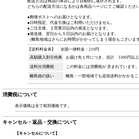
配送方法は商品の厚みにより自動的に選択されます。
どちらの配送方法になるかは各商品ページにてご確認くださ
●郵便ポストへのお届けとなります。
●日時指定、代金引換はご利用いただけません。
●ご注文後、２営業日以内の発送となります。
●発送後、翌日から５日以内のお届けとなります。
（離島地域はさらにお時間がかかってしまう場合もございま
【送料料金表】
全国一律料金：210円
高額購入割引特典
お届け先１件につき、合計 3300円以
送料分消費税
この料金には消費税が 含まれています
離島他の扱い
離島・一部地域でも追加送料がかかるこ
消費税について
表示価格は全て税別価格です。
キャンセル・返品・交換について
【キャンセルについて】