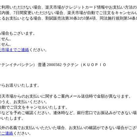
ご利用いただけない場合、楽天市場がクレジットカード情報やお支払い方法の
案内後、7日間変更いただけない場合、楽天市場が自動でご注文をキャンセル
るお支払いとなる場合、割賦販売法第30条2の3第4項、同法施行規則第54
る場合もございます。
ません。
ません。
天市場までご連絡
ください。
イチバシテン） 普通 2000582 ラクテン（ＫＵＯＰＩＯ
。
からお送りいたします。
。
楽天市場からのお支払いに関するご案内メール送信時で金額が異なります。
のうえ、お支払いください。
自動でご注文をキャンセルいたします。
ジなどを予めご確認ください。連休時など、銀行窓口でお振込みができない場
いいたします。
以外の名義でお支払いいただいた場合、お支払いの確認ができない場合がござ
でご連絡
ください。