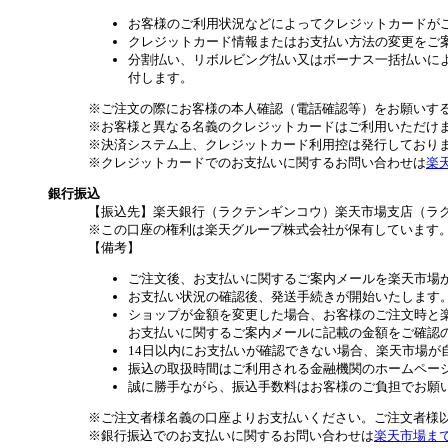
お客様のご利用状況などによってクレジットカードが
クレジットカード情報またはお支払い方法の変更をご
分割払い、リボルビング払い又はボーナス一括払いによ
付します。
※ご注文の際にお客様の本人確認（電話確認等）をお願いす
※お客様と異なる名義のクレジットカードはご利用いただけ
※決済システム上、クレジットカード利用控は発行しており
※クレジットカードでのお支払いに関するお問い合わせは
楽
銀行振込
【振込先】楽天銀行（ラクテンギンコウ）楽天市場支店（ラクテン
※この口座の権利は楽天グループ株式会社が保有しています
【備考】
ご注文後、お支払いに関するご案内メールを楽天市場
お支払い状況の確認後、発送手続きが開始いたします
ショップが金額を変更した場合、お客様のご注文時と
お支払いに関するご案内メールに記載の金額をご確認
14日以内にお支払いが確認できない場合、楽天市場が
振込の取扱時間はご利用される金融機関のホームペー
誠に勝手ながら、振込手数料はお客様のご負担でお願
※ご注文者様名義の口座よりお支払いください。ご注文者様
※銀行振込でのお支払いに関するお問い合わせは
楽天市場ま