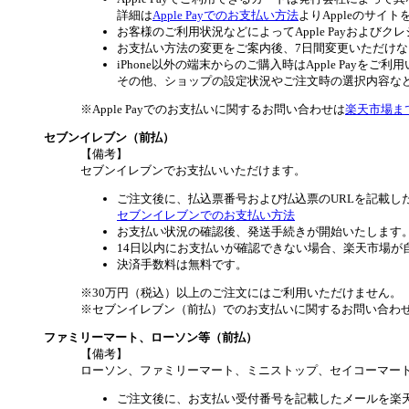
詳細は
Apple Payでのお支払い方法
よりAppleのサイ
お客様のご利用状況などによってApple Payおよ
お支払い方法の変更をご案内後、7日間変更いただけ
iPhone以外の端末からのご購入時はApple Payを
その他、ショップの設定状況やご注文時の選択内容などに
※Apple Payでのお支払いに関するお問い合わせは
楽天市場ま
セブンイレブン（前払）
【備考】
セブンイレブンでお支払いいただけます。
ご注文後に、払込票番号および払込票のURLを記載し
セブンイレブンでのお支払い方法
お支払い状況の確認後、発送手続きが開始いたします
14日以内にお支払いが確認できない場合、楽天市場が
決済手数料は無料です。
※30万円（税込）以上のご注文にはご利用いただけません。
※セブンイレブン（前払）でのお支払いに関するお問い合わ
ファミリーマート、ローソン等（前払）
【備考】
ローソン、ファミリーマート、ミニストップ、セイコーマー
ご注文後に、お支払い受付番号を記載したメールを楽