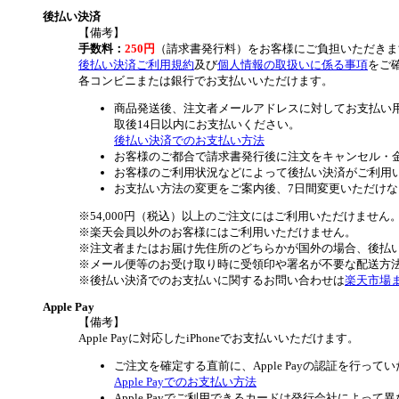
後払い決済
【備考】
手数料：
250円
（請求書発行料）をお客様にご負担いただきま
後払い決済ご利用規約
及び
個人情報の取扱いに係る事項
をご
各コンビニまたは銀行でお支払いいただけます。
商品発送後、注文者メールアドレスに対してお支払い
取後14日以内にお支払いください。
後払い決済でのお支払い方法
お客様のご都合で請求書発行後に注文をキャンセル・
お客様のご利用状況などによって後払い決済がご利用
お支払い方法の変更をご案内後、7日間変更いただけ
※54,000円（税込）以上のご注文にはご利用いただけません
※楽天会員以外のお客様にはご利用いただけません。
※注文者またはお届け先住所のどちらかが国外の場合、後払
※メール便等のお受け取り時に受領印や署名が不要な配送方
※後払い決済でのお支払いに関するお問い合わせは
楽天市場
Apple Pay
【備考】
Apple Payに対応したiPhoneでお支払いいただけます。
ご注文を確定する直前に、Apple Payの認証を行って
Apple Payでのお支払い方法
Apple Payでご利用できるカードは発行会社によって