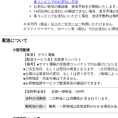
各コンビニでのお支払い方法
お支払い状況の確認後、発送手続きが開始いたします
14日以内にお支払いが確認できない場合、楽天市場が
各コンビニでお支払いいただく場合、決済手数料は無
※30万円（税込）以上のご注文にはご利用いただけません。
※ファミリーマート、ローソン等（前払）でのお支払いに関
配送について
小型宅配便
【業者】 ヤマト運輸
【配送サービス名】宅急便コンパクト
【備考】●ヤマト運輸の宅急便コンパクトでのお届けになりま
●ご注文当日、もしくは翌日の発送となります。（土日祝日は
●お届けは発送日の翌日、もしくは翌々日です。（地域によっ
●日時指定・代金引換はできません。
●お荷物追跡サービスで配達状況の確認ができます。
【送料料金表】
全国一律料金：500円
送料分消費税
この料金には消費税が 含まれています。
離島他の扱い
離島・一部地域は追加送料がかかる場合があ