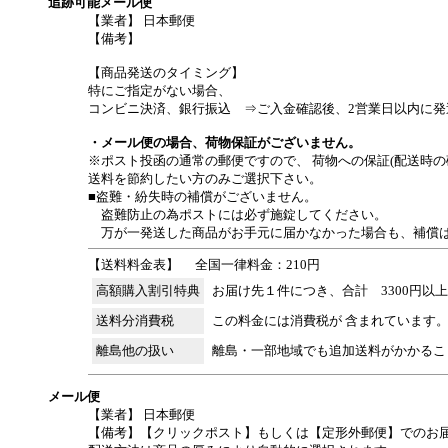
追跡可能メール便
【業者】 日本郵便
【備考】
【商品発送のタイミング】
特にご指定がない場合、
コンビニ決済、銀行振込 ⇒ご入金確認後、2営業日以内に発
・メール便の場合、荷物保証がございません。
※ポスト投函の通常の郵便ですので、 荷物への保証(配送時の
送料を節約したい方のみご選択下さい。
■盗難・紛失時の補償がございません。
盗難防止の為ポストには必ず施錠してください。
万が一発送した商品がお手元に届かなかった場合も、補償は
【送料料金表】
全国一律料金：210円
高額購入割引特典
お届け先１件につき、合計 3300円以
送料分消費税
この料金には消費税が 含まれています
離島他の扱い
離島・一部地域でも追加送料がかかるこ
メール便
【業者】 日本郵便
【備考】【クリックポスト】もしくは【定形外郵便】でのお