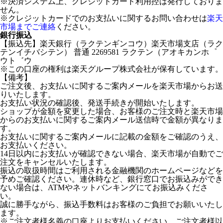
※決済システム上、クレジットカード利用控は発行しておりま
せん。
※クレジットカードでのお支払いに関するお問い合わせは
楽天
市場までご連絡
ください。
銀行振込
【振込先】楽天銀行（ラクテンギンコウ）楽天市場支店（ラク
テンイチバシテン） 普通 2269581 ラクテン（アオキカンホ゜
ウト゛ウ
※この口座の権利は楽天グループ株式会社が保有しています。
【備考】
ご注文後、お支払いに関するご案内メールを楽天市場からお送
りいたします。
お支払い状況の確認後、発送手続きが開始いたします。
ショップが金額を変更した場合、お客様のご注文時と楽天市場
からのお支払いに関するご案内メール送信時で金額が異なりま
す。
お支払いに関するご案内メールに記載の金額をご確認のうえ、
お支払いください。
14日以内にお支払いが確認できない場合、楽天市場が自動でご
注文をキャンセルいたします。
振込の取扱時間はご利用される金融機関のホームページなどを
予めご確認ください。連休時など、銀行窓口でお振込みができ
ない場合は、ATMやネットバンキングにてお振込みくださ
い。
誠に勝手ながら、振込手数料はお客様のご負担でお願いいたし
ます。
※ご注文者様名義の口座よりお支払いください。ご注文者様以