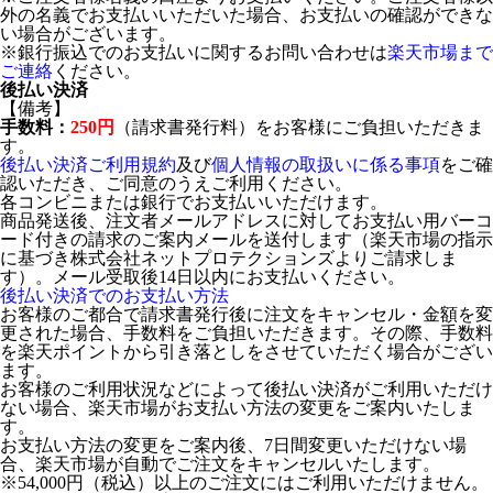
外の名義でお支払いいただいた場合、お支払いの確認ができな
い場合がございます。
※銀行振込でのお支払いに関するお問い合わせは
楽天市場まで
ご連絡
ください。
後払い決済
【備考】
手数料：
250円
（請求書発行料）をお客様にご負担いただきま
す。
後払い決済ご利用規約
及び
個人情報の取扱いに係る事項
をご確
認いただき、ご同意のうえご利用ください。
各コンビニまたは銀行でお支払いいただけます。
商品発送後、注文者メールアドレスに対してお支払い用バーコ
ード付きの請求のご案内メールを送付します（楽天市場の指示
に基づき株式会社ネットプロテクションズよりご請求しま
す）。メール受取後14日以内にお支払いください。
後払い決済でのお支払い方法
お客様のご都合で請求書発行後に注文をキャンセル・金額を変
更された場合、手数料をご負担いただきます。その際、手数料
を楽天ポイントから引き落としをさせていただく場合がござい
ます。
お客様のご利用状況などによって後払い決済がご利用いただけ
ない場合、楽天市場がお支払い方法の変更をご案内いたしま
す。
お支払い方法の変更をご案内後、7日間変更いただけない場
合、楽天市場が自動でご注文をキャンセルいたします。
※54,000円（税込）以上のご注文にはご利用いただけません。