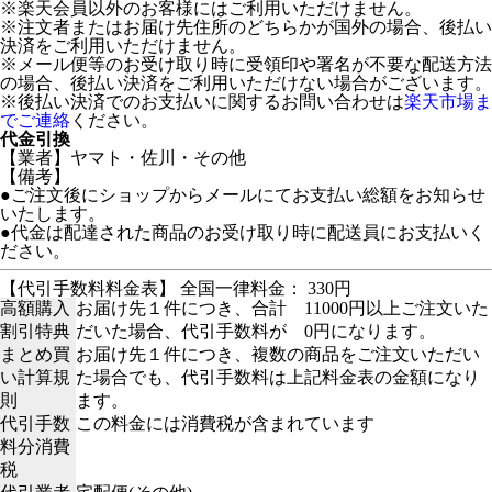
※楽天会員以外のお客様にはご利用いただけません。
※注文者またはお届け先住所のどちらかが国外の場合、後払い
決済をご利用いただけません。
※メール便等のお受け取り時に受領印や署名が不要な配送方法
の場合、後払い決済をご利用いただけない場合がございます。
※後払い決済でのお支払いに関するお問い合わせは
楽天市場ま
でご連絡
ください。
代金引換
【業者】ヤマト・佐川・その他
【備考】
●ご注文後にショップからメールにてお支払い総額をお知らせ
いたします。
●代金は配達された商品のお受け取り時に配送員にお支払いく
ださい。
【代引手数料料金表】 全国一律料金： 330円
高額購入
お届け先１件につき、合計 11000円以上ご注文いた
割引特典
だいた場合、代引手数料が 0円になります。
まとめ買
お届け先１件につき、複数の商品をご注文いただい
い計算規
た場合でも、代引手数料は上記料金表の金額になり
則
ます。
代引手数
この料金には消費税が含まれています
料分消費
税