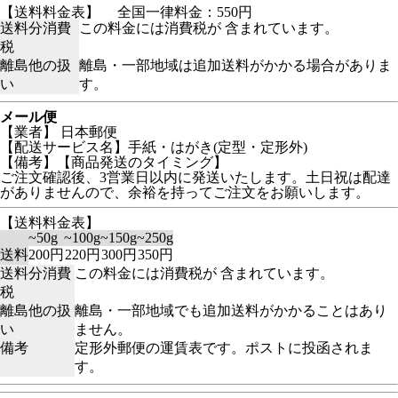
【送料料金表】
全国一律料金：550円
送料分消費
この料金には消費税が 含まれています。
税
離島他の扱
離島・一部地域は追加送料がかかる場合がありま
い
す。
メール便
【業者】 日本郵便
【配送サービス名】手紙・はがき(定型・定形外)
【備考】【商品発送のタイミング】
ご注文確認後、3営業日以内に発送いたします。土日祝は配達
がありませんので、余裕を持ってご注文をお願いします。
【送料料金表】
~50g
~100g
~150g
~250g
送料
200円
220円
300円
350円
送料分消費
この料金には消費税が 含まれています。
税
離島他の扱
離島・一部地域でも追加送料がかかることはあり
い
ません。
備考
定形外郵便の運賃表です。ポストに投函されま
す。