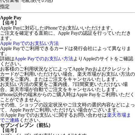
代引業者
宅配便(その他)
指定
Apple Pay
【備考】
Apple Payに対応したiPhoneでお支払いいただけます。
ご注文を確定する直前に、Apple Payの認証を行っていただき
ます。
Apple Payでのお支払い方法
Apple Payでご利用できるカードは発行会社によって異なりま
す。
詳細は
Apple Payでのお支払い方法
よりAppleのサイトをご確認
ください。
お客様のご利用状況などによってApple Payおよびクレジット
カードがご利用いただけない場合、楽天市場がお支払い方法の
変更をご案内、またはご注文をキャンセルいたします。
お支払い方法の変更をご案内後、7日間変更いただけない場
合、楽天市場が自動でご注文をキャンセルいたします。
iPhone以外の端末からのご購入時はApple Payをご利用いただく
ことができません。
その他、ショップの設定状況やご注文時の選択内容などによっ
て、Apple Payがご利用いただけない場合がございます。
※Apple Payでのお支払いに関するお問い合わせは
楽天市場ま
でご連絡
ください。
セブンイレブン（前払）
【備考】