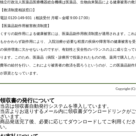
独立行政法人医薬品医療機器総合機構は医薬品、生物由来製品による健康被害の救
【救済制度相談窓口】
電話 0120-149-931（相談受付 月曜～金曜 9:00-17:00）
【医薬品副作用被害救済制度】
くすりの副作用による健康被害には、医薬品副作用救済制度が適用されます。これ
もかかわらず副作用により、 入院治療が必要な程度の疾病や障害等の健康被害を
の保持増進に欠かせないものですが、有効性と安全性のバランスの上に成り立って
ります。このため、医薬品（病院・診療所で投薬されたものの他、薬局で購入した
費等の給付を行い、これにより被害者の救済を図ろうというのが、この医薬品副作
が原資となっています。
Copyright (
領収書の発行について
当店は領収書自動発行システムを導入しています。
当店よりお送りするメール内に領収書ダウンロードリンクがご
ざいます。
商品発送完了後、必要に応じてダウンロードしてご利用くださ
い。