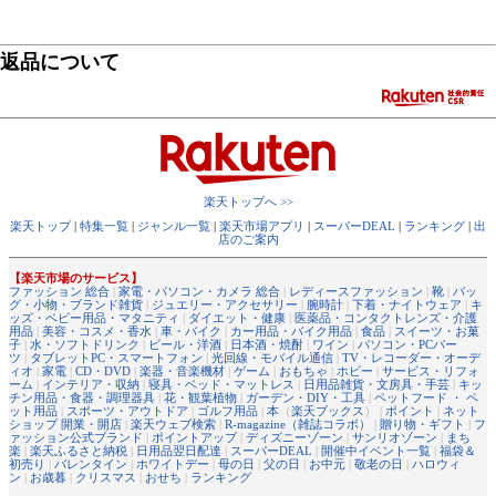
返品について
楽天トップへ >>
楽天トップ
|
特集一覧
|
ジャンル一覧
|
楽天市場アプリ
|
スーパーDEAL
|
ランキング
|
出
店のご案内
【楽天市場のサービス】
ファッション 総合
|
家電・パソコン・カメラ 総合
|
レディースファッション
|
靴
|
バッ
グ・小物・ブランド雑貨
|
ジュエリー・アクセサリー
|
腕時計
|
下着・ナイトウェア
|
キ
ッズ・ベビー用品・マタニティ
|
ダイエット・健康
|
医薬品・コンタクトレンズ・介護
用品
|
美容・コスメ・香水
|
車・バイク
|
カー用品・バイク用品
|
食品
|
スイーツ・お菓
子
|
水・ソフトドリンク
|
ビール・洋酒
|
日本酒・焼酎
|
ワイン
|
パソコン・PCパー
ツ
|
タブレットPC・スマートフォン
|
光回線・モバイル通信
|
TV・レコーダー・オーデ
ィオ
|
家電
|
CD・DVD
|
楽器・音楽機材
|
ゲーム
|
おもちゃ
|
ホビー
|
サービス・リフォ
ーム
|
インテリア・収納
|
寝具・ベッド・マットレス
|
日用品雑貨・文房具・手芸
|
キッ
チン用品・食器・調理器具
|
花・観葉植物
|
ガーデン・DIY・工具
|
ペットフード ・ ペ
ット用品
|
スポーツ・アウトドア
|
ゴルフ用品
|
本
（
楽天ブックス
） |
ポイント
|
ネット
ショップ 開業・開店
|
楽天ウェブ検索
|
R-magazine（雑誌コラボ）
|
贈り物・ギフト
|
フ
ァッション公式ブランド
|
ポイントアップ
|
ディズニーゾーン
|
サンリオゾーン
|
まち
楽
|
楽天ふるさと納税
|
日用品翌日配達
|
スーパーDEAL
|
開催中イベント一覧
|
福袋＆
初売り
|
バレンタイン
|
ホワイトデー
|
母の日
|
父の日
|
お中元
|
敬老の日
|
ハロウィ
ン
|
お歳暮
|
クリスマス
|
おせち
|
ランキング