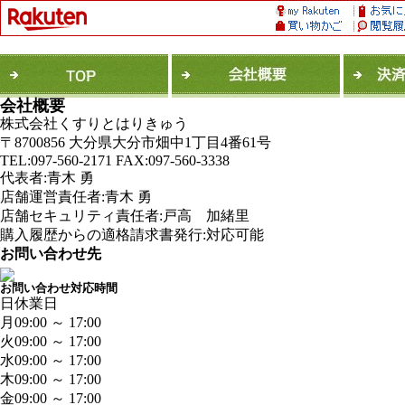
会社概要
株式会社くすりとはりきゅう
〒8700856 大分県大分市畑中1丁目4番61号
TEL:097-560-2171 FAX:097-560-3338
代表者:青木 勇
店舗運営責任者:青木 勇
店舗セキュリティ責任者:戸高 加緒里
購入履歴からの適格請求書発行:対応可能
お問い合わせ先
お問い合わせ対応時間
日
休業日
月
09:00 ～ 17:00
火
09:00 ～ 17:00
水
09:00 ～ 17:00
木
09:00 ～ 17:00
金
09:00 ～ 17:00