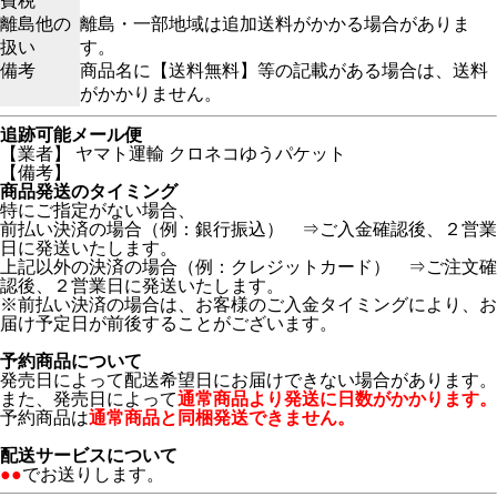
費税
離島他の
離島・一部地域は追加送料がかかる場合がありま
扱い
す。
備考
商品名に【送料無料】等の記載がある場合は、送料
がかかりません。
追跡可能メール便
【業者】 ヤマト運輸 クロネコゆうパケット
【備考】
商品発送のタイミング
特にご指定がない場合、
前払い決済の場合（例：銀行振込） ⇒ご入金確認後、２営業
日に発送いたします。
上記以外の決済の場合（例：クレジットカード） ⇒ご注文確
認後、２営業日に発送いたします。
※前払い決済の場合は、お客様のご入金タイミングにより、お
届け予定日が前後することがございます。
予約商品について
発売日によって配送希望日にお届けできない場合があります。
また、発売日によって
通常商品より発送に日数がかかります。
予約商品は
通常商品と同梱発送できません。
配送サービスについて
●●
でお送りします。