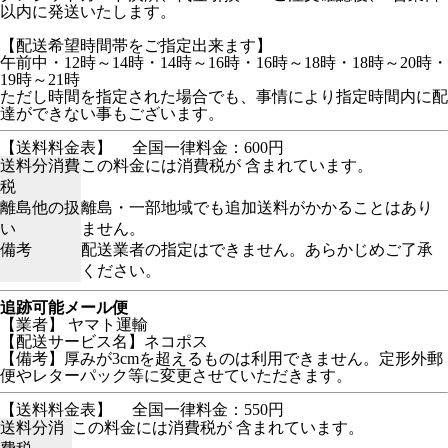
以内に発送いたします。
【配送希望時間帯をご指定出来ます】
午前中・12時～14時・14時～16時・16時～18時・18時～20時・
19時～21時
ただし時間を指定された場合でも、事情により指定時間内に配
達ができない事もございます。
【送料料金表】
全国一律料金：600円
送料分消費
この料金には消費税が 含まれています。
税
離島他の扱
離島・一部地域でも追加送料がかかることはあり
い
ません。
備考
配送業者の指定はできません。あらかじめご了承
ください。
追跡可能メール便
【業者】 ヤマト運輸
【配送サービス名】ネコポス
【備考】厚みが3cmを超えるものは利用できません。定形外郵
便やレターパック等に変更させていただきます。
【送料料金表】
全国一律料金：550円
送料分消
この料金には消費税が 含まれています。