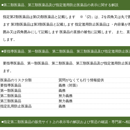
■第二類医薬品、第三類医薬品及び指定濫用防止医薬品の表示に関する解説
指定第2類医薬品は第(2)類医薬品と記載します ※「(2)」は、2を四角又は丸で
ます 第3類医薬品は第3類医薬品と記載します 指定濫用防止医薬品は ・内容量
囲み又は四角囲みにして記載します 医薬品の直接の被包に記載します。 また、
します。
■要指導医薬品、第一類医薬品、第二類医薬品、第三類医薬品及び指定濫用防止医
要指導医薬品、第一類医薬品、第二類医薬品、第三類医薬品及び指定濫用防止医
ます。
医薬品のリスク分類
質問がなくても行う情報提供
要指導医薬品
義務（対面）
第一類医薬品
義務
第二類医薬品
努力義務
第三類医薬品
努力義務
指定乱用防止医薬品
義務
■指定第二類医薬品の販売サイト上の表示等の解説および禁忌の確認・専門家へ相