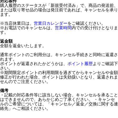
対応条件
購入履歴のステータスが「新規受付済み」で、商品の発送前、
または取り寄せ品の場合は発注前であれば、キャンセルを承り
ます。
※当店休業日は、
営業日カレンダー
をご確認ください。
※お電話でのキャンセルは、
営業時間
内での受け付けとなりま
す。
返金額
全額を返金いたします。
通常ポイントのご利用分は、キャンセル手続きと同時に返還さ
れます。
ポイントが返還されたかどうかは、
ポイント履歴
よりご確認下
さい。
※期間限定ポイントの利用期限を過ぎてからキャンセルや金額
修正が行われた場合、ポイントは失効扱いとなり、返還されま
せんのでご注意ください。
備考
・記載の対応条件等に該当しない場合、キャンセルを承ること
はできませんので、あらかじめご了承ください。 ・キャンセ
ルのご希望については、「キャンセル／返金／交換に関する連
絡先」へご相談ください。