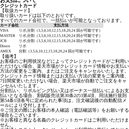
お支払について
クレジットカード
【取扱カード】
取り扱いカードは以下のとおりです。
すべてのカード会社で、一括払いが可能となっております。
カード会社
支払方法
VISA
リボ,分割（3,5,6,10,12,15,18,20,24 回が可能です）
MASTER
リボ,分割（3,5,6,10,12,15,18,20,24 回が可能です）
JCB
リボ,分割（3,5,6,10,12,15,18,20,24 回が可能です）
Diners
リボ
AMEX
分割（3,5,6,10,12,15,18,20,24 回が可能です）
【備考】
お客様のご利用状況などによってクレジットカードがご利用い
ただけない場合、楽天市場がクレジットカード情報やお支払い
方法の変更をご案内、またはご注文をキャンセルいたします。
クレジットカード情報またはお支払い方法の変更をご案内後、
7日間変更いただけない場合、楽天市場が自動でご注文をキャ
ンセルいたします。
分割払い、リボルビング払い又はボーナス一括払いによるお支
払いとなる場合、割賦販売法第30条2の3第4項、同法施行規則
第54条1項各号に定められた事項は、注文確認後の自動配信メ
ールにより交付します。
※ご注文の際にお客様の本人確認（電話確認等）をお願いする
場合もございます。
※お客様と異なる名義のクレジットカードはご利用いただけま
せん。