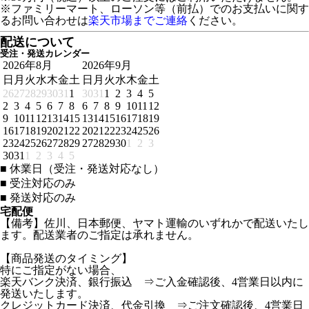
※ファミリーマート、ローソン等（前払）でのお支払いに関す
るお問い合わせは
楽天市場までご連絡
ください。
配送について
受注・発送カレンダー
2026年8月
2026年9月
日
月
火
水
木
金
土
日
月
火
水
木
金
土
26
27
28
29
30
31
1
30
31
1
2
3
4
5
2
3
4
5
6
7
8
6
7
8
9
10
11
12
9
10
11
12
13
14
15
13
14
15
16
17
18
19
16
17
18
19
20
21
22
20
21
22
23
24
25
26
23
24
25
26
27
28
29
27
28
29
30
1
2
3
30
31
1
2
3
4
5
■
休業日（受注・発送対応なし）
■
受注対応のみ
■
発送対応のみ
宅配便
【備考】佐川、日本郵便、ヤマト運輸のいずれかで配送いたし
ます。配送業者のご指定は承れません。
【商品発送のタイミング】
特にご指定がない場合、
楽天バンク決済、銀行振込 ⇒ご入金確認後、4営業日以内に
発送いたします。
クレジットカード決済、代金引換 ⇒ご注文確認後、4営業日