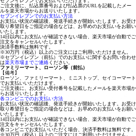
セブンイレブンでお支払いいただけます。
ご注文後に、払込票番号および払込票のURLを記載したメー
ルを楽天市場からお送りいたします。
セブンイレブンでのお支払い方法
お支払い状況の確認後、発送手続きが開始いたします。お受け
取り希望日をご指定の場合などは、お早めのお支払いをお願い
いたします。
14日以内にお支払いが確認できない場合、楽天市場が自動でご
注文をキャンセルいたします。
決済手数料は無料です。
※30万円（税込）以上のご注文にはご利用いただけません。
※セブンイレブン（前払）でのお支払いに関するお問い合わせ
は
楽天市場までご連絡
ください。
ファミリーマート、ローソン等（前払）
【備考】
ローソン、ファミリーマート、ミニストップ、セイコーマート
でお支払いいただけます。
ご注文後に、お支払い受付番号を記載したメールを楽天市場か
らお送りいたします。
各コンビニでのお支払い方法
お支払い状況の確認後、発送手続きが開始いたします。お受け
取り希望日をご指定の場合などは、お早めのお支払いをお願い
いたします。
14日以内にお支払いが確認できない場合、楽天市場が自動でご
注文をキャンセルいたします。
各コンビニでお支払いいただく場合、決済手数料は無料です。
※30万円（税込）以上のご注文にはご利用いただけません。