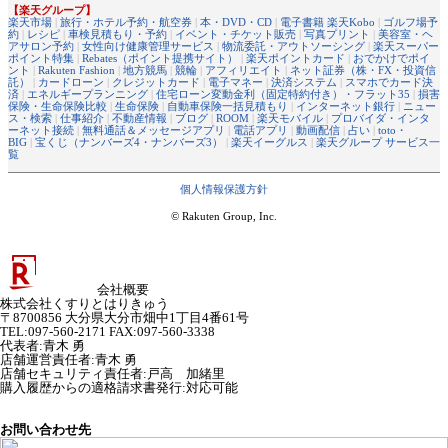
【楽天グループ】
楽天市場
|
旅行・ホテル予約・航空券
|
本・DVD・CD
|
電子書籍 楽天Kobo
|
ゴルフ場予
約
|
レシピ
|
車検見積もり・予約
|
イベント・チケット販売
|
写真プリント
|
美容室・ヘ
アサロン予約
|
女性向け健康管理サービス
|
物流委託・アウトソーシング
|
楽天スーパー
ポイント特集
|
Rebates（ポイント提携サイト）
|
楽天ポイントカード
|
おでかけでポイ
ント
|
Rakuten Fashion
|
地方競馬
|
競輪
|
アフィリエイト
|
ネット証券（株・FX・投資信
託）
|
カードローン
|
クレジットカード
|
電子マネー
|
決済システム
|
スマホでカード決
済
|
エネルギープランニング
|
住宅ローン変動金利（固定特約付き）・フラット35
|
損害
保険・生命保険比較
|
生命保険
|
自動車保険一括見積もり
|
インターネット銀行
|
ニュー
ス・検索
|
仕事紹介
|
不動産情報
|
ブログ
|
ROOM
|
楽天モバイル
|
プロバイダ・インタ
ーネット接続
|
無料通話＆メッセージアプリ
|
電話アプリ
|
動画配信
|
占い
|
toto・
BIG
|
宝くじ（ナンバーズ4・ナンバーズ3）
|
楽天イーグルス
|
楽天グループ サービス一
覧
個人情報保護方針
© Rakuten Group, Inc.
会社概要
株式会社くすりとはりきゅう
〒8700856 大分県大分市畑中1丁目4番61号
TEL:097-560-2171 FAX:097-560-3338
代表者
:
青木 勇
店舗運営責任者
:
青木 勇
店舗セキュリティ責任者
:
戸高 加緒里
購入履歴からの適格請求書発行:対応可能
お問い合わせ先