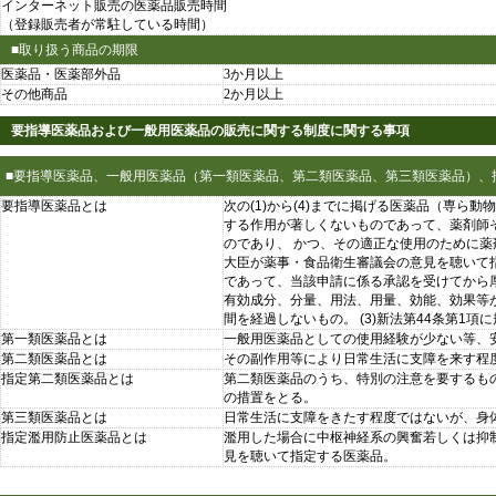
インターネット販売の医薬品販売時間
（登録販売者が常駐している時間）
■取り扱う商品の期限
医薬品・医薬部外品
3か月以上
その他商品
2か月以上
要指導医薬品および一般用医薬品の販売に関する制度に関する事項
■要指導医薬品、一般用医薬品（第一類医薬品、第二類医薬品、第三類医薬品）、
要指導医薬品とは
次の(1)から(4)までに掲げる医薬品（専
する作用が著しくないものであって、薬剤師
のであり、 かつ、その適正な使用のために
大臣が薬事・食品衛生審議会の意見を聴いて指
であって、当該申請に係る承認を受けてから厚
有効成分、分量、用法、用量、効能、効果等
間を経過しないもの。 (3)新法第44条第1項に
第一類医薬品とは
一般用医薬品としての使用経験が少ない等、
第二類医薬品とは
その副作用等により日常生活に支障を来す程
指定第二類医薬品とは
第二類医薬品のうち、特別の注意を要するも
の措置をとる。
第三類医薬品とは
日常生活に支障をきたす程度ではないが、身
指定濫用防止医薬品とは
濫用した場合に中枢神経系の興奮若しくは抑
見を聴いて指定する医薬品。