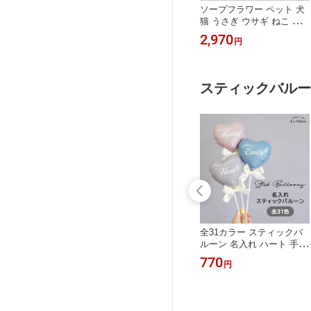
ー バルーン
くま ぬいぐるみ電報 ソー
ソープフラワー ペット 犬
バルーンフラ
プフラワー 母の日 花束 ぬ
猫 うさぎ ウサギ ねこ 誕
プレゼント 花
いぐるみ くま テディベア
生日 バルーン お悔やみ花
4,950
2,970
円
円
日 バルーン 結
ギフト お祝い 電報 結婚式
母の日 ペットの誕生日 贈
祝電 かわいい
おしゃれ 入籍祝い 誕生日
り物 お供え 愛犬 愛猫 命
ッセージカー
母の日 発表会 父の日 プロ
日 仏花 四十九日 初盆 お
無料 ルシアン
ポーズ バレンタイン イン
盆 法事 供養 法要 虹の橋
スティックバルー
テリア 即日出荷 あす楽 送
アレンジメント 開店祝い
料無料 ルシアン
バルーン 送料無料
アマグ 風船
スティックバルーン 可愛
全31カラー スティックバ
け デコレー
い猫ちゃん フォトプロッ
ルーン 名入れ ハート 手持
ースデー装飾
プス 風船 ネコ 誕生日 飾
ちバルーン 推し活 写真撮
440
770
円
円
り付け デコレーション バ
影 誕生日 風船 フォトプロ
ースデー装飾 1歳 ルシアン
ップス プロップス ハーフ
バースデー メンカラ ウェ
ディング 結婚式 完成品 女