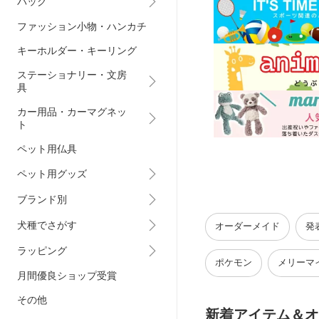
バッグ
ファッション小物・ハンカチ
キーホルダー・キーリング
ステーショナリー・文房
具
カー用品・カーマグネッ
ト
ペット用仏具
ペット用グッズ
ブランド別
犬種でさがす
オーダーメイド
発
ラッピング
ポケモン
メリーマ
月間優良ショップ受賞
その他
新着アイテム＆オ