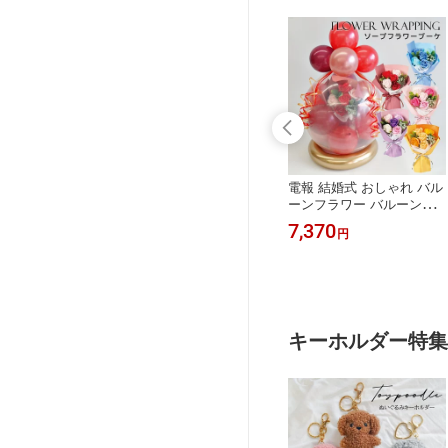
ピング ぬい
バルーンラッピング ピカ
電報 結婚式 おしゃれ バル
パーマリオ ギ
チュウ ピチュー イーブイ
ーンフラワー バルーンギ
 結婚式 発表会
コダック ヒトカゲ ゼニガ
フト 誕生日 バルーン 発表
7,480
7,370
円
円
入学 バースデー
メ ミュウ カビゴン ポケモ
会 大人 卒業式 バルーン
ージ ヨッシー
ン 電報 ぬいぐるみ 誕生日
成人式 お祝い 割る風船 サ
ーチ姫 任天堂
バルーン 発表会 卒業 入学
プライズ 演出 パーティー
 プレゼント
結婚式 クリスマス プレゼ
ソープフラワー ギフト 開
セージカード
ント お祝い ポケットモン
店祝い バルーン ルシアン
スター ポケモンGO グッズ
キーホルダー特集
ルシアン