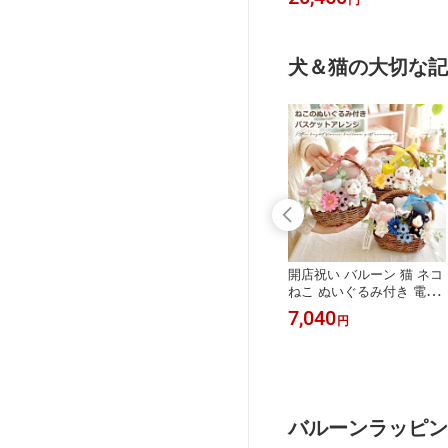
飾り付け ホテ
ーケ シンプル ピンク 赤
サプライズ 風船 記念日 プ
まんまるメッセ
ブルー 浮かせてお届け 誕
ロポーズ marry me 推し活
 おしゃれ か
生日 電報 結婚式 おしゃれ
推し バースデー SNS映え
受付 高砂席 装飾 成人式
可愛い お洒落 文字入れ無
犬＆猫の大切な記
卒業式 開店祝い 発表会 店
料 送料無料
舗装飾 推し活 大人 飾りつ
け お店 周年 祝い 送料無
料 ルシアン
束 母の日 発表
電報 犬 ドッグカフェ 開店
開店祝い バルーン 猫 ネコ
ルーン 犬 バ
祝い 誕生日 バルーン おし
ねこ ぬいぐるみ付き 電報
 ミニブーケ
ゃれ 発表会 大人 女性 成
お店 周年 祝い 動物病院
7,700
7,040
円
円
やみ ペット ペ
人式 20歳 七五三 卒業 ope
ペットサロン 猫カフェ 誕
愛犬 花 卒業式
n 花 周年 結婚祝い 周年 お
生日 バルーン お悔み ギフ
園式 トイプー
店 飲食店 バー カフェ ま
ト 贈り物 バルーン電報 バ
れ シュナウザ
つエク バルーン電報 バル
ルーンギフト 記念日 祝電
ャテリア チワ
ーンギフト 贈り物 祝電 結
結婚式 お祝い電報 送料無
レブル ゴールデ
婚式 お祝い電報 ルシアン
料
バルーンラッピン
 ハスキー 風船