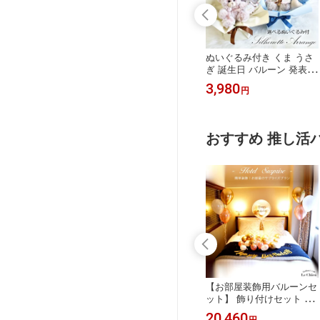
ーン 音符 発表
バルーン 花束 発表会 音符
ぬいぐるみ付き くま うさ
吹奏楽 オーケス
コンクール ピアノ 卒業式
ぎ 誕生日 バルーン 発表会
ート リサイタ
バルーンギフト 演奏会 バ
卒業 入学 母の日 出産祝い
3,980
3,980
円
円
花 電報 結婚
レエ 吹奏楽 音楽 ライブ
退職 ギフト お祝い 電報
 出演祝い 開店
おしゃれ バルーン電報 電
祝電 結婚式 お祝い電報 枯
en 花 オープ
報 入学式 七五三 可愛い
れない花代わり プレゼン
アレンジ お祝
お祝い ギフト 誕生日 バル
ト くすみ ニュアンス ベー
おすすめ 推し活
卒業 ミュージッ
ーン パステル 送料無料 ル
ジュ ピンク ブルー グリー
シアン
ン 卒業式 バルーン
式 誕生日 発表
色が選べる ハートバルー
【お部屋装飾用バルーンセ
 バルーン お店
ン 10個セット バルーン ハ
ット】 飾り付けセット 装
 電報 ギフト
ート ヘリウムガス入り ブ
飾 誕生日 バルーン ホテル
13,200
20,460
円
円