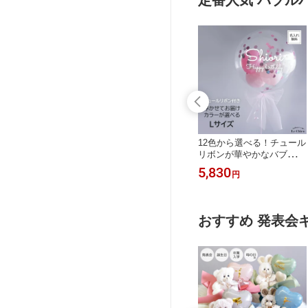
ント 祝電 結婚
お祝い電報 あす楽 送料無
ッセージカード文字入れ無
報 メッセージ
料 ルシアン クリスマス プ
料 あす楽 ルシアン
入れ無料
レゼント
ブルバルーン
バルーンギフト ヘリウム
12色から選べる！チュール
ーン 発表会 電
ガス入り シンプル 誕生日
リボンが華やかなバブルバ
 バレエ 音楽
バルーン 大人 受付 美容院
ルーン 名入れ ヘリウムガ
16,060
5,830
円
円
い デコレーシ
サロン 飲食店 開店祝い バ
ス入り リボン付き バブル
け バースデー
ルーン 発表会 演奏会 バレ
バルーン コンフェッティ
ールド シルバ
エ 上品 飾りつけ バブルバ
入り 誕生日 バルーン 大人
婚式 お祝い電報
ルーン 電報 おしゃれ 祝電
開店祝い バルーン ダンス
おすすめ 発表会
シアン
結婚式 お祝い電報 風船 名
発表会 ギフト 電報 おしゃ
前入り 送料無料 ルシアン
れ 祝電 結婚式 お祝い電報
お店 周年 祝い 浮かぶバル
風船 名前入り ルシアン
ーン