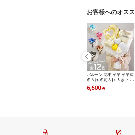
の子 男の子 かわいい バル
ーン 発表会 部活 あす楽
お客様へのオスス
束 卒業式 バル
電報 ぬいぐるみ電報 めち
バルーン 花束 卒業 卒業式
バルーンブーケ
ゃラブくま＋バルーン ぬ
名入れ 名前入れ 大きい ブ
園 卒園祝い 卒
いぐるみ 祝電 おしゃれ お
ーケ 色が選べる かわいい
3,630
6,600
円
円
退 記念品 名
祝い 誕生日 バルーン 発表
電報 おしゃれ バルーンブ
 名前入れ バス
会 ウェディング 入籍祝い
ーケ 成人式 成人祝い 卒園
 バレーボール
退職祝い 入学式 卒業式 就
入園 入学 発表会 送料無料
 ブルー ピンク
職 合格祝い 祝電 結婚式
バルーンギフト バルーン
学 かわいい 子
お祝い電報 メッセージカ
花束 ピンク 白 黒 赤 ブル
 小学校 中学校
ード文字入れ無料 ルシア
ー 水色 紫 ラベンダー ル
り ルシアン
ン クリスマス プレゼント
シアン