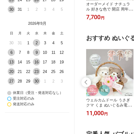
メント 電報
ドッグインザバッグ 選べ
オーダーメイド ナチュラ
督 結婚式 退
るバルーンのぬいぐるみ電
ル 好きな色で 開店 周年
30
31
1
2
3
4
5
バルーン お礼
報 犬ぬいぐるみ＋バルー
誕生日 バルーン 発表会 結
3,960
7,700
円
円
人 父の日 野球
ン 犬 ぬいぐるみ 発表会
婚式 出産祝い 退職 お見舞
2026年9月
プロ野球 入学
電報 おしゃれ 誕生日 バル
い お祝い 電報 バレエ ダ
ジャーリーグ
ーン お祝い ウェディング
ンス バルーンギフト バル
日
月
火
水
木
金
土
れOK 送料無料
入籍祝い 周年祝い 入学式
ーンフラワー アレンジメ
おすすめ ぬいぐ
卒業式 バルーン 合格祝い
ント 推し活 成人式 生誕祭
30
31
1
2
3
4
5
内祝い バースデー 祝電 結
メンカラ おしゃれ ニュア
婚式 お祝い電報
ンス 風船 名前入り 送料無
6
7
8
9
10
11
12
料 ルシアン
13
14
15
16
17
18
19
20
21
22
23
24
25
26
27
28
29
30
1
2
3
休業日（受注・発送対応なし）
受注対応のみ
＆ハートおなま
電報 おしゃれ ブタのウェ
ウェルカムドール うさぎ
発送対応のみ
セットプードル
ディングドール 選べるメ
クマ くま ぬいぐるみ電報
さぎ クマ と好
ッセージバルーン 祝電 入
メリーマイヤー ぬいぐる
4,950
11,000
円
円
べるハートバル
籍祝い 入籍記念日 ぶた ぬ
み 電報 おしゃれ お祝い
くま ぬいぐる
いぐるみ バルーン お祝い
バルーン ウェディングド
日 バルーン 発
ウェディング ギフト ウェ
ール 入籍祝い プレゼント
 バルーン 入籍
ルカムドール 祝電 結婚式
祝電 結婚式 お祝い電報 メ
定番人気 バブル