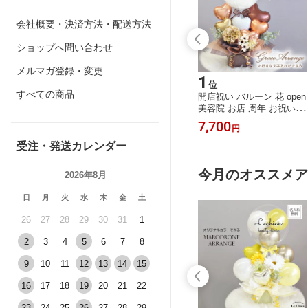
会社概要・決済方法・配送方法
ショップへ問い合わせ
メルマガ登録・変更
15
1
位
位
すべての商品
ーン ヘリウム
バルーン ゴム風船 ヘリウ
開店祝い バルーン 花 open
字 トイストー
ムガス入り 浮かせてお届
美容院 お店 周年 お祝い
ウッディ ディズ
け 誕生日 結婚式 大人 推
ハサミ 誕生日 バルーン 大
2,090
7,700
円
円
ー パーティー
し活 ホテル 飾り付け シン
人 おしゃれ オープン 電報
付け バースデ
プル 男の子 女の子 色が選
男性 結婚式 美容室 サロン
受注・発送カレンダー
ギフト バルー
べる ラバー パステル くす
ギフト 卒業 就職 ブラウン
日プレゼント
みカラー ゴールド シルバ
ナチュラル くすみカラー
今月のオススメア
2026年8月
ー ベージュ ピンク 浮かぶ
シンプル ルシアン
バルーン 送料無料 即日発
日
月
火
水
木
金
土
送 ルシアン
26
27
28
29
30
31
1
2
3
4
5
6
7
8
9
10
11
12
13
14
15
16
17
18
19
20
21
22
23
24
25
26
27
28
29