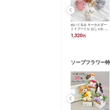
るみ キーホルダ
ブルドッグ キーホルダー
ぬいぐるみ キーホルダー
ップ ビーニー
キーリング チャーム 犬 じ
トイプードル おしゃれ 犬
anie Bellie
ゃらじゃらキーホルダー
動物 キーチェーン キーリ
2,200
1,320
円
円
いい 犬 ネコ パ
犬グッズ 鍵 ハート 骨 肉
ング 韓国 可愛い バッグチ
ーン トラ ウー
球 ギフト 記念品 お悔やみ
ャーム 9cm 人気 おしゃれ
 サル バッグ
プレゼント ギフト
雑貨 ギフト プレゼント
国アイドル 人
ソープフラワー特