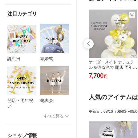
注目カテゴリ
誕生日
結婚式
ーン 数字 名入
キャンディー ブーケ スマ
オーダーメイド ナチュラ
 祝い ヘリウ
イルフラワー ニコちゃん
ル 好きな色で 開店 周年
バルーンギフ
誕生日 バルーン 花束 韓国
誕生日 バルーン 発表会 結
3,080
7,700
円
円
ルーン バルー
バレエ ダンス 発表会 卒業
婚式 出産祝い 退職 お見舞
 1歳 2歳 3歳
式 バルーン 卒園式 バルー
い お祝い 電報 バレエ ダ
7歳 8歳 9歳 バ
ンブーケ お菓子ブーケ ミ
ンス バルーンギフト バル
の子 女の子 店
ニ ブーケトス かわいい ピ
ーンフラワー アレンジメ
人気のアイテムは
祝い バルーン
アノ チュッパチャプス プ
ント 推し活 成人式 生誕祭
開店・周年祝
発表会
ールド ブラッ
チギフト お礼 退職 配り用
メンカラ おしゃれ ニュア
い
ールド 風船 名
電報 結婚式 キャンディト
ンス 風船 名前入り 送料無
更新日
：
08/10
（08/03〜08
ス
料 ルシアン
すべて見る
ショップ情報