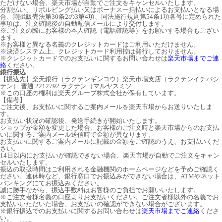
ただけない場合、楽天市場が自動でご注文をキャンセルいたします。
分割払い、リボルビング払い又はボーナス一括払いによるお支払いとなる場
合、割賦販売法第30条2の3第4項、同法施行規則第54条1項各号に定められた
事項は、注文確認後の自動配信メールにより交付します。
※ご注文の際にお客様の本人確認（電話確認等）をお願いする場合もござい
ます。
※お客様と異なる名義のクレジットカードはご利用いただけません。
※決済システム上、クレジットカード利用控は発行しておりません。
※クレジットカードでのお支払いに関するお問い合わせは
楽天市場までご連
絡
ください。
銀行振込
【振込先】楽天銀行（ラクテンギンコウ）楽天市場支店（ラクテンイチバシ
テン） 普通 2212792 ラクテン（マルヤスミソ
※この口座の権利は楽天グループ株式会社が保有しています。
【備考】
ご注文後、お支払いに関するご案内メールを楽天市場からお送りいたしま
す。
お支払い状況の確認後、発送手続きが開始いたします。
ショップが金額を変更した場合、お客様のご注文時と楽天市場からのお支払
いに関するご案内メール送信時で金額が異なります。
お支払いに関するご案内メールに記載の金額をご確認のうえ、お支払いくだ
さい。
14日以内にお支払いが確認できない場合、楽天市場が自動でご注文をキャン
セルいたします。
振込の取扱時間はご利用される金融機関のホームページなどを予めご確認く
ださい。連休時など、銀行窓口でお振込みができない場合は、ATMやネット
バンキングにてお振込みください。
誠に勝手ながら、振込手数料はお客様のご負担でお願いいたします。
※ご注文者様名義の口座よりお支払いください。ご注文者様以外の名義でお
支払いいただいた場合、お支払いの確認ができない場合がございます。
※銀行振込でのお支払いに関するお問い合わせは
楽天市場までご連絡
くださ
い。