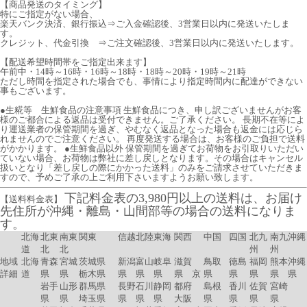
【商品発送のタイミング】
特にご指定がない場合、
楽天バンク決済、銀行振込⇒ご入金確認後、3営業日以内に発送いたしま
す。
クレジット、代金引換 ⇒ご注文確認後、3営業日以内に発送いたします。
【配送希望時間帯をご指定出来ます】
午前中・14時～16時・16時～18時・18時～20時・19時～21時
ただし時間を指定された場合でも、事情により指定時間内に配達ができない
事もございます。
●生糀等 生鮮食品の注意事項 生鮮食品につき、申し訳ございませんがお客
様のご都合による返品は受付できません。ご了承ください。 長期不在等によ
り運送業者の保管期間を過ぎ、やむなく返品となった場合も返金には応じら
れませんのでご注意ください。 再度発送する場合は、お客様のご負担で送料
がかかります。 ●生鮮食品以外 保管期間を過ぎてお荷物をお引取りいただい
ていない場合、お荷物は弊社に差し戻しとなります。その場合はキャンセル
扱いとなり「差し戻しの際にかかった送料」のみをご請求させていただきま
すので、予めご了承の上ご利用下さいますようお願い致します。
下記料金表の3,980円以上の送料は、お届け
【送料料金表】
先住所が沖縄・離島・山間部等の場合の送料になりま
す。
北海
北東
南東
関東
信越
北陸
東海
関西
中国
四国
北九
南九
沖縄
道
北
北
州
州
地域
北海
青森
宮城
茨城県
新潟
富山
岐阜
滋賀
鳥取
徳島
福岡
熊本
沖縄
詳細
道
県
県
栃木県
県
県
県
県 京
県
県
県
県
県
岩手
山形
群馬県
長野
石川
静岡
都府
島根
香川
佐賀
宮崎
県
県
埼玉県
県
県
県
大阪
県
県
県
県