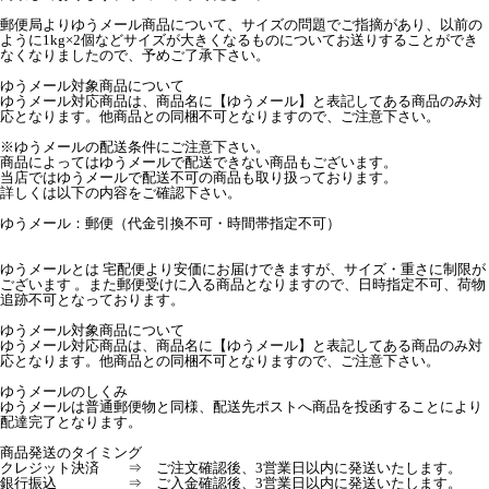
郵便局よりゆうメール商品について、サイズの問題でご指摘があり、以前の
ように1kg×2個などサイズが大きくなるものについてお送りすることができ
なくなりましたので、予めご了承下さい。
ゆうメール対象商品について
ゆうメール対応商品は、商品名に【ゆうメール】と表記してある商品のみ対
応となります。他商品との同梱不可となりますので、ご注意下さい。
※ゆうメールの配送条件にご注意下さい。
商品によってはゆうメールで配送できない商品もございます。
当店ではゆうメールで配送不可の商品も取り扱っております。
詳しくは以下の内容をご確認下さい。
ゆうメール：郵便（代金引換不可・時間帯指定不可）
ゆうメールとは 宅配便より安価にお届けできますが、サイズ・重さに制限が
ございます 。また郵便受けに入る商品となりますので、日時指定不可、荷物
追跡不可となっております。
ゆうメール対象商品について
ゆうメール対応商品は、商品名に【ゆうメール】と表記してある商品のみ対
応となります。他商品との同梱不可となりますので、ご注意下さい。
ゆうメールのしくみ
ゆうメールは普通郵便物と同様、配送先ポストへ商品を投函することにより
配達完了となります。
商品発送のタイミング
クレジット決済 ⇒ ご注文確認後、3営業日以内に発送いたします。
銀行振込 ⇒ ご入金確認後、3営業日以内に発送いたします。