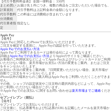
【代引手数料料金表】 全国一律料金： 330円
まとめ買い
お届け先１件につき、複数の商品をご注文いただいた場合でも、
計算規則
代引手数料は上記料金表の金額になります。
代引手数料
この料金には消費税が含まれています
分消費税
代引業者指
指定なし
定
Apple Pay
【備考】
Apple Payに対応したiPhoneでお支払いいただけます。
ご注文を確定する直前に、Apple Payの認証を行っていただきます。
Apple Payでのお支払い方法
Apple Payでご利用できるカードは発行会社によって異なります。
詳細は
Apple Payでのお支払い方法
よりAppleのサイトをご確認ください。
お客様のご利用状況などによってApple Payおよびクレジットカードがご利用
いただけない場合、楽天市場がお支払い方法の変更をご案内、またはご注文
をキャンセルいたします。
お支払い方法の変更をご案内後、7日間変更いただけない場合、楽天市場が
自動でご注文をキャンセルいたします。
iPhone以外の端末からのご購入時はApple Payをご利用いただくことができま
せん。
その他、ショップの設定状況やご注文時の選択内容などによって、Apple Pay
がご利用いただけない場合がございます。
※Apple Payでのお支払いに関するお問い合わせは
楽天市場までご連絡
くださ
い。
セブンイレブン（前払）
【備考】
セブンイレブンでお支払いいただけます。
ご注文後に、払込票番号および払込票のURLを記載したメールを楽天市場か