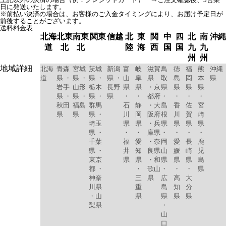
日に発送いたします。
※前払い決済の場合は、お客様のご入金タイミングにより、お届け予定日が
前後することがございます。
送料料金表
北海
北東
南東
関東
信越
北
東
関
中
四
北
南
沖縄
道
北
北
陸
海
西
国
国
九
九
州
州
地域詳細
北海
青森
宮城
茨城
新潟
富
岐
滋賀
鳥
徳
福
熊
沖縄
道
県 ・
県 ・
県 ・
県 ・
山
阜
県
取
島
岡
本
県
岩手
山形
栃木
長野
県
県
・京
県
県
県
県
県 ・
県 ・
県 ・
県
・
・
都府
・
・
・
・
秋田
福島
群馬
石
静
・大
島
香
佐
宮
県
県
県 ・
川
岡
阪府
根
川
賀
崎
埼玉
県
県
・兵
県
県
県
県
県 ・
・
・
庫県
・
・
・
・
千葉
福
愛
・奈
岡
愛
長
鹿
県 ・
井
知
良県
山
媛
崎
児
東京
県
県
・和
県
県
県
島
都 ・
・
歌山
・
・
・
県
神奈
三
県
広
高
大
川県
重
島
知
分
・山
県
県
県
県
梨県
・
山
口