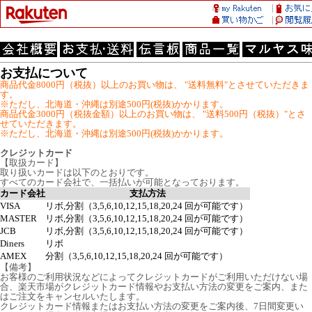
お支払について
商品代金8000円（税抜）以上のお買い物は、 "送料無料"とさせていただきま
す。
※ただし、北海道・沖縄は別途500円(税抜)かかります。
商品代金3000円（税抜金額）以上のお買い物は、 "送料500円（税抜）"とさ
せていただきます。
※ただし、北海道・沖縄は別途500円(税抜)かかります。
クレジットカード
【取扱カード】
取り扱いカードは以下のとおりです。
すべてのカード会社で、一括払いが可能となっております。
カード会社
支払方法
VISA
リボ,分割（3,5,6,10,12,15,18,20,24 回が可能です）
MASTER
リボ,分割（3,5,6,10,12,15,18,20,24 回が可能です）
JCB
リボ,分割（3,5,6,10,12,15,18,20,24 回が可能です）
Diners
リボ
AMEX
分割（3,5,6,10,12,15,18,20,24 回が可能です）
【備考】
お客様のご利用状況などによってクレジットカードがご利用いただけない場
合、楽天市場がクレジットカード情報やお支払い方法の変更をご案内、また
はご注文をキャンセルいたします。
クレジットカード情報またはお支払い方法の変更をご案内後、7日間変更い