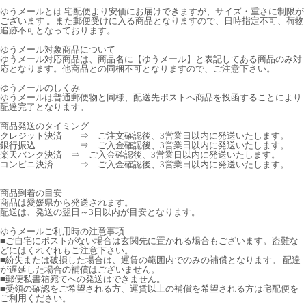
ゆうメールとは 宅配便より安価にお届けできますが、サイズ・重さに制限が
ございます 。また郵便受けに入る商品となりますので、日時指定不可、荷物
追跡不可となっております。
ゆうメール対象商品について
ゆうメール対応商品は、商品名に【ゆうメール】と表記してある商品のみ対
応となります。他商品との同梱不可となりますので、ご注意下さい。
ゆうメールのしくみ
ゆうメールは普通郵便物と同様、配送先ポストへ商品を投函することにより
配達完了となります。
商品発送のタイミング
クレジット決済 ⇒ ご注文確認後、3営業日以内に発送いたします。
銀行振込 ⇒ ご入金確認後、3営業日以内に発送いたします。
楽天バンク決済 ⇒ ご入金確認後、3営業日以内に発送いたします。
コンビニ決済 ⇒ ご入金確認後、3営業日以内に発送いたします。
商品到着の目安
商品は愛媛県から発送されます。
配送は、発送の翌日～3日以内が目安となります。
ゆうメールご利用時の注意事項
■ご自宅にポストがない場合は玄関先に置かれる場合もございます。盗難な
どにはくれぐれもご注意下さい。
■紛失または破損した場合は、運賃の範囲内でのみの補償となります。 配達
が遅延した場合の補償はございません。
■郵便私書箱宛てへの発送はできません。
■受領の確認をご希望される方、運賃以上の補償を希望される方は宅配便を
ご利用ください。