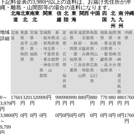
下記料金表の3,980円以上の送料は、お届け先住所が沖
縄・離島・山間部等の場合の送料になります。
北海
北東
南東
関東
信
北
東
関西
中国
四
北
南
沖縄
道
北
北
越
陸
海
国
九
九
州
州
地域
北海
青森
宮城
茨城県
新
富
岐阜
滋賀県
鳥取
徳島
福岡
熊
沖縄
道
県 ・
県 ・
・栃木県
潟
山
県
・京都
県 ・
県
県 ・
本
県
詳細
岩手
山形
・群馬県
県
県
・静
府 ・
島根
・香
佐賀
県
県 ・
県 ・
・埼玉県
・
・
岡県
大阪府
県 ・
川県
県 ・
・
秋田
福島
・千葉県
長
石
・愛
・兵庫
岡山
・愛
長崎
宮
県
県
・東京都
野
川
知県
県 ・
県 ・
媛県
県 ・
崎
・神奈川
県
県
・三
奈良県
広島
・高
大分
県
県 ・山
・
重県
・和歌
県 ・
知県
県
・
梨県
福
山県
山口
鹿
井
県
児
県
島
県
0～
1760
1320
1320
990円
990
990
990
880円
880
770
880
880
1760
円
円
円
円
円
円
円
円
円
円
円
3,979
円
3,980
0円
0円
0円
0円
0円
0円
0円
0円
0円
0円
0円
0円
1760
～
円
9,799
円