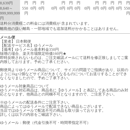
円
円
円
円
円
円
円
円
円
円
円
8,639円
8,640～
550
0円
0円
0円
0円
0円
0円
0円
0円
0円
0円
0円
550
999,999,999
円
円
円
送料分消費税
この料金には消費税が 含まれています。
離島他の扱い
離島・一部地域でも追加送料がかかることはありません。
メール便
【業者】 日本郵便
【配送サービス名】ゆうメール
【備考】ゆうメール基本料金350円
味噌の場合、楽天市場限定特価160円★
即時反映されないものは、ご注文確認メールにて送料を修正致しましてご案
内致しております。予めご了承ください。
郵便局よりゆうメール商品について、サイズの問題でご指摘があり、以前の
ように1kg×2個などサイズが大きくなるものについてお送りすることができ
なくなりましたので、予めご了承下さい。
ゆうメール対象商品について
ゆうメール対応商品は、商品名に【ゆうメール】と表記してある商品のみ対
応となります。他商品との同梱不可となりますので、ご注意下さい。
※ゆうメールの配送条件にご注意下さい。
商品によってはゆうメールで配送できない商品もございます。
当店ではゆうメールで配送不可の商品も取り扱っております。
詳しくは以下の内容をご確認下さい。
ゆうメール：郵便（代金引換不可・時間帯指定不可）