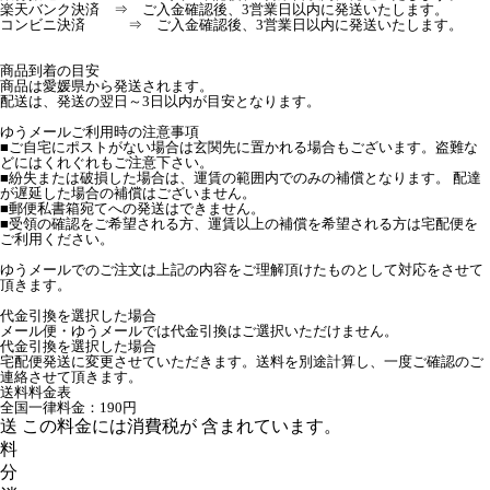
楽天バンク決済 ⇒ ご入金確認後、3営業日以内に発送いたします。
コンビニ決済 ⇒ ご入金確認後、3営業日以内に発送いたします。
商品到着の目安
商品は愛媛県から発送されます。
配送は、発送の翌日～3日以内が目安となります。
ゆうメールご利用時の注意事項
■ご自宅にポストがない場合は玄関先に置かれる場合もございます。盗難な
どにはくれぐれもご注意下さい。
■紛失または破損した場合は、運賃の範囲内でのみの補償となります。 配達
が遅延した場合の補償はございません。
■郵便私書箱宛てへの発送はできません。
■受領の確認をご希望される方、運賃以上の補償を希望される方は宅配便を
ご利用ください。
ゆうメールでのご注文は上記の内容をご理解頂けたものとして対応をさせて
頂きます。
代金引換を選択した場合
メール便・ゆうメールでは代金引換はご選択いただけません。
代金引換を選択した場合
宅配便発送に変更させていただきます。送料を別途計算し、一度ご確認のご
連絡させて頂きます。
送料料金表
全国一律料金：190円
送
この料金には消費税が 含まれています。
料
分