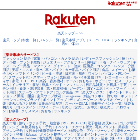
楽天トップへ >>
楽天トップ
|
特集一覧
|
ジャンル一覧
|
楽天市場アプリ
|
スーパーDEAL
|
ランキング
|
出
店のご案内
【楽天市場のサービス】
ファッション 総合
|
家電・パソコン・カメラ 総合
|
レディースファッション
|
靴
|
バッ
グ・小物・ブランド雑貨
|
ジュエリー・アクセサリー
|
腕時計
|
下着・ナイトウェア
|
キ
ッズ・ベビー用品・マタニティ
|
ダイエット・健康
|
医薬品・コンタクトレンズ・介護
用品
|
美容・コスメ・香水
|
車・バイク
|
カー用品・バイク用品
|
食品
|
スイーツ・お菓
子
|
水・ソフトドリンク
|
ビール・洋酒
|
日本酒・焼酎
|
ワイン
|
パソコン・PCパー
ツ
|
タブレットPC・スマートフォン
|
光回線・モバイル通信
|
TV・レコーダー・オーデ
ィオ
|
家電
|
CD・DVD
|
楽器・音楽機材
|
ゲーム
|
おもちゃ
|
ホビー
|
サービス・リフォ
ーム
|
インテリア・収納
|
寝具・ベッド・マットレス
|
日用品雑貨・文房具・手芸
|
キッ
チン用品・食器・調理器具
|
花・観葉植物
|
ガーデン・DIY・工具
|
ペットフード ・ ペ
ット用品
|
スポーツ・アウトドア
|
ゴルフ用品
|
本
（
楽天ブックス
） |
ポイント
|
ネット
ショップ 開業・開店
|
楽天ウェブ検索
|
R-magazine（雑誌コラボ）
|
贈り物・ギフト
|
フ
ァッション公式ブランド
|
ポイントアップ
|
ディズニーゾーン
|
サンリオゾーン
|
まち
楽
|
楽天ふるさと納税
|
日用品翌日配達
|
スーパーDEAL
|
開催中イベント一覧
|
福袋＆
初売り
|
バレンタイン
|
ホワイトデー
|
母の日
|
父の日
|
お中元
|
敬老の日
|
ハロウィ
ン
|
お歳暮
|
クリスマス
|
おせち
|
ランキング
【楽天グループ】
楽天市場
|
旅行・ホテル予約・航空券
|
本・DVD・CD
|
電子書籍 楽天Kobo
|
ゴルフ場予
約
|
レシピ
|
車検見積もり・予約
|
イベント・チケット販売
|
写真プリント
|
美容室・ヘ
アサロン予約
|
女性向け健康管理サービス
|
物流委託・アウトソーシング
|
楽天スーパー
ポイント特集
|
Rebates（ポイント提携サイト）
|
楽天ポイントカード
|
おでかけでポイ
ント
|
Rakuten Fashion
|
地方競馬
|
競輪
|
アフィリエイト
|
ネット証券（株・FX・投資信