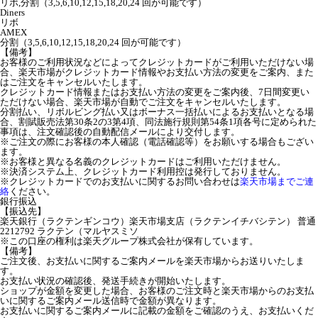
リボ,分割（3,5,6,10,12,15,18,20,24 回が可能です）
Diners
リボ
AMEX
分割（3,5,6,10,12,15,18,20,24 回が可能です）
【備考】
お客様のご利用状況などによってクレジットカードがご利用いただけない場
合、楽天市場がクレジットカード情報やお支払い方法の変更をご案内、また
はご注文をキャンセルいたします。
クレジットカード情報またはお支払い方法の変更をご案内後、7日間変更い
ただけない場合、楽天市場が自動でご注文をキャンセルいたします。
分割払い、リボルビング払い又はボーナス一括払いによるお支払いとなる場
合、割賦販売法第30条2の3第4項、同法施行規則第54条1項各号に定められた
事項は、注文確認後の自動配信メールにより交付します。
※ご注文の際にお客様の本人確認（電話確認等）をお願いする場合もござい
ます。
※お客様と異なる名義のクレジットカードはご利用いただけません。
※決済システム上、クレジットカード利用控は発行しておりません。
※クレジットカードでのお支払いに関するお問い合わせは
楽天市場までご連
絡
ください。
銀行振込
【振込先】
楽天銀行（ラクテンギンコウ）楽天市場支店（ラクテンイチバシテン） 普通
2212792 ラクテン（マルヤスミソ
※この口座の権利は楽天グループ株式会社が保有しています。
【備考】
ご注文後、お支払いに関するご案内メールを楽天市場からお送りいたしま
す。
お支払い状況の確認後、発送手続きが開始いたします。
ショップが金額を変更した場合、お客様のご注文時と楽天市場からのお支払
いに関するご案内メール送信時で金額が異なります。
お支払いに関するご案内メールに記載の金額をご確認のうえ、お支払いくだ