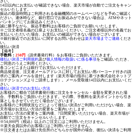
さい。
14日以内にお支払いが確認できない場合、楽天市場が自動でご注文をキャン
セルいたします。
振込の取扱時間はご利用される金融機関のホームページなどを予めご確認く
ださい。連休時など、銀行窓口でお振込みができない場合は、ATMやネット
バンキングにてお振込みください。
誠に勝手ながら、振込手数料はお客様のご負担でお願いいたします。
※ご注文者様名義の口座よりお支払いください。ご注文者様以外の名義でお
支払いいただいた場合、お支払いの確認ができない場合がございます。
※銀行振込でのお支払いに関するお問い合わせは
楽天市場までご連絡
くださ
い。
後払い決済
【備考】
手数料：
250円
（請求書発行料）をお客様にご負担いただきます。
後払い決済ご利用規約
及び
個人情報の取扱いに係る事項
をご確認いただき、
ご同意のうえご利用ください。
各コンビニまたは銀行でお支払いいただけます。
商品発送後、注文者メールアドレスに対してお支払い用バーコード付きの請
求のご案内メールを送付します（楽天市場の指示に基づき株式会社ネットプ
ロテクションズよりご請求します）。メール受取後14日以内にお支払いくだ
さい。
後払い決済でのお支払い方法
お客様のご都合で請求書発行後に注文をキャンセル・金額を変更された場
合、手数料をご負担いただきます。その際、手数料を楽天ポイントから引き
落としをさせていただく場合がございます。
お客様のご利用状況などによって後払い決済がご利用いただけない場合、楽
天市場がお支払い方法の変更をご案内いたします。
お支払い方法の変更をご案内後、7日間変更いただけない場合、楽天市場が
自動でご注文をキャンセルいたします。
※54,000円（税込）以上のご注文にはご利用いただけません。
※楽天会員以外のお客様にはご利用いただけません。
※注文者またはお届け先住所のどちらかが国外の場合、後払い決済をご利用