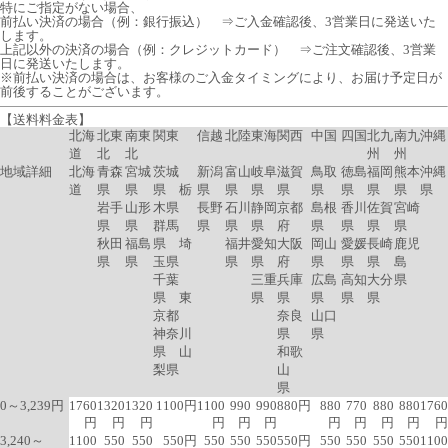
特にご指定がない場合、
前払い決済の場合（例：銀行振込） ⇒ご入金確認後、3営業日に発送いた
します。
上記以外の決済の場合（例：クレジットカード） ⇒ご注文確認後、3営業
日に発送いたします。
※前払い決済の場合は、お客様のご入金タイミングにより、お届け予定日が
前後することがございます。
【送料料金表】
北海
北東
南東
関東
信越
北陸
東海
関西
中国
四国
北九
南九
沖縄
道
北
北
州
州
地域詳細
北海
青森
宮城
茨城
新潟
富山
岐阜
滋賀
鳥取
徳島
福岡
熊本
沖縄
道
県
県
県 栃
県
県
県
県
県
県
県
県
県
岩手
山形
木県
長野
石川
静岡
京都
島根
香川
佐賀
宮崎
県
県
群馬
県
県
県
府
県
県
県
県
秋田
福島
県 埼
福井
愛知
大阪
岡山
愛媛
長崎
鹿児
県
県
玉県
県
県
府
県
県
県
島
千葉
三重
兵庫
広島
高知
大分
県
県 東
県
県
県
県
県
京都
奈良
山口
神奈川
県
県
県 山
和歌
梨県
山
県
0～3,239円
1760
1320
1320
1100円
1100
990
990
880円
880
770
880
880
1760
円
円
円
円
円
円
円
円
円
円
円
3,240～
1100
550
550
550円
550
550
550
550円
550
550
550
550
1100