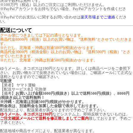
決済手数料は無料です。
※100万円（税込）以上のご注文にはご利用いただけません。
※PayPalアカウントをお持ちでない場合、PayPalアカウントを作成くださ
い。
※PayPalでのお支払いに関するお問い合わせは
楽天市場までご連絡
くださ
い。
配送について
クール便につきましては下記の通りとなります。
商品代金8000円（税抜）以上のお買い物は、 "送料無料"とさせていただきま
す。
※ただし、北海道・沖縄は別途500円(税抜)かかります。
商品代金3000円（税抜金額）以上のお買い物は、 "送料500円（税抜）"とさ
せていただきます。
※ただし、北海道・沖縄は別途500円(税抜)かかります。
ゆうメール、ネコポスは190円となります。 詳しくは商品ページをご参照下
さい。 お買い物カゴで反映されていない場合には、ご確認メールにて正式な
送料となりますのでご確認下さい。
宅配便
【業者】 ヤマト運輸
【配送サービス名】宅急便
【備考】
お買い上げ金額3000円(税抜き）以上で送料500円(税抜）、8000円
(税抜き)以上で送料無料！
※沖縄・北海道は別途500円(税抜)がかかります。
料金表は、別途料金を加算した金額で表示しております。
配送先により、配送業者が異なりますので予めご了承下さい。
ゆうメール、ネコポスは190円
などシステム上、即時反映できないものは、
ご注文確認メールにて送料を修正致しましてご案内
致しております。予めご
了承ください。
配送地域や商品サイズにより、配送業者が異なります。