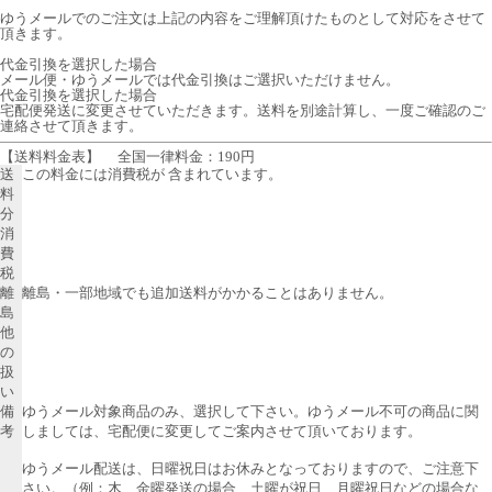
ゆうメールでのご注文は上記の内容をご理解頂けたものとして対応をさせて
頂きます。
代金引換を選択した場合
メール便・ゆうメールでは代金引換はご選択いただけません。
代金引換を選択した場合
宅配便発送に変更させていただきます。送料を別途計算し、一度ご確認のご
連絡させて頂きます。
【送料料金表】
全国一律料金：190円
送
この料金には消費税が 含まれています。
料
分
消
費
税
離
離島・一部地域でも追加送料がかかることはありません。
島
他
の
扱
い
備
ゆうメール対象商品のみ、選択して下さい。ゆうメール不可の商品に関
考
しましては、宅配便に変更してご案内させて頂いております。
ゆうメール配送は、日曜祝日はお休みとなっておりますので、ご注意下
さい。（例：木、金曜発送の場合、土曜が祝日、月曜祝日などの場合な