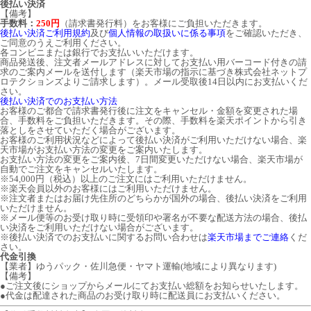
後払い決済
【備考】
手数料：
250円
（請求書発行料）をお客様にご負担いただきます。
後払い決済ご利用規約
及び
個人情報の取扱いに係る事項
をご確認いただき、
ご同意のうえご利用ください。
各コンビニまたは銀行でお支払いいただけます。
商品発送後、注文者メールアドレスに対してお支払い用バーコード付きの請
求のご案内メールを送付します（楽天市場の指示に基づき株式会社ネットプ
ロテクションズよりご請求します）。メール受取後14日以内にお支払いくだ
さい。
後払い決済でのお支払い方法
お客様のご都合で請求書発行後に注文をキャンセル・金額を変更された場
合、手数料をご負担いただきます。その際、手数料を楽天ポイントから引き
落としをさせていただく場合がございます。
お客様のご利用状況などによって後払い決済がご利用いただけない場合、楽
天市場がお支払い方法の変更をご案内いたします。
お支払い方法の変更をご案内後、7日間変更いただけない場合、楽天市場が
自動でご注文をキャンセルいたします。
※54,000円（税込）以上のご注文にはご利用いただけません。
※楽天会員以外のお客様にはご利用いただけません。
※注文者またはお届け先住所のどちらかが国外の場合、後払い決済をご利用
いただけません。
※メール便等のお受け取り時に受領印や署名が不要な配送方法の場合、後払
い決済をご利用いただけない場合がございます。
※後払い決済でのお支払いに関するお問い合わせは
楽天市場までご連絡
くだ
さい。
代金引換
【業者】ゆうパック・佐川急便・ヤマト運輸(地域により異なります)
【備考】
●ご注文後にショップからメールにてお支払い総額をお知らせいたします。
●代金は配達された商品のお受け取り時に配送員にお支払いください。