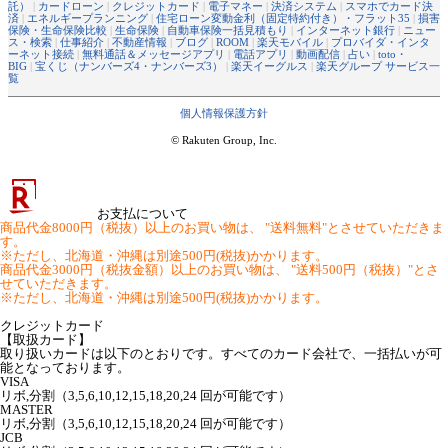
託）
|
カードローン
|
クレジットカード
|
電子マネー
|
決済システム
|
スマホでカード決
済
|
エネルギープランニング
|
住宅ローン変動金利（固定特約付き）・フラット35
|
損害
保険・生命保険比較
|
生命保険
|
自動車保険一括見積もり
|
インターネット銀行
|
ニュー
ス・検索
|
仕事紹介
|
不動産情報
|
ブログ
|
ROOM
|
楽天モバイル
|
プロバイダ・インタ
ーネット接続
|
無料通話＆メッセージアプリ
|
電話アプリ
|
動画配信
|
占い
|
toto・
BIG
|
宝くじ（ナンバーズ4・ナンバーズ3）
|
楽天イーグルス
|
楽天グループ サービス一
覧
個人情報保護方針
© Rakuten Group, Inc.
お支払について
商品代金8000円（税抜）以上のお買い物は、 "送料無料"とさせていただきま
す。
※ただし、北海道・沖縄は別途500円(税抜)かかります。
商品代金3000円（税抜金額）以上のお買い物は、 "送料500円（税抜）"とさ
せていただきます。
※ただし、北海道・沖縄は別途500円(税抜)かかります。
クレジットカード
【取扱カード】
取り扱いカードは以下のとおりです。すべてのカード会社で、一括払いが可
能となっております。
VISA
リボ,分割（3,5,6,10,12,15,18,20,24 回が可能です）
MASTER
リボ,分割（3,5,6,10,12,15,18,20,24 回が可能です）
JCB