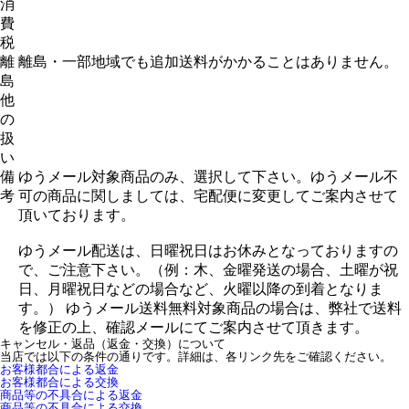
消
費
税
離
離島・一部地域でも追加送料がかかることはありません。
島
他
の
扱
い
備
ゆうメール対象商品のみ、選択して下さい。ゆうメール不
考
可の商品に関しましては、宅配便に変更してご案内させて
頂いております。
ゆうメール配送は、日曜祝日はお休みとなっておりますの
で、ご注意下さい。（例：木、金曜発送の場合、土曜が祝
日、月曜祝日などの場合など、火曜以降の到着となりま
す。） ゆうメール送料無料対象商品の場合は、弊社で送料
を修正の上、確認メールにてご案内させて頂きます。
キャンセル・返品（返金・交換）について
当店では以下の条件の通りです。詳細は、各リンク先をご確認ください。
お客様都合による返金
お客様都合による交換
商品等の不具合による返金
商品等の不具合による交換