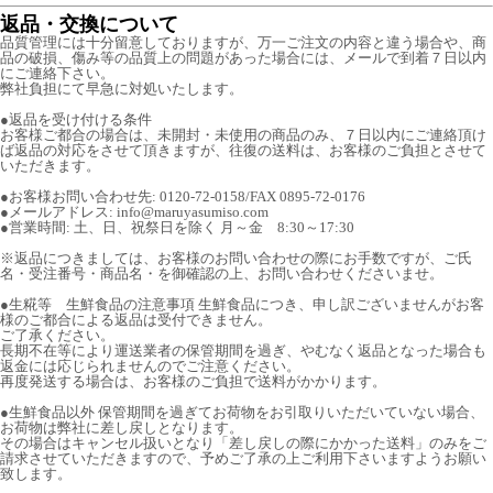
返品・交換について
品質管理には十分留意しておりますが、万一ご注文の内容と違う場合や、商
品の破損、傷み等の品質上の問題があった場合には、メールで到着７日以内
にご連絡下さい。
弊社負担にて早急に対処いたします。
●返品を受け付ける条件
お客様ご都合の場合は、未開封・未使用の商品のみ、７日以内にご連絡頂け
ば返品の対応をさせて頂きますが、往復の送料は、お客様のご負担とさせて
いただきます。
●お客様お問い合わせ先: 0120-72-0158/FAX 0895-72-0176
●メールアドレス: info@maruyasumiso.com
●営業時間: 土、日、祝祭日を除く 月～金 8:30～17:30
※返品につきましては、お客様のお問い合わせの際にお手数ですが、ご氏
名・受注番号・商品名・を御確認の上、お問い合わせくださいませ。
●生糀等 生鮮食品の注意事項 生鮮食品につき、申し訳ございませんがお客
様のご都合による返品は受付できません。
ご了承ください。
長期不在等により運送業者の保管期間を過ぎ、やむなく返品となった場合も
返金には応じられませんのでご注意ください。
再度発送する場合は、お客様のご負担で送料がかかります。
●生鮮食品以外 保管期間を過ぎてお荷物をお引取りいただいていない場合、
お荷物は弊社に差し戻しとなります。
その場合はキャンセル扱いとなり「差し戻しの際にかかった送料」のみをご
請求させていただきますので、予めご了承の上ご利用下さいますようお願い
致します。