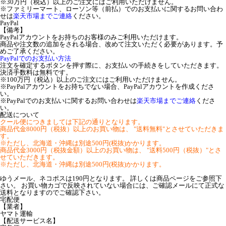
※30万円（税込）以上のご注文にはご利用いただけません。
※ファミリーマート、ローソン等（前払）でのお支払いに関するお問い合わ
せは
楽天市場までご連絡
ください。
PayPal
【備考】
PayPalアカウントをお持ちのお客様のみご利用いただけます。
商品や注文数の追加をされる場合、改めて注文いただく必要があります。予
めご了承ください。
PayPalでのお支払い方法
注文を確定するボタンを押す際に、お支払いの手続きをしていただきます。
決済手数料は無料です。
※100万円（税込）以上のご注文にはご利用いただけません。
※PayPalアカウントをお持ちでない場合、PayPalアカウントを作成くださ
い。
※PayPalでのお支払いに関するお問い合わせは
楽天市場までご連絡
くださ
い。
配送について
クール便につきましては下記の通りとなります。
商品代金8000円（税抜）以上のお買い物は、 "送料無料"とさせていただきま
す。
※ただし、北海道・沖縄は別途500円(税抜)かかります。
商品代金3000円（税抜金額）以上のお買い物は、 "送料500円（税抜）"とさ
せていただきます。
※ただし、北海道・沖縄は別途500円(税抜)かかります。
ゆうメール、ネコポスは190円となります。 詳しくは商品ページをご参照下
さい。 お買い物カゴで反映されていない場合には、ご確認メールにて正式な
送料となりますのでご確認下さい。
宅配便
【業者】
ヤマト運輸
【配送サービス名】