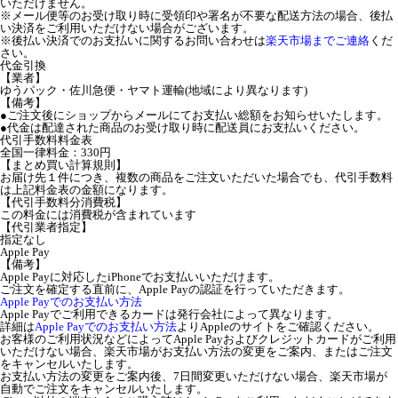
いただけません。
※メール便等のお受け取り時に受領印や署名が不要な配送方法の場合、後払
い決済をご利用いただけない場合がございます。
※後払い決済でのお支払いに関するお問い合わせは
楽天市場までご連絡
くだ
さい。
代金引換
【業者】
ゆうパック・佐川急便・ヤマト運輸(地域により異なります)
【備考】
●ご注文後にショップからメールにてお支払い総額をお知らせいたします。
●代金は配達された商品のお受け取り時に配送員にお支払いください。
代引手数料料金表
全国一律料金：330円
【まとめ買い計算規則】
お届け先１件につき、複数の商品をご注文いただいた場合でも、代引手数料
は上記料金表の金額になります。
【代引手数料分消費税】
この料金には消費税が含まれています
【代引業者指定】
指定なし
Apple Pay
【備考】
Apple Payに対応したiPhoneでお支払いいただけます。
ご注文を確定する直前に、Apple Payの認証を行っていただきます。
Apple Payでのお支払い方法
Apple Payでご利用できるカードは発行会社によって異なります。
詳細は
Apple Payでのお支払い方法
よりAppleのサイトをご確認ください。
お客様のご利用状況などによってApple Payおよびクレジットカードがご利用
いただけない場合、楽天市場がお支払い方法の変更をご案内、またはご注文
をキャンセルいたします。
お支払い方法の変更をご案内後、7日間変更いただけない場合、楽天市場が
自動でご注文をキャンセルいたします。