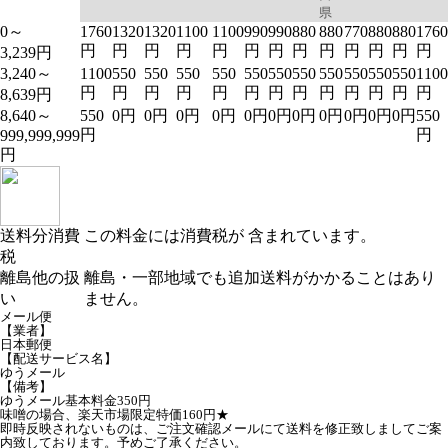
県
0～
1760
1320
1320
1100
1100
990
990
880
880
770
880
880
1760
円
円
円
円
円
円
円
円
円
円
円
円
円
3,239円
3,240～
1100
550
550
550
550
550
550
550
550
550
550
550
1100
円
円
円
円
円
円
円
円
円
円
円
円
円
8,639円
8,640～
550
0円
0円
0円
0円
0円
0円
0円
0円
0円
0円
0円
550
円
円
999,999,999
円
送料分消費
この料金には消費税が 含まれています。
税
離島他の扱
離島・一部地域でも追加送料がかかることはあり
い
ません。
メール便
【業者】
日本郵便
【配送サービス名】
ゆうメール
【備考】
ゆうメール基本料金350円
味噌の場合、楽天市場限定特価160円★
即時反映されないものは、ご注文確認メールにて送料を修正致しましてご案
内致しております。予めご了承ください。