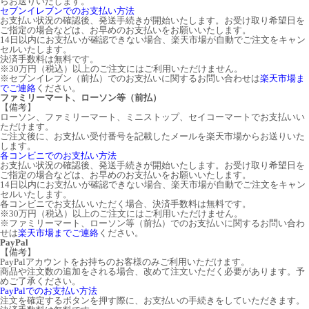
らお送りいたします。
セブンイレブンでのお支払い方法
お支払い状況の確認後、発送手続きが開始いたします。お受け取り希望日を
ご指定の場合などは、お早めのお支払いをお願いいたします。
14日以内にお支払いが確認できない場合、楽天市場が自動でご注文をキャン
セルいたします。
決済手数料は無料です。
※30万円（税込）以上のご注文にはご利用いただけません。
※セブンイレブン（前払）でのお支払いに関するお問い合わせは
楽天市場ま
でご連絡
ください。
ファミリーマート、ローソン等（前払）
【備考】
ローソン、ファミリーマート、ミニストップ、セイコーマートでお支払いい
ただけます。
ご注文後に、お支払い受付番号を記載したメールを楽天市場からお送りいた
します。
各コンビニでのお支払い方法
お支払い状況の確認後、発送手続きが開始いたします。お受け取り希望日を
ご指定の場合などは、お早めのお支払いをお願いいたします。
14日以内にお支払いが確認できない場合、楽天市場が自動でご注文をキャン
セルいたします。
各コンビニでお支払いいただく場合、決済手数料は無料です。
※30万円（税込）以上のご注文にはご利用いただけません。
※ファミリーマート、ローソン等（前払）でのお支払いに関するお問い合わ
せは
楽天市場までご連絡
ください。
PayPal
【備考】
PayPalアカウントをお持ちのお客様のみご利用いただけます。
商品や注文数の追加をされる場合、改めて注文いただく必要があります。予
めご了承ください。
PayPalでのお支払い方法
注文を確定するボタンを押す際に、お支払いの手続きをしていただきます。