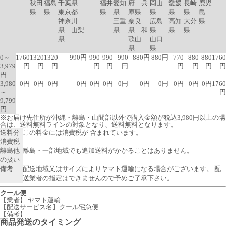
秋田
福島
千葉県
福井
愛知
府 兵
岡山
愛媛
長崎
鹿児
県
県
東京都
県
県
庫県
県
県
県
島
神奈川
三重
奈良
広島
高知
大分
県
県 山梨
県
県 和
県
県
県
県
歌山
山口
県
県
0～
1760
1320
1320
990円
990
990
990
880円
880円
770
880
880
1760
3,979
円
円
円
円
円
円
円
円
円
円
円
3,980
0円
0円
0円
0円
0円
0円
0円
0円
0円
0円
0円
0円
1760
～
円
9,799
円
※お届け先住所が沖縄・離島・山間部以外で購入金額が税込3,980円以上の場
合は、送料無料ラインの対象となり、送料無料となります。
送料分
この料金には消費税が 含まれています。
消費税
離島他
離島・一部地域でも追加送料がかかることはありません。
の扱い
備考
配送地域又はサイズによりヤマト運輸になる場合がございます。 配
送業者の指定はできませんので予めご了承下さい。
クール便
【業者】 ヤマト運輸
【配送サービス名】クール宅急便
【備考】
商品発送のタイミング