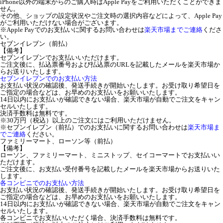
iPhone以外の端末からのご購入時はApple Payをご利用いただくことができま
せん。
その他、ショップの設定状況やご注文時の選択内容などによって、Apple Pay
がご利用いただけない場合がございます。
※Apple Payでのお支払いに関するお問い合わせは
楽天市場までご連絡
くださ
い。
セブンイレブン（前払）
【備考】
セブンイレブンでお支払いいただけます。
ご注文後に、払込票番号および払込票のURLを記載したメールを楽天市場か
らお送りいたします。
セブンイレブンでのお支払い方法
お支払い状況の確認後、発送手続きが開始いたします。お受け取り希望日を
ご指定の場合などは、お早めのお支払いをお願いいたします。
14日以内にお支払いが確認できない場合、楽天市場が自動でご注文をキャン
セルいたします。
決済手数料は無料です。
※30万円（税込）以上のご注文にはご利用いただけません。
※セブンイレブン（前払）でのお支払いに関するお問い合わせは
楽天市場ま
でご連絡
ください。
ファミリーマート、ローソン等（前払）
【備考】
ローソン、ファミリーマート、ミニストップ、セイコーマートでお支払いい
ただけます。
ご注文後に、お支払い受付番号を記載したメールを楽天市場からお送りいた
します。
各コンビニでのお支払い方法
お支払い状況の確認後、発送手続きが開始いたします。お受け取り希望日を
ご指定の場合などは、お早めのお支払いをお願いいたします。
14日以内にお支払いが確認できない場合、楽天市場が自動でご注文をキャン
セルいたします。
各コンビニでお支払いいただく場合、決済手数料は無料です。