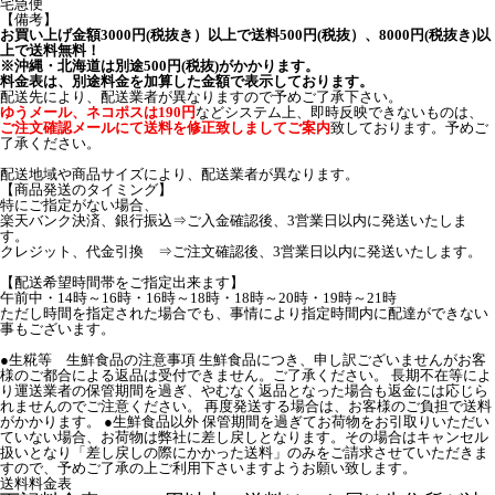
宅急便
【備考】
お買い上げ金額3000円(税抜き）以上で送料500円(税抜）、8000円(税抜き)以
上で送料無料！
※沖縄・北海道は別途500円(税抜)がかかります。
料金表は、別途料金を加算した金額で表示しております。
配送先により、配送業者が異なりますので予めご了承下さい。
ゆうメール、ネコポスは190円
などシステム上、即時反映できないものは、
ご注文確認メールにて送料を修正致しましてご案内
致しております。予めご
了承ください。
配送地域や商品サイズにより、配送業者が異なります。
【商品発送のタイミング】
特にご指定がない場合、
楽天バンク決済、銀行振込⇒ご入金確認後、3営業日以内に発送いたしま
す。
クレジット、代金引換 ⇒ご注文確認後、3営業日以内に発送いたします。
【配送希望時間帯をご指定出来ます】
午前中・14時～16時・16時～18時・18時～20時・19時～21時
ただし時間を指定された場合でも、事情により指定時間内に配達ができない
事もございます。
●生糀等 生鮮食品の注意事項 生鮮食品につき、申し訳ございませんがお客
様のご都合による返品は受付できません。ご了承ください。 長期不在等によ
り運送業者の保管期間を過ぎ、やむなく返品となった場合も返金には応じら
れませんのでご注意ください。 再度発送する場合は、お客様のご負担で送料
がかかります。 ●生鮮食品以外 保管期間を過ぎてお荷物をお引取りいただい
ていない場合、お荷物は弊社に差し戻しとなります。その場合はキャンセル
扱いとなり「差し戻しの際にかかった送料」のみをご請求させていただきま
すので、予めご了承の上ご利用下さいますようお願い致します。
送料料金表