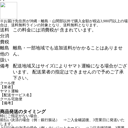
※お届け先住所が沖縄・離島・山間部以外で購入金額が税込3,980円以上の場
合は、送料無料ラインの対象となり、送料無料となります。
送料
この料金には消費税が 含まれています。
分消
費税
離島
離島・一部地域でも追加送料がかかることはありませ
他の
ん。
扱い
備考
配送地域又はサイズによりヤマト運輸になる場合がござ
います。 配送業者の指定はできませんので予めご了承
下さい。
クール便
【業者】
ヤマト運輸
【配送サービス名】
クール宅急便
【備考】
商品発送のタイミング
特にご指定がない場合、
前払い決済の場合（例：銀行振込） ⇒ご入金確認後、3営業日に発送いた
します。
上記以外の決済の場合（例：クレジットカード） ⇒ご注文確認後、3営業