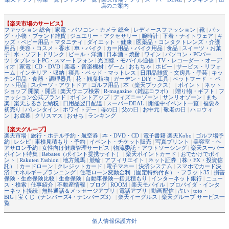
店のご案内
【楽天市場のサービス】
ファッション 総合
|
家電・パソコン・カメラ 総合
|
レディースファッション
|
靴
|
バッ
グ・小物・ブランド雑貨
|
ジュエリー・アクセサリー
|
腕時計
|
下着・ナイトウェア
|
キ
ッズ・ベビー用品・マタニティ
|
ダイエット・健康
|
医薬品・コンタクトレンズ・介護
用品
|
美容・コスメ・香水
|
車・バイク
|
カー用品・バイク用品
|
食品
|
スイーツ・お菓
子
|
水・ソフトドリンク
|
ビール・洋酒
|
日本酒・焼酎
|
ワイン
|
パソコン・PCパー
ツ
|
タブレットPC・スマートフォン
|
光回線・モバイル通信
|
TV・レコーダー・オーデ
ィオ
|
家電
|
CD・DVD
|
楽器・音楽機材
|
ゲーム
|
おもちゃ
|
ホビー
|
サービス・リフォ
ーム
|
インテリア・収納
|
寝具・ベッド・マットレス
|
日用品雑貨・文房具・手芸
|
キッ
チン用品・食器・調理器具
|
花・観葉植物
|
ガーデン・DIY・工具
|
ペットフード ・ ペ
ット用品
|
スポーツ・アウトドア
|
ゴルフ用品
|
本
（
楽天ブックス
） |
ポイント
|
ネット
ショップ 開業・開店
|
楽天ウェブ検索
|
R-magazine（雑誌コラボ）
|
贈り物・ギフト
|
フ
ァッション公式ブランド
|
ポイントアップ
|
ディズニーゾーン
|
サンリオゾーン
|
まち
楽
|
楽天ふるさと納税
|
日用品翌日配達
|
スーパーDEAL
|
開催中イベント一覧
|
福袋＆
初売り
|
バレンタイン
|
ホワイトデー
|
母の日
|
父の日
|
お中元
|
敬老の日
|
ハロウィ
ン
|
お歳暮
|
クリスマス
|
おせち
|
ランキング
【楽天グループ】
楽天市場
|
旅行・ホテル予約・航空券
|
本・DVD・CD
|
電子書籍 楽天Kobo
|
ゴルフ場予
約
|
レシピ
|
車検見積もり・予約
|
イベント・チケット販売
|
写真プリント
|
美容室・ヘ
アサロン予約
|
女性向け健康管理サービス
|
物流委託・アウトソーシング
|
楽天スーパー
ポイント特集
|
Rebates（ポイント提携サイト）
|
楽天ポイントカード
|
おでかけでポイ
ント
|
Rakuten Fashion
|
地方競馬
|
競輪
|
アフィリエイト
|
ネット証券（株・FX・投資信
託）
|
カードローン
|
クレジットカード
|
電子マネー
|
決済システム
|
スマホでカード決
済
|
エネルギープランニング
|
住宅ローン変動金利（固定特約付き）・フラット35
|
損害
保険・生命保険比較
|
生命保険
|
自動車保険一括見積もり
|
インターネット銀行
|
ニュー
ス・検索
|
仕事紹介
|
不動産情報
|
ブログ
|
ROOM
|
楽天モバイル
|
プロバイダ・インタ
ーネット接続
|
無料通話＆メッセージアプリ
|
電話アプリ
|
動画配信
|
占い
|
toto・
BIG
|
宝くじ（ナンバーズ4・ナンバーズ3）
|
楽天イーグルス
|
楽天グループ サービス一
覧
個人情報保護方針