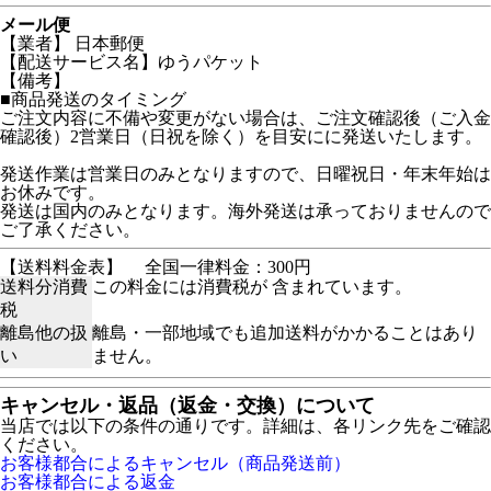
メール便
【業者】 日本郵便
【配送サービス名】ゆうパケット
【備考】
■商品発送のタイミング
ご注文内容に不備や変更がない場合は、ご注文確認後（ご入金
確認後）2営業日（日祝を除く）を目安にに発送いたします。
発送作業は営業日のみとなりますので、日曜祝日・年末年始は
お休みです。
発送は国内のみとなります。海外発送は承っておりませんので
ご了承ください。
【送料料金表】
全国一律料金：300円
送料分消費
この料金には消費税が 含まれています。
税
離島他の扱
離島・一部地域でも追加送料がかかることはあり
い
ません。
キャンセル・返品（返金・交換）について
当店では以下の条件の通りです。詳細は、各リンク先をご確認
ください。
お客様都合によるキャンセル（商品発送前）
お客様都合による返金