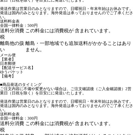
業日（日祝を除く）を目安にに発送いたします。
発送作業は営業日のみとなりますので、日曜祝日・年末年始はお休みです。
発送は国内のみとなります。海外発送は承っておりませんのでご了承くださ
い。
送料料金表
全国一律料金：500円
送料分消費
この料金には消費税が 含まれています。
税
離島他の扱
離島・一部地域でも追加送料がかかることはあり
い
ません。
メール便
【業者】
日本郵便
【配送サービス名】
ゆうパケット
【備考】
■商品発送のタイミング
ご注文内容に不備や変更がない場合は、ご注文確認後（ご入金確認後）2営
業日（日祝を除く）を目安にに発送いたします。
発送作業は営業日のみとなりますので、日曜祝日・年末年始はお休みです。
発送は国内のみとなります。海外発送は承っておりませんのでご了承くださ
い。
送料料金表
全国一律料金：300円
送料分消費
この料金には消費税が 含まれています。
税