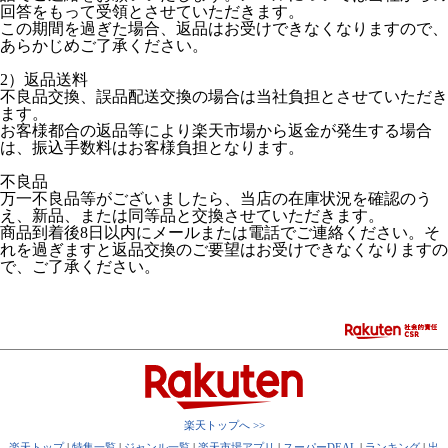
回答をもって受領とさせていただきます。
この期間を過ぎた場合、返品はお受けできなくなりますので、
あらかじめご了承ください。
2）返品送料
不良品交換、誤品配送交換の場合は当社負担とさせていただき
ます。
お客様都合の返品等により楽天市場から返金が発生する場合
は、振込手数料はお客様負担となります。
不良品
万一不良品等がございましたら、当店の在庫状況を確認のう
え、新品、または同等品と交換させていただきます。
商品到着後8日以内にメールまたは電話でご連絡ください。そ
れを過ぎますと返品交換のご要望はお受けできなくなりますの
で、ご了承ください。
楽天トップへ >>
楽天トップ
|
特集一覧
|
ジャンル一覧
|
楽天市場アプリ
|
スーパーDEAL
|
ランキング
|
出