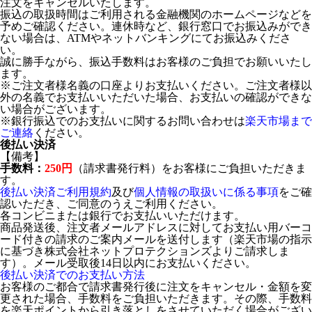
注文をキャンセルいたします。
振込の取扱時間はご利用される金融機関のホームページなどを
予めご確認ください。連休時など、銀行窓口でお振込みができ
ない場合は、ATMやネットバンキングにてお振込みくださ
い。
誠に勝手ながら、振込手数料はお客様のご負担でお願いいたし
ます。
※ご注文者様名義の口座よりお支払いください。ご注文者様以
外の名義でお支払いいただいた場合、お支払いの確認ができな
い場合がございます。
※銀行振込でのお支払いに関するお問い合わせは
楽天市場まで
ご連絡
ください。
後払い決済
【備考】
手数料：
250円
（請求書発行料）をお客様にご負担いただきま
す。
後払い決済ご利用規約
及び
個人情報の取扱いに係る事項
をご確
認いただき、ご同意のうえご利用ください。
各コンビニまたは銀行でお支払いいただけます。
商品発送後、注文者メールアドレスに対してお支払い用バーコ
ード付きの請求のご案内メールを送付します（楽天市場の指示
に基づき株式会社ネットプロテクションズよりご請求しま
す）。メール受取後14日以内にお支払いください。
後払い決済でのお支払い方法
お客様のご都合で請求書発行後に注文をキャンセル・金額を変
更された場合、手数料をご負担いただきます。その際、手数料
を楽天ポイントから引き落としをさせていただく場合がござい