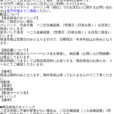
各コンビニでお支払いいただく場合、決済手数料は無料です。
※30万円（税込）以上のご注文にはご利用いただけません。
※ファミリーマート、ローソン等（前払）でのお支払いに関するお問い合わ
せは
楽天市場までご連絡
ください。
配送について
【商品発送のタイミング】
特にご指定がない場合、
クレジット、代金引換 ⇒ご注文確認後、2営業日（日祝を除く）を目安に
発送いたします。
楽天バンク決済 ⇒ご入金確認後、2営業日（日祝を除く）を目安に発送い
たします。
発送作業は営業日のみとなりますので、日曜祝日・年末年始はお休みとなり
ます。
【納品書について】
環境保護の観点からペーパーレス化を推進し、納品書（お買い上げ明細書）
は廃止しております。
商品明細につきましては商品発送時にお送りする「商品発送のお知らせ」メ
ールにてご確認くださいませ。
【備考】
発送は国内のみとなります。海外発送は承っておりませんのでご了承くださ
い。
宅配便
【業者】
日本郵便
【配送サービス名】
ゆうパック
【備考】
■商品発送のタイミング
ご注文内容に不備や変更がない場合は、ご注文確認後（ご入金確認後）2営