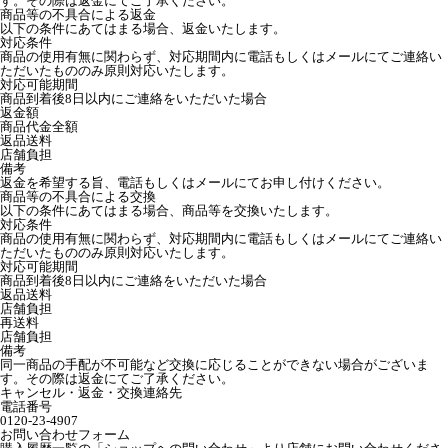
す。その際は返金にてご了承ください。
商品等の不具合による返金
以下の条件にあてはまる場合、返金いたします。
対応条件
商品の使用有無に関わらず、対応期間内に電話もしくはメールにてご連絡い
ただいたもののみ原則対応いたします。
対応可能期間
商品到着後8日以内にご連絡をいただいた場合
返金額
商品代金全額
返品送料
店舗負担
備考
返金を希望する旨、電話もしくはメールにてお申し付けください。
商品等の不具合による交換
以下の条件にあてはまる場合、商品等を交換いたします。
対応条件
商品の使用有無に関わらず、対応期間内に電話もしくはメールにてご連絡い
ただいたもののみ原則対応いたします。
対応可能期間
商品到着後8日以内にご連絡をいただいた場合
返品送料
店舗負担
再送料
店舗負担
備考
同一商品の手配が不可能など交換に応じることができない場合がございま
す。その際は返金にてご了承ください。
キャンセル・返金・交換連絡先
電話番号
0120-23-4907
お問い合わせフォーム