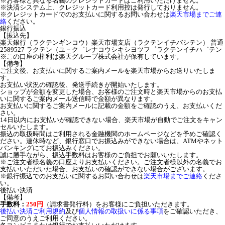
※お客様と異なる名義のクレジットカードはご利用いただけません。
※決済システム上、クレジットカード利用控は発行しておりません。
※クレジットカードでのお支払いに関するお問い合わせは
楽天市場までご連
絡
ください。
銀行振込
【振込先】
楽天銀行（ラクテンギンコウ）楽天市場支店（ラクテンイチバシテン） 普通
2589527 ラクテン（ユ－ク゛レナコウシキシヨツフ゜ラクテンイチハ゛テン
※この口座の権利は楽天グループ株式会社が保有しています。
【備考】
ご注文後、お支払いに関するご案内メールを楽天市場からお送りいたしま
す。
お支払い状況の確認後、発送手続きが開始いたします。
ショップが金額を変更した場合、お客様のご注文時と楽天市場からのお支払
いに関するご案内メール送信時で金額が異なります。
お支払いに関するご案内メールに記載の金額をご確認のうえ、お支払いくだ
さい。
14日以内にお支払いが確認できない場合、楽天市場が自動でご注文をキャン
セルいたします。
振込の取扱時間はご利用される金融機関のホームページなどを予めご確認く
ださい。連休時など、銀行窓口でお振込みができない場合は、ATMやネット
バンキングにてお振込みください。
誠に勝手ながら、振込手数料はお客様のご負担でお願いいたします。
※ご注文者様名義の口座よりお支払いください。ご注文者様以外の名義でお
支払いいただいた場合、お支払いの確認ができない場合がございます。
※銀行振込でのお支払いに関するお問い合わせは
楽天市場までご連絡
くださ
い。
後払い決済
【備考】
手数料：
250円
（請求書発行料）をお客様にご負担いただきます。
後払い決済ご利用規約
及び
個人情報の取扱いに係る事項
をご確認いただき、
ご同意のうえご利用ください。