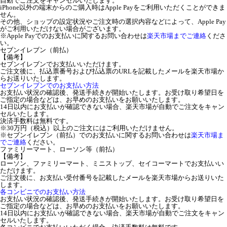
自動でご注文をキャンセルいたします。
iPhone以外の端末からのご購入時はApple Payをご利用いただくことができま
せん。
その他、ショップの設定状況やご注文時の選択内容などによって、Apple Pay
がご利用いただけない場合がございます。
※Apple Payでのお支払いに関するお問い合わせは
楽天市場までご連絡
くださ
い。
セブンイレブン（前払）
【備考】
セブンイレブンでお支払いいただけます。
ご注文後に、払込票番号および払込票のURLを記載したメールを楽天市場か
らお送りいたします。
セブンイレブンでのお支払い方法
お支払い状況の確認後、発送手続きが開始いたします。お受け取り希望日を
ご指定の場合などは、お早めのお支払いをお願いいたします。
14日以内にお支払いが確認できない場合、楽天市場が自動でご注文をキャン
セルいたします。
決済手数料は無料です。
※30万円（税込）以上のご注文にはご利用いただけません。
※セブンイレブン（前払）でのお支払いに関するお問い合わせは
楽天市場ま
でご連絡
ください。
ファミリーマート、ローソン等（前払）
【備考】
ローソン、ファミリーマート、ミニストップ、セイコーマートでお支払いい
ただけます。
ご注文後に、お支払い受付番号を記載したメールを楽天市場からお送りいた
します。
各コンビニでのお支払い方法
お支払い状況の確認後、発送手続きが開始いたします。お受け取り希望日を
ご指定の場合などは、お早めのお支払いをお願いいたします。
14日以内にお支払いが確認できない場合、楽天市場が自動でご注文をキャン
セルいたします。