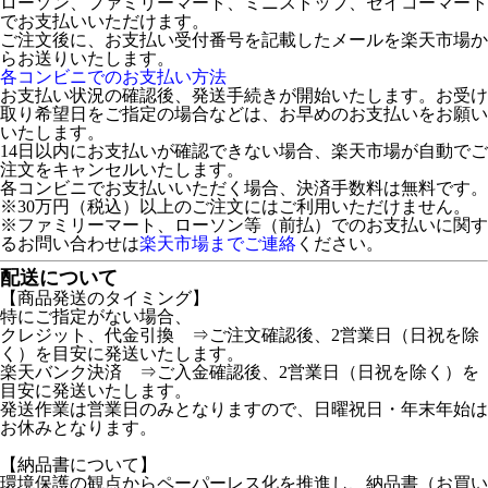
ローソン、ファミリーマート、ミニストップ、セイコーマート
でお支払いいただけます。
ご注文後に、お支払い受付番号を記載したメールを楽天市場か
らお送りいたします。
各コンビニでのお支払い方法
お支払い状況の確認後、発送手続きが開始いたします。お受け
取り希望日をご指定の場合などは、お早めのお支払いをお願い
いたします。
14日以内にお支払いが確認できない場合、楽天市場が自動でご
注文をキャンセルいたします。
各コンビニでお支払いいただく場合、決済手数料は無料です。
※30万円（税込）以上のご注文にはご利用いただけません。
※ファミリーマート、ローソン等（前払）でのお支払いに関す
るお問い合わせは
楽天市場までご連絡
ください。
配送について
【商品発送のタイミング】
特にご指定がない場合、
クレジット、代金引換 ⇒ご注文確認後、2営業日（日祝を除
く）を目安に発送いたします。
楽天バンク決済 ⇒ご入金確認後、2営業日（日祝を除く）を
目安に発送いたします。
発送作業は営業日のみとなりますので、日曜祝日・年末年始は
お休みとなります。
【納品書について】
環境保護の観点からペーパーレス化を推進し、納品書（お買い