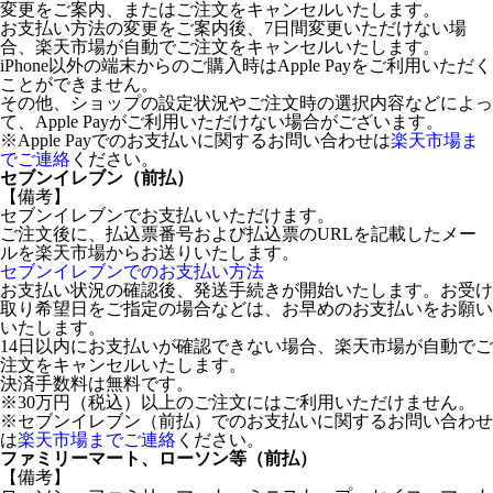
変更をご案内、またはご注文をキャンセルいたします。
お支払い方法の変更をご案内後、7日間変更いただけない場
合、楽天市場が自動でご注文をキャンセルいたします。
iPhone以外の端末からのご購入時はApple Payをご利用いただく
ことができません。
その他、ショップの設定状況やご注文時の選択内容などによっ
て、Apple Payがご利用いただけない場合がございます。
※Apple Payでのお支払いに関するお問い合わせは
楽天市場ま
でご連絡
ください。
セブンイレブン（前払）
【備考】
セブンイレブンでお支払いいただけます。
ご注文後に、払込票番号および払込票のURLを記載したメー
ルを楽天市場からお送りいたします。
セブンイレブンでのお支払い方法
お支払い状況の確認後、発送手続きが開始いたします。お受け
取り希望日をご指定の場合などは、お早めのお支払いをお願い
いたします。
14日以内にお支払いが確認できない場合、楽天市場が自動でご
注文をキャンセルいたします。
決済手数料は無料です。
※30万円（税込）以上のご注文にはご利用いただけません。
※セブンイレブン（前払）でのお支払いに関するお問い合わせ
は
楽天市場までご連絡
ください。
ファミリーマート、ローソン等（前払）
【備考】