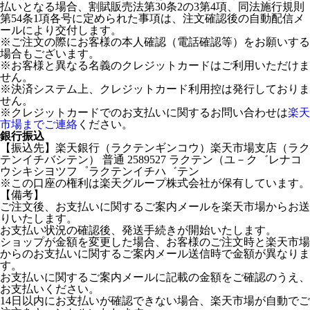
払いとなる場合、割賦販売法第30条2の3第4項、同法施行規則
第54条1項各号に定められた事項は、注文確認後の自動配信メ
ールにより交付します。
※ご注文の際にお客様の本人確認（電話確認等）をお願いする
場合もございます。
※お客様と異なる名義のクレジットカードはご利用いただけま
せん。
※決済システム上、クレジットカード利用控は発行しておりま
せん。
※クレジットカードでのお支払いに関するお問い合わせは
楽天
市場までご連絡
ください。
銀行振込
【振込先】楽天銀行（ラクテンギンコウ）楽天市場支店（ラク
テンイチバシテン） 普通 2589527 ラクテン（ユ－ク゛レナコ
ウシキシヨツフ゜ラクテンイチハ゛テン
※この口座の権利は楽天グループ株式会社が保有しています。
【備考】
ご注文後、お支払いに関するご案内メールを楽天市場からお送
りいたします。
お支払い状況の確認後、発送手続きが開始いたします。
ショップが金額を変更した場合、お客様のご注文時と楽天市場
からのお支払いに関するご案内メール送信時で金額が異なりま
す。
お支払いに関するご案内メールに記載の金額をご確認のうえ、
お支払いください。
14日以内にお支払いが確認できない場合、楽天市場が自動でご