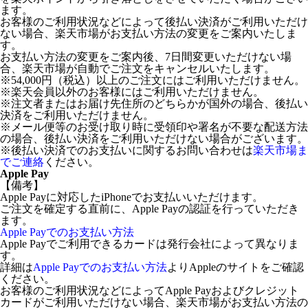
ます。
お客様のご利用状況などによって後払い決済がご利用いただけ
ない場合、楽天市場がお支払い方法の変更をご案内いたしま
す。
お支払い方法の変更をご案内後、7日間変更いただけない場
合、楽天市場が自動でご注文をキャンセルいたします。
※54,000円（税込）以上のご注文にはご利用いただけません。
※楽天会員以外のお客様にはご利用いただけません。
※注文者またはお届け先住所のどちらかが国外の場合、後払い
決済をご利用いただけません。
※メール便等のお受け取り時に受領印や署名が不要な配送方法
の場合、後払い決済をご利用いただけない場合がございます。
※後払い決済でのお支払いに関するお問い合わせは
楽天市場ま
でご連絡
ください。
Apple Pay
【備考】
Apple Payに対応したiPhoneでお支払いいただけます。
ご注文を確定する直前に、Apple Payの認証を行っていただき
ます。
Apple Payでのお支払い方法
Apple Payでご利用できるカードは発行会社によって異なりま
す。
詳細は
Apple Payでのお支払い方法
よりAppleのサイトをご確認
ください。
お客様のご利用状況などによってApple Payおよびクレジット
カードがご利用いただけない場合、楽天市場がお支払い方法の