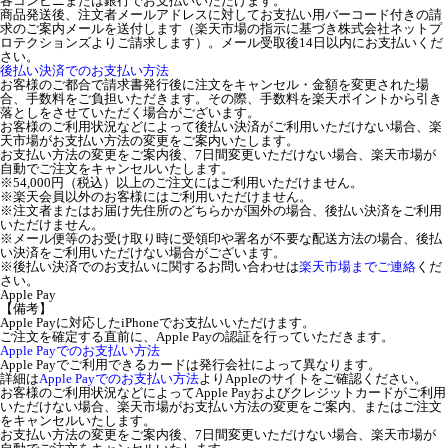
各コンビニまたは銀行でお支払いいただけます。
商品発送後、注文者メールアドレスに対してお支払い用バーコード付きの請
求のご案内メールを送付します（楽天市場の指示に基づき株式会社ネットプ
ロテクションズよりご請求します）。メール受取後14日以内にお支払いくだ
さい。
後払い決済でのお支払い方法
お客様のご都合で請求書発行後に注文をキャンセル・金額を変更された場
合、手数料をご負担いただきます。その際、手数料を楽天ポイントから引き
落としをさせていただく場合がございます。
お客様のご利用状況などによって後払い決済がご利用いただけない場合、楽
天市場がお支払い方法の変更をご案内いたします。
お支払い方法の変更をご案内後、7日間変更いただけない場合、楽天市場が
自動でご注文をキャンセルいたします。
※54,000円（税込）以上のご注文にはご利用いただけません。
※楽天会員以外のお客様にはご利用いただけません。
※注文者またはお届け先住所のどちらかが国外の場合、後払い決済をご利用
いただけません。
※メール便等のお受け取り時に受領印や署名が不要な配送方法の場合、後払
い決済をご利用いただけない場合がございます。
※後払い決済でのお支払いに関するお問い合わせは
楽天市場までご連絡
くだ
さい。
Apple Pay
【備考】
Apple Payに対応したiPhoneでお支払いいただけます。
ご注文を確定する直前に、Apple Payの認証を行っていただきます。
Apple Payでのお支払い方法
Apple Payでご利用できるカードは発行会社によって異なります。
詳細は
Apple Payでのお支払い方法
よりAppleのサイトをご確認ください。
お客様のご利用状況などによってApple Payおよびクレジットカードがご利用
いただけない場合、楽天市場がお支払い方法の変更をご案内、またはご注文
をキャンセルいたします。
お支払い方法の変更をご案内後、7日間変更いただけない場合、楽天市場が