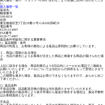
購入履歴一覧の「ショップヘの問い合わせ」より店舗にお問い合わせくださ
い。
購入履歴一覧
返送先
郵便番号
108-0014
住所
東京都港区芝5丁目29番11号 G-BASE田町2F
電話番号
0120-23-4907
FAX番号
0120-77-4907
返品条件等販売に関する重要事項
1）返品期限・条件
商品の性質上、お客様の都合による返品は原則的にお断りしています。
１．商品に瑕疵がある場合
２．当店の過失によりお客様が注文した商品と相違する商品が届けられた場
合
上記に該当する場合、商品到着日より8日以内にメールかお電話でご連絡を
お願いいたします。メールについては当社からの回答をもって受領とさせて
いただきます。
この期間を過ぎた場合、返品はお受けできなくなりますので、あらかじめご
了承ください。
2）返品送料
不良品交換、誤品配送交換の場合は当社負担とさせていただきます。
お客様都合の返品等により楽天市場から返金が発生する場合は、振込手数料
はお客様負担となります。
不良品