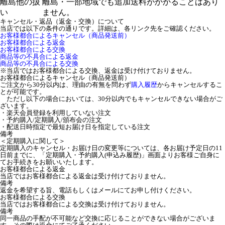
離島他の扱
離島・一部地域でも追加送料がかかることはあり
い
ません。
キャンセル・返品（返金・交換）について
当店では以下の条件の通りです。詳細は、各リンク先をご確認ください。
お客様都合によるキャンセル（商品発送前）
お客様都合による返金
お客様都合による交換
商品等の不具合による返金
商品等の不具合による交換
※当店ではお客様都合による交換、返金は受け付けておりません。
お客様都合によるキャンセル（商品発送前）
ご注文から30分以内は、理由の有無を問わず
購入履歴
からキャンセルするこ
とが可能です。
ただし以下の場合においては、30分以内でもキャンセルできない場合がご
ざいます。
・楽天会員登録を利用していない注文
・予約購入/定期購入/頒布会の注文
・配送日時指定で最短お届け日を指定している注文
備考
＜定期購入に関して＞
定期購入のキャンセル・お届け日の変更等については、各お届け予定日の11
日前までに、「定期購入・予約購入(申込み履歴)」画面よりお客様ご自身に
てお手続きをお願いいたします。
お客様都合による返金
当店ではお客様都合による返金は受け付けておりません。
備考
返金を希望する旨、電話もしくはメールにてお申し付けください。
お客様都合による交換
当店ではお客様都合による交換は受け付けておりません。
備考
同一商品の手配が不可能など交換に応じることができない場合がございま