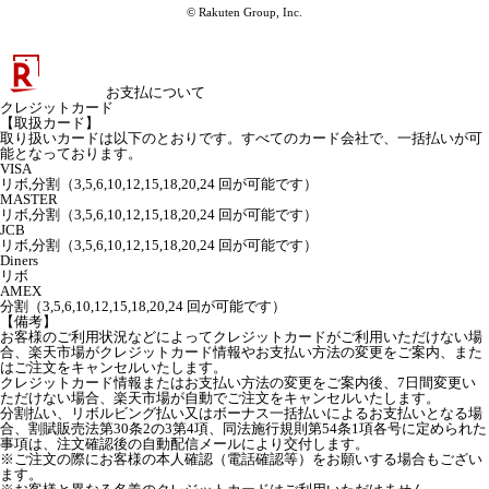
© Rakuten Group, Inc.
お支払について
クレジットカード
【取扱カード】
取り扱いカードは以下のとおりです。すべてのカード会社で、一括払いが可
能となっております。
VISA
リボ,分割（3,5,6,10,12,15,18,20,24 回が可能です）
MASTER
リボ,分割（3,5,6,10,12,15,18,20,24 回が可能です）
JCB
リボ,分割（3,5,6,10,12,15,18,20,24 回が可能です）
Diners
リボ
AMEX
分割（3,5,6,10,12,15,18,20,24 回が可能です）
【備考】
お客様のご利用状況などによってクレジットカードがご利用いただけない場
合、楽天市場がクレジットカード情報やお支払い方法の変更をご案内、また
はご注文をキャンセルいたします。
クレジットカード情報またはお支払い方法の変更をご案内後、7日間変更い
ただけない場合、楽天市場が自動でご注文をキャンセルいたします。
分割払い、リボルビング払い又はボーナス一括払いによるお支払いとなる場
合、割賦販売法第30条2の3第4項、同法施行規則第54条1項各号に定められた
事項は、注文確認後の自動配信メールにより交付します。
※ご注文の際にお客様の本人確認（電話確認等）をお願いする場合もござい
ます。