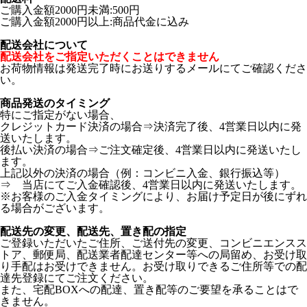
ご購入金額2000円未満:500円
ご購入金額2000円以上:商品代金に込み
配送会社について
配送会社をご指定いただくことはできません
お荷物情報は発送完了時にお送りするメールにてご確認くださ
い。
商品発送のタイミング
特にご指定がない場合、
クレジットカード決済の場合⇒決済完了後、4営業日以内に発
送いたします。
後払い決済の場合⇒ご注文確定後、4営業日以内に発送いたし
ます。
上記以外の決済の場合（例：コンビニ入金、銀行振込等）
⇒ 当店にてご入金確認後、4営業日以内に発送いたします。
※お客様のご入金タイミングにより、お届け予定日が後にずれ
る場合がございます。
配送先の変更、配送先、置き配の指定
ご登録いただいたご住所、ご送付先の変更、コンビニエンスス
トア、郵便局、配送業者配達センター等への局留め、お受け取
り手配はお受けできません。お受け取りできるご住所等での配
達先登録にてご注文ください。
また、宅配BOXへの配達、置き配等のご要望を承ることはで
きません。