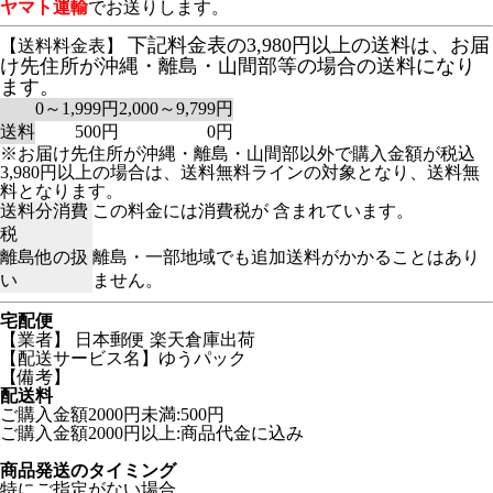
ヤマト運輸
でお送りします。
下記料金表の3,980円以上の送料は、お届
【送料料金表】
け先住所が沖縄・離島・山間部等の場合の送料になり
ます。
0～1,999円
2,000～9,799円
送料
500円
0円
※お届け先住所が沖縄・離島・山間部以外で購入金額が税込
3,980円以上の場合は、送料無料ラインの対象となり、送料無
料となります。
送料分消費
この料金には消費税が 含まれています。
税
離島他の扱
離島・一部地域でも追加送料がかかることはあり
い
ません。
宅配便
【業者】 日本郵便 楽天倉庫出荷
【配送サービス名】ゆうパック
【備考】
配送料
ご購入金額2000円未満:500円
ご購入金額2000円以上:商品代金に込み
商品発送のタイミング
特にご指定がない場合、