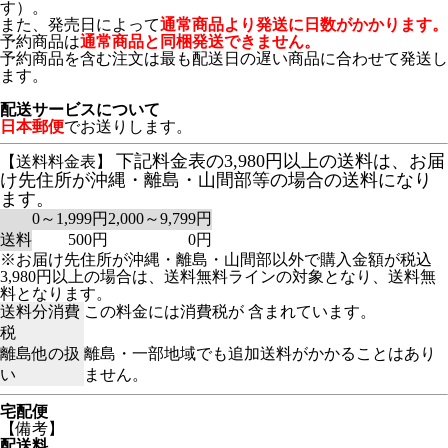
す）。
また、発売日によって
通常商品より発送に日数がかかります。
予約商品は
通常商品と同梱発送できません。
予約商品を含む注文は最も配送日の遅い商品に合わせて発送し
ます。
配送サービスについて
日本郵便
でお送りします。
下記料金表の3,980円以上の送料は、お届
【送料料金表】
け先住所が沖縄・離島・山間部等の場合の送料になり
ます。
0～1,999円
2,000～9,799円
送料
500円
0円
※お届け先住所が沖縄・離島・山間部以外で購入金額が税込
3,980円以上の場合は、送料無料ラインの対象となり、送料無
料となります。
送料分消費
この料金には消費税が 含まれています。
税
離島他の扱
離島・一部地域でも追加送料がかかることはあり
い
ません。
宅配便
【備考】
配送料