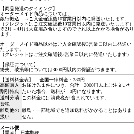
【商品発送のタイミング】
オーダーメイド商品については、
銀行振込 ⇒ご入金確認後10営業日以内に発送いたします。
（クレジットはご注文確認後10営業日以内に発送いたします）
※2月～4月は大変混み合いますのでそれ以上かかる場合があり
ます。
オーダーメイド商品以外はご入金確認後3営業日以内に発送い
たします。
（クレジットはご注文確認後3営業日以内に発送いたします）
【保証について】
紛失、破損等については3000円以内の保証がつきます。
【送料料金表】
全国一律料金：280円
高額購入
お届け先１件につき、合計 3000円以上ご注文いた
割引特典
だいた場合、送料が 0円になります。
送料分消
この料金には消費税が 含まれています。
費税
離島他の
離島・一部地域でも追加送料がかかることはありま
扱い
せん。
メール便
【業者】 日本郵便