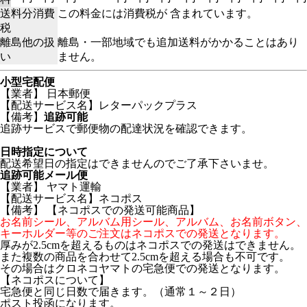
送料分消費
この料金には消費税が 含まれています。
税
離島他の扱
離島・一部地域でも追加送料がかかることはあり
い
ません。
小型宅配便
【業者】 日本郵便
【配送サービス名】レターパックプラス
【備考】
追跡可能
追跡サービスで郵便物の配達状況を確認できます。
日時指定について
配送希望日の指定はできませんのでご了承下さいませ。
追跡可能メール便
【業者】 ヤマト運輸
【配送サービス名】ネコポス
【備考】
【ネコポスでの発送可能商品】
お名前シール、アルバム用シール、アルバム、お名前ボタン、
キーホルダー等のご注文はネコポスでの発送となります。
厚みが2.5cmを超えるものはネコポスでの発送はできません。
また複数の商品を合わせて2.5cmを超える場合も不可です。
その場合はクロネコヤマトの宅急便での発送となります。
【ネコポスについて】
宅急便と同じ日数で届きます。（通常１～２日）
ポスト投函になります。