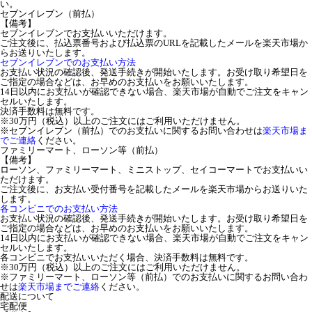
い。
セブンイレブン（前払）
【備考】
セブンイレブンでお支払いいただけます。
ご注文後に、払込票番号および払込票のURLを記載したメールを楽天市場か
らお送りいたします。
セブンイレブンでのお支払い方法
お支払い状況の確認後、発送手続きが開始いたします。お受け取り希望日を
ご指定の場合などは、お早めのお支払いをお願いいたします。
14日以内にお支払いが確認できない場合、楽天市場が自動でご注文をキャン
セルいたします。
決済手数料は無料です。
※30万円（税込）以上のご注文にはご利用いただけません。
※セブンイレブン（前払）でのお支払いに関するお問い合わせは
楽天市場ま
でご連絡
ください。
ファミリーマート、ローソン等（前払）
【備考】
ローソン、ファミリーマート、ミニストップ、セイコーマートでお支払いい
ただけます。
ご注文後に、お支払い受付番号を記載したメールを楽天市場からお送りいた
します。
各コンビニでのお支払い方法
お支払い状況の確認後、発送手続きが開始いたします。お受け取り希望日を
ご指定の場合などは、お早めのお支払いをお願いいたします。
14日以内にお支払いが確認できない場合、楽天市場が自動でご注文をキャン
セルいたします。
各コンビニでお支払いいただく場合、決済手数料は無料です。
※30万円（税込）以上のご注文にはご利用いただけません。
※ファミリーマート、ローソン等（前払）でのお支払いに関するお問い合わ
せは
楽天市場までご連絡
ください。
配送について
宅配便