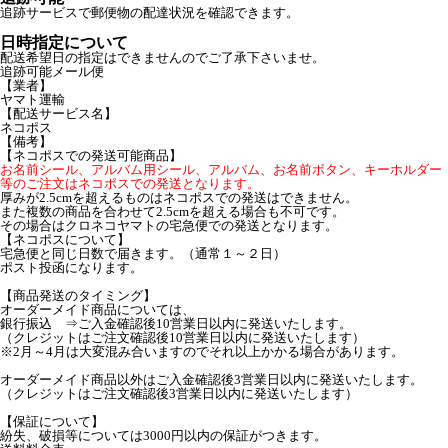
追跡サービスで郵便物の配達状況を確認できます。
日時指定について
配送希望日の指定はできませんのでご了承下さいませ。
追跡可能メール便
【業者】
ヤマト運輸
【配送サービス名】
ネコポス
【備考】
【ネコポスでの発送可能商品】
お名前シール、アルバム用シール、アルバム、お名前ボタン、キーホルダー
等のご注文はネコポスでの発送となります。
厚みが2.5cmを超えるものはネコポスでの発送はできません。
また複数の商品を合わせて2.5cmを超える場合も不可です。
その場合はクロネコヤマトの宅急便での発送となります。
【ネコポスについて】
宅急便と同じ日数で届きます。（通常１～２日）
ポスト投函になります。
【商品発送のタイミング】
オーダーメイド商品については、
銀行振込 ⇒ご入金確認後10営業日以内に発送いたします。
（クレジットはご注文確認後10営業日以内に発送いたします）
※2月～4月は大変混み合いますのでそれ以上かかる場合があります。
オーダーメイド商品以外はご入金確認後3営業日以内に発送いたします。
（クレジットはご注文確認後3営業日以内に発送いたします）
【保証について】
紛失、破損等については3000円以内の保証がつきます。