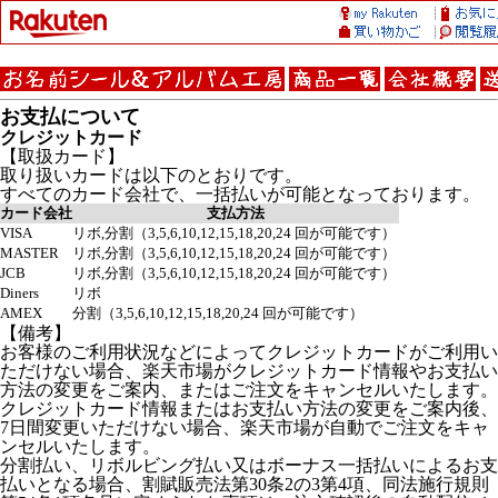
お支払について
クレジットカード
【取扱カード】
取り扱いカードは以下のとおりです。
すべてのカード会社で、一括払いが可能となっております。
カード会社
支払方法
VISA
リボ,分割（3,5,6,10,12,15,18,20,24 回が可能です）
MASTER
リボ,分割（3,5,6,10,12,15,18,20,24 回が可能です）
JCB
リボ,分割（3,5,6,10,12,15,18,20,24 回が可能です）
Diners
リボ
AMEX
分割（3,5,6,10,12,15,18,20,24 回が可能です）
【備考】
お客様のご利用状況などによってクレジットカードがご利用い
ただけない場合、楽天市場がクレジットカード情報やお支払い
方法の変更をご案内、またはご注文をキャンセルいたします。
クレジットカード情報またはお支払い方法の変更をご案内後、
7日間変更いただけない場合、楽天市場が自動でご注文をキャ
ンセルいたします。
分割払い、リボルビング払い又はボーナス一括払いによるお支
払いとなる場合、割賦販売法第30条2の3第4項、同法施行規則