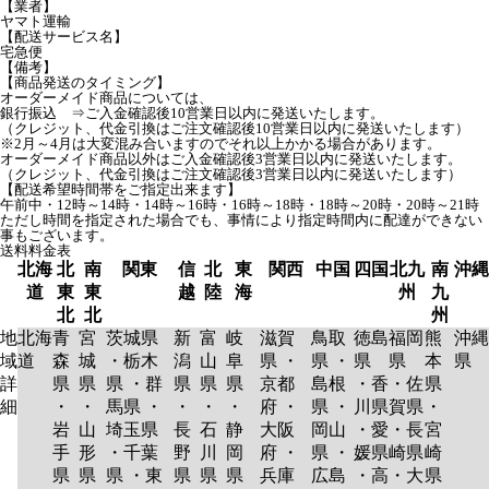
【業者】
ヤマト運輸
【配送サービス名】
宅急便
【備考】
【商品発送のタイミング】
オーダーメイド商品については、
銀行振込 ⇒ご入金確認後10営業日以内に発送いたします。
（クレジット、代金引換はご注文確認後10営業日以内に発送いたします）
※2月～4月は大変混み合いますのでそれ以上かかる場合があります。
オーダーメイド商品以外はご入金確認後3営業日以内に発送いたします。
（クレジット、代金引換はご注文確認後3営業日以内に発送いたします）
【配送希望時間帯をご指定出来ます】
午前中・12時～14時・14時～16時・16時～18時・18時～20時・20時～21時
ただし時間を指定された場合でも、事情により指定時間内に配達ができない
事もございます。
送料料金表
北海
北
南
関東
信
北
東
関西
中国
四国
北九
南
沖縄
道
東
東
越
陸
海
州
九
北
北
州
地
北海
青
宮
茨城県
新
富
岐
滋賀
鳥取
徳島
福岡
熊
沖縄
域
道
森
城
・栃木
潟
山
阜
県 ・
県 ・
県
県
本
県
詳
県
県
県 ・群
県
県
県
京都
島根
・香
・佐
県
細
・
・
馬県 ・
・
・
・
府 ・
県 ・
川県
賀県
・
岩
山
埼玉県
長
石
静
大阪
岡山
・愛
・長
宮
手
形
・千葉
野
川
岡
府 ・
県 ・
媛県
崎県
崎
県
県
県 ・東
県
県
県
兵庫
広島
・高
・大
県