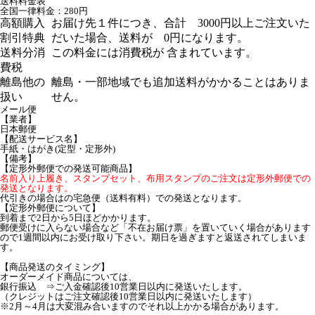
送料料金表
全国一律料金：280円
高額購入
お届け先１件につき、合計 3000円以上ご注文いた
割引特典
だいた場合、送料が 0円になります。
送料分消
この料金には消費税が 含まれています。
費税
離島他の
離島・一部地域でも追加送料がかかることはありま
扱い
せん。
メール便
【業者】
日本郵便
【配送サービス名】
手紙・はがき(定型・定形外)
【備考】
【定形外郵便での発送可能商品】
名前入り上履き、スタンプセット、布用スタンプのご注文は定形外郵便での
発送となります。
代引きの場合はの宅急便（送料有料）での発送となります。
【定形外郵便について】
到着まで2日から5日ほどかかります。
郵便受けに入らない場合など「不在お届け票」を置いていく場合があります
ので1週間以内にお受け取り下さい。期日を過ぎますと返送されてしまいま
す。
【商品発送のタイミング】
オーダーメイド商品については、
銀行振込 ⇒ご入金確認後10営業日以内に発送いたします。
（クレジットはご注文確認後10営業日以内に発送いたします）
※2月～4月は大変混み合いますのでそれ以上かかる場合があります。