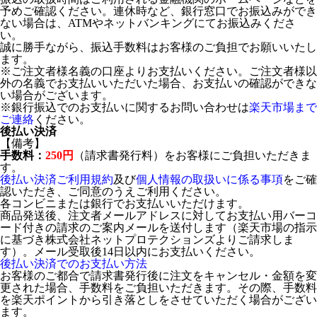
予めご確認ください。連休時など、銀行窓口でお振込みができ
ない場合は、ATMやネットバンキングにてお振込みくださ
い。
誠に勝手ながら、振込手数料はお客様のご負担でお願いいたし
ます。
※ご注文者様名義の口座よりお支払いください。ご注文者様以
外の名義でお支払いいただいた場合、お支払いの確認ができな
い場合がございます。
※銀行振込でのお支払いに関するお問い合わせは
楽天市場まで
ご連絡
ください。
後払い決済
【備考】
手数料：
250円
（請求書発行料）をお客様にご負担いただきま
す。
後払い決済ご利用規約
及び
個人情報の取扱いに係る事項
をご確
認いただき、ご同意のうえご利用ください。
各コンビニまたは銀行でお支払いいただけます。
商品発送後、注文者メールアドレスに対してお支払い用バーコ
ード付きの請求のご案内メールを送付します（楽天市場の指示
に基づき株式会社ネットプロテクションズよりご請求しま
す）。メール受取後14日以内にお支払いください。
後払い決済でのお支払い方法
お客様のご都合で請求書発行後に注文をキャンセル・金額を変
更された場合、手数料をご負担いただきます。その際、手数料
を楽天ポイントから引き落としをさせていただく場合がござい
ます。