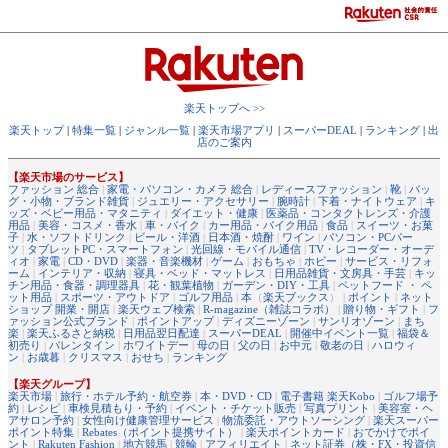
楽天トップへ >>
楽天トップ
|
特集一覧
|
ジャンル一覧
|
楽天市場アプリ
|
スーパーDEAL
|
ランキング
|
出
店のご案内
【楽天市場のサービス】
ファッション 総合
|
家電・パソコン・カメラ 総合
|
レディースファッション
|
靴
|
バッ
グ・小物・ブランド雑貨
|
ジュエリー・アクセサリー
|
腕時計
|
下着・ナイトウェア
|
キ
ッズ・ベビー用品・マタニティ
|
ダイエット・健康
|
医薬品・コンタクトレンズ・介護
用品
|
美容・コスメ・香水
|
車・バイク
|
カー用品・バイク用品
|
食品
|
スイーツ・お菓
子
|
水・ソフトドリンク
|
ビール・洋酒
|
日本酒・焼酎
|
ワイン
|
パソコン・PCパー
ツ
|
タブレットPC・スマートフォン
|
光回線・モバイル通信
|
TV・レコーダー・オーデ
ィオ
|
家電
|
CD・DVD
|
楽器・音楽機材
|
ゲーム
|
おもちゃ
|
ホビー
|
サービス・リフォ
ーム
|
インテリア・収納
|
寝具・ベッド・マットレス
|
日用品雑貨・文房具・手芸
|
キッ
チン用品・食器・調理器具
|
花・観葉植物
|
ガーデン・DIY・工具
|
ペットフード ・ ペ
ット用品
|
スポーツ・アウトドア
|
ゴルフ用品
|
本
（
楽天ブックス
） |
ポイント
|
ネット
ショップ 開業・開店
|
楽天ウェブ検索
|
R-magazine（雑誌コラボ）
|
贈り物・ギフト
|
フ
ァッション公式ブランド
|
ポイントアップ
|
ディズニーゾーン
|
サンリオゾーン
|
まち
楽
|
楽天ふるさと納税
|
日用品翌日配達
|
スーパーDEAL
|
開催中イベント一覧
|
福袋＆
初売り
|
バレンタイン
|
ホワイトデー
|
母の日
|
父の日
|
お中元
|
敬老の日
|
ハロウィ
ン
|
お歳暮
|
クリスマス
|
おせち
|
ランキング
【楽天グループ】
楽天市場
|
旅行・ホテル予約・航空券
|
本・DVD・CD
|
電子書籍 楽天Kobo
|
ゴルフ場予
約
|
レシピ
|
車検見積もり・予約
|
イベント・チケット販売
|
写真プリント
|
美容室・ヘ
アサロン予約
|
女性向け健康管理サービス
|
物流委託・アウトソーシング
|
楽天スーパー
ポイント特集
|
Rebates（ポイント提携サイト）
|
楽天ポイントカード
|
おでかけでポイ
ント
|
Rakuten Fashion
|
地方競馬
|
競輪
|
アフィリエイト
|
ネット証券（株・FX・投資信