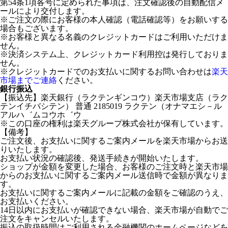
第54条1項各号に定められた事項は、注文確認後の自動配信メ
ールにより交付します。
※ご注文の際にお客様の本人確認（電話確認等）をお願いする
場合もございます。
※お客様と異なる名義のクレジットカードはご利用いただけま
せん。
※決済システム上、クレジットカード利用控は発行しておりま
せん。
※クレジットカードでのお支払いに関するお問い合わせは
楽天
市場までご連絡
ください。
銀行振込
【振込先】楽天銀行（ラクテンギンコウ）楽天市場支店（ラク
テンイチバシテン） 普通 2185019 ラクテン（オナマエシ－ル
アルハ゛ムコウホ゛ウ
※この口座の権利は楽天グループ株式会社が保有しています。
【備考】
ご注文後、お支払いに関するご案内メールを楽天市場からお送
りいたします。
お支払い状況の確認後、発送手続きが開始いたします。
ショップが金額を変更した場合、お客様のご注文時と楽天市場
からのお支払いに関するご案内メール送信時で金額が異なりま
す。
お支払いに関するご案内メールに記載の金額をご確認のうえ、
お支払いください。
14日以内にお支払いが確認できない場合、楽天市場が自動でご
注文をキャンセルいたします。
振込の取扱時間はご利用される金融機関のホームページなどを