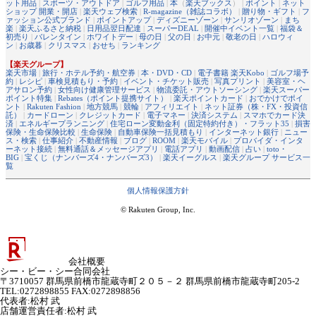
ット用品
|
スポーツ・アウトドア
|
ゴルフ用品
|
本
（
楽天ブックス
） |
ポイント
|
ネット
ショップ 開業・開店
|
楽天ウェブ検索
|
R-magazine（雑誌コラボ）
|
贈り物・ギフト
|
フ
ァッション公式ブランド
|
ポイントアップ
|
ディズニーゾーン
|
サンリオゾーン
|
まち
楽
|
楽天ふるさと納税
|
日用品翌日配達
|
スーパーDEAL
|
開催中イベント一覧
|
福袋＆
初売り
|
バレンタイン
|
ホワイトデー
|
母の日
|
父の日
|
お中元
|
敬老の日
|
ハロウィ
ン
|
お歳暮
|
クリスマス
|
おせち
|
ランキング
【楽天グループ】
楽天市場
|
旅行・ホテル予約・航空券
|
本・DVD・CD
|
電子書籍 楽天Kobo
|
ゴルフ場予
約
|
レシピ
|
車検見積もり・予約
|
イベント・チケット販売
|
写真プリント
|
美容室・ヘ
アサロン予約
|
女性向け健康管理サービス
|
物流委託・アウトソーシング
|
楽天スーパー
ポイント特集
|
Rebates（ポイント提携サイト）
|
楽天ポイントカード
|
おでかけでポイ
ント
|
Rakuten Fashion
|
地方競馬
|
競輪
|
アフィリエイト
|
ネット証券（株・FX・投資信
託）
|
カードローン
|
クレジットカード
|
電子マネー
|
決済システム
|
スマホでカード決
済
|
エネルギープランニング
|
住宅ローン変動金利（固定特約付き）・フラット35
|
損害
保険・生命保険比較
|
生命保険
|
自動車保険一括見積もり
|
インターネット銀行
|
ニュー
ス・検索
|
仕事紹介
|
不動産情報
|
ブログ
|
ROOM
|
楽天モバイル
|
プロバイダ・インタ
ーネット接続
|
無料通話＆メッセージアプリ
|
電話アプリ
|
動画配信
|
占い
|
toto・
BIG
|
宝くじ（ナンバーズ4・ナンバーズ3）
|
楽天イーグルス
|
楽天グループ サービス一
覧
個人情報保護方針
© Rakuten Group, Inc.
会社概要
シー・ビー・シー合同会社
〒3710057 群馬県前橋市龍蔵寺町２０５－２ 群馬県前橋市龍蔵寺町205-2
TEL:0272898855 FAX:0272898856
代表者
:
松村 武
店舗運営責任者
:
松村 武