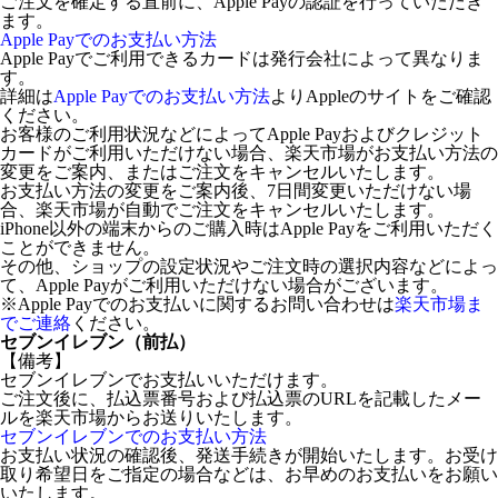
ご注文を確定する直前に、Apple Payの認証を行っていただき
ます。
Apple Payでのお支払い方法
Apple Payでご利用できるカードは発行会社によって異なりま
す。
詳細は
Apple Payでのお支払い方法
よりAppleのサイトをご確認
ください。
お客様のご利用状況などによってApple Payおよびクレジット
カードがご利用いただけない場合、楽天市場がお支払い方法の
変更をご案内、またはご注文をキャンセルいたします。
お支払い方法の変更をご案内後、7日間変更いただけない場
合、楽天市場が自動でご注文をキャンセルいたします。
iPhone以外の端末からのご購入時はApple Payをご利用いただく
ことができません。
その他、ショップの設定状況やご注文時の選択内容などによっ
て、Apple Payがご利用いただけない場合がございます。
※Apple Payでのお支払いに関するお問い合わせは
楽天市場ま
でご連絡
ください。
セブンイレブン（前払）
【備考】
セブンイレブンでお支払いいただけます。
ご注文後に、払込票番号および払込票のURLを記載したメー
ルを楽天市場からお送りいたします。
セブンイレブンでのお支払い方法
お支払い状況の確認後、発送手続きが開始いたします。お受け
取り希望日をご指定の場合などは、お早めのお支払いをお願い
いたします。