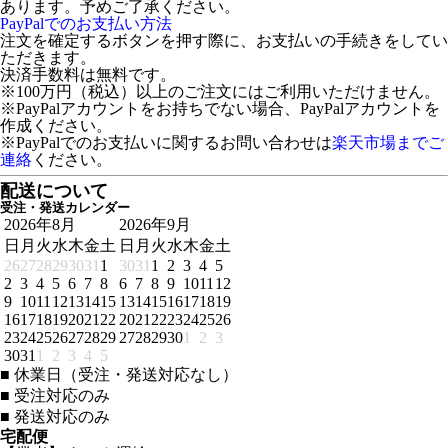
あります。予めご了承ください。
PayPalでのお支払い方法
注文を確定するボタンを押す際に、お支払いの手続きをしてい
ただきます。
決済手数料は無料です。
※100万円（税込）以上のご注文にはご利用いただけません。
※PayPalアカウントをお持ちでない場合、PayPalアカウントを
作成ください。
※PayPalでのお支払いに関するお問い合わせは
楽天市場までご
連絡
ください。
配送について
受注・発送カレンダー
2026年8月
2026年9月
日
月
火
水
木
金
土
日
月
火
水
木
金
土
26
27
28
29
30
31
1
30
31
1
2
3
4
5
2
3
4
5
6
7
8
6
7
8
9
10
11
12
9
10
11
12
13
14
15
13
14
15
16
17
18
19
16
17
18
19
20
21
22
20
21
22
23
24
25
26
23
24
25
26
27
28
29
27
28
29
30
1
2
3
30
31
1
2
3
4
5
■
休業日（受注・発送対応なし）
■
受注対応のみ
■
発送対応のみ
宅配便