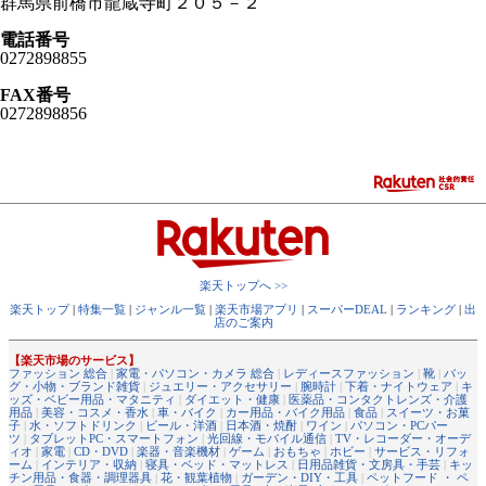
群馬県前橋市龍蔵寺町２０５－２
電話番号
0272898855
FAX番号
0272898856
楽天トップへ >>
楽天トップ
|
特集一覧
|
ジャンル一覧
|
楽天市場アプリ
|
スーパーDEAL
|
ランキング
|
出
店のご案内
【楽天市場のサービス】
ファッション 総合
|
家電・パソコン・カメラ 総合
|
レディースファッション
|
靴
|
バッ
グ・小物・ブランド雑貨
|
ジュエリー・アクセサリー
|
腕時計
|
下着・ナイトウェア
|
キ
ッズ・ベビー用品・マタニティ
|
ダイエット・健康
|
医薬品・コンタクトレンズ・介護
用品
|
美容・コスメ・香水
|
車・バイク
|
カー用品・バイク用品
|
食品
|
スイーツ・お菓
子
|
水・ソフトドリンク
|
ビール・洋酒
|
日本酒・焼酎
|
ワイン
|
パソコン・PCパー
ツ
|
タブレットPC・スマートフォン
|
光回線・モバイル通信
|
TV・レコーダー・オーデ
ィオ
|
家電
|
CD・DVD
|
楽器・音楽機材
|
ゲーム
|
おもちゃ
|
ホビー
|
サービス・リフォ
ーム
|
インテリア・収納
|
寝具・ベッド・マットレス
|
日用品雑貨・文房具・手芸
|
キッ
チン用品・食器・調理器具
|
花・観葉植物
|
ガーデン・DIY・工具
|
ペットフード ・ ペ