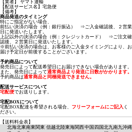
【業者】 ヤマト運輸
【配送サービス名】宅急便
【備考】
商品発送のタイミング
特にご指定がない場合、
前払い決済の場合（例：銀行振込） ⇒ご入金確認後、２営業
日に発送いたします。
上記以外の決済の場合（例：クレジットカード） ⇒ご注文確
認後、２営業日に発送いたします。
※前払い決済の場合は、お客様のご入金タイミングにより、お
届け予定日が前後することがございます。
予約商品について
発売日によって配送希望日にお届けできない場合があります。
また、発売日によって
通常商品より発送に日数がかかります。
予約商品は
通常商品と同梱発送できません。
配送サービスについて
宅配便
でお送りします。
宅配BOXについて
宅配BOX配達を希望される場合、
フリーフォームにご記入
く
ださい。
【送料料金表】
北海
北東
南東
関東
信越
北陸
東海
関西
中国
四国
北九
南九
沖縄