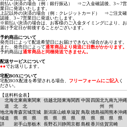
前払い決済の場合（例：銀行振込） ⇒ご入金確認後、3～7営
業日に発送いたします。
上記以外の決済の場合（例：クレジットカード） ⇒ご注文確
認後、3～7営業日に発送いたします。
※前払い決済の場合は、お客様のご入金タイミングにより、お
届け予定日が前後することがございます。
予約商品について
発売日によって配送希望日にお届けできない場合があります。
また、発売日によって
通常商品より発送に日数がかかります。
予約商品は
通常商品と同梱発送できません。
配送サービスについて
●●
でお送りします。
宅配BOXについて
宅配BOX配達を希望される場合、
フリーフォームにご記入
く
ださい。
【送料料金表】
北海
北東
南東
関東
信越
北陸
東海
関西
中国
四国
北九
南九
沖縄
道
北
北
州
州
地
北海
青森
宮城
茨城
新潟
富山
岐阜
滋賀
鳥取
徳島
福岡
熊本
沖縄
域
道
県
県
県
県
県
県
県
県
県
県
県
県
詳
岩手
山形
栃木
長野
石川
静岡
京都
島根
香川
佐賀
宮崎