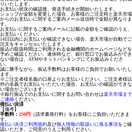
りいたします。
お支払い状況の確認後、発送手続きが開始いたします。
ショップが金額を変更した場合、お客様のご注文時と楽天市場
からのお支払いに関するご案内メール送信時で金額が異なりま
す。
お支払いに関するご案内メールに記載の金額をご確認のうえ、
お支払いください。
14日以内にお支払いが確認できない場合、楽天市場が自動でご
注文をキャンセルいたします。
振込の取扱時間はご利用される金融機関のホームページなどを
予めご確認ください。連休時など、銀行窓口でお振込みができ
ない場合は、ATMやネットバンキングにてお振込みくださ
い。
誠に勝手ながら、振込手数料はお客様のご負担でお願いいたし
ます。
※ご注文者様名義の口座よりお支払いください。ご注文者様以
外の名義でお支払いいただいた場合、お支払いの確認ができな
い場合がございます。
※銀行振込でのお支払いに関するお問い合わせは
楽天市場まで
ご連絡
ください。
後払い決済
【備考】
手数料：
250円
（請求書発行料）をお客様にご負担いただきま
す。
後払い決済ご利用規約
及び
個人情報の取扱いに係る事項
をご確
認いただき、ご同意のうえご利用ください。