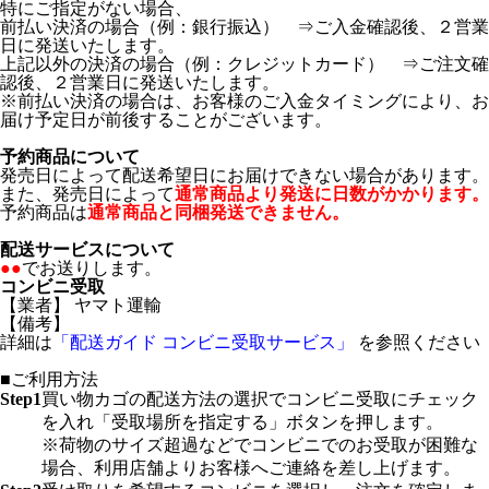
特にご指定がない場合、
前払い決済の場合（例：銀行振込） ⇒ご入金確認後、２営業
日に発送いたします。
上記以外の決済の場合（例：クレジットカード） ⇒ご注文確
認後、２営業日に発送いたします。
※前払い決済の場合は、お客様のご入金タイミングにより、お
届け予定日が前後することがございます。
予約商品について
発売日によって配送希望日にお届けできない場合があります。
また、発売日によって
通常商品より発送に日数がかかります。
予約商品は
通常商品と同梱発送できません。
配送サービスについて
●●
でお送りします。
コンビニ受取
【業者】 ヤマト運輸
【備考】
詳細は
「配送ガイド コンビニ受取サービス」
を参照ください
■ご利用方法
Step1
買い物カゴの配送方法の選択でコンビニ受取にチェック
を入れ「受取場所を指定する」ボタンを押します。
※荷物のサイズ超過などでコンビニでのお受取が困難な
場合、利用店舗よりお客様へご連絡を差し上げます。