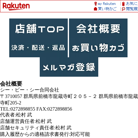
会社概要
シー・ビー・シー合同会社
〒3710057 群馬県前橋市龍蔵寺町２０５－２ 群馬県前橋市龍蔵
寺町205-2
TEL:0272898855 FAX:0272898856
代表者:松村 武
店舗運営責任者:松村 武
店舗セキュリティ責任者:松村 武
購入履歴からの適格請求書発行:対応可能