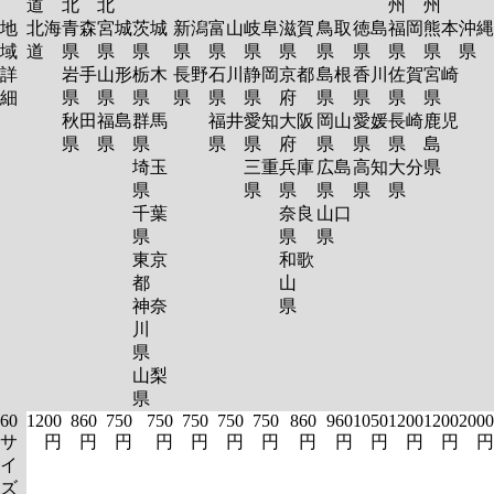
道
北
北
州
州
地
北海
青森
宮城
茨城
新潟
富山
岐阜
滋賀
鳥取
徳島
福岡
熊本
沖縄
域
道
県
県
県
県
県
県
県
県
県
県
県
県
詳
岩手
山形
栃木
長野
石川
静岡
京都
島根
香川
佐賀
宮崎
細
県
県
県
県
県
県
府
県
県
県
県
秋田
福島
群馬
福井
愛知
大阪
岡山
愛媛
長崎
鹿児
県
県
県
県
県
府
県
県
県
島
埼玉
三重
兵庫
広島
高知
大分
県
県
県
県
県
県
県
千葉
奈良
山口
県
県
県
東京
和歌
都
山
神奈
県
川
県
山梨
県
60
1200
860
750
750
750
750
750
860
960
1050
1200
1200
2000
サ
円
円
円
円
円
円
円
円
円
円
円
円
円
イ
ズ