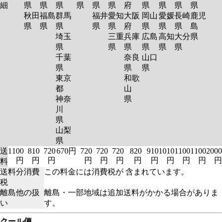
細
県
県
県
県
県
県
府
県
県
県
県
秋田
福島
群馬
福井
愛知
大阪
岡山
愛媛
長崎
鹿児
県
県
県
県
県
府
県
県
県
島
埼玉
三重
兵庫
広島
高知
大分
県
県
県
県
県
県
県
千葉
奈良
山口
県
県
県
東京
和歌
都
山
神奈
県
川
県
山梨
県
送
1100
810
720
670円
720
720
720
820
910
1010
1100
1100
2000
円
円
円
円
円
円
円
円
円
円
円
円
料
送料分消費
この料金には消費税が 含まれています。
税
離島他の扱
離島・一部地域は追加送料がかかる場合がありま
い
す。
クール便