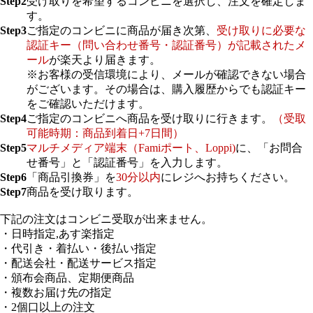
Step2
受け取りを希望するコンビニを選択し、注文を確定しま
す。
Step3
ご指定のコンビニに商品が届き次第、
受け取りに必要な
認証キー（問い合わせ番号・認証番号）が記載されたメ
ール
が楽天より届きます。
※お客様の受信環境により、メールが確認できない場合
がございます。その場合は、購入履歴からでも認証キー
をご確認いただけます。
Step4
ご指定のコンビニへ商品を受け取りに行きます。
（受取
可能時期：商品到着日+7日間）
Step5
マルチメディア端末（Famiポート、Loppi)
に、「お問合
せ番号」と「認証番号」を入力します。
Step6
「商品引換券」を
30分以内
にレジへお持ちください。
Step7
商品を受け取ります。
下記の注文はコンビニ受取が出来ません。
・日時指定,あす楽指定
・代引き・着払い・後払い指定
・配送会社・配送サービス指定
・頒布会商品、定期便商品
・複数お届け先の指定
・2個口以上の注文