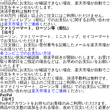
14日以内にお支払いが確認できない場合、楽天市場が自動でご
注文をキャンセルいたします。
決済手数料は無料です。
※30万円（税込）以上のご注文にはご利用いただけません。
※セブンイレブン（前払）でのお支払いに関するお問い合わせ
は
楽天市場までご連絡
ください。
ファミリーマート、ローソン等（前払）
【備考】
ローソン、ファミリーマート、ミニストップ、セイコーマート
でお支払いいただけます。
ご注文後に、お支払い受付番号を記載したメールを楽天市場か
らお送りいたします。
各コンビニでのお支払い方法
お支払い状況の確認後、発送手続きが開始いたします。お受け
取り希望日をご指定の場合などは、お早めのお支払いをお願い
いたします。
14日以内にお支払いが確認できない場合、楽天市場が自動でご
注文をキャンセルいたします。
各コンビニでお支払いいただく場合、決済手数料は無料です。
※30万円（税込）以上のご注文にはご利用いただけません。
※ファミリーマート、ローソン等（前払）でのお支払いに関す
るお問い合わせは
楽天市場までご連絡
ください。
PayPal
【備考】
PayPalアカウントをお持ちのお客様のみご利用いただけます。
商品や注文数の追加をされる場合、改めて注文いただく必要が