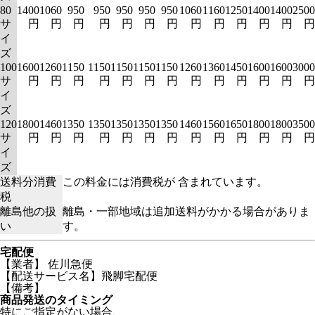
80
1400
1060
950
950
950
950
950
1060
1160
1250
1400
1400
2500
サ
円
円
円
円
円
円
円
円
円
円
円
円
円
イ
ズ
100
1600
1260
1150
1150
1150
1150
1150
1260
1360
1450
1600
1600
3000
サ
円
円
円
円
円
円
円
円
円
円
円
円
円
イ
ズ
120
1800
1460
1350
1350
1350
1350
1350
1460
1560
1650
1800
1800
3500
サ
円
円
円
円
円
円
円
円
円
円
円
円
円
イ
ズ
送料分消費
この料金には消費税が 含まれています。
税
離島他の扱
離島・一部地域は追加送料がかかる場合がありま
い
す。
宅配便
【業者】 佐川急便
【配送サービス名】飛脚宅配便
【備考】
商品発送のタイミング
特にご指定がない場合、