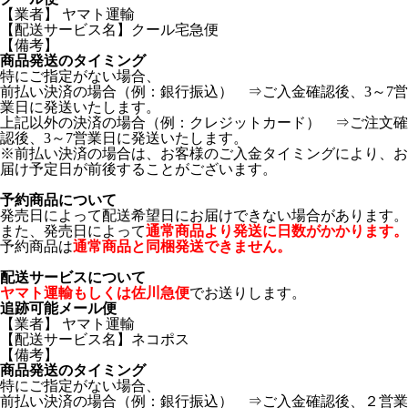
【業者】 ヤマト運輸
【配送サービス名】クール宅急便
【備考】
商品発送のタイミング
特にご指定がない場合、
前払い決済の場合（例：銀行振込） ⇒ご入金確認後、3～7営
業日に発送いたします。
上記以外の決済の場合（例：クレジットカード） ⇒ご注文確
認後、3～7営業日に発送いたします。
※前払い決済の場合は、お客様のご入金タイミングにより、お
届け予定日が前後することがございます。
予約商品について
発売日によって配送希望日にお届けできない場合があります。
また、発売日によって
通常商品より発送に日数がかかります。
予約商品は
通常商品と同梱発送できません。
配送サービスについて
ヤマト運輸もしくは佐川急便
でお送りします。
追跡可能メール便
【業者】 ヤマト運輸
【配送サービス名】ネコポス
【備考】
商品発送のタイミング
特にご指定がない場合、
前払い決済の場合（例：銀行振込） ⇒ご入金確認後、２営業