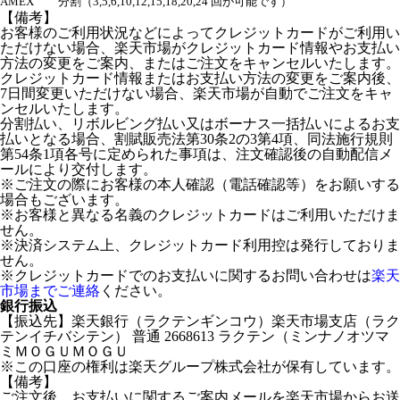
AMEX
分割（3,5,6,10,12,15,18,20,24 回が可能です）
【備考】
お客様のご利用状況などによってクレジットカードがご利用い
ただけない場合、楽天市場がクレジットカード情報やお支払い
方法の変更をご案内、またはご注文をキャンセルいたします。
クレジットカード情報またはお支払い方法の変更をご案内後、
7日間変更いただけない場合、楽天市場が自動でご注文をキャ
ンセルいたします。
分割払い、リボルビング払い又はボーナス一括払いによるお支
払いとなる場合、割賦販売法第30条2の3第4項、同法施行規則
第54条1項各号に定められた事項は、注文確認後の自動配信メ
ールにより交付します。
※ご注文の際にお客様の本人確認（電話確認等）をお願いする
場合もございます。
※お客様と異なる名義のクレジットカードはご利用いただけま
せん。
※決済システム上、クレジットカード利用控は発行しておりま
せん。
※クレジットカードでのお支払いに関するお問い合わせは
楽天
市場までご連絡
ください。
銀行振込
【振込先】楽天銀行（ラクテンギンコウ）楽天市場支店（ラク
テンイチバシテン） 普通 2668613 ラクテン（ミンナノオツマ
ミＭＯＧＵＭＯＧＵ
※この口座の権利は楽天グループ株式会社が保有しています。
【備考】
ご注文後、お支払いに関するご案内メールを楽天市場からお送