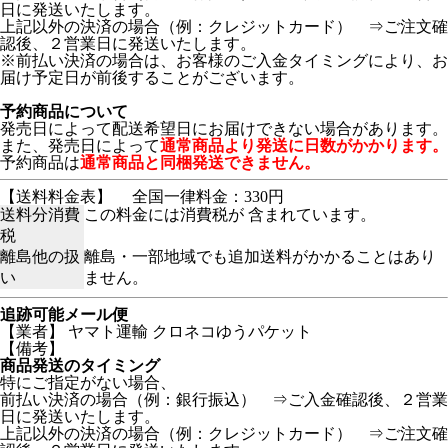
日に発送いたします。
上記以外の決済の場合（例：クレジットカード） ⇒ご注文確
認後、２営業日に発送いたします。
※前払い決済の場合は、お客様のご入金タイミングにより、お
届け予定日が前後することがございます。
予約商品について
発売日によって配送希望日にお届けできない場合があります。
また、発売日によって
通常商品より発送に日数がかかります。
予約商品は
通常商品と同梱発送できません。
【送料料金表】
全国一律料金：330円
送料分消費
この料金には消費税が 含まれています。
税
離島他の扱
離島・一部地域でも追加送料がかかることはあり
い
ません。
追跡可能メール便
【業者】 ヤマト運輸 クロネコゆうパケット
【備考】
商品発送のタイミング
特にご指定がない場合、
前払い決済の場合（例：銀行振込） ⇒ご入金確認後、２営業
日に発送いたします。
上記以外の決済の場合（例：クレジットカード） ⇒ご注文確