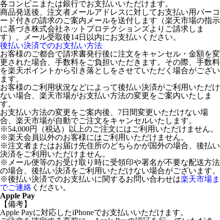
各コンビニまたは銀行でお支払いいただけます。
商品発送後、注文者メールアドレスに対してお支払い用バーコ
ード付きの請求のご案内メールを送付します（楽天市場の指示
に基づき株式会社ネットプロテクションズよりご請求しま
す）。メール受取後14日以内にお支払いください。
後払い決済でのお支払い方法
お客様のご都合で請求書発行後に注文をキャンセル・金額を変
更された場合、手数料をご負担いただきます。その際、手数料
を楽天ポイントから引き落としをさせていただく場合がござい
ます。
お客様のご利用状況などによって後払い決済がご利用いただけ
ない場合、楽天市場がお支払い方法の変更をご案内いたしま
す。
お支払い方法の変更をご案内後、7日間変更いただけない場
合、楽天市場が自動でご注文をキャンセルいたします。
※54,000円（税込）以上のご注文にはご利用いただけません。
※楽天会員以外のお客様にはご利用いただけません。
※注文者またはお届け先住所のどちらかが国外の場合、後払い
決済をご利用いただけません。
※メール便等のお受け取り時に受領印や署名が不要な配送方法
の場合、後払い決済をご利用いただけない場合がございます。
※後払い決済でのお支払いに関するお問い合わせは
楽天市場ま
でご連絡
ください。
Apple Pay
【備考】
Apple Payに対応したiPhoneでお支払いいただけます。