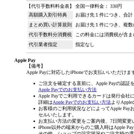
【代引手数料料金表】 全国一律料金： 330円
高額購入割引特典
お届け先１件につき、合計 
まとめ買い計算規則
お届け先１件につき、複数
代引手数料分消費税
この料金には消費税が含ま
代引業者指定
指定なし
Apple Pay
【備考】
Apple Payに対応したiPhoneでお支払いいただけま
ご注文を確定する直前に、Apple Payの認
Apple Payでのお支払い方法
Apple Payでご利用できるカードは発行会
詳細は
Apple Payでのお支払い方法
よりApp
お客様のご利用状況などによってApple 
セルいたします。
お支払い方法の変更をご案内後、7日間変更
iPhone以外の端末からのご購入時はApple
その他、ショップの設定状況やご注文時の選択