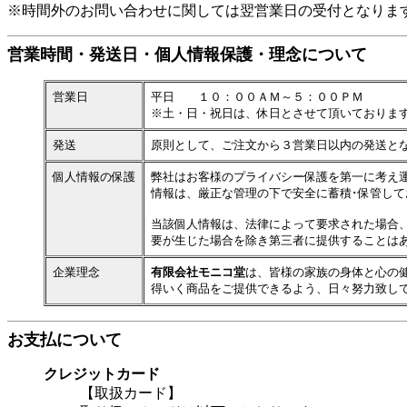
※時間外のお問い合わせに関しては翌営業日の受付となりま
営業時間・発送日・個人情報保護・理念について
営業日
平日 １０：００ＡＭ～
５
：００ＰＭ
※土・日・祝日は、休日とさせて頂いておりま
発送
原則として、ご注文から
３
営業日
以内
の発送と
個人情報の保護
弊社はお客様のプライバシー保護を第一に考え
情報は、厳正な管理の下で安全に蓄積･保管して
当該個人情報は、法律によって要求された場合
要が生じた場合を除き第三者に提供すること
企業理念
有限会社モニコ堂
は、皆様の家族の身体と心の
得いく商品をご提供できるよう、日々努力致し
お支払について
クレジットカード
【取扱カード】