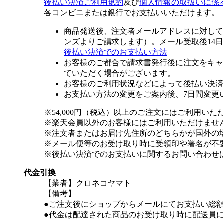
後払い決済ご利用規約
及び
個人情報の取扱いに係
各コンビニまたは銀行でお支払いいただけます。
商品発送後、注文者メールアドレスに対して
ンズよりご請求します）。メール受取後14
後払い決済でのお支払い方法
お客様のご都合で請求書発行後に注文をキャ
ていただく場合がございます。
お客様のご利用状況などによって後払い決済
お支払い方法の変更をご案内後、7日間変更
※54,000円（税込）以上のご注文にはご利用いた
※楽天会員以外のお客様にはご利用いただけませ
※注文者またはお届け先住所のどちらかが国外の
※メール便等のお受け取り時に受領印や署名が不
※後払い決済でのお支払いに関するお問い合わせ
代金引換
【業者】クロネコヤマト
【備考】
●ご注文後にショップからメールにてお支払い総
●代金は配達された商品のお受け取り時に配送員