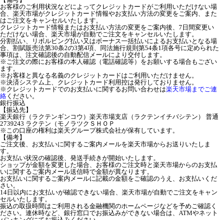
お客様のご利用状況などによってクレジットカードがご利用いただけない場
合、楽天市場がクレジットカード情報やお支払い方法の変更をご案内、また
はご注文をキャンセルいたします。
クレジットカード情報またはお支払い方法の変更をご案内後、7日間変更い
ただけない場合、楽天市場が自動でご注文をキャンセルいたします。
分割払い、リボルビング払い又はボーナス一括払いによるお支払いとなる場
合、割賦販売法第30条2の3第4項、同法施行規則第54条1項各号に定められた
事項は、注文確認後の自動配信メールにより交付します。
※ご注文の際にお客様の本人確認（電話確認等）をお願いする場合もござい
ます。
※お客様と異なる名義のクレジットカードはご利用いただけません。
※決済システム上、クレジットカード利用控は発行しておりません。
※クレジットカードでのお支払いに関するお問い合わせは
楽天市場までご連
絡
ください。
銀行振込
【振込先】
楽天銀行（ラクテンギンコウ）楽天市場支店（ラクテンイチバシテン） 普通
2739243 ラクテン（モノラツクＳＨＯＰ
※この口座の権利は楽天グループ株式会社が保有しています。
【備考】
ご注文後、お支払いに関するご案内メールを楽天市場からお送りいたしま
す。
お支払い状況の確認後、発送手続きが開始いたします。
ショップが金額を変更した場合、お客様のご注文時と楽天市場からのお支払
いに関するご案内メール送信時で金額が異なります。
お支払いに関するご案内メールに記載の金額をご確認のうえ、お支払いくだ
さい。
14日以内にお支払いが確認できない場合、楽天市場が自動でご注文をキャン
セルいたします。
振込の取扱時間はご利用される金融機関のホームページなどを予めご確認く
ださい。連休時など、銀行窓口でお振込みができない場合は、ATMやネット
バンキングにてお振込みください。