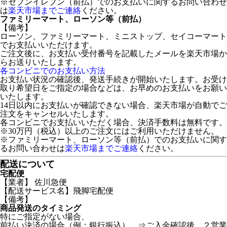
※セブンイレブン（前払）でのお支払いに関するお問い合わせ
は
楽天市場までご連絡
ください。
ファミリーマート、ローソン等（前払）
【備考】
ローソン、ファミリーマート、ミニストップ、セイコーマート
でお支払いいただけます。
ご注文後に、お支払い受付番号を記載したメールを楽天市場か
らお送りいたします。
各コンビニでのお支払い方法
お支払い状況の確認後、発送手続きが開始いたします。お受け
取り希望日をご指定の場合などは、お早めのお支払いをお願い
いたします。
14日以内にお支払いが確認できない場合、楽天市場が自動でご
注文をキャンセルいたします。
各コンビニでお支払いいただく場合、決済手数料は無料です。
※30万円（税込）以上のご注文にはご利用いただけません。
※ファミリーマート、ローソン等（前払）でのお支払いに関す
るお問い合わせは
楽天市場までご連絡
ください。
配送について
宅配便
【業者】 佐川急便
【配送サービス名】飛脚宅配便
【備考】
商品発送のタイミング
特にご指定がない場合、
前払い決済の場合（例：銀行振込） ⇒ご入金確認後、２営業