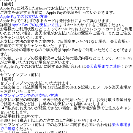
【備考】
Apple Payに対応したiPhoneでお支払いいただけます。
ご注文を確定する直前に、Apple Payの認証を行っていただきます。
Apple Payでのお支払い方法
Apple Payでご利用できるカードは発行会社によって異なります。
詳細は
Apple Payでのお支払い方法
よりAppleのサイトをご確認ください。
お客様のご利用状況などによってApple Payおよびクレジットカードがご利用
いただけない場合、楽天市場がお支払い方法の変更をご案内、またはご注文
をキャンセルいたします。
お支払い方法の変更をご案内後、7日間変更いただけない場合、楽天市場が
自動でご注文をキャンセルいたします。
iPhone以外の端末からのご購入時はApple Payをご利用いただくことができま
せん。
その他、ショップの設定状況やご注文時の選択内容などによって、Apple Pay
がご利用いただけない場合がございます。
※Apple Payでのお支払いに関するお問い合わせは
楽天市場までご連絡
くださ
い。
セブンイレブン（前払）
【備考】
セブンイレブンでお支払いいただけます。
ご注文後に、払込票番号および払込票のURLを記載したメールを楽天市場か
らお送りいたします。
セブンイレブンでのお支払い方法
お支払い状況の確認後、発送手続きが開始いたします。お受け取り希望日を
ご指定の場合などは、お早めのお支払いをお願いいたします。
14日以内にお支払いが確認できない場合、楽天市場が自動でご注文をキャン
セルいたします。
決済手数料は無料です。
※30万円（税込）以上のご注文にはご利用いただけません。
※セブンイレブン（前払）でのお支払いに関するお問い合わせは
楽天市場ま
でご連絡
ください。
ファミリーマート、ローソン等（前払）