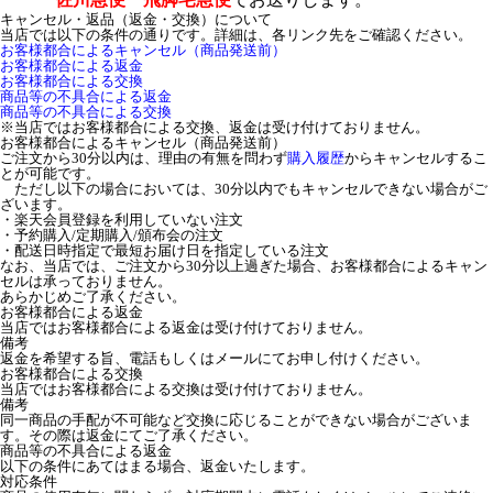
キャンセル・返品（返金・交換）について
当店では以下の条件の通りです。詳細は、各リンク先をご確認ください。
お客様都合によるキャンセル（商品発送前）
お客様都合による返金
お客様都合による交換
商品等の不具合による返金
商品等の不具合による交換
※当店ではお客様都合による交換、返金は受け付けておりません。
お客様都合によるキャンセル（商品発送前）
ご注文から30分以内は、理由の有無を問わず
購入履歴
からキャンセルするこ
とが可能です。
ただし以下の場合においては、30分以内でもキャンセルできない場合がご
ざいます。
・楽天会員登録を利用していない注文
・予約購入/定期購入/頒布会の注文
・配送日時指定で最短お届け日を指定している注文
なお、当店では、ご注文から30分以上過ぎた場合、お客様都合によるキャン
セルは承っておりません。
あらかじめご了承ください。
お客様都合による返金
当店ではお客様都合による返金は受け付けておりません。
備考
返金を希望する旨、電話もしくはメールにてお申し付けください。
お客様都合による交換
当店ではお客様都合による交換は受け付けておりません。
備考
同一商品の手配が不可能など交換に応じることができない場合がございま
す。その際は返金にてご了承ください。
商品等の不具合による返金
以下の条件にあてはまる場合、返金いたします。
対応条件