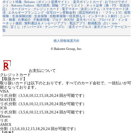
ポイント特集
|
Rebates（ポイント提携サイト）
|
楽天ポイントカード
|
おでかけでポイ
ント
|
Rakuten Fashion
|
地方競馬
|
競輪
|
アフィリエイト
|
ネット証券（株・FX・投資信
託）
|
カードローン
|
クレジットカード
|
電子マネー
|
決済システム
|
スマホでカード決
済
|
エネルギープランニング
|
住宅ローン変動金利（固定特約付き）・フラット35
|
損害
保険・生命保険比較
|
生命保険
|
自動車保険一括見積もり
|
インターネット銀行
|
ニュー
ス・検索
|
仕事紹介
|
不動産情報
|
ブログ
|
ROOM
|
楽天モバイル
|
プロバイダ・インタ
ーネット接続
|
無料通話＆メッセージアプリ
|
電話アプリ
|
動画配信
|
占い
|
toto・
BIG
|
宝くじ（ナンバーズ4・ナンバーズ3）
|
楽天イーグルス
|
楽天グループ サービス一
覧
個人情報保護方針
© Rakuten Group, Inc.
お支払について
クレジットカード
【取扱カード】
取り扱いカードは以下のとおりです。すべてのカード会社で、一括払いが可
能となっております。
VISA
リボ,分割（3,5,6,10,12,15,18,20,24 回が可能です）
MASTER
リボ,分割（3,5,6,10,12,15,18,20,24 回が可能です）
JCB
リボ,分割（3,5,6,10,12,15,18,20,24 回が可能です）
Diners
リボ
AMEX
分割（3,5,6,10,12,15,18,20,24 回が可能です）
【備考】