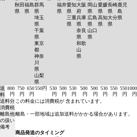
秋田
福島
群馬
福井
愛知
大阪
岡山
愛媛
長崎
鹿児
県
県
県
県
県
府
県
県
県
島
埼玉
三重
兵庫
広島
高知
大分
県
県
県
県
県
県
県
千葉
奈良
山口
県
県
県
東京
和歌
都
山
神奈
県
川
県
山梨
県
送
800
750
650
550円
530
500
530
500
500
530
550
550
1000
円
円
円
円
円
円
円
円
円
円
円
円
料
送料分
この料金には消費税が 含まれています。
消費税
離島他
離島・一部地域は追加送料がかかる場合があります。
の扱い
備考
商品発送のタイミング