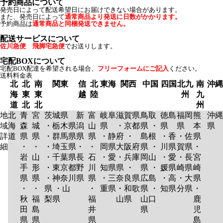
予約商品について
発売日によって配送希望日にお届けできない場合があります。
また、発売日によって
通常商品より発送に日数がかかります。
予約商品は
通常商品と同梱発送できません。
配送サービスについて
佐川急便 飛脚宅急便
でお送りします。
宅配BOXについて
宅配BOX配達を希望される場合、
フリーフォームにご記入
ください。
送料料金表
北
北
南
関東
信
北
東海
関西
中国
四国
北九
南
沖縄
海
東
東
越
陸
州
九
道
北
北
州
地
北
青
宮
茨城県
新
富
岐阜
滋賀県
鳥取
徳島
福岡
熊
沖縄
域
海
森
城
・栃木県
潟
山
県
・京都
県 ・
県
県
本
県
詳
道
県
県
・群馬県
県
県
・静
府 ・
島根
・香
・佐
県
細
・
・
・埼玉県
・
・
岡県
大阪府
県 ・
川県
賀県
・
岩
山
・千葉県
長
石
・愛
・兵庫
岡山
・愛
・長
宮
手
形
・東京都
野
川
知県
県 ・
県 ・
媛県
崎県
崎
県
県
・神奈川
県
県
・三
奈良県
広島
・高
・大
県
・
・
県 ・山
・
重県
・和歌
県 ・
知県
分県
・
秋
福
梨県
福
山県
山口
鹿
田
島
井
県
児
県
県
県
島