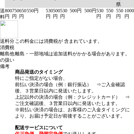
県
送
800
750
650
550円
530
500
530
500円
500円
530
550
550
1000
円
円
円
円
円
円
円
円
円
円
料
送料分
この料金には消費税が 含まれています。
消費税
離島他
離島・一部地域は追加送料がかかる場合があります。
の扱い
備考
商品発送のタイミング
特にご指定がない場合、
前払い決済の場合（例：銀行振込） ⇒ご入金確認
後、３営業日以内に発送いたします。
上記以外の決済の場合（例：クレジットカード） ⇒
ご注文確認後、３営業日以内に発送いたします。
※前払い決済の場合は、お客様のご入金タイミングに
より、お届け予定日が前後することがございます。
配送サービスについて
佐川急便 飛脚宅急便
でお送りします。