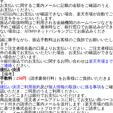
す。
お支払いに関するご案内メールに記載の金額をご確認のうえ、
お支払いください。
14日以内にお支払いが確認できない場合、楽天市場が自動でご
注文をキャンセルいたします。
振込の取扱時間はご利用される金融機関のホームページなどを
予めご確認ください。連休時など、銀行窓口でお振込みができ
ない場合は、ATMやネットバンキングにてお振込みくださ
い。
誠に勝手ながら、振込手数料はお客様のご負担でお願いいたし
ます。
※ご注文者様名義の口座よりお支払いください。ご注文者様以
外の名義でお支払いいただいた場合、お支払いの確認ができな
い場合がございます。
※銀行振込でのお支払いに関するお問い合わせは
楽天市場まで
ご連絡
ください。
後払い決済
【備考】
手数料：
250円
（請求書発行料）をお客様にご負担いただきま
す。
後払い決済ご利用規約
及び
個人情報の取扱いに係る事項
をご確
認いただき、ご同意のうえご利用ください。
各コンビニまたは銀行でお支払いいただけます。
商品発送後、注文者メールアドレスに対してお支払い用バーコ
ード付きの請求のご案内メールを送付します（楽天市場の指示
に基づき株式会社ネットプロテクションズよりご請求しま
す）。メール受取後14日以内にお支払いください。