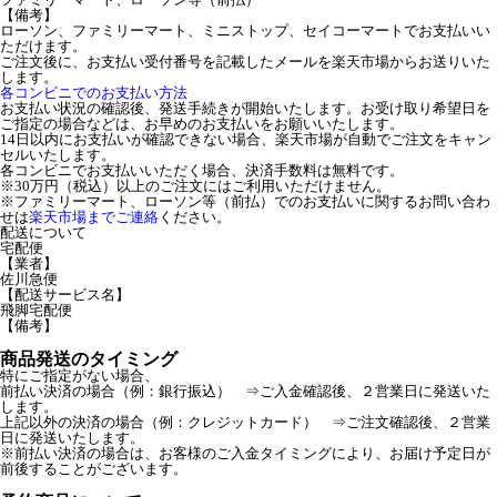
【備考】
ローソン、ファミリーマート、ミニストップ、セイコーマートでお支払いい
ただけます。
ご注文後に、お支払い受付番号を記載したメールを楽天市場からお送りいた
します。
各コンビニでのお支払い方法
お支払い状況の確認後、発送手続きが開始いたします。お受け取り希望日を
ご指定の場合などは、お早めのお支払いをお願いいたします。
14日以内にお支払いが確認できない場合、楽天市場が自動でご注文をキャン
セルいたします。
各コンビニでお支払いいただく場合、決済手数料は無料です。
※30万円（税込）以上のご注文にはご利用いただけません。
※ファミリーマート、ローソン等（前払）でのお支払いに関するお問い合わ
せは
楽天市場までご連絡
ください。
配送について
宅配便
【業者】
佐川急便
【配送サービス名】
飛脚宅配便
【備考】
商品発送のタイミング
特にご指定がない場合、
前払い決済の場合（例：銀行振込） ⇒ご入金確認後、２営業日に発送いた
します。
上記以外の決済の場合（例：クレジットカード） ⇒ご注文確認後、２営業
日に発送いたします。
※前払い決済の場合は、お客様のご入金タイミングにより、お届け予定日が
前後することがございます。