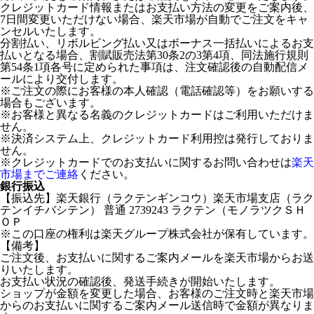
クレジットカード情報またはお支払い方法の変更をご案内後、
7日間変更いただけない場合、楽天市場が自動でご注文をキャ
ンセルいたします。
分割払い、リボルビング払い又はボーナス一括払いによるお支
払いとなる場合、割賦販売法第30条2の3第4項、同法施行規則
第54条1項各号に定められた事項は、注文確認後の自動配信メ
ールにより交付します。
※ご注文の際にお客様の本人確認（電話確認等）をお願いする
場合もございます。
※お客様と異なる名義のクレジットカードはご利用いただけま
せん。
※決済システム上、クレジットカード利用控は発行しておりま
せん。
※クレジットカードでのお支払いに関するお問い合わせは
楽天
市場までご連絡
ください。
銀行振込
【振込先】楽天銀行（ラクテンギンコウ）楽天市場支店（ラク
テンイチバシテン） 普通 2739243 ラクテン（モノラツクＳＨ
ＯＰ
※この口座の権利は楽天グループ株式会社が保有しています。
【備考】
ご注文後、お支払いに関するご案内メールを楽天市場からお送
りいたします。
お支払い状況の確認後、発送手続きが開始いたします。
ショップが金額を変更した場合、お客様のご注文時と楽天市場
からのお支払いに関するご案内メール送信時で金額が異なりま