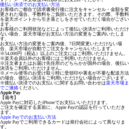
後払い決済でのお支払い方法
お客様のご都合で請求書発行後に注文をキャンセル・金額を変
更された場合、手数料をご負担いただきます。その際、手数料
を楽天ポイントから引き落としをさせていただく場合がござい
ます。
お客様のご利用状況などによって後払い決済がご利用いただけ
ない場合、楽天市場がお支払い方法の変更をご案内いたしま
す。
お支払い方法の変更をご案内後、7日間変更いただけない場
合、楽天市場が自動でご注文をキャンセルいたします。
※54,000円（税込）以上のご注文にはご利用いただけません。
※楽天会員以外のお客様にはご利用いただけません。
※注文者またはお届け先住所のどちらかが国外の場合、後払い
決済をご利用いただけません。
※メール便等のお受け取り時に受領印や署名が不要な配送方法
の場合、後払い決済をご利用いただけない場合がございます。
※後払い決済でのお支払いに関するお問い合わせは
楽天市場ま
でご連絡
ください。
Apple Pay
【備考】
Apple Payに対応したiPhoneでお支払いいただけます。
ご注文を確定する直前に、Apple Payの認証を行っていただき
ます。
Apple Payでのお支払い方法
Apple Payでご利用できるカードは発行会社によって異なりま
す。