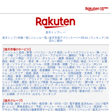
楽天トップへ >>
楽天トップ
|
特集一覧
|
ジャンル一覧
|
楽天市場アプリ
|
スーパーDEAL
|
ランキング
|
出
店のご案内
【楽天市場のサービス】
ファッション 総合
|
家電・パソコン・カメラ 総合
|
レディースファッション
|
靴
|
バッ
グ・小物・ブランド雑貨
|
ジュエリー・アクセサリー
|
腕時計
|
下着・ナイトウェア
|
キ
ッズ・ベビー用品・マタニティ
|
ダイエット・健康
|
医薬品・コンタクトレンズ・介護
用品
|
美容・コスメ・香水
|
車・バイク
|
カー用品・バイク用品
|
食品
|
スイーツ・お菓
子
|
水・ソフトドリンク
|
ビール・洋酒
|
日本酒・焼酎
|
ワイン
|
パソコン・PCパー
ツ
|
タブレットPC・スマートフォン
|
光回線・モバイル通信
|
TV・レコーダー・オーデ
ィオ
|
家電
|
CD・DVD
|
楽器・音楽機材
|
ゲーム
|
おもちゃ
|
ホビー
|
サービス・リフォ
ーム
|
インテリア・収納
|
寝具・ベッド・マットレス
|
日用品雑貨・文房具・手芸
|
キッ
チン用品・食器・調理器具
|
花・観葉植物
|
ガーデン・DIY・工具
|
ペットフード ・ ペ
ット用品
|
スポーツ・アウトドア
|
ゴルフ用品
|
本
（
楽天ブックス
） |
ポイント
|
ネット
ショップ 開業・開店
|
楽天ウェブ検索
|
R-magazine（雑誌コラボ）
|
贈り物・ギフト
|
フ
ァッション公式ブランド
|
ポイントアップ
|
ディズニーゾーン
|
サンリオゾーン
|
まち
楽
|
楽天ふるさと納税
|
日用品翌日配達
|
スーパーDEAL
|
開催中イベント一覧
|
福袋＆
初売り
|
バレンタイン
|
ホワイトデー
|
母の日
|
父の日
|
お中元
|
敬老の日
|
ハロウィ
ン
|
お歳暮
|
クリスマス
|
おせち
|
ランキング
【楽天グループ】
楽天市場
|
旅行・ホテル予約・航空券
|
本・DVD・CD
|
電子書籍 楽天Kobo
|
ゴルフ場予
約
|
レシピ
|
車検見積もり・予約
|
イベント・チケット販売
|
写真プリント
|
美容室・ヘ
アサロン予約
|
女性向け健康管理サービス
|
物流委託・アウトソーシング
|
楽天スーパー