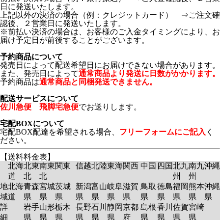
日に発送いたします。
上記以外の決済の場合（例：クレジットカード） ⇒ご注文確
認後、２営業日に発送いたします。
※前払い決済の場合は、お客様のご入金タイミングにより、お
届け予定日が前後することがございます。
予約商品について
発売日によって配送希望日にお届けできない場合があります。
また、発売日によって
通常商品より発送に日数がかかります。
予約商品は
通常商品と同梱発送できません。
配送サービスについて
佐川急便 飛脚宅急便
でお送りします。
宅配BOXについて
宅配BOX配達を希望される場合、
フリーフォームにご記入
く
ださい。
【送料料金表】
北海
北東
南東
関東
信越
北陸
東海
関西
中国
四国
北九
南九
沖縄
道
北
北
州
州
地
北海
青森
宮城
茨城
新潟
富山
岐阜
滋賀
鳥取
徳島
福岡
熊本
沖縄
域
道
県
県
県
県
県
県
県
県
県
県
県
県
詳
岩手
山形
栃木
長野
石川
静岡
京都
島根
香川
佐賀
宮崎
細
県
県
県
県
県
県
府
県
県
県
県