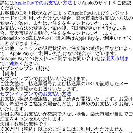
詳細は
Apple Payでのお支払い方法
よりAppleのサイトをご確認
ください。
お客様のご利用状況などによってApple Payおよびクレジット
カードがご利用いただけない場合、楽天市場がお支払い方法の
変更をご案内、またはご注文をキャンセルいたします。
お支払い方法の変更をご案内後、7日間変更いただけない場
合、楽天市場が自動でご注文をキャンセルいたします。
iPhone以外の端末からのご購入時はApple Payをご利用いただく
ことができません。
その他、ショップの設定状況やご注文時の選択内容などによっ
て、Apple Payがご利用いただけない場合がございます。
※Apple Payでのお支払いに関するお問い合わせは
楽天市場ま
でご連絡
ください。
セブンイレブン（前払）
【備考】
セブンイレブンでお支払いいただけます。
ご注文後に、払込票番号および払込票のURLを記載したメー
ルを楽天市場からお送りいたします。
セブンイレブンでのお支払い方法
お支払い状況の確認後、発送手続きが開始いたします。お受け
取り希望日をご指定の場合などは、お早めのお支払いをお願い
いたします。
14日以内にお支払いが確認できない場合、楽天市場が自動でご
注文をキャンセルいたします。
決済手数料は無料です。
※30万円（税込）以上のご注文にはご利用いただけません。