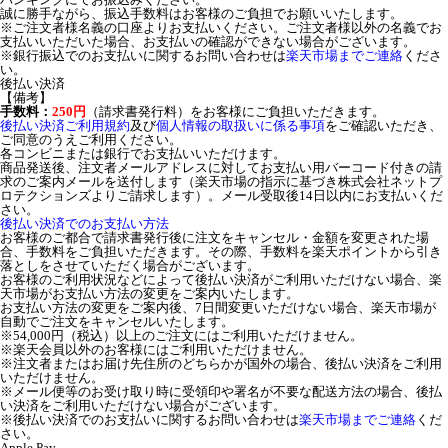
誠に勝手ながら、振込手数料はお客様のご負担でお願いいたします。
※ご注文者様名義の口座よりお支払いください。ご注文者様以外の名義でお
支払いいただいた場合、お支払いの確認ができない場合がございます。
※銀行振込でのお支払いに関するお問い合わせは
楽天市場までご連絡
くださ
い。
後払い決済
【備考】
手数料：
250円
（請求書発行料）をお客様にご負担いただきます。
後払い決済ご利用規約
及び
個人情報の取扱いに係る事項
をご確認いただき、
ご同意のうえご利用ください。
各コンビニまたは銀行でお支払いいただけます。
商品発送後、注文者メールアドレスに対してお支払い用バーコード付きの請
求のご案内メールを送付します（楽天市場の指示に基づき株式会社ネットプ
ロテクションズよりご請求します）。メール受取後14日以内にお支払いくだ
さい。
後払い決済でのお支払い方法
お客様のご都合で請求書発行後に注文をキャンセル・金額を変更された場
合、手数料をご負担いただきます。その際、手数料を楽天ポイントから引き
落としをさせていただく場合がございます。
お客様のご利用状況などによって後払い決済がご利用いただけない場合、楽
天市場がお支払い方法の変更をご案内いたします。
お支払い方法の変更をご案内後、7日間変更いただけない場合、楽天市場が
自動でご注文をキャンセルいたします。
※54,000円（税込）以上のご注文にはご利用いただけません。
※楽天会員以外のお客様にはご利用いただけません。
※注文者またはお届け先住所のどちらかが国外の場合、後払い決済をご利用
いただけません。
※メール便等のお受け取り時に受領印や署名が不要な配送方法の場合、後払
い決済をご利用いただけない場合がございます。
※後払い決済でのお支払いに関するお問い合わせは
楽天市場までご連絡
くだ
さい。
Apple Pay