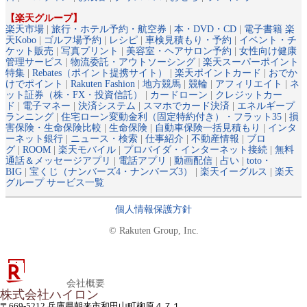
【楽天グループ】
楽天市場
|
旅行・ホテル予約・航空券
|
本・DVD・CD
|
電子書籍 楽
天Kobo
|
ゴルフ場予約
|
レシピ
|
車検見積もり・予約
|
イベント・チ
ケット販売
|
写真プリント
|
美容室・ヘアサロン予約
|
女性向け健康
管理サービス
|
物流委託・アウトソーシング
|
楽天スーパーポイント
特集
|
Rebates（ポイント提携サイト）
|
楽天ポイントカード
|
おでか
けでポイント
|
Rakuten Fashion
|
地方競馬
|
競輪
|
アフィリエイト
|
ネ
ット証券（株・FX・投資信託）
|
カードローン
|
クレジットカー
ド
|
電子マネー
|
決済システム
|
スマホでカード決済
|
エネルギープ
ランニング
|
住宅ローン変動金利（固定特約付き）・フラット35
|
損
害保険・生命保険比較
|
生命保険
|
自動車保険一括見積もり
|
インタ
ーネット銀行
|
ニュース・検索
|
仕事紹介
|
不動産情報
|
ブロ
グ
|
ROOM
|
楽天モバイル
|
プロバイダ・インターネット接続
|
無料
通話＆メッセージアプリ
|
電話アプリ
|
動画配信
|
占い
|
toto・
BIG
|
宝くじ（ナンバーズ4・ナンバーズ3）
|
楽天イーグルス
|
楽天
グループ サービス一覧
個人情報保護方針
© Rakuten Group, Inc.
会社概要
株式会社ハイロン
〒669-5212 兵庫県朝来市和田山町柳原４７１