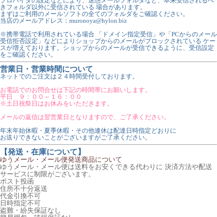
プロバイダの設定などにより、迷惑メールフォルダなど、本来受信されるべ
きフォルダ以外に受信されている 場合があります。
まずはご利用のメールソフトの全てのフォルダをご確認ください。
当店のメールアドレス：muronoya@hylon.biz
※携帯電話で利用されている場合 「ドメイン指定受信」や「PCからのメール
受信拒否設定」などによりショップからのメールがブロックされている ケー
スが増えております。ショップからのメールが受信できるように、受信設定
をご確認ください。
営業日・営業時間について
ネットでのご注文は２４時間受付しております。
お電話でのお問合せは下記の時間帯にお願いします。
平日 ９：００～１６：００
※土日祝祭日はお休みをいただきます。
メールの返信は翌営業日となりますので、ご了承ください。
年末年始休暇・夏季休暇・その他連休は配達日時指定どおりに
お送りできないことがございますがご了承ください。
【発送・在庫について】
ゆうメール・メール便発送商品について
ゆうメール・メール便は送料をお安くできる代わりに 決済方法や配送
サービスに制限がございます。
ポスト投函
住所不十分返送
代金引換不可
日時指定不可
盗難・紛失保証なし