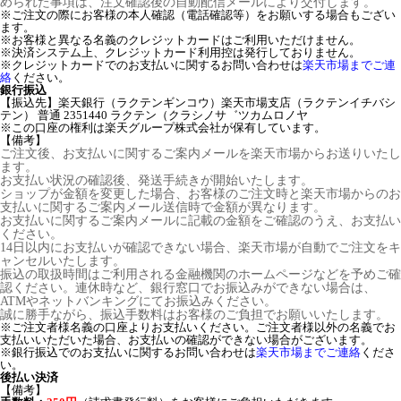
められた事項は、注文確認後の自動配信メールにより交付します。
※ご注文の際にお客様の本人確認（電話確認等）をお願いする場合もござい
ます。
※お客様と異なる名義のクレジットカードはご利用いただけません。
※決済システム上、クレジットカード利用控は発行しておりません。
※クレジットカードでのお支払いに関するお問い合わせは
楽天市場までご連
絡
ください。
銀行振込
【振込先】楽天銀行（ラクテンギンコウ）楽天市場支店（ラクテンイチバシ
テン） 普通 2351440 ラクテン（クラシノサ゛ツカムロノヤ
※この口座の権利は楽天グループ株式会社が保有しています。
【備考】
ご注文後、お支払いに関するご案内メールを楽天市場からお送りいたし
ます。
お支払い状況の確認後、発送手続きが開始いたします。
ショップが金額を変更した場合、お客様のご注文時と楽天市場からのお
支払いに関するご案内メール送信時で金額が異なります。
お支払いに関するご案内メールに記載の金額をご確認のうえ、お支払い
ください。
14日以内にお支払いが確認できない場合、楽天市場が自動でご注文をキ
ャンセルいたします。
振込の取扱時間はご利用される金融機関のホームページなどを予めご確
認ください。連休時など、銀行窓口でお振込みができない場合は、
ATMやネットバンキングにてお振込みください。
誠に勝手ながら、振込手数料はお客様のご負担でお願いいたします。
※ご注文者様名義の口座よりお支払いください。ご注文者様以外の名義でお
支払いいただいた場合、お支払いの確認ができない場合がございます。
※銀行振込でのお支払いに関するお問い合わせは
楽天市場までご連絡
くださ
い。
後払い決済
【備考】