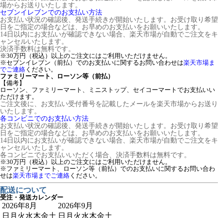
場からお送りいたします。
セブンイレブンでのお支払い方法
お支払い状況の確認後、発送手続きが開始いたします。お受け取り希望
日をご指定の場合などは、お早めのお支払いをお願いいたします。
14日以内にお支払いが確認できない場合、楽天市場が自動でご注文をキ
ャンセルいたします。
決済手数料は無料です。
※30万円（税込）以上のご注文にはご利用いただけません。
※セブンイレブン（前払）でのお支払いに関するお問い合わせは
楽天市場ま
でご連絡
ください。
ファミリーマート、ローソン等（前払）
【備考】
ローソン、ファミリーマート、ミニストップ、セイコーマートでお支払いい
ただけます。
ご注文後に、お支払い受付番号を記載したメールを楽天市場からお送り
いたします。
各コンビニでのお支払い方法
お支払い状況の確認後、発送手続きが開始いたします。お受け取り希望
日をご指定の場合などは、お早めのお支払いをお願いいたします。
14日以内にお支払いが確認できない場合、楽天市場が自動でご注文をキ
ャンセルいたします。
各コンビニでお支払いいただく場合、決済手数料は無料です。
※30万円（税込）以上のご注文にはご利用いただけません。
※ファミリーマート、ローソン等（前払）でのお支払いに関するお問い合わ
せは
楽天市場までご連絡
ください。
配送について
受注・発送カレンダー
2026年8月
2026年9月
日
月
火
水
木
金
土
日
月
火
水
木
金
土