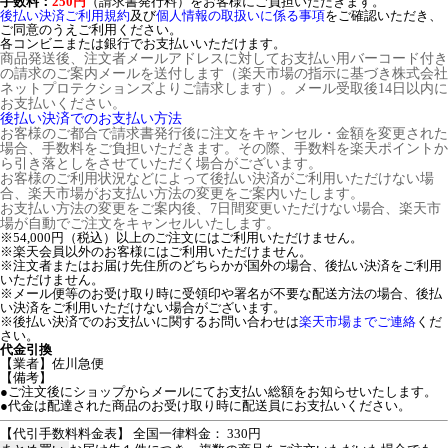
手数料：
250円
（請求書発行料）をお客様にご負担いただきます。
後払い決済ご利用規約
及び
個人情報の取扱いに係る事項
をご確認いただき、
ご同意のうえご利用ください。
各コンビニまたは銀行でお支払いいただけます。
商品発送後、注文者メールアドレスに対してお支払い用バーコード付き
の請求のご案内メールを送付します（楽天市場の指示に基づき株式会社
ネットプロテクションズよりご請求します）。メール受取後14日以内に
お支払いください。
後払い決済でのお支払い方法
お客様のご都合で請求書発行後に注文をキャンセル・金額を変更された
場合、手数料をご負担いただきます。その際、手数料を楽天ポイントか
ら引き落としをさせていただく場合がございます。
お客様のご利用状況などによって後払い決済がご利用いただけない場
合、楽天市場がお支払い方法の変更をご案内いたします。
お支払い方法の変更をご案内後、7日間変更いただけない場合、楽天市
場が自動でご注文をキャンセルいたします。
※54,000円（税込）以上のご注文にはご利用いただけません。
※楽天会員以外のお客様にはご利用いただけません。
※注文者またはお届け先住所のどちらかが国外の場合、後払い決済をご利用
いただけません。
※メール便等のお受け取り時に受領印や署名が不要な配送方法の場合、後払
い決済をご利用いただけない場合がございます。
※後払い決済でのお支払いに関するお問い合わせは
楽天市場までご連絡
くだ
さい。
代金引換
【業者】佐川急便
【備考】
●ご注文後にショップからメールにてお支払い総額をお知らせいたします。
●代金は配達された商品のお受け取り時に配送員にお支払いください。
【代引手数料料金表】 全国一律料金： 330円