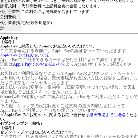
まとめ買い
お届け先１件につき、複数の商品をご注文いただいた場合でも、
計算規則
代引手数料は上記料金表の金額になります。
代引手数料
この料金には消費税が含まれています
分消費税
代引業者指
宅配便(佐川急便)
定
Apple Pay
【備考】
Apple Payに対応したiPhoneでお支払いいただけます。
ご注文を確定する直前に、Apple Payの認証を行っていただきます。
Apple Payでのお支払い方法
Apple Payでご利用できるカードは発行会社によって異なります。
詳細は
Apple Payでのお支払い方法
よりAppleのサイトをご確認くださ
い。
お客様のご利用状況などによってApple Payおよびクレジットカードが
ご利用いただけない場合、楽天市場がお支払い方法の変更をご案内、ま
たはご注文をキャンセルいたします。
お支払い方法の変更をご案内後、7日間変更いただけない場合、楽天市
場が自動でご注文をキャンセルいたします。
iPhone以外の端末からのご購入時はApple Payをご利用いただくことがで
きません。
その他、ショップの設定状況やご注文時の選択内容などによって、
Apple Payがご利用いただけない場合がございます。
※Apple Payでのお支払いに関するお問い合わせは
楽天市場までご連絡
くださ
い。
セブンイレブン（前払）
【備考】
セブンイレブンでお支払いいただけます。
ご注文後に、払込票番号および払込票のURLを記載したメールを楽天市