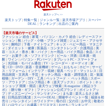
楽天トップへ >>
楽天トップ
|
特集一覧
|
ジャンル一覧
|
楽天市場アプリ
|
スーパー
DEAL
|
ランキング
|
出店のご案内
【楽天市場のサービス】
ファッション 総合
|
家電・パソコン・カメラ 総合
|
レディースファ
ッション
|
靴
|
バッグ・小物・ブランド雑貨
|
ジュエリー・アクセサ
リー
|
腕時計
|
下着・ナイトウェア
|
キッズ・ベビー用品・マタニテ
ィ
|
ダイエット・健康
|
医薬品・コンタクトレンズ・介護用品
|
美
容・コスメ・香水
|
車・バイク
|
カー用品・バイク用品
|
食品
|
スイ
ーツ・お菓子
|
水・ソフトドリンク
|
ビール・洋酒
|
日本酒・焼
酎
|
ワイン
|
パソコン・PCパーツ
|
タブレットPC・スマートフォ
ン
|
光回線・モバイル通信
|
TV・レコーダー・オーディオ
|
家
電
|
CD・DVD
|
楽器・音楽機材
|
ゲーム
|
おもちゃ
|
ホビー
|
サービ
ス・リフォーム
|
インテリア・収納
|
寝具・ベッド・マットレス
|
日
用品雑貨・文房具・手芸
|
キッチン用品・食器・調理器具
|
花・観葉
植物
|
ガーデン・DIY・工具
|
ペットフード ・ ペット用品
|
スポー
ツ・アウトドア
|
ゴルフ用品
|
本
（
楽天ブックス
） |
ポイント
|
ネッ
トショップ 開業・開店
|
楽天ウェブ検索
|
R-magazine（雑誌コラ
ボ）
|
贈り物・ギフト
|
ファッション公式ブランド
|
ポイントアッ
プ
|
ディズニーゾーン
|
サンリオゾーン
|
まち楽
|
楽天ふるさと納
税
|
日用品翌日配達
|
スーパーDEAL
|
開催中イベント一覧
|
福袋＆初
売り
|
バレンタイン
|
ホワイトデー
|
母の日
|
父の日
|
お中元
|
敬老の
日
|
ハロウィン
|
お歳暮
|
クリスマス
|
おせち
|
ランキング