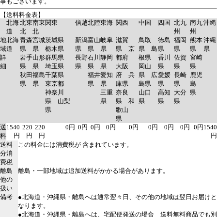
事もございます。
【送料料金表】
北海
北東
南東
関東
信越
北陸
東海
関西
中国
四国
北九
南九
沖縄
道
北
北
州
州
地
北海
青森
宮城
茨城県
新潟
富山
岐阜
滋賀
鳥取
徳島
福岡
熊本
沖縄
域
道
県
県
栃木県
県
県
県
県 京
県 島
県
県
県
県
詳
岩手
山形
群馬県
長野
石川
静岡
都府
根県
香川
佐賀
宮崎
細
県
県
埼玉県
県
県
県
大阪
岡山
県
県
県
秋田
福島
千葉県
福井
愛知
府 兵
県 広
愛媛
長崎
鹿児
県
県
東京都
県
県
庫県
島県
県
県
島
神奈川
三重
奈良
山口
高知
大分
県
県 山梨
県
県 和
県
県
県
県
歌山
県
送
1540
220
220
0円
0円
0円
0円
0円
0円
0円
0円
0円
1540
円
円
円
円
料
送料
この料金には消費税が 含まれています。
分消
費税
離島
離島・一部地域は追加送料がかかる場合があります。
他の
扱い
備考
●北海道・沖縄県・離島へは通常翌々日、その他の地域は翌日お届けと
なります。
●北海道・沖縄県・離島へは、宅配便発送の場合 送料無料商品でも別