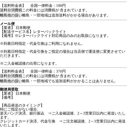
【送料料金表】
全国一律料金：188円
送料分消費税
この料金には消費税が 含まれています。
離島他の扱い
離島・一部地域は追加送料がかかる場合があります。
メール便
【業者】 日本郵便
【配送サービス名】レターパックライト
【備考】※レターパックライト対応商品のみのお取扱になります。
※到着日時指定・代金引換はご利用になれません。
※到着日時指定・代金引換をご指定の場合は当店側で運送便に変更させてい
ただきます。
※ご入金確認後の出荷になります。
【送料料金表】
全国一律料金：370円
送料分消費税
この料金には消費税が 含まれています。
離島他の扱い
離島・一部地域でも追加送料がかかることはありません。
郵便局受取
【業者】 日本郵便
【備考】
【商品発送のタイミング】
特にご指定がない場合、
楽天バンク決済、銀行振込 ⇒ご入金確認後、2～3営業日以内に発送いたし
ます。
クレジットカード決済、代金引換 ⇒ご注文確認後、2～3営業日以内に発送
いたします。