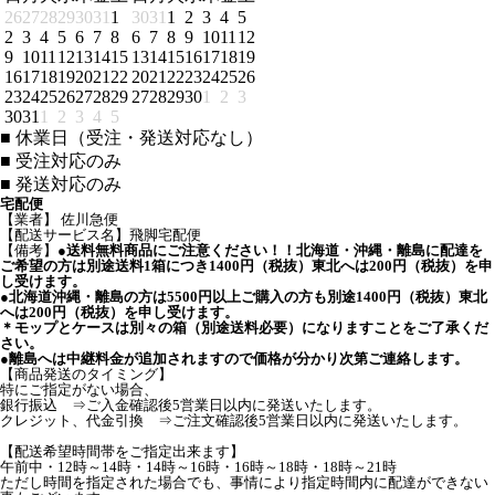
26
27
28
29
30
31
1
30
31
1
2
3
4
5
2
3
4
5
6
7
8
6
7
8
9
10
11
12
9
10
11
12
13
14
15
13
14
15
16
17
18
19
16
17
18
19
20
21
22
20
21
22
23
24
25
26
23
24
25
26
27
28
29
27
28
29
30
1
2
3
30
31
1
2
3
4
5
■
休業日（受注・発送対応なし）
■
受注対応のみ
■
発送対応のみ
宅配便
【業者】 佐川急便
【配送サービス名】飛脚宅配便
【備考】
●送料無料商品にご注意ください！！北海道・沖縄・離島に配達を
ご希望の方は別途送料1箱につき1400円（税抜）東北へは200円（税抜）を申
し受けます。
●北海道沖縄・離島の方は5500円以上ご購入の方も別途1400円（税抜）東北
へは200円（税抜）を申し受けます。
＊モップとケースは別々の箱（別途送料必要）になりますことをご了承くだ
さい。
●離島へは中継料金が追加されますので価格が分かり次第ご連絡します。
【商品発送のタイミング】
特にご指定がない場合、
銀行振込 ⇒ご入金確認後5営業日以内に発送いたします。
クレジット、代金引換 ⇒ご注文確認後5営業日以内に発送いたします。
【配送希望時間帯をご指定出来ます】
午前中・12時～14時・14時～16時・16時～18時・18時～21時
ただし時間を指定された場合でも、事情により指定時間内に配達ができない