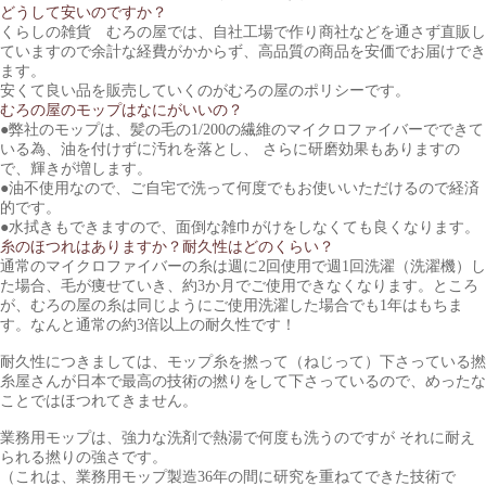
どうして安いのですか？
くらしの雑貨 むろの屋では、自社工場で作り商社などを通さず直販し
ていますので余計な経費がかからず、高品質の商品を安価でお届けでき
ます。
安くて良い品を販売していくのがむろの屋のポリシーです。
むろの屋のモップはなにがいいの？
●弊社のモップは、髪の毛の1/200の繊維のマイクロファイバーでできて
いる為、油を付けずに汚れを落とし、 さらに研磨効果もありますの
で、輝きが増します。
●油不使用なので、ご自宅で洗って何度でもお使いいただけるので経済
的です。
●水拭きもできますので、面倒な雑巾がけをしなくても良くなります。
糸のほつれはありますか？耐久性はどのくらい？
通常のマイクロファイバーの糸は週に2回使用で週1回洗濯（洗濯機）し
た場合、毛が痩せていき、約3か月でご使用できなくなります。ところ
が、むろの屋の糸は同じようにご使用洗濯した場合でも1年はもちま
す。なんと通常の約3倍以上の耐久性です！
耐久性につきましては、モップ糸を撚って（ねじって）下さっている撚
糸屋さんが日本で最高の技術の撚りをして下さっているので、めったな
ことではほつれてきません。
業務用モップは、強力な洗剤で熱湯で何度も洗うのですが それに耐え
られる撚りの強さです。
（これは、業務用モップ製造36年の間に研究を重ねてできた技術で