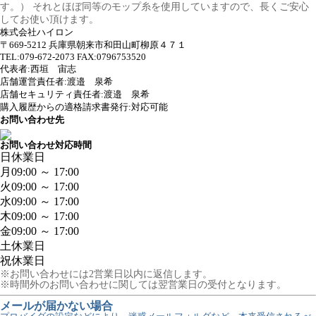
す。） それとほぼ同等のモップ糸を使用していますので、長くご安心
してお使い頂けます。
株式会社ハイロン
〒669-5212 兵庫県朝来市和田山町柳原４７１
TEL:079-672-2073 FAX:0796753520
代表者:西垣 宙志
店舗運営責任者:渡邉 泉希
店舗セキュリティ責任者:渡邉 泉希
購入履歴からの適格請求書発行:対応可能
お問い合わせ先
お問い合わせ対応時間
日
休業日
月
09:00 ～ 17:00
火
09:00 ～ 17:00
水
09:00 ～ 17:00
木
09:00 ～ 17:00
金
09:00 ～ 17:00
土
休業日
祝
休業日
※お問い合わせには2営業日以内に返信します。
※時間外のお問い合わせに関しては翌営業日の受付となります。
メールが届かない場合