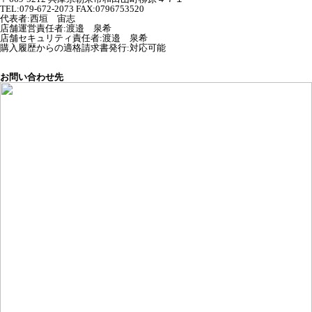
TEL:079-672-2073 FAX:0796753520
代表者
:
西垣 宙志
店舗運営責任者
:
渡邉 泉希
店舗セキュリティ責任者
:
渡邉 泉希
購入履歴からの適格請求書発行:対応可能
お問い合わせ先