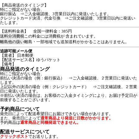
【商品発送のタイミング】
特にご指定がない場合、
銀行振込 ⇒ご入金確認後、3営業日以内に発送いたします。
クレジットカード決済、代金引換 ⇒ご注文確認後、3営業日以内に発送い
たします。
【送料料金表】
全国一律料金：385円
送料分消費税
この料金には消費税が 含まれています。
離島他の扱い
離島・一部地域でも追加送料がかかることはありません。
追跡可能メール便
【業者】 日本郵便
【配送サービス名】ゆうパケット
【備考】
商品発送のタイミング
特にご指定がない場合、
前払い決済の場合（例：銀行振込） ⇒ご入金確認後、２営業日に発送いた
します。
上記以外の決済の場合（例：クレジットカード） ⇒ご注文確認後、２営業
日に発送いたします。
※前払い決済の場合は、お客様のご入金タイミングにより、お届け予定日が
前後することがございます。
予約商品について
発売日によって配送希望日にお届けできない場合があります。
また、発売日によって
通常商品より発送に日数がかかります。
予約商品は
通常商品と同梱発送できません。
配送サービスについて
クリックポスト
でお送りします。