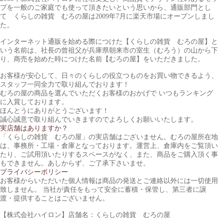
プを一般のご家庭でも使って頂きたいという思いから、通販部門とし
て くらしの雑貨 むろの屋は2009年7月に楽天市場にオープンしまし
た。
インターネット通販を始める際につけた【くらしの雑貨 むろの屋】と
いう名前は、社長の曾祖父が兵庫県朝来市の室生（むろう）の山から下
り、商売を始めた時につけた名前【むろの屋】をいただきました。
お客様が安心して、日々のくらしの役立つものをお買い物できるよう、
スタッフ一同全力で取り組んでおります！
むろの屋の商品を選んでいただくお客様のおかげで いつもランキング
に入賞しております。
ほんとうにありがとうございます！
誠心誠意で取り組んでいきますのでよろしくお願いいたします。
実店舗はありますか？
「くらしの雑貨 むろの屋」の実店舗はございません。むろの屋所在地
は、事務所・工場・倉庫となっております。運営上、倉庫内をご覧頂い
たり、ご試用頂いたりするスペースがなく、また、商品をご購入頂く事
もできません。あしからず、ご了承下さいませ。
プライバシーポリシー
お客様からいただいた個人情報は商品の発送とご連絡以外には一切使用
致しません。 当社が責任をもって安全に蓄積・保管し、第三者に譲
渡・提供することはございません。
【株式会社ハイロン】店舗名：くらしの雑貨 むろの屋