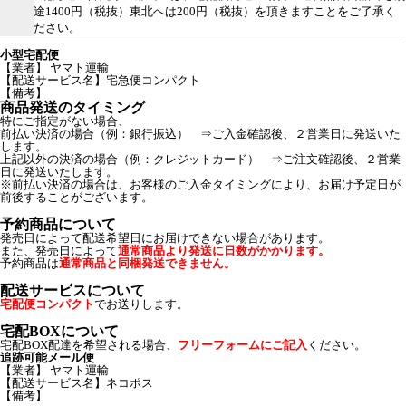
途1400円（税抜）東北へは200円（税抜）を頂きますことをご了承く
ださい。
小型宅配便
【業者】 ヤマト運輸
【配送サービス名】宅急便コンパクト
【備考】
商品発送のタイミング
特にご指定がない場合、
前払い決済の場合（例：銀行振込） ⇒ご入金確認後、２営業日に発送いた
します。
上記以外の決済の場合（例：クレジットカード） ⇒ご注文確認後、２営業
日に発送いたします。
※前払い決済の場合は、お客様のご入金タイミングにより、お届け予定日が
前後することがございます。
予約商品について
発売日によって配送希望日にお届けできない場合があります。
また、発売日によって
通常商品より発送に日数がかかります。
予約商品は
通常商品と同梱発送できません。
配送サービスについて
宅配便コンパクト
でお送りします。
宅配BOXについて
宅配BOX配達を希望される場合、
フリーフォームにご記入
ください。
追跡可能メール便
【業者】 ヤマト運輸
【配送サービス名】ネコポス
【備考】