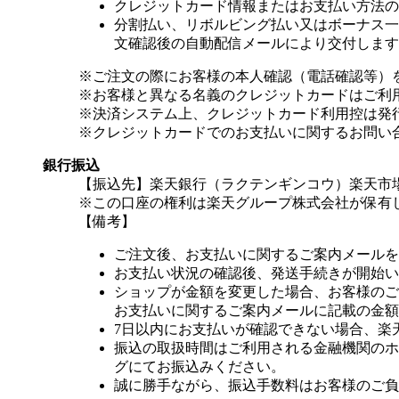
クレジットカード情報またはお支払い方法の
分割払い、リボルビング払い又はボーナス一括
文確認後の自動配信メールにより交付します
※ご注文の際にお客様の本人確認（電話確認等）
※お客様と異なる名義のクレジットカードはご利
※決済システム上、クレジットカード利用控は発
※クレジットカードでのお支払いに関するお問い
銀行振込
【振込先】楽天銀行（ラクテンギンコウ）楽天市場支
※この口座の権利は楽天グループ株式会社が保有
【備考】
ご注文後、お支払いに関するご案内メールを
お支払い状況の確認後、発送手続きが開始い
ショップが金額を変更した場合、お客様のご
お支払いに関するご案内メールに記載の金額
7日以内にお支払いが確認できない場合、楽
振込の取扱時間はご利用される金融機関のホ
グにてお振込みください。
誠に勝手ながら、振込手数料はお客様のご負