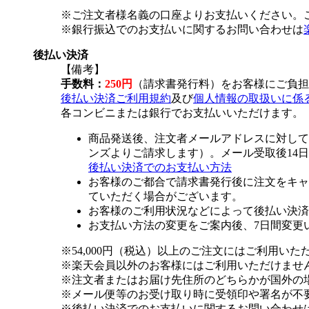
※ご注文者様名義の口座よりお支払いください。
※銀行振込でのお支払いに関するお問い合わせは
後払い決済
【備考】
手数料：
250円
（請求書発行料）をお客様にご負担
後払い決済ご利用規約
及び
個人情報の取扱いに係
各コンビニまたは銀行でお支払いいただけます。
商品発送後、注文者メールアドレスに対して
ンズよりご請求します）。メール受取後14
後払い決済でのお支払い方法
お客様のご都合で請求書発行後に注文をキャ
ていただく場合がございます。
お客様のご利用状況などによって後払い決済
お支払い方法の変更をご案内後、7日間変更
※54,000円（税込）以上のご注文にはご利用いた
※楽天会員以外のお客様にはご利用いただけませ
※注文者またはお届け先住所のどちらかが国外の
※メール便等のお受け取り時に受領印や署名が不
※後払い決済でのお支払いに関するお問い合わせ