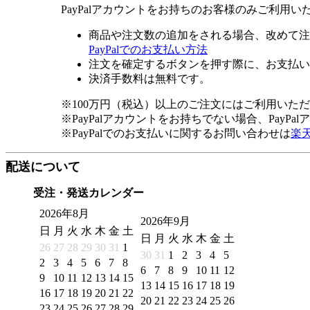
PayPalアカウントをお持ちのお客様のみご利用い
商品や注文数の追加をされる場合、改めて注
PayPalでのお支払い方法
注文を確定するボタンを押す際に、お支払い
決済手数料は無料です。
※100万円（税込）以上のご注文にはご利用いた
※PayPalアカウントをお持ちでない場合、PayP
※PayPalでのお支払いに関するお問い合わせは
楽
配送について
受注・発送カレンダー
2026年8月
2026年9月
日
月
火
水
木
金
土
日
月
火
水
木
金
土
26
27
28
29
30
31
1
30
31
1
2
3
4
5
2
3
4
5
6
7
8
6
7
8
9
10
11
12
9
10
11
12
13
14
15
13
14
15
16
17
18
19
16
17
18
19
20
21
22
20
21
22
23
24
25
26
23
24
25
26
27
28
29