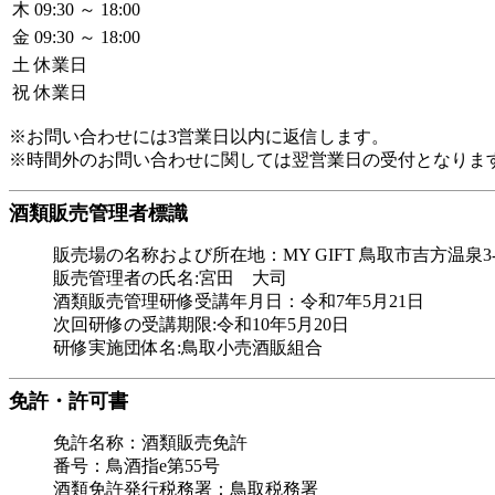
木
09:30 ～ 18:00
金
09:30 ～ 18:00
土
休業日
祝
休業日
※お問い合わせには3営業日以内に返信します。
※時間外のお問い合わせに関しては翌営業日の受付となりま
酒類販売管理者標識
販売場の名称および所在地：MY GIFT 鳥取市吉方温泉3-
販売管理者の氏名:宮田 大司
酒類販売管理研修受講年月日：令和7年5月21日
次回研修の受講期限:令和10年5月20日
研修実施団体名:鳥取小売酒販組合
免許・許可書
免許名称：酒類販売免許
番号：鳥酒指e第55号
酒類免許発行税務署：鳥取税務署