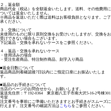
２．返金額
商品代金（税込）を全額返金いたします。送料、その他費用に
ついては返金いたしません。
※商品を返送いただく際は送料はお客様負担となります。ご了
承ください。
３．交換について
未使用のものに限り原則交換をお受けいたしますが、交換をお
受けできない場合もございます。
下記返品・交換を承れないケースをご参照ください。
４．返品・交換を承れないケース
・使用済みの場合
・受注生産商品、特注制作商品、刻字入り商品
■返金日数について
返品商品到着確認後7日以内にご指定口座にお振込いたしま
す。
■返品のお手続きについて
当店のページのお問合せから、お願いします。
返送先住所：〒192-0364 東京都八王子市南大沢5-16-2号棟301
号室
注文番号を事前にご準備いただきますとお手続きがスムーズに
行えます。注文番号の確認方法は
こちら
をご参照ください。