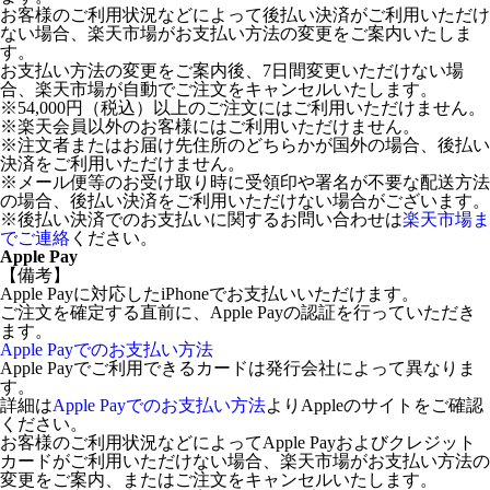
お客様のご利用状況などによって後払い決済がご利用いただけ
ない場合、楽天市場がお支払い方法の変更をご案内いたしま
す。
お支払い方法の変更をご案内後、7日間変更いただけない場
合、楽天市場が自動でご注文をキャンセルいたします。
※54,000円（税込）以上のご注文にはご利用いただけません。
※楽天会員以外のお客様にはご利用いただけません。
※注文者またはお届け先住所のどちらかが国外の場合、後払い
決済をご利用いただけません。
※メール便等のお受け取り時に受領印や署名が不要な配送方法
の場合、後払い決済をご利用いただけない場合がございます。
※後払い決済でのお支払いに関するお問い合わせは
楽天市場ま
でご連絡
ください。
Apple Pay
【備考】
Apple Payに対応したiPhoneでお支払いいただけます。
ご注文を確定する直前に、Apple Payの認証を行っていただき
ます。
Apple Payでのお支払い方法
Apple Payでご利用できるカードは発行会社によって異なりま
す。
詳細は
Apple Payでのお支払い方法
よりAppleのサイトをご確認
ください。
お客様のご利用状況などによってApple Payおよびクレジット
カードがご利用いただけない場合、楽天市場がお支払い方法の
変更をご案内、またはご注文をキャンセルいたします。