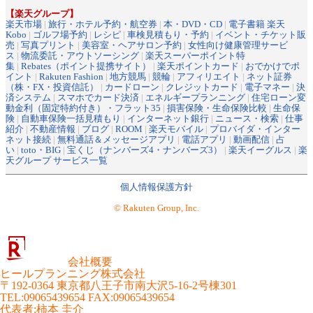
【楽天グループ】
楽天市場
|
旅行・ホテル予約・航空券
|
本・DVD・CD
|
電子書籍 楽天
Kobo
|
ゴルフ場予約
|
レシピ
|
車検見積もり・予約
|
イベント・チケット販
売
|
写真プリント
|
美容室・ヘアサロン予約
|
女性向け健康管理サービ
ス
|
物流委託・アウトソーシング
|
楽天スーパーポイント特
集
|
Rebates（ポイント提携サイト）
|
楽天ポイントカード
|
おでかけでポ
イント
|
Rakuten Fashion
|
地方競馬
|
競輪
|
アフィリエイト
|
ネット証券
（株・FX・投資信託）
|
カードローン
|
クレジットカード
|
電子マネー
|
決
済システム
|
スマホでカード決済
|
エネルギープランニング
|
住宅ローン変
動金利（固定特約付き）・フラット35
|
損害保険・生命保険比較
|
生命保
険
|
自動車保険一括見積もり
|
インターネット銀行
|
ニュース・検索
|
仕事
紹介
|
不動産情報
|
ブログ
|
ROOM
|
楽天モバイル
|
プロバイダ・インター
ネット接続
|
無料通話＆メッセージアプリ
|
電話アプリ
|
動画配信
|
占
い
|
toto・BIG
|
宝くじ（ナンバーズ4・ナンバーズ3）
|
楽天イーグルス
|
楽
天グループ サービス一覧
個人情報保護方針
© Rakuten Group, Inc.
会社概要
ヒールプランニング株式会社
〒192-0364 東京都八王子市南大沢5-16-2号棟301
TEL:09065439654 FAX:09065439654
代表者
:
柿本 圭介