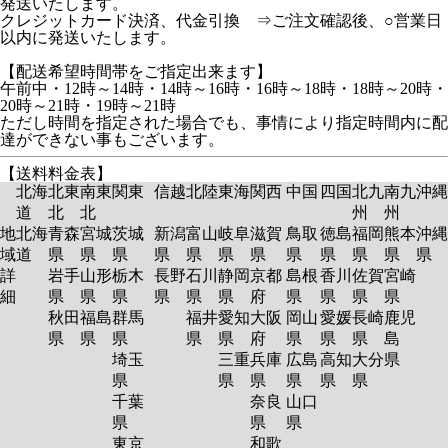
発送いたします。
クレジットカード決済、代金引換 ⇒ご注文確認後、○営業日
以内に発送いたします。
【配送希望時間帯をご指定出来ます】
午前中・12時～14時・14時～16時・16時～18時・18時～20時・
20時～21時・19時～21時
ただし時間を指定された場合でも、事情により指定時間内に配
達ができない事もございます。
【送料料金表】
北海
北東
南東
関東
信越
北陸
東海
関西
中国
四国
北九
南九
沖縄
道
北
北
州
州
地
北海
青森
宮城
茨城
新潟
富山
岐阜
滋賀
鳥取
徳島
福岡
熊本
沖縄
域
道
県
県
県
県
県
県
県
県
県
県
県
県
詳
岩手
山形
栃木
長野
石川
静岡
京都
島根
香川
佐賀
宮崎
細
県
県
県
県
県
県
府
県
県
県
県
秋田
福島
群馬
福井
愛知
大阪
岡山
愛媛
長崎
鹿児
県
県
県
県
県
府
県
県
県
島
埼玉
三重
兵庫
広島
高知
大分
県
県
県
県
県
県
県
千葉
奈良
山口
県
県
県
東京
和歌