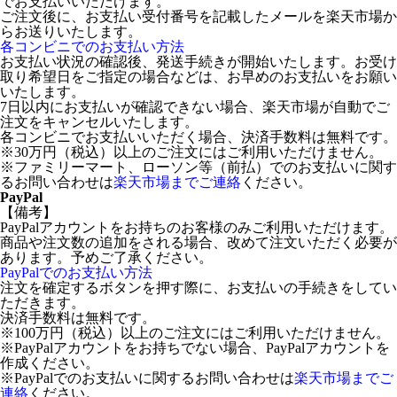
でお支払いいただけます。
ご注文後に、お支払い受付番号を記載したメールを楽天市場か
らお送りいたします。
各コンビニでのお支払い方法
お支払い状況の確認後、発送手続きが開始いたします。お受け
取り希望日をご指定の場合などは、お早めのお支払いをお願い
いたします。
7日以内にお支払いが確認できない場合、楽天市場が自動でご
注文をキャンセルいたします。
各コンビニでお支払いいただく場合、決済手数料は無料です。
※30万円（税込）以上のご注文にはご利用いただけません。
※ファミリーマート、ローソン等（前払）でのお支払いに関す
るお問い合わせは
楽天市場までご連絡
ください。
PayPal
【備考】
PayPalアカウントをお持ちのお客様のみご利用いただけます。
商品や注文数の追加をされる場合、改めて注文いただく必要が
あります。予めご了承ください。
PayPalでのお支払い方法
注文を確定するボタンを押す際に、お支払いの手続きをしてい
ただきます。
決済手数料は無料です。
※100万円（税込）以上のご注文にはご利用いただけません。
※PayPalアカウントをお持ちでない場合、PayPalアカウントを
作成ください。
※PayPalでのお支払いに関するお問い合わせは
楽天市場までご
連絡
ください。