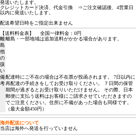
発送いたします。
クレジットカード決済、代金引換 ⇒ご注文確認後、4営業日
以内に発送いたします。
配送希望日時をご指定出来ません
【送料料金表】
全国一律料金：0円
離
離島・一部地域は追加送料がかかる場合があります。
島
他
の
扱
い
備
配達時にご不在の場合は不在票が投函されます。 7日以内に
考
再配達の手続きをしてお受け取りください。 ７日間の保管
期間が過ぎるとお受け取りいただけません。 その際、日本
郵便に支払う送料はお客様にご請求させていただきますの
でご注意ください。住所に不備があった場合も同様です。
（最大金額450円）
海外配送について
当店は海外へ発送を行っていません