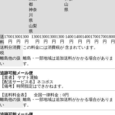
都
山
神奈
県
川
県
山梨
県
送
1700
1300
1300
1300
1300
1300
1300
1400
1400
1400
1700
1700
1800
円
円
円
円
円
円
円
円
円
円
円
円
円
料
送料分消費
この料金には消費税が 含まれています。
税
離島他の扱
離島・一部地域は追加送料がかかる場合がありま
い
す。
追跡可能メール便
【業者】 ヤマト運輸
【配送サービス名】ネコポス
【備考】時間指定はできかねます。
【送料料金表】
全国一律料金：0円
離島他の扱
離島・一部地域は追加送料がかかる場合がありま
い
す。
追跡可能メール便