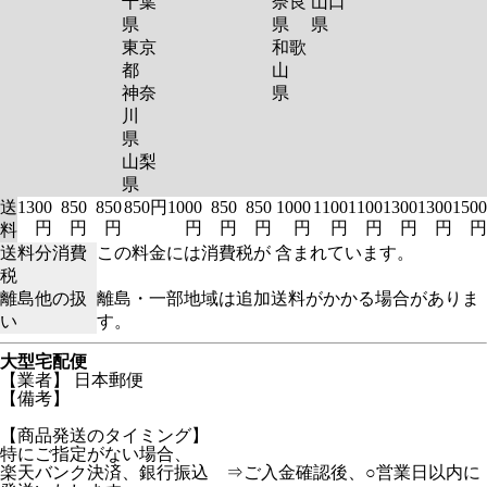
千葉
奈良
山口
県
県
県
東京
和歌
都
山
神奈
県
川
県
山梨
県
送
1300
850
850
850円
1000
850
850
1000
1100
1100
1300
1300
1500
円
円
円
円
円
円
円
円
円
円
円
円
料
送料分消費
この料金には消費税が 含まれています。
税
離島他の扱
離島・一部地域は追加送料がかかる場合がありま
い
す。
大型宅配便
【業者】 日本郵便
【備考】
【商品発送のタイミング】
特にご指定がない場合、
楽天バンク決済、銀行振込 ⇒ご入金確認後、○営業日以内に