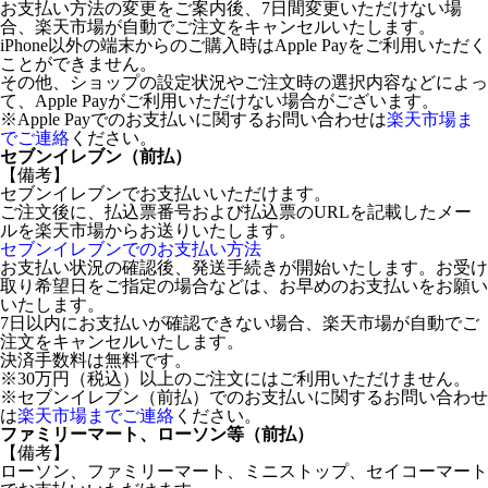
お支払い方法の変更をご案内後、7日間変更いただけない場
合、楽天市場が自動でご注文をキャンセルいたします。
iPhone以外の端末からのご購入時はApple Payをご利用いただく
ことができません。
その他、ショップの設定状況やご注文時の選択内容などによっ
て、Apple Payがご利用いただけない場合がございます。
※Apple Payでのお支払いに関するお問い合わせは
楽天市場ま
でご連絡
ください。
セブンイレブン（前払）
【備考】
セブンイレブンでお支払いいただけます。
ご注文後に、払込票番号および払込票のURLを記載したメー
ルを楽天市場からお送りいたします。
セブンイレブンでのお支払い方法
お支払い状況の確認後、発送手続きが開始いたします。お受け
取り希望日をご指定の場合などは、お早めのお支払いをお願い
いたします。
7日以内にお支払いが確認できない場合、楽天市場が自動でご
注文をキャンセルいたします。
決済手数料は無料です。
※30万円（税込）以上のご注文にはご利用いただけません。
※セブンイレブン（前払）でのお支払いに関するお問い合わせ
は
楽天市場までご連絡
ください。
ファミリーマート、ローソン等（前払）
【備考】
ローソン、ファミリーマート、ミニストップ、セイコーマート