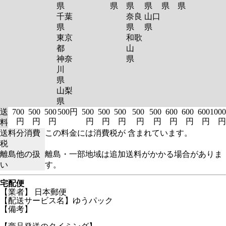
県
県
県
県
県
県
千葉
奈良
山口
県
県
県
東京
和歌
都
山
神奈
県
川
県
山梨
県
送
700
500
500
500円
500
500
500
500
500
600
600
600
1000
円
円
円
円
円
円
円
円
円
円
円
円
料
送料分消費
この料金には消費税が 含まれています。
税
離島他の扱
離島・一部地域は追加送料がかかる場合がありま
い
す。
宅配便
【業者】 日本郵便
【配送サービス名】ゆうパック
【備考】