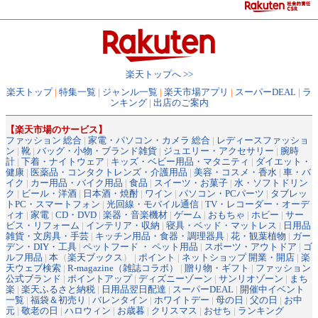
楽天トップへ >>
楽天トップ
|
特集一覧
|
ジャンル一覧
|
楽天市場アプリ
|
スーパーDEAL
|
ラ
ンキング
|
出店のご案内
【楽天市場のサービス】
ファッション 総合
|
家電・パソコン・カメラ 総合
|
レディースファッショ
ン
|
靴
|
バッグ・小物・ブランド雑貨
|
ジュエリー・アクセサリー
|
腕時
計
|
下着・ナイトウェア
|
キッズ・ベビー用品・マタニティ
|
ダイエット・
健康
|
医薬品・コンタクトレンズ・介護用品
|
美容・コスメ・香水
|
車・バ
イク
|
カー用品・バイク用品
|
食品
|
スイーツ・お菓子
|
水・ソフトドリン
ク
|
ビール・洋酒
|
日本酒・焼酎
|
ワイン
|
パソコン・PCパーツ
|
タブレッ
トPC・スマートフォン
|
光回線・モバイル通信
|
TV・レコーダー・オーデ
ィオ
|
家電
|
CD・DVD
|
楽器・音楽機材
|
ゲーム
|
おもちゃ
|
ホビー
|
サー
ビス・リフォーム
|
インテリア・収納
|
寝具・ベッド・マットレス
|
日用品
雑貨・文房具・手芸
|
キッチン用品・食器・調理器具
|
花・観葉植物
|
ガー
デン・DIY・工具
|
ペットフード ・ ペット用品
|
スポーツ・アウトドア
|
ゴ
ルフ用品
|
本
（
楽天ブックス
） |
ポイント
|
ネットショップ 開業・開店
|
楽
天ウェブ検索
|
R-magazine（雑誌コラボ）
|
贈り物・ギフト
|
ファッション
公式ブランド
|
ポイントアップ
|
ディズニーゾーン
|
サンリオゾーン
|
まち
楽
|
楽天ふるさと納税
|
日用品翌日配達
|
スーパーDEAL
|
開催中イベント
一覧
|
福袋＆初売り
|
バレンタイン
|
ホワイトデー
|
母の日
|
父の日
|
お中
元
|
敬老の日
|
ハロウィン
|
お歳暮
|
クリスマス
|
おせち
|
ランキング