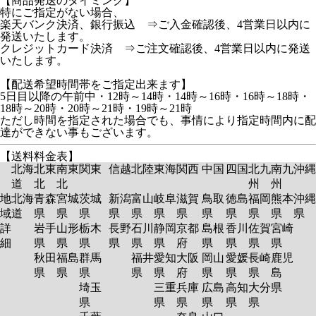
【商品発送のタイミング】
特にご指定がない場合、
楽天バンク決済、銀行振込 ⇒ご入金確認後、4営業日以内に
発送いたします。
クレジットカード決済 ⇒ご注文確認後、4営業日以内に発送
いたします。
【配送希望時間帯をご指定出来ます】
5日目以降の午前中・12時～14時・14時～16時・16時～18時・
18時～20時・20時～21時・19時～21時
ただし時間を指定された場合でも、事情により指定時間内に配
達ができない事もございます。
【送料料金表】
北海
北東
南東
関東
信越
北陸
東海
関西
中国
四国
北九
南九
沖縄
道
北
北
州
州
地
北海
青森
宮城
茨城
新潟
富山
岐阜
滋賀
鳥取
徳島
福岡
熊本
沖縄
域
道
県
県
県
県
県
県
県
県
県
県
県
県
詳
岩手
山形
栃木
長野
石川
静岡
京都
島根
香川
佐賀
宮崎
細
県
県
県
県
県
県
府
県
県
県
県
秋田
福島
群馬
福井
愛知
大阪
岡山
愛媛
長崎
鹿児
県
県
県
県
県
府
県
県
県
島
埼玉
三重
兵庫
広島
高知
大分
県
県
県
県
県
県
県