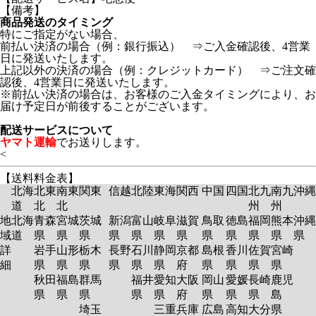
【備考】
商品発送のタイミング
特にご指定がない場合、
前払い決済の場合（例：銀行振込） ⇒ご入金確認後、4営業
日に発送いたします。
上記以外の決済の場合（例：クレジットカード） ⇒ご注文確
認後、4営業日に発送いたします。
※前払い決済の場合は、お客様のご入金タイミングにより、お
届け予定日が前後することがございます。
配送サービスについて
ヤマト運輸
でお送りします。
<
【送料料金表】
北海
北東
南東
関東
信越
北陸
東海
関西
中国
四国
北九
南九
沖縄
道
北
北
州
州
地
北海
青森
宮城
茨城
新潟
富山
岐阜
滋賀
鳥取
徳島
福岡
熊本
沖縄
域
道
県
県
県
県
県
県
県
県
県
県
県
県
詳
岩手
山形
栃木
長野
石川
静岡
京都
島根
香川
佐賀
宮崎
細
県
県
県
県
県
県
府
県
県
県
県
秋田
福島
群馬
福井
愛知
大阪
岡山
愛媛
長崎
鹿児
県
県
県
県
県
府
県
県
県
島
埼玉
三重
兵庫
広島
高知
大分
県