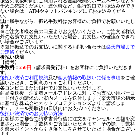
振込の取扱時間はご利用される金融機関のホームページなどを
予めご確認ください。連休時など、銀行窓口でお振込みができ
ない場合は、ATMやネットバンキングにてお振込みくださ
い。
誠に勝手ながら、振込手数料はお客様のご負担でお願いいたし
ます。
※ご注文者様名義の口座よりお支払いください。ご注文者様以
外の名義でお支払いいただいた場合、お支払いの確認ができな
い場合がございます。
※銀行振込でのお支払いに関するお問い合わせは
楽天市場まで
ご連絡
ください。
後払い決済
【備考】
手数料：
250円
（請求書発行料）をお客様にご負担いただきま
す。
後払い決済ご利用規約
及び
個人情報の取扱いに係る事項
をご確
認いただき、ご同意のうえご利用ください。
各コンビニまたは銀行でお支払いいただけます。
商品発送後、注文者メールアドレスに対してお支払い用バーコ
ード付きの請求のご案内メールを送付します（楽天市場の指示
に基づき株式会社ネットプロテクションズよりご請求しま
す）。メール受取後14日以内にお支払いください。
後払い決済でのお支払い方法
お客様のご都合で請求書発行後に注文をキャンセル・金額を変
更された場合、手数料をご負担いただきます。その際、手数料
を楽天ポイントから引き落としをさせていただく場合がござい
ます。