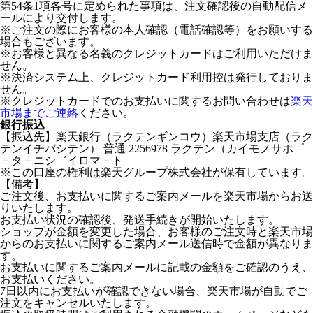
第54条1項各号に定められた事項は、注文確認後の自動配信メ
ールにより交付します。
※ご注文の際にお客様の本人確認（電話確認等）をお願いする
場合もございます。
※お客様と異なる名義のクレジットカードはご利用いただけま
せん。
※決済システム上、クレジットカード利用控は発行しておりま
せん。
※クレジットカードでのお支払いに関するお問い合わせは
楽天
市場までご連絡
ください。
銀行振込
【振込先】楽天銀行（ラクテンギンコウ）楽天市場支店（ラク
テンイチバシテン） 普通 2256978 ラクテン（カイモノサホ゜
－タ－ニシ゛イロマ－ト
※この口座の権利は楽天グループ株式会社が保有しています。
【備考】
ご注文後、お支払いに関するご案内メールを楽天市場からお送
りいたします。
お支払い状況の確認後、発送手続きが開始いたします。
ショップが金額を変更した場合、お客様のご注文時と楽天市場
からのお支払いに関するご案内メール送信時で金額が異なりま
す。
お支払いに関するご案内メールに記載の金額をご確認のうえ、
お支払いください。
7日以内にお支払いが確認できない場合、楽天市場が自動でご
注文をキャンセルいたします。