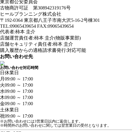
東京都公安委員会
古物商許可証 第308942319176号
ヒールプランニング株式会社
〒192-0364 東京都八王子市南大沢5-16-2号棟301
TEL:09065439654 FAX:09065439654
代表者:柿本 圭介
店舗運営責任者:柿本 圭介(物販事業部)
店舗セキュリティ責任者:柿本 圭介
購入履歴からの適格請求書発行:対応可能
お問い合わせ先
お問い合わせ対応時間
日
休業日
月
09:00 ～ 17:00
火
09:00 ～ 17:00
水
09:00 ～ 17:00
木
09:00 ～ 17:00
金
09:00 ～ 17:00
土
休業日
祝
09:00 ～ 17:00
※お問い合わせには3営業日以内に返信します。
※時間外のお問い合わせに関しては翌営業日の受付となります。