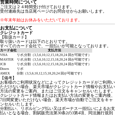
営業時間について
ご注文は２４時間受け付けております。
受付連絡先は当店尾ページのお問合せからお願いします。
※年末年始はお休みをいただいております。
お支払について
クレジットカード
【取扱カード】
取り扱いカードは以下のとおりです。
すべてのカード会社で、一括払いが可能となっております。
カード会社
支払方法
VISA
リボ,分割（3,5,6,10,12,15,18,20,24 回が可能です）
MASTER
リボ,分割（3,5,6,10,12,15,18,20,24 回が可能です）
JCB
リボ,分割（3,5,6,10,12,15,18,20,24 回が可能です）
Diners
リボ
AMEX
分割（3,5,6,10,12,15,18,20,24 回が可能です）
【備考】
お客様のご利用状況などによってクレジットカードがご利用い
ただけない場合、楽天市場がクレジットカード情報やお支払い
方法の変更をご案内、またはご注文をキャンセルいたします。
クレジットカード情報またはお支払い方法の変更をご案内後、
7日間変更いただけない場合、楽天市場が自動でご注文をキャ
ンセルいたします。
分割払い、リボルビング払い又はボーナス一括払いによるお支
払いとなる場合、割賦販売法第30条2の3第4項、同法施行規則