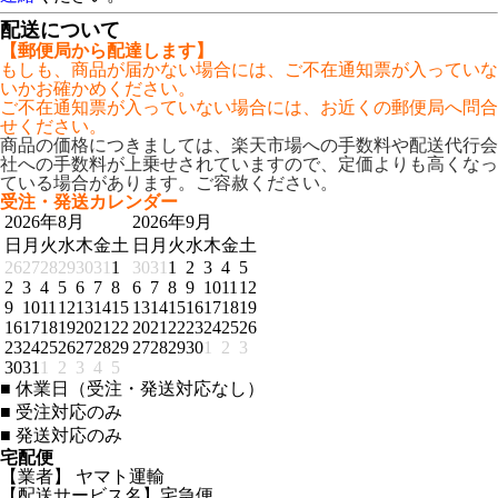
配送について
【郵便局から配達します】
もしも、商品が届かない場合には、ご不在通知票が入っていな
いかお確かめください。
ご不在通知票が入っていない場合には、お近くの郵便局へ問合
せください。
商品の価格につきましては、楽天市場への手数料や配送代行会
社への手数料が上乗せされていますので、定価よりも高くなっ
ている場合があります。ご容赦ください。
受注・発送カレンダー
2026年8月
2026年9月
日
月
火
水
木
金
土
日
月
火
水
木
金
土
26
27
28
29
30
31
1
30
31
1
2
3
4
5
2
3
4
5
6
7
8
6
7
8
9
10
11
12
9
10
11
12
13
14
15
13
14
15
16
17
18
19
16
17
18
19
20
21
22
20
21
22
23
24
25
26
23
24
25
26
27
28
29
27
28
29
30
1
2
3
30
31
1
2
3
4
5
■
休業日（受注・発送対応なし）
■
受注対応のみ
■
発送対応のみ
宅配便
【業者】 ヤマト運輸
【配送サービス名】宅急便