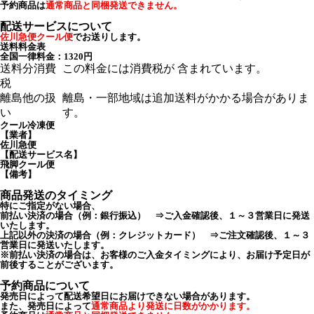
予約商品は
通常商品と同梱発送できません。
配送サービスについて
佐川急便クール便
でお送りします。
送料料金表
全国一律料金：1320円
送料分消費
この料金には消費税が 含まれています。
税
離島他の扱
離島・一部地域は追加送料がかかる場合がありま
い
す。
クール冷凍便
【業者】
佐川急便
【配送サービス名】
飛脚クール便
【備考】
商品発送のタイミング
特にご指定がない場合、
前払い決済の場合（例：銀行振込） ⇒ご入金確認後、１～３営業日に発送
いたします。
上記以外の決済の場合（例：クレジットカード） ⇒ご注文確認後、１～３
営業日に発送いたします。
※前払い決済の場合は、お客様のご入金タイミングにより、お届け予定日が
前後することがございます。
予約商品について
発売日によって配送希望日にお届けできない場合があります。
また、発売日によって
通常商品より発送に日数がかかります。