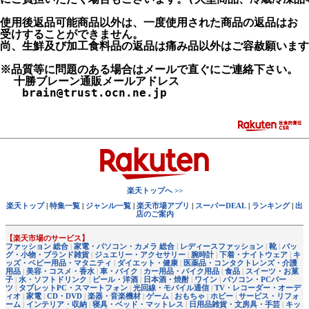
使用後返品可能商品以外は、一度使用された商品の返品はお

受けすることができません。

尚、生鮮及び加工食料品の返品は痛み品以外はご容赦願います
※品質等に問題のある場合はメールで直ぐにご連絡下さい。

  十勝ブレーン通販メールアドレス

　　brain@trust.ocn.ne.jp

楽天トップへ >>
楽天トップ
|
特集一覧
|
ジャンル一覧
|
楽天市場アプリ
|
スーパーDEAL
|
ランキング
|
出
店のご案内
【楽天市場のサービス】
ファッション 総合
|
家電・パソコン・カメラ 総合
|
レディースファッション
|
靴
|
バッ
グ・小物・ブランド雑貨
|
ジュエリー・アクセサリー
|
腕時計
|
下着・ナイトウェア
|
キ
ッズ・ベビー用品・マタニティ
|
ダイエット・健康
|
医薬品・コンタクトレンズ・介護
用品
|
美容・コスメ・香水
|
車・バイク
|
カー用品・バイク用品
|
食品
|
スイーツ・お菓
子
|
水・ソフトドリンク
|
ビール・洋酒
|
日本酒・焼酎
|
ワイン
|
パソコン・PCパー
ツ
|
タブレットPC・スマートフォン
|
光回線・モバイル通信
|
TV・レコーダー・オーデ
ィオ
|
家電
|
CD・DVD
|
楽器・音楽機材
|
ゲーム
|
おもちゃ
|
ホビー
|
サービス・リフォ
ーム
|
インテリア・収納
|
寝具・ベッド・マットレス
|
日用品雑貨・文房具・手芸
|
キッ