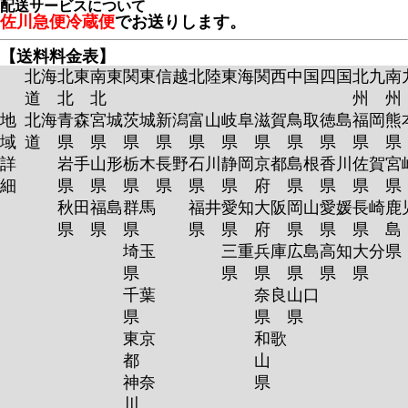
配送サービスについて
佐川急便冷蔵便
でお送りします。
【送料料金表】
北海
北東
南東
関東
信越
北陸
東海
関西
中国
四国
北九
南
道
北
北
州
州
地
北海
青森
宮城
茨城
新潟
富山
岐阜
滋賀
鳥取
徳島
福岡
熊
域
道
県
県
県
県
県
県
県
県
県
県
詳
岩手
山形
栃木
長野
石川
静岡
京都
島根
香川
佐賀
宮
細
県
県
県
県
県
県
府
県
県
県
秋田
福島
群馬
福井
愛知
大阪
岡山
愛媛
長崎
鹿
県
県
県
県
県
府
県
県
県
島
埼玉
三重
兵庫
広島
高知
大分
県
県
県
県
県
県
千葉
奈良
山口
県
県
県
東京
和歌
都
山
神奈
県
川