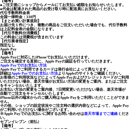
【備考】
●ご注文後にショップからメールにてお支払い総額をお知らせいたします。
●代金は配達された商品のお受け取り時に配送員にお支払いください。
代引手数料料金表
全国一律料金：330円
【まとめ買い計算規則】
お届け先１件につき、複数の商品をご注文いただいた場合でも、代引手数料
は上記料金表の金額になります。
【代引手数料分消費税】
この料金には消費税が含まれています
【代引業者指定】
指定なし
Apple Pay
【備考】
Apple Payに対応したiPhoneでお支払いいただけます。
ご注文を確定する直前に、Apple Payの認証を行っていただきます。
Apple Payでのお支払い方法
Apple Payでご利用できるカードは発行会社によって異なります。
詳細は
Apple Payでのお支払い方法
よりAppleのサイトをご確認ください。
お客様のご利用状況などによってApple Payおよびクレジットカードがご利用
いただけない場合、楽天市場がお支払い方法の変更をご案内、またはご注文
をキャンセルいたします。
お支払い方法の変更をご案内後、7日間変更いただけない場合、楽天市場が
自動でご注文をキャンセルいたします。
iPhone以外の端末からのご購入時はApple Payをご利用いただくことができま
せん。
その他、ショップの設定状況やご注文時の選択内容などによって、Apple Pay
がご利用いただけない場合がございます。
※Apple Payでのお支払いに関するお問い合わせは
楽天市場までご連絡
くださ
い。
セブンイレブン（前払）
【備考】