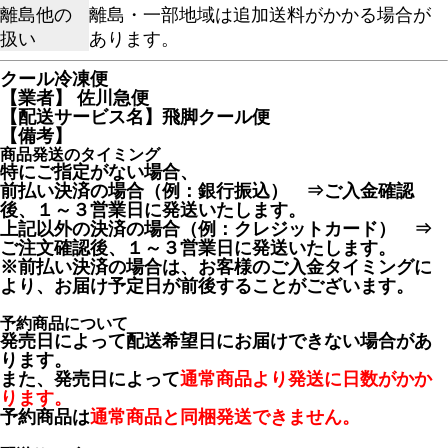
離島他の
離島・一部地域は追加送料がかかる場合が
扱い
あります。
クール冷凍便
【業者】 佐川急便
【配送サービス名】飛脚クール便
【備考】
商品発送のタイミング
特にご指定がない場合、
前払い決済の場合（例：銀行振込） ⇒ご入金確認
後、１～３営業日に発送いたします。
上記以外の決済の場合（例：クレジットカード） ⇒
ご注文確認後、１～３営業日に発送いたします。
※前払い決済の場合は、お客様のご入金タイミングに
より、お届け予定日が前後することがございます。
予約商品について
発売日によって配送希望日にお届けできない場合があ
ります。
また、発売日によって
通常商品より発送に日数がかか
ります。
予約商品は
通常商品と同梱発送できません。