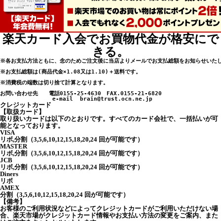
楽天カード入会でお買物代金が格安にで
きる。
※各お支払方法ともに、念のためご注文後に当店よりメールでお支払総額をお知らせいたし
※お支払総額は(商品代金×1.08又は1.10)＋送料です。

※消費税の端数は切り捨て計算となります。

お問い合わせ先　　電話0155-25-4630　FAX.0155-21-6820

クレジットカード
【取扱カード】
取り扱いカードは以下のとおりです。すべてのカード会社で、一括払いが可
能となっております。
VISA
リボ,分割（3,5,6,10,12,15,18,20,24 回が可能です）
MASTER
リボ,分割（3,5,6,10,12,15,18,20,24 回が可能です）
JCB
リボ,分割（3,5,6,10,12,15,18,20,24 回が可能です）
Diners
リボ
AMEX
分割（3,5,6,10,12,15,18,20,24 回が可能です）
【備考】
お客様のご利用状況などによってクレジットカードがご利用いただけない場
合、楽天市場がクレジットカード情報やお支払い方法の変更をご案内、また