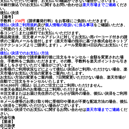
支払いいただいた場合、お支払いの確認ができない場合がございます。
※銀行振込でのお支払いに関するお問い合わせは
楽天市場までご連絡
くださ
い。
後払い決済
【備考】
手数料：
250円
（請求書発行料）をお客様にご負担いただきます。
後払い決済ご利用規約
及び
個人情報の取扱いに係る事項
をご確認いただき、
ご同意のうえご利用ください。
各コンビニまたは銀行でお支払いいただけます。
商品発送後、注文者メールアドレスに対してお支払い用バーコード付きの請
求のご案内メールを送付します（楽天市場の指示に基づき株式会社ネットプ
ロテクションズよりご請求します）。メール受取後14日以内にお支払いくだ
さい。
後払い決済でのお支払い方法
お客様のご都合で請求書発行後に注文をキャンセル・金額を変更された場
合、手数料をご負担いただきます。その際、手数料を楽天ポイントから引き
落としをさせていただく場合がございます。
お客様のご利用状況などによって後払い決済がご利用いただけない場合、楽
天市場がお支払い方法の変更をご案内いたします。
お支払い方法の変更をご案内後、7日間変更いただけない場合、楽天市場が
自動でご注文をキャンセルいたします。
※54,000円（税込）以上のご注文にはご利用いただけません。
※楽天会員以外のお客様にはご利用いただけません。
※注文者またはお届け先住所のどちらかが国外の場合、後払い決済をご利用
いただけません。
※メール便等のお受け取り時に受領印や署名が不要な配送方法の場合、後払
い決済をご利用いただけない場合がございます。
※後払い決済でのお支払いに関するお問い合わせは
楽天市場までご連絡
くだ
さい。
代金引換
【業者】
佐川急便