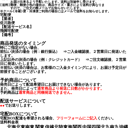
　　  お届け出来るよう手配いたします。送料は別途申し受けます。

[送料]郵便、郵便小包の場合は、商品サイズ・重さにより送料が異なりま

　　  すので、ご注文の際メールでお知らせいたします。

宅配便
【業者】
佐川急便
【配送サービス名】
飛脚宅配便
【備考】
商品発送のタイミング
特にご指定がない場合、
前払い決済の場合（例：銀行振込） ⇒ご入金確認後、２営業日に発送いた
します。
上記以外の決済の場合（例：クレジットカード） ⇒ご注文確認後、２営業
日に発送いたします。
※前払い決済の場合は、お客様のご入金タイミングにより、お届け予定日が
前後することがございます。
予約商品について
発売日によって配送希望日にお届けできない場合があります。
また、発売日によって
通常商品より発送に日数がかかります。
予約商品は
通常商品と同梱発送できません。
配送サービスについて
●●
でお送りします。
宅配BOXについて
宅配BOX配達を希望される場合、
フリーフォームにご記入
ください。
送料料金表
北海
北東
南東
関東
信越
北陸
東海
関西
中国
四国
北九
南九
沖縄