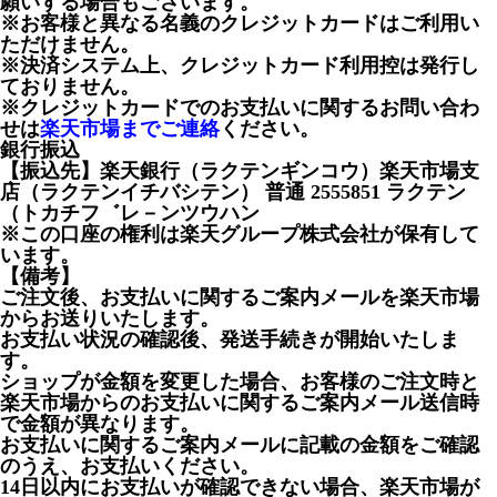
願いする場合もございます。
※お客様と異なる名義のクレジットカードはご利用い
ただけません。
※決済システム上、クレジットカード利用控は発行し
ておりません。
※クレジットカードでのお支払いに関するお問い合わ
せは
楽天市場までご連絡
ください。
銀行振込
【振込先】楽天銀行（ラクテンギンコウ）楽天市場支
店（ラクテンイチバシテン） 普通 2555851 ラクテン
（トカチフ゛レ－ンツウハン
※この口座の権利は楽天グループ株式会社が保有して
います。
【備考】
ご注文後、お支払いに関するご案内メールを楽天市場
からお送りいたします。
お支払い状況の確認後、発送手続きが開始いたしま
す。
ショップが金額を変更した場合、お客様のご注文時と
楽天市場からのお支払いに関するご案内メール送信時
で金額が異なります。
お支払いに関するご案内メールに記載の金額をご確認
のうえ、お支払いください。
14日以内にお支払いが確認できない場合、楽天市場が