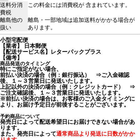
送料分消
この料金には消費税が 含まれています。
費税
離島他の
離島・一部地域は追加送料がかかる場合が
扱い
あります。
小型宅配便
【業者】 日本郵便
【配送サービス名】レターパックプラス
【備考】
商品発送のタイミング
特にご指定がない場合、
前払い決済の場合（例：銀行振込） ⇒ご入金確認
後、１～３営業日に発送いたします。
上記以外の決済の場合（例：クレジットカード） ⇒
ご注文確認後、１～３営業日に発送いたします。
※前払い決済の場合は、お客様のご入金タイミングに
より、お届け予定日が前後することがございます。
予約商品について
発売日によって配送希望日にお届けできない場合があ
ります。
また、発売日によって
通常商品より発送に日数がかか
ります。