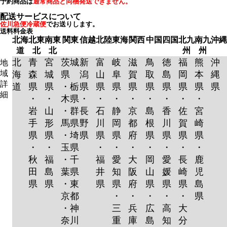
予約商品は
通常商品と同梱発送できません。
配送サービスについて
佐川急便冷蔵便
でお送りします。
送料料金表
北海
北東
南東
関東
信越
北陸
東海
関西
中国
四国
北九
南九
沖縄
道
北
北
州
州
北
青
宮
茨城
新
富
岐
滋
鳥
徳
福
熊
沖
地
域
海
森
城
県
潟
山
阜
賀
取
島
岡
本
縄
詳
道
県
県
・栃
県
県
県
県
県
県
県
県
県
細
・
・
木県
・
・
・
・
・
・
・
・
岩
山
・群
長
石
静
京
島
香
佐
宮
手
形
馬県
野
川
岡
都
根
川
賀
崎
県
県
・埼
県
県
県
府
県
県
県
県
・
・
玉県
・
・
・
・
・
・
・
秋
福
・千
福
愛
大
岡
愛
長
鹿
田
島
葉県
井
知
阪
山
媛
崎
児
県
県
・東
県
県
府
県
県
県
島
京都
・
・
・
・
・
県
・神
三
兵
広
高
大
奈川
重
庫
島
知
分