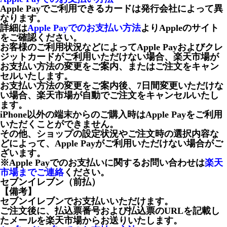
Apple Payでご利用できるカードは発行会社によって異
なります。
詳細は
Apple Payでのお支払い方法
よりAppleのサイト
をご確認ください。
お客様のご利用状況などによってApple Payおよびクレ
ジットカードがご利用いただけない場合、楽天市場が
お支払い方法の変更をご案内、またはご注文をキャン
セルいたします。
お支払い方法の変更をご案内後、7日間変更いただけな
い場合、楽天市場が自動でご注文をキャンセルいたし
ます。
iPhone以外の端末からのご購入時はApple Payをご利用
いただくことができません。
その他、ショップの設定状況やご注文時の選択内容な
どによって、Apple Payがご利用いただけない場合がご
ざいます。
※Apple Payでのお支払いに関するお問い合わせは
楽天
市場までご連絡
ください。
セブンイレブン（前払）
【備考】
セブンイレブンでお支払いいただけます。
ご注文後に、払込票番号および払込票のURLを記載し
たメールを楽天市場からお送りいたします。