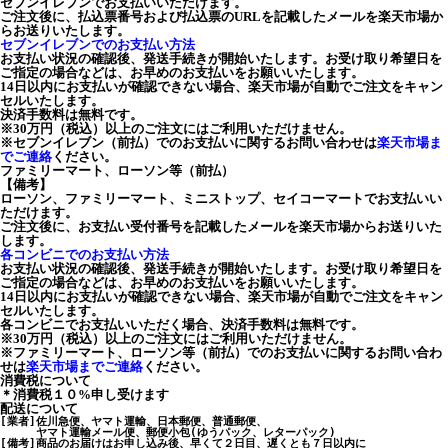
セブンイレブンでお支払いいただけます。
ご注文後に、払込票番号および払込票のURLを記載したメールを楽天市場か
らお送りいたします。
セブンイレブンでのお支払い方法
お支払い状況の確認後、発送手続きが開始いたします。お受け取り希望日を
ご指定の場合などは、お早めのお支払いをお願いいたします。
14日以内にお支払いが確認できない場合、楽天市場が自動でご注文をキャン
セルいたします。
決済手数料は無料です。
※30万円（税込）以上のご注文にはご利用いただけません。
※セブンイレブン（前払）でのお支払いに関するお問い合わせは
楽天市場ま
でご連絡
ください。
ファミリーマート、ローソン等（前払）
【備考】
ローソン、ファミリーマート、ミニストップ、セイコーマートでお支払いい
ただけます。
ご注文後に、お支払い受付番号を記載したメールを楽天市場からお送りいた
します。
各コンビニでのお支払い方法
お支払い状況の確認後、発送手続きが開始いたします。お受け取り希望日を
ご指定の場合などは、お早めのお支払いをお願いいたします。
14日以内にお支払いが確認できない場合、楽天市場が自動でご注文をキャン
セルいたします。
各コンビニでお支払いいただく場合、決済手数料は無料です。
※30万円（税込）以上のご注文にはご利用いただけません。
※ファミリーマート、ローソン等（前払）でのお支払いに関するお問い合わ
せは
楽天市場までご連絡
ください。
消費税について
＊消費税１０%申し受けます
配送について
[業者]佐川急便、ヤマト運輸、日本郵便、普通郵便、

　　  ヤマト運輸メール便、郵便小包(ゆうパック、レターパック)

[備考]商品のお届けはお申し込み後、早くて２日目、遅くとも７日以内に
