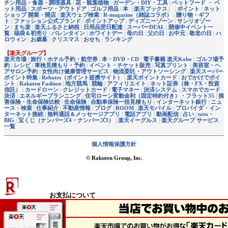
チン用品・食器・調理器具
|
花・観葉植物
|
ガーデン・DIY・工具
|
ペットフード ・ ペ
ット用品
|
スポーツ・アウトドア
|
ゴルフ用品
|
本
（
楽天ブックス
） |
ポイント
|
ネット
ショップ 開業・開店
|
楽天ウェブ検索
|
R-magazine（雑誌コラボ）
|
贈り物・ギフ
ト
|
ファッション公式ブランド
|
ポイントアップ
|
ディズニーゾーン
|
サンリオゾー
ン
|
まち楽
|
楽天ふるさと納税
|
日用品翌日配達
|
スーパーDEAL
|
開催中イベント一
覧
|
福袋＆初売り
|
バレンタイン
|
ホワイトデー
|
母の日
|
父の日
|
お中元
|
敬老の日
|
ハ
ロウィン
|
お歳暮
|
クリスマス
|
おせち
|
ランキング
【楽天グループ】
楽天市場
|
旅行・ホテル予約・航空券
|
本・DVD・CD
|
電子書籍 楽天Kobo
|
ゴルフ場予
約
|
レシピ
|
車検見積もり・予約
|
イベント・チケット販売
|
写真プリント
|
美容室・ヘ
アサロン予約
|
女性向け健康管理サービス
|
物流委託・アウトソーシング
|
楽天スーパー
ポイント特集
|
Rebates（ポイント提携サイト）
|
楽天ポイントカード
|
おでかけでポイ
ント
|
Rakuten Fashion
|
地方競馬
|
競輪
|
アフィリエイト
|
ネット証券（株・FX・投資
信託）
|
カードローン
|
クレジットカード
|
電子マネー
|
決済システム
|
スマホでカード
決済
|
エネルギープランニング
|
住宅ローン変動金利（固定特約付き）・フラット35
|
損
害保険・生命保険比較
|
生命保険
|
自動車保険一括見積もり
|
インターネット銀行
|
ニュ
ース・検索
|
仕事紹介
|
不動産情報
|
ブログ
|
ROOM
|
楽天モバイル
|
プロバイダ・イン
ターネット接続
|
無料通話＆メッセージアプリ
|
電話アプリ
|
動画配信
|
占い
|
toto・
BIG
|
宝くじ（ナンバーズ4・ナンバーズ3）
|
楽天イーグルス
|
楽天グループ サービス
一覧
個人情報保護方針
© Rakuten Group, Inc.
お支払について