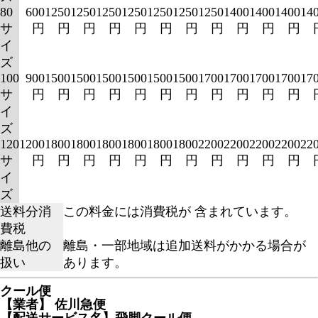
80
600
1250
1250
1250
1250
1250
1250
1250
1400
1400
1400
14
サ
円
円
円
円
円
円
円
円
円
円
円
イ
ズ
100
900
1500
1500
1500
1500
1500
1500
1700
1700
1700
1700
17
サ
円
円
円
円
円
円
円
円
円
円
円
イ
ズ
120
1200
1800
1800
1800
1800
1800
1800
2200
2200
2200
2200
22
サ
円
円
円
円
円
円
円
円
円
円
円
イ
ズ
送料分消
この料金には消費税が 含まれています。
費税
離島他の
離島・一部地域は追加送料がかかる場合が
扱い
あります。
クール便
【業者】 佐川急便