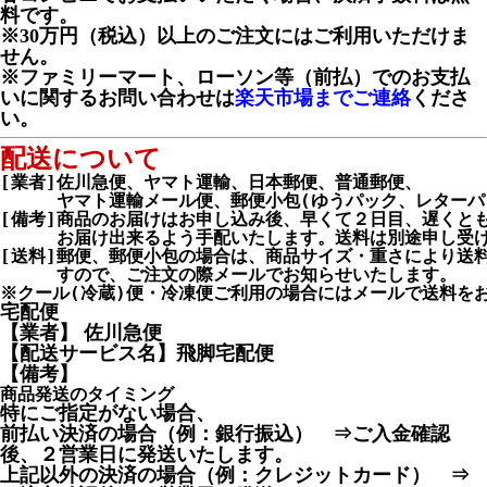
料です。
※30万円（税込）以上のご注文にはご利用いただけま
せん。
※ファミリーマート、ローソン等（前払）でのお支払
いに関するお問い合わせは
楽天市場までご連絡
くださ
い。
配送について
[業者]佐川急便、ヤマト運輸、日本郵便、普通郵便、

　　  ヤマト運輸メール便、郵便小包(ゆうパック、レターパッ
[備考]商品のお届けはお申し込み後、早くて２日目、遅くとも
　　  お届け出来るよう手配いたします。送料は別途申し受け
[送料]郵便、郵便小包の場合は、商品サイズ・重さにより送料
　　  すので、ご注文の際メールでお知らせいたします。

宅配便
【業者】 佐川急便
【配送サービス名】飛脚宅配便
【備考】
商品発送のタイミング
特にご指定がない場合、
前払い決済の場合（例：銀行振込） ⇒ご入金確認
後、２営業日に発送いたします。
上記以外の決済の場合（例：クレジットカード） ⇒