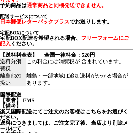
予約商品は
通常商品と同梱発送できません。
配送サービスについて
日本郵便レターパックプラス
でお送りします。
宅配BOXについて
宅配BOX配達を希望される場合、
フリーフォームにご
記入
ください。
【送料料金表】
全国一律料金：520円
送料分消
この料金には消費税が 含まれています。
費税
離島他の
離島・一部地域は追加送料がかかる場合が
扱い
あります。
国際配送
【業者】 EMS
【備考】
楽天国際配送にてご注文のお客様はこちらをお選びく
ださい。
送料につきましては、ご注文完了後、当店より別途メ
ールにて