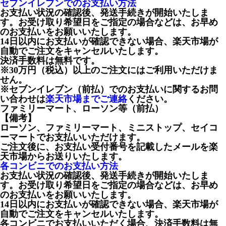
セブンイレブンでのお支払い方法
お支払い状況の確認後、発送手続きが開始いたしま
す。お受け取り希望日をご指定の場合などは、お早め
のお支払いをお願いいたします。
14日以内にお支払いが確認できない場合、楽天市場が
自動でご注文をキャンセルいたします。
決済手数料は無料です。
※30万円（税込）以上のご注文にはご利用いただけま
せん。
※セブンイレブン（前払）でのお支払いに関するお問
い合わせは
楽天市場までご連絡
ください。
ファミリーマート、ローソン等（前払）
【備考】
ローソン、ファミリーマート、ミニストップ、セイコ
ーマートでお支払いいただけます。
ご注文後に、お支払い受付番号を記載したメールを楽
天市場からお送りいたします。
各コンビニでのお支払い方法
お支払い状況の確認後、発送手続きが開始いたしま
す。お受け取り希望日をご指定の場合などは、お早め
のお支払いをお願いいたします。
14日以内にお支払いが確認できない場合、楽天市場が
自動でご注文をキャンセルいたします。
各コンビニでお支払いいただく場合、決済手数料は無