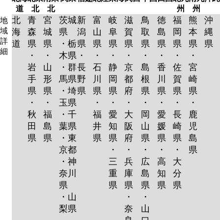
道
北
北
州
州
北
青
宮
茨城
新
富
岐
滋
鳥
徳
福
熊
沖
地
域
海
森
城
県
潟
山
阜
賀
取
島
岡
本
縄
詳
道
県
県
・栃
県
県
県
県
県
県
県
県
県
細
・
・
木県
・
・
・
・
・
・
・
・
岩
山
・群
長
石
静
京
島
香
佐
宮
手
形
馬県
野
川
岡
都
根
川
賀
崎
県
県
・埼
県
県
県
府
県
県
県
県
・
・
玉県
・
・
・
・
・
・
・
秋
福
・千
福
愛
大
岡
愛
長
鹿
田
島
葉県
井
知
阪
山
媛
崎
児
県
県
・東
県
県
府
県
県
県
島
京都
・
・
・
・
・
県
・神
三
兵
広
高
大
奈川
重
庫
島
知
分
県
県
県
県
県
県
・山
・
・
梨県
奈
山