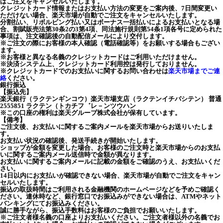
はご注文をキャンセルいたします。
クレジットカード情報またはお支払い方法の変更をご案内後、7日間変更い
ただけない場合、楽天市場が自動でご注文をキャンセルいたします。
分割払い、リボルビング払い又はボーナス一括払いによるお支払いとなる場
合、割賦販売法第30条2の3第4項、同法施行規則第54条1項各号に定められた
事項は、注文確認後の自動配信メールにより交付します。
※ご注文の際にお客様の本人確認（電話確認等）をお願いする場合もござい
ます。
※お客様と異なる名義のクレジットカードはご利用いただけません。
※決済システム上、クレジットカード利用控は発行しておりません。
※クレジットカードでのお支払いに関するお問い合わせは
楽天市場までご連
絡
ください。
銀行振込
【振込先】
楽天銀行（ラクテンギンコウ）楽天市場支店（ラクテンイチバシテン） 普通
2555851 ラクテン（トカチフ゛レ－ンツウハン
※この口座の権利は楽天グループ株式会社が保有しています。
【備考】
ご注文後、お支払いに関するご案内メールを楽天市場からお送りいたしま
す。
お支払い状況の確認後、発送手続きが開始いたします。
ショップが金額を変更した場合、お客様のご注文時と楽天市場からのお支払
いに関するご案内メール送信時で金額が異なります。
お支払いに関するご案内メールに記載の金額をご確認のうえ、お支払いくだ
さい。
14日以内にお支払いが確認できない場合、楽天市場が自動でご注文をキャン
セルいたします。
振込の取扱時間はご利用される金融機関のホームページなどを予めご確認く
ださい。連休時など、銀行窓口でお振込みができない場合は、ATMやネット
バンキングにてお振込みください。
誠に勝手ながら、振込手数料はお客様のご負担でお願いいたします。
※ご注文者様名義の口座よりお支払いください。ご注文者様以外の名義でお