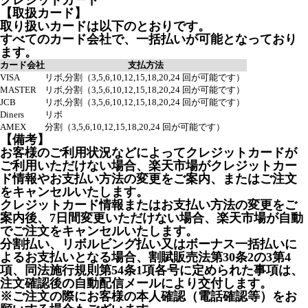
クレジットカード
【取扱カード】
取り扱いカードは以下のとおりです。
すべてのカード会社で、一括払いが可能となっており
ます。
カード会社
支払方法
VISA
リボ,分割（3,5,6,10,12,15,18,20,24 回が可能です）
MASTER
リボ,分割（3,5,6,10,12,15,18,20,24 回が可能です）
JCB
リボ,分割（3,5,6,10,12,15,18,20,24 回が可能です）
Diners
リボ
AMEX
分割（3,5,6,10,12,15,18,20,24 回が可能です）
【備考】
お客様のご利用状況などによってクレジットカードが
ご利用いただけない場合、楽天市場がクレジットカー
ド情報やお支払い方法の変更をご案内、またはご注文
をキャンセルいたします。
クレジットカード情報またはお支払い方法の変更をご
案内後、7日間変更いただけない場合、楽天市場が自動
でご注文をキャンセルいたします。
分割払い、リボルビング払い又はボーナス一括払いに
よるお支払いとなる場合、割賦販売法第30条2の3第4
項、同法施行規則第54条1項各号に定められた事項は、
注文確認後の自動配信メールにより交付します。
※ご注文の際にお客様の本人確認（電話確認等）をお