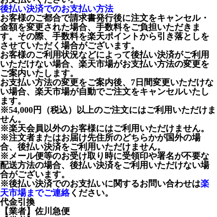
後払い決済でのお支払い方法
お客様のご都合で請求書発行後に注文をキャンセル・
金額を変更された場合、手数料をご負担いただきま
す。その際、手数料を楽天ポイントから引き落としを
させていただく場合がございます。
お客様のご利用状況などによって後払い決済がご利用
いただけない場合、楽天市場がお支払い方法の変更を
ご案内いたします。
お支払い方法の変更をご案内後、7日間変更いただけな
い場合、楽天市場が自動でご注文をキャンセルいたし
ます。
※54,000円（税込）以上のご注文にはご利用いただけま
せん。
※楽天会員以外のお客様にはご利用いただけません。
※注文者またはお届け先住所のどちらかが国外の場
合、後払い決済をご利用いただけません。
※メール便等のお受け取り時に受領印や署名が不要な
配送方法の場合、後払い決済をご利用いただけない場
合がございます。
※後払い決済でのお支払いに関するお問い合わせは
楽
天市場までご連絡
ください。
代金引換
【業者】佐川急便