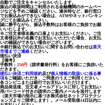
自動でご注文をキャンセルいたします。
振込の取扱時間はご利用される金融機関のホームペー
ジなどを予めご確認ください。連休時など、銀行窓口
でお振込みができない場合は、ATMやネットバンキン
グにてお振込みください。
誠に勝手ながら、振込手数料はお客様のご負担でお願
いいたします。
※ご注文者様名義の口座よりお支払いください。ご注
文者様以外の名義でお支払いいただいた場合、お支払
いの確認ができない場合がございます。
※銀行振込でのお支払いに関するお問い合わせは
楽天
市場までご連絡
ください。
後払い決済
【備考】
手数料：
250円
（請求書発行料）をお客様にご負担いた
だきます。
後払い決済ご利用規約
及び
個人情報の取扱いに係る事
項
をご確認いただき、ご同意のうえご利用ください。
各コンビニまたは銀行でお支払いいただけます。
商品発送後、注文者メールアドレスに対してお支払い
用バーコード付きの請求のご案内メールを送付します
（楽天市場の指示に基づき株式会社ネットプロテクシ
ョンズよりご請求します）。メール受取後14日以内に
お支払いください。