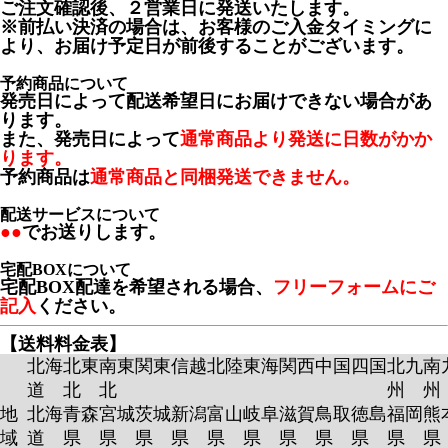
ご注文確認後、２営業日に発送いたします。
※前払い決済の場合は、お客様のご入金タイミングに
より、お届け予定日が前後することがございます。
予約商品について
発売日によって配送希望日にお届けできない場合があ
ります。
また、発売日によって
通常商品より発送に日数がかか
ります。
予約商品は
通常商品と同梱発送できません。
配送サービスについて
●●
でお送りします。
宅配BOXについて
宅配BOX配達を希望される場合、
フリーフォームにご
記入
ください。
【送料料金表】
北海
北東
南東
関東
信越
北陸
東海
関西
中国
四国
北九
南
道
北
北
州
州
地
北海
青森
宮城
茨城
新潟
富山
岐阜
滋賀
鳥取
徳島
福岡
熊
域
道
県
県
県
県
県
県
県
県
県
県