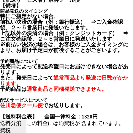
【配送サービス名】飛脚クール便
【備考】
商品発送のタイミング
特にご指定がない場合、
前払い決済の場合（例：銀行振込） ⇒ご入金確認
後、２～５営業日に発送いたします。
上記以外の決済の場合（例：クレジットカード） ⇒
ご注文確認後、２～５営業日に発送いたします。
※前払い決済の場合は、お客様のご入金タイミングに
より、お届け予定日が前後することがございます。
予約商品について
発売日によって配送希望日にお届けできない場合があ
ります。
また、発売日によって
通常商品より発送に日数がかか
ります。
予約商品は
通常商品と同梱発送できません。
配送サービスについて
佐川急便クール便
でお送りします。
【送料料金表】
全国一律料金：1320円
送料分消
この料金には消費税が 含まれています。
費税