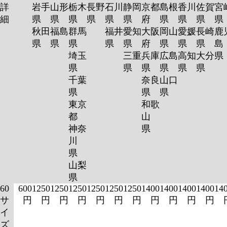
詳
岩手
山形
栃木
長野
石川
静岡
京都
島根
香川
佐賀
宮
細
県
県
県
県
県
県
府
県
県
県
秋田
福島
群馬
福井
愛知
大阪
岡山
愛媛
長崎
鹿
県
県
県
県
県
府
県
県
県
島
埼玉
三重
兵庫
広島
高知
大分
県
県
県
県
県
県
千葉
奈良
山口
県
県
県
東京
和歌
都
山
神奈
県
川
県
山梨
県
60
600
1250
1250
1250
1250
1250
1250
1400
1400
1400
1400
14
サ
円
円
円
円
円
円
円
円
円
円
円
イ
ズ