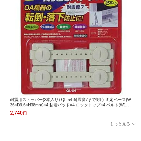
耐震用ストッパー(2本入り) QL-54 耐震度7まで対応 固定ベース(W
36×D9.6×H38mm)×4 粘着パッド×4 ロックトップ×4 ベルト(W140
×D3×H16mm)×2 アルコールパッド×1
2,740
円
もっと見る