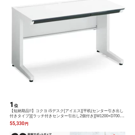
1
位
【短納期品!!】コクヨ iSデスク[アイエス][平机(センター引き出し
付きタイプ)][ラッチ付きセンター引出し2個付き][W1200×D700×H
720mm][配線機能付き][天板カラー ホワイト色]オフィス,SOHO,
55,330
円
パソコン机,ご自宅,店舗,病院,福祉施設,役所,学校,学習塾向け(SD-I
SN127CLSPAWNN)