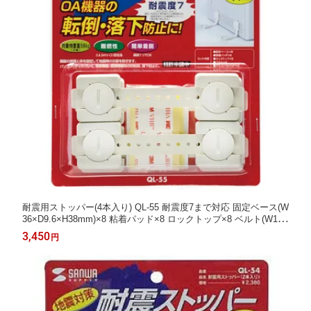
耐震用ストッパー(4本入り) QL-55 耐震度7まで対応 固定ベース(W
36×D9.6×H38mm)×8 粘着パッド×8 ロックトップ×8 ベルト(W140
×D3×H16mm)×4 アルコールパッド×2
3,450
円