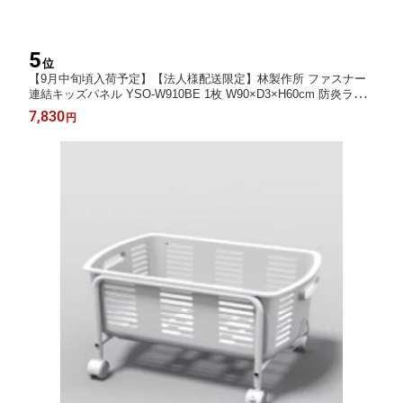
5
位
【9月中旬頃入荷予定】【法人様配送限定】林製作所 ファスナー
連結キッズパネル YSO-W910BE 1枚 W90×D3×H60cm 防炎ラベ
ル認可製品 お客様組立
7,830
円