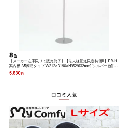
8
位
【メーカー在庫限りで販売終了】【法人様配送限定特価!!】PB-H
案内板 A5簡易タイプ[W212×D190×H952/632mm][シルバー色][お
客様組立]オフィス,ロビー,エントランス,結婚式場,葬祭場,店舗,旅
5,830
円
行会社,展示会,スーパー,ショッピングセンター,デパート向け