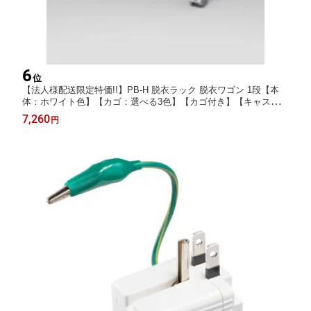
6
位
【法人様配送限定特価!!】PB-H 脱衣ラック 脱衣ワゴン 1段【本
体：ホワイト色】【カゴ：選べる3色】【カゴ付き】【キャスター
付】【お客様組立】医療,福祉施設,病院,医院,診療所,洗濯かご.ラ
7,260
円
ンドリーボックス向け