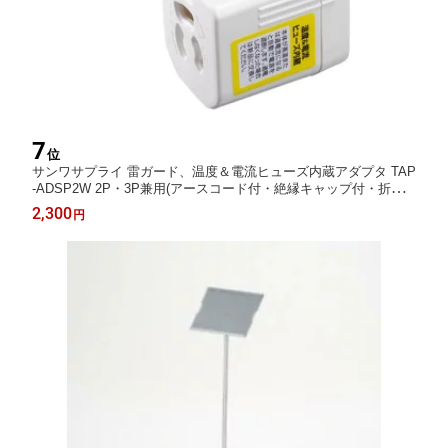
7
位
サンワサプライ 雷ガード、温度＆電流ヒューズ内蔵アダプタ TAP
-ADSP2W 2P・3P兼用(アースコード付・絶縁キャップ付・折り
たたみ式) L型タップに変換可能 抜け止め式差込口 雷ガード確認
2,300
円
用のLED付 電気用品安全法(PSE)技術基準適合品 日本国内のみ使
用可能