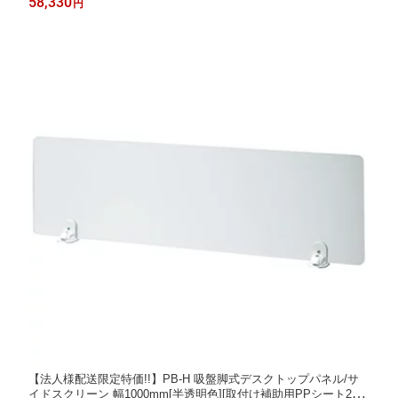
58,330
円
ーク,eスポーツ向け
【法人様配送限定特価!!】PB-H 吸盤脚式デスクトップパネル/サ
イドスクリーン 幅1000mm[半透明色][取付け補助用PPシート2枚