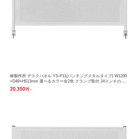
林製作所 デスクパネル YS-P11(パンチングメタルタイプ) W1200
×D49×H513mm 選べるカラー全2色 クランプ取付 24インチのモニ
ター2台取付可能 マグネット使用可能 最大27インチのモニター(重
20,350
円
～
量：6kg)まで取付可能 VESA規格対応 ジョインテックス