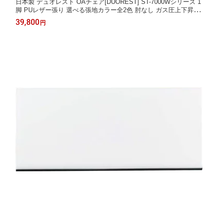
日本製 デュオレスト OAチェア[DUOREST] ST-7000Wシリーズ 1
脚 PUレザー張り 選べる張地カラー全2色 肘なし ガス圧上下昇降
ナイロン双輪キャスター お客様組立 テレワーク,在宅勤務,ワーク
39,800
円
スペース向け