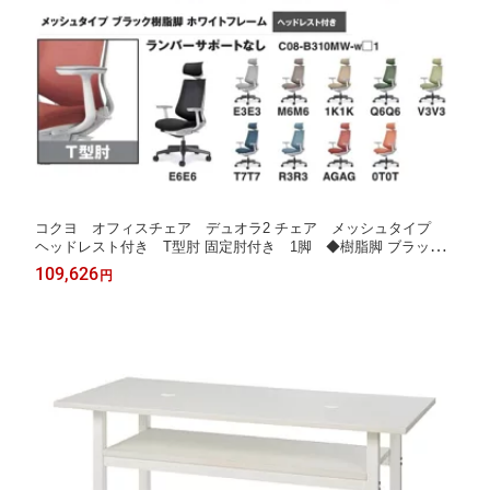
コクヨ オフィスチェア デュオラ2 チェア メッシュタイプ
ヘッドレスト付き T型肘 固定肘付き 1脚 ◆樹脂脚 ブラック
色 ◆選べる本体カラー 全2色 ◆ランバーサポートなし ◆選
109,626
円
べる張地カラー 全10色 布張り ◆完成品 事務用回転椅子 事
務イス