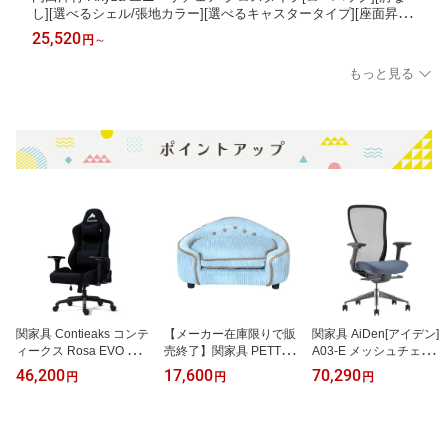
し][選べるシェル/張地カラー][選べるキャスタータイプ][座面昇降]
[リクライニング調節][簡単操作]オフィス,SOHO,自宅,福祉施設,病
25,520
円
～
院,公共施設,学校,学習塾向け
もっと見る
関家具 Contieaks コンテ
【メーカー在庫限りで販
関家具 AiDen[アイデン]
ィークス Rosa EVO ロー
売終了】関家具 PETTO
A03-E メッシュチェア グ
ザ エヴォ ゲーミングチ
ペット用ソファ MARRO
レーフレーム 4Dアーム
46,200
17,600
70,290
円
円
円
ェア 1脚 ジャージーファ
N(マロン) 選べる張地カ
レスト(可動肘)付 シート
ブリック(布張り)選べる
ラー全2色 幅665×奥行46
スライド機能付 アルミ脚
張地カラー全3色 ハイバ
0×高さ355mm 脚のみお
背メッシュカラー ブラッ
ック 4Dアームレスト ラ
客様取付 ペット用家具
ク色 選べる張地カラー3