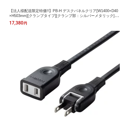
【法人様配送限定特価!!】PB-H デスクパネルクリア[W1400×D40
×H503mm][クランプタイプ][クランプ部：シルバーメタリック][ア
クリル部：クリアフロスト仕上げ]【お客様組立】間仕切り,パー
17,380
円
ティション,ブラインド,衝立,スクリーン