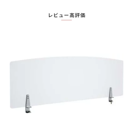
ンバーサポート リクライ
ワンちゃん,ネコちゃん向
色 お客様組立 オフィス,
ニング ロッキング 低床
け
SOHO,自宅,病院,福祉施
ガスシンダー お客様組立
設,学校,学習塾,eスポーツ
向け