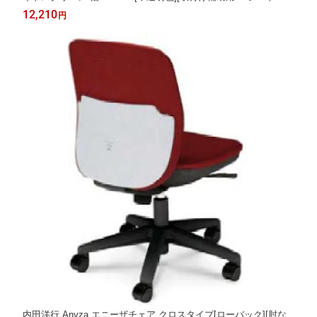
付き]【お客様組立】各種デスク・テーブル向けの間仕切り,パー
12,210
円
ティション,ブラインド,衝立,スクリーン
内田洋行 Anyza エニーザチェア クロスタイプ[ローバック][肘な