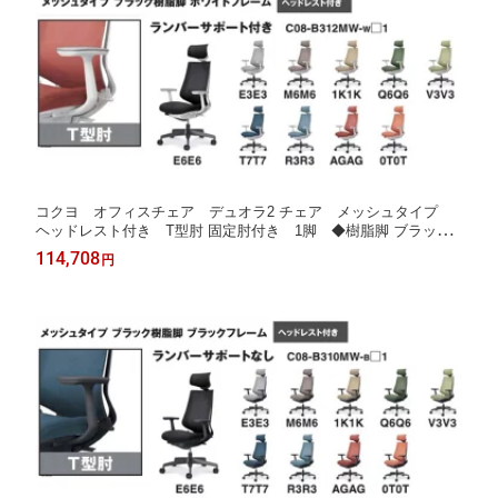
コクヨ オフィスチェア デュオラ2 チェア メッシュタイプ
ヘッドレスト付き T型肘 固定肘付き 1脚 ◆樹脂脚 ブラック
色 ◆選べる本体カラー 全2色 ◆ランバーサポート付き ◆選
114,708
円
べる張地カラー 全10色 布張り ◆完成品 事務用回転椅子 事
務イス