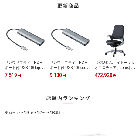
サンワサプライ HDMI
サンワサプライ HDMI
【短納期品】イトーキ レ
ポート付 USB 10Gbps T
ポート付 USB 10Gbps T
オニスチェア[Leonis] KJ-
ype-Cハブ ( 8K対応 )
ype-Cハブ ( 8K対応 )
215LM-Z9T1 ハイバック
7,519
9,130
472,920
円
円
円
USB-10TCHPS39S
USB-10TCHPS39S
固定肘付 5本脚 レザータ
1台 ◆USB 10Gbps
1台 ◆USB 10Gbps
イプ ベースカラー:アル
◆Windows macOS i
◆Windows macOS i
ミミラー 張地カラー:ブ
PadOS iOS Chrome
PadOS iOS Chrome
ラック ナイロン双輪キャ
◆USB Type-C対応
◆USB Type-C対応
スター ランバーサポート
◆8K30Hz ◆セルフパ
◆8K30Hz ◆セルフパ
付 座面奥行調節 ベンデ
ワー・バスパワー両対
ワー・バスパワー両対
ィングシート シンクロロ
更新日
：
08/09
（08/02〜08/08集計）
応 ◆RoHS 10 RoHS
応 ◆RoHS 10 RoHS
ッキング
6 ◆送り付け
6 ◆送り付け