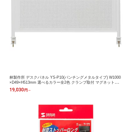
林製作所 デスクパネル YS-P10(パンチングメタルタイプ) W1000
×D49×H513mm 選べるカラー全2色 クランプ取付 マグネット使用
可能 最大27インチのモニター(重量：6kg)まで取付可能 VESA規
19,030
円
～
格対応 ジョインテックス