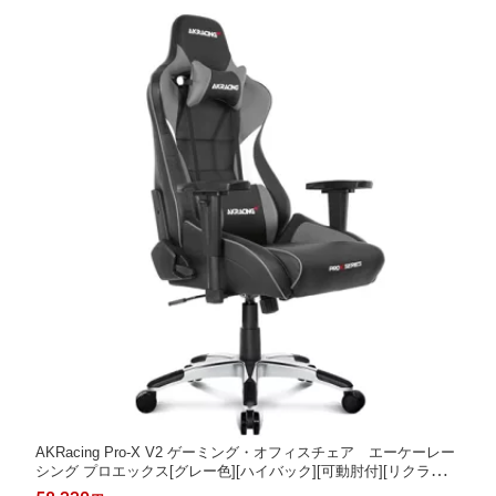
AKRacing Pro-X V2 ゲーミング・オフィスチェア エーケーレー
シング プロエックス[グレー色][ハイバック][可動肘付][リクライニ
ング][座面昇降][PUキャスター][組立家具]オフィス,SOHO,テレワ