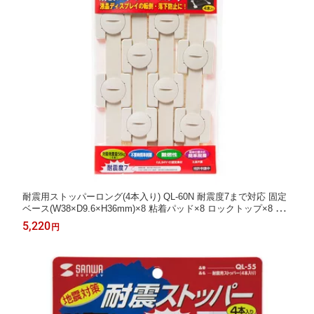
耐震用ストッパーロング(4本入り) QL-60N 耐震度7まで対応 固定
ベース(W38×D9.6×H36mm)×8 粘着パッド×8 ロックトップ×8 ベ
ルト(W208×D2×H16mm)×4 アルコールパッド×2
5,220
円