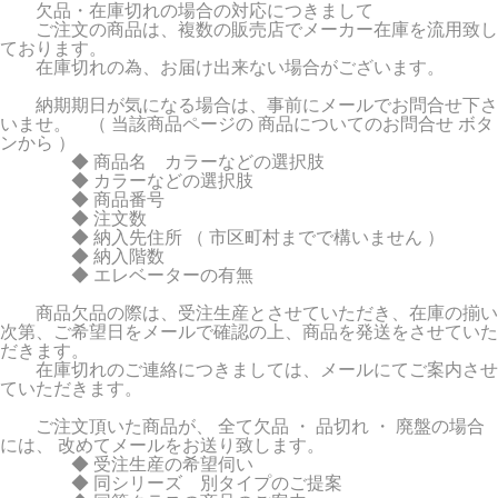
欠品・在庫切れの場合の対応につきまして
ご注文の商品は、複数の販売店でメーカー在庫を流用致し
ております。
在庫切れの為、お届け出来ない場合がございます。
納期期日が気になる場合は、事前にメールでお問合せ下さ
いませ。 （ 当該商品ページの 商品についてのお問合せ ボタ
ンから ）
◆ 商品名 カラーなどの選択肢
◆ カラーなどの選択肢
◆ 商品番号
◆ 注文数
◆ 納入先住所 （ 市区町村までで構いません ）
◆ 納入階数
◆ エレベーターの有無
商品欠品の際は、受注生産とさせていただき、在庫の揃い
次第、ご希望日をメールで確認の上、商品を発送をさせていた
だきます。
在庫切れのご連絡につきましては、メールにてご案内させ
ていただきます。
ご注文頂いた商品が、 全て欠品 ・ 品切れ ・ 廃盤の場合
には、 改めてメールをお送り致します。
◆ 受注生産の希望伺い
◆ 同シリーズ 別タイプのご提案