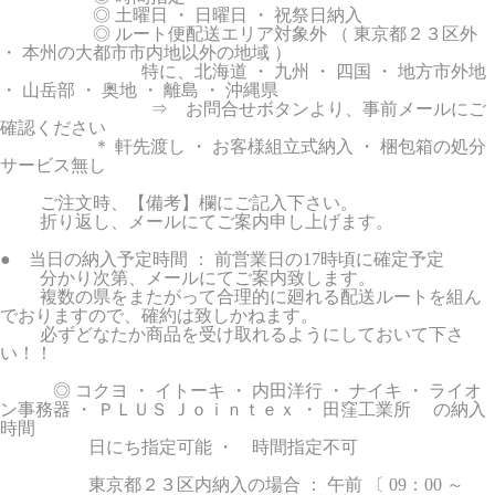
◎ 土曜日 ・ 日曜日 ・ 祝祭日納入
◎ ルート便配送エリア対象外 （ 東京都２３区外
・ 本州の大都市市内地以外の地域 ）
特に、北海道 ・ 九州 ・ 四国 ・ 地方市外地
・ 山岳部 ・ 奥地 ・ 離島 ・ 沖縄県
⇒ お問合せボタンより、事前メールにご
確認ください
＊ 軒先渡し ・ お客様組立式納入 ・ 梱包箱の処分
サービス無し
ご注文時、【備考】欄にご記入下さい。
折り返し、メールにてご案内申し上げます。
● 当日の納入予定時間 ： 前営業日の17時頃に確定予定
分かり次第、メールにてご案内致します。
複数の県をまたがって合理的に廻れる配送ルートを組ん
でおりますので、確約は致しかねます。
必ずどなたか商品を受け取れるようにしておいて下さ
い！！
◎ コクヨ ・ イトーキ ・ 内田洋行 ・ ナイキ ・ ライオ
ン事務器 ・ ＰＬＵＳ Ｊｏｉｎｔｅｘ ・ 田窪工業所 の納入
時間
日にち指定可能 ・ 時間指定不可
東京都２３区内納入の場合 ： 午前 〔 09：00 ～