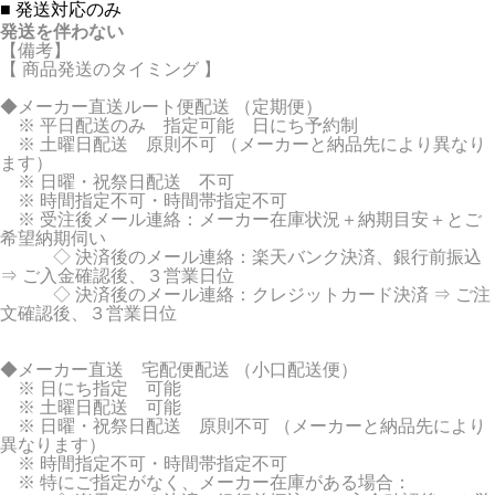
■
発送対応のみ
発送を伴わない
【備考】
【 商品発送のタイミング 】
◆メーカー直送ルート便配送 （定期便）
※ 平日配送のみ 指定可能 日にち予約制
※ 土曜日配送 原則不可 （メーカーと納品先により異なり
ます）
※ 日曜・祝祭日配送 不可
※ 時間指定不可・時間帯指定不可
※ 受注後メール連絡：メーカー在庫状況＋納期目安＋とご
希望納期伺い
◇ 決済後のメール連絡：楽天バンク決済、銀行前振込
⇒ ご入金確認後、３営業日位
◇ 決済後のメール連絡：クレジットカード決済 ⇒ ご注
文確認後、３営業日位
◆メーカー直送 宅配便配送 （小口配送便）
※ 日にち指定 可能
※ 土曜日配送 可能
※ 日曜・祝祭日配送 原則不可 （メーカーと納品先により
異なります）
※ 時間指定不可・時間帯指定不可
※ 特にご指定がなく、メーカー在庫がある場合：