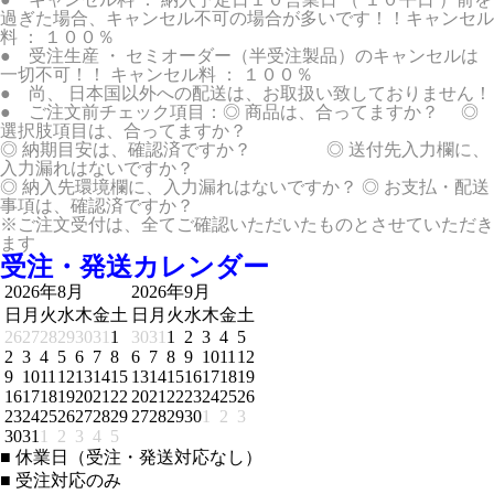
過ぎた場合、キャンセル不可の場合が多いです！！キャンセル
料 ： １００％
● 受注生産 ・ セミオーダー（半受注製品）のキャンセルは
一切不可！！ キャンセル料 ： １００％
● 尚、 日本国以外への配送は、お取扱い致しておりません！
● ご注文前チェック項目：◎ 商品は、合ってますか？ ◎
選択肢項目は、合ってますか？
◎ 納期目安は、確認済ですか？ ◎ 送付先入力欄に、
入力漏れはないですか？
◎ 納入先環境欄に、入力漏れはないですか？ ◎ お支払・配送
事項は、確認済ですか？
※ご注文受付は、全てご確認いただいたものとさせていただき
ます
受注・発送カレンダー
2026年8月
2026年9月
日
月
火
水
木
金
土
日
月
火
水
木
金
土
26
27
28
29
30
31
1
30
31
1
2
3
4
5
2
3
4
5
6
7
8
6
7
8
9
10
11
12
9
10
11
12
13
14
15
13
14
15
16
17
18
19
16
17
18
19
20
21
22
20
21
22
23
24
25
26
23
24
25
26
27
28
29
27
28
29
30
1
2
3
30
31
1
2
3
4
5
■
休業日（受注・発送対応なし）
■
受注対応のみ