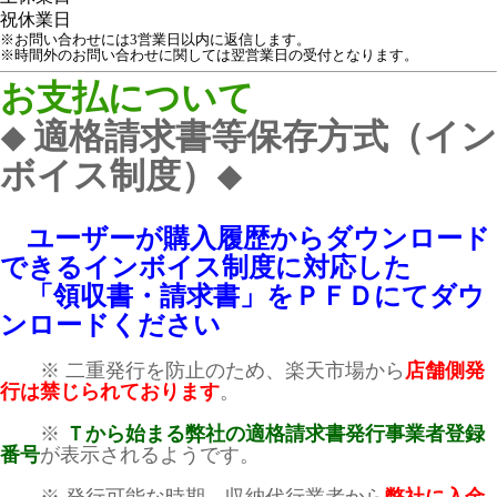
祝
休業日
※お問い合わせには3営業日以内に返信します。
※時間外のお問い合わせに関しては翌営業日の受付となります。
お支払について
適格請求書等保存方式（イン
◆
ボイス制度）
◆
ユーザーが購入履歴からダウンロード
できるインボイス制度に対応した
「領収書・請求書」をＰＦＤにてダウ
ンロードください
※ 二重発行を防止のため、楽天市場から
店舗側発
行は禁じられております
。
※
Ｔから始まる弊社の適格請求書発行事業者登録
番号
が表示されるようです。