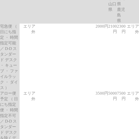
山口
県
県
鹿児
島
県
宅急便 （
エリア
2000円
2100
2300
エリア
円
円
日にち指
外
外
定 ・ 時間
指定可能
／ D-D ス
タンダー
ド デスク
・ キュー
ブ ・ ファ
イルラッ
ク ・ ダイ
ス ）
アロー便
エリア
3500円
5000
7500
エリア
円
円
予定 （ 日
外
外
にち指定
便 ・ 時間
指定不可
／ D-D ス
タンダー
ド デスク
を除くデ