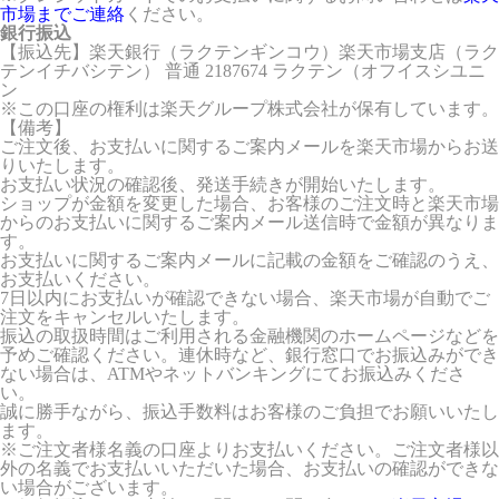
市場までご連絡
ください。
銀行振込
【振込先】楽天銀行（ラクテンギンコウ）楽天市場支店（ラク
テンイチバシテン） 普通 2187674 ラクテン（オフイスシユニ
ン
※この口座の権利は楽天グループ株式会社が保有しています。
【備考】
ご注文後、お支払いに関するご案内メールを楽天市場からお送
りいたします。
お支払い状況の確認後、発送手続きが開始いたします。
ショップが金額を変更した場合、お客様のご注文時と楽天市場
からのお支払いに関するご案内メール送信時で金額が異なりま
す。
お支払いに関するご案内メールに記載の金額をご確認のうえ、
お支払いください。
7日以内にお支払いが確認できない場合、楽天市場が自動でご
注文をキャンセルいたします。
振込の取扱時間はご利用される金融機関のホームページなどを
予めご確認ください。連休時など、銀行窓口でお振込みができ
ない場合は、ATMやネットバンキングにてお振込みくださ
い。
誠に勝手ながら、振込手数料はお客様のご負担でお願いいたし
ます。
※ご注文者様名義の口座よりお支払いください。ご注文者様以
外の名義でお支払いいただいた場合、お支払いの確認ができな
い場合がございます。