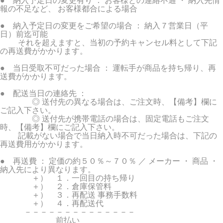
● 納入予定日の変更有り ： お客様との連絡不通 ・ 納入先情
報の不足など、 お客様都合による場合
● 納入予定日の変更をご希望の場合 ： 納入７営業日（平
日）前迄可能
それを超えますと、当初の予約キャンセル料として下記
の再送費がかかります。
● 当日受取不可だった場合 ： 運転手が商品を持ち帰り、再
送費がかかります。
● 配送当日の連絡先 ：
◎ 送付先の異なる場合は、ご注文時、【備考】欄に
ご記入下さい。
◎ 送付先が携帯電話の場合は、固定電話もご注文
時、【備考】欄にご記入下さい。
記載がない場合で当日納入時不可だった場合は、下記の
再送費用がかかります。
● 再送費 ： 定価の約５０％～７０％ ／ メーカー ・ 商品 ・
納入先により異なります。
＋） １．一回目の持ち帰り
＋） ２．倉庫保管料
＋） ３．再配送 事務手数料
＋） ４．再配送代
－－－－－－－－－－－－－－
前払い