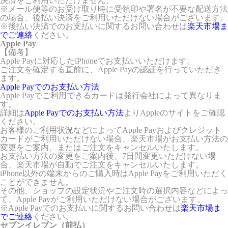
決済をご利用いただけません。
※メール便等のお受け取り時に受領印や署名が不要な配送方法
の場合、後払い決済をご利用いただけない場合がございます。
※後払い決済でのお支払いに関するお問い合わせは
楽天市場ま
でご連絡
ください。
Apple Pay
【備考】
Apple Payに対応したiPhoneでお支払いいただけます。
ご注文を確定する直前に、Apple Payの認証を行っていただき
ます。
Apple Payでのお支払い方法
Apple Payでご利用できるカードは発行会社によって異なりま
す。
詳細は
Apple Payでのお支払い方法
よりAppleのサイトをご確認
ください。
お客様のご利用状況などによってApple Payおよびクレジット
カードがご利用いただけない場合、楽天市場がお支払い方法の
変更をご案内、またはご注文をキャンセルいたします。
お支払い方法の変更をご案内後、7日間変更いただけない場
合、楽天市場が自動でご注文をキャンセルいたします。
iPhone以外の端末からのご購入時はApple Payをご利用いただく
ことができません。
その他、ショップの設定状況やご注文時の選択内容などによっ
て、Apple Payがご利用いただけない場合がございます。
※Apple Payでのお支払いに関するお問い合わせは
楽天市場ま
でご連絡
ください。
セブンイレブン（前払）