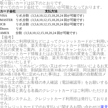
取り扱いカードは以下のとおりです。
すべてのカード会社で、一括払いが可能となっております。
カード会社
支払方法
VISA
リボ,分割（3,5,6,10,12,15,18,20,24 回が可能です）
MASTER
リボ,分割（3,5,6,10,12,15,18,20,24 回が可能です）
JCB
リボ,分割（3,5,6,10,12,15,18,20,24 回が可能です）
Diners
リボ
AMEX
分割（3,5,6,10,12,15,18,20,24 回が可能です）
【備考】
お客様のご利用状況などによってクレジットカードがご利用い
ただけない場合、楽天市場がクレジットカード情報やお支払い
方法の変更をご案内、またはご注文をキャンセルいたします。
クレジットカード情報またはお支払い方法の変更をご案内後、
7日間変更いただけない場合、楽天市場が自動でご注文をキャ
ンセルいたします。
分割払い、リボルビング払い又はボーナス一括払いによるお支
払いとなる場合、割賦販売法第30条2の3第4項、同法施行規則
第54条1項各号に定められた事項は、注文確認後の自動配信メ
ールにより交付します。
※ご注文の際にお客様の本人確認（電話確認等）をお願いする
場合もございます。
※お客様と異なる名義のクレジットカードはご利用いただけま
せん。
※決済システム上、クレジットカード利用控は発行しておりま
せん。
※クレジットカードでのお支払いに関するお問い合わせは
楽天