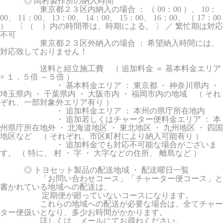
◎ 岡村製作所の納入時間
東京都２３区内納入の場合 ： （ 09：00 ）、 10：
00、 11：00、 13：00、 14：00、 15：00、 16：00、 （ 17：00
） 〔 （ ）内の時間帯は、時期による。 〕 ／ 繁忙期は対応
不可
東京都２３区外納入の場合 ： 希望納入時間には、
対応致しておりません！
送料と組立施工費 （ 追加料金 ＝ 基本料金エリア
× １．５倍 ～５倍 ）
・ 基本料金エリア ： 東京都 ・ 神奈川県内 ・
埼玉県内 ・ 千葉県内 ・ 大阪市内 ・ 福岡市内の地域 （ それ
ぞれ、一部対象外エリア有り ）
・ 追加料金エリア ： 本州の県庁所在地内
・ 追加若しくはチャーター便料金エリア ： 本
州県庁所在地外 ・ 北海道地区 ・ 東北地区 ・ 九州地区 ・ 四国
地区など （ それぞれ、市区町村により納入可能有り ）
・ 追加料金でも対応不可能な場合がございま
す。 （ 特に、 村 ・ 字 ・ 大字などの住所、 離島など ）
◎ トヨセット製品の配送地域 ・ 配送曜日一覧
「お問い合わせコース」「チャーター便コース」と
書かれている地域への配送は、
定期便が廻っていないコースになります。
これらの地域への配送が必要な場合は、全てチャー
ター便扱いとなり、多少お時間がかかります。
詳しくは、メールにてお尋ねください。