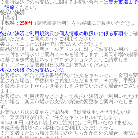
※銀行振込でのお支払いに関するお問い合わせは
楽天市場まで
ご連絡
ください。
後払い決済
【備考】
手数料：
250円
（請求書発行料）をお客様にご負担いただきま
す。
後払い決済ご利用規約
及び
個人情報の取扱いに係る事項
をご確
認いただき、ご同意のうえご利用ください。
各コンビニまたは銀行でお支払いいただけます。
商品発送後、注文者メールアドレスに対してお支払い用バーコ
ード付きの請求のご案内メールを送付します（楽天市場の指示
に基づき株式会社ネットプロテクションズよりご請求しま
す）。メール受取後14日以内にお支払いください。
後払い決済でのお支払い方法
お客様のご都合で請求書発行後に注文をキャンセル・金額を変
更された場合、手数料をご負担いただきます。その際、手数料
を楽天ポイントから引き落としをさせていただく場合がござい
ます。
お客様のご利用状況などによって後払い決済がご利用いただけ
ない場合、楽天市場がお支払い方法の変更をご案内いたしま
す。
お支払い方法の変更をご案内後、7日間変更いただけない場
合、楽天市場が自動でご注文をキャンセルいたします。
※54,000円（税込）以上のご注文にはご利用いただけません。
※楽天会員以外のお客様にはご利用いただけません。
※注文者またはお届け先住所のどちらかが国外の場合、後払い