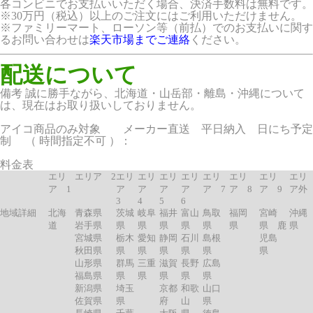
各コンビニでお支払いいただく場合、決済手数料は無料です。
※30万円（税込）以上のご注文にはご利用いただけません。
※ファミリーマート、ローソン等（前払）でのお支払いに関す
るお問い合わせは
楽天市場までご連絡
ください。
配送について
備考 誠に勝手ながら、北海道・山岳部・離島・沖縄について
は、現在はお取り扱いしておりません。
アイコ商品のみ対象 メーカー直送 平日納入 日にち予定
制 （ 時間指定不可 ）：
料金表
エリ
エリア 2
エリ
エリ
エリ
エリ
エリ
エリ
エリ
エリ
ア 1
ア
ア
ア
ア
ア 7
ア 8
ア 9
ア外
3
4
5
6
地域詳細
北海
青森県
茨城
岐阜
福井
富山
鳥取
福岡
宮崎
沖縄
道
岩手県
県
県
県
県
県
県
県 鹿
県
宮城県
栃木
愛知
静岡
石川
島根
児島
秋田県
県
県
県
県
県
県
山形県
群馬
三重
滋賀
長野
広島
福島県
県
県
県
県
県
新潟県
埼玉
京都
和歌
山口
佐賀県
県
府
山
県