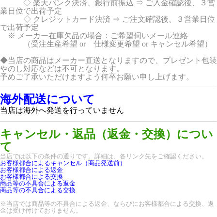
◇ 楽天バンク決済、銀行前振込 ⇒ ご入金確認後、３営
業日位で出荷予定
◇ クレジットカード決済 ⇒ ご注文確認後、３営業日位
で出荷予定
※ メーカー在庫欠品の場合：ご希望伺いメール連絡
（受注生産希望 or 仕様変更希望 or キャンセル希望）
◆当店の商品はメーカー直送となりますので、プレゼント包装
やのし対応などは不可となります。
予めご了承いただけますよう何卒お願い申し上げます。
海外配送について
当店は海外へ発送を行っていません
キャンセル・返品（返金・交換）につい
て
当店では以下の条件の通りです。詳細は、各リンク先をご確認ください。
お客様都合によるキャンセル（商品発送前）
お客様都合による返金
お客様都合による交換
商品等の不具合による返金
商品等の不具合による交換
※当店では商品等の不具合による返金、ならびにお客様都合による交換、返
金は受け付けておりません。