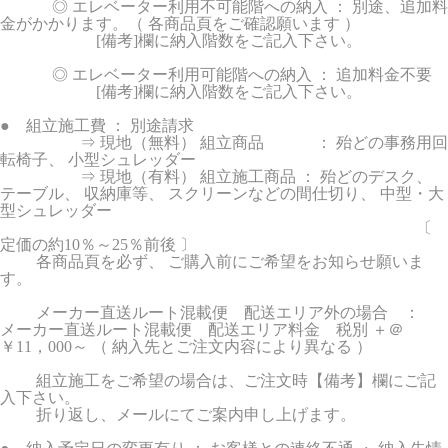
◎ エレベーター利用不可能階への納入 ： 別途、追加料
金がかかります。（ 各商品頁をご確認願います ）
[備考]欄に納入階数をご記入下さい。
◎ エレベーター利用可能階への納入 ： 追加料金不要
[備考]欄に納入階数をご記入下さい。
● 組立施工費 ： 別途請求
⇒ 現地（無料） 組立商品 ： 殆どの事務用回
転椅子、 小型シュレッダー
⇒ 現地（有料） 組立施工商品 ： 殆どのデスク、
テーブル、 収納庫等、 スクリーンなどの間仕切り、 中型・大
型シュレッダー
〔
定価の約10％～25％前後 〕
各商品頁を必ず、 ご購入前にご希望をお知らせ願いま
す。
メーカー直送ルート混載便 配送エリア外の場合 ：
メーカー直送ルート混載便 配送エリア料金 税別 ＋＠
￥11，000～ （ 納入先とご注文内容により異なる ）
組立施工をご希望の場合は、ご注文時【備考】欄にご記
入下さい。
折り返し、メールにてご案内申し上げます。