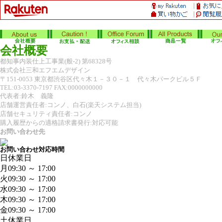
会社概要
都知事内装仕上工事業(般-2) 第68328号
株式会社三和エフエムデザイン
〒151-0053 東京都渋谷区代々木１－３０－１ 代々木パークビル５Ｆ
TEL:03-3370-7197 FAX:0000000000
代表者:鈴木 義隆
店舗運営責任者:コンノ、白石(楽天システム担当)
店舗セキュリティ責任者:コンノ
購入履歴からの適格請求書発行:対応可能
お問い合わせ先
お問い合わせ対応時間
日
休業日
月
09:30 ～ 17:00
火
09:30 ～ 17:00
水
09:30 ～ 17:00
木
09:30 ～ 17:00
金
09:30 ～ 17:00
土
休業日