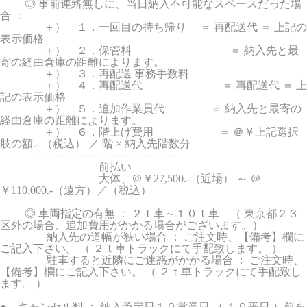
◎ 事前連絡無しに、当日納入不可能なスペースだった場
合 ：
＋） １．一回目の持ち帰り ＝ 再配送代 ＝ 上記の
表示価格
＋） ２．保管料 ＝ 納入先と最
寄の経由倉庫の距離によります。
＋） ３．再配送 事務手数料
＋） ４．再配送代 ＝ 再配送代 ＝ 上
記の表示価格
＋） ５．追加作業員代 ＝ 納入先と最寄の
経由倉庫の距離によります。
＋） ６．階上げ費用 ＝ ＠￥上記選択
肢の額.- （税込） ／ 階 × 納入先階数分
－－－－－－－－－－－－－
前払い
大体、＠￥27,500.-（近場） ～ ＠
￥110,000.-（遠方）／（税込）
◎ 車両指定の有無 ： ２ｔ車～１０ｔ車 （ 東京都２３
区外の場合、追加費用がかかる場合がございます。）
納入先の道幅が狭い場合 ： ご注文時、【備考】欄に
ご記入下さい。 （ ２ｔ車トラックにて手配致します。 ）
駐車すると近隣にご迷惑がかかる場合 ： ご注文時、
【備考】欄にご記入下さい。 （ ２ｔ車トラックにて手配致し
ます。 ）
● キャンセル料 ： 納入予定日１０営業日 （ １０平日 ）前を