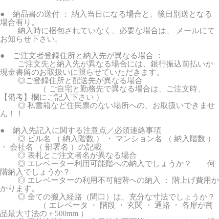
● 納品書の送付 ： 納入当日になる場合と、後日別送となる
場合有り。
納入時に梱包されていなく、必要な場合は、 メールにて
お知らせ下さい。
● ご注文者登録住所と納入先が異なる場合 ：
ご注文先と納入先が異なる場合には、銀行振込前払いか
現金書留のお取扱いに限らせていただきます。
◎ご登録住所と配送先が異なる場合
（ ご自宅と勤務先で異なる場合は、ご注文時、
【備考】欄にご記入下さい ）
◎ 私書箱など住民票のない場所への、お取扱いできませ
ん！！
● 納入先記入に関する注意点／必須連絡事項
◎ ビル名 （ 納入階数 ） ・ マンション名 （ 納入階数 ）
・ 会社名 （ 部署名 ）の記載
◎ 表札とご注文者名が異なる場合
◎ エレベーター利用可能階への納入でしょうか？ 何
階納入でしょうか？
◎ エレベーターの利用不可能階への納入 ： 階上げ費用か
かります。
◎ 全ての搬入経路（間口）は、充分な寸法でしょうか？
（ エレベータ ・ 階段 ・ 玄関 ・ 通路 ・ 各扉が商
品最大寸法の＋500mm ）