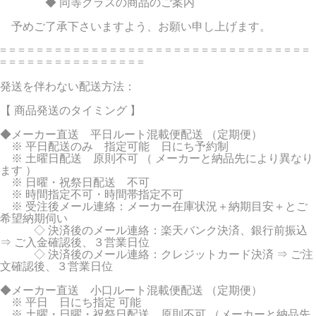
◆ 同等クラスの商品のご案内
予めご了承下さいますよう、お願い申し上げます。
= = = = = = = = = = = = = = = = = = = = = = = = = = = = = = = = = =
= = = = = = = = = = = = = = = =
発送を伴わない配送方法：
【 商品発送のタイミング 】
◆メーカー直送 平日ルート混載便配送 （定期便）
※ 平日配送のみ 指定可能 日にち予約制
※ 土曜日配送 原則不可 （ メーカーと納品先により異なり
ます ）
※ 日曜・祝祭日配送 不可
※ 時間指定不可・時間帯指定不可
※ 受注後メール連絡：メーカー在庫状況＋納期目安＋とご
希望納期伺い
◇ 決済後のメール連絡：楽天バンク決済、銀行前振込
⇒ ご入金確認後、３営業日位
◇ 決済後のメール連絡：クレジットカード決済 ⇒ ご注
文確認後、３営業日位
◆メーカー直送 小口ルート混載便配送 （定期便）
※ 平日 日にち指定 可能
※ 土曜・日曜・祝祭日配送 原則不可 （メーカーと納品先