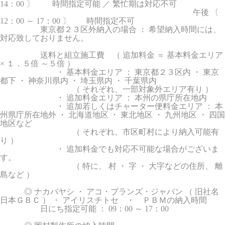
14：00 〕 時間指定可能 ／ 繁忙期は対応不可
午後 〔
12：00 ～ 17：00 〕 時間指定不可
東京都２３区外納入の場合 ： 希望納入時間には、
対応致しておりません。
送料と組立施工費 （ 追加料金 ＝ 基本料金エリア
× １．５倍 ～５倍 ）
・ 基本料金エリア ： 東京都２３区内 ・ 東京
都下 ・ 神奈川県内 ・ 埼玉県内 ・ 千葉県内
（ それぞれ、一部対象外エリア有り ）
・ 追加料金エリア ： 本州の県庁所在地内
・ 追加若しくはチャーター便料金エリア ： 本
州県庁所在地外 ・ 北海道地区 ・ 東北地区 ・ 九州地区 ・ 四国
地区など
（ それぞれ、市区町村により納入可能有
り ）
・ 追加料金でも対応不可能な場合がございま
す。
（ 特に、 村 ・ 字 ・ 大字などの住所、 離
島など ）
◎ ナカバヤシ ・ アコ・ブランズ・ジャパン （ 旧社名
日本ＧＢＣ ） ・ アイリスチトセ ・ ＰＢＭの納入時間
日にち指定可能 ： 09：00 ～ 17：00