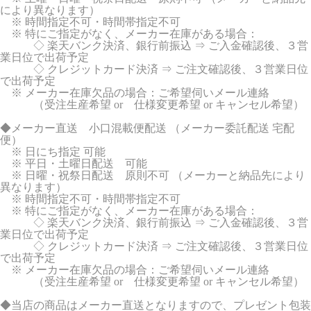
により異なります）
※ 時間指定不可・時間帯指定不可
※ 特にご指定がなく、メーカー在庫がある場合：
◇ 楽天バンク決済、銀行前振込 ⇒ ご入金確認後、３営
業日位で出荷予定
◇ クレジットカード決済 ⇒ ご注文確認後、３営業日位
で出荷予定
※ メーカー在庫欠品の場合：ご希望伺いメール連絡
（受注生産希望 or 仕様変更希望 or キャンセル希望）
◆メーカー直送 小口混載便配送 （メーカー委託配送 宅配
便）
※ 日にち指定 可能
※ 平日・土曜日配送 可能
※ 日曜・祝祭日配送 原則不可 （メーカーと納品先により
異なります）
※ 時間指定不可・時間帯指定不可
※ 特にご指定がなく、メーカー在庫がある場合：
◇ 楽天バンク決済、銀行前振込 ⇒ ご入金確認後、３営
業日位で出荷予定
◇ クレジットカード決済 ⇒ ご注文確認後、３営業日位
で出荷予定
※ メーカー在庫欠品の場合：ご希望伺いメール連絡
（受注生産希望 or 仕様変更希望 or キャンセル希望）
◆当店の商品はメーカー直送となりますので、プレゼント包装