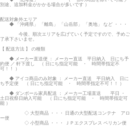
別途、追加料金がかかる場合が多いです ）
配送対象外エリア
◆ 「沖縄県」 「離島」 「山岳部」 「奥地」 など ・・・
今後、順次エリアを広げていく予定ですので、予めご
了承下さいませ。
【 配送方法 】 の種類
◆ メーカー直送便 ： メーカー直送 平日納入 日にち予
約便 ／ 軒下渡し （ 日にち指定可能 ・ 時間帯指定不
可！！ ）
◆ アイコ商品のみ対象 ： メーカー直送 平日納入 日に
ち予定便 （ 日にち指定可能 ・ 時間帯指定不可！！ ）
◆ ダンボール家具配送 ： メーカー工場直送 平日 ・
土日祝祭日納入可能 （ 日にち指定可能 ・ 時間帯指定可
能 ）
◇ 大型商品 ・・・ 日通の大型配送コンテナ アロ
ー便
◇ 小型商品 ・・・ ＪＰエクスプレス ペリカン便