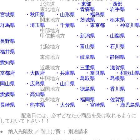
北海道
・東部
・西部
東北地方
・青森県
・岩手県
・
宮城県
・秋田県
・山形県
・福島県
関東地方
・茨城県
・栃木県
・
群馬県
・埼玉県
・千葉県
・東京都
・神奈川県
中部地方
甲信越地方
・新潟県
・山梨県
・
長野県
北陸地方
・富山県
・石川県
・
福井県
東海地方
・岐阜県
・静岡県
・
愛知県
近畿地方
・三重県
・滋賀県
・
京都府
・大阪府
・兵庫県
・奈良県
・和歌山県
中国地方
・鳥取県
・島根県
・
岡山県
・広島県
・山口県
四国地方
・徳島県
・香川県
・
愛媛県
・高知県
九州地方
・福岡県
・佐賀県
・
長崎県
・熊本県
・大分県
・宮崎県
・鹿児島県
配送日には、必ずどなたか商品を受け取れるように
しておいて下さい！！
● 納入先階数 ／ 階上げ費 ： 別途請求