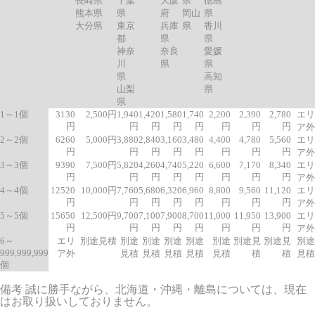
長崎県
千葉
大阪
県
徳島
熊本県
県
府
岡山
県
大分県
東京
兵庫
県
香川
都
県
県
神奈
奈良
愛媛
川
県
県
県
高知
山梨
県
県
1～1個
3130
2,500円
1,940
1,420
1,580
1,740
2,200
2,390
2,780
エリ
円
円
円
円
円
円
円
円
ア外
2～2個
6260
5,000円
3,880
2,840
3,160
3,480
4,400
4,780
5,560
エリ
円
円
円
円
円
円
円
円
ア外
3～3個
9390
7,500円
5,820
4,260
4,740
5,220
6,600
7,170
8,340
エリ
円
円
円
円
円
円
円
円
ア外
4～4個
12520
10,000円
7,760
5,680
6,320
6,960
8,800
9,560
11,120
エリ
円
円
円
円
円
円
円
円
ア外
5～5個
15650
12,500円
9,700
7,100
7,900
8,700
11,000
11,950
13,900
エリ
円
円
円
円
円
円
円
円
ア外
6～
エリ
別途見積
別途
別途
別途
別途
別途
別途見
別途見
別途
999,999,999
ア外
見積
見積
見積
見積
見積
積
積
見積
個
備考 誠に勝手ながら、北海道・沖縄・離島については、現在
はお取り扱いしておりません。