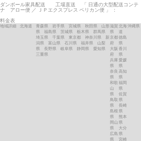
ダンボール家具配送 工場直送 「 日通の大型配送コンテ
ナ アロー便 ／ ＪＰエクスプレス ペリカン便 」 ：
料金表
地域詳細
北海道
青森県 岩手県 宮城県 秋田県 山形
滋賀
北海
沖縄県
県 福島県 茨城県 栃木県 群馬県
県
道
埼玉県 千葉県 東京都 神奈川県 新
京都
徳島
潟県 富山県 石川県 福井県 山梨
府
県
県 長野県 岐阜県 静岡県 愛知県
大阪
香川
三重県
府
県
兵庫
愛媛
県
県
奈良
高知
県
県
和歌
福岡
山
県
県
佐賀
鳥取
県
県
長崎
島根
県
県
熊本
岡山
県
県
大分
広島
県
県
宮崎