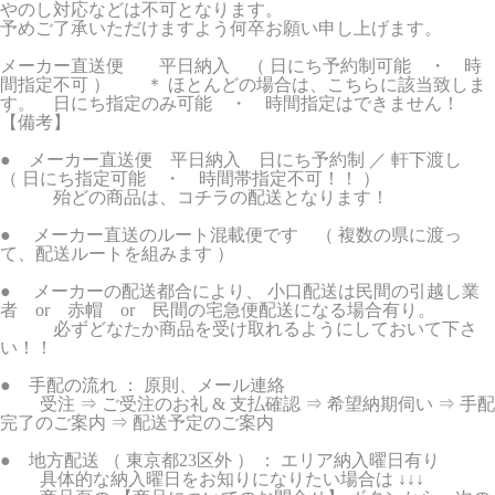
やのし対応などは不可となります。
予めご了承いただけますよう何卒お願い申し上げます。
メーカー直送便 平日納入 （ 日にち予約制可能 ・ 時
間指定不可 ） ＊ ほとんどの場合は、こちらに該当致しま
す。 日にち指定のみ可能 ・ 時間指定はできません！
【備考】
● メーカー直送便 平日納入 日にち予約制 ／ 軒下渡し
（ 日にち指定可能 ・ 時間帯指定不可！！ ）
殆どの商品は、コチラの配送となります！
● メーカー直送のルート混載便です （ 複数の県に渡っ
て、配送ルートを組みます ）
● メーカーの配送都合により、 小口配送は民間の引越し業
者 or 赤帽 or 民間の宅急便配送になる場合有り。
必ずどなたか商品を受け取れるようにしておいて下さ
い！！
● 手配の流れ ： 原則、メール連絡
受注 ⇒ ご受注のお礼 & 支払確認 ⇒ 希望納期伺い ⇒ 手配
完了のご案内 ⇒ 配送予定のご案内
● 地方配送 （ 東京都23区外 ） ： エリア納入曜日有り
具体的な納入曜日をお知りになりたい場合は ↓↓↓