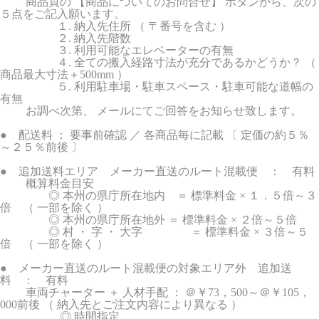
商品頁の 【商品についてのお問合せ】 ボタンから、次の
５点をご記入願います。
１. 納入先住所 （ 〒番号を含む ）
２. 納入先階数
３. 利用可能なエレベーターの有無
４. 全ての搬入経路寸法が充分であるかどうか？ （
商品最大寸法＋500mm ）
５. 利用駐車場・駐車スペース・駐車可能な道幅の
有無
お調べ次第、 メールにてご回答をお知らせ致します。
● 配送料 ： 要事前確認 ／ 各商品毎に記載 〔 定価の約５％
～２５％前後 〕
● 追加送料エリア メーカー直送のルート混載便 ： 有料
概算料金目安
◎ 本州の県庁所在地内 ＝ 標準料金 × １．５倍～３
倍 （ 一部を除く ）
◎ 本州の県庁所在地外 ＝ 標準料金 × ２倍～５倍
◎ 村 ・ 字 ・ 大字 ＝ 標準料金 × ３倍～５
倍 （ 一部を除く ）
● メーカー直送のルート混載便の対象エリア外 追加送
料 ： 有料
車両チャーター ＋ 人材手配 ： ＠￥73，500～＠￥105，
000前後 （ 納入先とご注文内容により異なる ）
◎ 時間指定