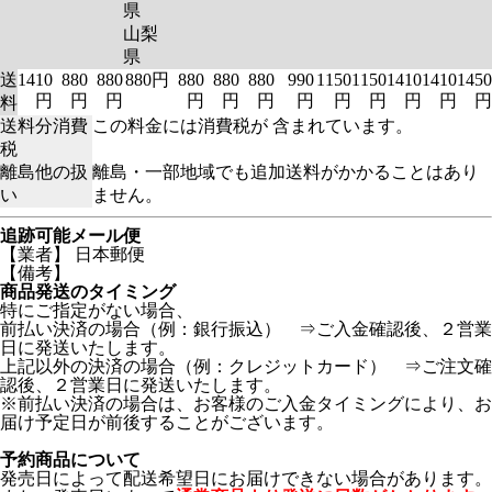
県
山梨
県
送
1410
880
880
880円
880
880
880
990
1150
1150
1410
1410
1450
円
円
円
円
円
円
円
円
円
円
円
円
料
送料分消費
この料金には消費税が 含まれています。
税
離島他の扱
離島・一部地域でも追加送料がかかることはあり
い
ません。
追跡可能メール便
【業者】 日本郵便
【備考】
商品発送のタイミング
特にご指定がない場合、
前払い決済の場合（例：銀行振込） ⇒ご入金確認後、２営業
日に発送いたします。
上記以外の決済の場合（例：クレジットカード） ⇒ご注文確
認後、２営業日に発送いたします。
※前払い決済の場合は、お客様のご入金タイミングにより、お
届け予定日が前後することがございます。
予約商品について
発売日によって配送希望日にお届けできない場合があります。