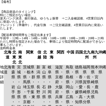
【備考】
【商品発送のタイミング】
特にご指定がない場合、
楽天バンク決済、銀行振込、ゆうちょ振替 ⇒ご入金確認後、4営業日以内
に発送いたします。
クレジット（準備中）、代金引換 ⇒ご注文確認後、4営業日以内に発送い
たします。
【配送希望時間帯をご指定出来ます】
午前中・12時～14時・14時～16時・16時～18時・18時～20時・20時～21時
ただし時間を指定された場合でも、事情により指定時間内に配達ができない
事もございます。
送料料金表
北海
北
南
関東
信
北
東
関西
中国
四国
北九
南九
沖縄
道
東
東
越
陸
海
州
州
北
北
地
北海
青
宮
茨城県
新
富
岐
滋賀
鳥取
徳島
福岡
熊本
沖縄
域
道
森
城
・栃木
潟
山
阜
県 ・
県 ・
県
県
県
県
詳
県
県
県 ・群
県
県
県
京都
島根
・香
・佐
・宮
細
・
・
馬県 ・
・
・
・
府 ・
県 ・
川県
賀県
崎県
岩
山
埼玉県
長
石
静
大阪
岡山
・愛
・長
・鹿
手
形
・千葉
野
川
岡
府 ・
県 ・
媛県
崎県
児島
県
県
県 ・東
県
県
県
兵庫
広島
・高
・大
県
・
・
京都 ・
・
・
県 ・
県 ・
知県
分県