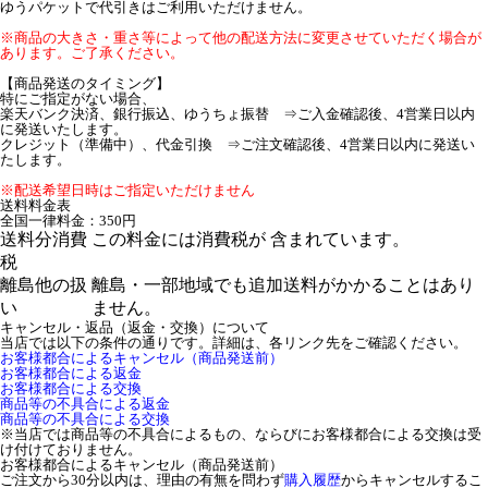
ゆうパケットで代引きはご利用いただけません。
※商品の大きさ・重さ等によって他の配送方法に変更させていただく場合が
あります。ご了承ください。
【商品発送のタイミング】
特にご指定がない場合、
楽天バンク決済、銀行振込、ゆうちょ振替 ⇒ご入金確認後、4営業日以内
に発送いたします。
クレジット（準備中）、代金引換 ⇒ご注文確認後、4営業日以内に発送い
たします。
※配送希望日時はご指定いただけません
送料料金表
全国一律料金：350円
送料分消費
この料金には消費税が 含まれています。
税
離島他の扱
離島・一部地域でも追加送料がかかることはあり
い
ません。
キャンセル・返品（返金・交換）について
当店では以下の条件の通りです。詳細は、各リンク先をご確認ください。
お客様都合によるキャンセル（商品発送前）
お客様都合による返金
お客様都合による交換
商品等の不具合による返金
商品等の不具合による交換
※当店では商品等の不具合によるもの、ならびにお客様都合による交換は受
け付けておりません。
お客様都合によるキャンセル（商品発送前）
ご注文から30分以内は、理由の有無を問わず
購入履歴
からキャンセルするこ