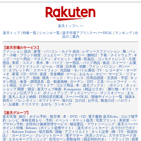
楽天トップへ >>
楽天トップ
|
特集一覧
|
ジャンル一覧
|
楽天市場アプリ
|
スーパーDEAL
|
ランキング
|
出
店のご案内
【楽天市場のサービス】
ファッション 総合
|
家電・パソコン・カメラ 総合
|
レディースファッション
|
靴
|
バッ
グ・小物・ブランド雑貨
|
ジュエリー・アクセサリー
|
腕時計
|
下着・ナイトウェア
|
キ
ッズ・ベビー用品・マタニティ
|
ダイエット・健康
|
医薬品・コンタクトレンズ・介護
用品
|
美容・コスメ・香水
|
車・バイク
|
カー用品・バイク用品
|
食品
|
スイーツ・お菓
子
|
水・ソフトドリンク
|
ビール・洋酒
|
日本酒・焼酎
|
ワイン
|
パソコン・PCパー
ツ
|
タブレットPC・スマートフォン
|
光回線・モバイル通信
|
TV・レコーダー・オーデ
ィオ
|
家電
|
CD・DVD
|
楽器・音楽機材
|
ゲーム
|
おもちゃ
|
ホビー
|
サービス・リフォ
ーム
|
インテリア・収納
|
寝具・ベッド・マットレス
|
日用品雑貨・文房具・手芸
|
キッ
チン用品・食器・調理器具
|
花・観葉植物
|
ガーデン・DIY・工具
|
ペットフード ・ ペ
ット用品
|
スポーツ・アウトドア
|
ゴルフ用品
|
本
（
楽天ブックス
） |
ポイント
|
ネット
ショップ 開業・開店
|
楽天ウェブ検索
|
R-magazine（雑誌コラボ）
|
贈り物・ギフト
|
フ
ァッション公式ブランド
|
ポイントアップ
|
ディズニーゾーン
|
サンリオゾーン
|
まち
楽
|
楽天ふるさと納税
|
日用品翌日配達
|
スーパーDEAL
|
開催中イベント一覧
|
福袋＆
初売り
|
バレンタイン
|
ホワイトデー
|
母の日
|
父の日
|
お中元
|
敬老の日
|
ハロウィ
ン
|
お歳暮
|
クリスマス
|
おせち
|
ランキング
【楽天グループ】
楽天市場
|
旅行・ホテル予約・航空券
|
本・DVD・CD
|
電子書籍 楽天Kobo
|
ゴルフ場予
約
|
レシピ
|
車検見積もり・予約
|
イベント・チケット販売
|
写真プリント
|
美容室・ヘ
アサロン予約
|
女性向け健康管理サービス
|
物流委託・アウトソーシング
|
楽天スーパー
ポイント特集
|
Rebates（ポイント提携サイト）
|
楽天ポイントカード
|
おでかけでポイ
ント
|
Rakuten Fashion
|
地方競馬
|
競輪
|
アフィリエイト
|
ネット証券（株・FX・投資信
託）
|
カードローン
|
クレジットカード
|
電子マネー
|
決済システム
|
スマホでカード決
済
|
エネルギープランニング
|
住宅ローン変動金利（固定特約付き）・フラット35
|
損害