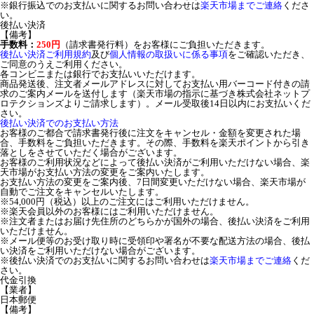
※銀行振込でのお支払いに関するお問い合わせは
楽天市場までご連絡
くださ
い。
後払い決済
【備考】
手数料：
250円
（請求書発行料）をお客様にご負担いただきます。
後払い決済ご利用規約
及び
個人情報の取扱いに係る事項
をご確認いただき、
ご同意のうえご利用ください。
各コンビニまたは銀行でお支払いいただけます。
商品発送後、注文者メールアドレスに対してお支払い用バーコード付きの請
求のご案内メールを送付します（楽天市場の指示に基づき株式会社ネットプ
ロテクションズよりご請求します）。メール受取後14日以内にお支払いくだ
さい。
後払い決済でのお支払い方法
お客様のご都合で請求書発行後に注文をキャンセル・金額を変更された場
合、手数料をご負担いただきます。その際、手数料を楽天ポイントから引き
落としをさせていただく場合がございます。
お客様のご利用状況などによって後払い決済がご利用いただけない場合、楽
天市場がお支払い方法の変更をご案内いたします。
お支払い方法の変更をご案内後、7日間変更いただけない場合、楽天市場が
自動でご注文をキャンセルいたします。
※54,000円（税込）以上のご注文にはご利用いただけません。
※楽天会員以外のお客様にはご利用いただけません。
※注文者またはお届け先住所のどちらかが国外の場合、後払い決済をご利用
いただけません。
※メール便等のお受け取り時に受領印や署名が不要な配送方法の場合、後払
い決済をご利用いただけない場合がございます。
※後払い決済でのお支払いに関するお問い合わせは
楽天市場までご連絡
くだ
さい。
代金引換
【業者】
日本郵便
【備考】