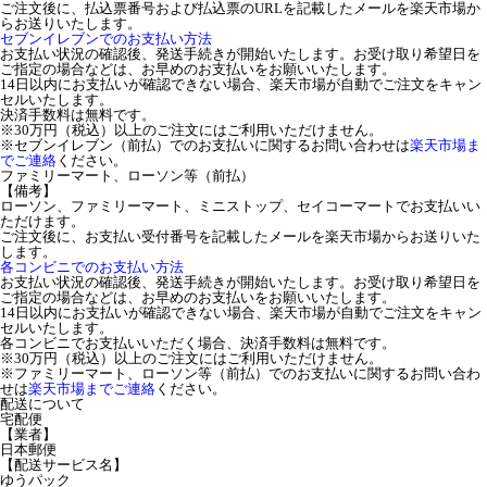
ご注文後に、払込票番号および払込票のURLを記載したメールを楽天市場か
らお送りいたします。
セブンイレブンでのお支払い方法
お支払い状況の確認後、発送手続きが開始いたします。お受け取り希望日を
ご指定の場合などは、お早めのお支払いをお願いいたします。
14日以内にお支払いが確認できない場合、楽天市場が自動でご注文をキャン
セルいたします。
決済手数料は無料です。
※30万円（税込）以上のご注文にはご利用いただけません。
※セブンイレブン（前払）でのお支払いに関するお問い合わせは
楽天市場ま
でご連絡
ください。
ファミリーマート、ローソン等（前払）
【備考】
ローソン、ファミリーマート、ミニストップ、セイコーマートでお支払いい
ただけます。
ご注文後に、お支払い受付番号を記載したメールを楽天市場からお送りいた
します。
各コンビニでのお支払い方法
お支払い状況の確認後、発送手続きが開始いたします。お受け取り希望日を
ご指定の場合などは、お早めのお支払いをお願いいたします。
14日以内にお支払いが確認できない場合、楽天市場が自動でご注文をキャン
セルいたします。
各コンビニでお支払いいただく場合、決済手数料は無料です。
※30万円（税込）以上のご注文にはご利用いただけません。
※ファミリーマート、ローソン等（前払）でのお支払いに関するお問い合わ
せは
楽天市場までご連絡
ください。
配送について
宅配便
【業者】
日本郵便
【配送サービス名】
ゆうパック