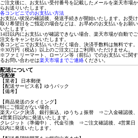
ご注文後に、お支払い受付番号を記載したメールを楽天市場か
らお送りいたします。
各コンビニでのお支払い方法
お支払い状況の確認後、発送手続きが開始いたします。お受け
取り希望日をご指定の場合などは、お早めのお支払いをお願い
いたします。
14日以内にお支払いが確認できない場合、楽天市場が自動でご
注文をキャンセルいたします。
各コンビニでお支払いいただく場合、決済手数料は無料です。
※30万円（税込）以上のご注文にはご利用いただけません。
※ファミリーマート、ローソン等（前払）でのお支払いに関す
るお問い合わせは
楽天市場までご連絡
ください。
配送について
宅配便
【業者】 日本郵便
【配送サービス名】ゆうパック
【備考】
【商品発送のタイミング】
特にご指定がない場合、
楽天バンク決済、銀行振込、ゆうちょ振替 ⇒ご入金確認後、
4営業日以内に発送いたします。
クレジット（準備中）、代金引換 ⇒ご注文確認後、4営業日
以内に発送いたします。