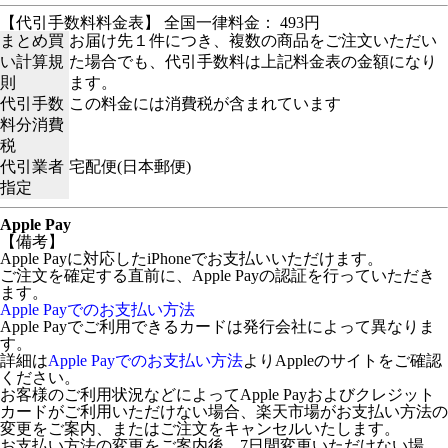
【代引手数料料金表】 全国一律料金： 493円
まとめ買
お届け先１件につき、複数の商品をご注文いただい
い計算規
た場合でも、代引手数料は上記料金表の金額になり
則
ます。
代引手数
この料金には消費税が含まれています
料分消費
税
代引業者
宅配便(日本郵便)
指定
Apple Pay
【備考】
Apple Payに対応したiPhoneでお支払いいただけます。
ご注文を確定する直前に、Apple Payの認証を行っていただき
ます。
Apple Payでのお支払い方法
Apple Payでご利用できるカードは発行会社によって異なりま
す。
詳細は
Apple Payでのお支払い方法
よりAppleのサイトをご確認
ください。
お客様のご利用状況などによってApple Payおよびクレジット
カードがご利用いただけない場合、楽天市場がお支払い方法の
変更をご案内、またはご注文をキャンセルいたします。
お支払い方法の変更をご案内後、7日間変更いただけない場