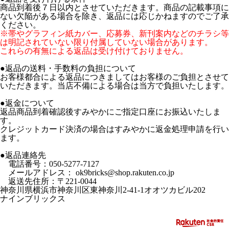
商品到着後７日以内とさせていただきます。商品の記載事項に
ない欠陥がある場合を除き、返品には応じかねますのでご了承
ください。
※帯やグラフィン紙カバー、応募券、新刊案内などのチラシ等
は明記されていない限り付属していない場合があります。
これらの有無による返品は受け付けておりません。
●返品の送料・手数料の負担について
お客様都合による返品につきましてはお客様のご負担とさせて
いただきます。当店不備による場合は当方で負担いたします。
●返金について
返品商品到着確認後すみやかにご指定口座にお振込いたしま
す。
クレジットカード決済の場合はすみやかに返金処理申請を行い
ます。
●返品連絡先
電話番号：050-5277-7127
メールアドレス： ok9bricks@shop.rakuten.co.jp
返送先住所：〒221-0044
神奈川県横浜市神奈川区東神奈川2-41-1オオツカビル202
ナインブリックス