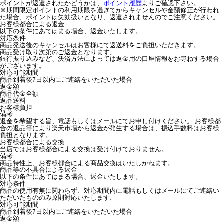
ポイントが返還されたかどうかは、
ポイント履歴
よりご確認下さい。
※期間限定ポイントの利用期限を過ぎてからキャンセルや金額修正が行われ
た場合、ポイントは失効扱いとなり、返還されませんのでご注意ください。
お客様都合による返金
以下の条件にあてはまる場合、返金いたします。
対応条件
商品発送後のキャンセルはお客様にて返送料をご負担いただきます。
商品受け取り次第のご返金となります。
銀行振り込みなど、決済方法によっては返金用の口座情報をお尋ねする場合
がございます。
対応可能期間
商品到着後7日以内にご連絡をいただいた場合
返金額
商品代金全額
返品送料
お客様負担
備考
返金を希望する旨、電話もしくはメールにてお申し付けください。 お客様都
合の返品等により楽天市場から返金が発生する場合は、振込手数料はお客様
負担となります。
お客様都合による交換
当店ではお客様都合による交換は受け付けておりません。
備考
商品特性上、お客様都合による商品交換はいたしかねます。
商品等の不具合による返金
以下の条件にあてはまる場合、返金いたします。
対応条件
商品の使用有無に関わらず、対応期間内に電話もしくはメールにてご連絡い
ただいたもののみ原則対応いたします。
対応可能期間
商品到着後7日以内にご連絡をいただいた場合
返金額