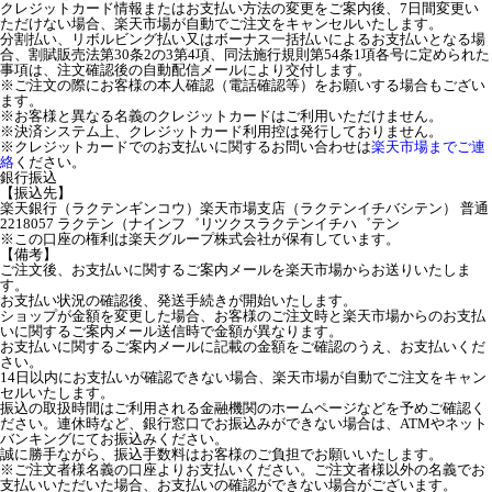
クレジットカード情報またはお支払い方法の変更をご案内後、7日間変更い
ただけない場合、楽天市場が自動でご注文をキャンセルいたします。
分割払い、リボルビング払い又はボーナス一括払いによるお支払いとなる場
合、割賦販売法第30条2の3第4項、同法施行規則第54条1項各号に定められた
事項は、注文確認後の自動配信メールにより交付します。
※ご注文の際にお客様の本人確認（電話確認等）をお願いする場合もござい
ます。
※お客様と異なる名義のクレジットカードはご利用いただけません。
※決済システム上、クレジットカード利用控は発行しておりません。
※クレジットカードでのお支払いに関するお問い合わせは
楽天市場までご連
絡
ください。
銀行振込
【振込先】
楽天銀行（ラクテンギンコウ）楽天市場支店（ラクテンイチバシテン） 普通
2218057 ラクテン（ナインフ゛リツクスラクテンイチハ゛テン
※この口座の権利は楽天グループ株式会社が保有しています。
【備考】
ご注文後、お支払いに関するご案内メールを楽天市場からお送りいたしま
す。
お支払い状況の確認後、発送手続きが開始いたします。
ショップが金額を変更した場合、お客様のご注文時と楽天市場からのお支払
いに関するご案内メール送信時で金額が異なります。
お支払いに関するご案内メールに記載の金額をご確認のうえ、お支払いくだ
さい。
14日以内にお支払いが確認できない場合、楽天市場が自動でご注文をキャン
セルいたします。
振込の取扱時間はご利用される金融機関のホームページなどを予めご確認く
ださい。連休時など、銀行窓口でお振込みができない場合は、ATMやネット
バンキングにてお振込みください。
誠に勝手ながら、振込手数料はお客様のご負担でお願いいたします。
※ご注文者様名義の口座よりお支払いください。ご注文者様以外の名義でお
支払いいただいた場合、お支払いの確認ができない場合がございます。