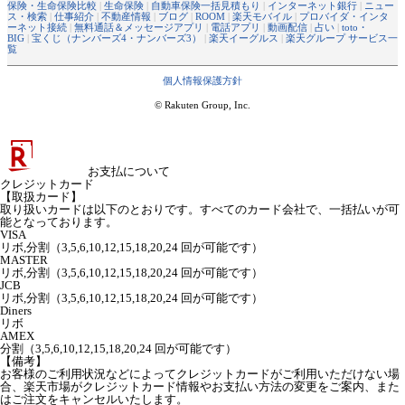
保険・生命保険比較
|
生命保険
|
自動車保険一括見積もり
|
インターネット銀行
|
ニュー
ス・検索
|
仕事紹介
|
不動産情報
|
ブログ
|
ROOM
|
楽天モバイル
|
プロバイダ・インタ
ーネット接続
|
無料通話＆メッセージアプリ
|
電話アプリ
|
動画配信
|
占い
|
toto・
BIG
|
宝くじ（ナンバーズ4・ナンバーズ3）
|
楽天イーグルス
|
楽天グループ サービス一
覧
個人情報保護方針
© Rakuten Group, Inc.
お支払について
クレジットカード
【取扱カード】
取り扱いカードは以下のとおりです。すべてのカード会社で、一括払いが可
能となっております。
VISA
リボ,分割（3,5,6,10,12,15,18,20,24 回が可能です）
MASTER
リボ,分割（3,5,6,10,12,15,18,20,24 回が可能です）
JCB
リボ,分割（3,5,6,10,12,15,18,20,24 回が可能です）
Diners
リボ
AMEX
分割（3,5,6,10,12,15,18,20,24 回が可能です）
【備考】
お客様のご利用状況などによってクレジットカードがご利用いただけない場
合、楽天市場がクレジットカード情報やお支払い方法の変更をご案内、また
はご注文をキャンセルいたします。