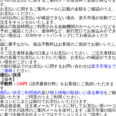
からのお支払いに関するご案内メール送信時で金額が異なりま
す。
お支払いに関するご案内メールに記載の金額をご確認のうえ、
お支払いください。
14日以内にお支払いが確認できない場合、楽天市場が自動でご
注文をキャンセルいたします。
振込の取扱時間はご利用される金融機関のホームページなどを
予めご確認ください。連休時など、銀行窓口でお振込みができ
ない場合は、ATMやネットバンキングにてお振込みくださ
い。
誠に勝手ながら、振込手数料はお客様のご負担でお願いいたし
ます。
※ご注文者様名義の口座よりお支払いください。ご注文者様以
外の名義でお支払いいただいた場合、お支払いの確認ができな
い場合がございます。
※銀行振込でのお支払いに関するお問い合わせは
楽天市場まで
ご連絡
ください。
後払い決済
【備考】
手数料：
250円
（請求書発行料）をお客様にご負担いただきま
す。
後払い決済ご利用規約
及び
個人情報の取扱いに係る事項
をご確
認いただき、ご同意のうえご利用ください。
各コンビニまたは銀行でお支払いいただけます。
商品発送後、注文者メールアドレスに対してお支払い用バーコ
ード付きの請求のご案内メールを送付します（楽天市場の指示
に基づき株式会社ネットプロテクションズよりご請求しま