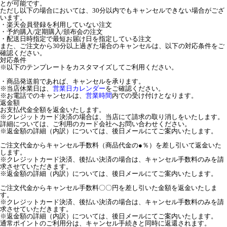
とが可能です。
ただし以下の場合においては、30分以内でもキャンセルできない場合がござ
います。
・楽天会員登録を利用していない注文
・予約購入/定期購入/頒布会の注文
・配送日時指定で最短お届け日を指定している注文
また、ご注文から30分以上過ぎた場合のキャンセルは、以下の対応条件をご
確認ください。
対応条件
※以下のテンプレートをカスタマイズしてご利用ください。
・商品発送前であれば、キャンセルを承ります。
※当店休業日は、
営業日カレンダー
をご確認ください。
※お電話でのキャンセルは、
営業時間
内での受け付けとなります。
返金額
お支払代金全額を返金いたします。
※クレジットカード決済の場合は、当店にて請求の取り消しをいたします。
詳細については、ご利用のカード会社へお問い合わせください。
※返金額の詳細（内訳）については、後日メールにてご案内いたします。
ご注文代金からキャンセル手数料（商品代金の●％）を差し引いて返金いた
します。
※クレジットカード決済、後払い決済の場合は、キャンセル手数料のみを請
求させていただきます。
※返金額の詳細（内訳）については、後日メールにてご案内いたします。
ご注文代金からキャンセル手数料〇〇円を差し引いた金額を返金いたしま
す。
※クレジットカード決済、後払い決済の場合は、キャンセル手数料のみを請
求させていただきます。
※返金額の詳細（内訳）については、後日メールにてご案内いたします。
通常ポイントのご利用分は、キャンセル手続きと同時に返還されます。