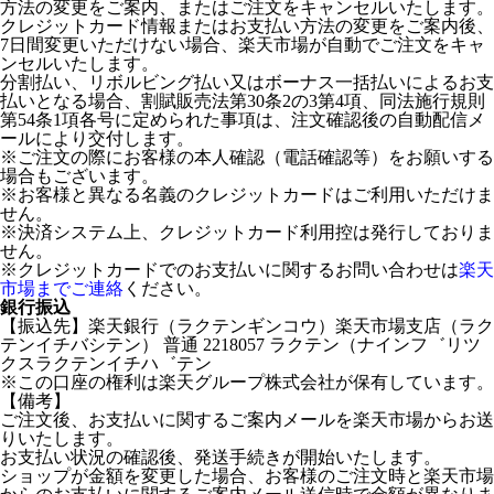
方法の変更をご案内、またはご注文をキャンセルいたします。
クレジットカード情報またはお支払い方法の変更をご案内後、
7日間変更いただけない場合、楽天市場が自動でご注文をキャ
ンセルいたします。
分割払い、リボルビング払い又はボーナス一括払いによるお支
払いとなる場合、割賦販売法第30条2の3第4項、同法施行規則
第54条1項各号に定められた事項は、注文確認後の自動配信メ
ールにより交付します。
※ご注文の際にお客様の本人確認（電話確認等）をお願いする
場合もございます。
※お客様と異なる名義のクレジットカードはご利用いただけま
せん。
※決済システム上、クレジットカード利用控は発行しておりま
せん。
※クレジットカードでのお支払いに関するお問い合わせは
楽天
市場までご連絡
ください。
銀行振込
【振込先】楽天銀行（ラクテンギンコウ）楽天市場支店（ラク
テンイチバシテン） 普通 2218057 ラクテン（ナインフ゛リツ
クスラクテンイチハ゛テン
※この口座の権利は楽天グループ株式会社が保有しています。
【備考】
ご注文後、お支払いに関するご案内メールを楽天市場からお送
りいたします。
お支払い状況の確認後、発送手続きが開始いたします。
ショップが金額を変更した場合、お客様のご注文時と楽天市場