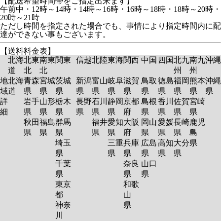
【配送希望時間帯をご指定出来ます】
午前中・12時～14時・14時～16時・16時～18時・18時～20時・
20時～21時
ただし時間を指定された場合でも、事情により指定時間内に配
達ができない事もございます。
【送料料金表】
北海
北東
南東
関東
信越
北陸
東海
関西
中国
四国
北九
南九
沖縄
道
北
北
州
州
地
北海
青森
宮城
茨城
新潟
富山
岐阜
滋賀
鳥取
徳島
福岡
熊本
沖縄
域
道
県
県
県
県
県
県
県
県
県
県
県
県
詳
岩手
山形
栃木
長野
石川
静岡
京都
島根
香川
佐賀
宮崎
細
県
県
県
県
県
県
府
県
県
県
県
秋田
福島
群馬
福井
愛知
大阪
岡山
愛媛
長崎
鹿児
県
県
県
県
県
府
県
県
県
島
埼玉
三重
兵庫
広島
高知
大分
県
県
県
県
県
県
県
千葉
奈良
山口
県
県
県
東京
和歌
都
山
神奈
県
川