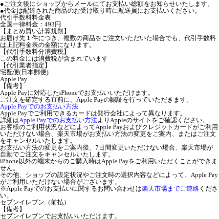
●ご注文後にショップからメールにてお支払い総額をお知らせいたします。
●代金は配達された商品のお受け取り時に配送員にお支払いください。
代引手数料料金表
全国一律料金：493円
【まとめ買い計算規則】
お届け先１件につき、複数の商品をご注文いただいた場合でも、代引手数料
は上記料金表の金額になります。
【代引手数料分消費税】
この料金には消費税が含まれています
【代引業者指定】
宅配便(日本郵便)
Apple Pay
【備考】
Apple Payに対応したiPhoneでお支払いいただけます。
ご注文を確定する直前に、Apple Payの認証を行っていただきます。
Apple Payでのお支払い方法
Apple Payでご利用できるカードは発行会社によって異なります。
詳細は
Apple Payでのお支払い方法
よりAppleのサイトをご確認ください。
お客様のご利用状況などによってApple Payおよびクレジットカードがご利用
いただけない場合、楽天市場がお支払い方法の変更をご案内、またはご注文
をキャンセルいたします。
お支払い方法の変更をご案内後、7日間変更いただけない場合、楽天市場が
自動でご注文をキャンセルいたします。
iPhone以外の端末からのご購入時はApple Payをご利用いただくことができま
せん。
その他、ショップの設定状況やご注文時の選択内容などによって、Apple Pay
がご利用いただけない場合がございます。
※Apple Payでのお支払いに関するお問い合わせは
楽天市場までご連絡
くださ
い。
セブンイレブン（前払）
【備考】
セブンイレブンでお支払いいただけます。