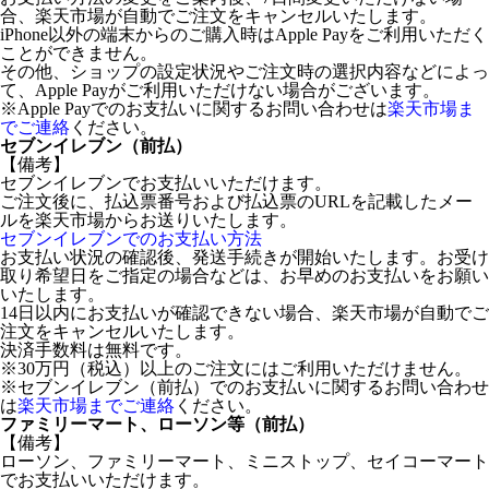
合、楽天市場が自動でご注文をキャンセルいたします。
iPhone以外の端末からのご購入時はApple Payをご利用いただく
ことができません。
その他、ショップの設定状況やご注文時の選択内容などによっ
て、Apple Payがご利用いただけない場合がございます。
※Apple Payでのお支払いに関するお問い合わせは
楽天市場ま
でご連絡
ください。
セブンイレブン（前払）
【備考】
セブンイレブンでお支払いいただけます。
ご注文後に、払込票番号および払込票のURLを記載したメー
ルを楽天市場からお送りいたします。
セブンイレブンでのお支払い方法
お支払い状況の確認後、発送手続きが開始いたします。お受け
取り希望日をご指定の場合などは、お早めのお支払いをお願い
いたします。
14日以内にお支払いが確認できない場合、楽天市場が自動でご
注文をキャンセルいたします。
決済手数料は無料です。
※30万円（税込）以上のご注文にはご利用いただけません。
※セブンイレブン（前払）でのお支払いに関するお問い合わせ
は
楽天市場までご連絡
ください。
ファミリーマート、ローソン等（前払）
【備考】
ローソン、ファミリーマート、ミニストップ、セイコーマート
でお支払いいただけます。