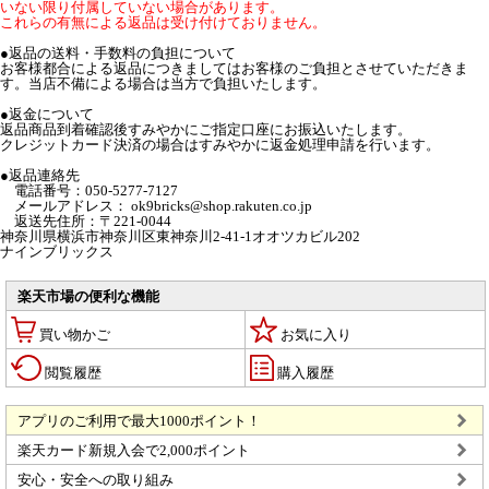
いない限り付属していない場合があります。
これらの有無による返品は受け付けておりません。
●返品の送料・手数料の負担について
お客様都合による返品につきましてはお客様のご負担とさせていただきま
す。当店不備による場合は当方で負担いたします。
●返金について
返品商品到着確認後すみやかにご指定口座にお振込いたします。
クレジットカード決済の場合はすみやかに返金処理申請を行います。
●返品連絡先
電話番号：050-5277-7127
メールアドレス： ok9bricks@shop.rakuten.co.jp
返送先住所：〒221-0044
神奈川県横浜市神奈川区東神奈川2-41-1オオツカビル202
ナインブリックス
楽天市場の便利な機能
買い物かご
お気に入り
閲覧履歴
購入履歴
アプリのご利用で最大1000ポイント！
楽天カード新規入会で2,000ポイント
安心・安全への取り組み