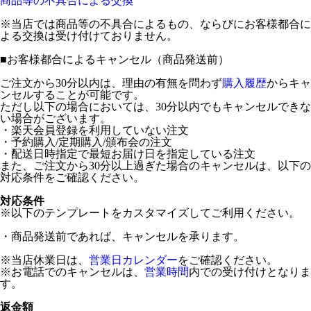
商品等の不具合による交換
※当店では商品等の不具合によるもの、ならびにお客様都合に
よる交換は受け付けておりません。
■
お客様都合によるキャンセル（商品発送前）
ご注文から30分以内は、理由の有無を問わず
購入履歴
からキャ
ンセルすることが可能です。
ただし以下の場合においては、30分以内でもキャンセルできな
い場合がございます。
・楽天会員登録を利用していない注文
・予約購入/定期購入/頒布会の注文
・配送日時指定で最短お届け日を指定している注文
また、ご注文から30分以上過ぎた場合のキャンセルは、以下の
対応条件をご確認ください。
対応条件
※以下のテンプレートをカスタマイズしてご利用ください。
・商品発送前であれば、キャンセルを承ります。
※当店休業日は、
営業日カレンダー
をご確認ください。
※お電話でのキャンセルは、
営業時間
内での受け付けとなりま
す。
返金額