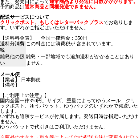
また、発売日によって
通常商品より発送に日数がかかります。
予約商品は
通常商品と同梱発送できません。
配送サービスについて
クリックポスト、もしくはレターパックプラス
でお送りしま
す。いずれかご指定はいただけません。
【送料料金表】
全国一律料金：350円
送料分消費
この料金には消費税が 含まれています。
税
離島他の扱
離島・一部地域でも追加送料がかかることはあり
い
ません。
メール便
【業者】 日本郵便
【備考】
【ご利用上の注意」】
国内全国一律350円。サイズ、重量によってゆうメール、クリ
ックポスト、ゆうパケット、ゆうパックのいずれかで発送いた
します。
いずれも追跡サービスが付属します。発送日時は指定いただけ
ません。
ゆうパケットで代引きはご利用いただけません。
※商品の大きさ・重さ等によって他の配送方法に変更させてい