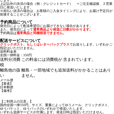
します。
上記以外の決済の場合（例：クレジットカード） ⇒ご注文確認後、２営業
日に発送いたします。
※前払い決済の場合は、お客様のご入金タイミングにより、お届け予定日が
前後することがございます。
予約商品について
発売日によって配送希望日にお届けできない場合があります。
また、発売日によって
通常商品より発送に日数がかかります。
予約商品は
通常商品と同梱発送できません。
配送サービスについて
クリックポスト、もしくはレターパックプラス
でお送りします。いずれかご
指定はいただけません。
送料料金表
全国一律料金：350円
送料分消費
この料金には消費税が 含まれています。
税
離島他の扱
離島・一部地域でも追加送料がかかることはあり
い
ません。
メール便
【業者】
日本郵便
【備考】
【ご利用上の注意」】
国内全国一律350円。サイズ、重量によってゆうメール、クリックポスト、
ゆうパケット、ゆうパックのいずれかで発送いたします。
いずれも追跡サービスが付属します。発送日時は指定いただけません。