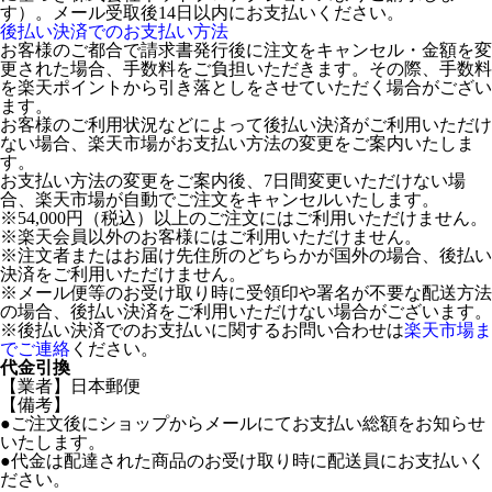
す）。メール受取後14日以内にお支払いください。
後払い決済でのお支払い方法
お客様のご都合で請求書発行後に注文をキャンセル・金額を変
更された場合、手数料をご負担いただきます。その際、手数料
を楽天ポイントから引き落としをさせていただく場合がござい
ます。
お客様のご利用状況などによって後払い決済がご利用いただけ
ない場合、楽天市場がお支払い方法の変更をご案内いたしま
す。
お支払い方法の変更をご案内後、7日間変更いただけない場
合、楽天市場が自動でご注文をキャンセルいたします。
※54,000円（税込）以上のご注文にはご利用いただけません。
※楽天会員以外のお客様にはご利用いただけません。
※注文者またはお届け先住所のどちらかが国外の場合、後払い
決済をご利用いただけません。
※メール便等のお受け取り時に受領印や署名が不要な配送方法
の場合、後払い決済をご利用いただけない場合がございます。
※後払い決済でのお支払いに関するお問い合わせは
楽天市場ま
でご連絡
ください。
代金引換
【業者】日本郵便
【備考】
●ご注文後にショップからメールにてお支払い総額をお知らせ
いたします。
●代金は配達された商品のお受け取り時に配送員にお支払いく
ださい。