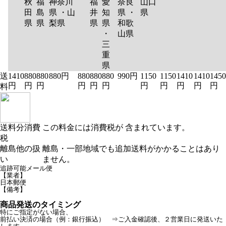
秋
福
神奈川
福
愛
奈良
山口
田
島
県 ・山
井
知
県 ・
県
県
県
梨県
県
県
和歌
・
山県
三
重
県
送
1410
880
880
880円
880
880
880
990円
1150
1150
1410
1410
1450
円
円
円
円
円
円
円
円
円
円
円
料
送料分消費
この料金には消費税が 含まれています。
税
離島他の扱
離島・一部地域でも追加送料がかかることはあり
い
ません。
追跡可能メール便
【業者】
日本郵便
【備考】
商品発送のタイミング
特にご指定がない場合、
前払い決済の場合（例：銀行振込） ⇒ご入金確認後、２営業日に発送いた