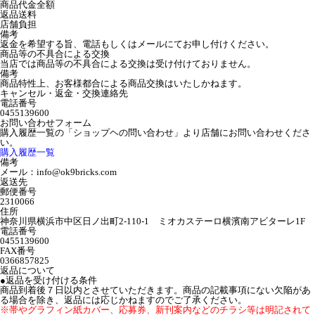
商品代金全額
返品送料
店舗負担
備考
返金を希望する旨、電話もしくはメールにてお申し付けください。
商品等の不具合による交換
当店では商品等の不具合による交換は受け付けておりません。
備考
商品特性上、お客様都合による商品交換はいたしかねます。
キャンセル・返金・交換連絡先
電話番号
0455139600
お問い合わせフォーム
購入履歴一覧の「ショップヘの問い合わせ」より店舗にお問い合わせくださ
い。
購入履歴一覧
備考
メール：info@ok9bricks.com
返送先
郵便番号
2310066
住所
神奈川県横浜市中区日ノ出町2-110-1 ミオカステーロ横濱南アビターレ1F
電話番号
0455139600
FAX番号
0366857825
返品について
●返品を受け付ける条件
商品到着後７日以内とさせていただきます。商品の記載事項にない欠陥があ
る場合を除き、返品には応じかねますのでご了承ください。
※帯やグラフィン紙カバー、応募券、新刊案内などのチラシ等は明記されて