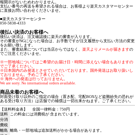
報開示がないためわかりません。
支払い番号の再送を希望される場合は、お客様より楽天カスタマーセンター
に直接お問い合わせくださいませ。
■楽天カスタマーセンター
050-5838-4333
後払い決済のお客様へ
後払い決済は、注文確認後に楽天の審査が入ります。
その審査がNGになった場合は、お手数ですが注文履歴から支払い方法の変更
をお願い致します。
また、審査結果については当店からではなく、
楽天よりメールが届きます
の
でご注意くださいませ。
※一部地域についてはご希望のお届け日・時間に添えない場合もありますの
でご了承ください。
※日本国内のみ発送とさせていただいております。国外発送はお取り扱いし
ておりません。予めご了承ください。
※ 海外への発送は行っておりません。
We are sorry. No international orders available.
商品未着のお客様へ
対面受け取り以外のご指定の場合（置き配、宅配BOXなど盗難紛失の恐れが
ある受け取り方法）は店舗での補償は一切出来かねます。ご了承ください。
【送料料金表】
全国一律料金：750円
送料
この料金には消費税が 含まれています。
分消
費税
離島
離島・一部地域は追加送料がかかる場合があります。