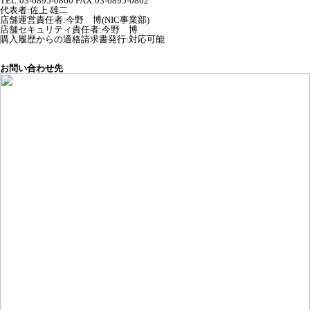
TEL:03-6895-0860 FAX:03-6895-0862
代表者
:
佐上 雄二
店舗運営責任者
:
今野 博(NIC事業部)
店舗セキュリティ責任者
:
今野 博
購入履歴からの適格請求書発行:対応可能
お問い合わせ先