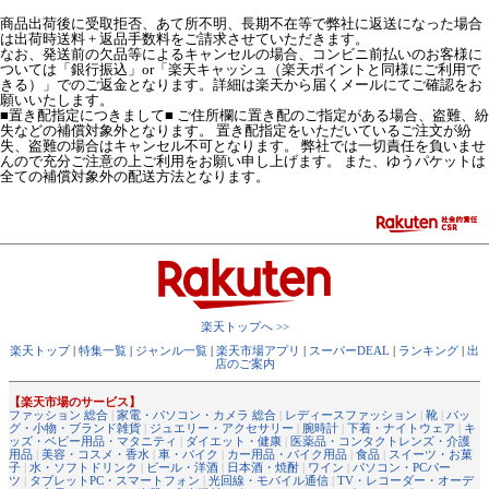
商品出荷後に受取拒否、あて所不明、長期不在等で弊社に返送になった場合
は出荷時送料 + 返品手数料をご請求させていただきます。
なお、発送前の欠品等によるキャンセルの場合、コンビニ前払いのお客様に
ついては「銀行振込」or「楽天キャッシュ（楽天ポイントと同様にご利用で
きる）」でのご返金となります。詳細は楽天から届くメールにてご確認をお
願いいたします。
■置き配指定につきまして■ ご住所欄に置き配のご指定がある場合、盗難、紛
失などの補償対象外となります。 置き配指定をいただいているご注文が紛
失、盗難の場合はキャンセル不可となります。 弊社では一切責任を負いませ
んので充分ご注意の上ご利用をお願い申し上げます。 また、ゆうパケットは
全ての補償対象外の配送方法となります。
楽天トップへ >>
楽天トップ
|
特集一覧
|
ジャンル一覧
|
楽天市場アプリ
|
スーパーDEAL
|
ランキング
|
出
店のご案内
【楽天市場のサービス】
ファッション 総合
|
家電・パソコン・カメラ 総合
|
レディースファッション
|
靴
|
バッ
グ・小物・ブランド雑貨
|
ジュエリー・アクセサリー
|
腕時計
|
下着・ナイトウェア
|
キ
ッズ・ベビー用品・マタニティ
|
ダイエット・健康
|
医薬品・コンタクトレンズ・介護
用品
|
美容・コスメ・香水
|
車・バイク
|
カー用品・バイク用品
|
食品
|
スイーツ・お菓
子
|
水・ソフトドリンク
|
ビール・洋酒
|
日本酒・焼酎
|
ワイン
|
パソコン・PCパー
ツ
|
タブレットPC・スマートフォン
|
光回線・モバイル通信
|
TV・レコーダー・オーデ