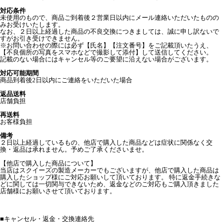
対応条件
未使用のもので、商品ご到着後２営業日以内にメール連絡いただいたものの
みお受けいたします。
なお、２日以上経過した商品の不良交換につきましては、誠に申し訳ないで
すがお引き受けできません。
※お問い合わせの際には必ず【氏名】【注文番号】をご記載頂いたうえ、
【不良個所の写真をスマホなどで撮影して添付】して送信してください。
記載のない場合にはキャンセル等のご要望に沿えない場合がございます。
対応可能期間
商品到着後2日以内にご連絡をいただいた場合
返品送料
店舗負担
再送料
お客様負担
備考
２日以上経過しているもの、他店で購入した商品などは症状に関係なく交
換・返品は承れません。予めご了承くださいませ。
【他店で購入した商品について】
当店はスクイーズの製造メーカーでもございますが、他店で購入した商品は
購入したショップ様にご対応お願いして頂いております。 特に返金手続きな
どに関しては一切関与できないため、返金などのご対応もご購入頂きました
店舗様にお願いさせて頂いております。
■
キャンセル・返金・交換連絡先