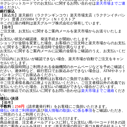
※クレジットカードでのお支払いに関するお問い合わせは
楽天市場までご連
絡
ください。
銀行振込
【振込先】楽天銀行（ラクテンギンコウ）楽天市場支店（ラクテンイチバシ
テン） 普通 2355984 ラクテン（ＮＩＣストア
※この口座の権利は楽天グループ株式会社が保有しています。
【備考】
ご注文後、お支払いに関するご案内メールを楽天市場からお送りいたしま
す。
お支払い状況の確認後、発送手続きが開始いたします。
ショップが金額を変更した場合、お客様のご注文時と楽天市場からのお支払
いに関するご案内メール送信時で金額が異なります。
お支払いに関するご案内メールに記載の金額をご確認のうえ、お支払いくだ
さい。
7日以内にお支払いが確認できない場合、楽天市場が自動でご注文をキャン
セルいたします。
振込の取扱時間はご利用される金融機関のホームページなどを予めご確認く
ださい。連休時など、銀行窓口でお振込みができない場合は、ATMやネット
バンキングにてお振込みください。
誠に勝手ながら、振込手数料はお客様のご負担でお願いいたします。
※ご注文者様名義の口座よりお支払いください。ご注文者様以外の名義でお
支払いいただいた場合、お支払いの確認ができない場合がございます。
※銀行振込でのお支払いに関するお問い合わせは
楽天市場までご連絡
くださ
い。
後払い決済
【備考】
手数料：
250円
（請求書発行料）をお客様にご負担いただきます。
後払い決済ご利用規約
及び
個人情報の取扱いに係る事項
をご確認いただき、
ご同意のうえご利用ください。
各コンビニまたは銀行でお支払いいただけます。
商品発送後、注文者メールアドレスに対してお支払い用バーコード付きの請
求のご案内メールを送付します（楽天市場の指示に基づき株式会社ネットプ