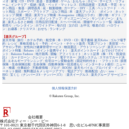
ィオ
|
家電
|
CD・DVD
|
楽器・音楽機材
|
ゲーム
|
おもちゃ
|
ホビー
|
サービス・リフォ
ーム
|
インテリア・収納
|
寝具・ベッド・マットレス
|
日用品雑貨・文房具・手芸
|
キッ
チン用品・食器・調理器具
|
花・観葉植物
|
ガーデン・DIY・工具
|
ペットフード ・ ペ
ット用品
|
スポーツ・アウトドア
|
ゴルフ用品
|
本
（
楽天ブックス
） |
ポイント
|
ネット
ショップ 開業・開店
|
楽天ウェブ検索
|
R-magazine（雑誌コラボ）
|
贈り物・ギフト
|
フ
ァッション公式ブランド
|
ポイントアップ
|
ディズニーゾーン
|
サンリオゾーン
|
まち
楽
|
楽天ふるさと納税
|
日用品翌日配達
|
スーパーDEAL
|
開催中イベント一覧
|
福袋＆
初売り
|
バレンタイン
|
ホワイトデー
|
母の日
|
父の日
|
お中元
|
敬老の日
|
ハロウィ
ン
|
お歳暮
|
クリスマス
|
おせち
|
ランキング
【楽天グループ】
楽天市場
|
旅行・ホテル予約・航空券
|
本・DVD・CD
|
電子書籍 楽天Kobo
|
ゴルフ場予
約
|
レシピ
|
車検見積もり・予約
|
イベント・チケット販売
|
写真プリント
|
美容室・ヘ
アサロン予約
|
女性向け健康管理サービス
|
物流委託・アウトソーシング
|
楽天スーパー
ポイント特集
|
Rebates（ポイント提携サイト）
|
楽天ポイントカード
|
おでかけでポイ
ント
|
Rakuten Fashion
|
地方競馬
|
競輪
|
アフィリエイト
|
ネット証券（株・FX・投資信
託）
|
カードローン
|
クレジットカード
|
電子マネー
|
決済システム
|
スマホでカード決
済
|
エネルギープランニング
|
住宅ローン変動金利（固定特約付き）・フラット35
|
損害
保険・生命保険比較
|
生命保険
|
自動車保険一括見積もり
|
インターネット銀行
|
ニュー
ス・検索
|
仕事紹介
|
不動産情報
|
ブログ
|
ROOM
|
楽天モバイル
|
プロバイダ・インタ
ーネット接続
|
無料通話＆メッセージアプリ
|
電話アプリ
|
動画配信
|
占い
|
toto・
BIG
|
宝くじ（ナンバーズ4・ナンバーズ3）
|
楽天イーグルス
|
楽天グループ サービス一
覧
個人情報保護方針
© Rakuten Group, Inc.
会社概要
株式会社ティー・シー・ピー
〒101-0021 東京都千代田区外神田6-1-8 思い出ビル4FNIC事業部