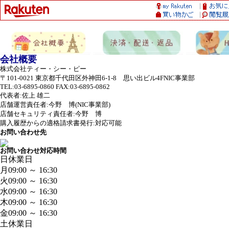
会社概要
株式会社ティー・シー・ピー
〒101-0021 東京都千代田区外神田6-1-8 思い出ビル4FNIC事業部
TEL:03-6895-0860 FAX:03-6895-0862
代表者:佐上 雄二
店舗運営責任者:今野 博(NIC事業部)
店舗セキュリティ責任者:今野 博
購入履歴からの適格請求書発行:対応可能
お問い合わせ先
お問い合わせ対応時間
日
休業日
月
09:00 ～ 16:30
火
09:00 ～ 16:30
水
09:00 ～ 16:30
木
09:00 ～ 16:30
金
09:00 ～ 16:30
土
休業日