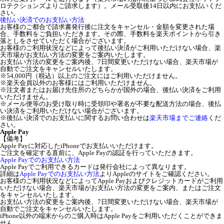
ロテクションズよりご請求します）。メール受取後14日以内にお支払いくだ
さい。
後払い決済でのお支払い方法
お客様のご都合で請求書発行後に注文をキャンセル・金額を変更された場
合、手数料をご負担いただきます。その際、手数料を楽天ポイントから引き
落としをさせていただく場合がございます。
お客様のご利用状況などによって後払い決済がご利用いただけない場合、楽
天市場がお支払い方法の変更をご案内いたします。
お支払い方法の変更をご案内後、7日間変更いただけない場合、楽天市場が
自動でご注文をキャンセルいたします。
※54,000円（税込）以上のご注文にはご利用いただけません。
※楽天会員以外のお客様にはご利用いただけません。
※注文者またはお届け先住所のどちらかが国外の場合、後払い決済をご利用
いただけません。
※メール便等のお受け取り時に受領印や署名が不要な配送方法の場合、後払
い決済をご利用いただけない場合がございます。
※後払い決済でのお支払いに関するお問い合わせは
楽天市場までご連絡
くだ
さい。
Apple Pay
【備考】
Apple Payに対応したiPhoneでお支払いいただけます。
ご注文を確定する直前に、Apple Payの認証を行っていただきます。
Apple Payでのお支払い方法
Apple Payでご利用できるカードは発行会社によって異なります。
詳細は
Apple Payでのお支払い方法
よりAppleのサイトをご確認ください。
お客様のご利用状況などによってApple Payおよびクレジットカードがご利用
いただけない場合、楽天市場がお支払い方法の変更をご案内、またはご注文
をキャンセルいたします。
お支払い方法の変更をご案内後、7日間変更いただけない場合、楽天市場が
自動でご注文をキャンセルいたします。
iPhone以外の端末からのご購入時はApple Payをご利用いただくことができま
せん。