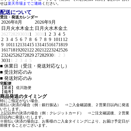
せは
楽天市場までご連絡
ください。
配送について
受注・発送カレンダー
2026年8月
2026年9月
日
月
火
水
木
金
土
日
月
火
水
木
金
土
26
27
28
29
30
31
1
30
31
1
2
3
4
5
2
3
4
5
6
7
8
6
7
8
9
10
11
12
9
10
11
12
13
14
15
13
14
15
16
17
18
19
16
17
18
19
20
21
22
20
21
22
23
24
25
26
23
24
25
26
27
28
29
27
28
29
30
1
2
3
30
31
1
2
3
4
5
■
休業日（受注・発送対応なし）
■
受注対応のみ
■
発送対応のみ
宅配便
【業者】 佐川急便
【備考】
商品発送のタイミング
特にご指定がない場合、
前払い決済の場合（例：銀行振込） ⇒ご入金確認後、２営業日以内に発送
いたします。
上記以外の決済の場合（例：クレジットカード） ⇒ご注文確認後、２営業
日以内に発送いたします。
※前払い決済の場合は、お客様のご入金タイミングにより、お届け予定日が
前後することがございます。