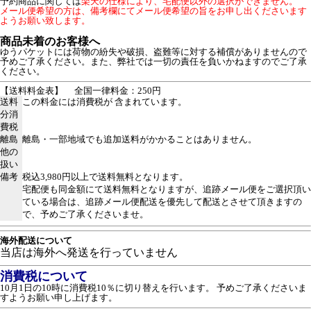
予約商品に関しては
楽天の仕様により、宅配便以外の選択ができません。
メール便希望の方は、備考欄にてメール便希望の旨をお申し出くださいます
ようお願い致します。
商品未着のお客様へ
ゆうパケットには荷物の紛失や破損、盗難等に対する補償がありませんので
予めご了承ください。また、弊社では一切の責任を負いかねますのでご了承
ください。
【送料料金表】
全国一律料金：250円
送料
この料金には消費税が 含まれています。
分消
費税
離島
離島・一部地域でも追加送料がかかることはありません。
他の
扱い
備考
税込3,980円以上で送料無料となります。
宅配便も同金額にて送料無料となりますが、追跡メール便をご選択頂い
ている場合は、追跡メール便配送を優先して配送とさせて頂きますの
で、予めご了承くださいませ。
海外配送について
当店は海外へ発送を行っていません
消費税について
10月1日の10時に消費税10％に切り替えを行います。 予めご了承くださいま
すようお願い申し上げます。