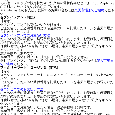
その他、ショップの設定状況やご注文時の選択内容などによって、Apple Pay
がご利用いただけない場合がございます。
※Apple Payでのお支払いに関するお問い合わせは
楽天市場までご連絡
くださ
い。
セブンイレブン（前払）
【備考】
セブンイレブンでお支払いいただけます。
ご注文後に、払込票番号および払込票のURLを記載したメールを楽天市場か
らお送りいたします。
セブンイレブンでのお支払い方法
お支払い状況の確認後、発送手続きが開始いたします。お受け取り希望日を
ご指定の場合などは、お早めのお支払いをお願いいたします。
7日以内にお支払いが確認できない場合、楽天市場が自動でご注文をキャン
セルいたします。
決済手数料は無料です。
※30万円（税込）以上のご注文にはご利用いただけません。
※セブンイレブン（前払）でのお支払いに関するお問い合わせは
楽天市場ま
でご連絡
ください。
ファミリーマート、ローソン等（前払）
【備考】
ローソン、ファミリーマート、ミニストップ、セイコーマートでお支払いい
ただけます。
ご注文後に、お支払い受付番号を記載したメールを楽天市場からお送りいた
します。
各コンビニでのお支払い方法
お支払い状況の確認後、発送手続きが開始いたします。お受け取り希望日を
ご指定の場合などは、お早めのお支払いをお願いいたします。
7日以内にお支払いが確認できない場合、楽天市場が自動でご注文をキャン
セルいたします。
各コンビニでお支払いいただく場合、決済手数料は無料です。
※30万円（税込）以上のご注文にはご利用いただけません。
※ファミリーマート、ローソン等（前払）でのお支払いに関するお問い合わ