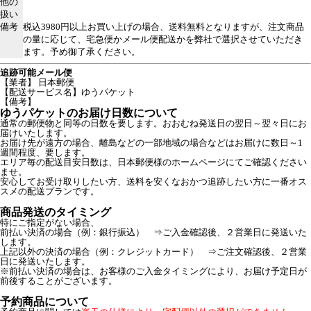
他の
扱い
備考
税込3980円以上お買い上げの場合、送料無料となりますが、注文商品
の量に応じて、宅急便かメール便配送かを弊社で選択させていただき
ます。予め御了承ください。
追跡可能メール便
【業者】 日本郵便
【配送サービス名】ゆうパケット
【備考】
ゆうパケットのお届け日数について
通常の郵便物と同等の日数を要します。おおむね発送日の翌日～翌々日にお
届けいたします。
お届け先が遠方の場合、離島などの一部地域の場合などはお届けに数日～1
週間程度、要します。
エリア毎の配送目安日数は、日本郵便様のホームページにてご確認ください
ませ。
安心してお受け取りしたい方、送料を安くなおかつ追跡したい方に一番オス
スメの配送プランです。
商品発送のタイミング
特にご指定がない場合、
前払い決済の場合（例：銀行振込） ⇒ご入金確認後、２営業日に発送いた
します。
上記以外の決済の場合（例：クレジットカード） ⇒ご注文確認後、２営業
日に発送いたします。
※前払い決済の場合は、お客様のご入金タイミングにより、お届け予定日が
前後することがございます。
予約商品について