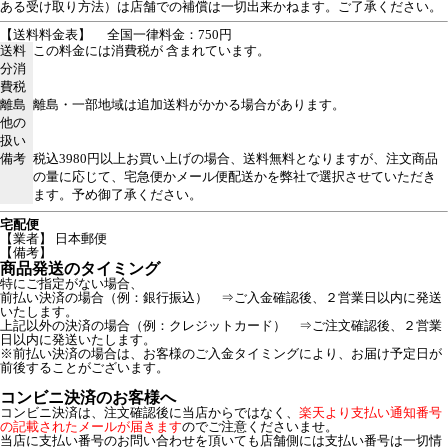
ある受け取り方法）は店舗での補償は一切出来かねます。ご了承ください。
【送料料金表】
全国一律料金：750円
送料
この料金には消費税が 含まれています。
分消
費税
離島
離島・一部地域は追加送料がかかる場合があります。
他の
扱い
備考
税込3980円以上お買い上げの場合、送料無料となりますが、注文商品
の量に応じて、宅急便かメール便配送かを弊社で選択させていただき
ます。予め御了承ください。
宅配便
【業者】 日本郵便
【備考】
商品発送のタイミング
特にご指定がない場合、
前払い決済の場合（例：銀行振込） ⇒ご入金確認後、２営業日以内に発送
いたします。
上記以外の決済の場合（例：クレジットカード） ⇒ご注文確認後、２営業
日以内に発送いたします。
※前払い決済の場合は、お客様のご入金タイミングにより、お届け予定日が
前後することがございます。
コンビニ決済のお客様へ
コンビニ決済は、注文確認後に当店からではなく、
楽天より支払い通知番号
の記載されたメールが届きます
のでご注意くださいませ。
当店に支払い番号のお問い合わせを頂いても店舗側には支払い番号は一切情