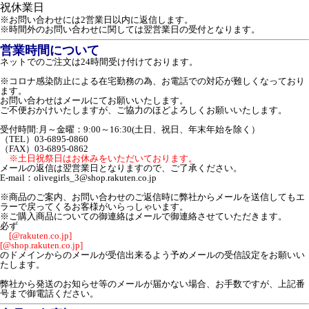
祝
休業日
※お問い合わせには2営業日以内に返信します。
※時間外のお問い合わせに関しては翌営業日の受付となります。
営業時間について
ネットでのご注文は24時間受け付けております。
※コロナ感染防止による在宅勤務の為、お電話での対応が難しくなっており
ます。
お問い合わせはメールにてお願いいたします。
ご不便おかけいたしますが、ご協力のほどよろしくお願いいたします。
受付時間:月～金曜：9:00～16:30(土日、祝日、年末年始を除く）
（TEL）03-6895-0860
（FAX）03-6895-0862
※土日祝祭日はお休みをいただいております。
メールの返信は翌営業日となりますので、ご了承ください。
E-mail：olivegirls_3@shop.rakuten.co.jp
※商品のご案内、お問い合わせのご返信時に弊社からメールを送信してもエ
ラーで戻ってくるお客様がいらっしゃいます。
※ご購入商品についての御連絡はメールで御連絡させていただきます。
必ず
[@rakuten.co.jp]
[@shop.rakuten.co.jp]
のドメインからのメールが受信出来るよう予めメールの受信設定をお願いい
たします。
弊社から発送のお知らせ等のメールが届かない場合、お手数ですが、上記番
号まで御電話ください。