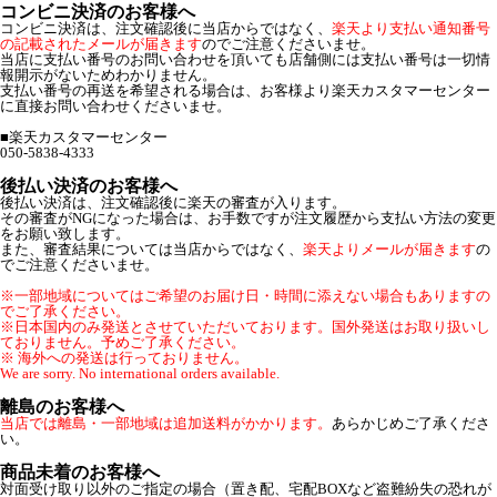
コンビニ決済のお客様へ
コンビニ決済は、注文確認後に当店からではなく、
楽天より支払い通知番号
の記載されたメールが届きます
のでご注意くださいませ。
当店に支払い番号のお問い合わせを頂いても店舗側には支払い番号は一切情
報開示がないためわかりません。
支払い番号の再送を希望される場合は、お客様より楽天カスタマーセンター
に直接お問い合わせくださいませ。
■楽天カスタマーセンター
050-5838-4333
後払い決済のお客様へ
後払い決済は、注文確認後に楽天の審査が入ります。
その審査がNGになった場合は、お手数ですが注文履歴から支払い方法の変更
をお願い致します。
また、審査結果については当店からではなく、
楽天よりメールが届きます
の
でご注意くださいませ。
※一部地域についてはご希望のお届け日・時間に添えない場合もありますの
でご了承ください。
※日本国内のみ発送とさせていただいております。国外発送はお取り扱いし
ておりません。予めご了承ください。
※ 海外への発送は行っておりません。
We are sorry. No international orders available.
離島のお客様へ
当店では離島・一部地域は追加送料がかかります。
あらかじめご了承くださ
い。
商品未着のお客様へ
対面受け取り以外のご指定の場合（置き配、宅配BOXなど盗難紛失の恐れが