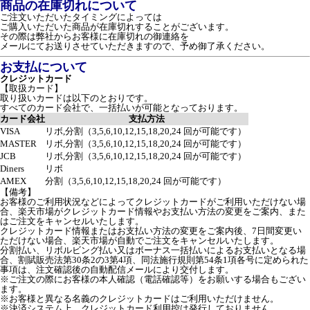
商品の在庫切れについて
ご注文いただいたタイミングによっては
ご購入いただいた商品が在庫切れすることがございます。
その際は弊社からお客様に在庫切れの御連絡を
メールにてお送りさせていただきますので、予め御了承ください。
お支払について
クレジットカード
【取扱カード】
取り扱いカードは以下のとおりです。
すべてのカード会社で、一括払いが可能となっております。
カード会社
支払方法
VISA
リボ,分割（3,5,6,10,12,15,18,20,24 回が可能です）
MASTER
リボ,分割（3,5,6,10,12,15,18,20,24 回が可能です）
JCB
リボ,分割（3,5,6,10,12,15,18,20,24 回が可能です）
Diners
リボ
AMEX
分割（3,5,6,10,12,15,18,20,24 回が可能です）
【備考】
お客様のご利用状況などによってクレジットカードがご利用いただけない場
合、楽天市場がクレジットカード情報やお支払い方法の変更をご案内、また
はご注文をキャンセルいたします。
クレジットカード情報またはお支払い方法の変更をご案内後、7日間変更い
ただけない場合、楽天市場が自動でご注文をキャンセルいたします。
分割払い、リボルビング払い又はボーナス一括払いによるお支払いとなる場
合、割賦販売法第30条2の3第4項、同法施行規則第54条1項各号に定められた
事項は、注文確認後の自動配信メールにより交付します。
※ご注文の際にお客様の本人確認（電話確認等）をお願いする場合もござい
ます。
※お客様と異なる名義のクレジットカードはご利用いただけません。
※決済システム上、クレジットカード利用控は発行しておりません。