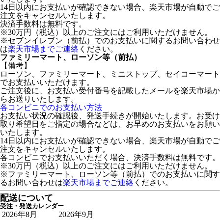
14日以内にお支払いが確認できない場合、楽天市場が自動でご
注文をキャンセルいたします。
決済手数料は無料です。
※30万円（税込）以上のご注文にはご利用いただけません。
※セブンイレブン（前払）でのお支払いに関するお問い合わせ
は
楽天市場までご連絡
ください。
ファミリーマート、ローソン等（前払）
【備考】
ローソン、ファミリーマート、ミニストップ、セイコーマート
でお支払いいただけます。
ご注文後に、お支払い受付番号を記載したメールを楽天市場か
らお送りいたします。
各コンビニでのお支払い方法
お支払い状況の確認後、発送手続きが開始いたします。お受け
取り希望日をご指定の場合などは、お早めのお支払いをお願い
いたします。
14日以内にお支払いが確認できない場合、楽天市場が自動でご
注文をキャンセルいたします。
各コンビニでお支払いいただく場合、決済手数料は無料です。
※30万円（税込）以上のご注文にはご利用いただけません。
※ファミリーマート、ローソン等（前払）でのお支払いに関す
るお問い合わせは
楽天市場までご連絡
ください。
配送について
受注・発送カレンダー
2026年8月
2026年9月