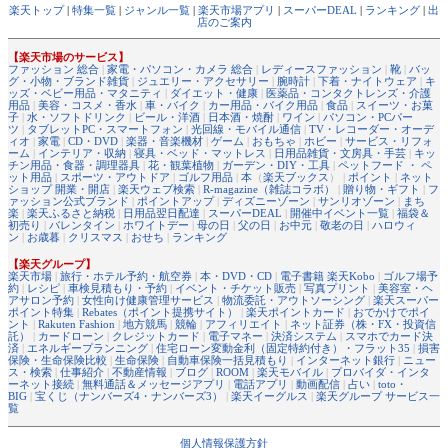
楽天トップ
|
特集一覧
|
ジャンル一覧
|
楽天市場アプリ
|
スーパーDEAL
|
ランキング
|
出
店のご案内
【楽天市場のサービス】
ファッション 総合
|
家電・パソコン・カメラ 総合
|
レディースファッション
|
靴
|
バッ
グ・小物・ブランド雑貨
|
ジュエリー・アクセサリー
|
腕時計
|
下着・ナイトウェア
|
キ
ッズ・ベビー用品・マタニティ
|
ダイエット・健康
|
医薬品・コンタクトレンズ・介護
用品
|
美容・コスメ・香水
|
車・バイク
|
カー用品・バイク用品
|
食品
|
スイーツ・お菓
子
|
水・ソフトドリンク
|
ビール・洋酒
|
日本酒・焼酎
|
ワイン
|
パソコン・PCパー
ツ
|
タブレットPC・スマートフォン
|
光回線・モバイル通信
|
TV・レコーダー・オーデ
ィオ
|
家電
|
CD・DVD
|
楽器・音楽機材
|
ゲーム
|
おもちゃ
|
ホビー
|
サービス・リフォ
ーム
|
インテリア・収納
|
寝具・ベッド・マットレス
|
日用品雑貨・文房具・手芸
|
キッ
チン用品・食器・調理器具
|
花・観葉植物
|
ガーデン・DIY・工具
|
ペットフード ・ ペ
ット用品
|
スポーツ・アウトドア
|
ゴルフ用品
|
本
（
楽天ブックス
） |
ポイント
|
ネット
ショップ 開業・開店
|
楽天ウェブ検索
|
R-magazine（雑誌コラボ）
|
贈り物・ギフト
|
フ
ァッション公式ブランド
|
ポイントアップ
|
ディズニーゾーン
|
サンリオゾーン
|
まち
楽
|
楽天ふるさと納税
|
日用品翌日配達
|
スーパーDEAL
|
開催中イベント一覧
|
福袋＆
初売り
|
バレンタイン
|
ホワイトデー
|
母の日
|
父の日
|
お中元
|
敬老の日
|
ハロウィ
ン
|
お歳暮
|
クリスマス
|
おせち
|
ランキング
【楽天グループ】
楽天市場
|
旅行・ホテル予約・航空券
|
本・DVD・CD
|
電子書籍 楽天Kobo
|
ゴルフ場予
約
|
レシピ
|
車検見積もり・予約
|
イベント・チケット販売
|
写真プリント
|
美容室・ヘ
アサロン予約
|
女性向け健康管理サービス
|
物流委託・アウトソーシング
|
楽天スーパー
ポイント特集
|
Rebates（ポイント提携サイト）
|
楽天ポイントカード
|
おでかけでポイ
ント
|
Rakuten Fashion
|
地方競馬
|
競輪
|
アフィリエイト
|
ネット証券（株・FX・投資信
託）
|
カードローン
|
クレジットカード
|
電子マネー
|
決済システム
|
スマホでカード決
済
|
エネルギープランニング
|
住宅ローン変動金利（固定特約付き）・フラット35
|
損害
保険・生命保険比較
|
生命保険
|
自動車保険一括見積もり
|
インターネット銀行
|
ニュー
ス・検索
|
仕事紹介
|
不動産情報
|
ブログ
|
ROOM
|
楽天モバイル
|
プロバイダ・インタ
ーネット接続
|
無料通話＆メッセージアプリ
|
電話アプリ
|
動画配信
|
占い
|
toto・
BIG
|
宝くじ（ナンバーズ4・ナンバーズ3）
|
楽天イーグルス
|
楽天グループ サービス一
覧
個人情報保護方針