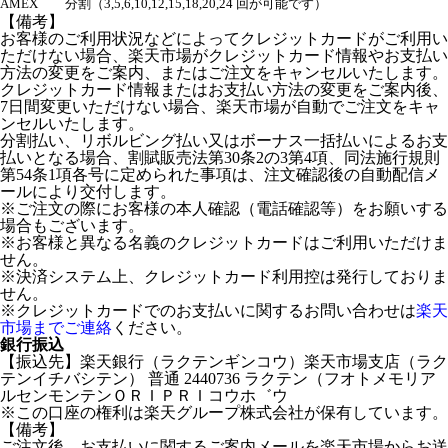
AMEX
分割（3,5,6,10,12,15,18,20,24 回が可能です）
【備考】
お客様のご利用状況などによってクレジットカードがご利用い
ただけない場合、楽天市場がクレジットカード情報やお支払い
方法の変更をご案内、またはご注文をキャンセルいたします。
クレジットカード情報またはお支払い方法の変更をご案内後、
7日間変更いただけない場合、楽天市場が自動でご注文をキャ
ンセルいたします。
分割払い、リボルビング払い又はボーナス一括払いによるお支
払いとなる場合、割賦販売法第30条2の3第4項、同法施行規則
第54条1項各号に定められた事項は、注文確認後の自動配信メ
ールにより交付します。
※ご注文の際にお客様の本人確認（電話確認等）をお願いする
場合もございます。
※お客様と異なる名義のクレジットカードはご利用いただけま
せん。
※決済システム上、クレジットカード利用控は発行しておりま
せん。
※クレジットカードでのお支払いに関するお問い合わせは
楽天
市場までご連絡
ください。
銀行振込
【振込先】楽天銀行（ラクテンギンコウ）楽天市場支店（ラク
テンイチバシテン） 普通 2440736 ラクテン（フオトメモリア
ルセンモンテンＯＲＩＰＲＩコウホ゛ウ
※この口座の権利は楽天グループ株式会社が保有しています。
【備考】
ご注文後、お支払いに関するご案内メールを楽天市場からお送