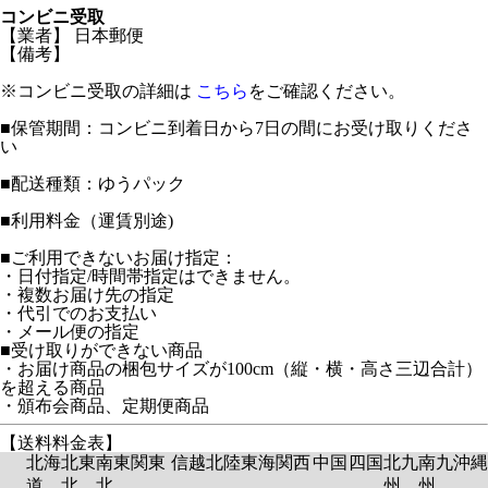
コンビニ受取
【業者】 日本郵便
【備考】
※コンビニ受取の詳細は
こちら
をご確認ください。
■保管期間：コンビニ到着日から7日の間にお受け取りくださ
い
■配送種類：ゆうパック
■利用料金（運賃別途)
■ご利用できないお届け指定：
・日付指定/時間帯指定はできません。
・複数お届け先の指定
・代引でのお支払い
・メール便の指定
■受け取りができない商品
・お届け商品の梱包サイズが100cm（縦・横・高さ三辺合計）
を超える商品
・頒布会商品、定期便商品
【送料料金表】
北海
北東
南東
関東
信越
北陸
東海
関西
中国
四国
北九
南九
沖縄
道
北
北
州
州