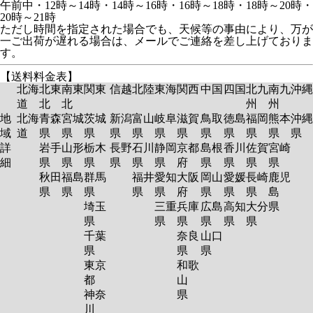
午前中・12時～14時・14時～16時・16時～18時・18時～20時・
20時～21時
ただし時間を指定された場合でも、天候等の事由により、万が
一ご出荷が遅れる場合は、メールでご連絡を差し上げておりま
す。
【送料料金表】
北海
北東
南東
関東
信越
北陸
東海
関西
中国
四国
北九
南九
沖縄
道
北
北
州
州
地
北海
青森
宮城
茨城
新潟
富山
岐阜
滋賀
鳥取
徳島
福岡
熊本
沖縄
域
道
県
県
県
県
県
県
県
県
県
県
県
県
詳
岩手
山形
栃木
長野
石川
静岡
京都
島根
香川
佐賀
宮崎
細
県
県
県
県
県
県
府
県
県
県
県
秋田
福島
群馬
福井
愛知
大阪
岡山
愛媛
長崎
鹿児
県
県
県
県
県
府
県
県
県
島
埼玉
三重
兵庫
広島
高知
大分
県
県
県
県
県
県
県
千葉
奈良
山口
県
県
県
東京
和歌
都
山
神奈
県
川