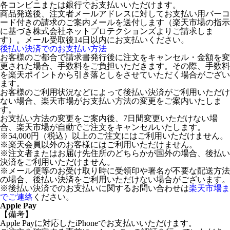
各コンビニまたは銀行でお支払いいただけます。
商品発送後、注文者メールアドレスに対してお支払い用バーコ
ード付きの請求のご案内メールを送付します（楽天市場の指示
に基づき株式会社ネットプロテクションズよりご請求しま
す）。メール受取後14日以内にお支払いください。
後払い決済でのお支払い方法
お客様のご都合で請求書発行後に注文をキャンセル・金額を変
更された場合、手数料をご負担いただきます。その際、手数料
を楽天ポイントから引き落としをさせていただく場合がござい
ます。
お客様のご利用状況などによって後払い決済がご利用いただけ
ない場合、楽天市場がお支払い方法の変更をご案内いたしま
す。
お支払い方法の変更をご案内後、7日間変更いただけない場
合、楽天市場が自動でご注文をキャンセルいたします。
※54,000円（税込）以上のご注文にはご利用いただけません。
※楽天会員以外のお客様にはご利用いただけません。
※注文者またはお届け先住所のどちらかが国外の場合、後払い
決済をご利用いただけません。
※メール便等のお受け取り時に受領印や署名が不要な配送方法
の場合、後払い決済をご利用いただけない場合がございます。
※後払い決済でのお支払いに関するお問い合わせは
楽天市場ま
でご連絡
ください。
Apple Pay
【備考】
Apple Payに対応したiPhoneでお支払いいただけます。