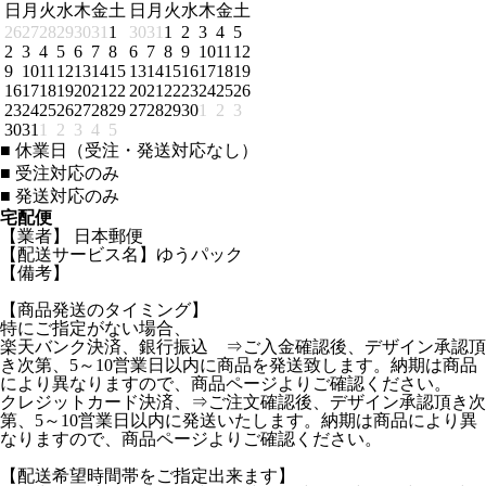
日
月
火
水
木
金
土
日
月
火
水
木
金
土
26
27
28
29
30
31
1
30
31
1
2
3
4
5
2
3
4
5
6
7
8
6
7
8
9
10
11
12
9
10
11
12
13
14
15
13
14
15
16
17
18
19
16
17
18
19
20
21
22
20
21
22
23
24
25
26
23
24
25
26
27
28
29
27
28
29
30
1
2
3
30
31
1
2
3
4
5
■
休業日（受注・発送対応なし）
■
受注対応のみ
■
発送対応のみ
宅配便
【業者】 日本郵便
【配送サービス名】ゆうパック
【備考】
【商品発送のタイミング】
特にご指定がない場合、
楽天バンク決済、銀行振込 ⇒ご入金確認後、デザイン承認頂
き次第、5～10営業日以内に商品を発送致します。納期は商品
により異なりますので、商品ページよりご確認ください。
クレジットカード決済、⇒ご注文確認後、デザイン承認頂き次
第、5～10営業日以内に発送いたします。納期は商品により異
なりますので、商品ページよりご確認ください。
【配送希望時間帯をご指定出来ます】