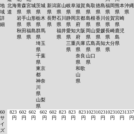
地
北海
青森
宮城
茨城
新潟
富山
岐阜
滋賀
鳥取
徳島
福岡
熊本
沖縄
域
道
県
県
県
県
県
県
県
県
県
県
県
県
詳
岩手
山形
栃木
長野
石川
静岡
京都
島根
香川
佐賀
宮崎
細
県
県
県
県
県
県
府
県
県
県
県
秋田
福島
群馬
福井
愛知
大阪
岡山
愛媛
長崎
鹿児
県
県
県
県
県
府
県
県
県
島
埼玉
三重
兵庫
広島
高知
大分
県
県
県
県
県
県
県
千葉
奈良
山口
県
県
県
東京
和歌
都
山
神奈
県
川
県
山梨
県
60
823
602
602
602
602
823
823
823
1023
1023
1023
1023
1337
サ
円
円
円
円
円
円
円
円
円
円
円
円
円
イ
ズ