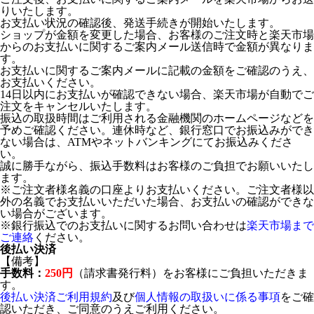
りいたします。
お支払い状況の確認後、発送手続きが開始いたします。
ショップが金額を変更した場合、お客様のご注文時と楽天市場
からのお支払いに関するご案内メール送信時で金額が異なりま
す。
お支払いに関するご案内メールに記載の金額をご確認のうえ、
お支払いください。
14日以内にお支払いが確認できない場合、楽天市場が自動でご
注文をキャンセルいたします。
振込の取扱時間はご利用される金融機関のホームページなどを
予めご確認ください。連休時など、銀行窓口でお振込みができ
ない場合は、ATMやネットバンキングにてお振込みくださ
い。
誠に勝手ながら、振込手数料はお客様のご負担でお願いいたし
ます。
※ご注文者様名義の口座よりお支払いください。ご注文者様以
外の名義でお支払いいただいた場合、お支払いの確認ができな
い場合がございます。
※銀行振込でのお支払いに関するお問い合わせは
楽天市場まで
ご連絡
ください。
後払い決済
【備考】
手数料：
250円
（請求書発行料）をお客様にご負担いただきま
す。
後払い決済ご利用規約
及び
個人情報の取扱いに係る事項
をご確
認いただき、ご同意のうえご利用ください。