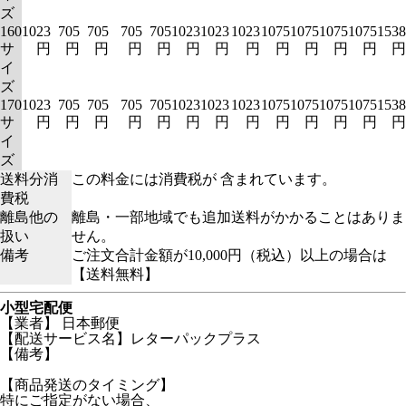
ズ
160
1023
705
705
705
705
1023
1023
1023
1075
1075
1075
1075
1538
サ
円
円
円
円
円
円
円
円
円
円
円
円
円
イ
ズ
170
1023
705
705
705
705
1023
1023
1023
1075
1075
1075
1075
1538
サ
円
円
円
円
円
円
円
円
円
円
円
円
円
イ
ズ
送料分消
この料金には消費税が 含まれています。
費税
離島他の
離島・一部地域でも追加送料がかかることはありま
扱い
せん。
備考
ご注文合計金額が10,000円（税込）以上の場合は
【送料無料】
小型宅配便
【業者】 日本郵便
【配送サービス名】レターパックプラス
【備考】
【商品発送のタイミング】
特にご指定がない場合、