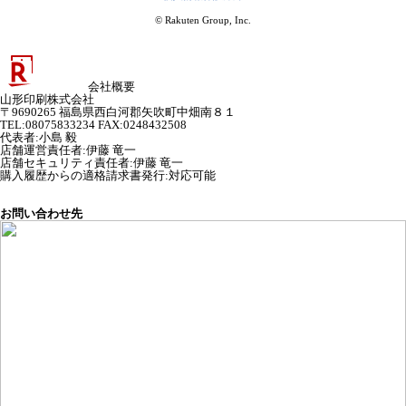
© Rakuten Group, Inc.
会社概要
山形印刷株式会社
〒9690265 福島県西白河郡矢吹町中畑南８１
TEL:08075833234 FAX:0248432508
代表者
:
小島 毅
店舗運営責任者
:
伊藤 竜一
店舗セキュリティ責任者
:
伊藤 竜一
購入履歴からの適格請求書発行:対応可能
お問い合わせ先