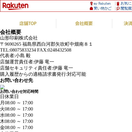
会社概要
山形印刷株式会社
〒9690265 福島県西白河郡矢吹町中畑南８１
TEL:08075833234 FAX:0248432508
代表者:小島 毅
店舗運営責任者:伊藤 竜一
店舗セキュリティ責任者:伊藤 竜一
購入履歴からの適格請求書発行:対応可能
お問い合わせ先
お問い合わせ対応時間
日
休業日
月
08:00 ～ 17:00
火
08:00 ～ 17:00
水
08:00 ～ 17:00
木
08:00 ～ 17:00
金
08:00 ～ 17:00