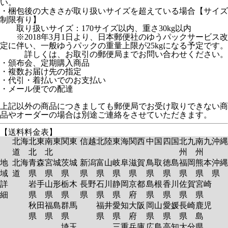
い。
・梱包後の大きさが取り扱いサイズを超えている場合【サイズ
制限有り】
取り扱いサイズ：170サイズ以内、重さ30kg以内
※2018年3月1日より、日本郵便社のゆうパックサービス改
定に伴い、一般ゆうパックの重量上限が25kgになる予定です。
詳しくは、お取引の郵便局までお問い合わせください。
・頒布会、定期購入商品
・複数お届け先の指定
・代引・着払いでのお支払い
・メール便での配達
上記以外の商品につきましても郵便局でお受け取りできない商
品やオーダーの場合は別途ご連絡をさせていただきます。
【送料料金表】
北海
北東
南東
関東
信越
北陸
東海
関西
中国
四国
北九
南九
沖縄
道
北
北
州
州
地
北海
青森
宮城
茨城
新潟
富山
岐阜
滋賀
鳥取
徳島
福岡
熊本
沖縄
域
道
県
県
県
県
県
県
県
県
県
県
県
県
詳
岩手
山形
栃木
長野
石川
静岡
京都
島根
香川
佐賀
宮崎
細
県
県
県
県
県
県
府
県
県
県
県
秋田
福島
群馬
福井
愛知
大阪
岡山
愛媛
長崎
鹿児
県
県
県
県
県
府
県
県
県
島
埼玉
三重
兵庫
広島
高知
大分
県