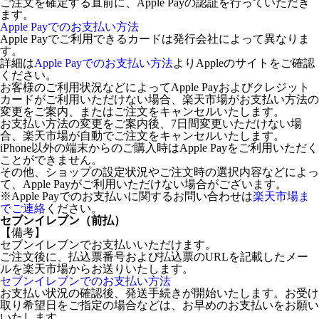
ご注文を確定する直前に、Apple Payの認証を行っていただき
ます。
Apple Payでのお支払い方法
Apple Payでご利用できるカードは発行会社によって異なりま
す。
詳細は
Apple Payでのお支払い方法
よりAppleのサイトをご確認
ください。
お客様のご利用状況などによってApple Payおよびクレジット
カードがご利用いただけない場合、楽天市場がお支払い方法の
変更をご案内、またはご注文をキャンセルいたします。
お支払い方法の変更をご案内後、7日間変更いただけない場
合、楽天市場が自動でご注文をキャンセルいたします。
iPhone以外の端末からのご購入時はApple Payをご利用いただく
ことができません。
その他、ショップの設定状況やご注文時の選択内容などによっ
て、Apple Payがご利用いただけない場合がございます。
※Apple Payでのお支払いに関するお問い合わせは
楽天市場ま
でご連絡
ください。
セブンイレブン（前払）
【備考】
セブンイレブンでお支払いいただけます。
ご注文後に、払込票番号および払込票のURLを記載したメー
ルを楽天市場からお送りいたします。
セブンイレブンでのお支払い方法
お支払い状況の確認後、発送手続きが開始いたします。お受け
取り希望日をご指定の場合などは、お早めのお支払いをお願い
いたします。