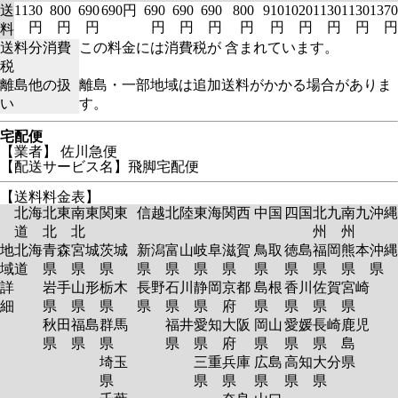
送
1130
800
690
690円
690
690
690
800
910
1020
1130
1130
1370
円
円
円
円
円
円
円
円
円
円
円
円
料
送料分消費
この料金には消費税が 含まれています。
税
離島他の扱
離島・一部地域は追加送料がかかる場合がありま
い
す。
宅配便
【業者】 佐川急便
【配送サービス名】飛脚宅配便
【送料料金表】
北海
北東
南東
関東
信越
北陸
東海
関西
中国
四国
北九
南九
沖縄
道
北
北
州
州
地
北海
青森
宮城
茨城
新潟
富山
岐阜
滋賀
鳥取
徳島
福岡
熊本
沖縄
域
道
県
県
県
県
県
県
県
県
県
県
県
県
詳
岩手
山形
栃木
長野
石川
静岡
京都
島根
香川
佐賀
宮崎
細
県
県
県
県
県
県
府
県
県
県
県
秋田
福島
群馬
福井
愛知
大阪
岡山
愛媛
長崎
鹿児
県
県
県
県
県
府
県
県
県
島
埼玉
三重
兵庫
広島
高知
大分
県
県
県
県
県
県
県