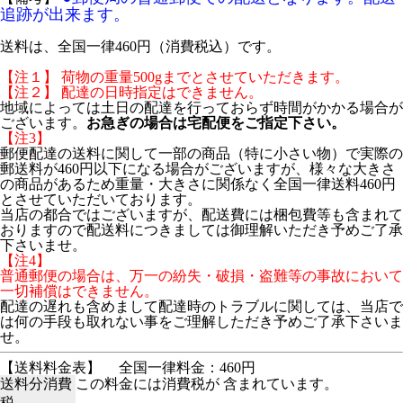
追跡が出来ます。
送料は、全国一律460円（消費税込）です。
【注１】 荷物の重量500gまでとさせていただきます。
【注２】 配達の日時指定はできません。
地域によっては土日の配達を行っておらず時間がかかる場合が
ございます。
お急ぎの場合は宅配便をご指定下さい。
【注3】
郵便配達の送料に関して一部の商品（特に小さい物）で実際の
郵送料が460円以下になる場合がございますが、様々な大きさ
の商品があるため重量・大きさに関係なく全国一律送料460円
とさせていただいております。
当店の都合ではございますが、配送費には梱包費等も含まれて
おりますので配送料につきましては御理解いただき予めご了承
下さいませ。
【注4】
普通郵便の場合は、万一の紛失・破損・盗難等の事故において
一切補償はできません。
配達の遅れも含めまして配達時のトラブルに関しては、当店で
は何の手段も取れない事をご理解しただき予めご了承下さいま
せ。
【送料料金表】
全国一律料金：460円
送料分消費
この料金には消費税が 含まれています。
税