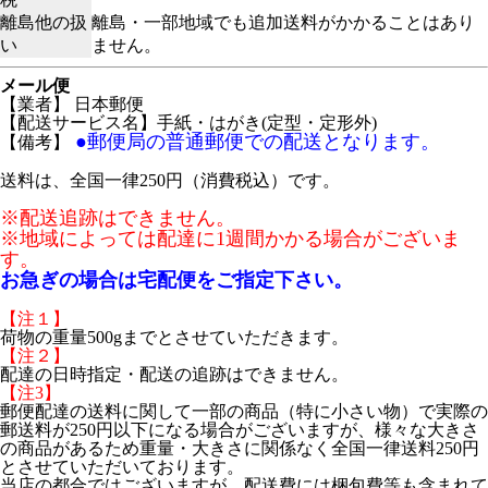
離島他の扱
離島・一部地域でも追加送料がかかることはあり
い
ません。
メール便
【業者】 日本郵便
【配送サービス名】手紙・はがき(定型・定形外)
●郵便局の普通郵便での配送となります。
【備考】
送料は、全国一律250円（消費税込）です。
※配送追跡はできません。
※地域によっては配達に1週間かかる場合がございま
す。
お急ぎの場合は宅配便をご指定下さい。
【注１】
荷物の重量500gまでとさせていただきます。
【注２】
配達の日時指定・配送の追跡はできません。
【注3】
郵便配達の送料に関して一部の商品（特に小さい物）で実際の
郵送料が250円以下になる場合がございますが、様々な大きさ
の商品があるため重量・大きさに関係なく全国一律送料250円
とさせていただいております。
当店の都合ではございますが、配送費には梱包費等も含まれて