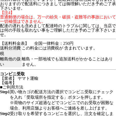
おりますので配送料につきましては御理解いただき予めご了承
下さいませ。
【注4】
普通郵便の場合は、万一の紛失・破損・盗難等の事故において
一切補償はできません。
配達の遅れも含めまして配達時のトラブルに関しては、当店で
は何の手段も取れない事をご理解しただき予めご了承下さいま
せ。
【送料料金表】
全国一律料金：250円
送料分消費
この料金には消費税が 含まれています。
税
離島他の扱
離島・一部地域でも追加送料がかかることはあり
い
ません。
コンビニ受取
【業者】 ヤマト運輸
【備考】
■ご利用方法
Step1
買い物カゴの配送方法の選択でコンビニ受取にチェック
を入れ「受取場所を指定する」ボタンを押します。
※荷物のサイズ超過などでコンビニでのお受取が困難な
場合、利用店舗よりお客様へご連絡を差し上げます。
Step2
受け取りを希望するコンビニを選択し、注文を確定しま