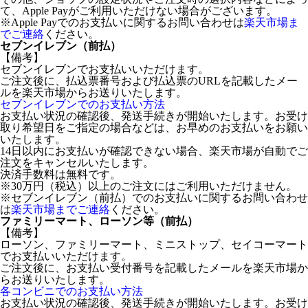
て、Apple Payがご利用いただけない場合がございます。
※Apple Payでのお支払いに関するお問い合わせは
楽天市場ま
でご連絡
ください。
セブンイレブン（前払）
【備考】
セブンイレブンでお支払いいただけます。
ご注文後に、払込票番号および払込票のURLを記載したメー
ルを楽天市場からお送りいたします。
セブンイレブンでのお支払い方法
お支払い状況の確認後、発送手続きが開始いたします。お受け
取り希望日をご指定の場合などは、お早めのお支払いをお願い
いたします。
14日以内にお支払いが確認できない場合、楽天市場が自動でご
注文をキャンセルいたします。
決済手数料は無料です。
※30万円（税込）以上のご注文にはご利用いただけません。
※セブンイレブン（前払）でのお支払いに関するお問い合わせ
は
楽天市場までご連絡
ください。
ファミリーマート、ローソン等（前払）
【備考】
ローソン、ファミリーマート、ミニストップ、セイコーマート
でお支払いいただけます。
ご注文後に、お支払い受付番号を記載したメールを楽天市場か
らお送りいたします。
各コンビニでのお支払い方法
お支払い状況の確認後、発送手続きが開始いたします。お受け