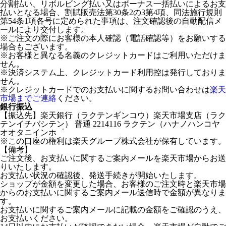
分割払い、リボルビング払い又はボーナス一括払いによるお支
払いとなる場合、割賦販売法第30条2の3第4項、同法施行規則
第54条1項各号に定められた事項は、注文確認後の自動配信メ
ールにより交付します。
※ご注文の際にお客様の本人確認（電話確認等）をお願いする
場合もございます。
※お客様と異なる名義のクレジットカードはご利用いただけま
せん。
※決済システム上、クレジットカード利用控は発行しておりま
せん。
※クレジットカードでのお支払いに関するお問い合わせは
楽天
市場までご連絡
ください。
銀行振込
【振込先】楽天銀行（ラクテンギンコウ）楽天市場支店（ラク
テンイチバシテン） 普通 2214116 ラクテン（ハナノハンコヤ
オオタニインホ゜
※この口座の権利は楽天グループ株式会社が保有しています。
【備考】
ご注文後、お支払いに関するご案内メールを楽天市場からお送
りいたします。
お支払い状況の確認後、発送手続きが開始いたします。
ショップが金額を変更した場合、お客様のご注文時と楽天市場
からのお支払いに関するご案内メール送信時で金額が異なりま
す。
お支払いに関するご案内メールに記載の金額をご確認のうえ、
お支払いください。