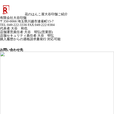
花のはんこ屋大谷印舗ご紹介
有限会社大谷印舗
〒350-0066 埼玉県川越市連雀町15-7
TEL:049-222-3336 FAX:049-222-9384
代表者
:
大谷 和也
店舗運営責任者
:
大谷 明弘(営業部)
店舗セキュリティ責任者
:
大谷 明弘
購入履歴からの適格請求書発行:対応可能
お問い合わせ先