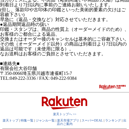
到着日より7日以内に事前のご連絡お願いいたします。
(但し、落款印や古印体の印鑑といった美術的要素の欠けはご
容赦下さい)
早急に（返品・交換など）対応させていただきます。
●返品期間返品時の扱い
印鑑・スタンプは、商品の性質上（オーダーメイドのため）、
お客様のご都合による返品、
交換またはオーダー後のキャンセルは基本的にご容赦下さい。
その他（オーダーメイド以外）の商品は到着日より7日以内の
返品は可能です（未使用に限る）。
なお送料はお客様のご負担とさせていただきます。
■連絡先■
有限会社大谷印舗
〒350-0066埼玉県川越市連雀町15-7
TEL:049-222-3336 / FAX: 049-222-9384
楽天トップへ >>
楽天トップ
|
特集一覧
|
ジャンル一覧
|
楽天市場アプリ
|
スーパーDEAL
|
ランキング
|
出
店のご案内