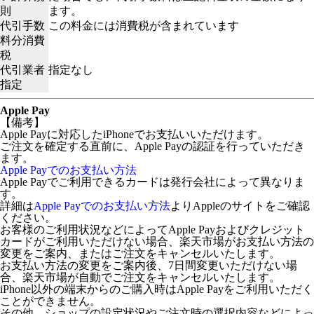
則
ます。
代引手数
この料金には消費税が含まれています
料分消費
税
代引業者
指定なし
指定
Apple Pay
【備考】
Apple Payに対応したiPhoneでお支払いいただけます。
ご注文を確定する直前に、Apple Payの認証を行っていただき
ます。
Apple Payでのお支払い方法
Apple Payでご利用できるカードは発行会社によって異なりま
す。
詳細は
Apple Payでのお支払い方法
よりAppleのサイトをご確認
ください。
お客様のご利用状況などによってApple Payおよびクレジット
カードがご利用いただけない場合、楽天市場がお支払い方法の
変更をご案内、またはご注文をキャンセルいたします。
お支払い方法の変更をご案内後、7日間変更いただけない場
合、楽天市場が自動でご注文をキャンセルいたします。
iPhone以外の端末からのご購入時はApple Payをご利用いただく
ことができません。
その他、ショップの設定状況やご注文時の選択内容などによっ