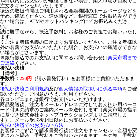
14日以内にお支払いが確認できない場合、楽天市場が自動でご
注文をキャンセルいたします。
振込の取扱時間はご利用される金融機関のホームページなどを
予めご確認ください。連休時など、銀行窓口でお振込みができ
ない場合は、ATMやネットバンキングにてお振込みくださ
い。
誠に勝手ながら、振込手数料はお客様のご負担でお願いいたし
ます。
※ご注文者様名義の口座よりお支払いください。ご注文者様以
外の名義でお支払いいただいた場合、お支払いの確認ができな
い場合がございます。
※銀行振込でのお支払いに関するお問い合わせは
楽天市場まで
ご連絡
ください。
後払い決済
【備考】
手数料：
250円
（請求書発行料）をお客様にご負担いただきま
す。
後払い決済ご利用規約
及び
個人情報の取扱いに係る事項
をご確
認いただき、ご同意のうえご利用ください。
各コンビニまたは銀行でお支払いいただけます。
商品発送後、注文者メールアドレスに対してお支払い用バーコ
ード付きの請求のご案内メールを送付します（楽天市場の指示
に基づき株式会社ネットプロテクションズよりご請求しま
す）。メール受取後14日以内にお支払いください。
後払い決済でのお支払い方法
お客様のご都合で請求書発行後に注文をキャンセル・金額を変
更された場合、手数料をご負担いただきます。その際、手数料