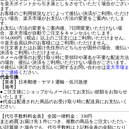
を楽天ポイントから引き落としをさせていただく場合がござい
ます。
お客様のご利用状況などによって後払い決済がご利用いただけ
ない場合、楽天市場がお支払い方法の変更をご案内いたしま
す。
お支払い方法の変更をご案内後、7日間変更いただけない場
合、楽天市場が自動でご注文をキャンセルいたします。
※54,000円（税込）以上のご注文にはご利用いただけません。
※楽天会員以外のお客様にはご利用いただけません。
※注文者またはお届け先住所のどちらかが国外の場合、後払い
決済をご利用いただけません。
※メール便等のお受け取り時に受領印や署名が不要な配送方法
の場合、後払い決済をご利用いただけない場合がございます。
※後払い決済でのお支払いに関するお問い合わせは
楽天市場ま
でご連絡
ください。
代金引換
【業者】日本郵便・ヤマト運輸・佐川急便
【備考】
●ご注文後にショップからメールにてお支払い総額をお知らせ
いたします。
●代金は配達された商品のお受け取り時に配送員にお支払いく
ださい。
【代引手数料料金表】 全国一律料金： 330円
まとめ買
お届け先１件につき、複数の商品をご注文いただい
い計算規
た場合でも、代引手数料は上記料金表の金額になり