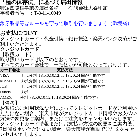
「種の保存法」に基づく届出情報
特定国際種事業の届出名称 ：有限会社大谷印舗
事業者番号 ：T-3-11-10049
象牙製品等はルールを守って取引を行いましょう（環境省）
お支払について
クレジットカード・代金引換・銀行振込・楽天バンク決済がご
利用いただけます。
クレジットカード
【取扱カード】
取り扱いカードは以下のとおりです。
すべてのカード会社で、一括払いが可能となっております。
カード会社
支払方法
VISA
リボ,分割（3,5,6,10,12,15,18,20,24 回が可能です）
MASTER
リボ,分割（3,5,6,10,12,15,18,20,24 回が可能です）
JCB
リボ,分割（3,5,6,10,12,15,18,20,24 回が可能です）
Diners
リボ
AMEX
分割（3,5,6,10,12,15,18,20,24 回が可能です）
【備考】
お客様のご利用状況などによってクレジットカードがご利用い
ただけない場合、楽天市場がクレジットカード情報やお支払い
方法の変更をご案内、またはご注文をキャンセルいたします。
クレジットカード情報またはお支払い方法の変更をご案内後、
7日間変更いただけない場合、楽天市場が自動でご注文をキャ
ンセルいたします。