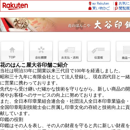
花のはんこ屋大谷印舗ご紹介
当社は明治33年に開業以来三代目で100年を経過しました。
昭和三十九年に有限会社として法人登録し、現在四代目と一緒
に営業に携わっております。
先代から受け継いだ確かな技術を守りながら、新しい商品の開
発やお客様へのサービスの向上に努めております。
また、全日本印章業組合連合会・社団法人全日本印章業協会・
全国印章彫刻技能士会に所属し印章文化の存続と技術向上に貢
献しています。
印鑑の役割
印鑑はその人を表し、その人の財産を守ると共に新しい財産を