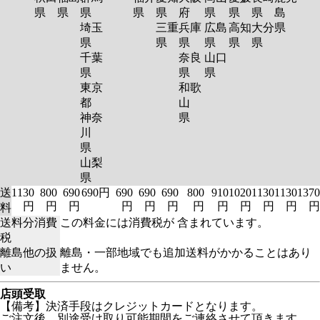
県
県
県
県
県
府
県
県
県
島
埼玉
三重
兵庫
広島
高知
大分
県
県
県
県
県
県
県
千葉
奈良
山口
県
県
県
東京
和歌
都
山
神奈
県
川
県
山梨
県
送
1130
800
690
690円
690
690
690
800
910
1020
1130
1130
1370
円
円
円
円
円
円
円
円
円
円
円
円
料
送料分消費
この料金には消費税が 含まれています。
税
離島他の扱
離島・一部地域でも追加送料がかかることはあり
い
ません。
店頭受取
【備考】決済手段はクレジットカードとなります。
ご注文後、別途受け取り可能期間をご連絡させて頂きます。