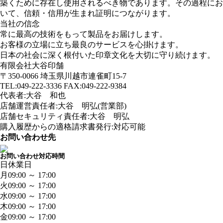
築くために存在し使用されるべき物であります。その過程にお
いて、信頼・信用が生まれ証明につながります。
当社の信念
常に最高の技術をもって製品をお届けします。
お客様の立場に立ち最良のサービスを心掛けます。
日本の社会に深く根付いた印章文化を大切に守り続けます。
有限会社大谷印舗
〒350-0066 埼玉県川越市連雀町15-7
TEL:049-222-3336 FAX:049-222-9384
代表者:大谷 和也
店舗運営責任者:大谷 明弘(営業部)
店舗セキュリティ責任者:大谷 明弘
購入履歴からの適格請求書発行:対応可能
お問い合わせ先
お問い合わせ対応時間
日
休業日
月
09:00 ～ 17:00
火
09:00 ～ 17:00
水
09:00 ～ 17:00
木
09:00 ～ 17:00
金
09:00 ～ 17:00