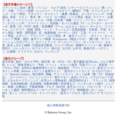
【楽天市場のサービス】
ファッション 総合
|
家電・パソコン・カメラ 総合
|
レディースファッション
|
靴
|
バッ
グ・小物・ブランド雑貨
|
ジュエリー・アクセサリー
|
腕時計
|
下着・ナイトウェア
|
キ
ッズ・ベビー用品・マタニティ
|
ダイエット・健康
|
医薬品・コンタクトレンズ・介護
用品
|
美容・コスメ・香水
|
車・バイク
|
カー用品・バイク用品
|
食品
|
スイーツ・お菓
子
|
水・ソフトドリンク
|
ビール・洋酒
|
日本酒・焼酎
|
ワイン
|
パソコン・PCパー
ツ
|
タブレットPC・スマートフォン
|
光回線・モバイル通信
|
TV・レコーダー・オーデ
ィオ
|
家電
|
CD・DVD
|
楽器・音楽機材
|
ゲーム
|
おもちゃ
|
ホビー
|
サービス・リフォ
ーム
|
インテリア・収納
|
寝具・ベッド・マットレス
|
日用品雑貨・文房具・手芸
|
キッ
チン用品・食器・調理器具
|
花・観葉植物
|
ガーデン・DIY・工具
|
ペットフード ・ ペ
ット用品
|
スポーツ・アウトドア
|
ゴルフ用品
|
本
（
楽天ブックス
） |
ポイント
|
ネット
ショップ 開業・開店
|
楽天ウェブ検索
|
R-magazine（雑誌コラボ）
|
贈り物・ギフト
|
フ
ァッション公式ブランド
|
ポイントアップ
|
ディズニーゾーン
|
サンリオゾーン
|
まち
楽
|
楽天ふるさと納税
|
日用品翌日配達
|
スーパーDEAL
|
開催中イベント一覧
|
福袋＆
初売り
|
バレンタイン
|
ホワイトデー
|
母の日
|
父の日
|
お中元
|
敬老の日
|
ハロウィ
ン
|
お歳暮
|
クリスマス
|
おせち
|
ランキング
【楽天グループ】
楽天市場
|
旅行・ホテル予約・航空券
|
本・DVD・CD
|
電子書籍 楽天Kobo
|
ゴルフ場予
約
|
レシピ
|
車検見積もり・予約
|
イベント・チケット販売
|
写真プリント
|
美容室・ヘ
アサロン予約
|
女性向け健康管理サービス
|
物流委託・アウトソーシング
|
楽天スーパー
ポイント特集
|
Rebates（ポイント提携サイト）
|
楽天ポイントカード
|
おでかけでポイ
ント
|
Rakuten Fashion
|
地方競馬
|
競輪
|
アフィリエイト
|
ネット証券（株・FX・投資信
託）
|
カードローン
|
クレジットカード
|
電子マネー
|
決済システム
|
スマホでカード決
済
|
エネルギープランニング
|
住宅ローン変動金利（固定特約付き）・フラット35
|
損害
保険・生命保険比較
|
生命保険
|
自動車保険一括見積もり
|
インターネット銀行
|
ニュー
ス・検索
|
仕事紹介
|
不動産情報
|
ブログ
|
ROOM
|
楽天モバイル
|
プロバイダ・インタ
ーネット接続
|
無料通話＆メッセージアプリ
|
電話アプリ
|
動画配信
|
占い
|
toto・
BIG
|
宝くじ（ナンバーズ4・ナンバーズ3）
|
楽天イーグルス
|
楽天グループ サービス一
覧
個人情報保護方針
© Rakuten Group, Inc.