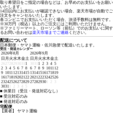
取り希望日をご指定の場合などは、お早めのお支払いをお願い
いたします。
14日以内にお支払いが確認できない場合、楽天市場が自動でご
注文をキャンセルいたします。
各コンビニでお支払いいただく場合、決済手数料は無料です。
※30万円（税込）以上のご注文にはご利用いただけません。
※ファミリーマート、ローソン等（前払）でのお支払いに関す
るお問い合わせは
楽天市場までご連絡
ください。
配送について
日本郵便・ヤマト運輸・佐川急便で配送いたします。
受注・発送カレンダー
2026年8月
2026年9月
日
月
火
水
木
金
土
日
月
火
水
木
金
土
26
27
28
29
30
31
1
30
31
1
2
3
4
5
2
3
4
5
6
7
8
6
7
8
9
10
11
12
9
10
11
12
13
14
15
13
14
15
16
17
18
19
16
17
18
19
20
21
22
20
21
22
23
24
25
26
23
24
25
26
27
28
29
27
28
29
30
1
2
3
30
31
1
2
3
4
5
■
休業日（受注・発送対応なし）
■
受注対応のみ
■
発送対応のみ
宅配便
【業者】 ヤマト運輸