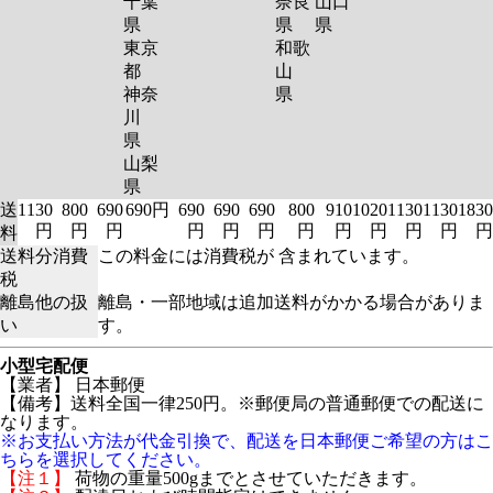
千葉
奈良
山口
県
県
県
東京
和歌
都
山
神奈
県
川
県
山梨
県
送
1130
800
690
690円
690
690
690
800
910
1020
1130
1130
1830
円
円
円
円
円
円
円
円
円
円
円
円
料
送料分消費
この料金には消費税が 含まれています。
税
離島他の扱
離島・一部地域は追加送料がかかる場合がありま
い
す。
小型宅配便
【業者】 日本郵便
【備考】送料全国一律250円。※郵便局の普通郵便での配送に
なります。
※お支払い方法が代金引換で、配送を日本郵便ご希望の方はこ
ちらを選択してください。
【注１】
荷物の重量500gまでとさせていただきます。