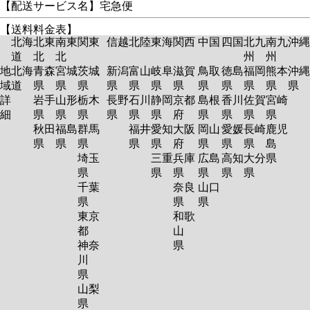
【配送サービス名】宅急便
【送料料金表】
北海
北東
南東
関東
信越
北陸
東海
関西
中国
四国
北九
南九
沖縄
道
北
北
州
州
地
北海
青森
宮城
茨城
新潟
富山
岐阜
滋賀
鳥取
徳島
福岡
熊本
沖縄
域
道
県
県
県
県
県
県
県
県
県
県
県
県
詳
岩手
山形
栃木
長野
石川
静岡
京都
島根
香川
佐賀
宮崎
細
県
県
県
県
県
県
府
県
県
県
県
秋田
福島
群馬
福井
愛知
大阪
岡山
愛媛
長崎
鹿児
県
県
県
県
県
府
県
県
県
島
埼玉
三重
兵庫
広島
高知
大分
県
県
県
県
県
県
県
千葉
奈良
山口
県
県
県
東京
和歌
都
山
神奈
県
川
県
山梨
県