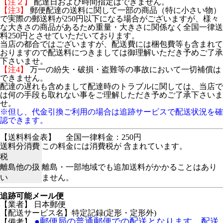
【注２】
配達日および時間指定はできません。
【注3】
郵便配達の送料に関して一部の商品（特に小さい物）
で実際の郵送料が250円以下になる場合がございますが、様々
な大きさの商品があるため重量・大きさに関係なく全国一律送
料250円とさせていただいております。
当店の都合ではございますが、配送費には梱包費等も含まれて
おりますので配送料につきましては御理解いただき予めご了承
下さいませ。
【注4】
万一の紛失・破損・盗難等の事故において一切補償は
できません。
配達の遅れも含めまして配達時のトラブルに関しては、当店で
は何の手段も取れない事をご理解しただき予めご了承下さいま
せ。
※但し、代金引換ご利用の場合は追跡サービスで配送状況を確
認できます。
【送料料金表】
全国一律料金：250円
送料分消費
この料金には消費税が 含まれています。
税
離島他の扱
離島・一部地域でも追加送料がかかることはあり
い
ません。
追跡可能メール便
【業者】 日本郵便
【配送サービス名】特定記録(定形・定形外)
●郵便局の普通郵便での配送となります。配送
【備考】