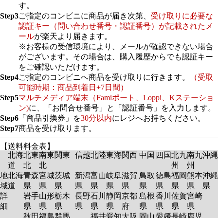
す。
Step3
ご指定のコンビニに商品が届き次第、
受け取りに必要な
認証キー（問い合わせ番号・認証番号）が記載されたメ
ール
が楽天より届きます。
※お客様の受信環境により、メールが確認できない場合
がございます。その場合は、購入履歴からでも認証キー
をご確認いただけます。
Step4
ご指定のコンビニへ商品を受け取りに行きます。
（受取
可能時期：商品到着日+7日間）
Step5
マルチメディア端末（Famiポート、Loppi、Kステーショ
ン)
に、「お問合せ番号」と「認証番号」を入力します。
Step6
「商品引換券」を
30分以内
にレジへお持ちください。
Step7
商品を受け取ります。
【送料料金表】
北海
北東
南東
関東
信越
北陸
東海
関西
中国
四国
北九
南九
沖縄
道
北
北
州
州
地
北海
青森
宮城
茨城
新潟
富山
岐阜
滋賀
鳥取
徳島
福岡
熊本
沖縄
域
道
県
県
県
県
県
県
県
県
県
県
県
県
詳
岩手
山形
栃木
長野
石川
静岡
京都
島根
香川
佐賀
宮崎
細
県
県
県
県
県
県
府
県
県
県
県
秋田
福島
群馬
福井
愛知
大阪
岡山
愛媛
長崎
鹿児