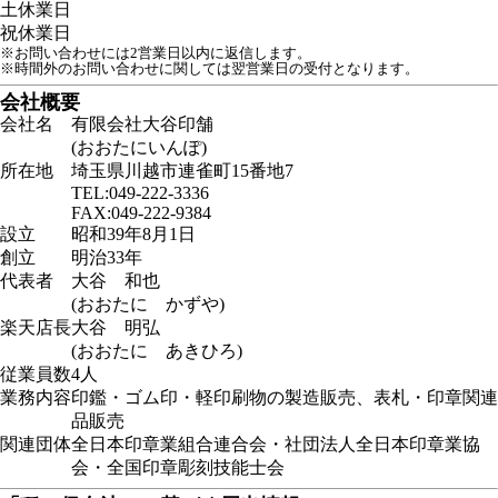
土
休業日
祝
休業日
※お問い合わせには2営業日以内に返信します。
※時間外のお問い合わせに関しては翌営業日の受付となります。
会社概要
会社名
有限会社大谷印舗
(おおたにいんぽ)
所在地
埼玉県川越市連雀町15番地7
TEL:049-222-3336
FAX:049-222-9384
設立
昭和39年8月1日
創立
明治33年
代表者
大谷 和也
(おおたに かずや)
楽天店長
大谷 明弘
(おおたに あきひろ)
従業員数
4人
業務内容
印鑑・ゴム印・軽印刷物の製造販売、表札・印章関連
品販売
関連団体
全日本印章業組合連合会・社団法人全日本印章業協
会・全国印章彫刻技能士会