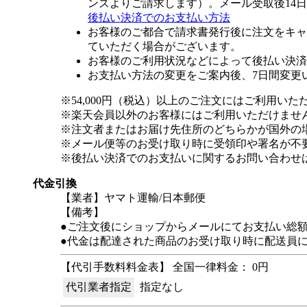
ンズよりご請求します）。メール受取後14
後払い決済でのお支払い方法
お客様のご都合で請求書発行後に注文をキャ
ていただく場合がございます。
お客様のご利用状況などによって後払い決済
お支払い方法の変更をご案内後、7日間変更
※54,000円（税込）以上のご注文にはご利用いた
※楽天会員以外のお客様にはご利用いただけませ
※注文者またはお届け先住所のどちらかが国外の
※メール便等のお受け取り時に受領印や署名が不
※後払い決済でのお支払いに関するお問い合わせ
代金引換
【業者】ヤマト運輸/日本郵便
【備考】
●ご注文後にショップからメールにてお支払い総
●代金は配達された商品のお受け取り時に配送員
【代引手数料料金表】 全国一律料金： 0円
代引業者指定
指定なし