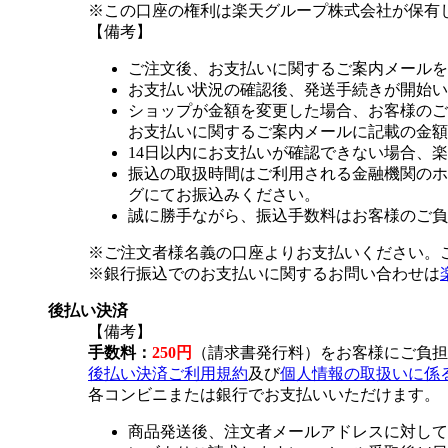
※この口座の権利は楽天グループ株式会社が保有
【備考】
ご注文後、お支払いに関するご案内メールを
お支払い状況の確認後、発送手続きが開始い
ショップが金額を変更した場合、お客様のご
お支払いに関するご案内メールに記載の金額
14日以内にお支払いが確認できない場合、
振込の取扱時間はご利用される金融機関のホ
グにてお振込みください。
誠に勝手ながら、振込手数料はお客様のご負
※ご注文者様名義の口座よりお支払いください。
※銀行振込でのお支払いに関するお問い合わせは
後払い決済
【備考】
手数料：
250円
（請求書発行料）をお客様にご負担
後払い決済ご利用規約
及び
個人情報の取扱いに係
各コンビニまたは銀行でお支払いいただけます。
商品発送後、注文者メールアドレスに対して