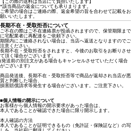
【この際の送料は当店にて負担いたします】
*該当商品の返金についても承りまります。
ご希望の場合はご連絡の際、返金希望の旨を合わせて記載をお
願いいたします。
長期不在・受取拒否について
ご不在の際はご不在連絡票が投函されますので、保管期限まで
に宅配業者に再配達をご依頼下さい。
期限内にご連絡されない場合は、当店へ返送となりますのでご
注意ください。
長期不在・受取拒否をされますと、今後のお取引をお断りさせ
て頂く場合がございます。
(発送前の別注文がある場合もキャンセルさせていただく場合
がございます)
商品発送後、長期不在・受取拒否等で商品が返却され当店が悪
質と判断した場合、
損害賠償請求等発生する場合がございます。ご注意下さい。
■個人情報の開示について
お客様から個人情報の開示要求があった場合は、
本人であることが確認できた場合に限り開示します。
本人確認の方法
本人であることが証明できるもの（免許証・保険証など）の写
しを、当社宛に郵送してください。