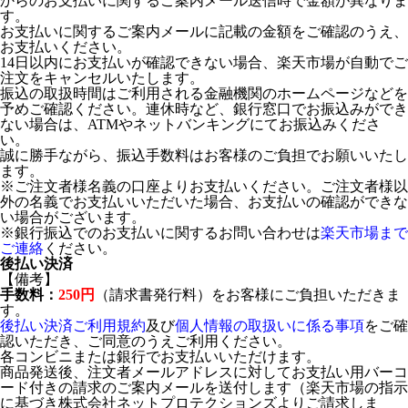
からのお支払いに関するご案内メール送信時で金額が異なりま
す。
お支払いに関するご案内メールに記載の金額をご確認のうえ、
お支払いください。
14日以内にお支払いが確認できない場合、楽天市場が自動でご
注文をキャンセルいたします。
振込の取扱時間はご利用される金融機関のホームページなどを
予めご確認ください。連休時など、銀行窓口でお振込みができ
ない場合は、ATMやネットバンキングにてお振込みくださ
い。
誠に勝手ながら、振込手数料はお客様のご負担でお願いいたし
ます。
※ご注文者様名義の口座よりお支払いください。ご注文者様以
外の名義でお支払いいただいた場合、お支払いの確認ができな
い場合がございます。
※銀行振込でのお支払いに関するお問い合わせは
楽天市場まで
ご連絡
ください。
後払い決済
【備考】
手数料：
250円
（請求書発行料）をお客様にご負担いただきま
す。
後払い決済ご利用規約
及び
個人情報の取扱いに係る事項
をご確
認いただき、ご同意のうえご利用ください。
各コンビニまたは銀行でお支払いいただけます。
商品発送後、注文者メールアドレスに対してお支払い用バーコ
ード付きの請求のご案内メールを送付します（楽天市場の指示
に基づき株式会社ネットプロテクションズよりご請求しま