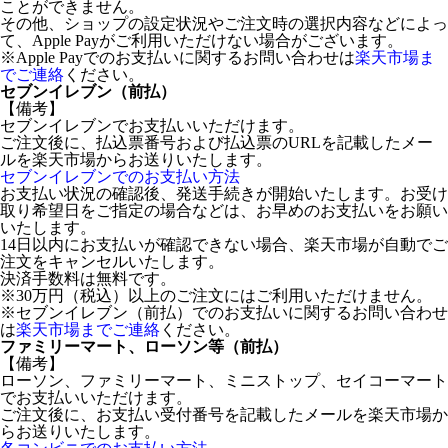
ことができません。
その他、ショップの設定状況やご注文時の選択内容などによっ
て、Apple Payがご利用いただけない場合がございます。
※Apple Payでのお支払いに関するお問い合わせは
楽天市場ま
でご連絡
ください。
セブンイレブン（前払）
【備考】
セブンイレブンでお支払いいただけます。
ご注文後に、払込票番号および払込票のURLを記載したメー
ルを楽天市場からお送りいたします。
セブンイレブンでのお支払い方法
お支払い状況の確認後、発送手続きが開始いたします。お受け
取り希望日をご指定の場合などは、お早めのお支払いをお願い
いたします。
14日以内にお支払いが確認できない場合、楽天市場が自動でご
注文をキャンセルいたします。
決済手数料は無料です。
※30万円（税込）以上のご注文にはご利用いただけません。
※セブンイレブン（前払）でのお支払いに関するお問い合わせ
は
楽天市場までご連絡
ください。
ファミリーマート、ローソン等（前払）
【備考】
ローソン、ファミリーマート、ミニストップ、セイコーマート
でお支払いいただけます。
ご注文後に、お支払い受付番号を記載したメールを楽天市場か
らお送りいたします。