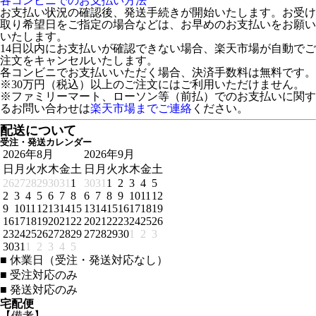
各コンビニでのお支払い方法
お支払い状況の確認後、発送手続きが開始いたします。お受け
取り希望日をご指定の場合などは、お早めのお支払いをお願い
いたします。
14日以内にお支払いが確認できない場合、楽天市場が自動でご
注文をキャンセルいたします。
各コンビニでお支払いいただく場合、決済手数料は無料です。
※30万円（税込）以上のご注文にはご利用いただけません。
※ファミリーマート、ローソン等（前払）でのお支払いに関す
るお問い合わせは
楽天市場までご連絡
ください。
配送について
受注・発送カレンダー
2026年8月
2026年9月
日
月
火
水
木
金
土
日
月
火
水
木
金
土
26
27
28
29
30
31
1
30
31
1
2
3
4
5
2
3
4
5
6
7
8
6
7
8
9
10
11
12
9
10
11
12
13
14
15
13
14
15
16
17
18
19
16
17
18
19
20
21
22
20
21
22
23
24
25
26
23
24
25
26
27
28
29
27
28
29
30
1
2
3
30
31
1
2
3
4
5
■
休業日（受注・発送対応なし）
■
受注対応のみ
■
発送対応のみ
宅配便
【備考】