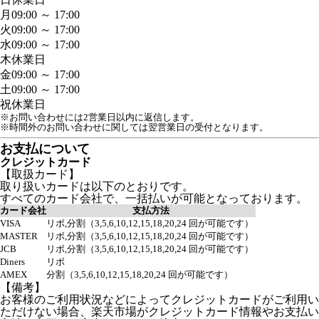
月
09:00 ～ 17:00
火
09:00 ～ 17:00
水
09:00 ～ 17:00
木
休業日
金
09:00 ～ 17:00
土
09:00 ～ 17:00
祝
休業日
※お問い合わせには2営業日以内に返信します。
※時間外のお問い合わせに関しては翌営業日の受付となります。
お支払について
クレジットカード
【取扱カード】
取り扱いカードは以下のとおりです。
すべてのカード会社で、一括払いが可能となっております。
カード会社
支払方法
VISA
リボ,分割（3,5,6,10,12,15,18,20,24 回が可能です）
MASTER
リボ,分割（3,5,6,10,12,15,18,20,24 回が可能です）
JCB
リボ,分割（3,5,6,10,12,15,18,20,24 回が可能です）
Diners
リボ
AMEX
分割（3,5,6,10,12,15,18,20,24 回が可能です）
【備考】
お客様のご利用状況などによってクレジットカードがご利用い
ただけない場合、楽天市場がクレジットカード情報やお支払い