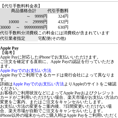
【代引手数料料金表】
商品価格合計
代引手数料
～ 9999円
324円
10000 ～ 29999円
432円
30000 ～ 999999999円
630円
代引手数料分消費税
この料金には消費税が含まれています
代引業者指定
宅配便(その他)
Apple Pay
【備考】
Apple Payに対応したiPhoneでお支払いいただけます。
ご注文を確定する直前に、Apple Payの認証を行っていただき
ます。
Apple Payでのお支払い方法
Apple Payでご利用できるカードは発行会社によって異なりま
す。
詳細は
Apple Payでのお支払い方法
よりAppleのサイトをご確認
ください。
お客様のご利用状況などによってApple Payおよびクレジット
カードがご利用いただけない場合、楽天市場がお支払い方法の
変更をご案内、またはご注文をキャンセルいたします。
お支払い方法の変更をご案内後、7日間変更いただけない場
合、楽天市場が自動でご注文をキャンセルいたします。
iPhone以外の端末からのご購入時はApple Payをご利用いただく