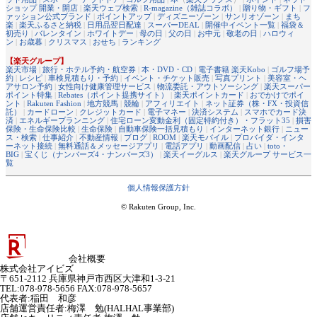
ショップ 開業・開店
|
楽天ウェブ検索
|
R-magazine（雑誌コラボ）
|
贈り物・ギフト
|
フ
ァッション公式ブランド
|
ポイントアップ
|
ディズニーゾーン
|
サンリオゾーン
|
まち
楽
|
楽天ふるさと納税
|
日用品翌日配達
|
スーパーDEAL
|
開催中イベント一覧
|
福袋＆
初売り
|
バレンタイン
|
ホワイトデー
|
母の日
|
父の日
|
お中元
|
敬老の日
|
ハロウィ
ン
|
お歳暮
|
クリスマス
|
おせち
|
ランキング
【楽天グループ】
楽天市場
|
旅行・ホテル予約・航空券
|
本・DVD・CD
|
電子書籍 楽天Kobo
|
ゴルフ場予
約
|
レシピ
|
車検見積もり・予約
|
イベント・チケット販売
|
写真プリント
|
美容室・ヘ
アサロン予約
|
女性向け健康管理サービス
|
物流委託・アウトソーシング
|
楽天スーパー
ポイント特集
|
Rebates（ポイント提携サイト）
|
楽天ポイントカード
|
おでかけでポイ
ント
|
Rakuten Fashion
|
地方競馬
|
競輪
|
アフィリエイト
|
ネット証券（株・FX・投資信
託）
|
カードローン
|
クレジットカード
|
電子マネー
|
決済システム
|
スマホでカード決
済
|
エネルギープランニング
|
住宅ローン変動金利（固定特約付き）・フラット35
|
損害
保険・生命保険比較
|
生命保険
|
自動車保険一括見積もり
|
インターネット銀行
|
ニュー
ス・検索
|
仕事紹介
|
不動産情報
|
ブログ
|
ROOM
|
楽天モバイル
|
プロバイダ・インタ
ーネット接続
|
無料通話＆メッセージアプリ
|
電話アプリ
|
動画配信
|
占い
|
toto・
BIG
|
宝くじ（ナンバーズ4・ナンバーズ3）
|
楽天イーグルス
|
楽天グループ サービス一
覧
個人情報保護方針
© Rakuten Group, Inc.
会社概要
株式会社アイビズ
〒651-2112 兵庫県神戸市西区大津和1-3-21
TEL:078-978-5656 FAX:078-978-5657
代表者
:
稲田 和彦
店舗運営責任者
:
梅澤 勉(HALHAL事業部)