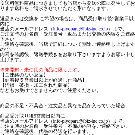
※送料無料商品につきましても当店から発送の際に発生してお
ります送料をご請求させていただく形になります。
返品または交換を ご希望の場合は、商品受け取り後5営業日以
内に
当店のメールアドレス（
info-piyopara@ibiz-inc.co.jp
）まで、
ご注文時のお名前・受注番号・返品または交換の内容をご連絡
下さい。
ご連絡を確認後、当店で詳細について別途ご連絡申し上げます
ので
内容を確認後、返送手続きをお取り下さいますようお願い申し
上げます。
※未開封・未使用の商品に限ります。
【ご連絡のない返品】
【到着後５営業日以上が経過した商品】
【汚損・破損・加工された商品】
などもお受けできませんのでご注意ください。
商品の不足・不具合・注文品と異なる品が入っていた場合
商品受け取り後5営業日以内に
当店のメールアドレス（info-piyopara@ibiz-inc.co.jp）まで、
ご注文時のお名前・受注番号・不備の内容をご連絡下さい。
ご連絡を確認後、代品の発送を行います。