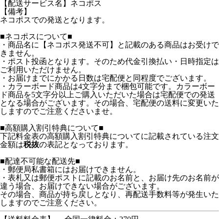
【配送サービス名】ネコポス
【備考】
ネコポスでの発送となります。
■ネコポスについて■
・商品名に【ネコポス発送不可】と記載のある商品はお受けで
きません。
・ポスト投函となります。そのため代金引換払い・日時指定は
ご利用いただけません。
・お届けまでにかかる日数は宅配便と同程度でございます。
・カラーボード商品は4文字分まで梱包可能です。カラーボー
ド商品を5文字分以上ご購入いただいた場合は宅配便での発送
となる場合がございます。その場合、宅配便の送料に変更いた
しますのでご注意くださいませ。
■高額購入割引特典について■
下記料金表の高額購入割引特典についてに記載されている注文
金額は
税抜
の表記となっております。
■配達不可能な配送先■
・郵便局私書箱にはお届けできません。
・表札又は郵便ポストに記載のお名前と、お届け先のお名前が
違う場合、お届けできない場合がございます。
その場合、商品が持ち戻しとなり、再配送手数料等が発生いた
しますのでご注意ください。