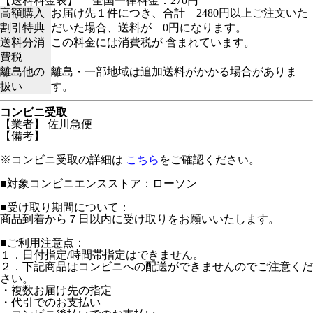
【送料料金表】
全国一律料金：270円
高額購入
お届け先１件につき、合計 2480円以上ご注文いた
割引特典
だいた場合、送料が 0円になります。
送料分消
この料金には消費税が 含まれています。
費税
離島他の
離島・一部地域は追加送料がかかる場合がありま
扱い
す。
コンビニ受取
【業者】 佐川急便
【備考】
※コンビニ受取の詳細は
こちら
をご確認ください。
■対象コンビニエンスストア：ローソン
■受け取り期間について：
商品到着から７日以内に受け取りをお願いいたします。
■ご利用注意点：
１．日付指定/時間帯指定はできません。
２．下記商品はコンビニへの配送ができませんのでご注意くだ
さい。
・複数お届け先の指定
・代引でのお支払い