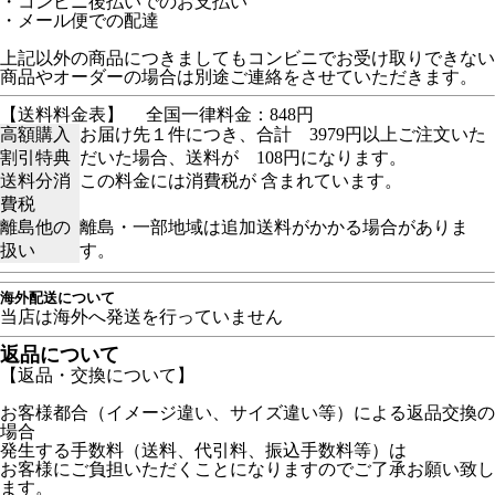
・コンビニ後払いでのお支払い
・メール便での配達
上記以外の商品につきましてもコンビニでお受け取りできない
商品やオーダーの場合は別途ご連絡をさせていただきます。
【送料料金表】
全国一律料金：848円
高額購入
お届け先１件につき、合計 3979円以上ご注文いた
割引特典
だいた場合、送料が 108円になります。
送料分消
この料金には消費税が 含まれています。
費税
離島他の
離島・一部地域は追加送料がかかる場合がありま
扱い
す。
海外配送について
当店は海外へ発送を行っていません
返品について
【返品・交換について】
お客様都合（イメージ違い、サイズ違い等）による返品交換の
場合
発生する手数料（送料、代引料、振込手数料等）は
お客様にご負担いただくことになりますのでご了承お願い致し
ます。