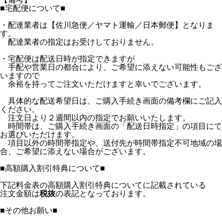
■宅配便について■
・配達業者は【佐川急便／ヤマト運輸／日本郵便】となりま
す。
配達業者の指定はお受けしておりません。
・宅配便は配送日時が指定できますが
手配や営業日の都合により、ご希望に添えない可能性もござ
いますので
余裕を持ってご注文いただけますと幸いでございます。
具体的な配送希望日は、ご購入手続き画面の備考欄にご記入
ください。
注文日より２週間以内の指定でお願いいたします。
時間帯は、ご購入手続き画面の「配送日時指定」の項目にて
お選びいただけます。
項目以外の時間帯指定や、送付先が時間帯指定不可地域の場
合、ご希望に添えない場合がございます。
■高額購入割引特典について■
下記料金表の高額購入割引特典についてに記載されている
注文金額は
税抜
の表記となっております。
■その他お願い■