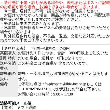
・
送付先に不備・誤りがある場合や、表札またはポストに記載
のお名前が違う場合、お届けできない場合がございます。
今一度、送付先に不備・誤りがないかご確認ください。
お届けできなかった場合、商品が持ち戻しとなり、再配送手
数料等が発生いたしますのでご注意ください。
・発送は日本国内のみとなります。
・私書箱、海外転送サービスへの発送はお断りさせていただく
場合がございます。
・海外転送された場合、不良品、返品、交換など対応いたしか
ねますので予めご了承くださいませ。
【送料料金表】
全国一律料金：740円
高額購入
お届け先１件につき、合計 3890円以上ご注文いた
割引特典
だいた場合、送料が 0円になります。
送料分消
この料金には消費税が 含まれています。
費税
離島他の
離島・一部地域でも追加送料がかかることはありま
扱い
せん。
備考
ご不明な点はinfo-piyopara@ibiz-inc.co.jpもしくは
TEL 078-978-5656までお気軽にお問合せ下さい。
お問い合わせ時間：9:00～17:30
追跡可能メール便
【業者】 ヤマト運輸