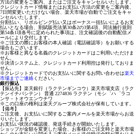
方法の変更をご案内、またはご注文をキャンセルいたします。
クレジットカード情報またはお支払い方法の変更をご案内後、
7日間変更いただけない場合、楽天市場が自動でご注文をキャ
ンセルいたします。
分割払い、リボルビング払い又はボーナス一括払いによるお支
払いとなる場合、割賦販売法第30条2の3第4項、同法施行規則
第54条1項各号に定められた事項は、注文確認後の自動配信メ
ールにより交付します。
※ご注文の際にお客様の本人確認（電話確認等）をお願いする
場合もございます。
※お客様と異なる名義のクレジットカードはご利用いただけま
せん。
※決済システム上、クレジットカード利用控は発行しておりま
せん。
※クレジットカードでのお支払いに関するお問い合わせは
楽天
市場までご連絡
ください。
銀行振込
【振込先】楽天銀行（ラクテンギンコウ）楽天市場支店（ラク
テンイチバシテン） 普通 2274836 ラクテン（モシ゛ハ゜ラコ
ンサ－トオウエンウチワ
※この口座の権利は楽天グループ株式会社が保有しています。
【備考】
ご注文後、お支払いに関するご案内メールを楽天市場からお送
りいたします。
お支払い状況の確認後、発送手続きが開始いたします。
ショップが金額を変更した場合、お客様のご注文時と楽天市場