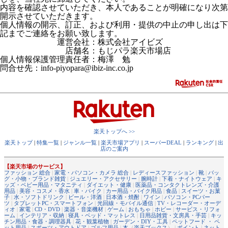
内容を確認させていただき、本人であることが明確になり次第
開示させていただきます。
個人情報の開示、訂正、および利用・提供の中止の申し出は下
記までご連絡をお願い致します。
運営会社：株式会社アイビズ
店舗名：もじパラ楽天市場店
個人情報保護管理責任者：梅澤 勉
問合せ先：info-piyopara@ibiz-inc.co.jp
楽天トップへ >>
楽天トップ
|
特集一覧
|
ジャンル一覧
|
楽天市場アプリ
|
スーパーDEAL
|
ランキング
|
出
店のご案内
【楽天市場のサービス】
ファッション 総合
|
家電・パソコン・カメラ 総合
|
レディースファッション
|
靴
|
バッ
グ・小物・ブランド雑貨
|
ジュエリー・アクセサリー
|
腕時計
|
下着・ナイトウェア
|
キ
ッズ・ベビー用品・マタニティ
|
ダイエット・健康
|
医薬品・コンタクトレンズ・介護
用品
|
美容・コスメ・香水
|
車・バイク
|
カー用品・バイク用品
|
食品
|
スイーツ・お菓
子
|
水・ソフトドリンク
|
ビール・洋酒
|
日本酒・焼酎
|
ワイン
|
パソコン・PCパー
ツ
|
タブレットPC・スマートフォン
|
光回線・モバイル通信
|
TV・レコーダー・オーデ
ィオ
|
家電
|
CD・DVD
|
楽器・音楽機材
|
ゲーム
|
おもちゃ
|
ホビー
|
サービス・リフォ
ーム
|
インテリア・収納
|
寝具・ベッド・マットレス
|
日用品雑貨・文房具・手芸
|
キッ
チン用品・食器・調理器具
|
花・観葉植物
|
ガーデン・DIY・工具
|
ペットフード ・ ペ
ット用品
|
スポーツ・アウトドア
|
ゴルフ用品
|
本
（
楽天ブックス
） |
ポイント
|
ネット