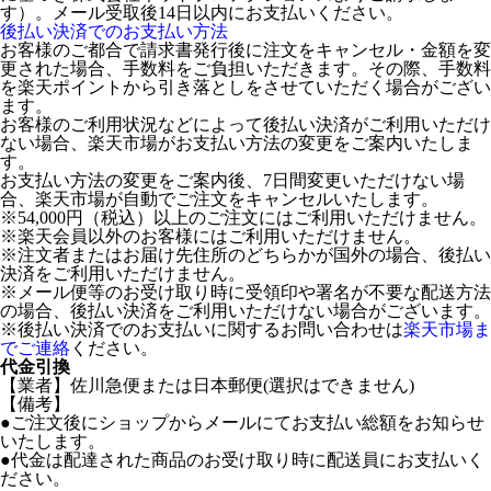
す）。メール受取後14日以内にお支払いください。
後払い決済でのお支払い方法
お客様のご都合で請求書発行後に注文をキャンセル・金額を変
更された場合、手数料をご負担いただきます。その際、手数料
を楽天ポイントから引き落としをさせていただく場合がござい
ます。
お客様のご利用状況などによって後払い決済がご利用いただけ
ない場合、楽天市場がお支払い方法の変更をご案内いたしま
す。
お支払い方法の変更をご案内後、7日間変更いただけない場
合、楽天市場が自動でご注文をキャンセルいたします。
※54,000円（税込）以上のご注文にはご利用いただけません。
※楽天会員以外のお客様にはご利用いただけません。
※注文者またはお届け先住所のどちらかが国外の場合、後払い
決済をご利用いただけません。
※メール便等のお受け取り時に受領印や署名が不要な配送方法
の場合、後払い決済をご利用いただけない場合がございます。
※後払い決済でのお支払いに関するお問い合わせは
楽天市場ま
でご連絡
ください。
代金引換
【業者】佐川急便または日本郵便(選択はできません)
【備考】
●ご注文後にショップからメールにてお支払い総額をお知らせ
いたします。
●代金は配達された商品のお受け取り時に配送員にお支払いく
ださい。