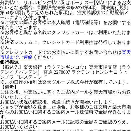
分割払い、リボルビング払い又はボーナス一括払いによるお支
払いとなる場合、割賦販売法第30条2の3第4項、同法施行規則
第54条1項各号に定められた事項は、注文確認後の自動配信メ
ールにより交付します。
※ご注文の際にお客様の本人確認（電話確認等）をお願いする
場合もございます。
※お客様と異なる名義のクレジットカードはご利用いただけま
せん。
※決済システム上、クレジットカード利用控は発行しておりま
せん。
※クレジットカードでのお支払いに関するお問い合わせは
楽天
市場までご連絡
ください。
銀行振込
【振込先】楽天銀行（ラクテンギンコウ）楽天市場支店（ラク
テンイチバシテン） 普通 2278807 ラクテン（センシヤヨウヒ
ンノフ゜レステ－シ゛
※この口座の権利は楽天グループ株式会社が保有しています。
【備考】
ご注文後、お支払いに関するご案内メールを楽天市場からお送
りいたします。
お支払い状況の確認後、発送手続きが開始いたします。
ショップが金額を変更した場合、お客様のご注文時と楽天市場
からのお支払いに関するご案内メール送信時で金額が異なりま
す。
お支払いに関するご案内メールに記載の金額をご確認のうえ、
お支払いください。