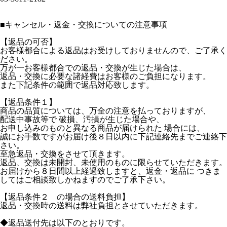
■
キャンセル・返金・交換についての注意事項
【返品の可否】
お客様都合による返品はお受けしておりませんので、ご了承く
ださい。
万が一お客様都合での返品・交換が生じた場合は、
返品・交換に必要な諸経費はお客様のご負担になります。
また下記条件の範囲で返品対応致します。
【返品条件１】
商品の品質については、万全の注意を払っておりますが、
配送中事故等で 破損、汚損が生じた場合や、
お申し込みのものと異なる商品が届けられた 場合には、
誠にお手数ですがお届け後８日以内に下記連絡先までご連絡下
さい。
至急返品・交換をさせて頂きます。
返品、交換は未開封、未使用のものに限らせていただきます。
お届けから８日間以上経過致しますと、返金・返品に つきま
してはご相談致しかねますのでご了承下さい。
【返品条件２ の場合の送料負担】
返品・交換時の送料は弊社負担とさせていただきます。
◆返品送付先は以下のとおりです。