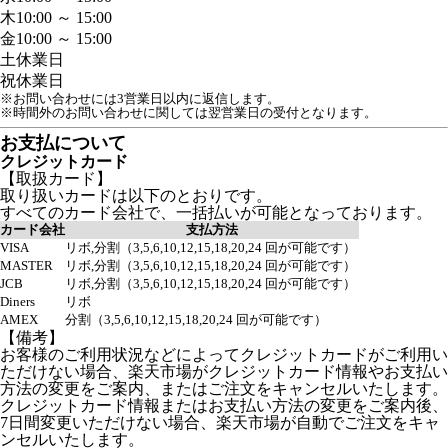
木
10:00 ～ 15:00
金
10:00 ～ 15:00
土
休業日
祝
休業日
※お問い合わせには3営業日以内に返信します。
※時間外のお問い合わせに関しては翌営業日の受付となります。
お支払について
クレジットカード
【取扱カード】
取り扱いカードは以下のとおりです。
すべてのカード会社で、一括払いが可能となっております。
カード会社
支払方法
VISA
リボ,分割（3,5,6,10,12,15,18,20,24 回が可能です）
MASTER
リボ,分割（3,5,6,10,12,15,18,20,24 回が可能です）
JCB
リボ,分割（3,5,6,10,12,15,18,20,24 回が可能です）
Diners
リボ
AMEX
分割（3,5,6,10,12,15,18,20,24 回が可能です）
【備考】
お客様のご利用状況などによってクレジットカードがご利用い
ただけない場合、楽天市場がクレジットカード情報やお支払い
方法の変更をご案内、またはご注文をキャンセルいたします。
クレジットカード情報またはお支払い方法の変更をご案内後、
7日間変更いただけない場合、楽天市場が自動でご注文をキャ
ンセルいたします。