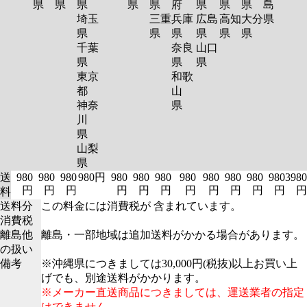
県
県
県
県
県
府
県
県
県
島
埼玉
三重
兵庫
広島
高知
大分
県
県
県
県
県
県
県
千葉
奈良
山口
県
県
県
東京
和歌
都
山
神奈
県
川
県
山梨
県
送
980
980
980
980円
980
980
980
980
980
980
980
980
3980
円
円
円
円
円
円
円
円
円
円
円
円
料
送料分
この料金には消費税が 含まれています。
消費税
離島他
離島・一部地域は追加送料がかかる場合があります。
の扱い
備考
※沖縄県につきましては30,000円(税抜)以上お買い上
げでも、別途送料がかかります。
※メーカー直送商品につきましては、運送業者の指定
はできません。