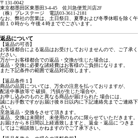
〒131-0042
東京都墨田区東墨田3-4-45 佐川急便荒川店2F
（株）プレステージ 電話03-3611-2181
なお、弊社の営業は、土日祭日、夏季および冬季休暇を除く午
前１０時から 午後４時まででございます。
返品について
【返品の可否】
お客様都合による返品はお受けしておりませんので、ご了承く
ださい。
万が一お客様都合での返品・交換が生じた場合は、
返品・交換に必要な諸経費はお客様のご負担になります。
また下記条件の範囲で返品対応致します。
【返品条件１】
商品の品質については、万全の注意を払っておりますが、
配送中事故等で 破損、汚損が生じた場合や、
お申し込みのものと異なる商品が届けられた 場合には、
誠にお手数ですがお届け後８日以内に下記連絡先までご連絡下
さい。
至急返品・交換をさせて頂きます。
返品、交換は未開封、未使用のものに限らせていただきます。
お届けから８日間以上経過致しますと、返金・返品に つきま
してはご相談致しかねますのでご了承下さい。