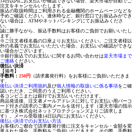
14日以内にお支払いが確認できない場合、楽天市場が自動でご
注文をキャンセルいたします。
振込の取扱時間はご利用される金融機関のホームページなどを
予めご確認ください。連休時など、銀行窓口でお振込みができ
ない場合は、ATMやネットバンキングにてお振込みくださ
い。
誠に勝手ながら、振込手数料はお客様のご負担でお願いいたし
ます。
※ご注文者様名義の口座よりお支払いください。ご注文者様以
外の名義でお支払いいただいた場合、お支払いの確認ができな
い場合がございます。
※銀行振込でのお支払いに関するお問い合わせは
楽天市場まで
ご連絡
ください。
後払い決済
【備考】
手数料：
250円
（請求書発行料）をお客様にご負担いただきま
す。
後払い決済ご利用規約
及び
個人情報の取扱いに係る事項
をご確
認いただき、ご同意のうえご利用ください。
各コンビニまたは銀行でお支払いいただけます。
商品発送後、注文者メールアドレスに対してお支払い用バーコ
ード付きの請求のご案内メールを送付します（楽天市場の指示
に基づき株式会社ネットプロテクションズよりご請求しま
す）。メール受取後14日以内にお支払いください。
後払い決済でのお支払い方法
お客様のご都合で請求書発行後に注文をキャンセル・金額を変
更された場合、手数料をご負担いただきます。その際、手数料