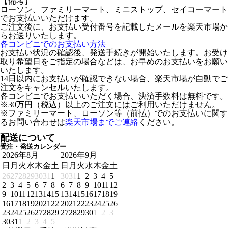
【備考】
ローソン、ファミリーマート、ミニストップ、セイコーマート
でお支払いいただけます。
ご注文後に、お支払い受付番号を記載したメールを楽天市場か
らお送りいたします。
各コンビニでのお支払い方法
お支払い状況の確認後、発送手続きが開始いたします。お受け
取り希望日をご指定の場合などは、お早めのお支払いをお願い
いたします。
14日以内にお支払いが確認できない場合、楽天市場が自動でご
注文をキャンセルいたします。
各コンビニでお支払いいただく場合、決済手数料は無料です。
※30万円（税込）以上のご注文にはご利用いただけません。
※ファミリーマート、ローソン等（前払）でのお支払いに関す
るお問い合わせは
楽天市場までご連絡
ください。
配送について
受注・発送カレンダー
2026年8月
2026年9月
日
月
火
水
木
金
土
日
月
火
水
木
金
土
26
27
28
29
30
31
1
30
31
1
2
3
4
5
2
3
4
5
6
7
8
6
7
8
9
10
11
12
9
10
11
12
13
14
15
13
14
15
16
17
18
19
16
17
18
19
20
21
22
20
21
22
23
24
25
26
23
24
25
26
27
28
29
27
28
29
30
1
2
3
30
31
1
2
3
4
5