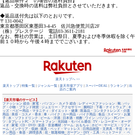
【返品条件２ の場合の送料負担】
返品・交換時の送料は弊社負担とさせていただきます。
◆返品送付先は以下のとおりです。
〒131-0042
東京都墨田区東墨田3-4-45 佐川急便荒川店2F
（株）プレステージ 電話03-3611-2181
なお、弊社の営業は、土日祭日、夏季および冬季休暇を除く午
前１０時から 午後４時まででございます。
楽天トップへ >>
楽天トップ
|
特集一覧
|
ジャンル一覧
|
楽天市場アプリ
|
スーパーDEAL
|
ランキング
|
出
店のご案内
【楽天市場のサービス】
ファッション 総合
|
家電・パソコン・カメラ 総合
|
レディースファッション
|
靴
|
バッ
グ・小物・ブランド雑貨
|
ジュエリー・アクセサリー
|
腕時計
|
下着・ナイトウェア
|
キ
ッズ・ベビー用品・マタニティ
|
ダイエット・健康
|
医薬品・コンタクトレンズ・介護
用品
|
美容・コスメ・香水
|
車・バイク
|
カー用品・バイク用品
|
食品
|
スイーツ・お菓
子
|
水・ソフトドリンク
|
ビール・洋酒
|
日本酒・焼酎
|
ワイン
|
パソコン・PCパー
ツ
|
タブレットPC・スマートフォン
|
光回線・モバイル通信
|
TV・レコーダー・オーデ
ィオ
|
家電
|
CD・DVD
|
楽器・音楽機材
|
ゲーム
|
おもちゃ
|
ホビー
|
サービス・リフォ
ーム
|
インテリア・収納
|
寝具・ベッド・マットレス
|
日用品雑貨・文房具・手芸
|
キッ
チン用品・食器・調理器具
|
花・観葉植物
|
ガーデン・DIY・工具
|
ペットフード ・ ペ