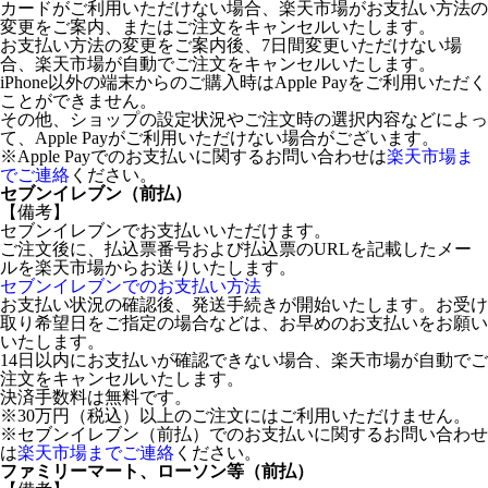
カードがご利用いただけない場合、楽天市場がお支払い方法の
変更をご案内、またはご注文をキャンセルいたします。
お支払い方法の変更をご案内後、7日間変更いただけない場
合、楽天市場が自動でご注文をキャンセルいたします。
iPhone以外の端末からのご購入時はApple Payをご利用いただく
ことができません。
その他、ショップの設定状況やご注文時の選択内容などによっ
て、Apple Payがご利用いただけない場合がございます。
※Apple Payでのお支払いに関するお問い合わせは
楽天市場ま
でご連絡
ください。
セブンイレブン（前払）
【備考】
セブンイレブンでお支払いいただけます。
ご注文後に、払込票番号および払込票のURLを記載したメー
ルを楽天市場からお送りいたします。
セブンイレブンでのお支払い方法
お支払い状況の確認後、発送手続きが開始いたします。お受け
取り希望日をご指定の場合などは、お早めのお支払いをお願い
いたします。
14日以内にお支払いが確認できない場合、楽天市場が自動でご
注文をキャンセルいたします。
決済手数料は無料です。
※30万円（税込）以上のご注文にはご利用いただけません。
※セブンイレブン（前払）でのお支払いに関するお問い合わせ
は
楽天市場までご連絡
ください。
ファミリーマート、ローソン等（前払）