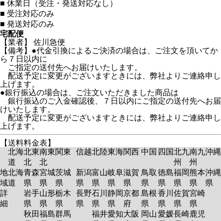
■
休業日（受注・発送対応なし）
■
受注対応のみ
■
発送対応のみ
宅配便
【業者】 佐川急便
【備考】●代金引換によるご決済の場合は、ご注文を頂いてか
ら７日以内に
ご指定の送付先へお届けいたします。
配送予定に変更がございますときには、弊社よりご連絡申し
上げます。
●銀行振込の場合は、ご注文いただきました商品は
銀行振込のご入金確認後、７日以内にご指定の送付先へお届
けいたします。
配送予定に変更がございますときには、弊社よりご連絡申し
上げます。
【送料料金表】
北海
北東
南東
関東
信越
北陸
東海
関西
中国
四国
北九
南九
沖縄
道
北
北
州
州
地
北海
青森
宮城
茨城
新潟
富山
岐阜
滋賀
鳥取
徳島
福岡
熊本
沖縄
域
道
県
県
県
県
県
県
県
県
県
県
県
県
詳
岩手
山形
栃木
長野
石川
静岡
京都
島根
香川
佐賀
宮崎
細
県
県
県
県
県
県
府
県
県
県
県
秋田
福島
群馬
福井
愛知
大阪
岡山
愛媛
長崎
鹿児