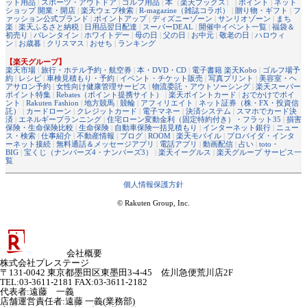
ット用品
|
スポーツ・アウトドア
|
ゴルフ用品
|
本
（
楽天ブックス
） |
ポイント
|
ネット
ショップ 開業・開店
|
楽天ウェブ検索
|
R-magazine（雑誌コラボ）
|
贈り物・ギフト
|
フ
ァッション公式ブランド
|
ポイントアップ
|
ディズニーゾーン
|
サンリオゾーン
|
まち
楽
|
楽天ふるさと納税
|
日用品翌日配達
|
スーパーDEAL
|
開催中イベント一覧
|
福袋＆
初売り
|
バレンタイン
|
ホワイトデー
|
母の日
|
父の日
|
お中元
|
敬老の日
|
ハロウィ
ン
|
お歳暮
|
クリスマス
|
おせち
|
ランキング
【楽天グループ】
楽天市場
|
旅行・ホテル予約・航空券
|
本・DVD・CD
|
電子書籍 楽天Kobo
|
ゴルフ場予
約
|
レシピ
|
車検見積もり・予約
|
イベント・チケット販売
|
写真プリント
|
美容室・ヘ
アサロン予約
|
女性向け健康管理サービス
|
物流委託・アウトソーシング
|
楽天スーパー
ポイント特集
|
Rebates（ポイント提携サイト）
|
楽天ポイントカード
|
おでかけでポイ
ント
|
Rakuten Fashion
|
地方競馬
|
競輪
|
アフィリエイト
|
ネット証券（株・FX・投資信
託）
|
カードローン
|
クレジットカード
|
電子マネー
|
決済システム
|
スマホでカード決
済
|
エネルギープランニング
|
住宅ローン変動金利（固定特約付き）・フラット35
|
損害
保険・生命保険比較
|
生命保険
|
自動車保険一括見積もり
|
インターネット銀行
|
ニュー
ス・検索
|
仕事紹介
|
不動産情報
|
ブログ
|
ROOM
|
楽天モバイル
|
プロバイダ・インタ
ーネット接続
|
無料通話＆メッセージアプリ
|
電話アプリ
|
動画配信
|
占い
|
toto・
BIG
|
宝くじ（ナンバーズ4・ナンバーズ3）
|
楽天イーグルス
|
楽天グループ サービス一
覧
個人情報保護方針
© Rakuten Group, Inc.
会社概要
株式会社プレステージ
〒131-0042 東京都墨田区東墨田3-4-45 佐川急便荒川店2F
TEL:03-3611-2181 FAX:03-3611-2182
代表者
:
遠藤 一義
店舗運営責任者
:
遠藤 一義(業務部)