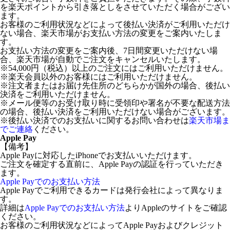
を楽天ポイントから引き落としをさせていただく場合がござい
ます。
お客様のご利用状況などによって後払い決済がご利用いただけ
ない場合、楽天市場がお支払い方法の変更をご案内いたしま
す。
お支払い方法の変更をご案内後、7日間変更いただけない場
合、楽天市場が自動でご注文をキャンセルいたします。
※54,000円（税込）以上のご注文にはご利用いただけません。
※楽天会員以外のお客様にはご利用いただけません。
※注文者またはお届け先住所のどちらかが国外の場合、後払い
決済をご利用いただけません。
※メール便等のお受け取り時に受領印や署名が不要な配送方法
の場合、後払い決済をご利用いただけない場合がございます。
※後払い決済でのお支払いに関するお問い合わせは
楽天市場ま
でご連絡
ください。
Apple Pay
【備考】
Apple Payに対応したiPhoneでお支払いいただけます。
ご注文を確定する直前に、Apple Payの認証を行っていただき
ます。
Apple Payでのお支払い方法
Apple Payでご利用できるカードは発行会社によって異なりま
す。
詳細は
Apple Payでのお支払い方法
よりAppleのサイトをご確認
ください。
お客様のご利用状況などによってApple Payおよびクレジット