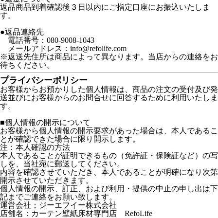
返品商品到着確認後３日以内にご指定口座にお振込いたしま
す。
●返品連絡先
電話番号：080-9008-1043
メールアドレス：info@refolife.com
※返送先住所は商品によって異なります。当店からの連絡をお
待ちください。
プライバシーポリシー
お客様からお預かりした個人情報は、商品の注文の受付及び発
送並びにお客様からのお問合せに回答するために利用いたしま
す。
■個人情報の開示について
お客様から個人情報の開示要求があった場合は、本人であるこ
とが確認できた場合に限り開示します。
注：本人確認の方法
本人であることが証明できるもの（免許証・保険証など）の写
しを、当社宛に郵送してください。
内容を確認させていただき、本人であることが明確になり次第
開示させていただきます。
個人情報の開示、訂正、および利用・提供の中止の申し出は下
記までご連絡をお願い致します。
運営会社：ジーエフイー株式会社
店舗名：カーテン壁紙床材専門店 RefoLife