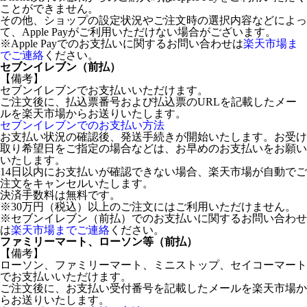
ことができません。
その他、ショップの設定状況やご注文時の選択内容などによっ
て、Apple Payがご利用いただけない場合がございます。
※Apple Payでのお支払いに関するお問い合わせは
楽天市場ま
でご連絡
ください。
セブンイレブン（前払）
【備考】
セブンイレブンでお支払いいただけます。
ご注文後に、払込票番号および払込票のURLを記載したメー
ルを楽天市場からお送りいたします。
セブンイレブンでのお支払い方法
お支払い状況の確認後、発送手続きが開始いたします。お受け
取り希望日をご指定の場合などは、お早めのお支払いをお願い
いたします。
14日以内にお支払いが確認できない場合、楽天市場が自動でご
注文をキャンセルいたします。
決済手数料は無料です。
※30万円（税込）以上のご注文にはご利用いただけません。
※セブンイレブン（前払）でのお支払いに関するお問い合わせ
は
楽天市場までご連絡
ください。
ファミリーマート、ローソン等（前払）
【備考】
ローソン、ファミリーマート、ミニストップ、セイコーマート
でお支払いいただけます。
ご注文後に、お支払い受付番号を記載したメールを楽天市場か
らお送りいたします。