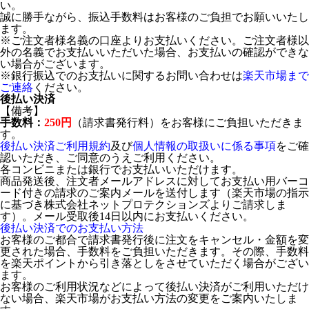
い。
誠に勝手ながら、振込手数料はお客様のご負担でお願いいたし
ます。
※ご注文者様名義の口座よりお支払いください。ご注文者様以
外の名義でお支払いいただいた場合、お支払いの確認ができな
い場合がございます。
※銀行振込でのお支払いに関するお問い合わせは
楽天市場まで
ご連絡
ください。
後払い決済
【備考】
手数料：
250円
（請求書発行料）をお客様にご負担いただきま
す。
後払い決済ご利用規約
及び
個人情報の取扱いに係る事項
をご確
認いただき、ご同意のうえご利用ください。
各コンビニまたは銀行でお支払いいただけます。
商品発送後、注文者メールアドレスに対してお支払い用バーコ
ード付きの請求のご案内メールを送付します（楽天市場の指示
に基づき株式会社ネットプロテクションズよりご請求しま
す）。メール受取後14日以内にお支払いください。
後払い決済でのお支払い方法
お客様のご都合で請求書発行後に注文をキャンセル・金額を変
更された場合、手数料をご負担いただきます。その際、手数料
を楽天ポイントから引き落としをさせていただく場合がござい
ます。
お客様のご利用状況などによって後払い決済がご利用いただけ
ない場合、楽天市場がお支払い方法の変更をご案内いたしま