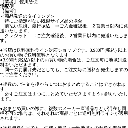
【業者】 佐川急便
宅配便
【備考】
＜商品発送のタイミング＞
特にご指定がない既製サイズ品の場合
前払い決済、銀行振込 ⇒ご入金確認後、２営業日以内に発
送いたします。
クレジット ⇒ご注文確認後、２営業日以内に発送いたしま
す。
●当店は送料無料ライン対応ショップです。3,980円(税込) 以上
のお買い物で送料無料となります。
●3,980円(税込) 以下のお買い物の場合は、ご注文毎に地域別送
料をいただきます。
同一のお届け先だとしても、ご注文毎に送料が発生しますの
でご注意ください。
●複数のご注文を後から１つにおまとめすることはできかねま
す。
必ずご注文は１つにまとめていただきますようお願いいたし
ます。
●おまとめ買いの際に、複数のメーカー直送品などが混在し同
梱不可の場合は、それぞれの商品ごとに送料無料ラインが適用
されます。
●送料無料商品でも、沖縄・離島・一部地域への配送や海外取