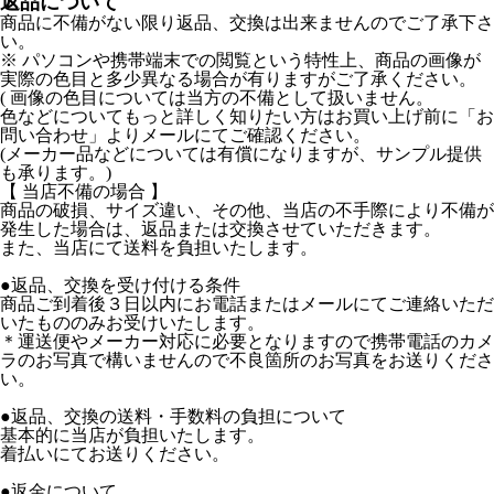
返品について
商品に不備がない限り返品、交換は出来ませんのでご了承下さ
い。
※ パソコンや携帯端末での閲覧という特性上、商品の画像が
実際の色目と多少異なる場合が有りますがご了承ください。
( 画像の色目については当方の不備として扱いません。
色などについてもっと詳しく知りたい方はお買い上げ前に「お
問い合わせ」よりメールにてご確認ください。
(メーカー品などについては有償になりますが、サンプル提供
も承ります。)
【 当店不備の場合 】
商品の破損、サイズ違い、その他、当店の不手際により不備が
発生した場合は、返品または交換させていただきます。
また、当店にて送料を負担いたします。
●返品、交換を受け付ける条件
商品ご到着後３日以内にお電話またはメールにてご連絡いただ
いたもののみお受けいたします。
＊運送便やメーカー対応に必要となりますので携帯電話のカメ
ラのお写真で構いませんので不良箇所のお写真をお送りくださ
い。
●返品、交換の送料・手数料の負担について
基本的に当店が負担いたします。
着払いにてお送りください。
●返金について