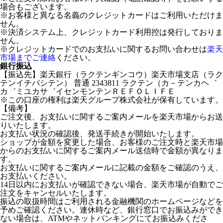
場合もございます。
※お客様と異なる名義のクレジットカードはご利用いただけま
せん。
※決済システム上、クレジットカード利用控は発行しておりま
せん。
※クレジットカードでのお支払いに関するお問い合わせは
楽天
市場までご連絡
ください。
銀行振込
【振込先】楽天銀行（ラクテンギンコウ）楽天市場支店（ラク
テンイチバシテン） 普通 2343811 ラクテン（カ－テンカヘ゛
カ゛ミユカサ゛イセンモンテンＲＥＦＯＬＩＦＥ
※この口座の権利は楽天グループ株式会社が保有しています。
【備考】
ご注文後、お支払いに関するご案内メールを楽天市場からお送
りいたします。
お支払い状況の確認後、発送手続きが開始いたします。
ショップが金額を変更した場合、お客様のご注文時と楽天市場
からのお支払いに関するご案内メール送信時で金額が異なりま
す。
お支払いに関するご案内メールに記載の金額をご確認のうえ、
お支払いください。
14日以内にお支払いが確認できない場合、楽天市場が自動でご
注文をキャンセルいたします。
振込の取扱時間はご利用される金融機関のホームページなどを
予めご確認ください。連休時など、銀行窓口でお振込みができ
ない場合は、ATMやネットバンキングにてお振込みくださ