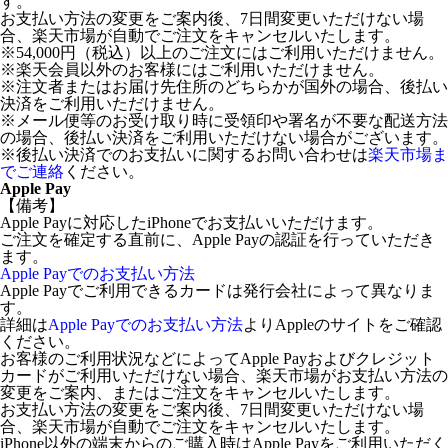
す。
お支払い方法の変更をご案内後、7日間変更いただけない場
合、楽天市場が自動でご注文をキャンセルいたします。
※54,000円（税込）以上のご注文にはご利用いただけません。
※楽天会員以外のお客様にはご利用いただけません。
※注文者またはお届け先住所のどちらかが国外の場合、後払い
決済をご利用いただけません。
※メール便等のお受け取り時に受領印や署名が不要な配送方法
の場合、後払い決済をご利用いただけない場合がございます。
※後払い決済でのお支払いに関するお問い合わせは
楽天市場ま
でご連絡
ください。
Apple Pay
【備考】
Apple Payに対応したiPhoneでお支払いいただけます。
ご注文を確定する直前に、Apple Payの認証を行っていただき
ます。
Apple Payでのお支払い方法
Apple Payでご利用できるカードは発行会社によって異なりま
す。
詳細は
Apple Payでのお支払い方法
よりAppleのサイトをご確認
ください。
お客様のご利用状況などによってApple Payおよびクレジット
カードがご利用いただけない場合、楽天市場がお支払い方法の
変更をご案内、またはご注文をキャンセルいたします。
お支払い方法の変更をご案内後、7日間変更いただけない場
合、楽天市場が自動でご注文をキャンセルいたします。
iPhone以外の端末からのご購入時はApple Payをご利用いただく