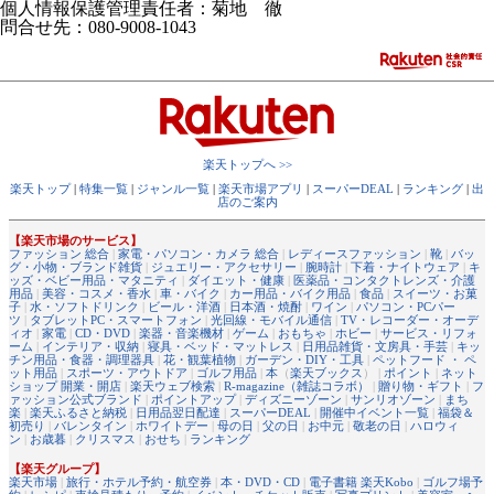
個人情報保護管理責任者：菊地 徹
問合せ先：080-9008-1043
楽天トップへ >>
楽天トップ
|
特集一覧
|
ジャンル一覧
|
楽天市場アプリ
|
スーパーDEAL
|
ランキング
|
出
店のご案内
【楽天市場のサービス】
ファッション 総合
|
家電・パソコン・カメラ 総合
|
レディースファッション
|
靴
|
バッ
グ・小物・ブランド雑貨
|
ジュエリー・アクセサリー
|
腕時計
|
下着・ナイトウェア
|
キ
ッズ・ベビー用品・マタニティ
|
ダイエット・健康
|
医薬品・コンタクトレンズ・介護
用品
|
美容・コスメ・香水
|
車・バイク
|
カー用品・バイク用品
|
食品
|
スイーツ・お菓
子
|
水・ソフトドリンク
|
ビール・洋酒
|
日本酒・焼酎
|
ワイン
|
パソコン・PCパー
ツ
|
タブレットPC・スマートフォン
|
光回線・モバイル通信
|
TV・レコーダー・オーデ
ィオ
|
家電
|
CD・DVD
|
楽器・音楽機材
|
ゲーム
|
おもちゃ
|
ホビー
|
サービス・リフォ
ーム
|
インテリア・収納
|
寝具・ベッド・マットレス
|
日用品雑貨・文房具・手芸
|
キッ
チン用品・食器・調理器具
|
花・観葉植物
|
ガーデン・DIY・工具
|
ペットフード ・ ペ
ット用品
|
スポーツ・アウトドア
|
ゴルフ用品
|
本
（
楽天ブックス
） |
ポイント
|
ネット
ショップ 開業・開店
|
楽天ウェブ検索
|
R-magazine（雑誌コラボ）
|
贈り物・ギフト
|
フ
ァッション公式ブランド
|
ポイントアップ
|
ディズニーゾーン
|
サンリオゾーン
|
まち
楽
|
楽天ふるさと納税
|
日用品翌日配達
|
スーパーDEAL
|
開催中イベント一覧
|
福袋＆
初売り
|
バレンタイン
|
ホワイトデー
|
母の日
|
父の日
|
お中元
|
敬老の日
|
ハロウィ
ン
|
お歳暮
|
クリスマス
|
おせち
|
ランキング
【楽天グループ】
楽天市場
|
旅行・ホテル予約・航空券
|
本・DVD・CD
|
電子書籍 楽天Kobo
|
ゴルフ場予