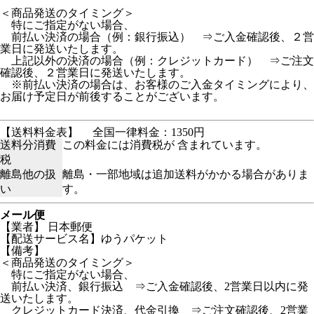
＜商品発送のタイミング＞
特にご指定がない場合、
前払い決済の場合（例：銀行振込） ⇒ご入金確認後、２営
業日に発送いたします。
上記以外の決済の場合（例：クレジットカード） ⇒ご注文
確認後、２営業日に発送いたします。
※前払い決済の場合は、お客様のご入金タイミングにより、
お届け予定日が前後することがございます。
【送料料金表】
全国一律料金：1350円
送料分消費
この料金には消費税が 含まれています。
税
離島他の扱
離島・一部地域は追加送料がかかる場合がありま
い
す。
メール便
【業者】 日本郵便
【配送サービス名】ゆうパケット
【備考】
＜商品発送のタイミング＞
特にご指定がない場合、
前払い決済、銀行振込 ⇒ご入金確認後、2営業日以内に発
送いたします。
クレジットカード決済、代金引換 ⇒ご注文確認後、2営業