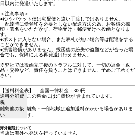
日以内に発送いたします。
＜注意事項＞
●ゆうパケット便は宅配便と違い手渡しではありません。
配達時に受領印を必要としない配送方法の為、お客様の捺
印・署名をいただかず、荷物受け・郵便受けへ投函となりま
す。
●ポストに入らない場合、また表札が無い場合等は配達をする
ことができません。
●損害賠償がありません。投函後の紛失や盗難などが合った場
合でも、保障による再発送は行えません。
※弊社では投函完了後のトラブルに対して、一切の返金・返
品・交換など、責任を負うことはできません。予めご了承くだ
さい。
【送料料金表】
全国一律料金：300円
送料分消費
この料金には消費税が 含まれています。
税
離島他の扱
離島・一部地域は追加送料がかかる場合がありま
い
す。
海外配送について
当店は海外へ発送を行っていません