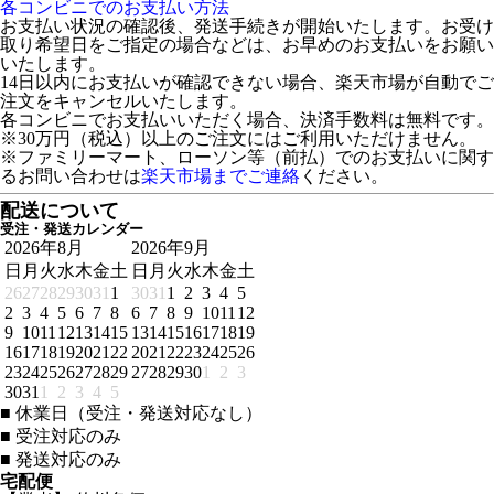
各コンビニでのお支払い方法
お支払い状況の確認後、発送手続きが開始いたします。お受け
取り希望日をご指定の場合などは、お早めのお支払いをお願い
いたします。
14日以内にお支払いが確認できない場合、楽天市場が自動でご
注文をキャンセルいたします。
各コンビニでお支払いいただく場合、決済手数料は無料です。
※30万円（税込）以上のご注文にはご利用いただけません。
※ファミリーマート、ローソン等（前払）でのお支払いに関す
るお問い合わせは
楽天市場までご連絡
ください。
配送について
受注・発送カレンダー
2026年8月
2026年9月
日
月
火
水
木
金
土
日
月
火
水
木
金
土
26
27
28
29
30
31
1
30
31
1
2
3
4
5
2
3
4
5
6
7
8
6
7
8
9
10
11
12
9
10
11
12
13
14
15
13
14
15
16
17
18
19
16
17
18
19
20
21
22
20
21
22
23
24
25
26
23
24
25
26
27
28
29
27
28
29
30
1
2
3
30
31
1
2
3
4
5
■
休業日（受注・発送対応なし）
■
受注対応のみ
■
発送対応のみ
宅配便