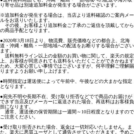
り寄せ品は別途追加料金が発生する場合がございます。
※追加料金が発生する場合は、当店より送料確認のご案内メー
ルをお送りいたします。
その後、お客様より追加料金ご了承のご返信を頂戴してから
の商品手配となります。
●2020年3月18日より、物流費、販売価格などの都合上、北海
道・沖縄・離島・一部地域への配送をお断りする場合がござい
ます。
送料無料ライン以上の金額のお買い物に関して、楽天の規定
上、お客様が同意されても送料をいただくことができかねます
ため、大変心苦しい事情ではございますが、何卒理解ご理解賜
りますようお願い申し上げます。
●時間指定は運送便によって午前中、午後などの大まかな指定
となります。
●宛先不明や長期不在、受け取り拒否などでで商品のお届けが
できず当店及びメーカーに返送された場合、再送料はお客様負
担になります。
通常、運送便の保管期限は一週間～10日程度となりますので
ご注意ください。
●受け取り拒否された場合、返金は一切対応いたしません。ま
た、楽天に悪質ユーザとして通告させていただきます。予めご