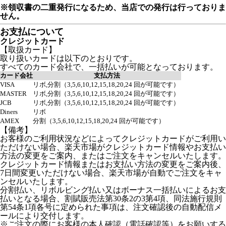
※領収書の二重発行になるため、当店での発行は行っておりま
せん。
お支払について
クレジットカード
【取扱カード】
取り扱いカードは以下のとおりです。
すべてのカード会社で、一括払いが可能となっております。
カード会社
支払方法
VISA
リボ,分割（3,5,6,10,12,15,18,20,24 回が可能です）
MASTER
リボ,分割（3,5,6,10,12,15,18,20,24 回が可能です）
JCB
リボ,分割（3,5,6,10,12,15,18,20,24 回が可能です）
Diners
リボ
AMEX
分割（3,5,6,10,12,15,18,20,24 回が可能です）
【備考】
お客様のご利用状況などによってクレジットカードがご利用い
ただけない場合、楽天市場がクレジットカード情報やお支払い
方法の変更をご案内、またはご注文をキャンセルいたします。
クレジットカード情報またはお支払い方法の変更をご案内後、
7日間変更いただけない場合、楽天市場が自動でご注文をキャ
ンセルいたします。
分割払い、リボルビング払い又はボーナス一括払いによるお支
払いとなる場合、割賦販売法第30条2の3第4項、同法施行規則
第54条1項各号に定められた事項は、注文確認後の自動配信メ
ールにより交付します。
※ご注文の際にお客様の本人確認（電話確認等）をお願いする