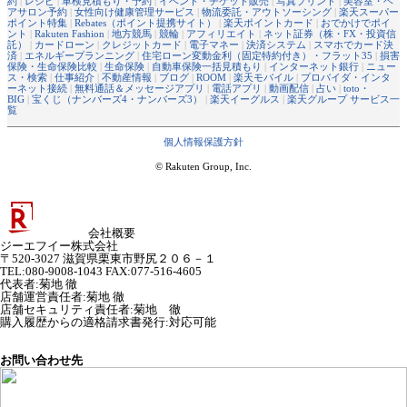
約
|
レシピ
|
車検見積もり・予約
|
イベント・チケット販売
|
写真プリント
|
美容室・ヘ
アサロン予約
|
女性向け健康管理サービス
|
物流委託・アウトソーシング
|
楽天スーパー
ポイント特集
|
Rebates（ポイント提携サイト）
|
楽天ポイントカード
|
おでかけでポイ
ント
|
Rakuten Fashion
|
地方競馬
|
競輪
|
アフィリエイト
|
ネット証券（株・FX・投資信
託）
|
カードローン
|
クレジットカード
|
電子マネー
|
決済システム
|
スマホでカード決
済
|
エネルギープランニング
|
住宅ローン変動金利（固定特約付き）・フラット35
|
損害
保険・生命保険比較
|
生命保険
|
自動車保険一括見積もり
|
インターネット銀行
|
ニュー
ス・検索
|
仕事紹介
|
不動産情報
|
ブログ
|
ROOM
|
楽天モバイル
|
プロバイダ・インタ
ーネット接続
|
無料通話＆メッセージアプリ
|
電話アプリ
|
動画配信
|
占い
|
toto・
BIG
|
宝くじ（ナンバーズ4・ナンバーズ3）
|
楽天イーグルス
|
楽天グループ サービス一
覧
個人情報保護方針
© Rakuten Group, Inc.
会社概要
ジーエフイー株式会社
〒520-3027 滋賀県栗東市野尻２０６－１
TEL:080-9008-1043 FAX:077-516-4605
代表者
:
菊地 徹
店舗運営責任者
:
菊地 徹
店舗セキュリティ責任者
:
菊地 徹
購入履歴からの適格請求書発行:対応可能
お問い合わせ先