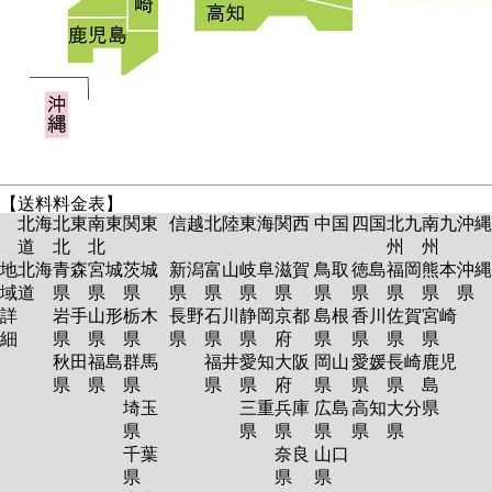
【送料料金表】
北海
北東
南東
関東
信越
北陸
東海
関西
中国
四国
北九
南九
沖縄
道
北
北
州
州
地
北海
青森
宮城
茨城
新潟
富山
岐阜
滋賀
鳥取
徳島
福岡
熊本
沖縄
域
道
県
県
県
県
県
県
県
県
県
県
県
県
詳
岩手
山形
栃木
長野
石川
静岡
京都
島根
香川
佐賀
宮崎
細
県
県
県
県
県
県
府
県
県
県
県
秋田
福島
群馬
福井
愛知
大阪
岡山
愛媛
長崎
鹿児
県
県
県
県
県
府
県
県
県
島
埼玉
三重
兵庫
広島
高知
大分
県
県
県
県
県
県
県
千葉
奈良
山口
県
県
県