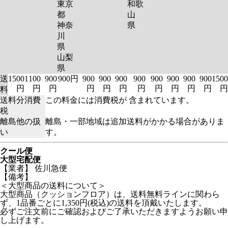
東京
和歌
都
山
神奈
県
川
県
山梨
県
送
1500
1100
900
900円
900
900
900
900
900
900
900
900
1500
円
円
円
円
円
円
円
円
円
円
円
円
料
送料分消費
この料金には消費税が 含まれています。
税
離島他の扱
離島・一部地域は追加送料がかかる場合がありま
い
す。
クール便
大型宅配便
【業者】 佐川急便
【備考】
＜大型商品の送料について＞
大型商品（クッションフロア）は、送料無料ラインに関わら
ず、1品番ごとに1,350円(税込)の送料を頂戴いたします。
必ずご注文前にご確認およびご了承いただきますようお願い申
し上げます。