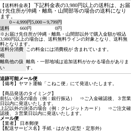
下記料金表の3,980円以上の送料は、お届
【送料料金表】
け先住所が沖縄・離島・山間部等の場合の送料になり
ます。
0～4,999円
5,000～9,799円
送料
660円
0円
※お届け先住所が沖縄・離島・山間部以外で購入金額が税込
3,980円以上の場合は、送料無料ラインの対象となり、送料無
料となります。
送料分消費
この料金には消費税が 含まれています。
税
離島他の扱
離島・一部地域は追加送料がかかる場合がありま
い
す。
追跡可能メール便
【備考】ヤマト運輸「こねこ便」にて発送いたします。
【商品発送のタイミング】
前払い決済の場合（例：銀行振込） ⇒ご入金確認後、３営業
日以内に発送いたします。
上記以外の決済の場合（例：クレジットカード） ⇒ご注文確
認後、３営業日以内に発送いたします。
メール便
【業者】 日本郵便
【配送サービス名】手紙・はがき(定型・定形外)