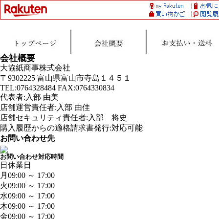
会社概要
大協紙商事株式会社
〒9302225 富山県富山市寺島１４５１
TEL:0764328484 FAX:0764330834
代表者:入部 由美
店舗運営責任者:入部 由佳
店舗セキュリティ責任者:入部 将史
購入履歴からの適格請求書発行:対応可能
お問い合わせ先
お問い合わせ対応時間
日
休業日
月
09:00 ～ 17:00
火
09:00 ～ 17:00
水
09:00 ～ 17:00
木
09:00 ～ 17:00
金
09:00 ～ 17:00