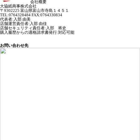
会社概要
大協紙商事株式会社
〒9302225 富山県富山市寺島１４５１
TEL:0764328484 FAX:0764330834
代表者
:
入部 由美
店舗運営責任者
:
入部 由佳
店舗セキュリティ責任者
:
入部 将史
購入履歴からの適格請求書発行:対応可能
お問い合わせ先