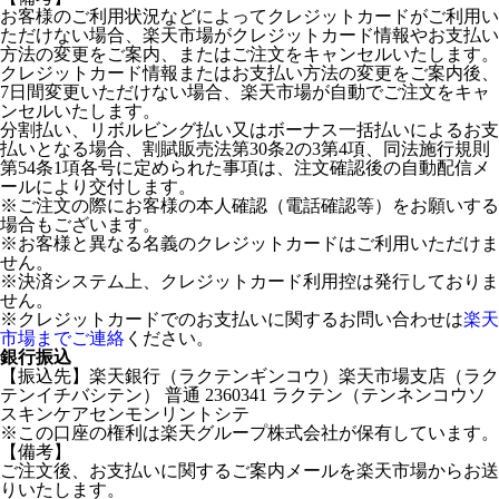
お客様のご利用状況などによってクレジットカードがご利用い
ただけない場合、楽天市場がクレジットカード情報やお支払い
方法の変更をご案内、またはご注文をキャンセルいたします。
クレジットカード情報またはお支払い方法の変更をご案内後、
7日間変更いただけない場合、楽天市場が自動でご注文をキャ
ンセルいたします。
分割払い、リボルビング払い又はボーナス一括払いによるお支
払いとなる場合、割賦販売法第30条2の3第4項、同法施行規則
第54条1項各号に定められた事項は、注文確認後の自動配信メ
ールにより交付します。
※ご注文の際にお客様の本人確認（電話確認等）をお願いする
場合もございます。
※お客様と異なる名義のクレジットカードはご利用いただけま
せん。
※決済システム上、クレジットカード利用控は発行しておりま
せん。
※クレジットカードでのお支払いに関するお問い合わせは
楽天
市場までご連絡
ください。
銀行振込
【振込先】楽天銀行（ラクテンギンコウ）楽天市場支店（ラク
テンイチバシテン） 普通 2360341 ラクテン（テンネンコウソ
スキンケアセンモンリントシテ
※この口座の権利は楽天グループ株式会社が保有しています。
【備考】
ご注文後、お支払いに関するご案内メールを楽天市場からお送
りいたします。