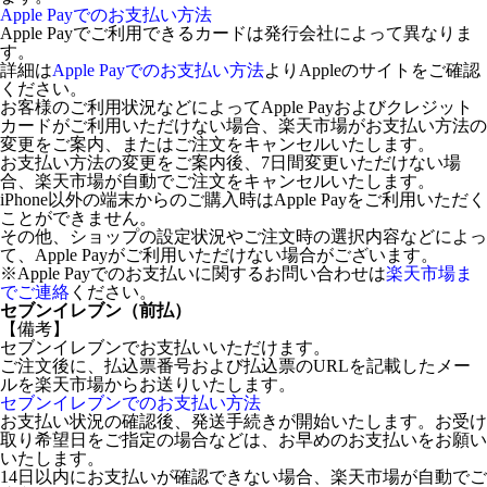
Apple Payでのお支払い方法
Apple Payでご利用できるカードは発行会社によって異なりま
す。
詳細は
Apple Payでのお支払い方法
よりAppleのサイトをご確認
ください。
お客様のご利用状況などによってApple Payおよびクレジット
カードがご利用いただけない場合、楽天市場がお支払い方法の
変更をご案内、またはご注文をキャンセルいたします。
お支払い方法の変更をご案内後、7日間変更いただけない場
合、楽天市場が自動でご注文をキャンセルいたします。
iPhone以外の端末からのご購入時はApple Payをご利用いただく
ことができません。
その他、ショップの設定状況やご注文時の選択内容などによっ
て、Apple Payがご利用いただけない場合がございます。
※Apple Payでのお支払いに関するお問い合わせは
楽天市場ま
でご連絡
ください。
セブンイレブン（前払）
【備考】
セブンイレブンでお支払いいただけます。
ご注文後に、払込票番号および払込票のURLを記載したメー
ルを楽天市場からお送りいたします。
セブンイレブンでのお支払い方法
お支払い状況の確認後、発送手続きが開始いたします。お受け
取り希望日をご指定の場合などは、お早めのお支払いをお願い
いたします。
14日以内にお支払いが確認できない場合、楽天市場が自動でご