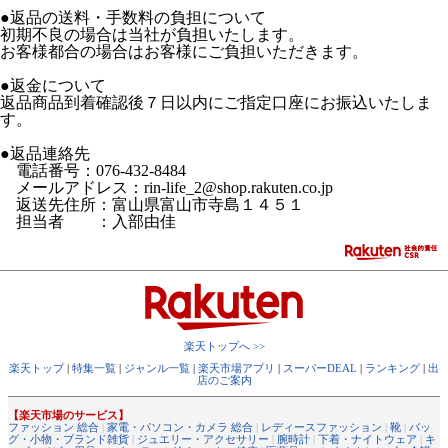
●返品の送料・手数料の負担について
初期不良の場合は当社が負担いたします。
お客様都合の場合はお客様にご負担いただきます。
●返金について
返品商品到着確認後７日以内にご指定口座にお振込いたしま
す。
●返品連絡先
電話番号：076-432-8484
メールアドレス：rin-life_2@shop.rakuten.co.jp
返送先住所：富山県富山市寺島１４５１
担当者 ：入部由佳
楽天トップへ >>
楽天トップ
|
特集一覧
|
ジャンル一覧
|
楽天市場アプリ
|
スーパーDEAL
|
ランキング
|
出
店のご案内
【楽天市場のサービス】
ファッション 総合
|
家電・パソコン・カメラ 総合
|
レディースファッション
|
靴
|
バッ
グ・小物・ブランド雑貨
|
ジュエリー・アクセサリー
|
腕時計
|
下着・ナイトウェア
|
キ