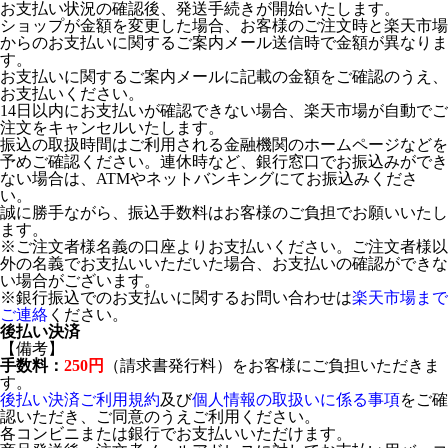
お支払い状況の確認後、発送手続きが開始いたします。
ショップが金額を変更した場合、お客様のご注文時と楽天市場
からのお支払いに関するご案内メール送信時で金額が異なりま
す。
お支払いに関するご案内メールに記載の金額をご確認のうえ、
お支払いください。
14日以内にお支払いが確認できない場合、楽天市場が自動でご
注文をキャンセルいたします。
振込の取扱時間はご利用される金融機関のホームページなどを
予めご確認ください。連休時など、銀行窓口でお振込みができ
ない場合は、ATMやネットバンキングにてお振込みくださ
い。
誠に勝手ながら、振込手数料はお客様のご負担でお願いいたし
ます。
※ご注文者様名義の口座よりお支払いください。ご注文者様以
外の名義でお支払いいただいた場合、お支払いの確認ができな
い場合がございます。
※銀行振込でのお支払いに関するお問い合わせは
楽天市場まで
ご連絡
ください。
後払い決済
【備考】
手数料：
250円
（請求書発行料）をお客様にご負担いただきま
す。
後払い決済ご利用規約
及び
個人情報の取扱いに係る事項
をご確
認いただき、ご同意のうえご利用ください。
各コンビニまたは銀行でお支払いいただけます。