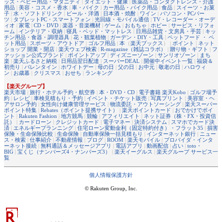
ッズ・ベビー用品・マタニティ
|
ダイエット・健康
|
医薬品・コンタクトレンズ・介護
用品
|
美容・コスメ・香水
|
車・バイク
|
カー用品・バイク用品
|
食品
|
スイーツ・お菓
子
|
水・ソフトドリンク
|
ビール・洋酒
|
日本酒・焼酎
|
ワイン
|
パソコン・PCパー
ツ
|
タブレットPC・スマートフォン
|
光回線・モバイル通信
|
TV・レコーダー・オーデ
ィオ
|
家電
|
CD・DVD
|
楽器・音楽機材
|
ゲーム
|
おもちゃ
|
ホビー
|
サービス・リフォ
ーム
|
インテリア・収納
|
寝具・ベッド・マットレス
|
日用品雑貨・文房具・手芸
|
キッ
チン用品・食器・調理器具
|
花・観葉植物
|
ガーデン・DIY・工具
|
ペットフード ・ ペ
ット用品
|
スポーツ・アウトドア
|
ゴルフ用品
|
本
（
楽天ブックス
） |
ポイント
|
ネット
ショップ 開業・開店
|
楽天ウェブ検索
|
R-magazine（雑誌コラボ）
|
贈り物・ギフト
|
フ
ァッション公式ブランド
|
ポイントアップ
|
ディズニーゾーン
|
サンリオゾーン
|
まち
楽
|
楽天ふるさと納税
|
日用品翌日配達
|
スーパーDEAL
|
開催中イベント一覧
|
福袋＆
初売り
|
バレンタイン
|
ホワイトデー
|
母の日
|
父の日
|
お中元
|
敬老の日
|
ハロウィ
ン
|
お歳暮
|
クリスマス
|
おせち
|
ランキング
【楽天グループ】
楽天市場
|
旅行・ホテル予約・航空券
|
本・DVD・CD
|
電子書籍 楽天Kobo
|
ゴルフ場予
約
|
レシピ
|
車検見積もり・予約
|
イベント・チケット販売
|
写真プリント
|
美容室・ヘ
アサロン予約
|
女性向け健康管理サービス
|
物流委託・アウトソーシング
|
楽天スーパー
ポイント特集
|
Rebates（ポイント提携サイト）
|
楽天ポイントカード
|
おでかけでポイ
ント
|
Rakuten Fashion
|
地方競馬
|
競輪
|
アフィリエイト
|
ネット証券（株・FX・投資信
託）
|
カードローン
|
クレジットカード
|
電子マネー
|
決済システム
|
スマホでカード決
済
|
エネルギープランニング
|
住宅ローン変動金利（固定特約付き）・フラット35
|
損害
保険・生命保険比較
|
生命保険
|
自動車保険一括見積もり
|
インターネット銀行
|
ニュー
ス・検索
|
仕事紹介
|
不動産情報
|
ブログ
|
ROOM
|
楽天モバイル
|
プロバイダ・インタ
ーネット接続
|
無料通話＆メッセージアプリ
|
電話アプリ
|
動画配信
|
占い
|
toto・
BIG
|
宝くじ（ナンバーズ4・ナンバーズ3）
|
楽天イーグルス
|
楽天グループ サービス一
覧
個人情報保護方針
© Rakuten Group, Inc.