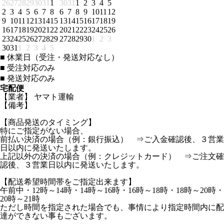
26
27
28
29
30
31
1
30
31
1
2
3
4
5
2
3
4
5
6
7
8
6
7
8
9
10
11
12
9
10
11
12
13
14
15
13
14
15
16
17
18
19
16
17
18
19
20
21
22
20
21
22
23
24
25
26
23
24
25
26
27
28
29
27
28
29
30
1
2
3
30
31
1
2
3
4
5
■
休業日（受注・発送対応なし）
■
受注対応のみ
■
発送対応のみ
宅配便
【業者】 ヤマト運輸
【備考】
【商品発送のタイミング】
特にご指定がない場合、
前払い決済の場合（例：銀行振込） ⇒ご入金確認後、３営業
日以内に発送いたします。
上記以外の決済の場合（例：クレジットカード） ⇒ご注文確
認後、３営業日以内に発送いたします。
【配送希望時間帯をご指定出来ます】
午前中・12時～14時・14時～16時・16時～18時・18時～20時・
20時～21時
ただし時間を指定された場合でも、事情により指定時間内に配
達ができない事もございます。