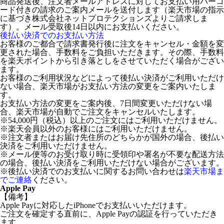
商品発送後、注文者メールアドレスに対してお支払い用バーコ
ード付きの請求のご案内メールを送付します（楽天市場の指示
に基づき株式会社ネットプロテクションズよりご請求しま
す）。メール受取後14日以内にお支払いください。
後払い決済でのお支払い方法
お客様のご都合で請求書発行後に注文をキャンセル・金額を変
更された場合、手数料をご負担いただきます。その際、手数料
を楽天ポイントから引き落としをさせていただく場合がござい
ます。
お客様のご利用状況などによって後払い決済がご利用いただけ
ない場合、楽天市場がお支払い方法の変更をご案内いたしま
す。
お支払い方法の変更をご案内後、7日間変更いただけない場
合、楽天市場が自動でご注文をキャンセルいたします。
※54,000円（税込）以上のご注文にはご利用いただけません。
※楽天会員以外のお客様にはご利用いただけません。
※注文者またはお届け先住所のどちらかが国外の場合、後払い
決済をご利用いただけません。
※メール便等のお受け取り時に受領印や署名が不要な配送方法
の場合、後払い決済をご利用いただけない場合がございます。
※後払い決済でのお支払いに関するお問い合わせは
楽天市場ま
でご連絡
ください。
Apple Pay
【備考】
Apple Payに対応したiPhoneでお支払いいただけます。
ご注文を確定する直前に、Apple Payの認証を行っていただき
ます。