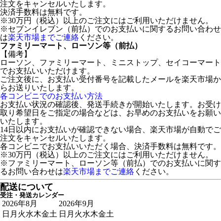
注文をキャンセルいたします。
決済手数料は無料です。
※30万円（税込）以上のご注文にはご利用いただけません。
※セブンイレブン（前払）でのお支払いに関するお問い合わせ
は
楽天市場までご連絡
ください。
ファミリーマート、ローソン等（前払）
【備考】
ローソン、ファミリーマート、ミニストップ、セイコーマート
でお支払いいただけます。
ご注文後に、お支払い受付番号を記載したメールを楽天市場か
らお送りいたします。
各コンビニでのお支払い方法
お支払い状況の確認後、発送手続きが開始いたします。お受け
取り希望日をご指定の場合などは、お早めのお支払いをお願い
いたします。
14日以内にお支払いが確認できない場合、楽天市場が自動でご
注文をキャンセルいたします。
各コンビニでお支払いいただく場合、決済手数料は無料です。
※30万円（税込）以上のご注文にはご利用いただけません。
※ファミリーマート、ローソン等（前払）でのお支払いに関す
るお問い合わせは
楽天市場までご連絡
ください。
配送について
受注・発送カレンダー
2026年8月
2026年9月
日
月
火
水
木
金
土
日
月
火
水
木
金
土