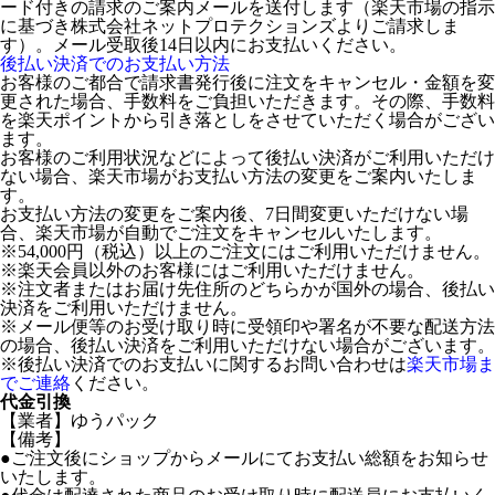
ード付きの請求のご案内メールを送付します（楽天市場の指示
に基づき株式会社ネットプロテクションズよりご請求しま
す）。メール受取後14日以内にお支払いください。
後払い決済でのお支払い方法
お客様のご都合で請求書発行後に注文をキャンセル・金額を変
更された場合、手数料をご負担いただきます。その際、手数料
を楽天ポイントから引き落としをさせていただく場合がござい
ます。
お客様のご利用状況などによって後払い決済がご利用いただけ
ない場合、楽天市場がお支払い方法の変更をご案内いたしま
す。
お支払い方法の変更をご案内後、7日間変更いただけない場
合、楽天市場が自動でご注文をキャンセルいたします。
※54,000円（税込）以上のご注文にはご利用いただけません。
※楽天会員以外のお客様にはご利用いただけません。
※注文者またはお届け先住所のどちらかが国外の場合、後払い
決済をご利用いただけません。
※メール便等のお受け取り時に受領印や署名が不要な配送方法
の場合、後払い決済をご利用いただけない場合がございます。
※後払い決済でのお支払いに関するお問い合わせは
楽天市場ま
でご連絡
ください。
代金引換
【業者】ゆうパック
【備考】
●ご注文後にショップからメールにてお支払い総額をお知らせ
いたします。