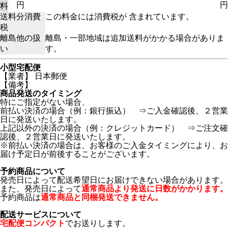
円
円
料
送料分消費
この料金には消費税が 含まれています。
税
離島他の扱
離島・一部地域は追加送料がかかる場合がありま
い
す。
小型宅配便
【業者】 日本郵便
【備考】
商品発送のタイミング
特にご指定がない場合、
前払い決済の場合（例：銀行振込） ⇒ご入金確認後、２営業
日に発送いたします。
上記以外の決済の場合（例：クレジットカード） ⇒ご注文確
認後、２営業日に発送いたします。
※前払い決済の場合は、お客様のご入金タイミングにより、お
届け予定日が前後することがございます。
予約商品について
発売日によって配送希望日にお届けできない場合があります。
また、発売日によって
通常商品より発送に日数がかかります。
予約商品は
通常商品と同梱発送できません。
配送サービスについて
宅配便コンパクト
でお送りします。