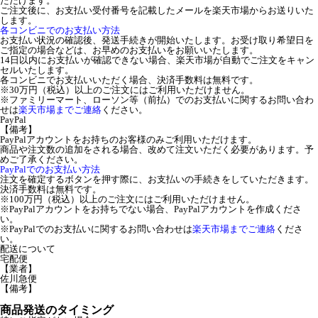
ただけます。
ご注文後に、お支払い受付番号を記載したメールを楽天市場からお送りいた
します。
各コンビニでのお支払い方法
お支払い状況の確認後、発送手続きが開始いたします。お受け取り希望日を
ご指定の場合などは、お早めのお支払いをお願いいたします。
14日以内にお支払いが確認できない場合、楽天市場が自動でご注文をキャン
セルいたします。
各コンビニでお支払いいただく場合、決済手数料は無料です。
※30万円（税込）以上のご注文にはご利用いただけません。
※ファミリーマート、ローソン等（前払）でのお支払いに関するお問い合わ
せは
楽天市場までご連絡
ください。
PayPal
【備考】
PayPalアカウントをお持ちのお客様のみご利用いただけます。
商品や注文数の追加をされる場合、改めて注文いただく必要があります。予
めご了承ください。
PayPalでのお支払い方法
注文を確定するボタンを押す際に、お支払いの手続きをしていただきます。
決済手数料は無料です。
※100万円（税込）以上のご注文にはご利用いただけません。
※PayPalアカウントをお持ちでない場合、PayPalアカウントを作成くださ
い。
※PayPalでのお支払いに関するお問い合わせは
楽天市場までご連絡
くださ
い。
配送について
宅配便
【業者】
佐川急便
【備考】
商品発送のタイミング