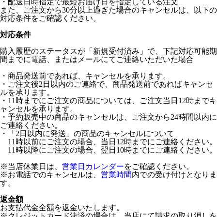
・配送日時指定で最短お届け日を指定している注文
また、ご注文から30分以上過ぎた場合のキャンセルは、以下の
対応条件をご確認ください。
対応条件
購入履歴のステータスが「新規受付済み」で、下記対応可能期
間までに電話、またはメールにてご連絡いただいた場合
・商品発送前であれば、キャンセルを承ります。
・ご注文後2日以内のご連絡で、商品発送前であればキャンセ
ルを承ります。
・11時までにご注文の商品については、ご注文当日12時までキ
ャンセルを承ります。
・予約販売中の商品のキャンセルは、ご注文から24時間以内に
ご連絡ください。
・「2日以内に発送」の商品のキャンセルについて
11時以前にご注文の場合、当日12時までにご連絡ください。
11時以降にご注文の場合、翌日10時までにご連絡ください。
※当店休業日は、
営業日カレンダー
をご確認ください。
※お電話でのキャンセルは、
営業時間
内での受け付けとなりま
す。
返金額
お支払代金全額を返金いたします。
※クレジットカード決済の場合は、当店にて請求の取り消しを