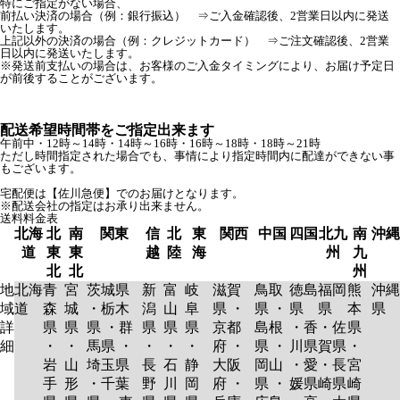
特にご指定がない場合、
前払い決済の場合（例：銀行振込） ⇒ご入金確認後、2営業日以内に発送
いたします。
上記以外の決済の場合（例：クレジットカード） ⇒ご注文確認後、2営業
日以内に発送いたします。
※発送前支払いの場合は、お客様のご入金タイミングにより、お届け予定日
が前後することがございます。
配送希望時間帯をご指定出来ます
午前中・12時～14時・14時～16時・16時～18時・18時～21時
ただし時間指定された場合でも、事情により指定時間内に配達ができない事
もございます。
宅配便は【佐川急便】でのお届けとなります。
※配送会社の指定はお承り出来ません。
送料料金表
北海
北
南
関東
信
北
東
関西
中国
四国
北九
南
沖縄
道
東
東
越
陸
海
州
九
北
北
州
地
北海
青
宮
茨城県
新
富
岐
滋賀
鳥取
徳島
福岡
熊
沖縄
域
道
森
城
・栃木
潟
山
阜
県 ・
県 ・
県
県
本
県
詳
県
県
県 ・群
県
県
県
京都
島根
・香
・佐
県
細
・
・
馬県 ・
・
・
・
府 ・
県 ・
川県
賀県
・
岩
山
埼玉県
長
石
静
大阪
岡山
・愛
・長
宮
手
形
・千葉
野
川
岡
府 ・
県 ・
媛県
崎県
崎