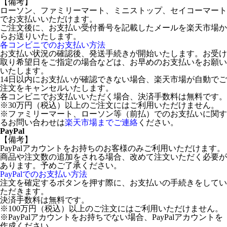
【備考】
ローソン、ファミリーマート、ミニストップ、セイコーマート
でお支払いいただけます。
ご注文後に、お支払い受付番号を記載したメールを楽天市場か
らお送りいたします。
各コンビニでのお支払い方法
お支払い状況の確認後、発送手続きが開始いたします。お受け
取り希望日をご指定の場合などは、お早めのお支払いをお願い
いたします。
14日以内にお支払いが確認できない場合、楽天市場が自動でご
注文をキャンセルいたします。
各コンビニでお支払いいただく場合、決済手数料は無料です。
※30万円（税込）以上のご注文にはご利用いただけません。
※ファミリーマート、ローソン等（前払）でのお支払いに関す
るお問い合わせは
楽天市場までご連絡
ください。
PayPal
【備考】
PayPalアカウントをお持ちのお客様のみご利用いただけます。
商品や注文数の追加をされる場合、改めて注文いただく必要が
あります。予めご了承ください。
PayPalでのお支払い方法
注文を確定するボタンを押す際に、お支払いの手続きをしてい
ただきます。
決済手数料は無料です。
※100万円（税込）以上のご注文にはご利用いただけません。
※PayPalアカウントをお持ちでない場合、PayPalアカウントを
作成ください。