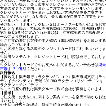
お客様のご利用状況などによってクレジットカードがご利用い
ただけない場合、楽天市場がクレジットカード情報やお支払い
方法の変更をご案内、またはご注文をキャンセルいたします。
クレジットカード情報またはお支払い方法の変更をご案内後、
7日間変更いただけない場合、楽天市場が自動でご注文をキャ
ンセルいたします。
分割払い、リボルビング払い又はボーナス一括払いによるお支
払いとなる場合、割賦販売法第30条2の3第4項、同法施行規則
第54条1項各号に定められた事項は、注文確認後の自動配信メ
ールにより交付します。
※ご注文の際にお客様の本人確認（電話確認等）をお願いする
場合もございます。
※お客様と異なる名義のクレジットカードはご利用いただけま
せん。
※決済システム上、クレジットカード利用控は発行しておりま
せん。
※クレジットカードでのお支払いに関するお問い合わせは
楽天
市場までご連絡
ください。
銀行振込
【振込先】楽天銀行（ラクテンギンコウ）楽天市場支店（ラク
テンイチバシテン） 普通 2801380 ラクテン（リソウテ゛ンキ
ラクテンイチハ゛テン
※この口座の権利は楽天グループ株式会社が保有しています。
【備考】
ご注文後、お支払いに関するご案内メールを楽天市場からお送
りいたします。
お支払い状況の確認後、発送手続きが開始いたします。