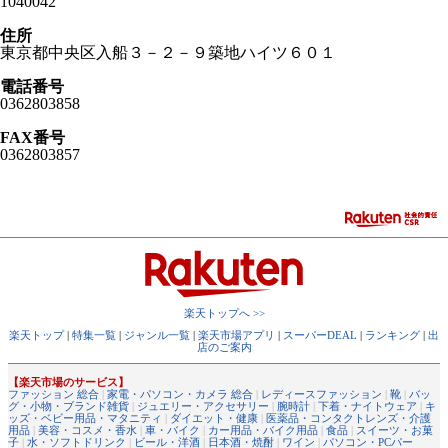
1040042
住所
東京都中央区入船３－２－９築地ハイツ６０１
電話番号
0362803858
FAX番号
0362803857
楽天トップへ >>
楽天トップ
|
特集一覧
|
ジャンル一覧
|
楽天市場アプリ
|
スーパーDEAL
|
ランキング
|
出
店のご案内
【楽天市場のサービス】
ファッション 総合
|
家電・パソコン・カメラ 総合
|
レディースファッション
|
靴
|
バッ
グ・小物・ブランド雑貨
|
ジュエリー・アクセサリー
|
腕時計
|
下着・ナイトウェア
|
キ
ッズ・ベビー用品・マタニティ
|
ダイエット・健康
|
医薬品・コンタクトレンズ・介護
用品
|
美容・コスメ・香水
|
車・バイク
|
カー用品・バイク用品
|
食品
|
スイーツ・お菓
子
|
水・ソフトドリンク
|
ビール・洋酒
|
日本酒・焼酎
|
ワイン
|
パソコン・PCパー