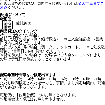
※PayPalでのお支払いに関するお問い合わせは
楽天市場までご
連絡
ください。
配送について
宅配便
【業者】 佐川急便
【備考】
商品発送のタイミング
特にご指定がない場合、
前払い決済の場合（例：銀行振込） ⇒ご入金確認後、2営業
日以内に発送いたします。
上記以外の決済の場合（例：クレジットカード） ⇒ご注文確
認後、2営業日以内に発送いたします。
※発送前支払いの場合は、お客様のご入金タイミングにより、
お届け予定日が前後することがございます。
配送希望時間帯をご指定出来ます
午前中・12時～14時・14時～16時・16時～18時・18時～21時
ただし時間指定された場合でも、事情により指定時間内に配達
ができない事もございます。
宅配便は【佐川急便】でのお届けとなります。
※配送会社の指定はお承り出来ません。