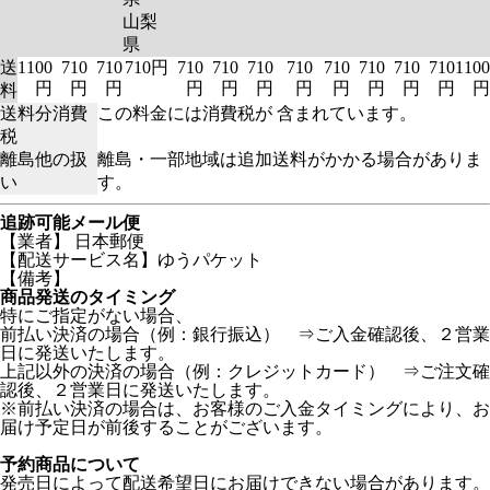
山梨
県
送
1100
710
710
710円
710
710
710
710
710
710
710
710
1100
円
円
円
円
円
円
円
円
円
円
円
円
料
送料分消費
この料金には消費税が 含まれています。
税
離島他の扱
離島・一部地域は追加送料がかかる場合がありま
い
す。
追跡可能メール便
【業者】 日本郵便
【配送サービス名】ゆうパケット
【備考】
商品発送のタイミング
特にご指定がない場合、
前払い決済の場合（例：銀行振込） ⇒ご入金確認後、２営業
日に発送いたします。
上記以外の決済の場合（例：クレジットカード） ⇒ご注文確
認後、２営業日に発送いたします。
※前払い決済の場合は、お客様のご入金タイミングにより、お
届け予定日が前後することがございます。
予約商品について
発売日によって配送希望日にお届けできない場合があります。