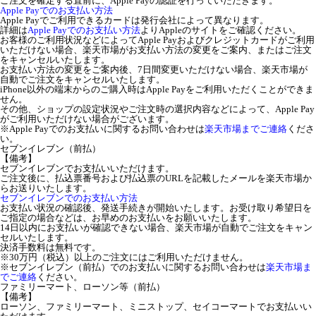
ご注文を確定する直前に、Apple Payの認証を行っていただきます。
Apple Payでのお支払い方法
Apple Payでご利用できるカードは発行会社によって異なります。
詳細は
Apple Payでのお支払い方法
よりAppleのサイトをご確認ください。
お客様のご利用状況などによってApple Payおよびクレジットカードがご利用
いただけない場合、楽天市場がお支払い方法の変更をご案内、またはご注文
をキャンセルいたします。
お支払い方法の変更をご案内後、7日間変更いただけない場合、楽天市場が
自動でご注文をキャンセルいたします。
iPhone以外の端末からのご購入時はApple Payをご利用いただくことができま
せん。
その他、ショップの設定状況やご注文時の選択内容などによって、Apple Pay
がご利用いただけない場合がございます。
※Apple Payでのお支払いに関するお問い合わせは
楽天市場までご連絡
くださ
い。
セブンイレブン（前払）
【備考】
セブンイレブンでお支払いいただけます。
ご注文後に、払込票番号および払込票のURLを記載したメールを楽天市場か
らお送りいたします。
セブンイレブンでのお支払い方法
お支払い状況の確認後、発送手続きが開始いたします。お受け取り希望日を
ご指定の場合などは、お早めのお支払いをお願いいたします。
14日以内にお支払いが確認できない場合、楽天市場が自動でご注文をキャン
セルいたします。
決済手数料は無料です。
※30万円（税込）以上のご注文にはご利用いただけません。
※セブンイレブン（前払）でのお支払いに関するお問い合わせは
楽天市場ま
でご連絡
ください。
ファミリーマート、ローソン等（前払）
【備考】
ローソン、ファミリーマート、ミニストップ、セイコーマートでお支払いい