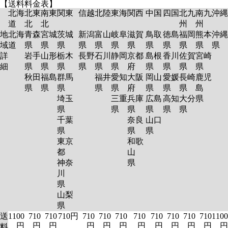
【送料料金表】
北海
北東
南東
関東
信越
北陸
東海
関西
中国
四国
北九
南九
沖縄
道
北
北
州
州
地
北海
青森
宮城
茨城
新潟
富山
岐阜
滋賀
鳥取
徳島
福岡
熊本
沖縄
域
道
県
県
県
県
県
県
県
県
県
県
県
県
詳
岩手
山形
栃木
長野
石川
静岡
京都
島根
香川
佐賀
宮崎
細
県
県
県
県
県
県
府
県
県
県
県
秋田
福島
群馬
福井
愛知
大阪
岡山
愛媛
長崎
鹿児
県
県
県
県
県
府
県
県
県
島
埼玉
三重
兵庫
広島
高知
大分
県
県
県
県
県
県
県
千葉
奈良
山口
県
県
県
東京
和歌
都
山
神奈
県
川
県
山梨
県
送
1100
710
710
710円
710
710
710
710
710
710
710
710
1100
円
円
円
円
円
円
円
円
円
円
円
円
料