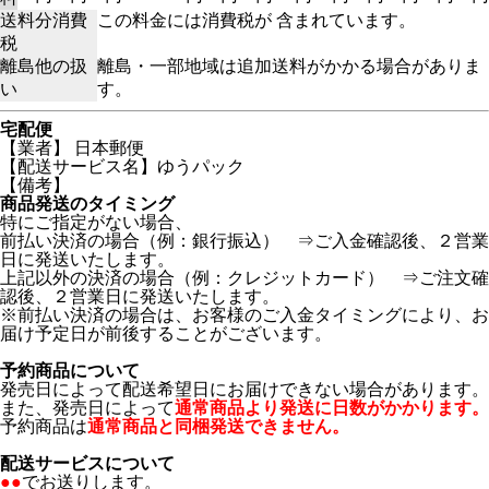
送料分消費
この料金には消費税が 含まれています。
税
離島他の扱
離島・一部地域は追加送料がかかる場合がありま
い
す。
宅配便
【業者】 日本郵便
【配送サービス名】ゆうパック
【備考】
商品発送のタイミング
特にご指定がない場合、
前払い決済の場合（例：銀行振込） ⇒ご入金確認後、２営業
日に発送いたします。
上記以外の決済の場合（例：クレジットカード） ⇒ご注文確
認後、２営業日に発送いたします。
※前払い決済の場合は、お客様のご入金タイミングにより、お
届け予定日が前後することがございます。
予約商品について
発売日によって配送希望日にお届けできない場合があります。
また、発売日によって
通常商品より発送に日数がかかります。
予約商品は
通常商品と同梱発送できません。
配送サービスについて
●●
でお送りします。