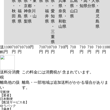
県
県
県 ・東
県
県
県
兵庫
広島
・高
・大
県
・
・
京都 ・
・
・
県 ・
県 ・
知県
分県
・
秋
福
神奈川
福
愛
奈良
山口
鹿
田
島
県 ・山
井
知
県 ・
県
児
県
県
梨県
県
県
和歌
島
・
山県
県
三
重
県
送
1100
710
710
710円
710
710
710
710円
710
710
710
710
1100
円
円
円
円
円
円
円
円
円
円
円
料
送料分消費
この料金には消費税が 含まれています。
税
離島他の扱
離島・一部地域は追加送料がかかる場合がありま
い
す。
宅配便
【業者】
日本郵便
【配送サービス名】
ゆうパック
【備考】