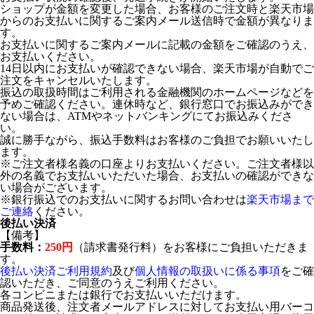
ショップが金額を変更した場合、お客様のご注文時と楽天市場
からのお支払いに関するご案内メール送信時で金額が異なりま
す。
お支払いに関するご案内メールに記載の金額をご確認のうえ、
お支払いください。
14日以内にお支払いが確認できない場合、楽天市場が自動でご
注文をキャンセルいたします。
振込の取扱時間はご利用される金融機関のホームページなどを
予めご確認ください。連休時など、銀行窓口でお振込みができ
ない場合は、ATMやネットバンキングにてお振込みくださ
い。
誠に勝手ながら、振込手数料はお客様のご負担でお願いいたし
ます。
※ご注文者様名義の口座よりお支払いください。ご注文者様以
外の名義でお支払いいただいた場合、お支払いの確認ができな
い場合がございます。
※銀行振込でのお支払いに関するお問い合わせは
楽天市場まで
ご連絡
ください。
後払い決済
【備考】
手数料：
250円
（請求書発行料）をお客様にご負担いただきま
す。
後払い決済ご利用規約
及び
個人情報の取扱いに係る事項
をご確
認いただき、ご同意のうえご利用ください。
各コンビニまたは銀行でお支払いいただけます。
商品発送後、注文者メールアドレスに対してお支払い用バーコ