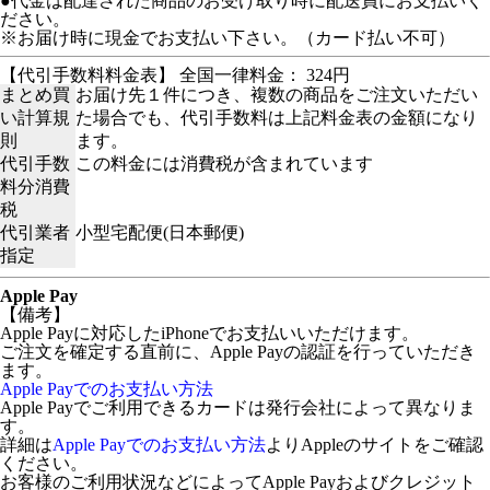
●代金は配達された商品のお受け取り時に配送員にお支払いく
ださい。
※お届け時に現金でお支払い下さい。（カード払い不可）
【代引手数料料金表】 全国一律料金： 324円
まとめ買
お届け先１件につき、複数の商品をご注文いただい
い計算規
た場合でも、代引手数料は上記料金表の金額になり
則
ます。
代引手数
この料金には消費税が含まれています
料分消費
税
代引業者
小型宅配便(日本郵便)
指定
Apple Pay
【備考】
Apple Payに対応したiPhoneでお支払いいただけます。
ご注文を確定する直前に、Apple Payの認証を行っていただき
ます。
Apple Payでのお支払い方法
Apple Payでご利用できるカードは発行会社によって異なりま
す。
詳細は
Apple Payでのお支払い方法
よりAppleのサイトをご確認
ください。
お客様のご利用状況などによってApple Payおよびクレジット