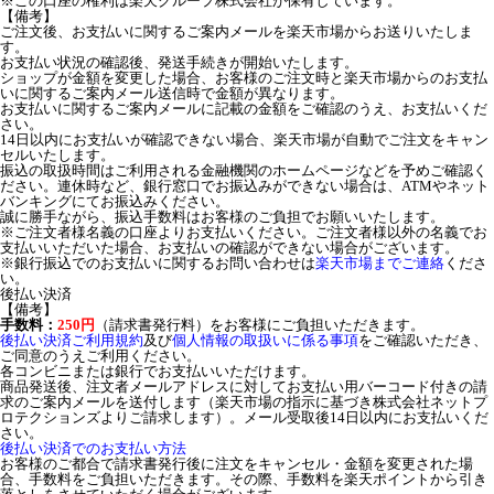
※この口座の権利は楽天グループ株式会社が保有しています。
【備考】
ご注文後、お支払いに関するご案内メールを楽天市場からお送りいたしま
す。
お支払い状況の確認後、発送手続きが開始いたします。
ショップが金額を変更した場合、お客様のご注文時と楽天市場からのお支払
いに関するご案内メール送信時で金額が異なります。
お支払いに関するご案内メールに記載の金額をご確認のうえ、お支払いくだ
さい。
14日以内にお支払いが確認できない場合、楽天市場が自動でご注文をキャン
セルいたします。
振込の取扱時間はご利用される金融機関のホームページなどを予めご確認く
ださい。連休時など、銀行窓口でお振込みができない場合は、ATMやネット
バンキングにてお振込みください。
誠に勝手ながら、振込手数料はお客様のご負担でお願いいたします。
※ご注文者様名義の口座よりお支払いください。ご注文者様以外の名義でお
支払いいただいた場合、お支払いの確認ができない場合がございます。
※銀行振込でのお支払いに関するお問い合わせは
楽天市場までご連絡
くださ
い。
後払い決済
【備考】
手数料：
250円
（請求書発行料）をお客様にご負担いただきます。
後払い決済ご利用規約
及び
個人情報の取扱いに係る事項
をご確認いただき、
ご同意のうえご利用ください。
各コンビニまたは銀行でお支払いいただけます。
商品発送後、注文者メールアドレスに対してお支払い用バーコード付きの請
求のご案内メールを送付します（楽天市場の指示に基づき株式会社ネットプ
ロテクションズよりご請求します）。メール受取後14日以内にお支払いくだ
さい。
後払い決済でのお支払い方法
お客様のご都合で請求書発行後に注文をキャンセル・金額を変更された場
合、手数料をご負担いただきます。その際、手数料を楽天ポイントから引き