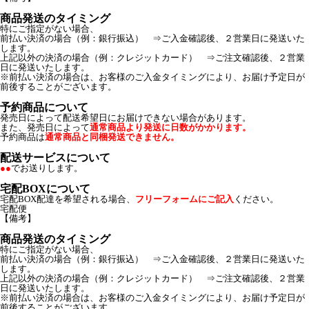
商品発送のタイミング
特にご指定がない場合、
前払い決済の場合（例：銀行振込） ⇒ご入金確認後、２営業日に発送いた
します。
上記以外の決済の場合（例：クレジットカード） ⇒ご注文確認後、２営業
日に発送いたします。
※前払い決済の場合は、お客様のご入金タイミングにより、お届け予定日が
前後することがございます。
予約商品について
発売日によって配送希望日にお届けできない場合があります。
また、発売日によって
通常商品より発送に日数がかかります。
予約商品は
通常商品と同梱発送できません。
配送サービスについて
●●
でお送りします。
宅配BOXについて
宅配BOX配達を希望される場合、
フリーフォームにご記入
ください。
宅配便
【備考】
商品発送のタイミング
特にご指定がない場合、
前払い決済の場合（例：銀行振込） ⇒ご入金確認後、２営業日に発送いた
します。
上記以外の決済の場合（例：クレジットカード） ⇒ご注文確認後、２営業
日に発送いたします。
※前払い決済の場合は、お客様のご入金タイミングにより、お届け予定日が
前後することがございます。