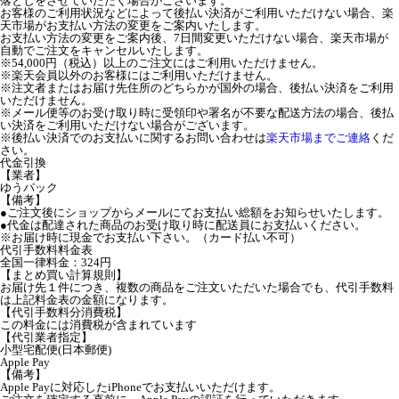
落としをさせていただく場合がございます。
お客様のご利用状況などによって後払い決済がご利用いただけない場合、楽
天市場がお支払い方法の変更をご案内いたします。
お支払い方法の変更をご案内後、7日間変更いただけない場合、楽天市場が
自動でご注文をキャンセルいたします。
※54,000円（税込）以上のご注文にはご利用いただけません。
※楽天会員以外のお客様にはご利用いただけません。
※注文者またはお届け先住所のどちらかが国外の場合、後払い決済をご利用
いただけません。
※メール便等のお受け取り時に受領印や署名が不要な配送方法の場合、後払
い決済をご利用いただけない場合がございます。
※後払い決済でのお支払いに関するお問い合わせは
楽天市場までご連絡
くだ
さい。
代金引換
【業者】
ゆうパック
【備考】
●ご注文後にショップからメールにてお支払い総額をお知らせいたします。
●代金は配達された商品のお受け取り時に配送員にお支払いください。
※お届け時に現金でお支払い下さい。（カード払い不可）
代引手数料料金表
全国一律料金：324円
【まとめ買い計算規則】
お届け先１件につき、複数の商品をご注文いただいた場合でも、代引手数料
は上記料金表の金額になります。
【代引手数料分消費税】
この料金には消費税が含まれています
【代引業者指定】
小型宅配便(日本郵便)
Apple Pay
【備考】
Apple Payに対応したiPhoneでお支払いいただけます。