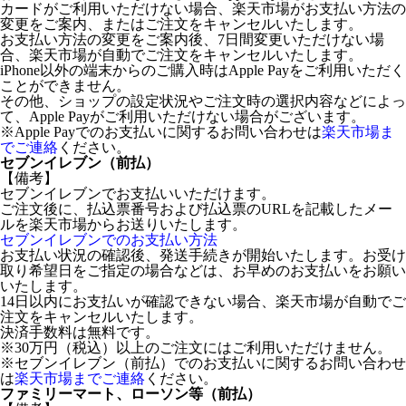
カードがご利用いただけない場合、楽天市場がお支払い方法の
変更をご案内、またはご注文をキャンセルいたします。
お支払い方法の変更をご案内後、7日間変更いただけない場
合、楽天市場が自動でご注文をキャンセルいたします。
iPhone以外の端末からのご購入時はApple Payをご利用いただく
ことができません。
その他、ショップの設定状況やご注文時の選択内容などによっ
て、Apple Payがご利用いただけない場合がございます。
※Apple Payでのお支払いに関するお問い合わせは
楽天市場ま
でご連絡
ください。
セブンイレブン（前払）
【備考】
セブンイレブンでお支払いいただけます。
ご注文後に、払込票番号および払込票のURLを記載したメー
ルを楽天市場からお送りいたします。
セブンイレブンでのお支払い方法
お支払い状況の確認後、発送手続きが開始いたします。お受け
取り希望日をご指定の場合などは、お早めのお支払いをお願い
いたします。
14日以内にお支払いが確認できない場合、楽天市場が自動でご
注文をキャンセルいたします。
決済手数料は無料です。
※30万円（税込）以上のご注文にはご利用いただけません。
※セブンイレブン（前払）でのお支払いに関するお問い合わせ
は
楽天市場までご連絡
ください。
ファミリーマート、ローソン等（前払）