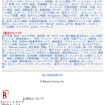
ツ
|
タブレットPC・スマートフォン
|
光回線・モバイル通信
|
TV・レコーダー・オーデ
ィオ
|
家電
|
CD・DVD
|
楽器・音楽機材
|
ゲーム
|
おもちゃ
|
ホビー
|
サービス・リフォ
ーム
|
インテリア・収納
|
寝具・ベッド・マットレス
|
日用品雑貨・文房具・手芸
|
キッ
チン用品・食器・調理器具
|
花・観葉植物
|
ガーデン・DIY・工具
|
ペットフード ・ ペ
ット用品
|
スポーツ・アウトドア
|
ゴルフ用品
|
本
（
楽天ブックス
） |
ポイント
|
ネット
ショップ 開業・開店
|
楽天ウェブ検索
|
R-magazine（雑誌コラボ）
|
贈り物・ギフト
|
フ
ァッション公式ブランド
|
ポイントアップ
|
ディズニーゾーン
|
サンリオゾーン
|
まち
楽
|
楽天ふるさと納税
|
日用品翌日配達
|
スーパーDEAL
|
開催中イベント一覧
|
福袋＆
初売り
|
バレンタイン
|
ホワイトデー
|
母の日
|
父の日
|
お中元
|
敬老の日
|
ハロウィ
ン
|
お歳暮
|
クリスマス
|
おせち
|
ランキング
【楽天グループ】
楽天市場
|
旅行・ホテル予約・航空券
|
本・DVD・CD
|
電子書籍 楽天Kobo
|
ゴルフ場予
約
|
レシピ
|
車検見積もり・予約
|
イベント・チケット販売
|
写真プリント
|
美容室・ヘ
アサロン予約
|
女性向け健康管理サービス
|
物流委託・アウトソーシング
|
楽天スーパー
ポイント特集
|
Rebates（ポイント提携サイト）
|
楽天ポイントカード
|
おでかけでポイ
ント
|
Rakuten Fashion
|
地方競馬
|
競輪
|
アフィリエイト
|
ネット証券（株・FX・投資信
託）
|
カードローン
|
クレジットカード
|
電子マネー
|
決済システム
|
スマホでカード決
済
|
エネルギープランニング
|
住宅ローン変動金利（固定特約付き）・フラット35
|
損害
保険・生命保険比較
|
生命保険
|
自動車保険一括見積もり
|
インターネット銀行
|
ニュー
ス・検索
|
仕事紹介
|
不動産情報
|
ブログ
|
ROOM
|
楽天モバイル
|
プロバイダ・インタ
ーネット接続
|
無料通話＆メッセージアプリ
|
電話アプリ
|
動画配信
|
占い
|
toto・
BIG
|
宝くじ（ナンバーズ4・ナンバーズ3）
|
楽天イーグルス
|
楽天グループ サービス一
覧
個人情報保護方針
© Rakuten Group, Inc.
お支払について
クレジットカード