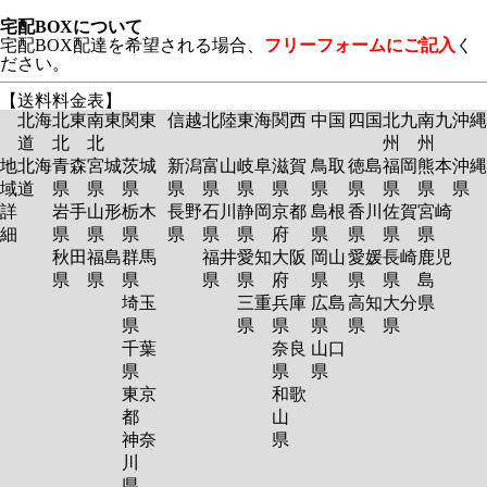
宅配BOXについて
宅配BOX配達を希望される場合、
フリーフォームにご記入
く
ださい。
【送料料金表】
北海
北東
南東
関東
信越
北陸
東海
関西
中国
四国
北九
南九
沖縄
道
北
北
州
州
地
北海
青森
宮城
茨城
新潟
富山
岐阜
滋賀
鳥取
徳島
福岡
熊本
沖縄
域
道
県
県
県
県
県
県
県
県
県
県
県
県
詳
岩手
山形
栃木
長野
石川
静岡
京都
島根
香川
佐賀
宮崎
細
県
県
県
県
県
県
府
県
県
県
県
秋田
福島
群馬
福井
愛知
大阪
岡山
愛媛
長崎
鹿児
県
県
県
県
県
府
県
県
県
島
埼玉
三重
兵庫
広島
高知
大分
県
県
県
県
県
県
県
千葉
奈良
山口
県
県
県
東京
和歌
都
山
神奈
県
川
県