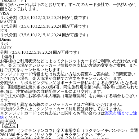
【取扱カード】
取り扱いカードは以下のとおりです。すべてのカード会社で、一括払いが可
能となっております。
VISA
リボ,分割（3,5,6,10,12,15,18,20,24 回が可能です）
MASTER
リボ,分割（3,5,6,10,12,15,18,20,24 回が可能です）
JCB
リボ,分割（3,5,6,10,12,15,18,20,24 回が可能です）
Diners
リボ
AMEX
分割（3,5,6,10,12,15,18,20,24 回が可能です）
【備考】
お客様のご利用状況などによってクレジットカードがご利用いただけない場
合、楽天市場がクレジットカード情報やお支払い方法の変更をご案内、また
はご注文をキャンセルいたします。
クレジットカード情報またはお支払い方法の変更をご案内後、7日間変更い
ただけない場合、楽天市場が自動でご注文をキャンセルいたします。
分割払い、リボルビング払い又はボーナス一括払いによるお支払いとなる場
合、割賦販売法第30条2の3第4項、同法施行規則第54条1項各号に定められた
事項は、注文確認後の自動配信メールにより交付します。
※ご注文の際にお客様の本人確認（電話確認等）をお願いする場合もござい
ます。
※お客様と異なる名義のクレジットカードはご利用いただけません。
※決済システム上、クレジットカード利用控は発行しておりません。
※クレジットカードでのお支払いに関するお問い合わせは
楽天市場までご連
絡
ください。
銀行振込
【振込先】
楽天銀行（ラクテンギンコウ）楽天市場支店（ラクテンイチバシテン） 普通
2801380 ラクテン（リソウテ゛ンキラクテンイチハ゛テン