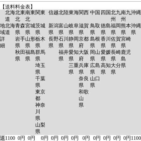
【送料料金表】
北海
北東
南東
関東
信越
北陸
東海
関西
中国
四国
北九
南九
沖縄
道
北
北
州
州
地
北海
青森
宮城
茨城
新潟
富山
岐阜
滋賀
鳥取
徳島
福岡
熊本
沖縄
域
道
県
県
県
県
県
県
県
県
県
県
県
県
詳
岩手
山形
栃木
長野
石川
静岡
京都
島根
香川
佐賀
宮崎
細
県
県
県
県
県
県
府
県
県
県
県
秋田
福島
群馬
福井
愛知
大阪
岡山
愛媛
長崎
鹿児
県
県
県
県
県
府
県
県
県
島
埼玉
三重
兵庫
広島
高知
大分
県
県
県
県
県
県
県
千葉
奈良
山口
県
県
県
東京
和歌
都
山
神奈
県
川
県
山梨
県
送
1100
0円
0円
0円
0円
0円
0円
0円
0円
0円
0円
0円
1100