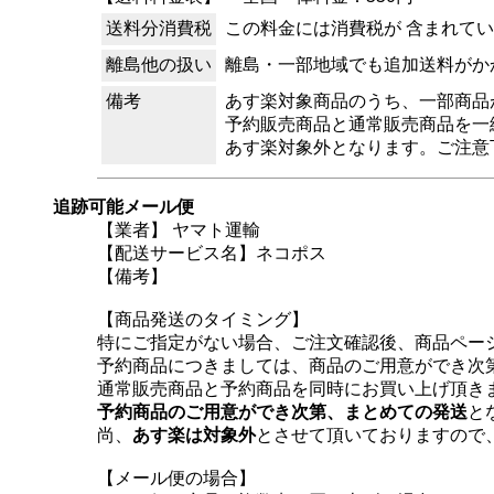
送料分消費税
この料金には消費税が 含まれて
離島他の扱い
離島・一部地域でも追加送料がか
備考
あす楽対象商品のうち、一部商品
予約販売商品と通常販売商品を一
あす楽対象外となります。ご注意
追跡可能メール便
【業者】 ヤマト運輸
【配送サービス名】ネコポス
【備考】
【商品発送のタイミング】
特にご指定がない場合、ご注文確認後、商品ペー
予約商品につきましては、商品のご用意ができ次
通常販売商品と予約商品を同時にお買い上げ頂き
予約商品のご用意ができ次第、まとめての発送
と
尚、
あす楽は対象外
とさせて頂いておりますので
【メール便の場合】