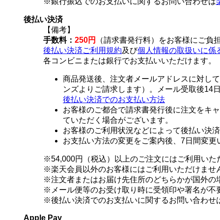
※銀行振込でのお支払いに関するお問い合わせは
後払い決済
【備考】
手数料：
250円
（請求書発行料）をお客様にご負
後払い決済ご利用規約
及び
個人情報の取扱いに係
各コンビニまたは銀行でお支払いいただけます。
商品発送後、注文者メールアドレスに対して
ンズよりご請求します）。メール受取後14
後払い決済でのお支払い方法
お客様のご都合で請求書発行後に注文をキャ
ていただく場合がございます。
お客様のご利用状況などによって後払い決済
お支払い方法の変更をご案内後、7日間変更
※54,000円（税込）以上のご注文にはご利用い
※楽天会員以外のお客様にはご利用いただけませ
※注文者またはお届け先住所のどちらかが国外の
※メール便等のお受け取り時に受領印や署名が不
※後払い決済でのお支払いに関するお問い合わせ
Apple Pay