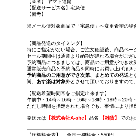
【業者】 ヤマト運輸
【配送サービス名】宅急便
【備考】
※メール便対象商品で「宅急便」へ変更希望の場
【商品発送のタイミング】
特にご指定がない場合、ご注文確認後、商品ペー
セール期間中は通常より納期が遅れる場合がござ
予約商品につきましては、商品のご用意ができ次
通常販売商品と予約商品を同時にお買い上げ頂き
予約商品のご用意ができ次第、まとめての発送
と
尚、
あす楽は対象外
とさせて頂いておりますので
【配送希望時間帯をご指定出来ます】
午前中・14時～16時・16時～18時・18時～20時・
ただし時間を指定された場合でも、事情により指
発送元は
【株式会社A-she】
品名
【雑貨】
でのお
【送料料金表】
全国一律料金：550円