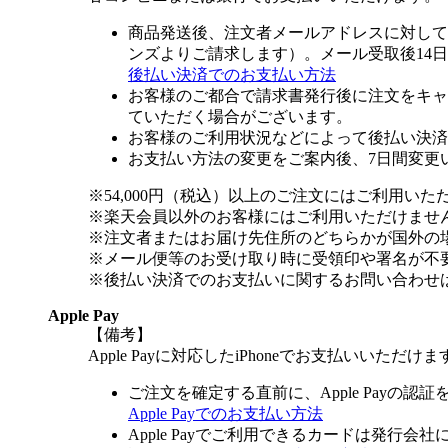
商品発送後、注文者メールアドレスに対して
ンズよりご請求します）。メール受取後14
後払い決済でのお支払い方法
お客様のご都合で請求書発行後に注文をキャ
ていただく場合がございます。
お客様のご利用状況などによって後払い決済
お支払い方法の変更をご案内後、7日間変更
※54,000円（税込）以上のご注文にはご利用いた
※楽天会員以外のお客様にはご利用いただけませ
※注文者またはお届け先住所のどちらかが国外の
※メール便等のお受け取り時に受領印や署名が不
※後払い決済でのお支払いに関するお問い合わせ
Apple Pay
【備考】
Apple Payに対応したiPhoneでお支払いいただけま
ご注文を確定する直前に、Apple Payの認
Apple Payでのお支払い方法
Apple Payでご利用できるカードは発行会