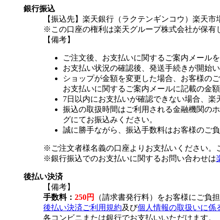
銀行振込
【振込先】楽天銀行（ラクテンギンコウ）楽天市場支
※この口座の権利は楽天グループ株式会社が保有
【備考】
ご注文後、お支払いに関するご案内メールを
お支払い状況の確認後、発送手続きが開始い
ショップが金額を変更した場合、お客様のご
お支払いに関するご案内メールに記載の金額
7日以内にお支払いが確認できない場合、楽
振込の取扱時間はご利用される金融機関のホ
グにてお振込みください。
誠に勝手ながら、振込手数料はお客様のご負
※ご注文者様名義の口座よりお支払いください。
※銀行振込でのお支払いに関するお問い合わせは
後払い決済
【備考】
手数料：
250円
（請求書発行料）をお客様にご負担
後払い決済ご利用規約
及び
個人情報の取扱いに係
各コンビニまたは銀行でお支払いいただけます。