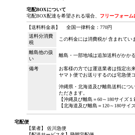
宅配BOXについて
宅配BOX配達を希望される場合、
フリーフォーム
【送料料金表】
全国一律料金：770円
送料分消費
この料金には消費税が 含まれてい
税
離島他の扱
離島・一部地域は追加送料がかか
い
備考
お客様の方では運送業者は指定出
ヤマト便でお送りするのは宅急便
沖縄県・北海道及び離島送料につ
ただきます。
【沖縄及び離島＝60～180サイズ１箱
【北海道及び離島＝120～180サイズ
宅配便
【業者】 佐川急便
【配送サービス名】飛脚宅配便