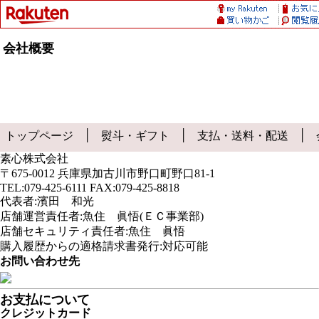
会社概要
│
│
│
トップページ
熨斗・ギフト
支払・送料・配送
素心株式会社
〒675-0012 兵庫県加古川市野口町野口81-1
TEL:079-425-6111 FAX:079-425-8818
代表者:濱田 和光
店舗運営責任者:魚住 眞悟(ＥＣ事業部)
店舗セキュリティ責任者:魚住 眞悟
購入履歴からの適格請求書発行:対応可能
お問い合わせ先
お支払について
クレジットカード