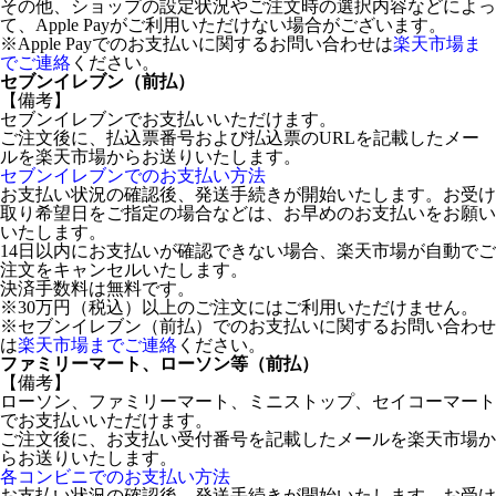
その他、ショップの設定状況やご注文時の選択内容などによっ
て、Apple Payがご利用いただけない場合がございます。
※Apple Payでのお支払いに関するお問い合わせは
楽天市場ま
でご連絡
ください。
セブンイレブン（前払）
【備考】
セブンイレブンでお支払いいただけます。
ご注文後に、払込票番号および払込票のURLを記載したメー
ルを楽天市場からお送りいたします。
セブンイレブンでのお支払い方法
お支払い状況の確認後、発送手続きが開始いたします。お受け
取り希望日をご指定の場合などは、お早めのお支払いをお願い
いたします。
14日以内にお支払いが確認できない場合、楽天市場が自動でご
注文をキャンセルいたします。
決済手数料は無料です。
※30万円（税込）以上のご注文にはご利用いただけません。
※セブンイレブン（前払）でのお支払いに関するお問い合わせ
は
楽天市場までご連絡
ください。
ファミリーマート、ローソン等（前払）
【備考】
ローソン、ファミリーマート、ミニストップ、セイコーマート
でお支払いいただけます。
ご注文後に、お支払い受付番号を記載したメールを楽天市場か
らお送りいたします。
各コンビニでのお支払い方法
お支払い状況の確認後、発送手続きが開始いたします。お受け