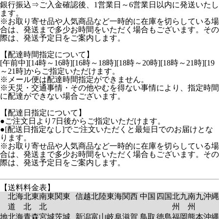
銀行振込⇒ご入金確認後、1営業日～6営業日以内に発送いたし
ます。
※お取り寄せ品や人気商品など一時的に在庫を切らしている場
合は、発送まで多少お時間をいただく場合もございます。その
際は、発送予定日をご案内します。
【配達時間指定について】
[午前中][14時～16時][16時～18時][18時～20時][18時～21時][19
～21時]からご指定いただけます。
※メール便は配達時間指定ができません。
※天災・交通事情・その他やむを得ない事情により、指定時間
に配達ができない場合ございます。
【配達日指定について】
●ご注文日より7日後からご指定いただけます。
●[配送日指定なし]でご注文いただくと最短日でのお届けとな
ります。
※お取り寄せ品や人気商品など一時的に在庫を切らしている場
合は、発送まで多少お時間をいただく場合もございます。その
際は、発送予定日をご案内します。
【送料料金表】
北海
北東
南東
関東
信越
北陸
東海
関西
中国
四国
北九
南九
沖縄
道
北
北
州
州
地
北海
青森
宮城
茨城
新潟
富山
岐阜
滋賀
鳥取
徳島
福岡
熊本
沖縄