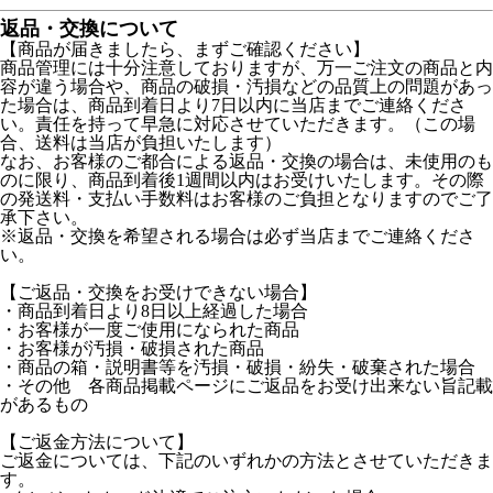
返品・交換について
【商品が届きましたら、まずご確認ください】
商品管理には十分注意しておりますが、万一ご注文の商品と内
容が違う場合や、商品の破損・汚損などの品質上の問題があっ
た場合は、商品到着日より7日以内に当店までご連絡くださ
い。責任を持って早急に対応させていただきます。（この場
合、送料は当店が負担いたします）
なお、お客様のご都合による返品・交換の場合は、未使用のも
のに限り、商品到着後1週間以内はお受けいたします。その際
の発送料・支払い手数料はお客様のご負担となりますのでご了
承下さい。
※返品・交換を希望される場合は必ず当店までご連絡くださ
い。
【ご返品・交換をお受けできない場合】
・商品到着日より8日以上経過した場合
・お客様が一度ご使用になられた商品
・お客様が汚損・破損された商品
・商品の箱・説明書等を汚損・破損・紛失・破棄された場合
・その他 各商品掲載ページにご返品をお受け出来ない旨記載
があるもの
【ご返金方法について】
ご返金については、下記のいずれかの方法とさせていただきま
す。