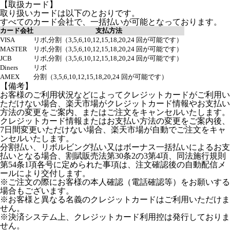
【取扱カード】
取り扱いカードは以下のとおりです。
すべてのカード会社で、一括払いが可能となっております。
カード会社
支払方法
VISA
リボ,分割（3,5,6,10,12,15,18,20,24 回が可能です）
MASTER
リボ,分割（3,5,6,10,12,15,18,20,24 回が可能です）
JCB
リボ,分割（3,5,6,10,12,15,18,20,24 回が可能です）
Diners
リボ
AMEX
分割（3,5,6,10,12,15,18,20,24 回が可能です）
【備考】
お客様のご利用状況などによってクレジットカードがご利用い
ただけない場合、楽天市場がクレジットカード情報やお支払い
方法の変更をご案内、またはご注文をキャンセルいたします。
クレジットカード情報またはお支払い方法の変更をご案内後、
7日間変更いただけない場合、楽天市場が自動でご注文をキャ
ンセルいたします。
分割払い、リボルビング払い又はボーナス一括払いによるお支
払いとなる場合、割賦販売法第30条2の3第4項、同法施行規則
第54条1項各号に定められた事項は、注文確認後の自動配信メ
ールにより交付します。
※ご注文の際にお客様の本人確認（電話確認等）をお願いする
場合もございます。
※お客様と異なる名義のクレジットカードはご利用いただけま
せん。
※決済システム上、クレジットカード利用控は発行しておりま
せん。