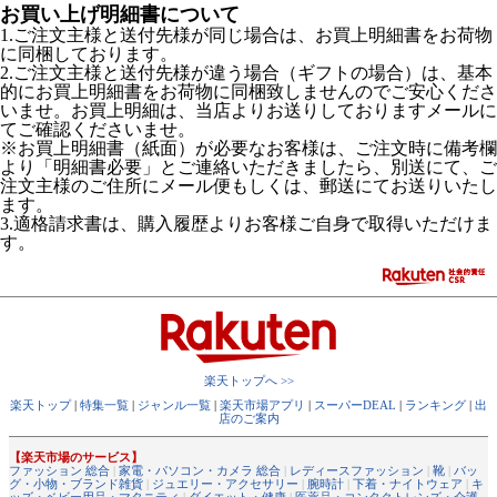
お買い上げ明細書について
1.ご注文主様と送付先様が同じ場合は、お買上明細書をお荷物
に同梱しております。
2.ご注文主様と送付先様が違う場合（ギフトの場合）は、基本
的にお買上明細書をお荷物に同梱致しませんのでご安心くださ
いませ。お買上明細は、当店よりお送りしておりますメールに
てご確認くださいませ。
※お買上明細書（紙面）が必要なお客様は、ご注文時に備考欄
より「明細書必要」とご連絡いただきましたら、別送にて、ご
注文主様のご住所にメール便もしくは、郵送にてお送りいたし
ます。
3.適格請求書は、購入履歴よりお客様ご自身で取得いただけま
す。
楽天トップへ >>
楽天トップ
|
特集一覧
|
ジャンル一覧
|
楽天市場アプリ
|
スーパーDEAL
|
ランキング
|
出
店のご案内
【楽天市場のサービス】
ファッション 総合
|
家電・パソコン・カメラ 総合
|
レディースファッション
|
靴
|
バッ
グ・小物・ブランド雑貨
|
ジュエリー・アクセサリー
|
腕時計
|
下着・ナイトウェア
|
キ
ッズ・ベビー用品・マタニティ
|
ダイエット・健康
|
医薬品・コンタクトレンズ・介護