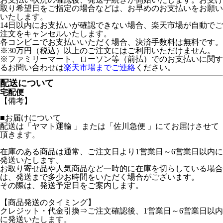
取り希望日をご指定の場合などは、お早めのお支払いをお願い
いたします。
14日以内にお支払いが確認できない場合、楽天市場が自動でご
注文をキャンセルいたします。
各コンビニでお支払いいただく場合、決済手数料は無料です。
※30万円（税込）以上のご注文にはご利用いただけません。
※ファミリーマート、ローソン等（前払）でのお支払いに関す
るお問い合わせは
楽天市場までご連絡
ください。
配送について
宅配便
【備考】
■お届けについて
配送は「ヤマト運輸 」または「佐川急便 」にてお届けさせて
頂きます。
在庫のある商品は通常、ご注文日より1営業日～6営業日以内に
発送いたします。
お取り寄せ品や人気商品など一時的に在庫を切らしている場合
は、発送まで多少お時間をいただく場合がございます。
その際は、発送予定日をご案内します。
【商品発送のタイミング】
クレジット・代金引換⇒ご注文確認後、1営業日～6営業日以内
に発送いたします。