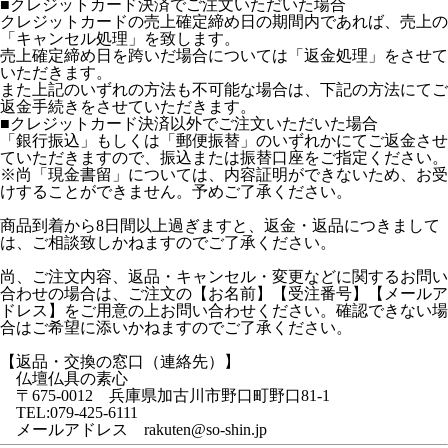
■クレジットカード決済でご注文いただいた場合
クレジットカードの売上確定締め日の期間内であれば、売上の
「キャンセル処理」を致します。
売上確定締め日を跨いだ場合については「返金処理」をさせて
いただきます。
また上記のいずれの方法も不可能な場合は、下記の方法にてご
返金手続きをさせていただきます。
■クレジットカード決済以外でご注文いただいた場合
「銀行振込」もしくは「郵便振替」のいずれかにてご返金させ
ていただきますので、振込または振替口座をご指定ください。
※尚「現金書留」については、内容証明ができないため、お受
けすることができません。予めご了承ください。
商品到着から8日間以上過ぎますと、返金・返品につきまして
は、ご相談致しかねますのでご了承ください。
尚、ご注文内容、返品・キャンセル・変更などに関するお問い
合わせの場合は、ご注文の【お名前】【受注番号】【メールア
ドレス】をご用意の上お問い合わせください。確認できない場
合はご希望に添いかねますのでご了承ください。
【返品・交換の窓口（連絡先）】
仏壇仏具の素心
〒675-0012 兵庫県加古川市野口町野口81-1
TEL:079-425-6111
メールアドレス rakuten@so-shin.jp