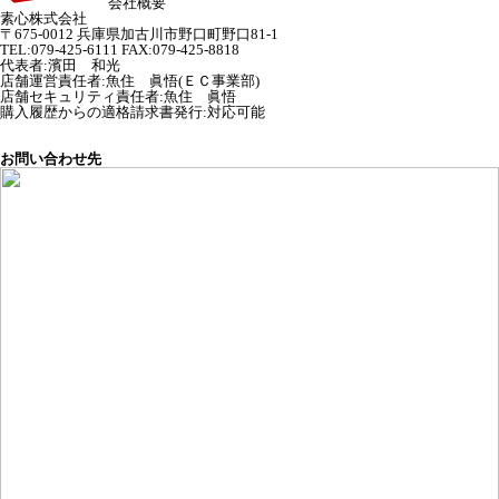
会社概要
素心株式会社
〒675-0012 兵庫県加古川市野口町野口81-1
TEL:079-425-6111 FAX:079-425-8818
代表者
:
濱田 和光
店舗運営責任者
:
魚住 眞悟(ＥＣ事業部)
店舗セキュリティ責任者
:
魚住 眞悟
購入履歴からの適格請求書発行:対応可能
お問い合わせ先