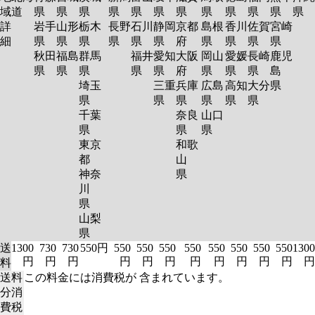
域
道
県
県
県
県
県
県
県
県
県
県
県
県
詳
岩手
山形
栃木
長野
石川
静岡
京都
島根
香川
佐賀
宮崎
細
県
県
県
県
県
県
府
県
県
県
県
秋田
福島
群馬
福井
愛知
大阪
岡山
愛媛
長崎
鹿児
県
県
県
県
県
府
県
県
県
島
埼玉
三重
兵庫
広島
高知
大分
県
県
県
県
県
県
県
千葉
奈良
山口
県
県
県
東京
和歌
都
山
神奈
県
川
県
山梨
県
送
1300
730
730
550円
550
550
550
550
550
550
550
550
1300
円
円
円
円
円
円
円
円
円
円
円
円
料
送料
この料金には消費税が 含まれています。
分消
費税