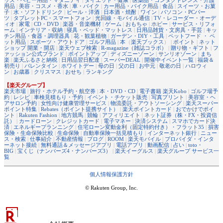
用品
|
美容・コスメ・香水
|
車・バイク
|
カー用品・バイク用品
|
食品
|
スイーツ・お菓
子
|
水・ソフトドリンク
|
ビール・洋酒
|
日本酒・焼酎
|
ワイン
|
パソコン・PCパー
ツ
|
タブレットPC・スマートフォン
|
光回線・モバイル通信
|
TV・レコーダー・オーデ
ィオ
|
家電
|
CD・DVD
|
楽器・音楽機材
|
ゲーム
|
おもちゃ
|
ホビー
|
サービス・リフォ
ーム
|
インテリア・収納
|
寝具・ベッド・マットレス
|
日用品雑貨・文房具・手芸
|
キッ
チン用品・食器・調理器具
|
花・観葉植物
|
ガーデン・DIY・工具
|
ペットフード ・ ペ
ット用品
|
スポーツ・アウトドア
|
ゴルフ用品
|
本
（
楽天ブックス
） |
ポイント
|
ネット
ショップ 開業・開店
|
楽天ウェブ検索
|
R-magazine（雑誌コラボ）
|
贈り物・ギフト
|
フ
ァッション公式ブランド
|
ポイントアップ
|
ディズニーゾーン
|
サンリオゾーン
|
まち
楽
|
楽天ふるさと納税
|
日用品翌日配達
|
スーパーDEAL
|
開催中イベント一覧
|
福袋＆
初売り
|
バレンタイン
|
ホワイトデー
|
母の日
|
父の日
|
お中元
|
敬老の日
|
ハロウィ
ン
|
お歳暮
|
クリスマス
|
おせち
|
ランキング
【楽天グループ】
楽天市場
|
旅行・ホテル予約・航空券
|
本・DVD・CD
|
電子書籍 楽天Kobo
|
ゴルフ場予
約
|
レシピ
|
車検見積もり・予約
|
イベント・チケット販売
|
写真プリント
|
美容室・ヘ
アサロン予約
|
女性向け健康管理サービス
|
物流委託・アウトソーシング
|
楽天スーパー
ポイント特集
|
Rebates（ポイント提携サイト）
|
楽天ポイントカード
|
おでかけでポイ
ント
|
Rakuten Fashion
|
地方競馬
|
競輪
|
アフィリエイト
|
ネット証券（株・FX・投資信
託）
|
カードローン
|
クレジットカード
|
電子マネー
|
決済システム
|
スマホでカード決
済
|
エネルギープランニング
|
住宅ローン変動金利（固定特約付き）・フラット35
|
損害
保険・生命保険比較
|
生命保険
|
自動車保険一括見積もり
|
インターネット銀行
|
ニュー
ス・検索
|
仕事紹介
|
不動産情報
|
ブログ
|
ROOM
|
楽天モバイル
|
プロバイダ・インタ
ーネット接続
|
無料通話＆メッセージアプリ
|
電話アプリ
|
動画配信
|
占い
|
toto・
BIG
|
宝くじ（ナンバーズ4・ナンバーズ3）
|
楽天イーグルス
|
楽天グループ サービス一
覧
個人情報保護方針
© Rakuten Group, Inc.