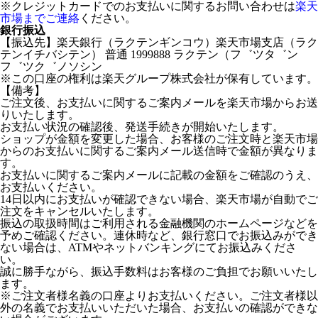
※クレジットカードでのお支払いに関するお問い合わせは
楽天
市場までご連絡
ください。
銀行振込
【振込先】楽天銀行（ラクテンギンコウ）楽天市場支店（ラク
テンイチバシテン） 普通 1999888 ラクテン（フ゛ツタ゛ン
フ゛ツク゛ノソシン
※この口座の権利は楽天グループ株式会社が保有しています。
【備考】
ご注文後、お支払いに関するご案内メールを楽天市場からお送
りいたします。
お支払い状況の確認後、発送手続きが開始いたします。
ショップが金額を変更した場合、お客様のご注文時と楽天市場
からのお支払いに関するご案内メール送信時で金額が異なりま
す。
お支払いに関するご案内メールに記載の金額をご確認のうえ、
お支払いください。
14日以内にお支払いが確認できない場合、楽天市場が自動でご
注文をキャンセルいたします。
振込の取扱時間はご利用される金融機関のホームページなどを
予めご確認ください。連休時など、銀行窓口でお振込みができ
ない場合は、ATMやネットバンキングにてお振込みくださ
い。
誠に勝手ながら、振込手数料はお客様のご負担でお願いいたし
ます。
※ご注文者様名義の口座よりお支払いください。ご注文者様以
外の名義でお支払いいただいた場合、お支払いの確認ができな