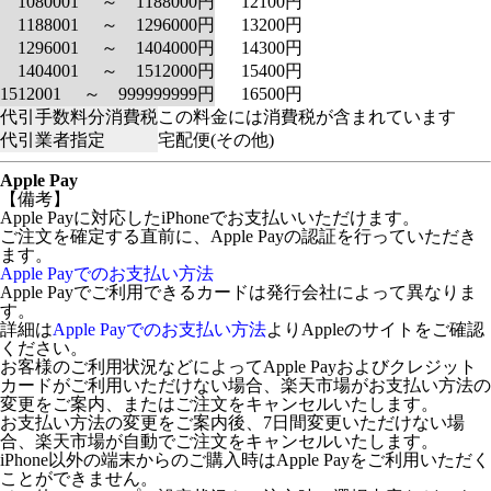
1080001 ～ 1188000円
12100円
1188001 ～ 1296000円
13200円
1296001 ～ 1404000円
14300円
1404001 ～ 1512000円
15400円
1512001 ～ 999999999円
16500円
代引手数料分消費税
この料金には消費税が含まれています
代引業者指定
宅配便(その他)
Apple Pay
【備考】
Apple Payに対応したiPhoneでお支払いいただけます。
ご注文を確定する直前に、Apple Payの認証を行っていただき
ます。
Apple Payでのお支払い方法
Apple Payでご利用できるカードは発行会社によって異なりま
す。
詳細は
Apple Payでのお支払い方法
よりAppleのサイトをご確認
ください。
お客様のご利用状況などによってApple Payおよびクレジット
カードがご利用いただけない場合、楽天市場がお支払い方法の
変更をご案内、またはご注文をキャンセルいたします。
お支払い方法の変更をご案内後、7日間変更いただけない場
合、楽天市場が自動でご注文をキャンセルいたします。
iPhone以外の端末からのご購入時はApple Payをご利用いただく
ことができません。