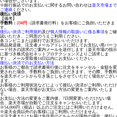
い場合がございます。
※銀行振込でのお支払いに関するお問い合わせは
楽天市場まで
ご連絡
ください。
後払い決済
【備考】
手数料：
250円
（請求書発行料）をお客様にご負担いただきま
す。
後払い決済ご利用規約
及び
個人情報の取扱いに係る事項
をご確
認いただき、ご同意のうえご利用ください。
各コンビニまたは銀行でお支払いいただけます。
商品発送後、注文者メールアドレスに対してお支払い用バーコ
ード付きの請求のご案内メールを送付します（楽天市場の指示
に基づき株式会社ネットプロテクションズよりご請求しま
す）。メール受取後14日以内にお支払いください。
後払い決済でのお支払い方法
お客様のご都合で請求書発行後に注文をキャンセル・金額を変
更された場合、手数料をご負担いただきます。その際、手数料
を楽天ポイントから引き落としをさせていただく場合がござい
ます。
お客様のご利用状況などによって後払い決済がご利用いただけ
ない場合、楽天市場がお支払い方法の変更をご案内いたしま
す。
お支払い方法の変更をご案内後、7日間変更いただけない場
合、楽天市場が自動でご注文をキャンセルいたします。
※54,000円（税込）以上のご注文にはご利用いただけません。
※楽天会員以外のお客様にはご利用いただけません。
※注文者またはお届け先住所のどちらかが国外の場合、後払い