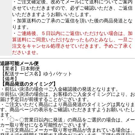
・ご注文確定後、改めてメールにて送料についてご案内
させていただきますので、必ずご確認いただき、ご返信
いただきますようお願いいたします。
・加算送料のご了承のご返信を頂いた後の商品発送とな
ります。
・
ご連絡後、５日以内にご返信いただけない場合は、加
算送料にご同意いただけなかったものとみなし、一旦ご
注文をキャンセル処理させていだきます。予めご了承く
ださいませ。
追跡可能メール便
【業者】 日本郵便
【配送サービス名】ゆうパケット
【備考】
【商品発送のタイミング】
・前払い決済の場合⇒ご入金確認後の発送となります。
※前払い決済の場合は、お客様のご入金タイミングにより、お
届け予定日が前後することがございます。
・ご注文いただく商品により商品発送のタイミングは異なりま
す。商品ページの表示をご確認いただきますようお願いいたし
ます。
・「〇～〇営業日以内に発送」の商品をご選択の場合は、メー
カー取り寄せになる可能性がございます。
・ご注文商品にメーカー取り寄せ商品が含まれている場合は、