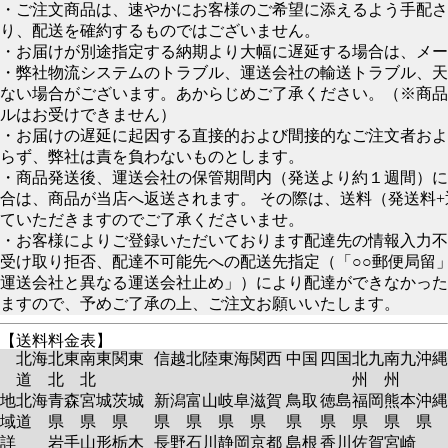
・ご注文商品は、速やかにお客様のご希望に添えるよう手配さ
り、配送を確約するものではございません。
・お届けが別途指定する納期より大幅に遅延する場合は、メー
・弊社物流システムのトラブル、運送会社の輸送トラブル、天
ない場合がございます。あからじめご了承ください。（※商品
ルはお受けできません）
・お届けの遅延に起因する直接的および間接的なご注文者およ
らず、弊社は責を負わないものとします。
・商品発送後、運送会社の保管期間内（発送より約１週間）に
合は、商品が当店へ返送されます。 その際は、送料（発送料
ていただきますのでご了承くださいませ。
・お客様によりご登録いただいております配達先の情報入力不
受け取り拒否、配達不可能先への配送先指定（「○○郵便局留
運送会社と異なる運送会社止め」）により配達ができなかった
ますので、予めご了承の上、ご注文お願いいたします。
【送料料金表】
北海
北東
南東
関東
信越
北陸
東海
関西
中国
四国
北九
南九
沖縄
道
北
北
州
州
地
北海
青森
宮城
茨城
新潟
富山
岐阜
滋賀
鳥取
徳島
福岡
熊本
沖縄
域
道
県
県
県
県
県
県
県
県
県
県
県
県
詳
岩手
山形
栃木
長野
石川
静岡
京都
島根
香川
佐賀
宮崎