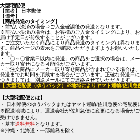
大型宅配便
【業者】 日本郵便
【備考】
【商品発送のタイミング】
・前払い決済の場合⇒ご入金確認後の発送となります。
※前払い決済の場合は、お客様のご入金タイミングにより、お
届け予定日が前後することがございます。
・ご注文いただく商品により商品発送のタイミングは異なりま
す。商品ページの表示をご確認いただきますようお願いいたし
ます。
・「〇～〇営業日以内に発送」の商品をご選択の場合は、メー
カー取り寄せになる可能性がございます。
・ご注文商品にメーカー取り寄せ商品が含まれている場合は、
発送までお時間を頂戴する場合がございます。正確な発送日に
つきましては、別途メールにてご連絡させていただきます。
【 大型宅配便（ゆうパック）※地域によりヤマト運輸/佐川急
【大型宅配便とは】
・ 日本郵便のゆうパックまたはヤマト運輸/佐川急便の宅配便
※配送地域により、運送会社が佐川急便に変更になる場合がご
受けできません。
・基本
送料無料
となります。
※沖縄・北海道・一部離島を除く