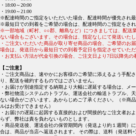
・18:00～20:00
・19:00～21:00
※配達時間のご指定をいただいた場合、配達時間が優先され最
※最短日での到着をご希望の場合は、配達時間のご指定をされ
※一部地域（町村、○○郡、離島など）につきましては、配送
ない場合もございます。その場合は、指定なしにて発送いたし
・ご注文いただいた商品が取り寄せ商品の場合、ご希望のお届
場合は、発送日から最短日での到着予定日を指定させていただ
・お支払い方法が代金引換の場合、ご注文日より7日以降先の
【ご注意】
・ご注文商品は、速やかにお客様のご希望に添えるよう手配さ
り、配送を確約するものではございません。
・お届けが別途指定する納期より大幅に遅延する場合は、メー
・弊社物流システムのトラブル、運送会社の輸送トラブル、天
ない場合がございます。あからじめご了承ください。（※商品
ルはお受けできません）
・お届けの遅延に起因する直接的および間接的なご注文者およ
らず、弊社は責を負わないものとします。
・商品発送後、運送会社の保管期間内（発送より約１週間）に
合は、商品が当店へ返送されます。 その際は、送料（発送料