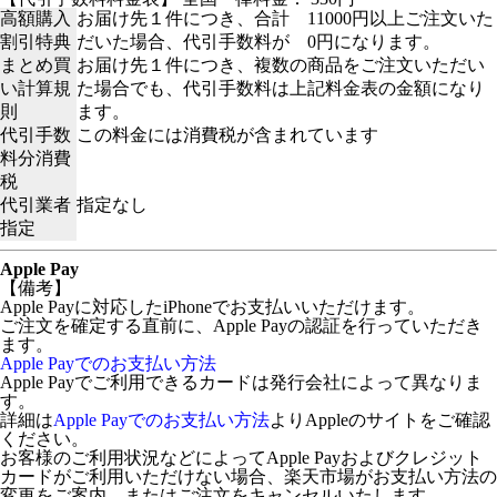
高額購入
お届け先１件につき、合計 11000円以上ご注文いた
割引特典
だいた場合、代引手数料が 0円になります。
まとめ買
お届け先１件につき、複数の商品をご注文いただい
い計算規
た場合でも、代引手数料は上記料金表の金額になり
則
ます。
代引手数
この料金には消費税が含まれています
料分消費
税
代引業者
指定なし
指定
Apple Pay
【備考】
Apple Payに対応したiPhoneでお支払いいただけます。
ご注文を確定する直前に、Apple Payの認証を行っていただき
ます。
Apple Payでのお支払い方法
Apple Payでご利用できるカードは発行会社によって異なりま
す。
詳細は
Apple Payでのお支払い方法
よりAppleのサイトをご確認
ください。
お客様のご利用状況などによってApple Payおよびクレジット
カードがご利用いただけない場合、楽天市場がお支払い方法の
変更をご案内、またはご注文をキャンセルいたします。