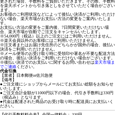
更された場合、手数料をご負担いただきます。その際、手数料
を楽天ポイントから引き落としをさせていただく場合がござい
ます。
お客様のご利用状況などによって後払い決済がご利用いただけ
ない場合、楽天市場がお支払い方法の変更をご案内いたしま
す。
お支払い方法の変更をご案内後、7日間変更いただけない場
合、楽天市場が自動でご注文をキャンセルいたします。
※54,000円（税込）以上のご注文にはご利用いただけません。
※楽天会員以外のお客様にはご利用いただけません。
※注文者またはお届け先住所のどちらかが国外の場合、後払い
決済をご利用いただけません。
※メール便等のお受け取り時に受領印や署名が不要な配送方法
の場合、後払い決済をご利用いただけない場合がございます。
※後払い決済でのお支払いに関するお問い合わせは
楽天市場ま
でご連絡
ください。
代金引換
【業者】日本郵便or佐川急便
【備考】
●ご注文後にショップからメールにてお支払い総額をお知らせ
いたします。
●ご注文合計金額が11000円以下の場合、代引き手数料は330円
（税込み）となります。
●代金は配達された商品のお受け取り時に配送員にお支払いく
ださい。
【代引手数料料金表】 全国一律料金： 330円