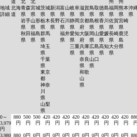
道
北
北
州
州
地域
北海
青森
宮城
茨城
新潟
富山
岐阜
滋賀
鳥取
徳島
福岡
熊本
沖
詳細
道
県
県
県
県
県
県
県
県
県
県
県
岩手
山形
栃木
長野
石川
静岡
京都
島根
香川
佐賀
宮崎
県
県
県
県
県
県
府
県
県
県
県
秋田
福島
群馬
福井
愛知
大阪
岡山
愛媛
長崎
鹿児
県
県
県
県
県
府
県
県
県
島
埼玉
三重
兵庫
広島
高知
大分
県
県
県
県
県
県
県
千葉
奈良
山口
県
県
県
東京
和歌
都
山
神奈
県
川
県
山梨
県
0～
880
500
500
420
420
420
420
420
420
420
420
420
88
円
円
円
円
円
円
円
円
円
円
円
円
3,979
円
3,980
880
0円
0円
0円
0円
0円
0円
0円
0円
0円
0円
0円
88