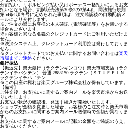
分割払い、リボルビング払い又はボーナス一括払いによるお支
払いとなる場合、割賦販売法第30条2の3第4項、同法施行規則
第54条1項各号に定められた事項は、注文確認後の自動配信メ
ールにより交付します。
※ご注文の際にお客様の本人確認（電話確認等）をお願いする
場合もございます。
※お客様と異なる名義のクレジットカードはご利用いただけま
せん。
※決済システム上、クレジットカード利用控は発行しておりま
せん。
※クレジットカードでのお支払いに関するお問い合わせは
楽天
市場までご連絡
ください。
銀行振込
【振込先】楽天銀行（ラクテンギンコウ）楽天市場支店（ラク
テンイチバシテン） 普通 2888150 ラクテン（ＳＴＵＦＦＩＮ
ラクテンイチハ゛テン
※この口座の権利は楽天グループ株式会社が保有しています。
【備考】
ご注文後、お支払いに関するご案内メールを楽天市場からお送
りいたします。
お支払い状況の確認後、発送手続きが開始いたします。
ショップが金額を変更した場合、お客様のご注文時と楽天市場
からのお支払いに関するご案内メール送信時で金額が異なりま
す。
お支払いに関するご案内メールに記載の金額をご確認のうえ、
お支払いください。