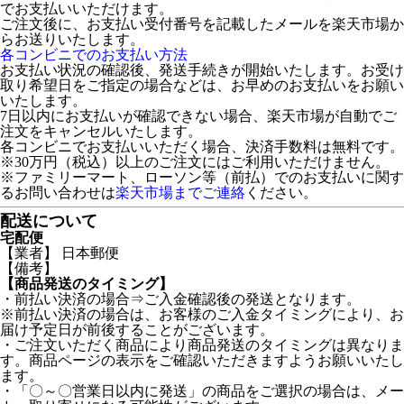
でお支払いいただけます。
ご注文後に、お支払い受付番号を記載したメールを楽天市場か
らお送りいたします。
各コンビニでのお支払い方法
お支払い状況の確認後、発送手続きが開始いたします。お受け
取り希望日をご指定の場合などは、お早めのお支払いをお願い
いたします。
7日以内にお支払いが確認できない場合、楽天市場が自動でご
注文をキャンセルいたします。
各コンビニでお支払いいただく場合、決済手数料は無料です。
※30万円（税込）以上のご注文にはご利用いただけません。
※ファミリーマート、ローソン等（前払）でのお支払いに関す
るお問い合わせは
楽天市場までご連絡
ください。
配送について
宅配便
【業者】 日本郵便
【備考】
【商品発送のタイミング】
・前払い決済の場合⇒ご入金確認後の発送となります。
※前払い決済の場合は、お客様のご入金タイミングにより、お
届け予定日が前後することがございます。
・ご注文いただく商品により商品発送のタイミングは異なりま
す。商品ページの表示をご確認いただきますようお願いいたし
ます。
・「〇～〇営業日以内に発送」の商品をご選択の場合は、メー