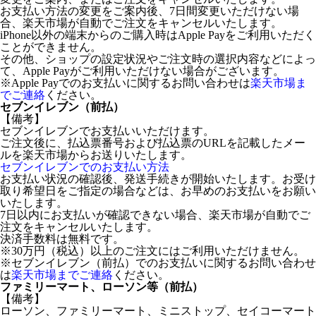
お支払い方法の変更をご案内後、7日間変更いただけない場
合、楽天市場が自動でご注文をキャンセルいたします。
iPhone以外の端末からのご購入時はApple Payをご利用いただく
ことができません。
その他、ショップの設定状況やご注文時の選択内容などによっ
て、Apple Payがご利用いただけない場合がございます。
※Apple Payでのお支払いに関するお問い合わせは
楽天市場ま
でご連絡
ください。
セブンイレブン（前払）
【備考】
セブンイレブンでお支払いいただけます。
ご注文後に、払込票番号および払込票のURLを記載したメー
ルを楽天市場からお送りいたします。
セブンイレブンでのお支払い方法
お支払い状況の確認後、発送手続きが開始いたします。お受け
取り希望日をご指定の場合などは、お早めのお支払いをお願い
いたします。
7日以内にお支払いが確認できない場合、楽天市場が自動でご
注文をキャンセルいたします。
決済手数料は無料です。
※30万円（税込）以上のご注文にはご利用いただけません。
※セブンイレブン（前払）でのお支払いに関するお問い合わせ
は
楽天市場までご連絡
ください。
ファミリーマート、ローソン等（前払）
【備考】
ローソン、ファミリーマート、ミニストップ、セイコーマート