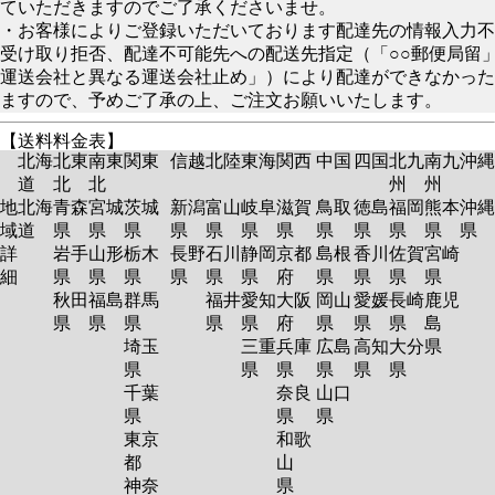
ていただきますのでご了承くださいませ。
・お客様によりご登録いただいております配達先の情報入力不
受け取り拒否、配達不可能先への配送先指定（「○○郵便局留
運送会社と異なる運送会社止め」）により配達ができなかった
ますので、予めご了承の上、ご注文お願いいたします。
【送料料金表】
北海
北東
南東
関東
信越
北陸
東海
関西
中国
四国
北九
南九
沖縄
道
北
北
州
州
地
北海
青森
宮城
茨城
新潟
富山
岐阜
滋賀
鳥取
徳島
福岡
熊本
沖縄
域
道
県
県
県
県
県
県
県
県
県
県
県
県
詳
岩手
山形
栃木
長野
石川
静岡
京都
島根
香川
佐賀
宮崎
細
県
県
県
県
県
県
府
県
県
県
県
秋田
福島
群馬
福井
愛知
大阪
岡山
愛媛
長崎
鹿児
県
県
県
県
県
府
県
県
県
島
埼玉
三重
兵庫
広島
高知
大分
県
県
県
県
県
県
県
千葉
奈良
山口
県
県
県
東京
和歌
都
山
神奈
県