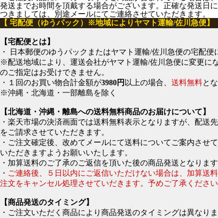
発送までお時間を頂戴する場合がございます。正確な発送日に
つきましては、別途メールにてご連絡させていただきます。
【 宅配便（ゆうパック）※地域によりヤマト運輸/佐川急便】
【宅配便とは】
・ 日本郵便のゆうパックまたはヤマト運輸/佐川急便の宅配便
※配送地域により、運送会社がヤマト運輸/佐川急便に変更に
のご指定はお受けできません。
・１回のお買い物合計金額が
3980円
以上の場合、
送料無料
とな
※沖縄・北海道・一部離島を除く
【北海道・沖縄・離島への送料無料商品のお届けについて】
・楽天市場の決済画面では送料無料表示となりますが、配送
をご請求させていただきます。
・ご注文確定後、改めてメールにて送料についてご案内させて
いただきますようお願いいたします。
・加算送料のご了承のご返信を頂いた後の商品発送となります
・
ご連絡後、５日以内にご返信いただけない場合は、加算送
注文をキャンセル処理させていだきます。予めご了承ください
【商品発送のタイミング】
・ご注文いただく商品により商品発送のタイミングは異なりま