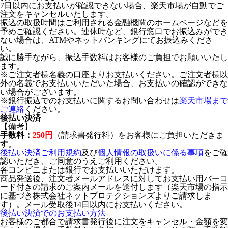
7日以内にお支払いが確認できない場合、楽天市場が自動でご
注文をキャンセルいたします。
振込の取扱時間はご利用される金融機関のホームページなどを
予めご確認ください。連休時など、銀行窓口でお振込みができ
ない場合は、ATMやネットバンキングにてお振込みくださ
い。
誠に勝手ながら、振込手数料はお客様のご負担でお願いいたし
ます。
※ご注文者様名義の口座よりお支払いください。ご注文者様以
外の名義でお支払いいただいた場合、お支払いの確認ができな
い場合がございます。
※銀行振込でのお支払いに関するお問い合わせは
楽天市場まで
ご連絡
ください。
後払い決済
【備考】
手数料：
250円
（請求書発行料）をお客様にご負担いただきま
す。
後払い決済ご利用規約
及び
個人情報の取扱いに係る事項
をご確
認いただき、ご同意のうえご利用ください。
各コンビニまたは銀行でお支払いいただけます。
商品発送後、注文者メールアドレスに対してお支払い用バーコ
ード付きの請求のご案内メールを送付します（楽天市場の指示
に基づき株式会社ネットプロテクションズよりご請求しま
す）。メール受取後14日以内にお支払いください。
後払い決済でのお支払い方法
お客様のご都合で請求書発行後に注文をキャンセル・金額を変