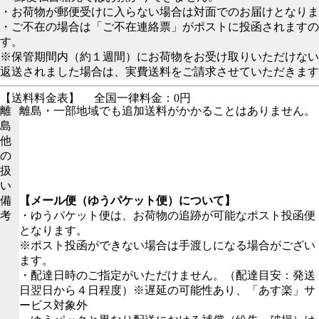
・お荷物が郵便受けに入らない場合は対面でのお届けとなりま
・ご不在の場合は「ご不在連絡票」がポストに投函されますの
す。
※保管期間内（約１週間）にお荷物をお受け取りいただけない
返送されました場合は、実費送料をご請求させていただきます
【送料料金表】
全国一律料金：0円
離
離島・一部地域でも追加送料がかかることはありません。
島
他
の
扱
い
備
【メール便（ゆうパケット便）について】
考
・ゆうパケット便は、お荷物の追跡が可能なポスト投函便
となります。
※ポスト投函ができない場合は手渡しになる場合がござい
ます。
・配達日時のご指定がいただけません。（配達目安：発送
日翌日から４日程度）※遅延の可能性あり、「あす楽」サ
ービス対象外