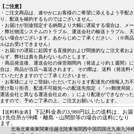
【ご注意】
・ご注文商品は、速やかにお客様のご希望に添えるよう手配さ
り、配送を確約するものではございません。
・お届けが別途指定する納期より大幅に遅延する場合は、メー
・弊社物流システムのトラブル、運送会社の輸送トラブル、天
ない場合がございます。あからじめご了承ください。（※商品
ルはお受けできません）
・お届けの遅延に起因する直接的および間接的なご注文者およ
らず、弊社は責を負わないものとします。
・商品発送後、運送会社の保管期間内（発送より約１週間）に
合は、商品が当店へ返送されます。 その際は、送料（発送料
ていただきますのでご了承くださいませ。
・お客様によりご登録いただいております配達先の情報入力不
受け取り拒否、配達不可能先への配送先指定（「○○郵便局留
運送会社と異なる運送会社止め」）により配達ができなかった
ますので、予めご了承の上、ご注文お願いいたします。
下記料金表の3,980円以上の送料は、お届
【送料料金表】
け先住所が沖縄・離島・山間部等の場合の送料になり
ます。
北海
北東
南東
関東
信越
北陸
東海
関西
中国
四国
北九
南九
沖