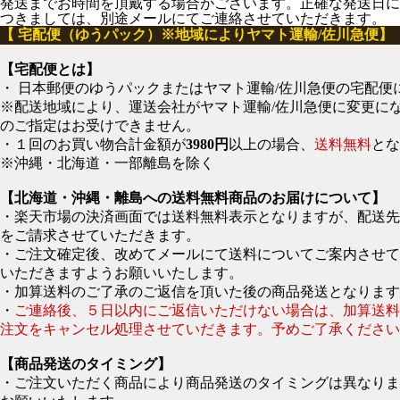
発送までお時間を頂戴する場合がございます。正確な発送日に
つきましては、別途メールにてご連絡させていただきます。
【 宅配便（ゆうパック）※地域によりヤマト運輸/佐川急便】
【宅配便とは】
・ 日本郵便のゆうパックまたはヤマト運輸/佐川急便の宅配便
※配送地域により、運送会社がヤマト運輸/佐川急便に変更に
のご指定はお受けできません。
・１回のお買い物合計金額が
3980円
以上の場合、
送料無料
とな
※沖縄・北海道・一部離島を除く
【北海道・沖縄・離島への送料無料商品のお届けについて】
・楽天市場の決済画面では送料無料表示となりますが、配送
をご請求させていただきます。
・ご注文確定後、改めてメールにて送料についてご案内させて
いただきますようお願いいたします。
・加算送料のご了承のご返信を頂いた後の商品発送となります
・
ご連絡後、５日以内にご返信いただけない場合は、加算送
注文をキャンセル処理させていだきます。予めご了承ください
【商品発送のタイミング】
・ご注文いただく商品により商品発送のタイミングは異なりま