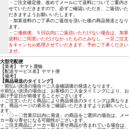
・ご注文確定後、改めてメールにて送料についてご案内さ
せていただきますので、必ずご確認いただき、ご返信いた
だきますようお願いいたします。
・加算送料のご了承のご返信を頂いた後の商品発送となり
ます。
・
ご連絡後、５日以内にご返信いただけない場合は、加算
送料にご同意いただけなかったものとみなし、一旦ご注文
をキャンセル処理させていだきます。予めご了承ください
ませ。
大型宅配便
【業者】 ヤマト運輸
【配送サービス名】ヤマト便
【備考】
【商品発送のタイミング】
・前払い決済の場合⇒ご入金確認後の発送となります。
※前払い決済の場合は、お客様のご入金タイミングにより、お
届け予定日が前後することがございます。
・ご注文いただく商品により商品発送のタイミングは異なりま
す。商品ページの表示をご確認いただきますようお願いいたし
ます。
・「〇～〇営業日以内に発送」の商品をご選択の場合は、メー
カー取り寄せになる可能性がございます。
・ご注文商品にメーカー取り寄せ商品が含まれている場合は、