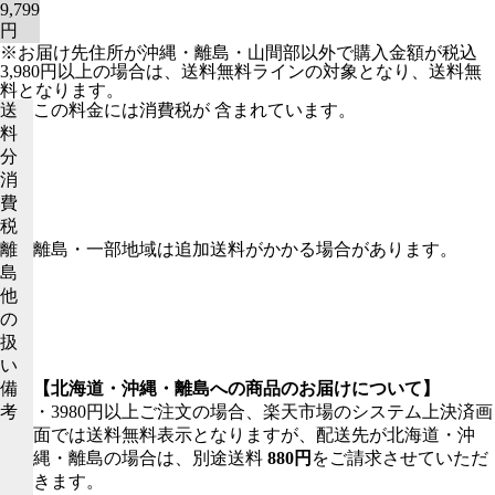
9,799
円
※お届け先住所が沖縄・離島・山間部以外で購入金額が税込
3,980円以上の場合は、送料無料ラインの対象となり、送料無
料となります。
送
この料金には消費税が 含まれています。
料
分
消
費
税
離
離島・一部地域は追加送料がかかる場合があります。
島
他
の
扱
い
備
【北海道・沖縄・離島への商品のお届けについて】
考
・3980円以上ご注文の場合、楽天市場のシステム上決済画
面では送料無料表示となりますが、配送先が北海道・沖
縄・離島の場合は、別途送料
880円
をご請求させていただ
きます。