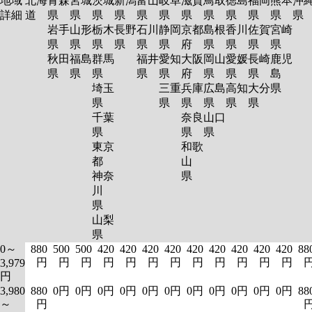
地域
北海
青森
宮城
茨城
新潟
富山
岐阜
滋賀
鳥取
徳島
福岡
熊本
沖
詳細
道
県
県
県
県
県
県
県
県
県
県
県
岩手
山形
栃木
長野
石川
静岡
京都
島根
香川
佐賀
宮崎
県
県
県
県
県
県
府
県
県
県
県
秋田
福島
群馬
福井
愛知
大阪
岡山
愛媛
長崎
鹿児
県
県
県
県
県
府
県
県
県
島
埼玉
三重
兵庫
広島
高知
大分
県
県
県
県
県
県
県
千葉
奈良
山口
県
県
県
東京
和歌
都
山
神奈
県
川
県
山梨
県
0～
880
500
500
420
420
420
420
420
420
420
420
420
88
円
円
円
円
円
円
円
円
円
円
円
円
3,979
円
3,980
880
0円
0円
0円
0円
0円
0円
0円
0円
0円
0円
0円
88
～
円