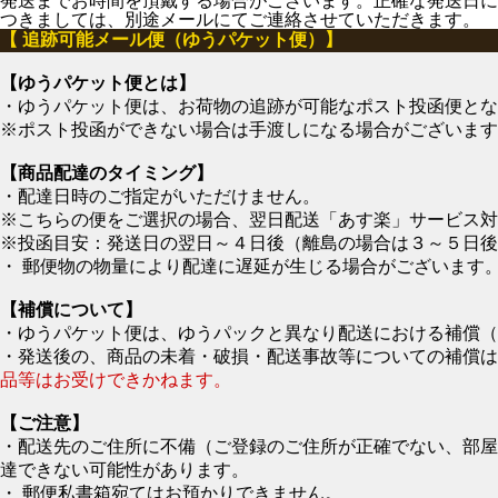
発送までお時間を頂戴する場合がございます。正確な発送日に
つきましては、別途メールにてご連絡させていただきます。
【 追跡可能メール便（ゆうパケット便）】
【ゆうパケット便とは】
・ゆうパケット便は、お荷物の追跡が可能なポスト投函便とな
※ポスト投函ができない場合は手渡しになる場合がございます
【商品配達のタイミング】
・配達日時のご指定がいただけません。
※こちらの便をご選択の場合、翌日配送「あす楽」サービス対
※投函目安：発送日の翌日～４日後（離島の場合は３～５日後
・ 郵便物の物量により配達に遅延が生じる場合がございます
【補償について】
・ゆうパケット便は、ゆうパックと異なり配送における補償（
・発送後の、商品の未着・破損・配送事故等についての補償は
品等はお受けできかねます。
【ご注意】
・配送先のご住所に不備（ご登録のご住所が正確でない、部屋
達できない可能性があります。
・ 郵便私書箱宛てはお預かりできません。