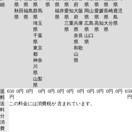
細
県
県
県
県
県
県
府
県
県
県
県
秋田
福島
群馬
福井
愛知
大阪
岡山
愛媛
長崎
鹿児
県
県
県
県
県
府
県
県
県
島
埼玉
三重
兵庫
広島
高知
大分
県
県
県
県
県
県
県
千葉
奈良
山口
県
県
県
東京
和歌
都
山
神奈
県
川
県
山梨
県
送
650
0円
0円
0円
0円
0円
0円
0円
0円
0円
0円
0円
650
円
円
料
送
この料金には消費税が 含まれています。
料
分
消
費