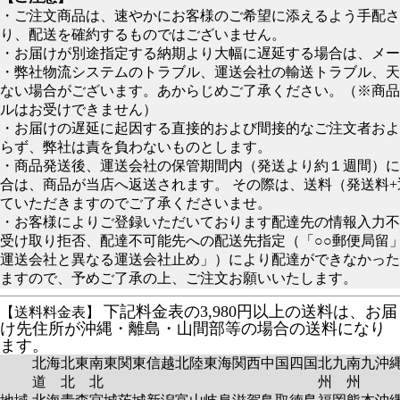
・ご注文商品は、速やかにお客様のご希望に添えるよう手配さ
り、配送を確約するものではございません。
・お届けが別途指定する納期より大幅に遅延する場合は、メー
・弊社物流システムのトラブル、運送会社の輸送トラブル、天
ない場合がございます。あからじめご了承ください。（※商品
ルはお受けできません）
・お届けの遅延に起因する直接的および間接的なご注文者およ
らず、弊社は責を負わないものとします。
・商品発送後、運送会社の保管期間内（発送より約１週間）に
合は、商品が当店へ返送されます。 その際は、送料（発送料
ていただきますのでご了承くださいませ。
・お客様によりご登録いただいております配達先の情報入力不
受け取り拒否、配達不可能先への配送先指定（「○○郵便局留
運送会社と異なる運送会社止め」）により配達ができなかった
ますので、予めご了承の上、ご注文お願いいたします。
下記料金表の3,980円以上の送料は、お届
【送料料金表】
け先住所が沖縄・離島・山間部等の場合の送料になり
ます。
北海
北東
南東
関東
信越
北陸
東海
関西
中国
四国
北九
南九
沖
道
北
北
州
州