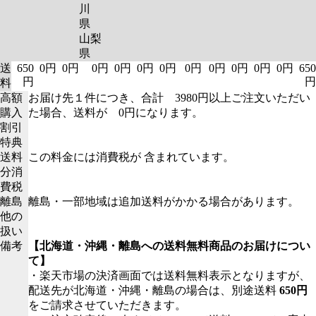
川
県
山梨
県
送
650
0円
0円
0円
0円
0円
0円
0円
0円
0円
0円
0円
650
円
円
料
高額
お届け先１件につき、合計 3980円以上ご注文いただい
購入
た場合、送料が 0円になります。
割引
特典
送料
この料金には消費税が 含まれています。
分消
費税
離島
離島・一部地域は追加送料がかかる場合があります。
他の
扱い
備考
【北海道・沖縄・離島への送料無料商品のお届けについ
て】
・楽天市場の決済画面では送料無料表示となりますが、
配送先が北海道・沖縄・離島の場合は、別途送料
650円
をご請求させていただきます。