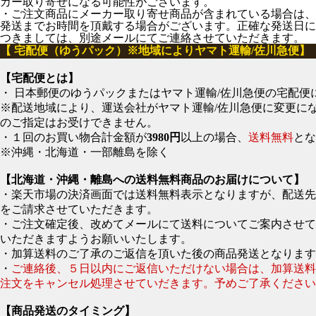
カー取り寄せになる可能性がございます。
・ご注文商品にメーカー取り寄せ商品が含まれている場合は、
発送までお時間を頂戴する場合がございます。正確な発送日に
つきましては、別途メールにてご連絡させていただきます。
【 宅配便（ゆうパック）※地域によりヤマト運輸/佐川急便】
【宅配便とは】
・ 日本郵便のゆうパックまたはヤマト運輸/佐川急便の宅配便
※配送地域により、運送会社がヤマト運輸/佐川急便に変更に
のご指定はお受けできません。
・１回のお買い物合計金額が
3980円
以上の場合、
送料無料
とな
※沖縄・北海道・一部離島を除く
【北海道・沖縄・離島への送料無料商品のお届けについて】
・楽天市場の決済画面では送料無料表示となりますが、配送
をご請求させていただきます。
・ご注文確定後、改めてメールにて送料についてご案内させて
いただきますようお願いいたします。
・加算送料のご了承のご返信を頂いた後の商品発送となります
・
ご連絡後、５日以内にご返信いただけない場合は、加算送
注文をキャンセル処理させていだきます。予めご了承ください
【商品発送のタイミング】