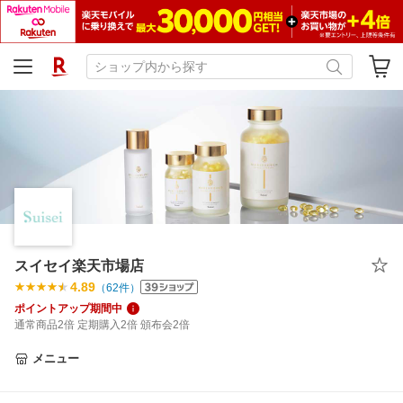
スイセイ楽天市場店
4.89
（
62
件）
ポイントアップ期間中
通常商品2倍 定期購入2倍 頒布会2倍
メニュー