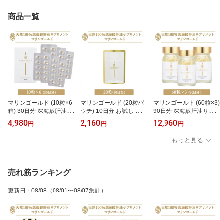
商品一覧
マリンゴールド (10粒×6
マリンゴールド (20粒パ
マリンゴールド (60粒×3)
箱) 30日分 深海鮫肝油サ
ウチ) 10日分 お試し おた
90日分 深海鮫肝油サプ
プリメント ベースサプリ
めし 深海鮫肝油サプリメ
リメント ベースサプリメ
4,980
2,160
12,960
円
円
円
メント 送料無料 健康 美
ント ベースサプリメント
ント 送料無料 健康 美容
容 スクワレン サメ肝油
健康 美容 スクワレン サ
スクワレン スクワラン
もっと見る
ショップチャンネル 大人
メ肝油 ショップチャンネ
ショップチャンネル 大人
気 おすすめ
ル 大人気 おすすめ 携帯
気 おすすめ
に便利なチャック付きパ
ウチ入り
売れ筋ランキング
更新日
：
08/08
（08/01〜08/07集計）