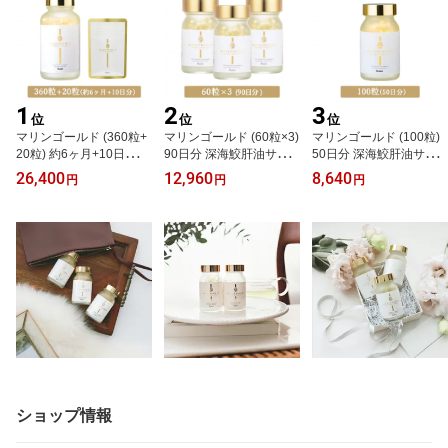
1
2
3
位
位
位
マリンゴールド (360粒+
マリンゴールド (60粒×3)
マリンゴールド (100粒)
20粒) 約6ヶ月+10日分 深
90日分 深海鮫肝油サプ
50日分 深海鮫肝油サプ
海鮫肝油サプリメント ベ
リメント ベースサプリメ
リメント ベースサプリメ
26,400
12,960
8,640
円
円
円
ースサプリメント 送料無
ント 送料無料 健康 美容
ント 送料無料 健康 美容
料 健康 美容 スクワレン
スクワレン スクワラン
スクワレン サメ肝油 シ
サメ肝油 ショップチャン
ショップチャンネル 大人
ョップチャンネル 大人気
ネル 大人気 おすすめ
気 おすすめ
おすすめ
ショップ情報