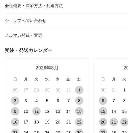
会社概要・決済方法・配送方法
ショップへ問い合わせ
メルマガ登録・変更
受注・発送カレンダー
2026年8月
20
日
月
火
水
木
金
土
日
月
火
26
27
28
29
30
31
1
30
31
1
2
3
4
5
6
7
8
6
7
8
9
10
11
12
13
14
15
13
14
15
16
17
18
19
20
21
22
20
21
22
23
24
25
26
27
28
29
27
28
29