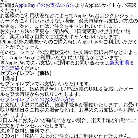
詳細は
Apple Payでのお支払い方法
よりAppleのサイトをご確認
ください。
お客様のご利用状況などによってApple Payおよびクレジット
カードがご利用いただけない場合、楽天市場がお支払い方法の
変更をご案内、またはご注文をキャンセルいたします。
お支払い方法の変更をご案内後、7日間変更いただけない場
合、楽天市場が自動でご注文をキャンセルいたします。
iPhone以外の端末からのご購入時はApple Payをご利用いただく
ことができません。
その他、ショップの設定状況やご注文時の選択内容などによっ
て、Apple Payがご利用いただけない場合がございます。
※Apple Payでのお支払いに関するお問い合わせは
楽天市場ま
でご連絡
ください。
セブンイレブン（前払）
【備考】
セブンイレブンでお支払いいただけます。
ご注文後に、払込票番号および払込票のURLを記載したメー
ルを楽天市場からお送りいたします。
セブンイレブンでのお支払い方法
お支払い状況の確認後、発送手続きが開始いたします。お受け
取り希望日をご指定の場合などは、お早めのお支払いをお願い
いたします。
3日以内にお支払いが確認できない場合、楽天市場が自動でご
注文をキャンセルいたします。
決済手数料は無料です。
※30万円（税込）以上のご注文にはご利用いただけません。