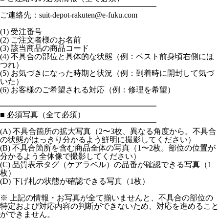
━━━━━━━━━━━━━━━━━━━━
ご連絡先：suit-depot-rakuten@e-fuku.com
(1) 受注番号
(2) ご注文者様のお名前
(3) 該当商品の商品コード
(4) 不具合の部位と具体的な状態（例：ベスト前身頃右側にほ
つれ）
(5) お気づきになった時期と状況（例：到着時に開封して気づ
いた）
(6) お客様のご希望される対応（例：修理を希望）
━━━━━━━━━━━━━━━━━━━━
■ 必須写真（全て必須）
━━━━━━━━━━━━━━━━━━━━
(A) 不具合箇所の拡大写真（2〜3枚、異なる角度から。不具合
の状態がはっきり分かるよう鮮明に撮影してください）
(B) 不具合箇所を含む商品全体の写真（1〜2枚。部位の位置が
分かるよう全体像で撮影してください）
(C) 品質表示タグ（ケアラベル）の品番が確認できる写真（1
枚）
(D) 下げ札の状態が確認できる写真（1枚）
※ 上記の情報・お写真が全て揃いませんと、不具合の部位の
特定および対応内容の判断ができないため、対応を進めること
ができません。