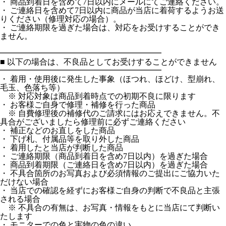
・ 商品到着日を含めて7日以内にメールにてご連絡ください。
・ ご連絡日を含めて7日以内に商品が当店に着荷するようお送
りください（修理対応の場合）。
・ ご連絡期限を過ぎた場合は、対応をお受けすることができ
ません。
━━━━━━━━━━━━━━━━━━━━
■ 以下の場合は、不良品としてお受けすることができません
━━━━━━━━━━━━━━━━━━━━
・ 着用・使用後に発生した事象（ほつれ、ほどけ、型崩れ、
毛玉、色落ち等）
※ 対応対象は商品到着時点での初期不良に限ります
・ お客様ご自身で修理・補修を行った商品
※ 自費修理後の補修代のご請求にはお応えできません。不
具合がございましたら修理前に必ずご連絡ください
・ 補正などのお直しをした商品
・ 下げ札、付属品等を取り外した商品
・ 着用したと当店が判断した商品
・ ご連絡期限（商品到着日を含め7日以内）を過ぎた場合
・ 商品到着期限（ご連絡日を含め7日以内）を過ぎた場合
・ 不具合箇所のお写真および必須情報のご提出にご協力いた
だけない場合
・ 当店での確認を経ずにお客様ご自身の判断で不良品と主張
される場合
※ 不具合の有無は、お写真・情報をもとに当店にて判断い
たします
・ モニターでの色と実物の色の違い