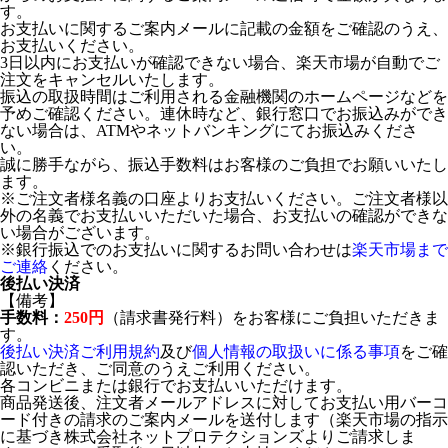
す。
お支払いに関するご案内メールに記載の金額をご確認のうえ、
お支払いください。
3日以内にお支払いが確認できない場合、楽天市場が自動でご
注文をキャンセルいたします。
振込の取扱時間はご利用される金融機関のホームページなどを
予めご確認ください。連休時など、銀行窓口でお振込みができ
ない場合は、ATMやネットバンキングにてお振込みくださ
い。
誠に勝手ながら、振込手数料はお客様のご負担でお願いいたし
ます。
※ご注文者様名義の口座よりお支払いください。ご注文者様以
外の名義でお支払いいただいた場合、お支払いの確認ができな
い場合がございます。
※銀行振込でのお支払いに関するお問い合わせは
楽天市場まで
ご連絡
ください。
後払い決済
【備考】
手数料：
250円
（請求書発行料）をお客様にご負担いただきま
す。
後払い決済ご利用規約
及び
個人情報の取扱いに係る事項
をご確
認いただき、ご同意のうえご利用ください。
各コンビニまたは銀行でお支払いいただけます。
商品発送後、注文者メールアドレスに対してお支払い用バーコ
ード付きの請求のご案内メールを送付します（楽天市場の指示
に基づき株式会社ネットプロテクションズよりご請求しま