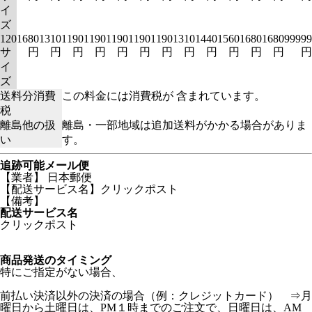
イ
ズ
120
1680
1310
1190
1190
1190
1190
1190
1310
1440
1560
1680
1680
99999
サ
円
円
円
円
円
円
円
円
円
円
円
円
円
イ
ズ
送料分消費
この料金には消費税が 含まれています。
税
離島他の扱
離島・一部地域は追加送料がかかる場合がありま
い
す。
追跡可能メール便
【業者】 日本郵便
【配送サービス名】クリックポスト
【備考】
配送サービス名
クリックポスト
商品発送のタイミング
特にご指定がない場合、
前払い決済以外の決済の場合（例：クレジットカード） ⇒月
曜日から土曜日は、PM１時までのご注文で、日曜日は、AM