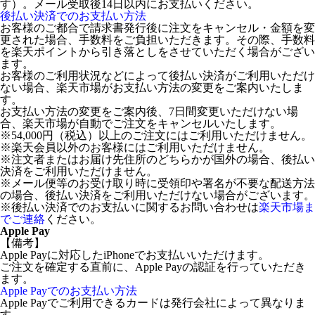
す）。メール受取後14日以内にお支払いください。
後払い決済でのお支払い方法
お客様のご都合で請求書発行後に注文をキャンセル・金額を変
更された場合、手数料をご負担いただきます。その際、手数料
を楽天ポイントから引き落としをさせていただく場合がござい
ます。
お客様のご利用状況などによって後払い決済がご利用いただけ
ない場合、楽天市場がお支払い方法の変更をご案内いたしま
す。
お支払い方法の変更をご案内後、7日間変更いただけない場
合、楽天市場が自動でご注文をキャンセルいたします。
※54,000円（税込）以上のご注文にはご利用いただけません。
※楽天会員以外のお客様にはご利用いただけません。
※注文者またはお届け先住所のどちらかが国外の場合、後払い
決済をご利用いただけません。
※メール便等のお受け取り時に受領印や署名が不要な配送方法
の場合、後払い決済をご利用いただけない場合がございます。
※後払い決済でのお支払いに関するお問い合わせは
楽天市場ま
でご連絡
ください。
Apple Pay
【備考】
Apple Payに対応したiPhoneでお支払いいただけます。
ご注文を確定する直前に、Apple Payの認証を行っていただき
ます。
Apple Payでのお支払い方法
Apple Payでご利用できるカードは発行会社によって異なりま
す。