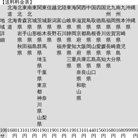
【送料料金表】
北海
北東
南東
関東
信越
北陸
東海
関西
中国
四国
北九
南九
沖縄
道
北
北
州
州
地
北海
青森
宮城
茨城
新潟
富山
岐阜
滋賀
鳥取
徳島
福岡
熊本
沖縄
域
道
県
県
県
県
県
県
県
県
県
県
県
県
詳
岩手
山形
栃木
長野
石川
静岡
京都
島根
香川
佐賀
宮崎
細
県
県
県
県
県
県
府
県
県
県
県
秋田
福島
群馬
福井
愛知
大阪
岡山
愛媛
長崎
鹿児
県
県
県
県
県
府
県
県
県
島
埼玉
三重
兵庫
広島
高知
大分
県
県
県
県
県
県
県
千葉
奈良
山口
県
県
県
東京
和歌
都
山
神奈
県
川
県
山梨
県
100
1680
1310
1190
1190
1190
1190
1190
1310
1440
1560
1680
1680
99999
サ
円
円
円
円
円
円
円
円
円
円
円
円
円