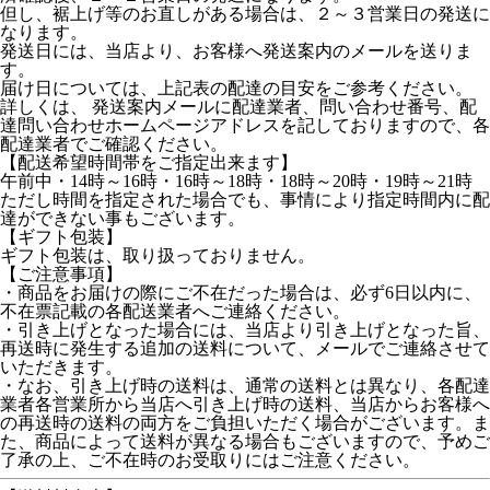
但し、裾上げ等のお直しがある場合は、２～３営業日の発送に
なります。
発送日には、当店より、お客様へ発送案内のメールを送りま
す。
届け日については、上記表の配達の目安をご参考ください。
詳しくは、 発送案内メールに配達業者、問い合わせ番号、配
達問い合わせホームページアドレスを記しておりますので、各
配達業者でご確認ください。
【配送希望時間帯をご指定出来ます】
午前中・14時～16時・16時～18時・18時～20時・19時～21時
ただし時間を指定された場合でも、事情により指定時間内に配
達ができない事もございます。
【ギフト包装】
ギフト包装は、取り扱っておりません。
【ご注意事項】
・商品をお届けの際にご不在だった場合は、必ず6日以内に、
不在票記載の各配送業者へご連絡ください。
・引き上げとなった場合には、当店より引き上げとなった旨、
再送時に発生する追加の送料について、メールでご連絡させて
いただきます。
・なお、引き上げ時の送料は、通常の送料とは異なり、各配達
業者各営業所から当店へ引き上げ時の送料、当店からお客様へ
の再送時の送料の両方をご負担いただく場合がございます。ま
た、商品によって送料が異なる場合もございますので、予めご
了承の上、ご不在時のお受取りにはご注意ください。