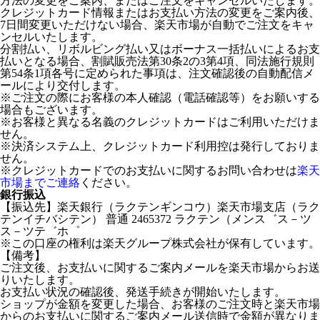
方法の変更をご案内、またはご注文をキャンセルいたします。
クレジットカード情報またはお支払い方法の変更をご案内後、
7日間変更いただけない場合、楽天市場が自動でご注文をキャ
ンセルいたします。
分割払い、リボルビング払い又はボーナス一括払いによるお支
払いとなる場合、割賦販売法第30条2の3第4項、同法施行規則
第54条1項各号に定められた事項は、注文確認後の自動配信メ
ールにより交付します。
※ご注文の際にお客様の本人確認（電話確認等）をお願いする
場合もございます。
※お客様と異なる名義のクレジットカードはご利用いただけま
せん。
※決済システム上、クレジットカード利用控は発行しておりま
せん。
※クレジットカードでのお支払いに関するお問い合わせは
楽天
市場までご連絡
ください。
銀行振込
【振込先】楽天銀行（ラクテンギンコウ）楽天市場支店（ラク
テンイチバシテン） 普通 2465372 ラクテン（メンス゛ス－ツ
ス－ツテ゛ホ゜
※この口座の権利は楽天グループ株式会社が保有しています。
【備考】
ご注文後、お支払いに関するご案内メールを楽天市場からお送
りいたします。
お支払い状況の確認後、発送手続きが開始いたします。
ショップが金額を変更した場合、お客様のご注文時と楽天市場
からのお支払いに関するご案内メール送信時で金額が異なりま