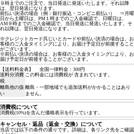
９時までのご注文で、当日発送に発送いたします。それ以降
は、翌日発送になります。
前払い決済の場合（例：銀行振込・コンビニ前払い） ⇒月曜
日から土曜日は、PM１時までのご入金確認で、日曜日は、
AM９時までのご入金確認で、当日発送に発送いたします。そ
れ以降は、翌日発送になります。
※クレジットカード呉じいとカードや前払い決済の場合は、お
客様のご入金タイミングにより、お届け予定日が前後すること
がございます。
※前払い決済の場合は、お客様のご入金タイミングにより、お
届け予定日が前後することがございます。
【送料料金表】
全国一律料金：300円
送料分消費
この料金には消費税が 含まれています。
税
離島他の扱
離島・一部地域でも追加送料がかかることはあり
い
ません。
消費税について
消費税(10%)を含んだ価格表示を行っています。
キャンセル・返品（返金・交換）について
当店では以下の条件の通りです。詳細は、各リンク先をご確認