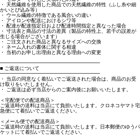
・ 天然繊維を使用した商品での天然繊維の特性（ふし糸や細
かいとび込み等）
・ ウール繊維の特徴である風合いの違い
・ アイロンや配送におけるシワ等
・ 配達が配達指定日および配達時間指定と異なった場合
・ 寸法表と商品の寸法の差異（製品の特性上、若干の誤差が
生じる場合がございます）
・ ご注文された商品と異なるサイズへの交換
・ ネーム入れの書体に関する相違
・ 当初のお申し出理由と異なる理由への変更
━━━━━━━━━━━━━━━━━━━━
■ ご返送について
━━━━━━━━━━━━━━━━━━━━
・ 当店の同意なく着払いでご返送された場合は、商品のお受
け取りをいたしません。
・ ご返送は必ず当店からのご案内後にお願いいたします。
＜宅配便での配送商品＞
ご返送時の送料は当店にて負担いたします。クロネコヤマト宅
急便にて着払いでご返送ください。
＜メール便での配送商品＞
ご返送時の送料は当店にて負担いたします。日本郵便のゆうパ
ケットにて着払いでご返送ください。