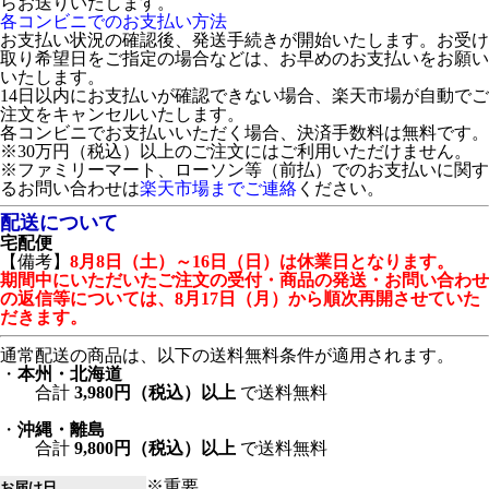
らお送りいたします。
各コンビニでのお支払い方法
お支払い状況の確認後、発送手続きが開始いたします。お受け
取り希望日をご指定の場合などは、お早めのお支払いをお願い
いたします。
14日以内にお支払いが確認できない場合、楽天市場が自動でご
注文をキャンセルいたします。
各コンビニでお支払いいただく場合、決済手数料は無料です。
※30万円（税込）以上のご注文にはご利用いただけません。
※ファミリーマート、ローソン等（前払）でのお支払いに関す
るお問い合わせは
楽天市場までご連絡
ください。
配送について
宅配便
【備考】
8月8日（土）～16日（日）は休業日となります。
期間中にいただいたご注文の受付・商品の発送・お問い合わせ
の返信等については、8月17日（月）から順次再開させていた
だきます。
通常配送の商品は、以下の送料無料条件が適用されます。
・
本州・北海道
合計
3,980円（税込）以上
で送料無料
・
沖縄・離島
合計
9,800円（税込）以上
で送料無料
※重要
お届け日