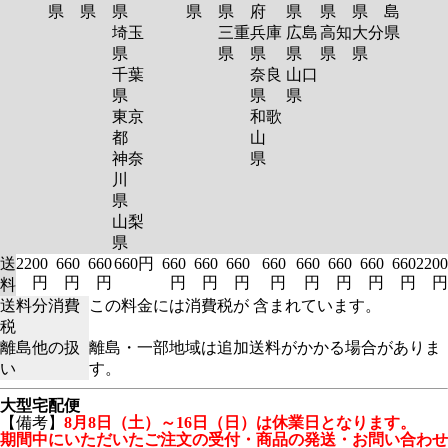
県
県
県
県
県
府
県
県
県
島
埼玉
三重
兵庫
広島
高知
大分
県
県
県
県
県
県
県
千葉
奈良
山口
県
県
県
東京
和歌
都
山
神奈
県
川
県
山梨
県
送
2200
660
660
660円
660
660
660
660
660
660
660
660
2200
円
円
円
円
円
円
円
円
円
円
円
円
料
送料分消費
この料金には消費税が 含まれています。
税
離島他の扱
離島・一部地域は追加送料がかかる場合がありま
い
す。
大型宅配便
【備考】
8月8日（土）～16日（日）は休業日となります。
期間中にいただいたご注文の受付・商品の発送・お問い合わせ