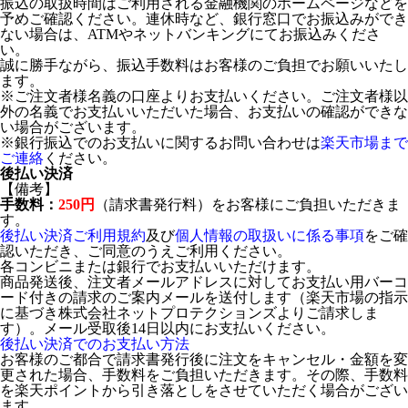
振込の取扱時間はご利用される金融機関のホームページなどを
予めご確認ください。連休時など、銀行窓口でお振込みができ
ない場合は、ATMやネットバンキングにてお振込みくださ
い。
誠に勝手ながら、振込手数料はお客様のご負担でお願いいたし
ます。
※ご注文者様名義の口座よりお支払いください。ご注文者様以
外の名義でお支払いいただいた場合、お支払いの確認ができな
い場合がございます。
※銀行振込でのお支払いに関するお問い合わせは
楽天市場まで
ご連絡
ください。
後払い決済
【備考】
手数料：
250円
（請求書発行料）をお客様にご負担いただきま
す。
後払い決済ご利用規約
及び
個人情報の取扱いに係る事項
をご確
認いただき、ご同意のうえご利用ください。
各コンビニまたは銀行でお支払いいただけます。
商品発送後、注文者メールアドレスに対してお支払い用バーコ
ード付きの請求のご案内メールを送付します（楽天市場の指示
に基づき株式会社ネットプロテクションズよりご請求しま
す）。メール受取後14日以内にお支払いください。
後払い決済でのお支払い方法
お客様のご都合で請求書発行後に注文をキャンセル・金額を変
更された場合、手数料をご負担いただきます。その際、手数料
を楽天ポイントから引き落としをさせていただく場合がござい
ます。