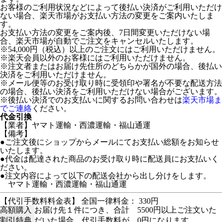
お客様のご利用状況などによって後払い決済がご利用いただけ
ない場合、楽天市場がお支払い方法の変更をご案内いたしま
す。
お支払い方法の変更をご案内後、7日間変更いただけない場
合、楽天市場が自動でご注文をキャンセルいたします。
※54,000円（税込）以上のご注文にはご利用いただけません。
※楽天会員以外のお客様にはご利用いただけません。
※注文者またはお届け先住所のどちらかが国外の場合、後払い
決済をご利用いただけません。
※メール便等のお受け取り時に受領印や署名が不要な配送方法
の場合、後払い決済をご利用いただけない場合がございます。
※後払い決済でのお支払いに関するお問い合わせは
楽天市場ま
でご連絡
ください。
代金引換
【業者】ヤマト運輸・西濃運輸・福山通運
【備考】
●ご注文後にショップからメールにてお支払い総額をお知らせ
いたします。
●代金は配達された商品のお受け取り時に配送員にお支払いく
ださい。
●注文内容によって以下の配送会社から出し分けをします。
ヤマト運輸・西濃運輸・福山通運
【代引手数料料金表】 全国一律料金： 330円
高額購入
お届け先１件につき、合計 5500円以上ご注文いた
割引特典
だいた場合、代引手数料が 0円になります。