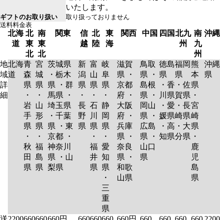
いたします。
ギフトのお取り扱い
取り扱っておりません
送料料金表
北海
北
南
関東
信
北
東
関西
中国
四国
北九
南
沖縄
道
東
東
越
陸
海
州
九
北
北
州
地
北海
青
宮
茨城県
新
富
岐
滋賀
鳥取
徳島
福岡
熊
沖縄
域
道
森
城
・栃木
潟
山
阜
県 ・
県 ・
県
県
本
県
詳
県
県
県 ・群
県
県
県
京都
島根
・香
・佐
県
細
・
・
馬県 ・
・
・
・
府 ・
県 ・
川県
賀県
・
岩
山
埼玉県
長
石
静
大阪
岡山
・愛
・長
宮
手
形
・千葉
野
川
岡
府 ・
県 ・
媛県
崎県
崎
県
県
県 ・東
県
県
県
兵庫
広島
・高
・大
県
・
・
京都 ・
・
・
県 ・
県 ・
知県
分県
・
秋
福
神奈川
福
愛
奈良
山口
鹿
田
島
県 ・山
井
知
県 ・
県
児
県
県
梨県
県
県
和歌
島
・
山県
県
三
重
県
送
2200
660
660
660円
660
660
660
660円
660
660
660
660
2200