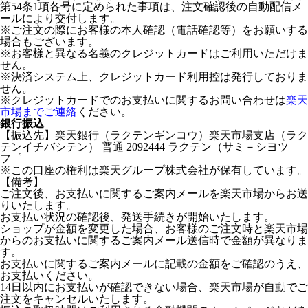
第54条1項各号に定められた事項は、注文確認後の自動配信メ
ールにより交付します。
※ご注文の際にお客様の本人確認（電話確認等）をお願いする
場合もございます。
※お客様と異なる名義のクレジットカードはご利用いただけま
せん。
※決済システム上、クレジットカード利用控は発行しておりま
せん。
※クレジットカードでのお支払いに関するお問い合わせは
楽天
市場までご連絡
ください。
銀行振込
【振込先】楽天銀行（ラクテンギンコウ）楽天市場支店（ラク
テンイチバシテン） 普通 2092444 ラクテン（サミ－シヨツ
フ゜
※この口座の権利は楽天グループ株式会社が保有しています。
【備考】
ご注文後、お支払いに関するご案内メールを楽天市場からお送
りいたします。
お支払い状況の確認後、発送手続きが開始いたします。
ショップが金額を変更した場合、お客様のご注文時と楽天市場
からのお支払いに関するご案内メール送信時で金額が異なりま
す。
お支払いに関するご案内メールに記載の金額をご確認のうえ、
お支払いください。
14日以内にお支払いが確認できない場合、楽天市場が自動でご
注文をキャンセルいたします。