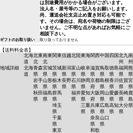
は別途費用がかかる場合がございます。
法人名・屋号等のご記入をお願いします。
尚、運送会社支店止め置き対応も可能で
す。その場合は、宛名や荷物の制限はござ
いません。ご不明な点があればお気軽にご
相談下さい。
ギフトのお取り扱い
取り扱っておりません
【送料料金表】
北海
北東
南東
関東
信越
北陸
東海
関西
中国
四国
北九
南
道
北
北
州
州
地域詳細
北海
青森
宮城
茨城
新潟
富山
岐阜
滋賀
鳥取
徳島
福岡
熊
道
県
県
県
県
県
県
県
県
県
県
岩手
山形
栃木
長野
石川
静岡
京都
島根
香川
佐賀
宮
県
県
県
県
県
県
府
県
県
県
秋田
福島
群馬
福井
愛知
大阪
岡山
愛媛
長崎
鹿
県
県
県
県
県
府
県
県
県
島
埼玉
三重
兵庫
広島
高知
大分
県
県
県
県
県
県
千葉
奈良
山口
県
県
県
東京
和歌