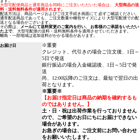
ます。
大型宅配便商品と通常商品を同時にご注文いただいた場合は、
大型商品の送
料・送料無料条件が適用されます。
配送方法は、商品ページおよびご注文手続き画面にて 必ずご確認ください。
通常配送商品であっても、ご注文数量や梱包サイズにより 大型宅配便での配
送となる場合がございます。
その際は、
メールにて送料変更のご案内を行い、 お客様のご承諾をいただい
た上で
、 大型宅配便の送料・送料無料条件を適用させていただきます。
離島・一部地域は追加送料がかかる場合があります。
※重要
お届け日
クレジット、代引きの場合ご注文後、1日～
5日で発送
銀行振込の場合入金確認後、1日～5日で発
送
尚、12:00以降のご注文は、最短で翌日の出
荷となります。
※重要※
【お届け指定日は商品の納期を確約するも
のではありません。】
土・日・祝は出荷作業を行っておりません
ので、ご希望のお日にちにお届けできない
場合があります。
お急ぎの場合は、ご注文前にお問い合わせ
をお願いいたします。