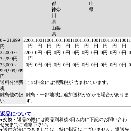
都
山
神奈
県
川
県
山梨
県
0～21,999
2200
1100
1100
1100
1100
1100
1100
1100
1100
1100
1100
11
円
円
円
円
円
円
円
円
円
円
円
円
22,000～
2200
0円
0円
0円
0円
0円
0円
0円
0円
0円
0円
円
32,999円
33,000～
0円
0円
0円
0円
0円
0円
0円
0円
0円
0円
0円
999,999,999
円
送料分消費
この料金には消費税が 含まれています。
税
離島他の扱
離島・一部地域は追加送料がかかる場合がありま
い
す。
返品について
●交換・返品の際には商品到着後8日以内に下記のお問い合わ
せ先までご連絡下さい。
●送付方法につきましては、特に指定はございません。返送先