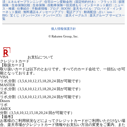
済
|
エネルギープランニング
|
住宅ローン変動金利（固定特約付き）・フラット35
|
損害
保険・生命保険比較
|
生命保険
|
自動車保険一括見積もり
|
インターネット銀行
|
ニュー
ス・検索
|
仕事紹介
|
不動産情報
|
ブログ
|
ROOM
|
楽天モバイル
|
プロバイダ・インタ
ーネット接続
|
無料通話＆メッセージアプリ
|
電話アプリ
|
動画配信
|
占い
|
toto・
BIG
|
宝くじ（ナンバーズ4・ナンバーズ3）
|
楽天イーグルス
|
楽天グループ サービス一
覧
個人情報保護方針
© Rakuten Group, Inc.
お支払について
クレジットカード
【取扱カード】
取り扱いカードは以下のとおりです。すべてのカード会社で、一括払いが可
能となっております。
VISA
リボ,分割（3,5,6,10,12,15,18,20,24 回が可能です）
MASTER
リボ,分割（3,5,6,10,12,15,18,20,24 回が可能です）
JCB
リボ,分割（3,5,6,10,12,15,18,20,24 回が可能です）
Diners
リボ
AMEX
分割（3,5,6,10,12,15,18,20,24 回が可能です）
【備考】
お客様のご利用状況などによってクレジットカードがご利用いただけない場
合、楽天市場がクレジットカード情報やお支払い方法の変更をご案内、また