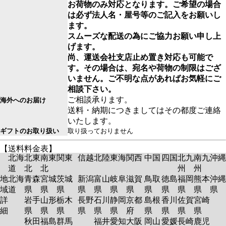
お荷物のみ対応となります。ご希望の場合
は必ず法人名・屋号等のご記入をお願いし
ます。
スムーズな配送の為にご協力お願い申し上
げます。
尚、運送会社支店止め置き対応も可能で
す。その場合は、宛名や荷物の制限はござ
いません。ご不明な点があればお気軽にご
相談下さい。
ご相談承ります。
海外へのお届け
送料・納期につきましてはその都度ご連絡
いたします。
ギフトのお取り扱い
取り扱っておりません
【送料料金表】
北海
北東
南東
関東
信越
北陸
東海
関西
中国
四国
北九
南九
沖縄
道
北
北
州
州
地
北海
青森
宮城
茨城
新潟
富山
岐阜
滋賀
鳥取
徳島
福岡
熊本
沖縄
域
道
県
県
県
県
県
県
県
県
県
県
県
県
詳
岩手
山形
栃木
長野
石川
静岡
京都
島根
香川
佐賀
宮崎
細
県
県
県
県
県
県
府
県
県
県
県
秋田
福島
群馬
福井
愛知
大阪
岡山
愛媛
長崎
鹿児