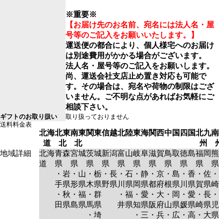
※重要※
【お届け先のお名前、宛名には法人名・屋
号等のご記入をお願いいたします。】
運送便の都合により、個人様宅へのお届け
は別途費用がかかる場合がございます。
法人名・屋号等のご記入をお願いします。
尚、運送会社支店止め置き対応も可能で
す。その場合は、宛名や荷物の制限はござ
いません。ご不明な点があればお気軽にご
相談下さい。
ギフトのお取り扱い
取り扱っておりません
送料料金表
北海
北東
南東
関東
信越
北陸
東海
関西
中国
四国
北九
南
道
北
北
州
地域詳細
北海
青森
宮城
茨城
新潟
富山
岐阜
滋賀
鳥取
徳島
福岡
熊
道
県
県
県
県
県
県
県
県
県
県
県
・岩
・山
・栃
・長
・石
・静
・京
・島
・香
・佐
・
手県
形県
木県
野県
川県
岡県
都府
根県
川県
賀県
崎
・秋
・福
・群
・福
・愛
・大
・岡
・愛
・長
・
田県
島県
馬県
井県
知県
阪府
山県
媛県
崎県
児
・埼
・三
・兵
・広
・高
・大
県