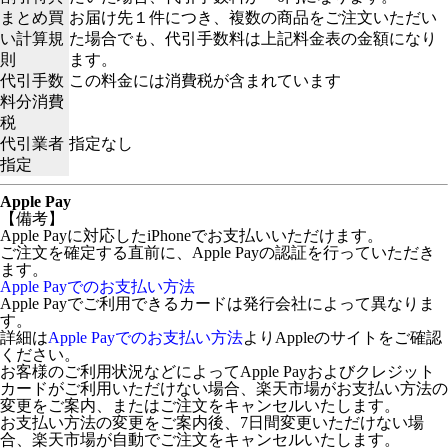
まとめ買
お届け先１件につき、複数の商品をご注文いただい
い計算規
た場合でも、代引手数料は上記料金表の金額になり
則
ます。
代引手数
この料金には消費税が含まれています
料分消費
税
代引業者
指定なし
指定
Apple Pay
【備考】
Apple Payに対応したiPhoneでお支払いいただけます。
ご注文を確定する直前に、Apple Payの認証を行っていただき
ます。
Apple Payでのお支払い方法
Apple Payでご利用できるカードは発行会社によって異なりま
す。
詳細は
Apple Payでのお支払い方法
よりAppleのサイトをご確認
ください。
お客様のご利用状況などによってApple Payおよびクレジット
カードがご利用いただけない場合、楽天市場がお支払い方法の
変更をご案内、またはご注文をキャンセルいたします。
お支払い方法の変更をご案内後、7日間変更いただけない場
合、楽天市場が自動でご注文をキャンセルいたします。