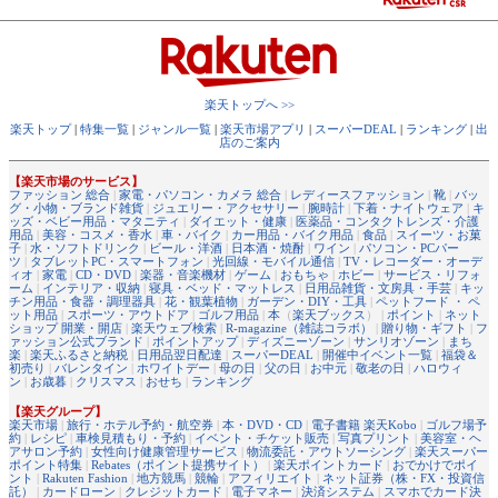
楽天トップへ >>
楽天トップ
|
特集一覧
|
ジャンル一覧
|
楽天市場アプリ
|
スーパーDEAL
|
ランキング
|
出
店のご案内
【楽天市場のサービス】
ファッション 総合
|
家電・パソコン・カメラ 総合
|
レディースファッション
|
靴
|
バッ
グ・小物・ブランド雑貨
|
ジュエリー・アクセサリー
|
腕時計
|
下着・ナイトウェア
|
キ
ッズ・ベビー用品・マタニティ
|
ダイエット・健康
|
医薬品・コンタクトレンズ・介護
用品
|
美容・コスメ・香水
|
車・バイク
|
カー用品・バイク用品
|
食品
|
スイーツ・お菓
子
|
水・ソフトドリンク
|
ビール・洋酒
|
日本酒・焼酎
|
ワイン
|
パソコン・PCパー
ツ
|
タブレットPC・スマートフォン
|
光回線・モバイル通信
|
TV・レコーダー・オーデ
ィオ
|
家電
|
CD・DVD
|
楽器・音楽機材
|
ゲーム
|
おもちゃ
|
ホビー
|
サービス・リフォ
ーム
|
インテリア・収納
|
寝具・ベッド・マットレス
|
日用品雑貨・文房具・手芸
|
キッ
チン用品・食器・調理器具
|
花・観葉植物
|
ガーデン・DIY・工具
|
ペットフード ・ ペ
ット用品
|
スポーツ・アウトドア
|
ゴルフ用品
|
本
（
楽天ブックス
） |
ポイント
|
ネット
ショップ 開業・開店
|
楽天ウェブ検索
|
R-magazine（雑誌コラボ）
|
贈り物・ギフト
|
フ
ァッション公式ブランド
|
ポイントアップ
|
ディズニーゾーン
|
サンリオゾーン
|
まち
楽
|
楽天ふるさと納税
|
日用品翌日配達
|
スーパーDEAL
|
開催中イベント一覧
|
福袋＆
初売り
|
バレンタイン
|
ホワイトデー
|
母の日
|
父の日
|
お中元
|
敬老の日
|
ハロウィ
ン
|
お歳暮
|
クリスマス
|
おせち
|
ランキング
【楽天グループ】
楽天市場
|
旅行・ホテル予約・航空券
|
本・DVD・CD
|
電子書籍 楽天Kobo
|
ゴルフ場予
約
|
レシピ
|
車検見積もり・予約
|
イベント・チケット販売
|
写真プリント
|
美容室・ヘ
アサロン予約
|
女性向け健康管理サービス
|
物流委託・アウトソーシング
|
楽天スーパー
ポイント特集
|
Rebates（ポイント提携サイト）
|
楽天ポイントカード
|
おでかけでポイ
ント
|
Rakuten Fashion
|
地方競馬
|
競輪
|
アフィリエイト
|
ネット証券（株・FX・投資信
託）
|
カードローン
|
クレジットカード
|
電子マネー
|
決済システム
|
スマホでカード決