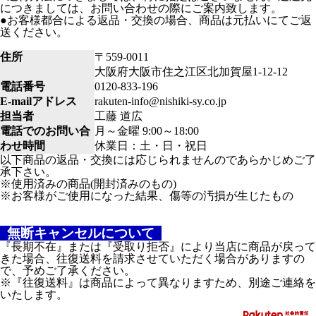
につきましては、お問い合わせの際にご案内致します。
●お客様都合による返品・交換の場合、商品は元払いにてご返
送ください。
住所
〒559-0011
大阪府大阪市住之江区北加賀屋1-12-12
電話番号
0120-833-196
E-mailアドレス
rakuten-info@nishiki-sy.co.jp
担当者
工藤 道広
電話でのお問い合
月～金曜 9:00～18:00
わせ時間
休業日：土・日・祝日
以下商品の返品・交換には応じられませんのであらかじめご了
承下さい。
※使用済みの商品(開封済みのもの)
※お客様がご使用になった結果、傷等の汚損が生じたもの
無断キャンセルについて
『長期不在』または『受取り拒否』により当店に商品が戻って
きた場合、往復送料を請求させていただく場合がありますの
で、予めご了承ください。
※『往復送料』は商品によって異なりますため、別途ご連絡を
いたします。