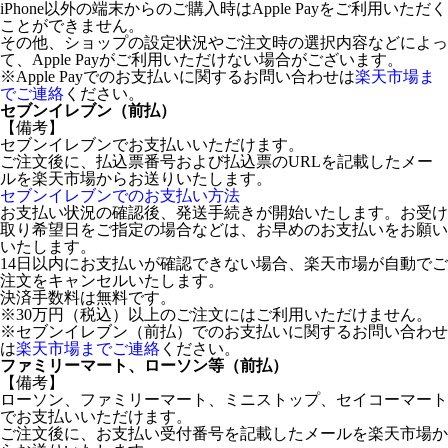
iPhone以外の端末からのご購入時はApple Payをご利用いただく
ことができません。
その他、ショップの設定状況やご注文時の選択内容などによっ
て、Apple Payがご利用いただけない場合がございます。
※Apple Payでのお支払いに関するお問い合わせは
楽天市場ま
でご連絡
ください。
セブンイレブン（前払）
【備考】
セブンイレブンでお支払いいただけます。
ご注文後に、払込票番号および払込票のURLを記載したメー
ルを楽天市場からお送りいたします。
セブンイレブンでのお支払い方法
お支払い状況の確認後、発送手続きが開始いたします。お受け
取り希望日をご指定の場合などは、お早めのお支払いをお願い
いたします。
14日以内にお支払いが確認できない場合、楽天市場が自動でご
注文をキャンセルいたします。
決済手数料は無料です。
※30万円（税込）以上のご注文にはご利用いただけません。
※セブンイレブン（前払）でのお支払いに関するお問い合わせ
は
楽天市場までご連絡
ください。
ファミリーマート、ローソン等（前払）
【備考】
ローソン、ファミリーマート、ミニストップ、セイコーマート
でお支払いいただけます。
ご注文後に、お支払い受付番号を記載したメールを楽天市場か