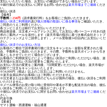
支払いいただいた場合、お支払いの確認ができない場合がございます。
※銀行振込でのお支払いに関するお問い合わせは
楽天市場までご連絡
くださ
い。
後払い決済
【備考】
手数料：
250円
（請求書発行料）をお客様にご負担いただきます。
後払い決済ご利用規約
及び
個人情報の取扱いに係る事項
をご確認いただき、
ご同意のうえご利用ください。
各コンビニまたは銀行でお支払いいただけます。
商品発送後、注文者メールアドレスに対してお支払い用バーコード付きの請
求のご案内メールを送付します（楽天市場の指示に基づき株式会社ネットプ
ロテクションズよりご請求します）。メール受取後14日以内にお支払いくだ
さい。
後払い決済でのお支払い方法
お客様のご都合で請求書発行後に注文をキャンセル・金額を変更された場
合、手数料をご負担いただきます。その際、手数料を楽天ポイントから引き
落としをさせていただく場合がございます。
お客様のご利用状況などによって後払い決済がご利用いただけない場合、楽
天市場がお支払い方法の変更をご案内いたします。
お支払い方法の変更をご案内後、7日間変更いただけない場合、楽天市場が
自動でご注文をキャンセルいたします。
※54,000円（税込）以上のご注文にはご利用いただけません。
※楽天会員以外のお客様にはご利用いただけません。
※注文者またはお届け先住所のどちらかが国外の場合、後払い決済をご利用
いただけません。
※メール便等のお受け取り時に受領印や署名が不要な配送方法の場合、後払
い決済をご利用いただけない場合がございます。
※後払い決済でのお支払いに関するお問い合わせは
楽天市場までご連絡
くだ
さい。
代金引換
【業者】
ヤマト運輸・西濃運輸・福山通運