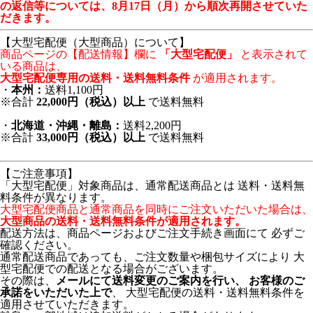
の返信等については、8月17日（月）から順次再開させていた
だきます。
【大型宅配便（大型商品）について】
商品ページの【配送情報】欄に
「大型宅配便」
と表示されて
いる商品は、
大型宅配便専用の送料・送料無料条件
が適用されます。
・
本州：
送料1,100円
※合計
22,000円（税込）以上
で送料無料
・
北海道・沖縄・離島：
送料2,200円
※合計
33,000円（税込）以上
で送料無料
【ご注意事項】
「大型宅配便」対象商品は、通常配送商品とは 送料・送料無
料条件が異なります。
大型宅配便商品と通常商品を同時にご注文いただいた場合は、
大型商品の送料・送料無料条件が適用されます。
配送方法は、商品ページおよびご注文手続き画面にて 必ずご
確認ください。
通常配送商品であっても、ご注文数量や梱包サイズにより 大
型宅配便での配送となる場合がございます。
その際は、
メールにて送料変更のご案内を行い、 お客様のご
承諾をいただいた上で
、 大型宅配便の送料・送料無料条件を
適用させていただきます。