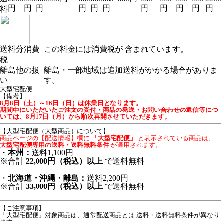
円
円
円
円
円
円
円
円
円
円
円
料
送料分消費
この料金には消費税が 含まれています。
税
離島他の扱
離島・一部地域は追加送料がかかる場合がありま
い
す。
大型宅配便
【備考】
8月8日（土）～16日（日）は休業日となります。
期間中にいただいたご注文の受付・商品の発送・お問い合わせの返信等につ
いては、8月17日（月）から順次再開させていただきます。
【大型宅配便（大型商品）について】
商品ページの【配送情報】欄に
「大型宅配便」
と表示されている商品は、
大型宅配便専用の送料・送料無料条件
が適用されます。
・
本州：
送料1,100円
※合計
22,000円（税込）以上
で送料無料
・
北海道・沖縄・離島：
送料2,200円
※合計
33,000円（税込）以上
で送料無料
【ご注意事項】
「大型宅配便」対象商品は、通常配送商品とは 送料・送料無料条件が異なり