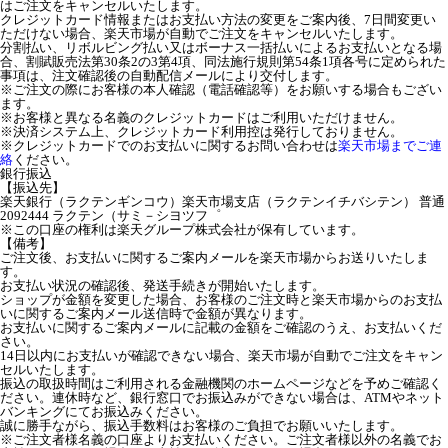
はご注文をキャンセルいたします。
クレジットカード情報またはお支払い方法の変更をご案内後、7日間変更い
ただけない場合、楽天市場が自動でご注文をキャンセルいたします。
分割払い、リボルビング払い又はボーナス一括払いによるお支払いとなる場
合、割賦販売法第30条2の3第4項、同法施行規則第54条1項各号に定められた
事項は、注文確認後の自動配信メールにより交付します。
※ご注文の際にお客様の本人確認（電話確認等）をお願いする場合もござい
ます。
※お客様と異なる名義のクレジットカードはご利用いただけません。
※決済システム上、クレジットカード利用控は発行しておりません。
※クレジットカードでのお支払いに関するお問い合わせは
楽天市場までご連
絡
ください。
銀行振込
【振込先】
楽天銀行（ラクテンギンコウ）楽天市場支店（ラクテンイチバシテン） 普通
2092444 ラクテン（サミ－シヨツフ゜
※この口座の権利は楽天グループ株式会社が保有しています。
【備考】
ご注文後、お支払いに関するご案内メールを楽天市場からお送りいたしま
す。
お支払い状況の確認後、発送手続きが開始いたします。
ショップが金額を変更した場合、お客様のご注文時と楽天市場からのお支払
いに関するご案内メール送信時で金額が異なります。
お支払いに関するご案内メールに記載の金額をご確認のうえ、お支払いくだ
さい。
14日以内にお支払いが確認できない場合、楽天市場が自動でご注文をキャン
セルいたします。
振込の取扱時間はご利用される金融機関のホームページなどを予めご確認く
ださい。連休時など、銀行窓口でお振込みができない場合は、ATMやネット
バンキングにてお振込みください。
誠に勝手ながら、振込手数料はお客様のご負担でお願いいたします。
※ご注文者様名義の口座よりお支払いください。ご注文者様以外の名義でお