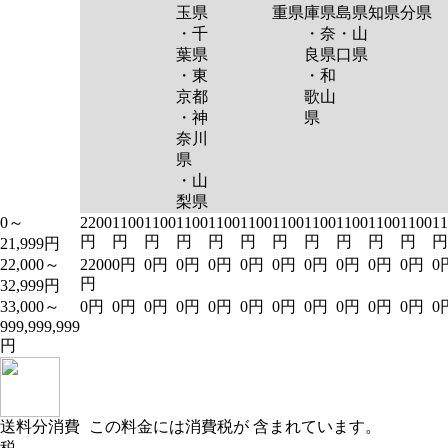
玉県
重県
庫県
島県
知県
分県
・千
・奈
・山
葉県
良県
口県
・東
・和
京都
歌山
・神
県
奈川
県
・山
梨県
0～
2200
1100
1100
1100
1100
1100
1100
1100
1100
1100
1100
11
円
円
円
円
円
円
円
円
円
円
円
円
21,999円
22,000～
2200
0円
0円
0円
0円
0円
0円
0円
0円
0円
0円
0
円
32,999円
33,000～
0円
0円
0円
0円
0円
0円
0円
0円
0円
0円
0円
0
999,999,999
円
送料分消費
この料金には消費税が 含まれています。
税