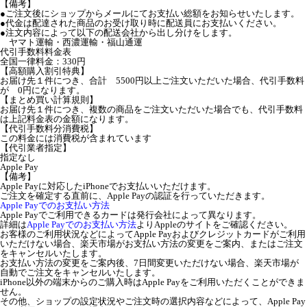
【備考】
●ご注文後にショップからメールにてお支払い総額をお知らせいたします。
●代金は配達された商品のお受け取り時に配送員にお支払いください。
●注文内容によって以下の配送会社から出し分けをします。
ヤマト運輸・西濃運輸・福山通運
代引手数料料金表
全国一律料金：330円
【高額購入割引特典】
お届け先１件につき、合計 5500円以上ご注文いただいた場合、代引手数料
が 0円になります。
【まとめ買い計算規則】
お届け先１件につき、複数の商品をご注文いただいた場合でも、代引手数料
は上記料金表の金額になります。
【代引手数料分消費税】
この料金には消費税が含まれています
【代引業者指定】
指定なし
Apple Pay
【備考】
Apple Payに対応したiPhoneでお支払いいただけます。
ご注文を確定する直前に、Apple Payの認証を行っていただきます。
Apple Payでのお支払い方法
Apple Payでご利用できるカードは発行会社によって異なります。
詳細は
Apple Payでのお支払い方法
よりAppleのサイトをご確認ください。
お客様のご利用状況などによってApple Payおよびクレジットカードがご利用
いただけない場合、楽天市場がお支払い方法の変更をご案内、またはご注文
をキャンセルいたします。
お支払い方法の変更をご案内後、7日間変更いただけない場合、楽天市場が
自動でご注文をキャンセルいたします。
iPhone以外の端末からのご購入時はApple Payをご利用いただくことができま
せん。
その他、ショップの設定状況やご注文時の選択内容などによって、Apple Pay