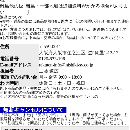
離島他の扱
離島・一部地域は追加送料がかかる場合がありま
い
す。
返品について
●交換・返品の際には商品到着後8日以内に下記のお問い合わせ先までご連絡
下さい。
●送付方法につきましては、特に指定はございません。返送先につきまして
は、お問い合わせの際にご案内致します。
●お客様都合による返品・交換の場合、商品は元払いにてご返送ください。
住所
〒559-0011
大阪府大阪市住之江区北加賀屋1-12-12
電話番号
0120-833-196
E-mailアドレス
rakuten-info@nishiki-sy.co.jp
担当者
工藤 道広
電話でのお問い合
月～金曜 9:00～18:00
わせ時間
休業日：土・日・祝日
以下商品の返品・交換には応じられませんのであらかじめご了承下さい。
※使用済みの商品(開封済みのもの)
※お客様がご使用になった結果、傷等の汚損が生じたもの
無断キャンセルについて
『長期不在』または『受取り拒否』により当店に商品が戻ってきた場合、往
復送料を請求させていただく場合がありますので、予めご了承ください。
※『往復送料』は商品によって異なりますため、別途ご連絡をいたします。