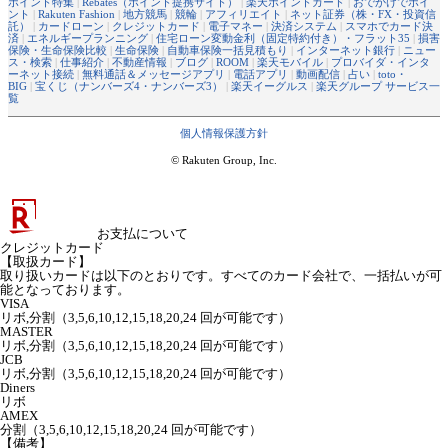
ポイント特集
|
Rebates（ポイント提携サイト）
|
楽天ポイントカード
|
おでかけでポイ
ント
|
Rakuten Fashion
|
地方競馬
|
競輪
|
アフィリエイト
|
ネット証券（株・FX・投資信
託）
|
カードローン
|
クレジットカード
|
電子マネー
|
決済システム
|
スマホでカード決
済
|
エネルギープランニング
|
住宅ローン変動金利（固定特約付き）・フラット35
|
損害
保険・生命保険比較
|
生命保険
|
自動車保険一括見積もり
|
インターネット銀行
|
ニュー
ス・検索
|
仕事紹介
|
不動産情報
|
ブログ
|
ROOM
|
楽天モバイル
|
プロバイダ・インタ
ーネット接続
|
無料通話＆メッセージアプリ
|
電話アプリ
|
動画配信
|
占い
|
toto・
BIG
|
宝くじ（ナンバーズ4・ナンバーズ3）
|
楽天イーグルス
|
楽天グループ サービス一
覧
個人情報保護方針
© Rakuten Group, Inc.
お支払について
クレジットカード
【取扱カード】
取り扱いカードは以下のとおりです。すべてのカード会社で、一括払いが可
能となっております。
VISA
リボ,分割（3,5,6,10,12,15,18,20,24 回が可能です）
MASTER
リボ,分割（3,5,6,10,12,15,18,20,24 回が可能です）
JCB
リボ,分割（3,5,6,10,12,15,18,20,24 回が可能です）
Diners
リボ
AMEX
分割（3,5,6,10,12,15,18,20,24 回が可能です）
【備考】