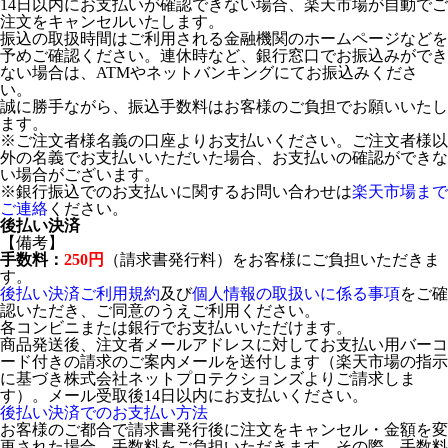
14日以内にお支払いが確認できない場合、楽天市場が自動でご
注文をキャンセルいたします。
振込の取扱時間はご利用される金融機関のホームページなどを
予めご確認ください。連休時など、銀行窓口でお振込みができ
ない場合は、ATMやネットバンキングにてお振込みくださ
い。
誠に勝手ながら、振込手数料はお客様のご負担でお願いいたし
ます。
※ご注文者様名義の口座よりお支払いください。ご注文者様以
外の名義でお支払いいただいた場合、お支払いの確認ができな
い場合がございます。
※銀行振込でのお支払いに関するお問い合わせは
楽天市場まで
ご連絡
ください。
後払い決済
【備考】
手数料：
250円
（請求書発行料）をお客様にご負担いただきま
す。
後払い決済ご利用規約
及び
個人情報の取扱いに係る事項
をご確
認いただき、ご同意のうえご利用ください。
各コンビニまたは銀行でお支払いいただけます。
商品発送後、注文者メールアドレスに対してお支払い用バーコ
ード付きの請求のご案内メールを送付します（楽天市場の指示
に基づき株式会社ネットプロテクションズよりご請求しま
す）。メール受取後14日以内にお支払いください。
後払い決済でのお支払い方法
お客様のご都合で請求書発行後に注文をキャンセル・金額を変
更された場合、手数料をご負担いただきます。その際、手数料