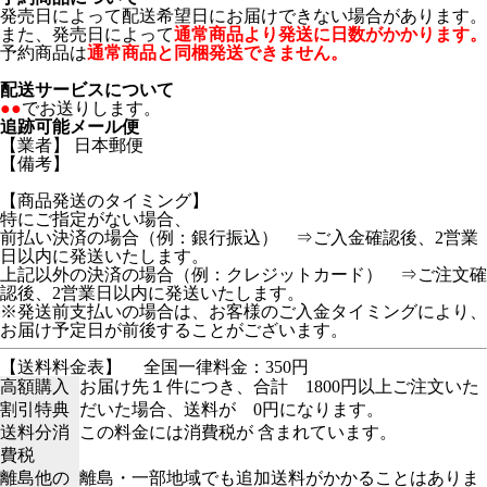
発売日によって配送希望日にお届けできない場合があります。
また、発売日によって
通常商品より発送に日数がかかります。
予約商品は
通常商品と同梱発送できません。
配送サービスについて
●●
でお送りします。
追跡可能メール便
【業者】 日本郵便
【備考】
【商品発送のタイミング】
特にご指定がない場合、
前払い決済の場合（例：銀行振込） ⇒ご入金確認後、2営業
日以内に発送いたします。
上記以外の決済の場合（例：クレジットカード） ⇒ご注文確
認後、2営業日以内に発送いたします。
※発送前支払いの場合は、お客様のご入金タイミングにより、
お届け予定日が前後することがございます。
【送料料金表】
全国一律料金：350円
高額購入
お届け先１件につき、合計 1800円以上ご注文いた
割引特典
だいた場合、送料が 0円になります。
送料分消
この料金には消費税が 含まれています。
費税
離島他の
離島・一部地域でも追加送料がかかることはありま