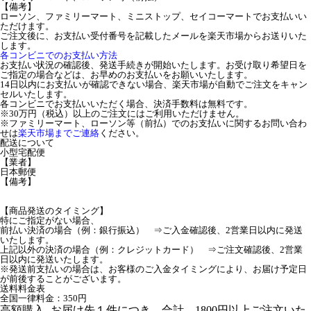
【備考】
ローソン、ファミリーマート、ミニストップ、セイコーマートでお支払いい
ただけます。
ご注文後に、お支払い受付番号を記載したメールを楽天市場からお送りいた
します。
各コンビニでのお支払い方法
お支払い状況の確認後、発送手続きが開始いたします。お受け取り希望日を
ご指定の場合などは、お早めのお支払いをお願いいたします。
14日以内にお支払いが確認できない場合、楽天市場が自動でご注文をキャン
セルいたします。
各コンビニでお支払いいただく場合、決済手数料は無料です。
※30万円（税込）以上のご注文にはご利用いただけません。
※ファミリーマート、ローソン等（前払）でのお支払いに関するお問い合わ
せは
楽天市場までご連絡
ください。
配送について
小型宅配便
【業者】
日本郵便
【備考】
【商品発送のタイミング】
特にご指定がない場合、
前払い決済の場合（例：銀行振込） ⇒ご入金確認後、2営業日以内に発送
いたします。
上記以外の決済の場合（例：クレジットカード） ⇒ご注文確認後、2営業
日以内に発送いたします。
※発送前支払いの場合は、お客様のご入金タイミングにより、お届け予定日
が前後することがございます。
送料料金表
全国一律料金：350円
高額購入
お届け先１件につき、合計 1800円以上ご注文いた