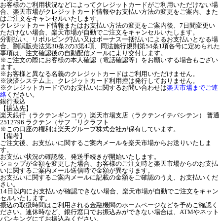
お客様のご利用状況などによってクレジットカードがご利用いただけない場
合、楽天市場がクレジットカード情報やお支払い方法の変更をご案内、また
はご注文をキャンセルいたします。
クレジットカード情報またはお支払い方法の変更をご案内後、7日間変更い
ただけない場合、楽天市場が自動でご注文をキャンセルいたします。
分割払い、リボルビング払い又はボーナス一括払いによるお支払いとなる場
合、割賦販売法第30条2の3第4項、同法施行規則第54条1項各号に定められた
事項は、注文確認後の自動配信メールにより交付します。
※ご注文の際にお客様の本人確認（電話確認等）をお願いする場合もござい
ます。
※お客様と異なる名義のクレジットカードはご利用いただけません。
※決済システム上、クレジットカード利用控は発行しておりません。
※クレジットカードでのお支払いに関するお問い合わせは
楽天市場までご連
絡
ください。
銀行振込
【振込先】
楽天銀行（ラクテンギンコウ）楽天市場支店（ラクテンイチバシテン） 普通
2512796 ラクテン（サフ゜リクラフト
※この口座の権利は楽天グループ株式会社が保有しています。
【備考】
ご注文後、お支払いに関するご案内メールを楽天市場からお送りいたしま
す。
お支払い状況の確認後、発送手続きが開始いたします。
ショップが金額を変更した場合、お客様のご注文時と楽天市場からのお支払
いに関するご案内メール送信時で金額が異なります。
お支払いに関するご案内メールに記載の金額をご確認のうえ、お支払いくだ
さい。
14日以内にお支払いが確認できない場合、楽天市場が自動でご注文をキャン
セルいたします。
振込の取扱時間はご利用される金融機関のホームページなどを予めご確認く
ださい。連休時など、銀行窓口でお振込みができない場合は、ATMやネット
バンキングにてお振込みください。