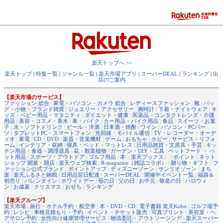
楽天トップへ >>
楽天トップ
|
特集一覧
|
ジャンル一覧
|
楽天市場アプリ
|
スーパーDEAL
|
ランキング
|
出
店のご案内
【楽天市場のサービス】
ファッション 総合
|
家電・パソコン・カメラ 総合
|
レディースファッション
|
靴
|
バッ
グ・小物・ブランド雑貨
|
ジュエリー・アクセサリー
|
腕時計
|
下着・ナイトウェア
|
キ
ッズ・ベビー用品・マタニティ
|
ダイエット・健康
|
医薬品・コンタクトレンズ・介護
用品
|
美容・コスメ・香水
|
車・バイク
|
カー用品・バイク用品
|
食品
|
スイーツ・お菓
子
|
水・ソフトドリンク
|
ビール・洋酒
|
日本酒・焼酎
|
ワイン
|
パソコン・PCパー
ツ
|
タブレットPC・スマートフォン
|
光回線・モバイル通信
|
TV・レコーダー・オーデ
ィオ
|
家電
|
CD・DVD
|
楽器・音楽機材
|
ゲーム
|
おもちゃ
|
ホビー
|
サービス・リフォ
ーム
|
インテリア・収納
|
寝具・ベッド・マットレス
|
日用品雑貨・文房具・手芸
|
キッ
チン用品・食器・調理器具
|
花・観葉植物
|
ガーデン・DIY・工具
|
ペットフード ・ ペ
ット用品
|
スポーツ・アウトドア
|
ゴルフ用品
|
本
（
楽天ブックス
） |
ポイント
|
ネット
ショップ 開業・開店
|
楽天ウェブ検索
|
R-magazine（雑誌コラボ）
|
贈り物・ギフト
|
フ
ァッション公式ブランド
|
ポイントアップ
|
ディズニーゾーン
|
サンリオゾーン
|
まち
楽
|
楽天ふるさと納税
|
日用品翌日配達
|
スーパーDEAL
|
開催中イベント一覧
|
福袋＆
初売り
|
バレンタイン
|
ホワイトデー
|
母の日
|
父の日
|
お中元
|
敬老の日
|
ハロウィ
ン
|
お歳暮
|
クリスマス
|
おせち
|
ランキング
【楽天グループ】
楽天市場
|
旅行・ホテル予約・航空券
|
本・DVD・CD
|
電子書籍 楽天Kobo
|
ゴルフ場予
約
|
レシピ
|
車検見積もり・予約
|
イベント・チケット販売
|
写真プリント
|
美容室・ヘ
アサロン予約
|
女性向け健康管理サービス
|
物流委託・アウトソーシング
|
楽天スーパー