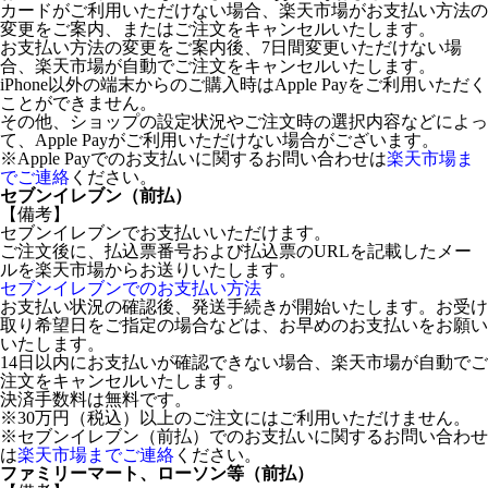
カードがご利用いただけない場合、楽天市場がお支払い方法の
変更をご案内、またはご注文をキャンセルいたします。
お支払い方法の変更をご案内後、7日間変更いただけない場
合、楽天市場が自動でご注文をキャンセルいたします。
iPhone以外の端末からのご購入時はApple Payをご利用いただく
ことができません。
その他、ショップの設定状況やご注文時の選択内容などによっ
て、Apple Payがご利用いただけない場合がございます。
※Apple Payでのお支払いに関するお問い合わせは
楽天市場ま
でご連絡
ください。
セブンイレブン（前払）
【備考】
セブンイレブンでお支払いいただけます。
ご注文後に、払込票番号および払込票のURLを記載したメー
ルを楽天市場からお送りいたします。
セブンイレブンでのお支払い方法
お支払い状況の確認後、発送手続きが開始いたします。お受け
取り希望日をご指定の場合などは、お早めのお支払いをお願い
いたします。
14日以内にお支払いが確認できない場合、楽天市場が自動でご
注文をキャンセルいたします。
決済手数料は無料です。
※30万円（税込）以上のご注文にはご利用いただけません。
※セブンイレブン（前払）でのお支払いに関するお問い合わせ
は
楽天市場までご連絡
ください。
ファミリーマート、ローソン等（前払）