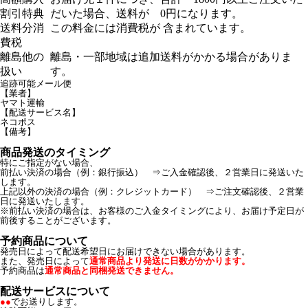
割引特典
だいた場合、送料が 0円になります。
送料分消
この料金には消費税が 含まれています。
費税
離島他の
離島・一部地域は追加送料がかかる場合がありま
扱い
す。
追跡可能メール便
【業者】
ヤマト運輸
【配送サービス名】
ネコポス
【備考】
商品発送のタイミング
特にご指定がない場合、
前払い決済の場合（例：銀行振込） ⇒ご入金確認後、２営業日に発送いた
します。
上記以外の決済の場合（例：クレジットカード） ⇒ご注文確認後、２営業
日に発送いたします。
※前払い決済の場合は、お客様のご入金タイミングにより、お届け予定日が
前後することがございます。
予約商品について
発売日によって配送希望日にお届けできない場合があります。
また、発売日によって
通常商品より発送に日数がかかります。
予約商品は
通常商品と同梱発送できません。
配送サービスについて
●●
でお送りします。