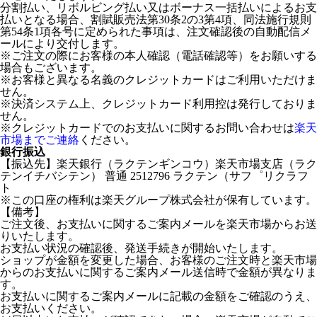
分割払い、リボルビング払い又はボーナス一括払いによるお支
払いとなる場合、割賦販売法第30条2の3第4項、同法施行規則
第54条1項各号に定められた事項は、注文確認後の自動配信メ
ールにより交付します。
※ご注文の際にお客様の本人確認（電話確認等）をお願いする
場合もございます。
※お客様と異なる名義のクレジットカードはご利用いただけま
せん。
※決済システム上、クレジットカード利用控は発行しておりま
せん。
※クレジットカードでのお支払いに関するお問い合わせは
楽天
市場までご連絡
ください。
銀行振込
【振込先】楽天銀行（ラクテンギンコウ）楽天市場支店（ラク
テンイチバシテン） 普通 2512796 ラクテン（サフ゜リクラフ
ト
※この口座の権利は楽天グループ株式会社が保有しています。
【備考】
ご注文後、お支払いに関するご案内メールを楽天市場からお送
りいたします。
お支払い状況の確認後、発送手続きが開始いたします。
ショップが金額を変更した場合、お客様のご注文時と楽天市場
からのお支払いに関するご案内メール送信時で金額が異なりま
す。
お支払いに関するご案内メールに記載の金額をご確認のうえ、
お支払いください。