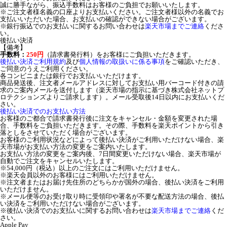
誠に勝手ながら、振込手数料はお客様のご負担でお願いいたします。
※ご注文者様名義の口座よりお支払いください。ご注文者様以外の名義でお
支払いいただいた場合、お支払いの確認ができない場合がございます。
※銀行振込でのお支払いに関するお問い合わせは
楽天市場までご連絡
くださ
い。
後払い決済
【備考】
手数料：
250円
（請求書発行料）をお客様にご負担いただきます。
後払い決済ご利用規約
及び
個人情報の取扱いに係る事項
をご確認いただき、
ご同意のうえご利用ください。
各コンビニまたは銀行でお支払いいただけます。
商品発送後、注文者メールアドレスに対してお支払い用バーコード付きの請
求のご案内メールを送付します（楽天市場の指示に基づき株式会社ネットプ
ロテクションズよりご請求します）。メール受取後14日以内にお支払いくだ
さい。
後払い決済でのお支払い方法
お客様のご都合で請求書発行後に注文をキャンセル・金額を変更された場
合、手数料をご負担いただきます。その際、手数料を楽天ポイントから引き
落としをさせていただく場合がございます。
お客様のご利用状況などによって後払い決済がご利用いただけない場合、楽
天市場がお支払い方法の変更をご案内いたします。
お支払い方法の変更をご案内後、7日間変更いただけない場合、楽天市場が
自動でご注文をキャンセルいたします。
※54,000円（税込）以上のご注文にはご利用いただけません。
※楽天会員以外のお客様にはご利用いただけません。
※注文者またはお届け先住所のどちらかが国外の場合、後払い決済をご利用
いただけません。
※メール便等のお受け取り時に受領印や署名が不要な配送方法の場合、後払
い決済をご利用いただけない場合がございます。
※後払い決済でのお支払いに関するお問い合わせは
楽天市場までご連絡
くだ
さい。
Apple Pay