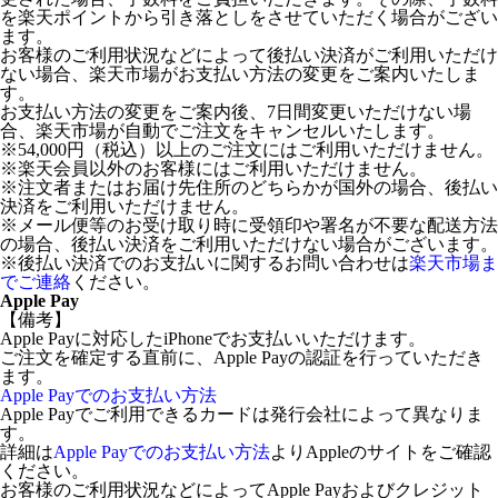
を楽天ポイントから引き落としをさせていただく場合がござい
ます。
お客様のご利用状況などによって後払い決済がご利用いただけ
ない場合、楽天市場がお支払い方法の変更をご案内いたしま
す。
お支払い方法の変更をご案内後、7日間変更いただけない場
合、楽天市場が自動でご注文をキャンセルいたします。
※54,000円（税込）以上のご注文にはご利用いただけません。
※楽天会員以外のお客様にはご利用いただけません。
※注文者またはお届け先住所のどちらかが国外の場合、後払い
決済をご利用いただけません。
※メール便等のお受け取り時に受領印や署名が不要な配送方法
の場合、後払い決済をご利用いただけない場合がございます。
※後払い決済でのお支払いに関するお問い合わせは
楽天市場ま
でご連絡
ください。
Apple Pay
【備考】
Apple Payに対応したiPhoneでお支払いいただけます。
ご注文を確定する直前に、Apple Payの認証を行っていただき
ます。
Apple Payでのお支払い方法
Apple Payでご利用できるカードは発行会社によって異なりま
す。
詳細は
Apple Payでのお支払い方法
よりAppleのサイトをご確認
ください。
お客様のご利用状況などによってApple Payおよびクレジット