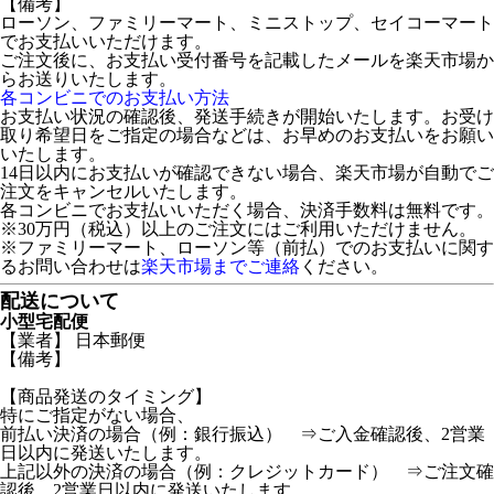
【備考】
ローソン、ファミリーマート、ミニストップ、セイコーマート
でお支払いいただけます。
ご注文後に、お支払い受付番号を記載したメールを楽天市場か
らお送りいたします。
各コンビニでのお支払い方法
お支払い状況の確認後、発送手続きが開始いたします。お受け
取り希望日をご指定の場合などは、お早めのお支払いをお願い
いたします。
14日以内にお支払いが確認できない場合、楽天市場が自動でご
注文をキャンセルいたします。
各コンビニでお支払いいただく場合、決済手数料は無料です。
※30万円（税込）以上のご注文にはご利用いただけません。
※ファミリーマート、ローソン等（前払）でのお支払いに関す
るお問い合わせは
楽天市場までご連絡
ください。
配送について
小型宅配便
【業者】 日本郵便
【備考】
【商品発送のタイミング】
特にご指定がない場合、
前払い決済の場合（例：銀行振込） ⇒ご入金確認後、2営業
日以内に発送いたします。
上記以外の決済の場合（例：クレジットカード） ⇒ご注文確
認後、2営業日以内に発送いたします。