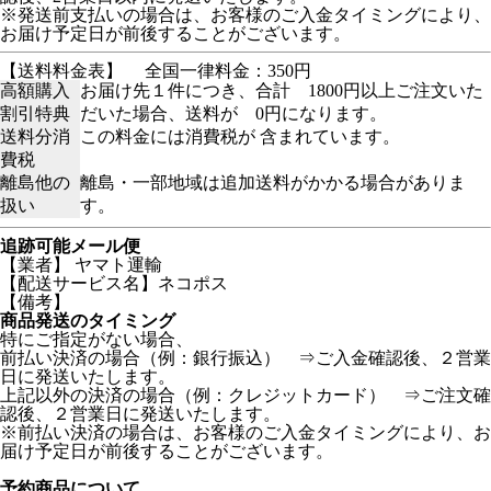
※発送前支払いの場合は、お客様のご入金タイミングにより、
お届け予定日が前後することがございます。
【送料料金表】
全国一律料金：350円
高額購入
お届け先１件につき、合計 1800円以上ご注文いた
割引特典
だいた場合、送料が 0円になります。
送料分消
この料金には消費税が 含まれています。
費税
離島他の
離島・一部地域は追加送料がかかる場合がありま
扱い
す。
追跡可能メール便
【業者】 ヤマト運輸
【配送サービス名】ネコポス
【備考】
商品発送のタイミング
特にご指定がない場合、
前払い決済の場合（例：銀行振込） ⇒ご入金確認後、２営業
日に発送いたします。
上記以外の決済の場合（例：クレジットカード） ⇒ご注文確
認後、２営業日に発送いたします。
※前払い決済の場合は、お客様のご入金タイミングにより、お
届け予定日が前後することがございます。
予約商品について