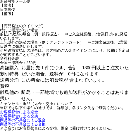
追跡可能メール便
【業者】
日本郵便
【備考】
【商品発送のタイミング】
特にご指定がない場合、
前払い決済の場合（例：銀行振込） ⇒ご入金確認後、2営業日以内に発送
いたします。
上記以外の決済の場合（例：クレジットカード） ⇒ご注文確認後、2営業
日以内に発送いたします。
※発送前支払いの場合は、お客様のご入金タイミングにより、お届け予定日
が前後することがございます。
送料料金表
全国一律料金：350円
高額購入
お届け先１件につき、合計 1800円以上ご注文いた
割引特典
だいた場合、送料が 0円になります。
送料分消
この料金には消費税が 含まれています。
費税
離島他の
離島・一部地域でも追加送料がかかることはありま
扱い
せん。
キャンセル・返品（返金・交換）について
当店では以下の条件の通りです。詳細は、各リンク先をご確認ください。
お客様都合による返金
お客様都合による交換
商品等の不具合による返金
商品等の不具合による交換
※当店ではお客様都合による交換、返金は受け付けておりません。