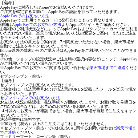
【備考】
Apple Payに対応したiPhoneでお支払いいただけます。
ご注文を確定する直前に、Apple Payの認証を行っていただきます。
Apple Payでのお支払い方法
Apple Payでご利用できるカードは発行会社によって異なります。
詳細は
Apple Payでのお支払い方法
よりAppleのサイトをご確認ください。
お客様のご利用状況などによってApple Payおよびクレジットカードがご利用
いただけない場合、楽天市場がお支払い方法の変更をご案内、またはご注文
をキャンセルいたします。
お支払い方法の変更をご案内後、7日間変更いただけない場合、楽天市場が
自動でご注文をキャンセルいたします。
iPhone以外の端末からのご購入時はApple Payをご利用いただくことができま
せん。
その他、ショップの設定状況やご注文時の選択内容などによって、Apple Pay
がご利用いただけない場合がございます。
※Apple Payでのお支払いに関するお問い合わせは
楽天市場までご連絡
くださ
い。
セブンイレブン（前払）
【備考】
セブンイレブンでお支払いいただけます。
ご注文後に、払込票番号および払込票のURLを記載したメールを楽天市場か
らお送りいたします。
セブンイレブンでのお支払い方法
お支払い状況の確認後、発送手続きが開始いたします。お受け取り希望日を
ご指定の場合などは、お早めのお支払いをお願いいたします。
14日以内にお支払いが確認できない場合、楽天市場が自動でご注文をキャン
セルいたします。
決済手数料は無料です。
※30万円（税込）以上のご注文にはご利用いただけません。
※セブンイレブン（前払）でのお支払いに関するお問い合わせは
楽天市場ま
でご連絡
ください。
ファミリーマート、ローソン等（前払）