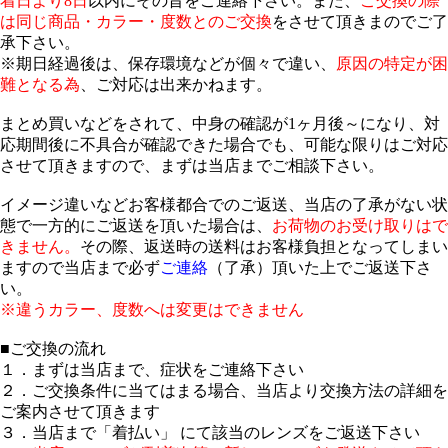
着日より8日
以内にその旨をご連絡下さい。また、
ご交換の際
は同じ商品・カラー・度数とのご交換
をさせて頂きまのでご了
承下さい。
※期日経過後は、保存環境などが個々で違い、
原因の特定が困
難となる為
、ご対応は出来かねます。
まとめ買いなどをされて、中身の確認が1ヶ月後～になり、対
応期間後に不具合が確認できた場合でも、可能な限りはご対応
させて頂きますので、まずは当店までご相談下さい。
イメージ違いなどお客様都合でのご返送、当店の了承がない状
態で一方的にご返送を頂いた場合は、
お荷物のお受け取りはで
きません。
その際、返送時の送料はお客様負担となってしまい
ますので当店まで必ず
ご連絡
（了承）頂いた上でご返送下さ
い。
※違うカラー、度数へは変更はできません
■ご交換の流れ
１．まずは当店まで、症状をご連絡下さい
２．ご交換条件に当てはまる場合、当店より交換方法の詳細を
ご案内させて頂きます
３．当店まで「着払い」 にて該当のレンズをご返送下さい