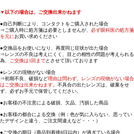
▼以下の場合は、ご交換出来かねます
●自己判断により、コンタクトをご購入された場合
⇒ご購入時に処方箋は必要としませんが、
必ず眼科医の処方箋
を元に
お買い求めください
●交換品をお使いになり、再度同じ症状が出た場合
⇒レンズの不良は考えにくく、目との相性の問題が考えられる
為、
ご交換は1回まで
とさせて頂いております
●レンズの現物がない場合
⇒初期不良、破損など
理由は問わず、レンズの現物がない場合
はご交換は出来かねます。
不具合の出たレンズは、破棄をせ
ず、必ずお手元で保管してください。
●お客様の不注意による破損、欠品、汚損した商品
●お客様の都合による交換（例：色が気に入らない、思ってい
たデザインと違う、ご注文間違えなど・・・）
●ご交換の期日（商品到着後8日以内）が過ぎている場合